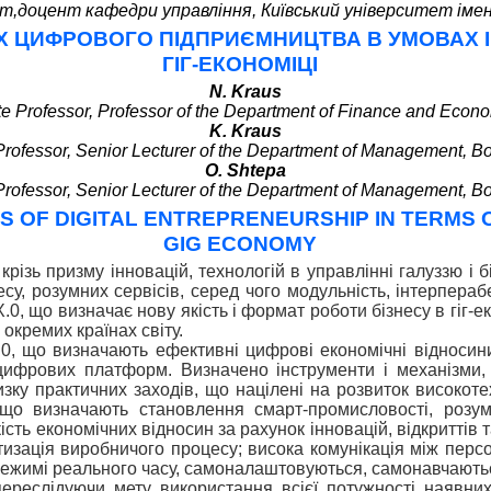
ент,доцент кафедри управління, Київський університет імен
АХ ЦИФРОВОГО ПІДПРИЄМНИЦТВА В УМОВАХ 
ГІГ-ЕКОНОМІЦІ
N. Kraus
e Professor, Professor of the Department of Finance and Econo
K. Kraus
rofessor, Senior Lecturer of the Department of Management, Bo
O. Shtepa
rofessor, Senior Lecturer of the Department of Management, Bo
IS OF DIGITAL ENTREPRENEURSHIP IN TERMS 
GIG ECONOMY
 крізь призму інновацій, технологій в управлінні галуззю і
су, розумних сервісів, серед чого модульність, інтерперабе
.0, що визначає нову якість і формат роботи бізнесу в гіг-е
окремих країнах світу.
.0, що визначають ефективні цифрові економічні відносини,
, цифрових платформ. Визначено інструменти і механізми
низку практичних заходів, що націлені на розвиток високо
, що визначають становлення смарт-промисловості, розу
ть економічних відносин за рахунок інновацій, відкриттів т
тизація виробничого процесу; висока комунікація між персо
 режимі реального часу, самоналаштовуються, самонавчають
переслідуючи мету використання всієї потужності наявни