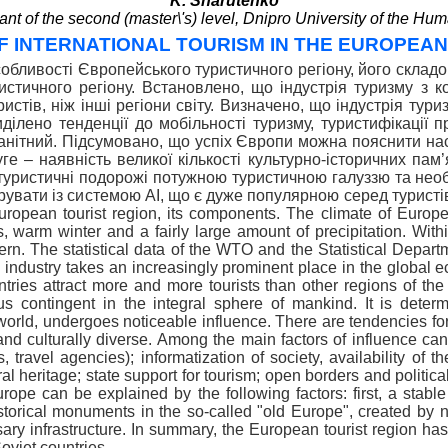
K. Sharutenko
ant of the second (master\'s) level, Dnipro University of the Hum
 INTERNATIONAL TOURISM IN THE EUROPEAN
особливості Європейського туристичного регіону, його складо
стичного регіону. Встановлено, що індустрія туризму з к
стів, ніж інші регіони світу. Визначено, що індустрія тур
иділено тенденції до мобільності туризму, туристифікації п
манітний. Підсумовано, що успіх Європи можна пояснити н
ге – наявність великої кількості культурно-історичних пам’
 туристичні подорожі потужною туристичною галуззю та не
вати із системою AI, що є дуже популярною серед туристів з У
ropean tourist region, its components. The climate of Europe i
, warm winter and a fairly large amount of precipitation. Withi
hern. The statistical data of the WTO and the Statistical Depa
m industry takes an increasingly prominent place in the global 
ies attract more and more tourists than other regions of the 
us contingent in the integral sphere of mankind. It is determ
rld, undergoes noticeable influence. There are tendencies for th
and culturally diverse. Among the main factors of influence can b
ors, travel agencies); informatization of society, availability o
ural heritage; state support for tourism; open borders and politica
urope can be explained by the following factors: first, a stabl
storical monuments in the so-called "old Europe", created by n
ssary infrastructure. In summary, the European tourist region h
oviet countries.