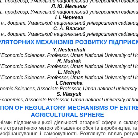
. н., професор, Уманський національний університет садівн
Л. Ю. Мельник
. н., професор, Уманський національний університет садівн
І. І. Чернега
е. н., доцент, Уманський національний університет садівни
С. А. Власюк
е. н., доцент, Уманський національний університет садівни
УЛЯТОРНИХ МЕХАНІЗМІВ РОЗВИТКУ ПІДПРИЄМ
Y. Nesterchuk
f Economic Sciences, Professor, Uman National University of Hor
R. Mudrak
f Economic Sciences, Professor, Uman National University of Hor
L. Melnyk
f Economic Sciences, Professor, Uman National University of Hor
I. Cherneha
nomic Sciences, Associate Professor, Uman national university o
S. Vlasyuk
conomics, Associate Professor, Uman national university of hor
ATION OF REGULATORY MECHANISMS OF ENT
AGRICULTURAL SPHERE
ізми підприємницької діяльності аграрної сфери є скла
еси з стратегічною метою збільшення обсягів виробництва та 
офінансування і самоокупності. Розглянуто вплив регуля