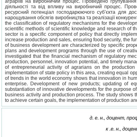
аграріїв на виробничий процес. Проведено групування р
діяльності та від впливу на виробничий процес. Пров
ресурсний потенціал господарюючого суб’єкта для дося
нарощування обсягів виробництва та реалізації конкурентоспр
the classification of regulatory mechanisms for the developmen
scientific methods of scientific knowledge and research of t
sector is a specific component of policy that directly imple
increase production and sales, ensuring food security, the fun
of business development are characterized by specific proper
plans and development programs through the use of creative 
investigated that the financial mechanism of regulatory mech
production, personnel, innovation potential, and timely man
of entrepreneurial activity of agrarians on the production
implementation of state policy in this area, creating equal o
of trends in the world economy shows that innovation in huma
enterprise. Development of new products; updating of eq
substantiation of innovative developments for the purpose of
business activity and production process. The study shows th
to achieve certain goals, the implementation of production a
д. е. н., доцент, пр
к .е. н., доц