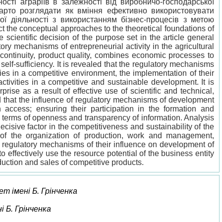
ості аграріїв в залежності від виробничо-господарської
варто розглядати як вміння ефективно використовувати
ої діяльності з використанням бізнес-процесів з метою
 the conceptual approaches to the theoretical foundations of
e scientific decision of the purpose set in the article general
ry mechanisms of entrepreneurial activity in the agricultural
n continuity, product quality, combines economic processes to
self-sufficiency. It is revealed that the regulatory mechanisms
ies in a competitive environment, the implementation of their
tivities in a competitive and sustainable development. It is
ise as a result of effective use of scientific and technical,
d that the influence of regulatory mechanisms of development
n access; ensuring their participation in the formation and
he terms of openness and transparency of information. Analysis
isive factor in the competitiveness and sustainability of the
 of the organization of production, work and management,
ve regulatory mechanisms of their influence on development of
effectively use the resource potential of the business entity
uction and sales of competitive products.
ет імені Б. Грінченка
і Б. Грінченка