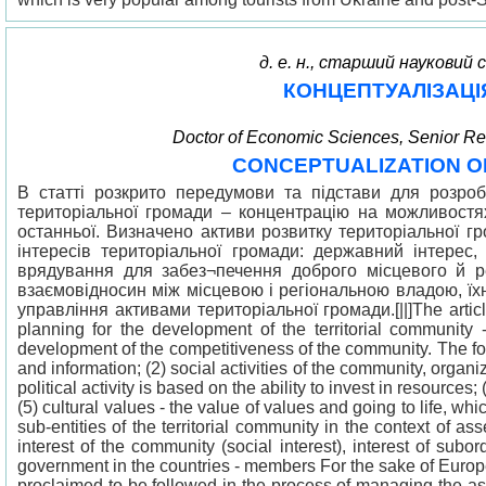
д. е. н., старший науковий
КОНЦЕПТУАЛІЗАЦІ
Doctor of Economic Sciences, Senior Rese
CONCEPTUALIZATION O
В статті розкрито передумови та підстави для розроб
територіальної громади – концентрацію на можливост
останньої. Визначено активи розвитку територіальної гр
інтересів територіальної громади: державний інтерес, 
врядування для забез¬печення доброго місцевого й ре
взаємовідносин між місцевою і регіональною владою, їх
управління активами територіальної громади.[||]The articl
planning for the development of the territorial community
development of the competitiveness of the community. The foll
and information; (2) social activities of the community, organi
political activity is based on the ability to invest in resource
(5) cultural values - the value of values and going to life, w
sub-entities of the territorial community in the context of a
interest of the community (social interest), interest of subo
government in the countries - members For the sake of Europe
proclaimed to be followed in the process of managing the asset