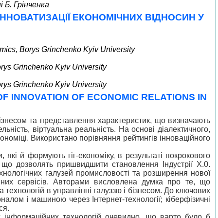
і Б. Грінченка
ІННОВАТИЗАЦІЇ ЕКОНОМІЧНИХ ВІДНОСИН У
mics, Borys Grinchenko Kyiv University
rys Grinchenko Kyiv University
rys Grinchenko Kyiv University
OF INNOVATION OF ECONOMIC RELATIONS IN
 бізнесом та представлення характеристик, що визначають
льність, віртуальна реальність. На основі діалектичного,
кономіці. Використано порівняння рейтингів інноваційного
 які й формують гіг-економіку, в результаті покрокового
, що дозволять пришвидшити становлення Індустрії Х.0.
технологічних галузей промисловості та розширення нової
мних сервісів. Авторами висловлена думка про те, що
а технологій в управлінні галуззю і бізнесом. До ключових
налом і машиною через Інтернет-технології; кіберфізичні
ся.
х інформаційних технологій очевидно, що варто було б