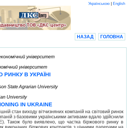
Українською
|
English
НАЗАД
ГОЛОВНА
-економічний університет
номічний університет
РИНКУ В УКРАЇНІ
on State Agrarian University
an University
ONING IN UKRAINE
ній стан виходу вітчизняних компаній на світовий ринок
мпаній з базовими українськими активами вдало здійснили
E). Також було виявлено, що частка біржового ринку в
ик виконаних біржових контрактів з цінними паперами на