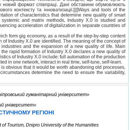
есу новий формат співпраці. Дані обставини обумовлюють
ого контексту та інноватизації.[||]Ways and tools of the
ation of characteristics that determine new quality of smart
cal, systemic and matrix methods, Industry X.0 is studied and
ncing acceleration of digitalization in separate countries of
hich form gig economy, as a result of the step-by-step content
n of Industry X.0 are identified. The meaning of the concept of
industries and the expansion of a new quality of life. Main
 the rapid formation of Industry X.0 declares a new quality of
ics of Industry X.0 include: full automation of the production
in one network, interact in real time, self-tune, self-learn.
it is obvious that it would be worth abandoning old processes,
circumstances determine the need to ensure the variability,
Дніпровський гуманітарний університет»
ний університет»
ТИЧНОМУ РЕГІОНІ
of Tourism, Dnipro University of the Humanities