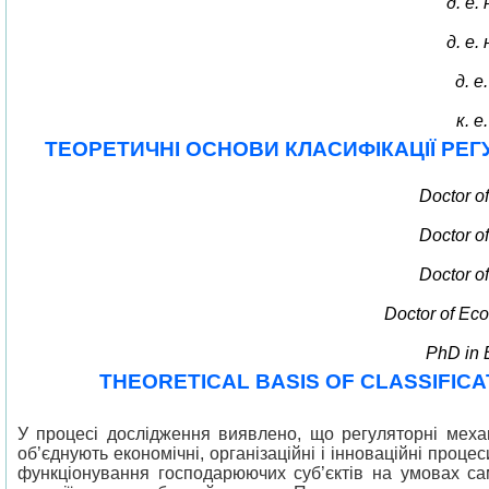
д. е
д. е
д. 
к. 
ТЕОРЕТИЧНІ ОСНОВИ КЛАСИФІКАЦІЇ РЕГ
Doctor o
Doctor o
Doctor o
Doctor of Eco
PhD in E
THEORETICAL BASIS OF CLASSIFIC
У процесі дослідження виявлено, що регуляторні механ
об’єднують економічні, організаційні і інноваційні проц
функціонування господарюючих суб’єктів на умовах сам