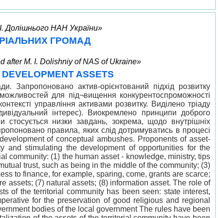
.І. Долішнього НАН України»
ОРІАЛЬНИХ ГРОМАД
 after M. I. Dolishniy of NAS of Ukraine»
' DEVELOPMENT ASSETS
ди. Запропоновано актив-орієнтований підхід розвитку
 можливостей для під¬вищення конкурентоспроможності
контексті управління активами розвитку. Виділено тріаду
(індивідуальний інтерес). Виокремлено принципи доброго
и стосується низки завдань, зокрема, щодо внутрішніх
пропоновано правила, яких слід дотримуватись в процесі
e development of conceptual ambushes. Proponents of asset-
y and stimulating the development of opportunities for the
ial community: (1) the human asset - knowledge, ministry, tips
 mutual trust, such as being in the middle of the community; (3)
access to finance, for example, sparing, come, grants are scarce;
 assets; (7) natural assets; (8) іnformation asset. The role of
ts of the territorial community has been seen: state interest,
imperative for the preservation of good religious and regional
government bodies of the local government The rules have been
talization of the assets of the territorial community have been