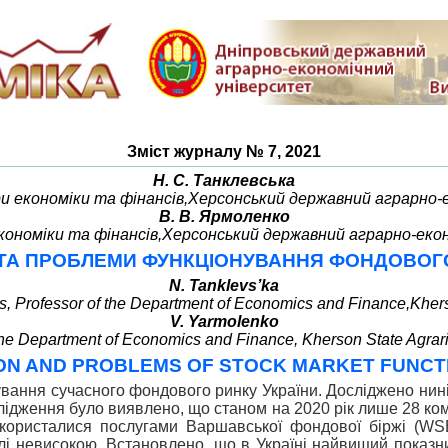
Зміст журналу № 7, 2021
Н. С. Танклевська
дри економіки та фінансів,Херсонський державний аграрно
В. В. Ярмоленко
ономіки та фінансів,Херсонський державний аграрно-еко
ТА ПРОБЛЕМИ ФУНКЦІОНУВАННЯ ФОНДОВОГО 
N. Tanklevs’ka
, Professor of the Department of Economics and Finance,Khers
V. Yarmolenko
 the Department of Economics and Finance, Kherson State Agrari
ON AND PROBLEMS OF STOCK MARKET FUNCTI
ання сучасного фондового ринку України. Досліджено ниніш
ослідження було виявлено, що станом на 2020 рік лише 28 ко
скористалися послугами Варшавської фондової біржі (WS
олі невисокою. Встановлено, що в Україні найвищий показн