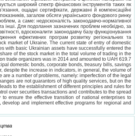
овується широкий спектр фінансових інструментів таких як
бов'язання, ощадні сертифікати, державні й компенсаційні
 показників, загалом обсяги українського фондового ринку
облем, а саме: недосконалість законодавчо-нормативної
та інші. Для подолання зазначених проблем необхідно, за
вітності, вдосконалити законодавчу базу функціонування
адження ефективних програм розвитку регіональних та
ock market of Ukraine. The current state of entry of domestic
ies with basic Ukrainian assets have successfully entered the
re of the stock market in the total volume of trading in the
ties on trade organizers was in 2014 and amounted to UAH 619.7
ipal domestic bonds, corporate bonds, treasury bills, savings
 despite the increase in indicators, in general, the volume of
e are a number of problems, namely: imperfection of the legal
anges are not guarantors of high quality services, but on the
eads to the establishment of different principles and rules for
ol over securities transactions and contributes to the spread
to ensure the effective transition of national enterprises to
et, develop and implement effective programs for regional and
ицтва