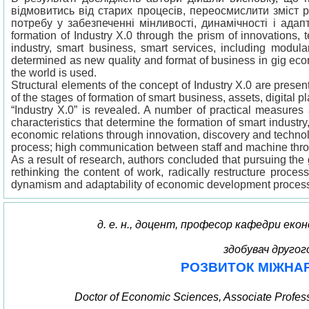
відмовитись від старих процесів, переосмислити зміст 
потребу у забезпеченні мінливості, динамічності і адапт
formation of Industry X.0 through the prism of innovations,
industry, smart business, smart services, including modulari
determined as new quality and format of business in gig econ
the world is used.
Structural elements of the concept of Industry X.0 are presen
of the stages of formation of smart business, assets, digital 
“Industry X.0” is revealed. A number of practical measures
characteristics that determine the formation of smart industr
economic relations through innovation, discovery and technolo
process; high communication between staff and machine through
As a result of research, authors concluded that pursuing the 
rethinking the content of work, radically restructure proc
dynamism and adaptability of economic development processes
д. е. н., доцент, професор кафедри ек
здобувач другог
РОЗВИТОК МІЖНА
Doctor of Economic Sciences, Associate Profess