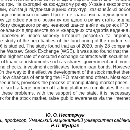
млрд грн. На сьогодні на фондовому ринку України використ
зики, облігації підприємницьких структур, казначейські зо
лігації зовнішньої позики. Проте, не зважаючи на підвищення
у до ефективного розвитку фондового ринку стоїть ряд пр
боту фондового ринку, невисокі шанси вийти на ринок ІРО 
ональних підприємств до міжнародних стандартів ведення з
 населення через мережу Інтернет, розробка та впров
 study of the peculiarities of the functioning of the modern st
IPO) is studied. The study found that as of 2020, only 28 compan
the Warsaw Stock Exchange (WSE). It was also found that the sha
aine the highest rate of executed exchange contracts with securi
e of financial instruments such as shares, government and munic
ng checks, investment certificates, foreign loan bonds. However,
On the way to the effective development of the stock market ther
, low chances of entering the IPO market and others. Most exch
ecurities, provokes the process of manipulating market prices, l
 such a large number of trading platforms complicates the contr
hese problems, with the support of the state, it is necessary 
rk for the stock market, raise public awareness via the Intern
Ю. О. Нестерчук
. н., професор, Уманський національний університет садівн
Р. П. Мудрак