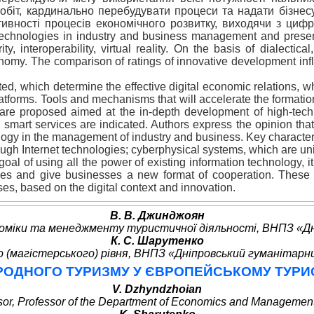
робіт, кардинально перебудувати процеси та надати бізн
ивності процесів економічного розвитку, виходячи з цифров
 technologies in industry and business management and present
ty, interoperability, virtual reality. On the basis of dialecti
omy. The comparison of ratings of innovative development influe
ted, which determine the effective digital economic relations, w
platforms. Tools and mechanisms that will accelerate the formatio
 are proposed aimed at the in-depth development of high-tech 
y, smart services are indicated. Authors express the opinion that
gy in the management of industry and business. Key characterist
 Internet technologies; cyberphysical systems, which are united 
goal of using all the power of existing information technology, 
esses and give businesses a new format of cooperation. These 
, based on the digital context and innovation.
В. В. Джинджоян
ономіки та менеджменту туристичної діяльності, ВНПЗ «
К. С. Шарутенко
о (магістерського) рівня, ВНПЗ «Дніпровський гуманітар
РОДНОГО ТУРИЗМУ У ЄВРОПЕЙСЬКОМУ ТУРИС
V. Dzhyndzhoian
or, Professor of the Department of Economics and Management 