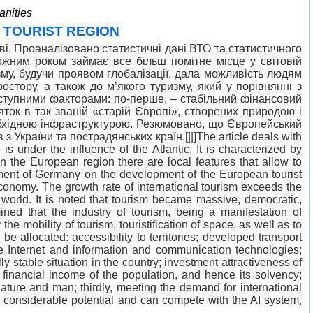
anities
 TOURIST REGION
ві. Проаналізовано статистичні дані ВТО та статистичного
ожним роком займає все більш помітне місце у світовій
изму, будучи проявом глобалізації, дала можливість людям
ростору, а також до м’якого туризму, який у порівнянні з
аступними факторами: по-перше, – стабільний фінансовий
яток в так званій «старій Європі», створених природою і
обхідною інфраструктурою. Резюмовано, що Європейський
країни та пострадянських країн.[||]The article deals with
s under the influence of the Atlantic. It is characterized by
n the European region there are local features that allow to
rtment of Germany on the development of the European tourist
economy. The growth rate of international tourism exceeds the
world. It is noted that tourism became massive, democratic,
ined that the industry of tourism, being a manifestation of
e mobility of tourism, touristification of space, as well as to
e allocated: accessibility to territories; developed transport
f the Internet and information and communication technologies;
lly stable situation in the country; investment attractiveness of
e financial income of the population, and hence its solvency;
ature and man; thirdly, meeting the demand for international
as considerable potential and can compete with the AI system,