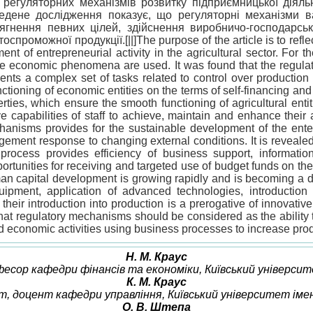
егуляторних механізмів розвитку підприємницької діяльн
едене дослідження показує, що регуляторні механізми 
гнення певних цілей, здійснення виробничо-господарськ
оможної продукції.[||]The purpose of the article is to reflect
t of entrepreneurial activity in the agricultural sector. For th
he economic phenomena are used. It was found that the regulato
ments a complex set of tasks related to control over productio
ctioning of economic entities on the terms of self-financing and 
ties, which ensure the smooth functioning of agricultural entit
capabilities of staff to achieve, maintain and enhance their ac
anisms provides for the sustainable development of the enterpr
agement response to changing external conditions. It is reveale
 process provides efficiency of business support, informatio
pportunities for receiving and targeted use of budget funds on t
n capital development is growing rapidly and is becoming a dec
uipment, application of advanced technologies, introduction
 their introduction into production is a prerogative of innovati
at regulatory mechanisms should be considered as the ability to 
nd economic activities using business processes to increase prod
Н. М. Краус
офесор кафедри фінансів та економіки, Київський університ
К. М. Краус
ент, доцент кафедри управління, Київський університет імен
О. В. Штепа