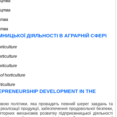
ицтва
ицтва
цтва
цтва
НИЦЬКОЇ ДІЯЛЬНОСТІ В АГРАРНІЙ СФЕРІ
ticulture
ticulture
ticulture
f horticulture
ticulture
REPRENEURSHIP DEVELOPMENT IN THE
довою політики, яка провадить певний шерег завдань та
реалізації продукції, забезпечення продовольчої безпеки,
торних механізмів розвитку підприємницької діяльності