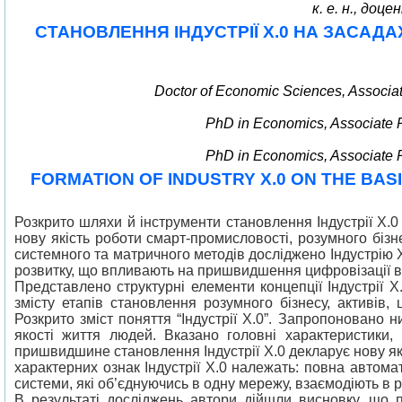
к. е. н., доц
СТАНОВЛЕННЯ ІНДУСТРІЇ Х.0 НА ЗАСАД
Doctor of Economic Sciences, Associat
PhD in Economics, Associate P
PhD in Economics, Associate P
FORMATION OF INDUSTRY X.0 ON THE BAS
Розкрито шляхи й інструменти становлення Індустрії Х.0
нову якість роботи смарт-промисловості, розумного бізне
системного та матричного методів досліджено Індустрію Х
розвитку, що впливають на пришвидшення цифровізації в 
Представлено структурні елементи концепції Індустрії Х
змісту етапів становлення розумного бізнесу, активів
Розкрито зміст поняття “Індустрії Х.0”. Запропоновано 
якості життя людей. Вказано головні характеристики
пришвидшине становлення Індустрії Х.0 декларує нову якіс
характерних ознак Індустрії Х.0 належать: повна автома
системи, які об’єднуючись в одну мережу, взаємодіють в
В результаті досліджень автори дійшли висновку, що 