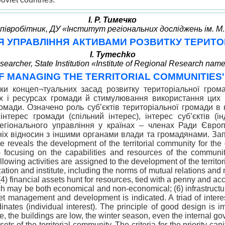
І. Р. Тимечко
 співробітник, ДУ «Інститут регіональних досліджень ім. М
Я УПРАВЛІННЯ АКТИВАМИ РОЗВИТКУ ТЕРИТ
I. Tymechko
archer, State Institution «Institute of Regional Research named
F MANAGING THE TERRITORIAL COMMUNITIES
ки концеп¬туальних засад розвитку територіальної грома
ях і ресурсах громади й стимулювання використання цих
омади. Означено роль суб’єктів територіальної громади в 
інтерес громади (спільний інтерес), інтерес суб’єктів 
гіонального управління у країнах – членах Ради Європ
ніх відносин з іншими органами влади та громадянами. За
e reveals the development of the territorial community for th
 - focusing on the capabilities and resources of the communit
owing activities are assigned to the development of the territor
zation and institute, including the norms of mutual relations and
s; (4) financial assets hunt for resources, tied with a penny and 
hich may be both economical and non-economical; (6) infrastructure
sset management and development is indicated. A triad of interes
rdinates (individual interest). The principle of good design is 
, the buildings are low, the winter season, even the internal 
s of the territorial community. The criteria for the priority capi