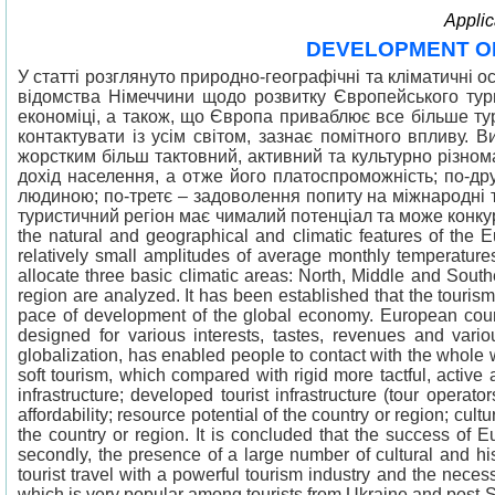
Applic
DEVELOPMENT OF
У статті розглянуто природно-географічні та кліматичні 
відомства Німеччини щодо розвитку Європейського тури
економіці, а також, що Європа приваблює все більше тури
контактувати із усім світом, зазнає помітного впливу. В
жорстким більш тактовний, активний та культурно різно
дохід населення, а отже його платоспроможність; по-дру
людиною; по-третє – задоволення попиту на міжнародні
туристичний регіон має чималий потенціал та може конкуру
the natural and geographical and climatic features of the Eu
relatively small amplitudes of average monthly temperatures
allocate three basic climatic areas: North, Middle and Sout
region are analyzed. It has been established that the touris
pace of development of the global economy. European countr
designed for various interests, tastes, revenues and vario
globalization, has enabled people to contact with the whole wo
soft tourism, which compared with rigid more tactful, active 
infrastructure; developed tourist infrastructure (tour operat
affordability; resource potential of the country or region; cult
the country or region. It is concluded that the success of E
secondly, the presence of a large number of cultural and hi
tourist travel with a powerful tourism industry and the nece
which is very popular among tourists from Ukraine and post-S