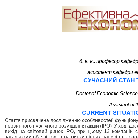
д. е. н., професор кафе
асистент кафедри ек
СУЧАСНИЙ СТАН 
Doctor of Economic Sciences
Assistant of
CURRENT SITUATI
Стаття присвячена дослідженню особливостей функціонув
первинного публічного розміщення акцій (IPO). У ході д
вихід на світовий ринок ІРО, при цьому 13 компаній 
загальному обсязі торгів на ринку цінних паперів є дов