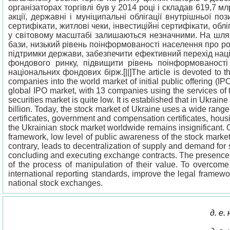
організаторах торгівлі був у 2014 році і складав 619,7 
акції, державні і муніципальні облігації внутрішньої по
сертифікати, житлові чеки, інвестиційні сертифікати, об
у світовому масштабі залишаються незначними. На шлях
бази, низький рівень поінформованості населення про ро
підтримки держави, забезпечити ефективний перехід наці
фондового ринку, підвищити рівень поінформованості
національних фондових бірж.[||]The article is devoted to the
companies into the world market of initial public offering (
global IPO market, with 13 companies using the services of 
securities market is quite low. It is established that in Ukr
billion. Today, the stock market of Ukraine uses a wide rang
certificates, government and compensation certificates, housi
the Ukrainian stock market worldwide remains insignificant. 
framework, low level of public awareness of the stock market
contrary, leads to decentralization of supply and demand for s
concluding and executing exchange contracts. The presence of
of the process of manipulation of their value. To overcome t
international reporting standards, improve the legal framewo
national stock exchanges.
д. е