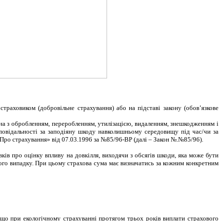
стра­ховиком (добровільне страхування) або на підставі закону (обов’язкове
ана з
обробленням, переробленням, утилізацією, видаленням, знешкодженням і
повідальності
за заподіяну шкоду навколишньому середовищу
під час/чи за
«Про страхування» від 07.03.1996 за №85/96-ВР (далі – Закон №.№85/96).
вків про оцінку впливу на довкілля, виходячи з обсягів шкоди, яка може бути
вого випадку. При цьому страхова сума має визначатись за кожним конкретним
що при екологічному страхуванні протягом трьох років виплати страхового