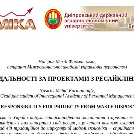
Насіров Мехді Фарман огли,
аспірант Міжрегіональної академії управління персоналом
ІДАЛЬНОСТІ ЗА ПРОЕКТАМИ
З РЕСАЙКЛІН
Nasir
ov
Mehdi Farman ogl
y
,
Graduate student of Interregional Academy of Personnel Management
 RESPONSIBILITY FOR PROJECTS
FROM WASTE DISPOSA
ми в Україні набула катастрофічних масштабів з причини мо
ьшість з них вичерпали свій ресурс, що стало великою еколо
д від традиційної до циркулярної моделі економіки – сприйнятт
інку впливу на довкілля» діяльність, пов’язана з
оброблення