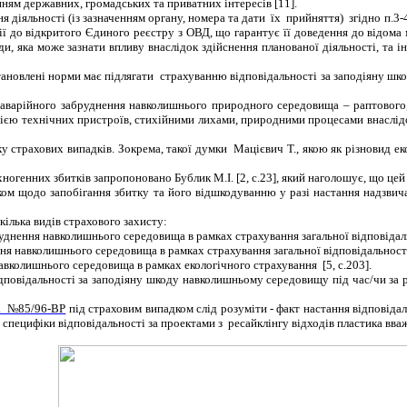
анням державних, громадських та приватних інтересів [11].
 діяльності (із зазначенням органу, номера та дати їх прийняття) згідно п.3-4
ї до відкритого Єдиного реєстру з ОВД
, що гарантує її доведення до відома
ди, яка може зазнати впливу внаслідок здійснення планованої діяльності, та 
тановлені норми має підлягати страхуванню
відповідальності
за заподіяну ш
 аварійного забруднення навколишнього природного середовища – раптового
арією технічних пристроїв, стихійними лихами, природними процесами внасл
у страхових випадків. Зокрема, такої думки Мацієвич Т., якою як різновид е
хногенних збитків запропоновано Бублик М.І. [2, с.23], який наголошує, що ц
ком щодо запобігання збитку та його відшкодуванню у разі настання надзвича
кілька видів страхового захисту:
бруднення навколишнього середовища в рамках страхування загальної відповідал
ення навколишнього середовища в рамках страхування загальної відповідальност
навколишнього середовища в рамках екологічного страхування [5, с.203].
дповідальності
за заподіяну шкоду навколишньому середовищу
під час/чи за 
за №85/96-ВР
під страховим випадком слід розуміти - факт настання відповіда
 специфіки відповідальності за проектами з ресайклінгу відходів пластика вв