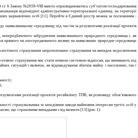
 ст. 6 Закону
№2059-
VIII
мають оприлюднюватись суб’єктом господарювання
 мешканців відповідної адміністративно-територіальної одиниці, на території
інших зацікавлених осіб
[11].
Перейти в Єдиний реєстр можна за посиланням -
коду навколишньому середовищу
під час/чи за результатами реалізації проектів
, непередбаченого забруднення навколишнього природного середовища і, як
ідок прямого чи опосередкованого впливу на навколишнє природне середовище
кологічного страхування запропоновано страхування на випадок недосягнення
ей сегмент страхування має стати певною системою відносин, що виникають під
йних ситуацій і включає, як відшкодування збитків майну і населенню, так і
ьності;
і;
результатами реалізації проектів ресайклінгу ТПВ, як різновиду обов’язкового
льності страхувальника за заподіяння шкоди майновим інтересам третіх осіб у
ажаємо, що страховими випадками слід визнати
[13]
(рис.1):