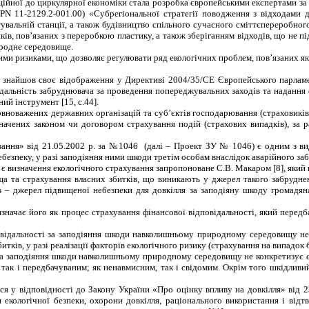
йної до циркулярної економіки стала розробка європейськими експертами за
PN
11-2129.2-001.00)
«
Субрегіональної стратегії поводження з відходами д
вальній станції, а також будівництво спільного сучасного сміттєпереробного
ів, пов’язаних з переробкою пластику, а також зберіганням відходів, що не п
родне середовище.
 ризиками, що дозволяє регулювати ряд екологічних проблем, пов’язаних як з 
 знайшов своє відображення у Директиві 2004/35/СЕ Європейського парламен
ідальність забруд­нювача за проведення попереджувальних заходів та надан
ий інструмент [15, с.44].
уповноважених державних організацій та суб’єктів господарювання (страховикі
­значених законом чи договором страхуван­ня подій (страхових випадків), з
вання» від 21.05.2002 р. за №1046 (далі – Проект ЗУ № 1046) є одним з вид
ебезпеку, у разі заподіяння ними шкоди третім особам внаслідок аварійного 
 визначення екологічного страхування запропоноване С.В. Макаром [8], який в
а та страхування власних збитків, що виникають у джерел такого забрудненн
тв – джерел підвищеної небезпеки для довкілля за заподіяну шкоду громад
значає його як процес страхування фінансової відповідальності, який передб
овідальності за заподіяння шкоди навколишньому природному середовищу
не
итків, у разі реалізації факторів екологічного ризику (страхування на випадок
 за заподіяння шкоди навколишньому природному середовищу
не конкретизує 
, так і передбачуваним; як ненавмисним, так і свідомим.
Окрім того
шкідливий
ся у відповідності до Закону України «Про оцінку впливу на довкілля» від
2
 екологічної безпеки, охорони довкілля, раціонального використання і ві