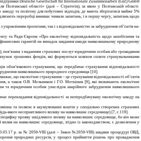
 підтримки
Deutsche
Gesellschaft f
ü
r Internationale Zusammenarbeit
(
GIZ
)
GmbH
ля Полтавської області» (далі – Стратегія), за якою у Полтавській області
 заводу та полігону для побутових відходів, де мають зберігатися майже 5%
ідлягають переробці виникає чимало запитань, і в першу чергу, запитань щодо
управлінням проектами, так і з від­повідальністю за забруднення об’єктів на­
ту та Ради Євро­пи «Про екологічну відповідальність щодо запобігання та
ня фінансових гарантій на випадок завдання шкоди навколишньому природному
в), пов’язана з наданням стра­хових послуг юридичним особам або гро­мадянам
а рахунок грошових фондів, які формуються шляхом сплати страхувальниками
ів обов’язкового страхування, що передбачає страхування відповідальності
забруднення навколишнього природного середовища [10].
важає, що екологічне страхування – це страхування відповідальності об’єктів
я, а також О.В. Мельником і Г.О. Моткіним [9], які визначають екологічне
янам та юридичним особам унаслідок аварійного забруднення навколишнього
ачає перекладання відповідальності за непередбачувану екологічну шкоду на
змінна та полягає в акумулюванні коштів у спеціально створених страхових
 будь-якого несприятливого впливу на навколишнє середовище) [7, с.119].
специфіку прояву шкідливого впливу на навколишнє середовище, бо
він
може
 вплив на навколишнє середовище, згідно із законодавством,
є
дозволени
м
у
3.05.17 р. за № 2059-
VIII
(далі – Закон №2059-
VIII
) завдяки процедурі ОВД,
дтворення природних ресурсів, у процесі прийняття рішень про провадження