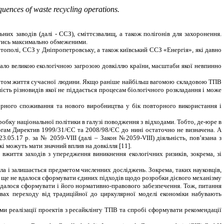
equences of waste recycling operations
.
их заводів (далі - ССЗ), сміттєзвалищ, а також полігонів для захоронення.
тись
максимально обмеж
еними
.
стополі, ССЗ у Дніпропетровську, а також київський ССЗ
«
Енергія
», які давно
ало великою екологічною загрозою довкіллю країни, масштаби якої невпинно
рибутом життя сучасної людини. Якщо раніше найбільш вагомою складовою ТПВ
шість різновидів якої не піддається процесам біологічного розкладання і може
рного споживання та нового виробництва у бік повторного використання і
бку національної політики в галузі поводження з відхо­дами. Тобто,
де-юре в
могам
Директив 1999/31/Є
C
та 2008/98/Є
C
до нині остаточно не визначена.
А
23.05.17 р. за № 2059-
VIII
(далі – Закон №2059-
VIII
) діяльність, пов’язана з
і можуть мати значний вплив на довкілля [11].
 вжиття заходів з упередження виникнення екологічних ризиків, зокрема, зі
а і залишається предметом численних досліджень. Зокрема, таких науковців,
се ще не вдалося сформувати єдиних підходів щодо розробки дієвого механізму
 вдалося сформувати і його нормативно-правового забезпечення.
Тож, питання
ах переходу від традиційної до циркулярної моделі економіки набувають
ами реалізації проектів з ресайклінгу ТПВ та спробі сформувати рекомендації