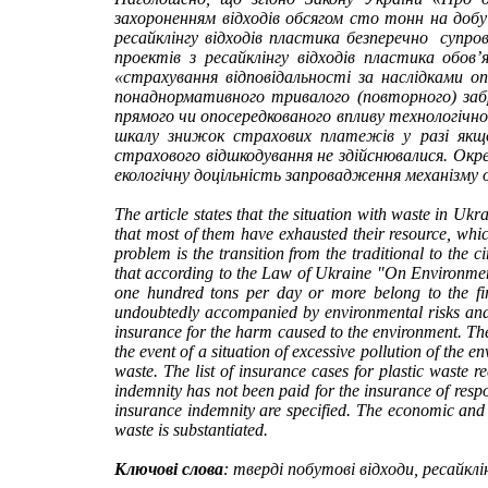
захороненням відходів обсягом сто тонн на добу
ресайклінгу відходів пластика безперечно суп
проектів з ресайклінгу відходів пластика обов
«страхування відповідальності за наслідками оп
понаднормативного тривалого (повторного) заб
прямого чи опосередкованого впливу технологічног
шкалу знижок страхових платежів у разі якщо 
страхового відшкодування не здійснювалися. Окр
екологічну доцільність запровадження механізму об
The article states that the situation with waste in Ukr
that most of them have exhausted their resource, which
problem is the transition from the traditional to the 
that according to the Law of Ukraine "On Environmenta
one hundred tons per day or more belong to the firs
undoubtedly accompanied by environmental risks and ca
insurance for the harm caused to the environment. The a
the event of a situation of excessive pollution of the 
waste. The list of insurance cases for plastic waste 
indemnity has not been paid for the insurance of respo
insurance indemnity are specified. The economic and 
waste is substantiated.
Ключові слова
: тверді побутові відходи, ресайклі