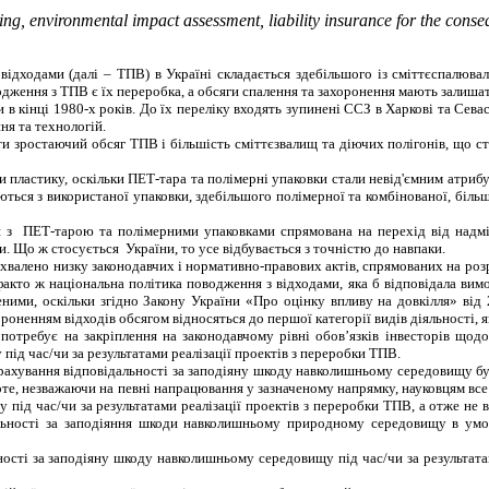
ling, environmental impact assessment, liability insurance for the cons
дходами (далі – ТПВ) в Україні складається здебільшого із сміттєспалювальн
одження з
ТПВ
є їх переробка, а
обсяги
спалення та захоронення
мають залиша
 в кінці 1980-х років. До
їх
переліку входять зупинені ССЗ в Харкові та Сева
ня та технологій.
ти зростаючий обсяг ТПВ і більшість сміттєзвалищ та діючих полігонів,
що ст
ди пластику, оскільки ПЕТ-тара та полімерні упаковки стали невід'ємним ат
аються з використаної упаковки, здебільшого полімерної та комбінованої, біль
 з ПЕТ-тарою та полімерними упаковками спрямована на перехід від надмі
ки.
Що
ж
стосується
України, т
о у
се відбувається з точністю до навпаки.
алено низку законодавчих і норма­тивно-правових актів, спрямованих на розро
-факто ж національна політика поводження з відходами, яка б відповідала ви
ними, оскільки згідно Закону України «Про оцінку впливу на довкілля» від
ненням відходів обсягом відносяться до першої категорії видів діяльності, як
 потребує на закріплення на законодавчому рівні обов’язків інвесторів щодо
ід час/чи за результатами реалізації проектів з переробки ТПВ.
рахування відповідальності за заподіяну шкоду навколишньому середовищу бул
о
те, не­зважаючи на певні напрацювання у зазначеному на­прямку, науковцям в
 під час/чи за результатами реалізації проектів з переробки ТПВ
, а отже не
льності за запо­діяння шкоди навколишньому природному середовищу
в умов
ності
за заподіяну шкоду навколишньому середовищу
під час/чи за результат