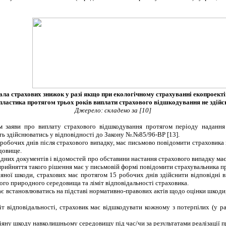
ла страхових знижок у разі якщо при екологічному страхуванні екопроекті
 пластика протягом трьох років виплати страхового відшкодування не здій
Джерело: складено за
[
10
]
м заяви про виплату страхового відшкодування протягом періоду надання
ють здійснюватись у відповідності до Закону №.№85/96-ВР
[13]
.
робочих днів після страхового випадку, має письмово повідомити страховика 
довище.
ідних документів і відомостей про обставини настання страхового випадку ма
прийняття такого рішення має у письмовій формі повідомити страхувальника п
яної шкоди, страхових має протягом 15 робочих днів здійснити відповідні 
ого природного середовища та ліміт відповідальності страховика.
має встановлюватись на підставі нормативно-правових актів щодо оцінки шкод
іт відповідальності, страховик має відшкодувати кожному з потерпілих (у 
діяну шкоду навколишньому середовищу
під час/чи за результатами реалізації 