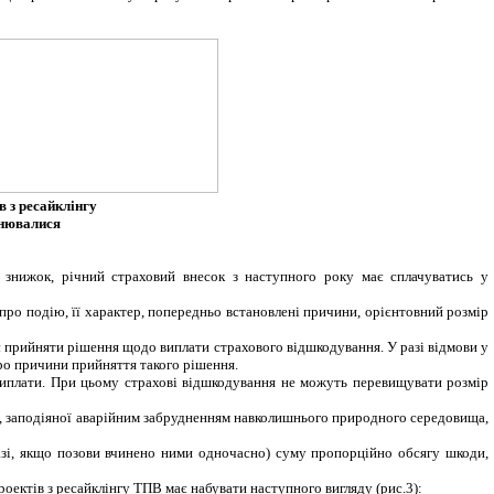
в з ресайклінгу
снювалися
 знижок, річний страховий внесок з наступного року має сплачуватись у
про подію, її характер, попередньо встановлені причини, орієнтовний розмір
є прийняти рішення щодо виплати страхового відшкодування. У разі відмови у
ро причини прийняття такого рішення.
виплати. При цьому страхові відшкодування не можуть перевищувати розмір
и, заподіяної аварійним забрудненням навколишнього природного середовища,
разі, якщо позови вчинено ними одночасно) суму пропорційно обсягу шкоди,
проектів з ресайклінгу ТПВ має набувати наступного вигляду (рис.3):