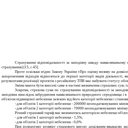
Страхування
відповідальності
за заподіяну шкоду навколишньому
страхування) [15, с.45].
Проте оскільки згідно Закону України «Про оцінку впливу на довкіл
захороненням відходів відносяться до першої категорії видів діяльності, 
результатами реалізації проектів з ресайклінгу ТПВ має набувати статусу об
Зміни мають бути внесені саме в частині визначення страхових сум, т
Зокрема, страхова сума по
страхуванню відповідальності
за заподі
заподіяна внаслідок забруднення навколишнього природного середовища і в м
об'єктом підвищеної небезпеки залежно від його категорії небезпеки і станов
-
для об'єктів 1 категорії небезпеки - 200000 неоподатковуваних міні
-
для об'єктів 2 категорії небезпеки - 70000 неоподатковуваних мінім
Річний страховий тариф
має визначатись
категорі
єю
небезпеки об'єк
-
для об'єктів 1 категорії небезпеки - 1,5%;
-
для об'єктів 2 категорії небезпеки - 0,6%
.
При розрахунку розміру страхового внеску доцільним вважаємо зас