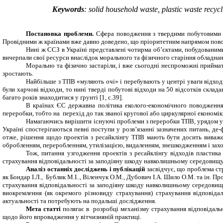
Keywords
: solid household waste, plastic waste recyc
Постановка проблеми.
Сфера поводження з твердими побутовими ві
Провідними
ж
країнами вже давно доведено, що пріоритетним напрямом пов
Нині ж
ССЗ в Україні представлені чотирма об’єктами, побудованими
вичерпали свої ресурси внаслідок морального та фізичного старіння обладнан
Морально та фізично застаріли, і вже сьогодні неспроможні прийма
зростають.
Найбільше з ТПВ «муляють очі» і перебувають у центрі уваги відхо
були харчові відходи, то нині тверді побутові відходи на 50 відсотків склад
багато років знаходитися у ґрунті [1, с.39].
В країнах ЄС державна політика еколого-економічного поводження
переробки, тобто на перехід до так званої кругової або циркулярної економі
Намагаючись вирішити існуючі проблеми з переробки ТПВ, урядом ухв
Україні спостерігаються певні поступи у розв’язанні зазначених питань, де
отже, рішення щодо проектів з ресайклінгу ТПВ мають бути досить виваже
обробленням, переробленням, утилізацією, видаленням, знешкодженням і захоро
Тож, питання узгодження проектів з ресайклінгу відходів пластика
страхування відповідальності за заподіяну шкоду навколишньому середовищу п
Аналіз останніх досліджень і публікацій
засвідчує, що проблема ст
як Бондар І.Л., Бублик М.І.., Віленчук О.М., Дубович І.А. Шило О.М. та ін.
Пр
страхування
відповідальності за заподіяну шкоду навколишньому середовищу
виокремлення (як окремого різновиду страхування)
страхування відповіда
актуальності та потребують на подальші дослідження.
Мета статті
полягає в
розробці механізму страхування відповідаль
щодо його впровадження у вітчизняній практиці.