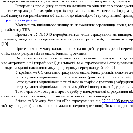
господарської діяльності, яка може мати значний вплив на довкілля, з урахув
Інформація про оцінку впливу на довкілля та рішення про провадження
протягом трьох робочих днів з дня їх отримання шляхом
внесення інформаці
якої планується розміщення об’єкта, чи до відповідної територіальної грома
http
://
eia
.
menr
.
gov
.
ua
Можливість шкідливого впливу на навколишнє середовище понад вс
ресайклінгу ТПВ.
Проектом ЗУ
№1046
передбачається лише страхування на випадок
наслідок, заподіяння шкоди майновим інтересам третіх осіб, спричинене ав
[
10
]
.
Проте з плином часу виникає нагальна потреба у розширенні перелік
очікуваних результатів за екологічними проектами.
Ввести новий сегмент екологічного страхування – страхування від те
час антропогенної (виробничої) діяльності, між страховиком і страхувальни
шкоди, завданої навколишньому природному середовищу [5, с.200].
У країнах же ЄС система страхування екологічних ризиків включає де
-
страхування відповідальності за аварійне (раптове) і поступове за
-
страхування відповідальності тільки за аварійне (раптове) забрудн
-
страхування відповідальності за аварійне і поступове забруднення 
Тож, перш ніж говорити про потребу у виокремленні страхування
ві
екологічного страхування, розглянемо можливі страхові випадки.
Згідно ст.8 Закону України «Про страхування» від
07.03.1996 року 
зв’язку з подією (ненавмисною помилкою, недоглядом тощо). Тож, виходячи зі