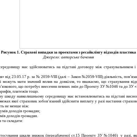
Рисунок 1. Страхові випадки за проектами з ресайклінгу відходів пластика
Джерело: авторське бачення
 середовищу
має здійснюватись на під­ставі договору між страхувальником і 
ля» від
23.05.17 р. за № 2059-
VIII
(далі – Закон №2059-
VIII
) діяльність, пов’яз
які можуть мати значний вплив на довкілля, то вважаємо, що
страхування від
ов’язкового, що потребує внесення певних змін до Проекту ЗУ №1046 та до ЗУ 
арифів, платежів тощо.
яну шкоду навколишньому середовищу
має встановлюватись на підставі висно
ежах якої страховик зобов’язаний здійснити виплату у разі настання страхо
ить не менше ніж:
мумів доходів громадян;
умів доходів громадян
.
та
та
склада
ти
:
тосування шкали знижок (передбаченої ст.15 Проекту ЗУ №1046) у разі, як