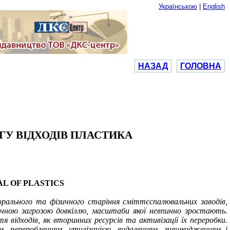
Українською
|
English
НАЗАД
ГОЛОВНА
ГУ ВІДХОДІВ ПЛАСТИКА
L OF PLASTICS
рального та фізичного старіння сміттєспалювальних заводів,
гічною загрозою довкіллю, масштаби якої невпинно зростають.
я відходів, як вторинних ресурсів та активізації їх переробки.
м, переробленням, утилізацією, видаленням, знешкодженням і