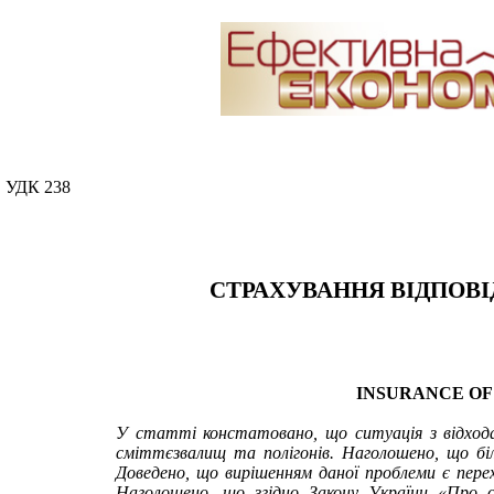
УДК 238
СТРАХУВАННЯ ВІДПОВ
INSURANCE OF
У статті констатовано, що ситуація з відхода
сміттєзвалищ та полігонів. Наголошено, що біл
Доведено, що вирішенням даної проблеми є перехі
Наголошено, що згідно Закону України «Про оц