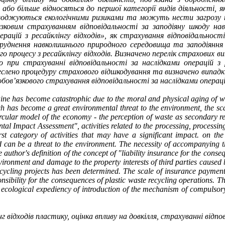
 або більше відносяться до першої категорії видів діяльності,
роводжуються екологічними ризиками та можуть нести загрозу 
’язковим страхуванням
відповідальності за заподіяну шкоду н
ерацій з ресайклінгу відходів», як страхування відповідальност
руднення навколишнього природного середовища та заподіяння 
о процесу з ресайклінгу відходів. Визначено перелік страхових 
при страхуванні відповідальності за наслідками операцій з 
еслено процедуру страхового відшкодування та визначено випадк
ов’язкового страхування відповідальності за наслідками операцій 
aine has become catastrophic due to the moral and physical aging of was
 has become a great environmental threat to the environment, the scale 
circular model of the economy - the perception of waste as secondary r
l Impact Assessment", activities related to the processing, processing,
t category of activities that may have a significant impact. on the 
n be a threat to the environment. The necessity of accompanying the r
uthor's definition of the concept of "liability insurance for the conseq
environment and damage to the property interests of third parties caused 
recycling projects has been determined. The scale of insurance payments
nsibility for the consequences of plastic waste recycling operations. Th
ecological expediency of introduction of the mechanism of compulsory 
нг відходів пластику, оцінка впливу на довкілля, страхуванні відпо