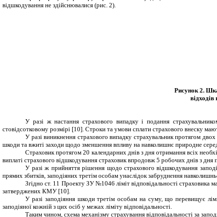
відшкодування не здійснювалися (рис.
2
).
Рисунок 2. Шка
відходів
У разі ж настання страхового випадку і подання страхувальнико
стовідсотковому розмірі
[10]
. Строки та умови сплати страхового внеску ма
У разі виникнення страхового випадку страхувальник протягом двох 
шкоди та вжиті заходи щодо зменшення впливу на навколишнє природне сере
Страховик
протягом 20 календарних днів з дня отримання всіх необх
виплаті страхового відшкодування страховик впродовж 5 робочих днів з дня 
У разі ж прийняття рішення щодо страхового відшкодування заподі
прямих збитків, заподіяних третім особам унаслідок забруднення навколишнь
Згідно ст. 11 Проекту ЗУ №1046 ліміт відповідальності страховика 
затверджених КМУ [10].
У разі заподіяння шкоди третім особам на суму, що перевищує лім
заподіяної кожній з цих осіб у межах ліміту відповідальності.
Таким чином, схема механізму
страхування відповідальності
за запо