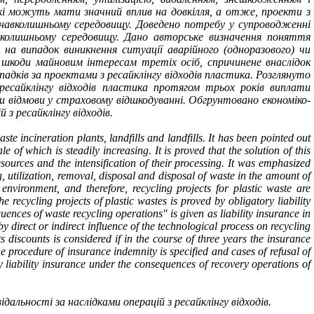
 які можуть мати значний вплив на довкілля, а отже,
проекти
з
навколишньому середовищу. Доведено потребу у супроводженні
авколишньому середовищу. Дано авторське визначення поняття
і на випадок виникнення ситуації аварійного (одноразового) чи
шкоди майновим інтересам третіх осіб, спричинене внаслідок
випадків за проектами
з ресайклінгу відходів пластика. Розглянуто
ресайклінгу відходів пластика протягом трьох років виплати
и відмови у страховому відшкодуванні. Обгрунтовано економіко-
з ресайклінгу відходів.
te incineration plants, landfills and landfills. It has been pointed out
of which is steadily increasing. It is proved that the solution of this
esources and the intensification of their processing. It was emphasized
 utilization, removal, disposal and disposal of waste in the amount of
environment, and therefore, recycling projects for plastic waste are
ecycling projects of plastic wastes is proved by obligatory liability
uences of waste recycling operations" is given as liability insurance in
by direct or indirect influence of the technological process on recycling
 discounts is considered if in the course of three years the insurance
e procedure of insurance indemnity is specified and cases of refusal of
liability insurance under the consequences of recovery operations of
відальності за наслідками операцій з ресайклінгу відходів.