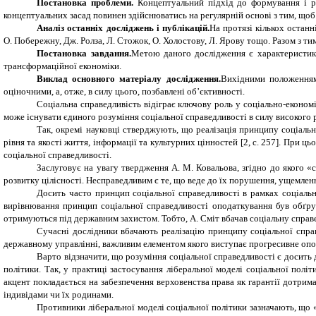
Постановка проблеми.
Концептуальний підхід до формування і ре
концептуальних засад повинен здійснюватись на регулярній основі з тим, щоб 
Аналіз останніх досліджень і публікацій.
На протязі кількох останн
О. Побережну, Дж. Ролза, Л. Стожок, О. Холостову, Л. Ярову тощо. Разом з ти
Постановка завдання.
Метою даного дослідження є характеристика
трансформаційної економіки.
Виклад основного матеріалу дослідження.
Вихідними положеннями
оціночними, а, отже, в силу цього, позбавлені об’єктивності.
Соціальна справедливість відіграє ключову роль у соціально-економіч
може існувати єдиного розуміння соціальної справедливості в силу високого р
Так, окремі науковці стверджують, що реалізація принципу соціально
рівня та якості життя, інформації та культурних цінностей [2, с. 257]. При 
соціальної справедливості.
Заслуговує на увагу твердження А. М. Ковальова, згідно до якого «
розвитку цілісності. Несправедливим є те, що веде до їх порушення, ущемлення 
Досить часто принцип соціальної справедливості в рамках соціальн
вирівнювання принцип соціальної справедливості оподаткування був обґрун
отримуються під державним захистом. Тобто, А. Сміт вбачав соціальну справе
Сучасні дослідники вбачають реалізацію принципу соціальної спра
державному управлінні, важливим елементом якого виступає прогресивне опода
Варто відзначити, що розуміння соціальної справедливості є досить 
політики. Так, у практиці застосування ліберальної моделі соціальної пол
акцент покладається на забезпечення верховенства права як гарантії дотриман
індивідами чи їх родинами.
Противники ліберальної моделі соціальної політики зазначають, що «