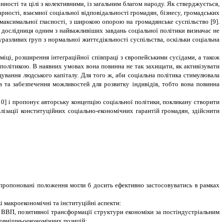
ності та цілі з колективними, із загальним благом народу. Як стверджується,
рності, взаємної соціальної відповідальності громадян, бізнесу, громадських
максимальної гласності, з широкою опорою на громадянське суспільство [9].
 дослідниця одним з найважливіших завдань соціальної політики визначає не
уразливих груп з нормальної життєдіяльності суспільства, оскільки соціальна
іці, розширення інтеграційної співпраці з європейськими сусідами, а також
політикою. В наявних умовах вона повинна не так захищати, як активізувати
ування людського капіталу. Для того ж, аби соціальна політика стимулювала
 та забезпечення можливостей для розвитку індивідів, тобто вона повинна
[10] і пропонує авторську концепцію соціальної політики, покликану створити
алізації конституційних соціально-економічних гарантій громадян, здійснити
і пропоновані положення могли б досить ефективно застосовуватись в рамках
кі макроекономічні та інституційні аспекти:
я ВВП, позитивної трансформації структури економіки за постіндустріальним
 зовнішньоекономічних позицій;