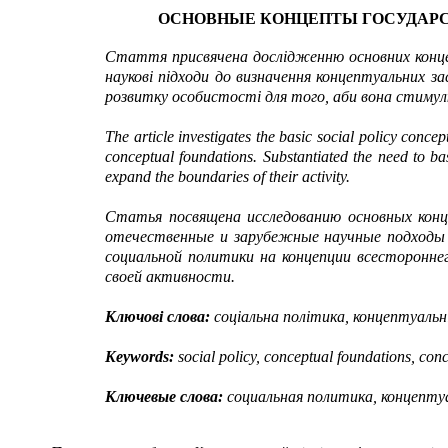
ОСНОВНЫЕ КОНЦЕПТЫ ГОСУДАР
Стаття присвячена дослідженню основних концеп
наукові підходи до визначення концептуальних за
розвитку особистості для того, аби вона стимул
The article investigates the basic social policy conce
conceptual foundations. Substantiated the need to ba
expand the boundaries of their activity.
Статья посвящена исследованию основных конц
отечественные и зарубежные научные подходы 
социальной политики на концепции всесторонне
своей активности.
Ключові слова:
соціальна політика, концептуальн
Keywords:
social policy, conceptual foundations, conc
Ключевые слова:
социальная политика, концепту