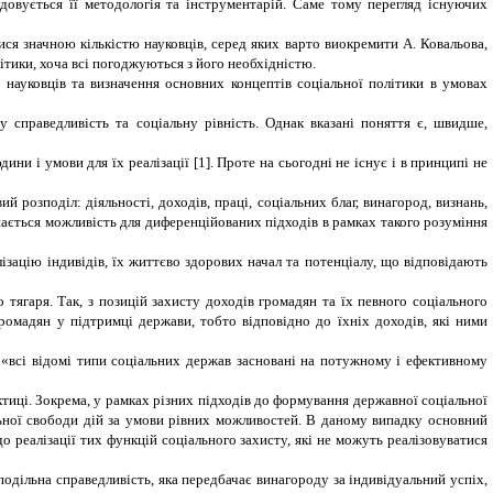
удовується її методологія та інструментарій. Саме тому перегляд існуючих
ися значною кількістю науковців, серед яких варто виокремити А. Ковальова,
ітики, хоча всі погоджуються з його необхідністю.
науковців та визначення основних концептів соціальної політики в умовах
 справедливість та соціальну рівність. Однак вказані поняття є, швидше,
ни і умови для їх реалізації [1]. Проте на сьогодні не існує і в принципі не
 розподіл: діяльності, доходів, праці, соціальних благ, винагород, визнань,
лишається можливість для диференційованих підходів в рамках такого розуміння
ізацію індивідів, їх життєво здорових начал та потенціалу, що відповідають
тягаря. Так, з позицій захисту доходів громадян та їх певного соціального
ромадян у підтримці держави, тобто відповідно до їхніх доходів, які ними
«всі відомі типи соціальних держав засновані на потужному і ефективному
ктиці. Зокрема, у рамках різних підходів до формування державної соціальної
альної свободи дій за умови рівних можливостей. В даному випадку основний
до реалізації тих функцій соціального захисту, які не можуть реалізовуватися
подільна справедливість, яка передбачає винагороду за індивідуальний успіх,