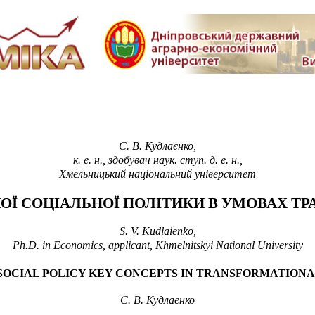
С. В. Кудлаєнко
,
к. е. н., здобувач наук. ступ. д.
е.
н.,
Хмельницький національний університет
ОЇ СОЦІАЛЬНОЇ ПОЛІТИКИ В УМОВАХ Т
S. V. Kudla
i
enko,
Ph.D. in Economics,
аpplicant, Khmelnitskyi National University
 SOCIAL POLICY KEY CONCEPTS IN TRANSFORMATION
С. В. Кудлаенко