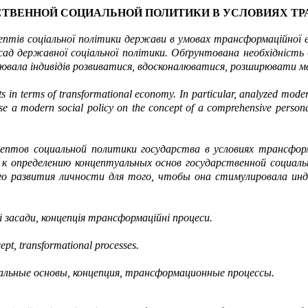
СТВЕННОЙ СОЦИАЛЬНОЙ ПОЛИТИКИ В УСЛОВИЯХ Т
тів соціальної політики держави в умовах трансформаційної ек
сад державної соціальної політики. Обґрунтована необхідність б
ювала індивідів розвиватися, вдосконалюватися, розширювати м
pts in terms of transformational economy. In particular, analyzed moder
se a modern social policy on the concept of a comprehensive personali
ептов социальной политики государства в условиях трансфор
к определению концептуальных основ государственной социаль
го развития личности для того, чтобы она стимулировала ин
і засади, концепція трансформаційні процеси.
ept, transformational processes.
альные основы, концепция, трансформационные процессы.