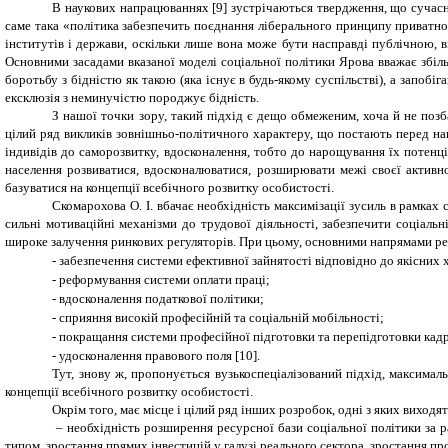
В наукових напрацюваннях [9] зустрічаються твердження, що сучасній
саме така «політика забезпечить поєднання ліберального принципу приватної 
інститутів і держави, оскільки лише вона може бути насправді публічною, 
Основними засадами вказаної моделі соціальної політики Ярова вважає збіл
боротьбу з бідністю як такою (яка існує в будь-якому суспільстві), а запоб
ексклюзія з неминучістю породжує бідність.
З нашої точки зору, такий підхід є дещо обмеженим, хоча й не позб
цілий ряд викликів зовнішньо-політичного характеру, що постають перед на
індивідів до саморозвитку, вдосконалення, тобто до нарощування їх потенц
населення розвиватися, вдосконалюватися, розширювати межі своєї активн
базуватися на концепції всебічного розвитку особистості.
Скомарохова О. І. вбачає необхідність максимізації зусиль в рамках
сильні мотиваційні механізми до трудової діяльності, забезпечити соціальн
широке залучення ринкових регуляторів. При цьому, основними напрямами реа
-
забезпечення системи ефективної зайнятості відповідно до якісних 
-
реформування системи оплати праці;
-
вдосконалення податкової політики;
-
сприяння високій професійній та соціальній мобільності;
-
покращання системи професійної підготовки та перепідготовки кадр
-
удосконалення правового поля [10].
Тут, знову ж, пропонується вузькоспеціалізований підхід, максима
концепції всебічного розвитку особистості.
Окрім того, має місце і цілий ряд інших розробок, одні з яких виходя
– необхідність розширення ресурсної бази соціальної політики за р
типом, зростання прямих інвестицій у галузі реального сектора, зростання пр