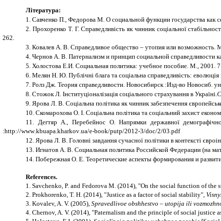
Література:
1.
Савченко П., Федорова М. О социальной функции государства как 
2.
Прохоренко Т. Г. Справедливість як чинник соціальної стабільност
262.
3.
Ковалев А. В. Справедливое общество – утопия или возможность. М
4.
Чернов А. В. Патернализм и принцип социальной справедливости к
5.
Холостова Е.И. Социальная политика: учебное пособие. М., 2001. 7
6.
Мелян Н. Ю. Публічні блага та соціальна справедливість: еволюція 
7.
Ролз Дж. Теория справедливости. Новосибирск :Изд-во Новосиб. ун-
8.
Стожок Л.
Інституціоналізація соціального страхування в Україні.
С
9.
Ярова Л. В. Соціальна політика як чинник забезпечення європейсько
10.
Скомарохова О. І. Соціальна політика та соціальний захист економі
11.
Дегтяр А., Перебейнос О. Напрямки державної демографічно
:
http
://
www
.
kbuapa
.
kharkov
.
ua
/
e
-
book
/
putp
/2012-3/
doc
/2/03.
pdf
12.
Ярова Л. В. Головні завдання сучасної політики в контексті євроін
13.
Игнатов А. В. Социальная политика Российской Федерации (на мате
14.
Побережная О. Е. Теоретические аспекты формирования и развити
References.
1. Savchenko, P. and Fedorova M. (2014), "On the social function of the st
2. Prokhorenko, T. H. (2014), "Justice as a factor of social stability",
Visny
3. Kovalev, A. V. (2005),
Spravedlivoe obshhestvo – utopija ili vozmozhno
4. Chernov, A. V. (2014), "Paternalism and the principle of social justice as