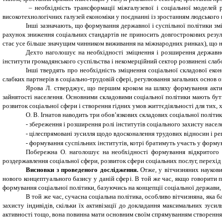
– необхідність трансформації міжгалузевої і соціальної моделей 
високотехнологічних галузей економіки у поєднанні із зростанням людського к
Інші зазначають, що формування державної і суспільної політики зм
рахунок зниження соціальних стандартів не приносить довгострокових результ
стає усе більше значущим чинником виживання на міжнародних ринках), що не
Дехто наголошує на необхідності зміцнення і розширення державног
інститути громадянського суспільства і некомерційний сектор розвинені слабо
Інші твердять про необхідність зміцнення соціальної складової екон
слабких партнерів в соціально-трудовій сфері, регулювання загальних основ о
Ярова Л. стверджує, що першим кроком на шляху формування активн
зайнятості населення. Основними складовими соціальної політики мають бути 
розвиток соціальної сфери і створення гідних умов життєдіяльності для тих, х
О. В. Ігнатов наводить три обов’язкових складових соціальної політик
-
збереження і розширення ролі інститутів соціального захисту насел
-
цілеспрямовані зусилля щодо вдосконалення трудових відносин і ре
-
формування суспільних інститутів, котрі братимуть участь у формува
Побережна О. наголошує на необхідності формування відкритого су
роздержавлення соціальної сфери, розвиток сфери соціальних послуг, перехід 
Висновки з проведеного дослідження.
Отже, у вітчизняних науков
нового концептуального базису у даній сфері. В той же час, якщо говорити п
формування соціальної політики, базуючись на концепції соціальної держави,
В той же час, сучасна соціальна політика, особливо вітчизняна, яка 
захисту індивідів, скільки їх активізації до докладання максимальних зуси
активності тощо, вона повинна мати основним своїм спрямуванням створення у