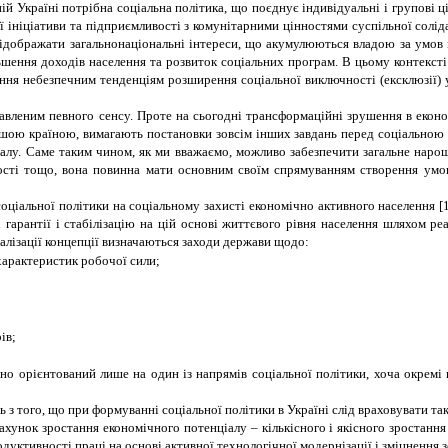
 Україні потрібна соціальна політика, що поєднує індивідуальні і групові цін
ініціативи та підприємливості з комунітарними цінностями суспільної соліда
відображати загальнонаціональні інтереси, що акумулюються владою за умов 
ьшення доходів населення та розвиток соціальних програм. В цьому контексті
ігання небезпечним тенденціям розширення соціальної виключності (ексклюзії) 
авленим певного сенсу. Проте на сьогодні трансформаційні зрушення в економ
шою країною, вимагають постановки зовсім інших завдань перед соціальною 
іалу. Саме таким чином, як ми вважаємо, можливо забезпечити загальне нарощ
ості тощо, вона повинна мати основним своїм спрямуванням створення умов
 соціальної політики на соціальному захисті економічно активного населення 
і гарантії і стабілізацію на цій основі життєвого рівня населення шляхом ре
лізації концепції визначаються заходи держави щодо:
характеристик робочої сили;
ів;
льно орієнтований лише на один із напрямів соціальної політики, хоча окрем
ть з того, що при формуванні соціальної політики в Україні слід враховувати та
ахунок зростання економічного потенціалу – кількісного і якісного зростанн
одуктивності праці на основі активної технологічної модернізації і зміцнення