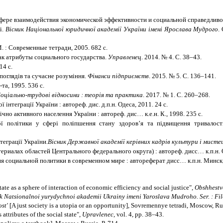
сфере взаимодействия экономической эффективности и социальной справедлив
і.
Вісник Національної юридичної академії України імені Ярослава Мудрого
.
. : Современные тетради, 2005. 682 с.
ак атрибуты социального государства.
Управленец
. 2014. № 4. С. 38–43.
14 с.
поглядів та сучасне розуміння.
Фінанси підприємств
. 2015. № 5. С. 136–141.
та, 1995. 536 с.
оціально-трудові відносини : теорія та практика
. 2017. № 1. С. 260–268.
ї інтеграції України : автореф. ди
c
. д.п.н. Одеса, 2011. 24 с.
чно активного населення України : автореф. дис… к.е.н. К., 1998. 235 с.
ї політики у сфері поліпшення стану здоров’я та підвищення тривалос
теграції України.
Вісник Державної академії керівних кадрів культури і мисте
риалах областей Центрального федерального округа) : автореф. дисс… к.п.н. О
я социальной политики в современном мире : автореферат
дисс… к.п.н. Минск,
ate as a sphere of interaction of economic efficiency and social justice",
Obshhestv
k Natsionalnoi yurydychnoi akademii Ukrainy imeni Yaroslava Mudroho. Ser. : Filoso
st'
[A just society is a utopia or an opportunity], Sovremennye tetradi, Moscow, Rus
 attributes of the social state",
Upravlenec
, vol. 4, pp. 38–43.