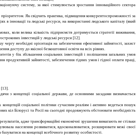
кціонуючу систему, за якої стимулюється зростання інноваційного сектора
м пріоритетом. Як свідчить практика, підвищення конкурентоспроможності за
ях в інновації та людські ресурси, на використанні людського капіталу (який
вах, коли велика кількість підприємств дотримується стратегії виживання,
острокових інвестицій у людські ресурси [12].
шу чергу необхідні орієнтація на забезпечення ефективної зайнятості, захист
ення доступу до якісної безкоштовної освіти на всіх рівнях.
етів у бік збільшення соціальних інвестицій і поліпшення загальних умов
ня продуктивній зайнятості, забезпечення гідних умов і гідної оплати праці,
[13].
дячи з концепції соціальної держави, де основними засадами визначається
 концепцій соціальної політики сучасним реаліям і активно ведеться пошук
кових кіл Білорусі та Росії на сьогодні продовжують обстоювати необхідність
х результатів, адже трансформаційні економічні зрушення вимагають не стільки
тимулювала населення розвиватися, вдосконалюватися, розширювати межі своєї
 базуватися на концепції всебічного розвитку особистості.