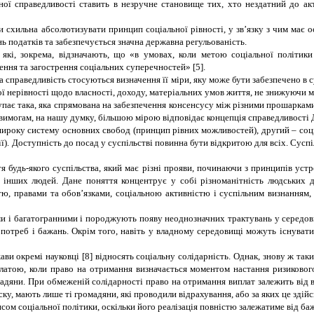
ої справедливості ставить в незручне становище тих, хто нездатний до ак
и схильна абсолютизувати принцип соціальної рівності, у зв’язку з чим має
ь податків та забезпечується значна державна регульованість.
 які, зокрема, відзначають, що «в умовах, коли метою соціальної політик
ення та загострення соціальних суперечностей» [5].
а справедливість стосуються визначення її міри, яку може бути забезпечено в с
ої нерівності щодо власності, доходу, матеріальних умов життя, не знижуючи м
ає така, яка спрямована на забезпечення консенсусу між різними прошарками 
имогам, на нашу думку, більшою мірою відповідає концепція справедливості Д
ироку систему основних свобод (принцип рівних можливостей), другий – соціа
. Доступність до посад у суспільстві повинна бути відкритою для всіх. Суспі
 будь-якого суспільства, який має різні прояви, починаючи з принципів уст
інших людей. Дане поняття концентрує у собі різноманітність людських дій
тю, правами та обов’язками, соціальною активністю і суспільним визнанням, 
ними і багатогранними і породжують появу неоднозначних трактувань у середов
їх потреб і бажань. Окрім того, навіть у владному середовищі можуть існуват
ви окремі науковці [8] відносять соціальну солідарність. Однак, знову ж таки
платою, коли право на отримання визначається моментом настання ризикового
омадяни. При обмеженій солідарності право на отримання виплат залежить від 
еску, мають лише ті громадяни, які проводили відрахування, або за яких це здій
ом соціальної політики, оскільки його реалізація повністю залежатиме від ба