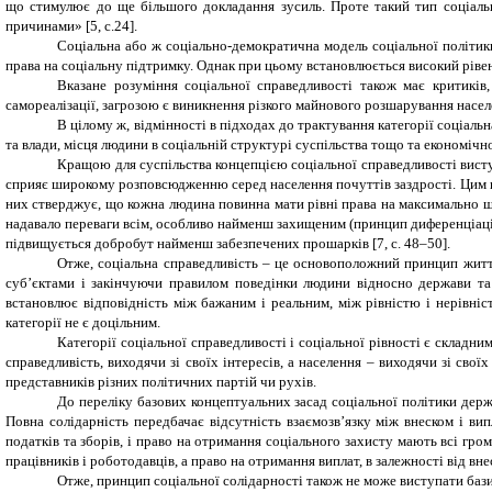
що стимулює до ще більшого докладання зусиль. Проте такий тип соціальн
причинами» [5, с.24].
Соціальна або ж соціально-демократична модель соціальної політик
права на соціальну підтримку. Однак при цьому встановлюється високий рівен
Вказане розуміння соціальної справедливості також має критиків,
самореалізації, загрозою є виникнення різкого майнового розшарування насел
В цілому ж, відмінності в підходах до трактування категорії соціальн
та влади, місця людини в соціальній структурі суспільства тощо та економічн
Кращою для суспільства концепцією соціальної справедливості виступ
сприяє широкому розповсюдженню серед населення почуттів заздрості. Цим в
них стверджує, що кожна людина повинна мати рівні права на максимально ш
надавало переваги всім, особливо найменш захищеним (принцип диференціації)
підвищується добробут найменш забезпечених прошарків [7, с. 48–50].
Отже, соціальна справедливість – це основоположний принцип життя
суб’єктами і закінчуючи правилом поведінки людини відносно держави та 
встановлює відповідність між бажаним і реальним, між рівністю і нерівніс
категорії не є доцільним.
Категорії соціальної справедливості і соціальної рівності є склад
справедливість, виходячи зі своїх інтересів, а населення – виходячи зі сво
представників різних політичних партій чи рухів.
До переліку базових концептуальних засад соціальної політики держа
Повна солідарність передбачає відсутність взаємозв’язку між внеском і ви
податків та зборів, і право на отримання соціального захисту мають всі гр
працівників і роботодавців, а право на отримання виплат, в залежності від вн
Отже, принцип соціальної солідарності також не може виступати базис