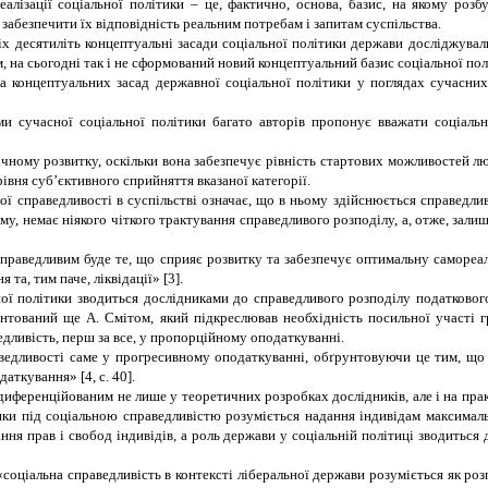
алізації соціальної політики – це, фактично, основа, базис, на якому розб
забезпечити їх відповідність реальним потребам і запитам суспільства.
іх десятиліть концептуальні засади соціальної політики держави досліджувал
м, на сьогодні так і не сформований новий концептуальний базис соціальної пол
 концептуальних засад державної соціальної політики у поглядах сучасних 
 сучасної соціальної політики багато авторів пропонує вважати соціальну
ному розвитку, оскільки вона забезпечує рівність стартових можливостей люди
івня суб’єктивного сприйняття вказаної категорії.
ї справедливості в суспільстві означає, що в ньому здійснюється справедливий
цьому, немає ніякого чіткого трактування справедливого розподілу, а, отже, за
справедливим буде те, що сприяє розвитку та забезпечує оптимальну самореал
та, тим паче, ліквідації» [3].
ої політики зводиться дослідниками до справедливого розподілу податкового 
тований ще А. Смітом, який підкреслював необхідність посильної участі г
дливість, перш за все, у пропорційному оподаткуванні.
ведливості саме у прогресивному оподаткуванні, обґрунтовуючи це тим, що 
ткування» [4, с. 40].
диференційованим не лише у теоретичних розробках дослідників, але і на пра
ітики під соціальною справедливістю розуміється надання індивідам максим
ня прав і свобод індивідів, а роль держави у соціальній політиці зводиться 
соціальна справедливість в контексті ліберальної держави розуміється як роз