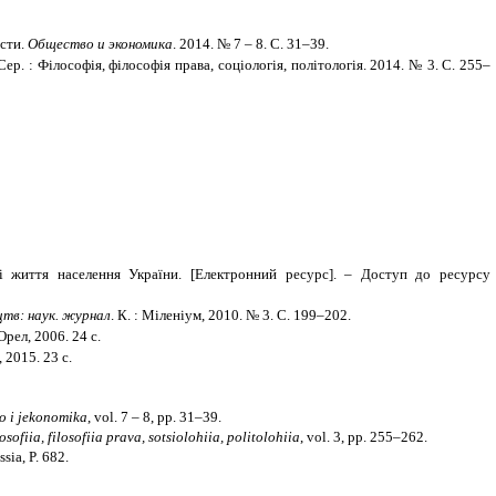
ости.
Общество и экономика
. 2014. № 7 – 8. С. 31–39.
 Сер. : Філософія, філософія права, соціологія, політологія. 2014. № 3. С. 255–
ті життя населення України.
[Електронний ресурс]. – Доступ до ресурсу
цтв: наук. журнал
. К. : Міленіум, 2010. № 3. С. 199–202.
рел, 2006. 24 с.
 2015. 23 с.
o i jekonomika
, vol. 7 – 8, pp. 31–39.
fiia, filosofiia prava, sotsiolohiia, politolohiia
, vol. 3, pp. 255–262.
sia, P. 682.