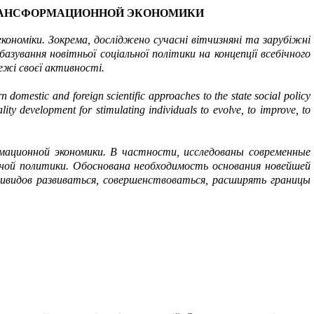
РАНСФОРМАЦИОННОЙ ЭКОНОМИКИ
ономіки. Зокрема, досліджено сучасні вітчизняні та зарубіжні
азування новітньої соціальної політики на концепції всебічного
ежі своєї активності.
n domestic and foreign scientific approaches to the state social policy
ty development for stimulating individuals to evolve, to improve, to
мационной экономики. В частности, исследованы современные
ной политики. Обоснована необходимость основания новейшей
дивидов развиваться, совершенствоваться, расширять границы