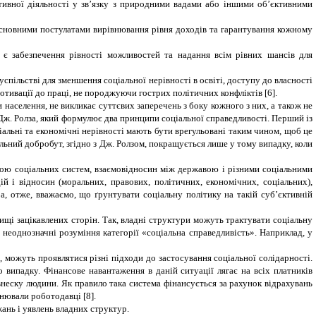
тивної діяльності у зв’язку з природними вадами або іншими об’єктивними
 основними постулатами вирівнювання рівня доходів та гарантування кожному
и є забезпечення рівності можливостей та надання всім рівних шансів для
успільстві для зменшення соціальної нерівності в освіті, доступу до власності
отивації до праці, не породжуючи гострих політичних конфліктів [6].
населення, не викликає суттєвих заперечень з боку кожного з них, а також не
ж. Ролза, який формулює два принципи соціальної справедливості. Перший із
льні та економічні нерівності мають бути врегульовані таким чином, щоб це
льний добробут, згідно з Дж. Ролзом, покращується лише у тому випадку, коли
рою соціальних систем, взаємовідносин між державою і різними соціальними
 і відносин (моральних, правових, політичних, економічних, соціальних),
а, отже, вважаємо, що ґрунтувати соціальну політику на такій суб’єктивній
ищі зацікавлених сторін. Так, владні структури можуть трактувати соціальну
и неоднозначні розуміння категорії «соціальна справедливість». Наприклад, у
, можуть проявлятися різні підходи до застосування соціальної солідарності.
 випадку. Фінансове навантаження в даній ситуації лягає на всіх платників
внеску людини. Як правило така система фінансується за рахунок відрахувань
снювали роботодавці [8].
жань і уявлень владних структур.