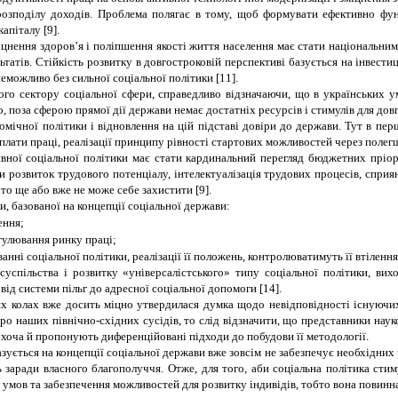
розподілу доходів. Проблема полягає в тому, щоб формувати ефективно фун
апіталу [9].
іцнення здоров’я і поліпшення якості життя населення має стати національни
атів. Стійкість розвитку в довгостроковій перспективі базується на інвестиці
можливо без сильної соціальної політики [11].
о сектору соціальної сфери, справедливо відзначаючи, що в українських умо
, поза сферою прямої дії держави немає достатніх ресурсів і стимулів для довг
омічної політики і відновлення на цій підставі довіри до держави. Тут в пер
плати праці, реалізації принципу рівності стартових можливостей через полегш
ої соціальної політики має стати кардинальний перегляд бюджетних пріорит
розвиток трудового потенціалу, інтелектуалізація трудових процесів, сприян
то ще або вже не може себе захистити [9].
и, базованої на концепції соціальної держави:
ення;
гулювання ринку праці;
нні соціальної політики, реалізації її положень, контролюватимуть її втілення 
спільства і розвитку «універсалістського» типу соціальної політики, вихо
від системи пільг до адресної соціальної допомоги [14].
их колах вже досить міцно утвердилася думка щодо невідповідності існуючих
ро наших північно-східних сусідів, то слід відзначити, що представники нау
 хоча й пропонують диференційовані підходи до побудови її методології.
базується на концепції соціальної держави вже зовсім не забезпечує необхідни
ль заради власного благополуччя. Отже, для того, аби соціальна політика с
мов та забезпечення можливостей для розвитку індивідів, тобто вона повинна