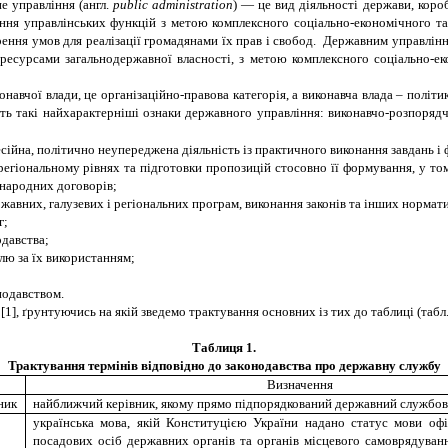
е управління (англ.
public administration
) — це вид діяльності держави, кор
ення управлінських функцій з метою комплексного соціально-економічного та
ення умов для реалізації громадянами їх прав і свобод. Державним управління
ресурсами загальнодержавної власності, з метою комплексного соціально-ек
онавчої влади, це організаційно-правова категорія, а виконавча влада – політ
ють такі найхарактерніші ознаки державного управління: виконавчо-розпорядч
фесійна, політично неупереджена діяльність із практичного виконання завдань 
 регіональному рівнях та підготовки пропозицій стосовно її формування, у то
жнародних договорів;
ржавних, галузевих і регіональних програм, виконання законів та інших нормат
г;
одавства;
лю за їх використанням;
нодавством.
[1]
, ґрунтуючись на якій зведемо
трактування основних із тих до таблиці (табл.
Таблиця 1.
Трактування термінів відповідно до законодавства про державну службу
Визначення
ник
найближчий керівник, якому прямо підпорядкований державний службо
українська мова, якій Конституцією України надано статус мови офі
посадових осіб державних органів та органів місцевого самоврядуван