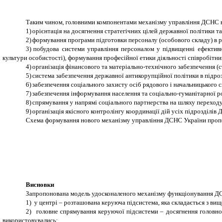
Таким чином, головними компонентами механізму управління ДСНС в У
1)
орієнтація на досягнення стратегічних цілей державної політики та
2)
формування програми підготовки персоналу (особового складу) в р
3)
побудова системи управління персоналом у підвищенні ефективно
культури особистості), формування професійної етики діяльності співробітн
4)
організація фінансового та матеріально-технічного забезпечення 
5)
система забезпечення державної антикорупційної політики в підр
6)
забезпечення соціального захисту осіб рядового і начальницького с
7)
забезпечення інформування населення та соціально-гуманітарної роб
8)
спрямування у напрямі соціального партнерства на шляху переходу
9)
організація якісного контролінгу координації дій усіх підрозділів 
Схема формування нового механізму управління ДСНС України пропо
Висновки
Запропонована модель удосконаленого механізму функціонування ДСН
1)
у центрі – розташована керуюча підсистема, яка складається з вищ
2)
головне спрямування керуючої підсистеми – досягнення головної
використовувались;