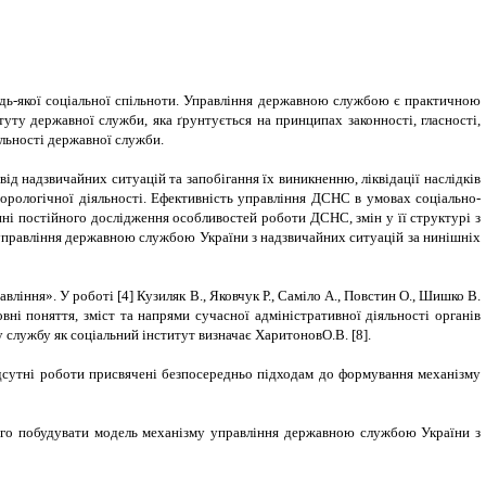
ь-якої соціальної спільноти.
Управління державною службою є практичною
уту державної служби, яка ґрунтується на принципах законності, гласності,
льності державної служби.
ід надзвичайних ситуацій та запобігання їх виникненню, ліквідації наслідків
еорологічної діяльності. Ефективність управління ДСНС в умовах соціально-
ні постійного дослідження особливостей роботи ДСНС, змін у її структурі з
му управління державною службою України з надзвичайних ситуацій за нинішніх
вління». У роботі [
4
] Кузиляк В., Яковчук Р., Саміло А., Повстин О., Шишко В.
вні поняття, зміст та напрями сучасної адміністративної діяльності органів
 службу як соціальний інститут визначає
ХаритоновО.В.
[
8
].
дсутні роботи присвячені безпосередньо підходам до формування механізму
і чого побудувати модель механізму управління державною службою
України з