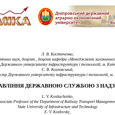
Л
.
В. Костюченко,
мічних наук, доцент., доцент кафедри «Менеджмент залізнично
Державного університету інфраструктури і технологій, м. Київ
Є.
В. Козловський,
істр Державного університету інфраструктури і технологій, м. 
ВЛІННЯ ДЕРЖАВНОЮ СЛУЖБОЮ З НАДЗВ
L.
V.
Kost
i
uchenko,
ssociate Professor of the Department of Railway Transport Managemen
State University of Infrastructure and Technology
E. V. Kozlovsky
,