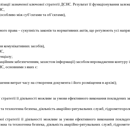
алізації зазначеної ключової стратегії ДСНС. Результат її функціонування зале
НС,
(особливо між суб’єктами та об’єктами),
ого права – сукупність законів та нормативних актів, що регулюють усі напр
я комунікативних засобів),
НС,
енціалу;
маційним забезпеченням, захистом інформації) засобом впровадження контуру 
С, основними з яких є:
ення витрат часу на створення документа і його розміщення в архіві);
стратегії її діяльності можливе за умови ефективного виконання покладених за
 та техногенна безпека, діяльність аварійно-рятувальних служб, гідрометеороло
ї стратегії її діяльності можливе за умови ефективного виконання покладени
ежна та техногенна безпека, діяльність аварійно-рятувальних служб, гідромете