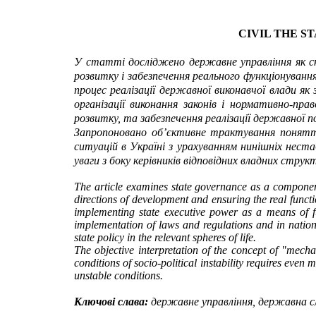
CIVIL
THE
ST
У статті досліджено державне управління як с
розвитку і забезпечення реального функціонуван
процес реалізації державної виконавчої влади як 
організації виконання законів і нормативно-пра
розвитку, та забезпечення реалізації державної 
Запропоновано об’єктивне трактування понят
ситуацій в Україні з урахуванням нинішніх неста
уваги з боку керівників відповідних владних стру
The article examines state governance as a componen
directions of development and ensuring the real function
implementing state executive power as a means of fu
implementation of laws and regulations and in natio
state policy in the relevant spheres of life
.
The objective interpretation of the concept of "mech
conditions of socio-political instability requires even
unstable conditions
.
Ключові слава:
державне управління, державна