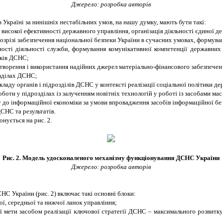
Джерело: розробка авторів
країні за нинішніх нестабільних умов, на нашу думку, мають бути такі:
 високої ефективності державного управління, організація діяльності єдиної д
озрізі забезпечення національної безпеки України в сучасних умовах, формув
сті діяльності служби, формування комунікативної компетенції державних 
иків ДСНС;
(створення і використання надійних джерел матеріально-фінансового забезпече
озділах ДСНС;
кладу органів і підрозділів ДСНС у контексті реалізації соціальної політики д
оти у підрозділах із залученням новітніх технологій у роботі із засобами мас
 до інформаційної економіки за умови впровадження засобів інформаційної бе
ДСНС та результатів.
нується на рис. 2.
Рис. 2. Модель удосконаленого механізму функціонування ДСНС України
Джерело: розробка авторів
С України (рис. 2) включає такі основні блоки:
ої, середньої та нижчої ланок управління;
 мети засобом реалізації ключової стратегії ДСНС – максимального розвитку 