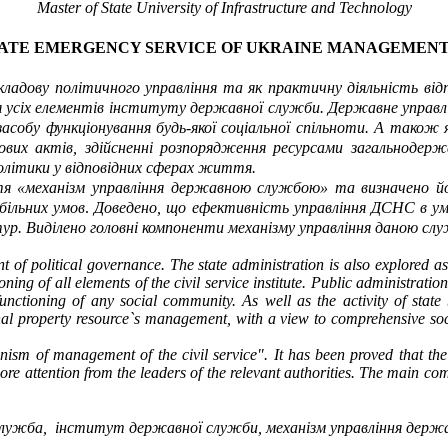
Master of State University of Infrastructure and Technology
ATE EMERGENCY SERVICE OF UKRAINE
MANAGEMENT
кладову політичного управління та як
практичну діяльність від
ня усіх елементів інституту державної служби.
Державне управлі
засобу функціонування будь-якої соціальної спільноти. А також 
вових актів, здійсненні розпорядження ресурсами загальнодерж
політики у відповідних сферах життя.
тя «
механізм управління державною службою» та визначено й
більних умов
.
Доведено, що
ефективність управління ДСНС в умо
ктур. Виділено головні компоненти механізму управління даною сл
t of political governance
.
The state administration is also explored as 
ing of all elements of the civil service institute
.
Public administration
nctioning of any social community. As well as the activity of state 
nal property resource`s management, with a view to comprehensive so
anism of management of the civil service"
.
It has been proved that the
 more attention from the leaders of the relevant authorities. The main co
 служба,
інститут державної служби,
механізм управління дер