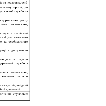
ів та посадових осіб
жавному органі, до
 державної служби та
я державного органу
у межах повноважень,
совувати спеціальні
якості для належного
го та особистісного
раці з урахуванням
онодавства надано
державної служби в
снення повноважень,
них частиною першою
безпечує відповідний
йної діяльності
иконання службових