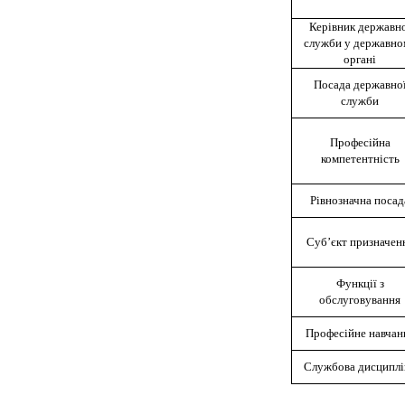
Керівник державн
служби у державно
органі
Посада державно
служби
Професійна
компетентність
Рівнозначна посад
Суб’єкт призначен
Функції з
обслуговування
Професійне навчан
Службова дисциплі