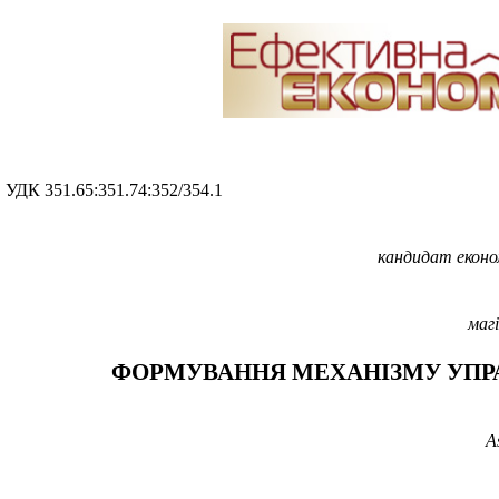
УДК 351.65:
351.74
:
352/354.1
кандидат еконо
маг
ФОРМУВАННЯ МЕХАНІЗМУ УПРА
A