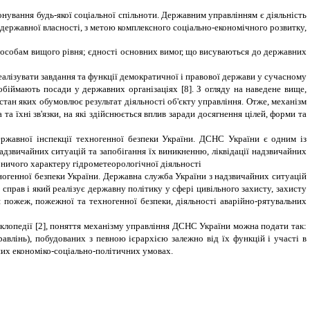
онування будь-якої соціальної спільноти. Державним управлінням є діяльність
нодержавної власності, з метою комплексного соціально-економічного розвитку,
особам вищого рівня; єдності основних вимог, що висуваються до державних
лізувати завдання та функції демократичної і правової держави у сучасному
обіймають посади у державних організаціях [8]. З огляду на наведене вище,
ан яких обумовлює результат діяльності об'єкту управління. Отже, механізм
а їхні зв'язки, на які здійснюється вплив заради досягнення цілей, форми та
ржавної інспекції техногенної безпеки України. ДСНС України є одним із
 надзвичайних ситуацій та запобігання їх виникненню, ліквідації надзвичайних
бничого характеру гідрометеорологічної діяльності
ногенної безпеки України.
Державна служба України з надзвичайних ситуацій
справ і який реалізує державну політику у сфері цивільного захисту,
захисту
ня пожеж, пожежної та техногенної безпеки, діяльності аварійно-рятувальних
клопедії [2], поняття механізму управління ДСНС України можна подати так:
равлінь), побудованих з певною ієрархією залежно від їх функцій і участі в
ьних економіко-соціально-політичних умовах.