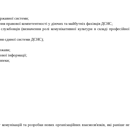
ержавної системи;
ання правової компетентності у діючих та майбутніх фахівців ДСНС;
службовців (визначення ролі комунікативної культури в складі професійної
ння єдиної системи ДСНС);
ержави;
ової інформації;
зпеки;
комунікацій та розробки нових організаційних взаємозв'язків, які раніше не