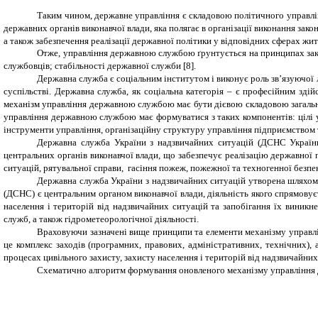
Таким чином, державне управління є складовою політичного управлінн
державних органів виконавчої влади, яка полягає в організації виконання зак
а також забезпечення реалізації державної політики у відповідних сферах житт
Отже, управління державною службою ґрунтується на принципах зако
службовців; стабільності державної служби
[8]
.
Державна служба є соціальним інститутом і виконує роль зв’язуючої
суспільстві. Державна служба, як соціальна категорія – є професійним зді
механізм управління державною службою має бути дієвою складовою загально
управління державною службою має формуватися з таких компонентів: цілі упр
інструменти управління, організаційну структуру управління підприємством т
Державна служба України з надзвичайних ситуацій (ДСНС України
центральних органів виконавчої влади, що забезпечує реалізацію державної
ситуацій, рятувальної справи, гасіння пожеж, пожежної та техногенної безп
Державна служба України з надзвичайних ситуацій
утворена шляхом 
(ДСНС) є центральним органом виконавчої влади, діяльність якого спрямовуєт
населення і територій від надзвичайних ситуацій та запобігання їх виникне
служб, а також гідрометеорологічної діяльності.
Враховуючи зазначені вище принципи та елементи механізму управлі
це комплекс заходів (програмних, правових, адміністративних, технічних), 
процесах
цивільного захисту, захисту населення і територій від надзвичайни
Схематично алгоритм формування оновленого механізму управління 