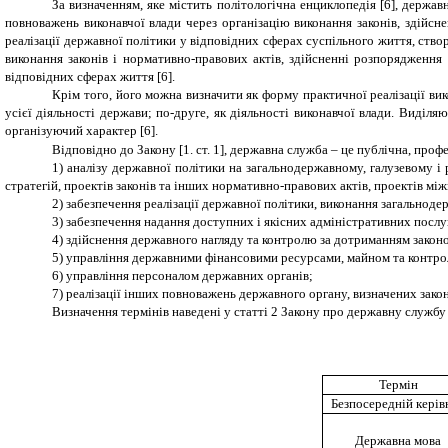
За визначенням, яке містить
політологічна енциклопедія
[
6
]
,
державн
повноважень виконавчої влади через організацію виконання законів, здійсн
реалізації державної політики у відповідних сферах суспільного життя, створ
виконання законів і нормативно-правових актів, здійсненні розпорядження 
відповідних сферах життя [
6
].
Крім того, його можна визначити як форму практичної реалізації вик
усієї діяльності держави; по-друге, як діяльності виконавчої влади. Виділя
організуючий характер [
6
].
Відповідно до Закону [1
. ст. 1], державна служба – це публічна, про
1) аналізу державної політики на загальнодержавному, галузевому і
стратегій, проектів законів та інших нормативно-правових актів, проектів мі
2) забезпечення реалізації державної політики, виконання загальноде
3) забезпечення надання доступних і якісних адміністративних послу
4) здійснення державного нагляду та контролю за дотриманням закон
5) управління державними фінансовими ресурсами, майном та контро
6) управління персоналом державних органів;
7) реалізації інших повноважень державного органу, визначених зако
Визначення термінів наведені у
статті 2 Закону
про державну службу
Термін
Безпосередній керів
Державна мова