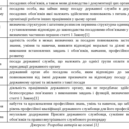
посадових обов’язків, а також мови діловодства і документації цих орган
ої
посадова особа, яка займає вищу посаду державної служби в дер
му
посадових обов’язків якої належить здійснення повноважень з питань
організації роботи інших працівників у цьому органі
визначена структурою і штатним розписом первинна структурна одиниц
ї
з установленими відповідно до законодавства посадовими обов’язками 
визначених частиною першою статті 1 Закону[1]
здатність особи в межах визначених за посадою повноважень засто
знання, уміння та навички, виявляти відповідні моральні та ділові 
виконання встановлених завдань і обов’язків, навчання, професійно
розвитку
посада державної служби, що належить до однієї групи оплати п
а
юрисдикції державного органу
державний орган або посадова особа, яким відповідно до зак
ня
повноваження від імені держави призначати на відповідну посаду 
державному органі та звільняти з такої посади
діяльність працівників державного органу, яка не передбачає здій
безпосередньо пов’язаних з виконанням завдань і функцій, визначе
статті 1 Закону[1]
набуття та вдосконалення професійних знань, умінь та навичок, що за
ня
рівень професійної кваліфікації державного службовця для його професі
неухильне додержання Присяги державного службовця, сумлінне в
на
обов’язків та правил внутрішнього службового розпорядку
Джерело: Розробка авторів на основі
[1]