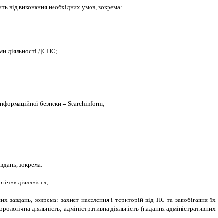
жить від виконання необхідних умов, зокрема:
ями діяльності ДСНС;
інформаційної безпеки
–
Searchinform;
вдань, зокрема:
гічна діяльність;
х завдань, зокрема: захист населення і територій від НС та запобігання їх
орологічна діяльність; адміністративна діяльність (надання адміністративних