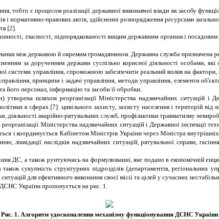
я, тобто є процесом реалізації державної виконавчої влади як засобу функці
онів і нормативно-правових актів, здійсненні розпорядження ресурсами загаль
я [2].
нності; гласності; підпорядкованості вищим державним органам і посадовим 
 ланки між державою й окремим громадянином. Державна служба призначена реа
йсненням за дорученням держави суспільно корисної діяльності особами, які 
ї системи управління, спроможною забезпечити реальний вплив на фактори, ст
авління, принципи і задачі управління, методи управління, елементи об'єкта т
а його персонал, інформацію та засоби її обробки.
) утворена шляхом реорганізації
Міністерства надзвичайних ситуацій і Де
 політики в сферах
[7]
: цивільного захисту, захисту населення і територій від
еки, діяльності аварійно-рятувальних служб, профілактики травматизму невиро
реорганізації Міністерства надзвичайних ситуацій і Державної інспекції тех
ься і координується Кабінетом Міністрів України через Міністра внутрішніх 
нню, ліквідації наслідків надзвичайних ситуацій, рятувальної справи, гасін
ння ДС, а також рунтуючись на формулюванні, яке подано в економічній енци
а також сукупність структурних підрозділів (департаментів, регіональних уп
х ситуацій для ефективного виконання своєї місії та цілей у сучасних нестабіл
ДСНС України пропонується на рис. 1.
Рис. 1
.
Алгоритм удосконалення механізму функціонування ДСНС України