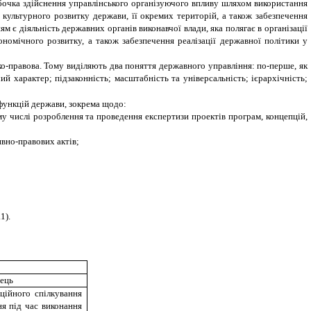
обочка здійснення управлінського організуючого впливу шляхом використання
 культурного розвитку держави, її окремих територій, а також забезпечення
м є діяльність державних органів виконавчої влади, яка полягає в організації
ономічного розвитку, а також забезпечення реалізації державної політики у
ико-правова. Тому виділяють два поняття державного управління: по-перше, як
ий характер; підзаконність; масштабність та універсальність; ієрархічність;
і функцій держави, зокрема щодо:
му числі розроблення та проведення експертизи проектів програм, концепцій,
ивно-правових актів;
1).
вець
ційного спілкування
ня під час виконання