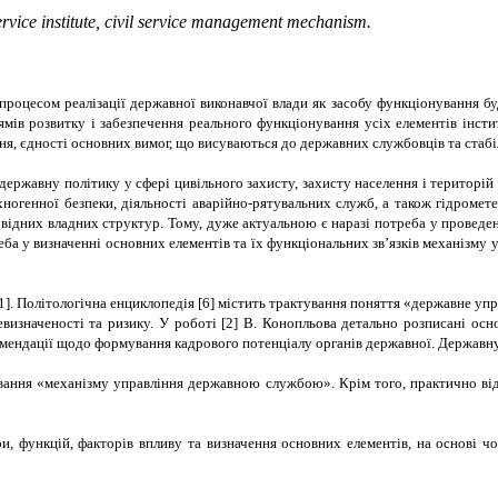
 service institute, civil service management mechanism
.
роцесом реалізації державної виконавчої влади як засобу функціонування буд
ів розвитку і забезпечення реального функціонування усіх елементів інстит
я, єдності основних вимог, що висуваються до державних службовців та стабі
ржавну політику у сфері цивільного захисту, захисту населення і територій в
хногенної безпеки, діяльності аварійно-рятувальних служб, а також гідромет
повідних владних структур. Тому, дуже актуальною є
наразі потреба у проведен
треба у визначенні основних елементів та їх функціональних зв’язків механіз
1].
Політологічна енциклопедія
[
6
] містить трактування
поняття «
державне упра
визначеності та ризику. У роботі [
2
] В. Конопльова детально розписані осно
комендації щодо формування кадрового потенціалу органів державної. Державну
ування «механізму управління державною службою». Крім того, практично ві
ури, функцій, факторів впливу та визначення основних елементів, на основ