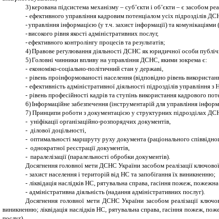
3)
керована підсистема механізму – суб’єкти і об’єкти – є засобом ре
-
ефективного управління кадровим потенціалом усіх підрозділів ДС
-
управління інформацією (у т.ч. захист інформації) та комунікаціями 
-
високого рівня якості адміністративних послуг,
-
ефективного контролінгу процесів та результатів;
4)
Правове регулювання діяльності ДСНС як юридичної особи публічн
5)
Головні чинники впливу на управління ДСНС, якими зокрема є:
-
економіко-соціально-політичний стан у державі,
-
рівень проінформованості населення (відповідно рівень використанн
-
ефективність адміністративної діяльності підрозділів управління з 
-
рівень професійності кадрів та ступінь використання кадрового пот
6)
Інформаційне забезпечення (інструментарій для управління інфор
7) Принципи роботи з документацією у структурних підрозділах ДСН
- уніфікації організаційно-розпорядчих документів,
- ділової доцільності,
- оптимальності маршруту руху документа (раціонального співвіднош
- однократної реєстрації документів,
- паралелізації (паралельності обробки документів).
Досягнення головної мети ДСНС України засобом реалізації ключової 
-
захист населення і територій від НС та запобігання їх виникненню;
-
ліквідація наслідків НС, рятувальна справа, гасіння пожеж, пожежна
-
адміністративна діяльність (надання адміністративних послуг).
Досягнення головної мети ДСНС України засобом реалізації ключово
виникненню; ліквідація наслідків НС, рятувальна справа, гасіння пожеж, пож
послуг).