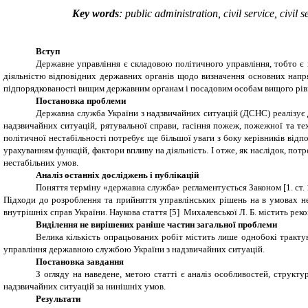
Key words
: public administration, civil service, civil
Вступ
Державне управління є складовою політичного управління, тобто є п
діяльністю відповідних державних органів щодо визначення основних напрям
підпорядкованості вищим державним органам і посадовим особам вищого рівн
Постановка проблеми
Державна служба України з надзвичайних ситуацій (ДСНС) реалізує де
надзвичайних ситуацій, рятувальної справи, гасіння пожеж, пожежної та те
політичної нестабільності потребує ще більшої уваги з боку керівників від
урахуванням функцій, фактори впливу на діяльність. І отже, як наслідок, по
нестабільних умов.
Аналіз останніх досліджень і публікацій
Поняття терміну «державна служба» регламентується Законом [
1
. ст. 
Підходи до розроблення та прийняття управлінських рішень на в умовах не
внутрішніх справ України. Наукова стаття [
5
] Михалевської Л. Б. містить ре
Виділення не вирішених раніше частин загальної проблеми
Велика кількість опрацьованих робіт містить лише однобокі тракт
управління державною службою
України з надзвичайних ситуацій.
Постановка
завдання
З огляду на наведене,
метою статті
є
аналіз особливостей, структ
надзвичайних ситуацій за нинішніх умов.
Результати