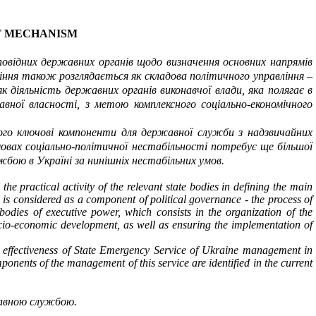
 MECHANISM
повідних державних органів щодо визначення основних напрямів
ння також розглядається як складова політичного управління –
як діяльність державних органів виконавчої влади, яка полягає в
авної власності, з метою комплексного соціально-економічного
ого
ключові
компоненти для державної служби з надзвичайних
вах соціально-політичної нестабільності потребує ще більшої
ужбою в Україні за нинішніх нестабільних умов.
the practical activity of the relevant state bodies in defining the main
 is considered as a component of political governance - the process of
bodies of executive power, which consists in the organization of the
cio-economic development, as well as ensuring the implementation of
 effectiveness of
State Emergency Service of Ukraine
management in
mponents of the management of this service are identified in the current
жавною службою.