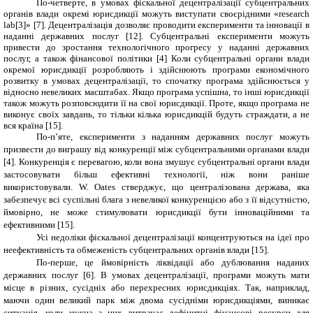
По-четверте, в умовах фіскальної децентралізації субцентральних
органів влади окремі юрисдикції можуть виступати своєрідними «
research
lab
[3]
» [7]. Децентралізація дозволяє проводити експерименти та інновації в
наданні державних послуг [12]. Субцентральні експерименти можуть
привести до зростання технологічного прогресу у наданні державних
послуг, а також фінансової політики [4] Коли субцентральні органи влади
окремої юрисдикції розробляють і здійснюють програми економічного
розвитку в умовах децентралізації, то спочатку програма здійснюється у
відносно невеликих масштабах. Якщо програма успішна, то інші юрисдикції
також можуть розповсюдити її на свої юрисдикції. Проте, якщо програма не
виконує своїх завдань, то тільки кілька юрисдикцій будуть страждати, а не
вся країна
[15]
.
По-п’яте, експерименти з наданням державних послуг можуть
призвести до виграшу від конкуренції між субцентральними органами влади
[4]. Конкуренція є перевагою, коли вона змушує субцентральні органи влади
застосовувати більш ефективні технології, ніж вони раніше
використовували. W. Oates стверджує, що централізована держава, яка
забезпечує всі суспільні блага з невеликої конкуренцією або з її відсутністю,
ймовірно, не може стимулювати юрисдикції бути інноваційними та
ефективними [
15
].
Усі недоліки фіскальної децентралізації концентруються на ідеї про
неефективність та обмеженість субцентральних органів влади
[15]
.
По-перше, це ймовірність ліквідації або дублювання наданих
державних послуг [6]. В умовах децентралізації, програми можуть мати
місце в різних, сусідніх або перехресних юрисдикціях. Так, наприклад,
маючи один великий парк між двома сусідніми юрисдикціями, виникає
ситуація, коли кожна з них витрачає дефіцитні фінансові ресурси для