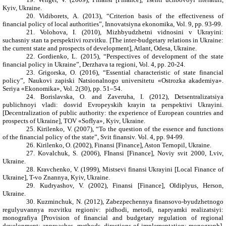
Kyiv, Ukraine.
20.
Vidiborets, A. (2013), “
Criterion basis of the effectiveness of
financial policy of local authorities
”, Innovatsiyna ekonomika, Vol. 9, pp. 93-99.
21.
Volohova, I. (2010), Mizhbyudzhetni vidnosini v Ukrayini:
suchasniy stan ta perspektivi rozvitku. [
The inter-budgetary relations in Ukraine:
the current state and prospects of development
], Atlant, Odesa, Ukraine.
22.
Gordienko, L. (2015), “
Perspectives of development of the state
financial policy in Ukraine
”, Derzhava ta regioni, Vol. 4, pp. 20-24.
23.
Grigorska, O. (2016), “
Essential characteristic of state financial
policy
”, Naukovi zapiski Natsionalnogo universitetu «Ostrozka akademiya».
Seriya «Ekonomika», Vol. 2(30), pp. 51–54.
24.
Borislavska, O. and Zaveruha, I. (2012), Detsentralizatsiya
publichnoyi vladi: dosvid Evropeyskih krayin ta perspektivi Ukrayini.
[
Decentralization of public authority: the experience of European countries and
prospects of Ukraine],
TOV «SofIya», Kyiv, Ukraine.
25.
Kirilenko, V. (2007), “
To the question of the essence and functions
of the financial policy of the state”,
Svit finansiv. Vol. 4, pp. 94-99.
26.
Kirilenko, O. (2002), Finansi [
Finance
], Aston Ternopil, Ukraine.
27.
Kovalchuk, S. (2006), FInansi [
Finance
], Noviy svit 2000, Lviv,
Ukraine.
28.
Kravchenko, V. (1999), Mistsevi finansi Ukrayini [
Local Finance of
Ukraine
], T-vo Znannya, Kyiv, Ukraine.
29.
Kudryashov, V. (2002), Finansi [
Finance
], Oldiplyus, Herson,
Ukraine.
30.
Kuzminchuk, N. (2012), Zabezpechennya finansovo-byudzhetnogo
regulyuvannya rozvitku regioniv: pidhodi, metodi, napryamki realizatsiyi:
monografiya [
Provision of financial and budgetary regulation of regional
development: approaches, methods, directions of implementation: monograph
],