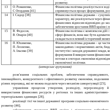
розвитку.
13
О. Романенко,
Фінансова політика реалізується в ході
С Огордник
[41]
спрямовується процес формування, роз
14
І. Сидор
[38]
Фінансова політика держави – сукупніс
характеру, які реалізуються через фіна
фінансових відносин відповідно до зас
забезпечення зростання ВВП країни і 
15
В. Федосов,
Фінансова політика є комплексом дій і 
В. Опарін
[40]
сфері фінансів, вона має бути адекватн
складається в певний історичний момен
16
П. Юхименко,
Фінансова політика держави – це частин
П. Леоненко,
законодавчих і нормативних актів, бю
А. Ільєнко
[
39
]
інститутів і заходів державної влади, 
формування й використання фінансових
потоки в секторах економіки відповідн
економічної політики.
(авторське групування)
розв’язання соціальних проблем, забезпечення справедливого,
інноваційного, конкурентного і ефективного розвитку економіки, подолання
різних перешкод, які не можна подолати через механізм саморегуляції
[25];
управління процесом утворення, розподілу, перерозподілу й
використання фінансових ресурсів у регіонах та інших адміністративно-
територіальних одиницях
[28];
реалізації тієї чи іншої державної програми соціально-економічного
розвитку
[46]
;
забезпечення зростання ВВП країни і підвищення добробуту