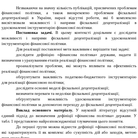
Незважаючи на значну кількість публікацій, присвячених проблемам
фінансової політики, а також виокремлено проблемам фіскальної
децентралізації в України, наразі відсутні роботи, які б комплексно
висвітлювали можливості і напрями фіскальної децентралізації в
удосконаленні інструментарію фінансової політики.
Постановка задачі.
В цьому контексті доцільним є дослідити
можливості і напрями фіскальної децентралізації в удосконаленні
інструментарію фінансової політики.
Для реалізації поставленої мети важливим є вирішити такі задачі:
дослідити дефініцію «фінансова політика» держави, надати її
визначення з урахуванням етапів реалізації фінансової політики;
проаналізувати проблеми, які можуть впливати на ефективність
реалізації фінансової політики;
обґрунтувати важливість податково-бюджетного інструментарію
для реалізації фінансовою політики;
дослідити основні моделі фіскальної децентралізації;
визначити переваги та недоліки фіскальної децентралізації;
обґрунтувати можливість удосконалення інструментарію
фінансової політики за допомогою переходу до фіскальної децентралізації.
Виклад основного матеріалу.
У науковій літературі відсутній
єдиний підхід до визначення дефініції «фінансова політика» держави. У
табл. 1 представлено найрозповсюдженіші тлумачення цього поняття.
До першої групи можна віднести дефініції «фінансової політики»,
які характеризують її як комплекс або сукупність дій або заходів, метою
яких може бути: