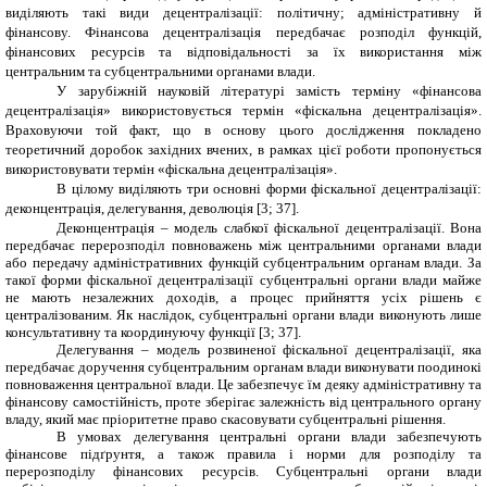
виділяють такі види децентралізації: політичну; адміністративну й
фінансову. Фінансова децентралізація передбачає розподіл функцій,
фінансових ресурсів та відповідальності за їх використання між
центральним та субцентральними органами влади.
У зарубіжній науковій літературі замість терміну «фінансова
децентралізація» використовується термін «фіскальна децентралізація».
Враховуючи той факт, що в основу цього дослідження покладено
теоретичний доробок західних вчених, в рамках цієї роботи пропонується
використовувати термін «фіскальна децентралізація».
В цілому виділяють три основні форми фіскальної децентралізації:
деконцентрація, делегування, деволюція [
3
; 37].
Деконцентрація – модель слабкої фіскальної децентралізації. Вона
передбачає перерозподіл повноважень між центральними органами влади
або передачу адміністративних функцій субцентральним органам влади. За
такої форми фіскальної децентралізації субцентральні органи влади майже
не мають незалежних доходів, а процес прийняття усіх рішень є
централізованим. Як наслідок, субцентральні органи влади виконують лише
консультативну та координуючу функції
[
3
; 37
]
.
Делегування – модель розвиненої фіскальної децентралізації, яка
передбачає доручення субцентральним органам влади виконувати поодинокі
повноваження центральної влади. Це забезпечує їм деяку адміністративну та
фінансову самостійність, проте зберігає залежність від центрального органу
владу, який має пріоритетне право скасовувати субцентральні рішення.
В умовах делегування центральні органи влади забезпечують
фінансове підґрунтя, а також правила і норми для розподілу та
перерозподілу фінансових ресурсів. Субцентральні органи влади