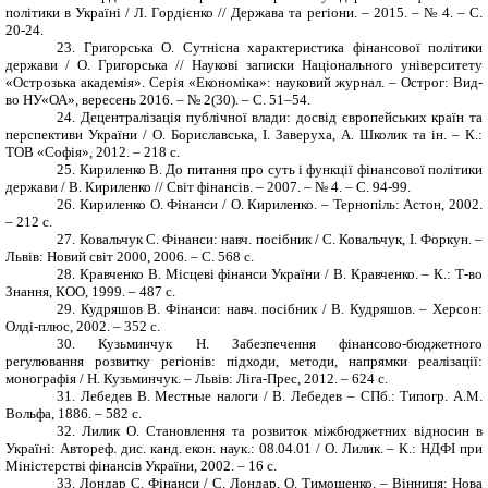
політики в Україні / Л. Гордієнко // Держава та регіони. – 2015. – № 4. – С.
20-24.
23.
Григорська О. Сутнісна характеристика фінансової політики
держави / О. Григорська // Наукові записки Національного університету
«Острозька академія». Серія «Економіка»: науковий журнал. – Острог: Вид-
во НУ«ОА», вересень 2016. – № 2(30). – С. 51–54
.
24.
Децентралізація публічної влади: досвід європейських країн та
перспективи України / О. Бориславська, І. Заверуха, А. Школик та ін. – К.:
ТОВ «Софія», 2012. – 218 с.
25.
Кириленко В. До питання про суть і функції фінансової політики
держави / В. Кириленко // Світ фінансів. – 2007. – № 4. – С. 94-99.
26.
Кириленко О. Фінанси / О. Кириленко. – Тернопіль: Астон, 2002.
– 212 с.
27.
Ковальчук С. Фінанси: навч. посібник / С. Ковальчук, І. Форкун. –
Львів: Новий світ 2000, 2006. – С. 568 с.
28.
Кравченко В. Місцеві фінанси України / В. Кравченко. – К.: Т-во
Знання, КОО, 1999. – 487 с.
29.
Кудряшов В. Фінанси: навч. посібник / В. Кудряшов. – Херсон:
Олді-плюс, 2002. – 352 с.
30.
Кузьминчук Н. Забезпечення фінансово-бюджетного
регулювання розвитку регіонів: підходи, методи, напрямки реалізації:
монографія / Н. Кузьминчук. – Львів: Ліга-Прес, 2012. – 624 с.
31.
Лебедев В.
Местные налоги / В.
Лебедев – СПб.: Типогр. А.М.
Вольфа, 1886. –
582 с.
32.
Лилик О. Становлення та розвиток міжбюджетних відносин в
Україні: Автореф. дис. канд. екон. наук.: 08.04.01 / О. Лилик. – К.: НДФІ при
Міністерстві фінансів України, 2002. – 16 с.
33.
Лондар С. Фінанси / С. Лондар, О. Тимошенко. – Вінниця: Нова