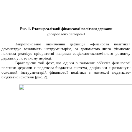
Рис. 1. Етапи реалізації фінансової політики держави
(розроблено автором)
Запропоноване визначення дефініції «фінансова політика»
демонструє важливість інструментарію, за допомогою якого фінансова
політика реалізує пріоритетні напрями соціально-економічного розвитку
держави у поточному періоді.
Враховуючи той факт, що одним з головних об’єктів фінансової
політики держави є податкова-бюджетна система, доцільним є розглянути
основний інструментарій фінансової політики в контексті податково-
бюджетної системи (рис. 2).