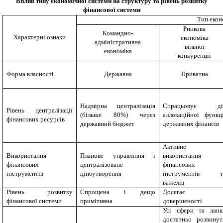
Вплив типу економічної системи на структуру та рівень розвитку
фінансової системи
Тип екон
Ринкова
Командно-
Характерні ознаки
економіка
адміністративна
вільної
економіка
конкуренції
Форма власності
Державна
Приватна
Надмірна централізація
Спрацьовує ді
Рівень централізації
(більше 80%) через
аллокаційної функці
фінансових ресурсів
державний бюджет
державних фінансів
Активне
Використання
Планове управління і
використання
фінансових
централізоване
фінансових
інструментів
ціноутворення
інструментів т
важелів
Рівень розвитку
Спрощена і дещо
Досягає
фінансової системи
примітивна
довершеності
Усі сфери та ланк
достатньо розвинуті