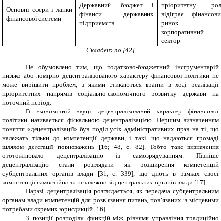
Державний бюджет і
пріоритетну рол
Основні сфери і ланки
фінанси державних
відіграє фінансови
фінансової системи
підприємств
ринок 
корпоративний
сектор
Складено по
[
42
]
Це обумовлено тим, що податково-бюджетний інструментарій
низько або помірно децентралізованого характеру фінансової політики не
може вирішити проблем, з якими стикаються країни в ході реалізації
пріоритетних напрямів соціально-економічного розвитку держави на
поточний період.
В економічній науці децентралізований характер фінансової
політики називається фіскальною децентралізацією. Першим визначенням
поняття «децентралізації» був поділ усіх адміністративних прав на ті, що
належать тільки до компетенції держави, і такі, що надаються громаді
шляхом делегації повноважень [16; 48, с. 82]. Тобто таке визначення
ототожнювало децентралізацію із самоврядуванням. Пізніше
децентралізацію стали розглядати як розширення компетенцій
субцентральних органів влади [31, с. 339], що діють в рамках своєї
компетенції самостійно та незалежно від центральних органів влади [17].
Наразі децентралізація розглядається, як передача субцентральним
органам влади компетенцій для розв’язання питань, пов’язаних із місцевими
потребами окремих юрисдикцій [16].
З позиції розподілу функцій між рівнями управління традиційно