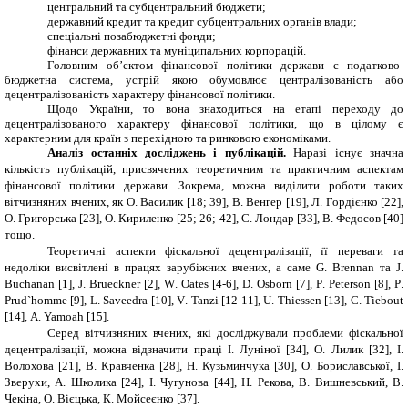
центральний та субцентральний бюджети;
державний кредит та кредит субцентральних органів влади;
спеціальні позабюджетні фонди;
фінанси державних та муніципальних корпорацій.
Головним об’єктом фінансової політики держави є податково-
бюджетна система, устрій якою обумовлює централізованість або
децентралізованість характеру фінансової політики.
Щодо України, то вона знаходиться на етапі переходу до
децентралізованого характеру фінансової політики, що в цілому є
характерним для країн з перехідною та ринковою економіками.
Аналіз останніх досліджень і публікацій.
Наразі існує значна
кількість публікацій, присвячених теоретичним та практичним аспектам
фінансової політики держави. Зокрема, можна виділити роботи таких
вітчизняних вчених, як О. Василик
[
18
; 39
]
, В. Венгер
[
19
]
, Л. Гордієнко
[
22
]
,
О. Григорська
[
23
]
, О. Кириленко
[
25;
26
; 42
]
, С. Лондар
[
33
]
, В. Федосов
[
40
]
тощо.
Теоретичні аспекти фіскальної децентралізації, її переваги та
недоліки висвітлені в працях зарубіжних вчених, а саме
G
.
Brennan
та
J
.
Buchanan
[
1
],
J
.
Brueckner
[
2
],
W
.
Oates
[
4
-
6
],
D
.
Osborn
[
7
],
P
.
Peterson
[
8
],
P
.
Prud
`
homme
[
9
],
L
.
Saveedra
[
10
],
V
.
Tanzi
[
12
-
11
],
U
.
Thiessen
[
13
],
C
.
Tiebout
[
14
],
A
.
Yamoah
[
15
].
Серед вітчизняних вчених, які досліджували проблеми фіскальної
децентралізації, можна відзначити праці І. Луніної [
34
], О. Лилик [
32
], І.
Волохова [
21
], В. Кравченка [
28
], Н. Кузьминчука [
30
], О. Бориславської, І.
Зверухи, А. Школика [
24
], І. Чугунова [44], Н. Рекова, В. Вишневський, В.
Чекіна, О. Вієцька, К. Мойсеєнко [37].