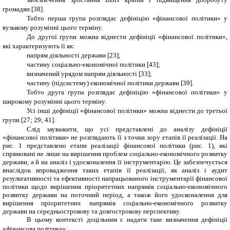
громадян
[38].
Тобто перша група розглядає дефініцію «фінансової політики» у
вузькому розумінні цього терміну.
До другої групи можна віднести дефініції «фінансової політики»,
які характеризують її як:
напрям діяльності держави
[
23
]
;
частину соціально-економічної політики
[
43
]
;
визначений урядом напрям діяльності
[
33
];
частину (підсистему) економічної політики держави
[
39
].
Тобто друга група розглядає дефініцію «фінансової політики» у
широкому розумінні цього терміну.
Усі інші дефініції «фінансової політики» можна віднести до третьої
групи
[27; 29; 41]
.
Слід зауважити, що усі представлені до аналізу дефініції
«фінансової політики» не розглядають її з точки зору етапів її реалізації. На
рис. 1 представлено етапи реалізації фінансової політики (рис. 1), які
спрямовані не лише на вирішення проблем соціально-економічного розвитку
держави, а й на аналіз і удосконалення її інструментарію. Це забезпечується
внаслідок впровадження таких етапів її реалізації, як аналіз і аудит
результативності та ефективності напрацьованого інструментарії фінансової
політики щодо вирішення пріоритетних напрямів соціально-економічного
розвитку держави на поточний період, а також його удосконалення для
вирішення пріоритетних напрямів соціально-економічного розвитку
держави на середньострокову та довгострокову перспективу.
В цьому контексті доцільним є надати таке визначення дефініції
«фінансова політика»: