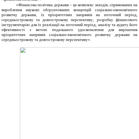
«Фінансова політика держави – це комплекс заходів, спрямованих на
вироблення науково обґрунтованих концепцій соціально-економічного
розвитку держави, їх пріоритетних напрямів на поточний період,
середньострокову та довгострокову перспективу; розробку фінансового
інструментарію для їх реалізації на поточний період; аналізу та аудиту його
ефективності з метою подальшого удосконалення для вирішення
пріоритетних напрямів соціально-економічного розвитку держави на
середньострокову та довгострокову перспективу».