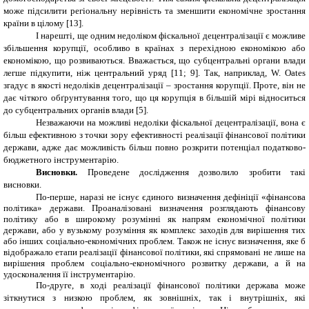
може підсилити регіональну нерівність та зменшити економічне зростання
країни в цілому [13].
І нарешті, ще одним недоліком фіскальної децентралізації є можливе
збільшення корупції, особливо в країнах з перехідною економікою або
економікою, що розвиваються. Вважається, що субцентральні органи влади
легше підкупити, ніж центральний уряд [11; 9]. Так, наприклад, W. Oates
згадує в якості недоліків децентралізації – зростання корупції. Проте, він не
дає чіткого обґрунтування того, що ця корупція в більшій мірі відноситься
до субцентральних органів влади [5].
Незважаючи на можливі недоліки фіскальної децентралізації, вона є
більш ефективною з точки зору ефективності реалізації фінансової політики
держави, адже дає можливість більш повно розкрити потенціал податково-
бюджетного інструментарію.
Висновки.
Проведене дослідження дозволило зробити такі
висновки.
По-перше, наразі не існує єдиного визначення дефініції «фінансова
політика» держави. Проаналізовані визначення розглядають фінансову
політику або в широкому розумінні як напрям економічної політики
держави, або у вузькому розуміння як комплекс заходів для вирішення тих
або інших соціально-економічних проблем. Також не існує визначення, яке б
відображало етапи реалізації фінансової політики, які спрямовані не лише на
вирішення проблем соціально-економічного розвитку держави, а й на
удосконалення її інструментарію.
По-друге, в ході реалізації фінансової політики держава може
зіткнутися з низкою проблем, як зовнішніх, так і внутрішніх, які