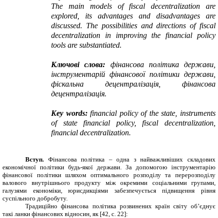
The main models of fiscal decentralization are
explored, its advantages and disadvantages are
discussed. The possibilities and directions of fiscal
decentralization in improving the financial policy
tools are substantiated.
Ключові слова:
фінансова політика держави,
інструментарій фінансової політики держави,
фіскальна децентралізація, фінансова
децентралізація
.
Key words:
financial policy of the state, instruments
of state financial policy, fiscal decentralization,
financial decentralization.
Вступ.
Фінансова політика – одна з найважливіших складових
економічної політики будь-якої держави. За допомогою інструментарію
фінансової політики шляхом оптимального розподілу та перерозподілу
валового внутрішнього продукту між окремими соціальними групами,
галузями економіки, юрисдикціями забезпечується підвищення рівня
суспільного добробуту.
Традиційно фінансова політика розвинених країн світу об’єднує
такі ланки фінансових відносин, як [42,
c
. 22]: