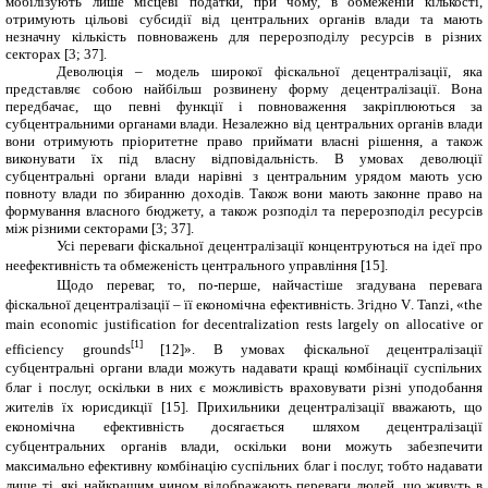
мобілізують лише місцеві податки, при чому, в обмеженій кількості,
отримують цільові субсидії від центральних органів влади та мають
незначну кількість повноважень для перерозподілу ресурсів в різних
секторах [
3
; 37].
Деволюція – модель широкої фіскальної децентралізації, яка
представляє собою найбільш розвинену форму децентралізації. Вона
передбачає, що певні функції і повноваження закріплюються за
субцентральними органами влади. Незалежно від центральних органів влади
вони отримують пріоритетне право приймати власні рішення, а також
виконувати їх під власну відповідальність. В умовах деволюції
субцентральні органи влади нарівні з центральним урядом мають усю
повноту влади по збиранню доходів. Також вони мають законне право на
формування власного бюджету, а також розподіл та перерозподіл ресурсів
між різними секторами
[
3
; 37
]
.
Усі переваги фіскальної децентралізації концентруються на ідеї про
неефективність та обмеженість центрального управління
[15]
.
Щодо переваг, то, по-перше, найчастіше згадувана перевага
фіскальної децентралізації – її економічна ефективність. Згідно V
. Tanzi, «the
main economic justification for decentralization rests largely on allocative or
[1]
efficiency grounds
[12]». В умовах фіскальної децентралізації
субцентральні органи влади можуть надавати кращі комбінації суспільних
благ і послуг, оскільки в них є можливість враховувати різні уподобання
жителів їх юрисдикції [
15
]. Прихильники децентралізації вважають, що
економічна ефективність досягається шляхом децентралізації
субцентральних органів влади, оскільки вони можуть забезпечити
максимально ефективну комбінацію суспільних благ і послуг, тобто надавати
лише ті, які найкращим чином відображають переваги людей, що живуть в