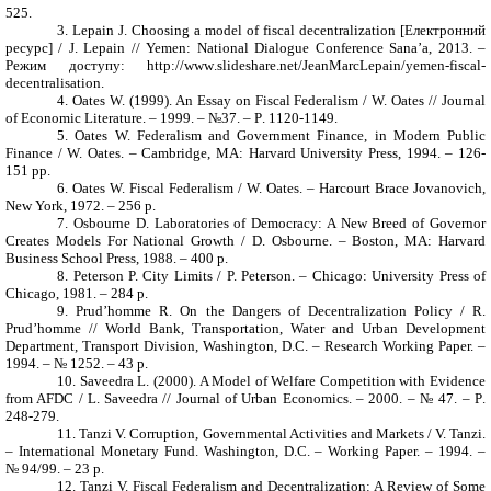
525.
3.
Lepain
J. Choosing a model of fiscal decentralization [
Електронний
ресурс
] / J.
Lepain
// Yemen
: National Dialogue Conference Sana’a, 2013.
–
Режим доступу:
http
://
www
.
slideshare
.
net
/
JeanMarcLepain
/
yemen
-
fiscal
-
decentralisation
.
4.
Oates W. (1999). An Essay on Fiscal Federalism / W. Oates // Journal
of Economic Literature. – 1999. – №37. –
Р
. 1120-1149.
5.
Oates W. Federalism and Government Finance, in Modern Public
Finance / W. Oates. –
Cambridge, MA: Harvard University Press, 1994. – 126-
151
рр
.
6.
Oates W. Fiscal Federalism / W. Oates. – Harcourt Brace
Jovanovich
,
New York
, 1972. –
256 р.
7.
Osbourne D. Laboratories of Democracy: A New Breed of Governor
Creates Models For National Growth / D. Osbourne. –
Boston, MA: Harvard
Business School Press, 1988. –
400 р.
8.
Peterson P. City Limits / P. Peterson. –
Chicago: University Press of
Chicago, 1981. –
284 р.
9.
Prud’homme R. On the Dangers of Decentralization Policy / R.
Prud’homme // World Bank, Transportation, Water and Urban Development
Department, Transport Division,
Washington, D.C. – Research Working Paper. –
1994. – № 1252. –
43 р.
10.
Saveedra L. (2000). A Model of Welfare Competition with Evidence
from AFDC / L. Saveedra // Journal of Urban Economics. – 2000. – № 47. –
Р
.
248-279.
11.
Tanzi V. Corruption, Governmental Activities and Markets / V. Tanzi.
– International Monetary Fund.
Washington, D.C. – Working Paper. – 1994. –
№ 94/99. –
23 р.
12.
Tanzi V. Fiscal Federalism and Decentralization: A Review of Some