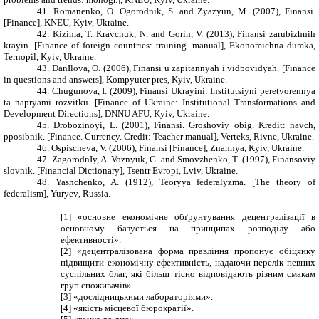
41.
Romanenko, O. Ogorodnik, S.
and
Zyazyun, M. (2007), Finansi.
[
Finance
], KNEU, Kyiv, Ukraine.
42.
Kizima, T. Kravchuk, N.
and
Gorin, V. (2013), Finansi zarubizhnih
krayin. [
Finance of foreign countries: training. manual
], Ekonomichna dumka,
Ternopil, Kyiv, Ukraine.
43.
DanIlova, O. (2006), Finansi u zapitannyah i vidpovidyah. [
Finance
in questions and answers
], Kompyuter pres, Kyiv, Ukraine.
44.
Chugunova, I. (2009), Finansi Ukrayini: Institutsiyni peretvorennya
ta napryami rozvitku. [
Finance of Ukraine: Institutional Transformations and
Development Directions
], DNNU AFU, Kyiv, Ukraine.
45.
Drobozinoyi, L. (2001), Finansi. Groshoviy obig. Kredit: navch,
pposibnik. [
Finance. Currency. Credit: Teacher manual
], Verteks, Rivne, Ukraine.
46.
Ospischeva, V. (2006), Finansi [
Finance
], Znannya, Kyiv, Ukraine.
47.
ZagorodnIy, A. Voznyuk, G.
and
Smovzhenko, T. (1997), Finansoviy
slovnik. [
Financial Dictionary
], Tsentr Evropi, Lviv, Ukraine.
48.
Yashchenko, A. (1912), Teoryya federalyzma. [
The theory of
federalism
],
Yuryev
, Russia
.
[1]
«
основне економічне обґрунтування децентралізації в
основному базується на принципах розподілу або
ефективності».
[2]
«
децентралізована форма правління пропонує обіцянку
підвищити економічну ефективність, надаючи перелік певних
суспільних благ, які більш тісно відповідають різним смакам
груп споживачів».
[3]
«
дослідницькими лабораторіями».
[4]
«
якість місцевої бюрократії».