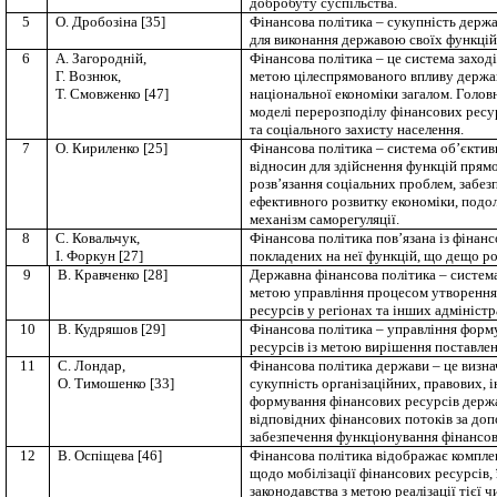
добробуту суспільства.
5
О. Дробозіна
[35]
Фінансова політика – сукупність держ
для виконання державою своїх функцій
6
А. Загородній,
Фінансова політика – це система заході
Г. Вознюк,
метою цілеспрямованого впливу держав
Т. Смовженко
[
47
]
національної економіки загалом. Голо
моделі перерозподілу фінансових ресу
та соціального захисту населення.
7
О. Кириленко
[25]
Фінансова політика – система об’єкти
відносин для здійснення функцій прям
розв’язання соціальних проблем, забез
ефективного розвитку економіки, подол
механізм саморегуляції.
8
С. Ковальчук,
Фінансова політика пов’язана із фіна
І. Форкун
[27]
покладених на неї функцій, що дещо ро
9
В. Кравченко
[28]
Державна фінансова політика – систем
метою управління процесом утворення,
ресурсів у регіонах та інших адмініст
10
В. Кудряшов
[29]
Фінансова політика – управління форм
ресурсів із метою вирішення поставлен
11
С. Лондар,
Фінансова політика держави – це визна
О. Тимошенко
[33]
сукупність організаційних, правових, 
формування фінансових ресурсів держав
відповідних фінансових потоків за до
забезпечення функціонування фінансов
12
В. Оспіщева
[46]
Фінансова політика відображає компле
щодо мобілізації фінансових ресурсів,
законодавства з метою реалізації тієї