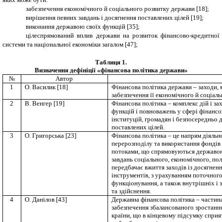
забезпечення економічного й соціального розвитку держави
[
18
];
вирішення певних завдань і досягнення поставлених цілей
[
19
]
;
виконання державою своїх функцій
[
35
]
;
цілеспрямований вплив держави на розвиток фінансово-кредитної
системи та національної економіки загалом
[47]
;
Таблиця 1
.
Визначення дефініції «фінансова політика держави»
№
Автор
1
О. Василик
[18]
Фінансова політика держави – заходи, 
забезпечення її економічного й соціаль
2
В. Венгер
[19]
Фінансова політика – комплекс дій і з
функцій і повноважень у сфері фінансо
інституцій, громадян і безпосередньо 
поставлених цілей.
3
О. Григорська
[23]
Фінансова політика – це напрям діяльн
перерозподілу та використання фондів 
потоками, що спрямовуються державою 
завдань соціального, економічного, пол
передбачає вжиття заходів із досягненн
інструментів, з урахуванням поточного
функціонування, а також внутрішніх і 
та здійснення.
4
О. Данілов
[43]
Державна фінансова політика – частин
забезпечення збалансованого зростання
країни, що в кінцевому підсумку спри