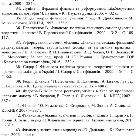
книга, 2009. – 384 с.
34.
Луніна І. Державні фінанси та реформування міжбюджетних
відносин: монографія / І. Луніна. – К.: Наукова думка, 2006. – 432 с.
35.
Общая теория финансов: учебник / ред. Л. Дробозина.
–
М.:
Банки и биржи, ЮНИТИ, 1995. – 256 с.
36.
Перевознюк В. Фінансова політика місцевого самоврядування:
теоретичний аспект / В. Перевознюк // Світ фінансів. – 2009. – № 2. – С. 109-
117.
37.
Реформування системи місцевих фінансів на засадах фіскальної
децентралізації: теорія, європейський досвід та вітчизняна практика :
монографія / Н. Ю. Рекова, В. П. Вишневський, В. Д. Чекіна, О. В. Вієцька, К.
Є. Мойсеєнко; За заг. ред. проф. Н. Ю. Рекової. – Краматорськ: ТОВ
«Краматорська типографія», 2016. – 252 с.
38.
Сидор І. Фінансова політика держави: теоретичні аспекти та
практична реалізація в Україні / І. Сидор // Світ фінансів. – 2009. – № 4. – С.
44-53.
39.
Теорія фінансів / П. Леоненко, П. Юхименко, А. Ільєнко / за ред.
О. Василика. – К.: Центр навчальної літератури, 2005. – 480 с.
40.
Федосов В. Фінансова реструктуризація в Україні: проблеми і
напрями: моногр. / В. Федосов, В. Опарін, С. Льовочкін. – К.: КНЕУ, 2002. –
387 с.
41.
Фінанси / О. Романенко, С. Огородник, М. Зязюн, А. Славкова. –
К.: КНЕУ, 2007. – 387 с.
42.
Фінанси зарубіжних країн: навч. посібн. / [Кізима Т., Кравчук Н.,
Горин В. та ін.]; за ред. О. Кириленко. – Тернопіль: Економічна думка, 2013.
– 287 с.
43.
Фінанси у запитаннях і відповідях / О. Данілова. – К.: Комп’ютер
прес, 2006. – 444 с.