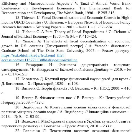
Efficiency and Macroeconomic Aspects / V. Tanzi // Annual World Bank
Conference on Development Economics. The International Bank for
Reconstruction and Development, The World Bank
, 1996. –
Р. 295-315.
13.
Thiessen U. Fiscal Decentralization and Economic Growth in High-
Income OECD Countries / U. Thiessen. – European Network of Economic Policy
Research Institutes. – Working Papers. – 2001. – № 001. –
Р. 237–274.
14.
Tiebout C. A Pure Theory of Local Expenditures / C. Tiebout //
Journal of Political Economy. – 1956. – № 64. –
Р
. 416-424.
15.
Yamoah A. The effects of fiscal decentralization on economic
growth in U.S. counties
[
Електронний ресурс
] / A. Yamoah: dissertation,
Graduate School of The Ohio State University, 2007. –
Режим доступу:
https://etd.ohiolink.edu/!etd.send_file?
accession=osu1167711308&disposition=inline
16.
Бикардова Н. Фінансова децентралізація місцевого
самоврядування / Н. Бикардова /// Економічний вісник Донбасу. – 2010. – №
2. – С. 145-151.
17.
Боголепов Д.
Краткий курс финансовой науки: учеб. для вузов /
Д.
Боголепов. – Х.: Пролетарий, 1929. – с. 198.
18.
Василик О. Теорія фінансів / О. Василик. – К.: НІОС, 2000. – 416
с.
19.
Венгер В. Фінанси: навч. пос. / В. Венгер.
–
К.: Центр учбової
літератури, 2009.
–
432 с.
20.
Видіборець А. Критеріальні основи ефективності фінансової
політики місцевих органів влади / А. Видіборець // Інноваційна економіка. –
2013. – № 9. – С. 93-99.
21.
Волохова І. Міжбюджетні відносини в України: сучасний стан та
перспективи розвитку / І. Волохова. – Одеса: Атлант, 2010. – 233 с.
22.
Гордієнко Л. Перспективи розвитку державної фінансової