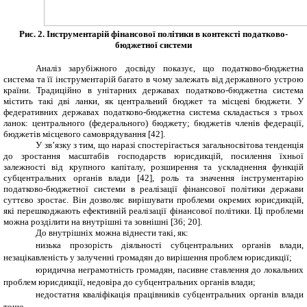
Рис. 2. Інструментарій фінансової політики в контексті податково-
бюджетної системи
Аналіз зарубіжного досвіду показує, що податково-бюджетна
система та її інструментарій багато в чому залежать від державного устрою
країни. Традиційно в унітарних державах податково-бюджетна система
містить такі дві ланки, як центральний бюджет та місцеві бюджети
.
У
федеративних державах податково-бюджетна система складається з трьох
ланок: центрального (федерального) бюджету; бюджетів членів федерації,
бюджетів місцевого самоврядування
[42].
У зв’язку з тим, що наразі спостерігається загальносвітова тенденція
до зростання масштабів господарств юрисдикцій, посилення їхньої
залежності від крупного капіталу, розширення та ускладнення функцій
субцентральних органів влади [
42
], роль та значення інструментарію
податково-бюджетної системи в реалізації фінансової політики держави
суттєво зростає. Він дозволяє вирішувати проблеми окремих юрисдикцій,
які перешкоджають ефективній реалізації фінансової політики. Ці проблеми
можна розділити на внутрішні та зовнішні [
36
; 20].
До внутрішніх можна віднести такі, як:
низька прозорість діяльності субцентральних органів влади,
незацікавленість у залученні громадян до вирішення проблем юрисдикції;
юридична неграмотність громадян, пасивне ставлення до локальних
проблем юрисдикції, недовіра до субцентральних органів влади;
недостатня кваліфікація працівників субцентральних органів влади
тощо.