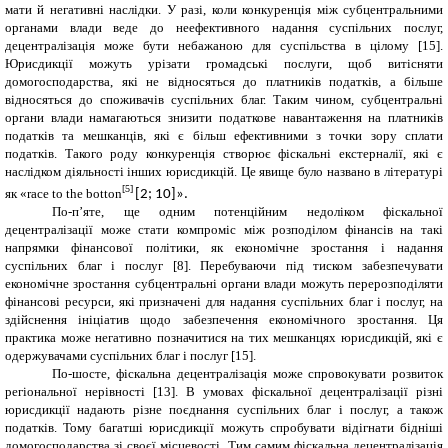
мати й негативні наслідки. У разі, коли конкуренція між субцентральними
органами влади веде до неефективного надання суспільних послуг,
децентралізація може бути небажаною для суспільства в цілому
[15]
.
Юрисдикції можуть урізати громадські послуги, щоб витісняти
домогосподарства, які не відносяться до платників податків, а більше
відносяться до споживачів суспільних благ. Таким чином, субцентральні
органи влади намагаються знизити податкове навантаження на платників
податків та мешканців, які є більш ефективними з точки зору сплати
податків. Такого роду конкуренція створює фіскальні екстерналії, які є
наслідком діяльності інших юрисдикцій. Це явище було названо в літературі
[5]
як «race to the botton
[2; 10]».
По-п’яте, ще одним потенційним недоліком фіскальної
децентралізації може стати компроміс між розподілом фінансів на такі
напрямки фінансової політики, як економічне зростання і надання
суспільних благ і послуг [8]. Перебуваючи під тиском забезпечувати
економічне зростання субцентральні органи влади можуть перерозподіляти
фінансові ресурси, які призначені для надання суспільних благ і послуг, на
здійснення ініціатив щодо забезпечення економічного зростання. Ця
практика може негативно позначитися на тих мешканцях юрисдикцій, які є
одержувачами суспільних благ і послуг
[15]
.
По-шосте, фіскальна децентралізація може спровокувати розвиток
регіональної нерівності [13]. В умовах фіскальної децентралізації різні
юрисдикції надають різне поєднання суспільних благ і послуг, а також
податків. Тому багатші юрисдикції можуть спробувати відігнати бідніші
домогосподарства зі своєї місцевості. Тим самим фіскальна децентралізація