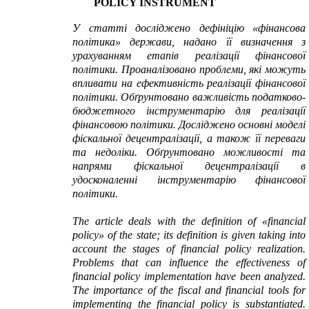
POLICY INSTRUMENT
У статті досліджено дефініцію «фінансова
політика» держави, надано її визначення з
урахуванням етапів реалізації фінансової
політики. Проаналізовано проблеми, які можуть
впливати на ефективність реалізації фінансової
політики. Обґрунтовано важливість податково-
бюджетного інструментарію для реалізації
фінансовою політики. Досліджено основні моделі
фіскальної децентралізації, а також її переваги
та недоліки. Обґрунтовано можливості та
напрями фіскальної децентралізації в
удосконаленні інструментарію фінансової
політики.
The article deals with the definition of «financial
policy» of the state; its definition is given taking into
account the stages of financial policy realization.
Problems that can influence the effectiveness of
financial policy implementation have been analyzed.
The importance of the fiscal and financial tools for
implementing the financial policy is substantiated.