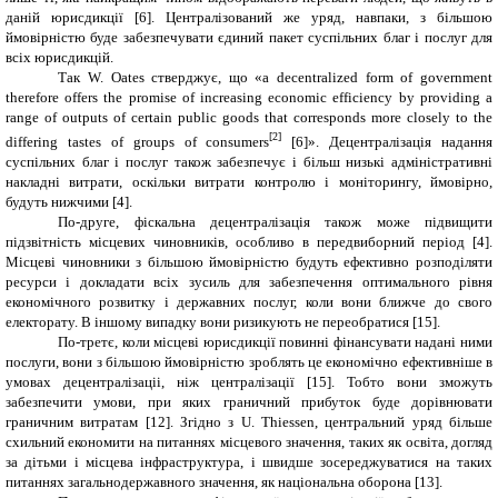
даній юрисдикції [6]. Централізований же уряд, навпаки, з більшою
ймовірністю буде забезпечувати єдиний пакет суспільних благ і послуг для
всіх юрисдикцій.
Так W.
Oates
стверджує, що «
a decentralized form of government
therefore offers the promise of increasing economic efficiency by providing a
range of outputs of certain public goods that corresponds more closely to the
[2]
differing tastes of groups of consumers
[6]». Децентралізація надання
суспільних благ і послуг також забезпечує і більш низькі адміністративні
накладні витрати, оскільки витрати контролю і моніторингу, ймовірно,
будуть нижчими [4].
По-друге, фіскальна децентралізація також може підвищити
підзвітність місцевих чиновників, особливо в передвиборний період [4].
Місцеві чиновники з більшою ймовірністю будуть ефективно розподіляти
ресурси і докладати всіх зусиль для забезпечення оптимального рівня
економічного розвитку і державних послуг, коли вони ближче до свого
електорату. В іншому випадку вони ризикують не переобратися [
15
].
По-третє, коли місцеві юрисдикції повинні фінансувати надані ними
послуги, вони з більшою ймовірністю зроблять це економічно ефективніше в
умовах децентралізаціі, ніж централізації [
15
]. Тобто вони зможуть
забезпечити умови, при яких граничний прибуток буде дорівнювати
граничним витратам
[12].
Згідно з U.
Thiessen
, центральний уряд більше
схильний економити на питаннях місцевого значення, таких як освіта, догляд
за дітьми і місцева інфраструктура, і швидше зосереджуватися на таких
питаннях загальнодержавного значення, як національна оборона [
13
].