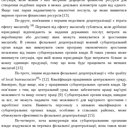
створення подібних парків в межах декількох кілометрів один від одного.
Якщо такі парки надаватимуть аналогічні послуги, це може виявитися
марною тратою фінансових ресурсів
[15]
.
По-друге, пов'язаним з першим недоліком децентралізації є втрата
[4]
ефекту масштабу
. Переваги від ефекту масштабу губляться, коли дрібніші
юрисдикції відповідають за надання державних послуг, витрати на
виробництво або доставку яких можуть знижуватися зі зростанням
масштабу. В умовах фіскальної децентралізації кожний субцентральний
орган влади має виконувати свою програму економічного зростання
незалежно від інших субцентральних органів влади. В таких умовах може
виникнути ситуація, при якій кожна юрисдикція буде витрачати більше за
кожну одиницю продукції, тому що вона буде працювати на менших
масштаб
[15]
.
По-третє, іншим недоліком фіскальної децентралізації є «
the
quality
[4]
of local bureaucracies
» [12]. Кваліфікація працівників центрального уряду,
ймовірно, буде вище, ніж у працівників субцентральних органів влади. Це
пов’язане з тим, що центральний уряд може забезпечити кращі кар'єрні
можливості та вищу оплату праці [9]. Субцентральні органи влади, швидше
за все, не можуть надавати такі можливості для кар'єрного зростання і
заробітної плати. Наявність персоналу з низькою кваліфікацією в
субцентральних органах влади, особливо в сільських районах, може
обмежувати ефективність фіскальної децентралізації
[15]
.
По-четверте, хоча конкуренція між субцентральними органами
влади згадувалася як перевага фіскальної децентралізації, вона також може