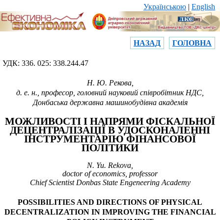
Українською
|
English
НАЗАД
ГОЛОВНА
УДК: 33
6
.
025: 338.244.47
Н.
Ю.
Р
екова
,
д.
е. н., професор, головний
науковий співробітник
НДС,
Донбаська державна машинобудівна академія
МОЖЛИВОСТІ І НАПРЯМИ ФІСКАЛЬНОЇ
ДЕЦЕНТРАЛІЗАЦІЇ В УДОСКОНАЛЕННІ
ІНСТРУМЕНТАРІЮ ФІНАНСОВОЇ
ПОЛІТИКИ
N.
Yu. Rekova
,
doctor of economics, professor
Chief Scientist
Donbas State Engeneering Academy
POSSIBILITIES AND DIRECTIONS OF PHYSICAL
DECENTRALIZATION IN IMPROVING THE FINANCIAL