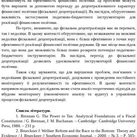
впливатимуть на ефективність фінансової політики. Ці проблеми можуть
бути вирішені за допомогою переходу до децентралізованого характеру
фінансової політики (фіскальної децентралізації). Як наслідок, обґрунтовано
важливість застосування податково-бюджетного інструментарію для
реалізації фінансовою політики.
По-третє, визначено, що фіскальна децентралізація має як переваги,
так і недоліки. В цьому контексті обґрунтовано, що незважаючи на можливі
недоліки фіскальної децентралізації, вона є більш ефективною з точки зору
ефективності реалізації фінансової політики держави. Це має місце внаслідок
того, що вона дає можливість більш повно розкрити потенціал податково-
бюджетного інструментарію. Як наслідок, перехід до фіскальної
децентралізації дозволить удосконалити інструментарій фінансової
політики.
Також слід зауважити, що для вирішення проблем, пов’язаних з
недоліками фіскальної децентралізації, доцільним є проведення постійного
моніторингу її результативності та ефективності. В цьому контексті
напрямом подальших досліджень може стати аналіз теоретичних підходів до
вбудови моніторингу (економічного аналізу та аудиту) в управління
процесом фіскальної децентралізації.
Список літератури.
1.
Brennan G. The Power to Tax: Analytical Foundations of a Fiscal
Constitution / G. Brennan, J. M. Buchanan. – Cambridge: Cambridge University
Press, 1980. –
231 р.
2.
Brueckner J. Welfare Reform and the Race to the Bottom: Theory and
Evidence / J. Brueckner // Southern Economic Journal. – 2000. – № 3. –
Р
. 505-