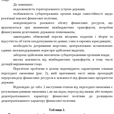
До зовнішніх:
недосконалість територіального устрою держави;
позбавленість субцентральних органів влади самостійності щодо
реалізації власної фінансової політики;
невідповідність реального обсягу фінансових ресурсів, що
враховуються при визначенні міжбюджетних трансфертів, потребам
фінансування делегованих державою повноважень;
законодавчо обмежений перелік місцевих податків і зборів та
відсутність об’єктів оподаткування по деяких з них в окремих юрисдикціях;
необхідність дотримання жорстких, централізовано встановлених
єдиних загальнодержавних норм при здійсненні видатків;
заборона здійснення запозичень субцентральними органами влади;
висока залежність від міжбюджетних трансфертів, в тому числі
дотацій вирівнювання тощо.
Перелічені проблеми в цілому відповідають характерним ознакам
перехідної економіки (рис. 2), якій притаманні часті зміни пропорцій
перерозподілу фінансових ресурсів в залежності від фінансових пріоритетів
держави.
Відповідно до табл. 2 наступним етапом від перехідної економіки є
регульована ринкова економіка і, як наслідок, перехід від низько або помірно
децентралізованого характеру фінансової політики до розширено
децентралізованого характеру фінансової політики.
Таблиця 2
.