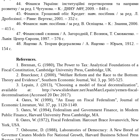
44.
Фінанси України: інституційні перетворення та напрями
розвитку / за ред. І. Чугунова. – К.: ДННУ АФУ, 2009. – 848 с.
45.
Фінанси. Грошовий обіг. Кредит: навч. посібник / за ред. Л.
Дробозіної. – Рівне: Вертекс, 2001. – 352 с.
46.
Фінанси: навч. посібник / за ред. В. Оспіщева. – К.: Знання, 2006.
– 415 с.
47.
Фінансовий словник / А. Загородній, Г. Вознюк, Т. Смовженко. –
Львів: Центр Європи, 1997. – 576 с.
48.
Ященко А. Теория федерализма / А. Ященко – Юрьев, 1912. –
154 с.
References
.
1.
Brennan, G. (1980), The Power to Tax: Analytical Foundations of a
Fiscal Constitution, Cambridge University Press, Cambridge, UK.
2.
Brueckner, J. (2000), “Welfare Reform and the Race to the Bottom:
Theory and Evidence”, Southern Economic Journal, Vol. 3, pp. 505-525.
3.
Lepain, J. (2013), “Choosing a model of fiscal decentralization”,
available at
: http://www.slideshare.net/JeanMarcLepain/yemen-fiscal-
decentralisation (Accessed 20 Dec 2017).
4.
Oates, W. (1999), “An Essay on Fiscal Federalism”, Journal of
Economic Literature, Vol. 37, pp. 1120-1149.
5.
Oates, W. (1994), Federalism and Government Finance, in Modern
Public Finance, Harvard University Press Cambridge, MA.
6.
Oates, W. (1972), Fiscal Federalism. Harcourt Brace Jovanovich, New
York, USA.
7.
Osbourne, D. (1988), Laboratories of Democracy: A New Breed of
Governor Creates Models For National Growth, Harvard Business School Press
Boston, USA.