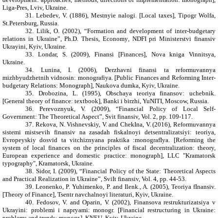
Liga-Pres, Lviv, Ukraine.
31.
Lebedev, V. (1886), Mestnyie nalogi. [
Local taxes
], Tipogr Wolfa,
St.Petersburg,
Russia
.
32.
Lilik, O. (2002), “
Formation and development of inter-budgetary
relations in Ukraine”,
Ph.D. Thesis, E
conomy
, NDFI pri Ministerstvi finansiv
Ukrayini, Kyiv, Ukraine.
33.
Londar, S. (2009), Finansi [
Finances
], Nova kniga Vinnitsya,
Ukraine.
34.
Lunina, I. (2006), Derzhavni finansi ta reformuvannya
mizhbyudzhetnih vidnosin: monografiya. [
Public Finances and Reforming Inter-
budgetary Relations: Monograph
], Naukova dumka, Kyiv, Ukraine.
35.
Drobozina, L. (1995), Obschaya teoriya finansov: uchebnik.
[
General theory of finance: textbook
], Banki i birzhi, YuNITI,
Moscow, Russia
.
36.
Perevoznyuk, V. (2009), “
Financial Policy of Local Self-
Government: The Theoretical Aspect
”, Svit finansiv, Vol. 2, pp. 109-117.
37.
Rekova, N. Vishnevskiy, V. and ChekIna, V. (2016), Reformuvannya
sistemi mistsevih finansiv na zasadah fiskalnoyi detsentralizatsiyi: teoriya,
Evropeyskiy dosvid ta vitchiznyana praktika :
monografIya. [
Reforming the
system of local finances on the principles of fiscal decentralization: theory,
European experience and domestic practice: monograph
],
LLC "Kramatorsk
typography", Kramatorsk,
Ukraine.
38.
Sidor, I. (2009), “
Financial Policy of the State: Theoretical Aspects
and Practical Realization in Ukraine
”, SviIt finansiv, Vol. 4, pp. 44-53.
39.
Leonenko, P. Yuhimenko, P. and Ilenk., A. (2005), Teoriya fInansiv.
[
Theory of Finance
]
, Tsentr navchalnoyi literaturi, Kyiv, Ukraine.
40.
Fedosov, V.
and
Oparin, V. (2002), Finansova restrukturizatsiya v
Ukrayini: problemi i napryami: monogr. [
Financial restructuring in Ukraine:
problems and trends: monogr.
], KNEU, Kyiv, Ukraine.