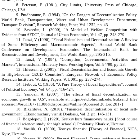
8.
Peterson, P. (1981), City Limits, University Press of Chicago,
Chicago, USA.
9.
Prudhomme, R. (1994), “On the Dangers of Decentralization Policy.
World Bank, Transportation, Water and Urban Development Department,
Transport Division”, Research Working Paper, Vol. 1252, pp. 43.
10.
Saveedra, L. (2000), “A Model of Welfare Competition with
Evidence from AFDC”, Journal of Urban Economics, Vol. 47, pp. 248-279.
11.
Tanzi, V. (1996), “Fiscal Federalism and Decentralization: A Review
of Some Efficiency and Macroeconomic Aspects”, Annual World Bank
Conference on Development Economics. The International Bank for
Reconstruction and Development, The World Bank, pp. 295-315.
12.
Tanzi, V. (1994), “Corruption, Governmental Activities and
Markets”, International Monetary Fund Working Paper, Vol. 94/99, pp. 23.
13.
Thiessen, U. (2001), “Fiscal Decentralization and Economic Growth
in High-Income OECD Countries”, European Network of Economic Policy
Research Institutes. Working Papers, Vol. 001, pp. 237–274.
14.
Tiebout, C. (1956), “A Pure Theory of Local Expenditures”, Journal
of Political Economy, Vol. 64, pp. 416-424.
15.
Yamoah, A. (2007), “The effects of fiscal decentralization on
economic growth in U.S”,
available at
: https://etd.ohiolink.edu/!etd.send_file?
accession=osu1167711308&disposition=inline (Accessed 20 Dec 2017)
16.
Bikardova, N. (2010), “
Financial decentralization of local self-
government
”, Ekonomichniy visnik Donbasu, Vol. 2, pp. 145-151.
17.
Bogolepov, D. (1929), Kratkiy kurs finansovoy nauki. [
Short course
of financial science: study. for high schools
], Proletariy,
Kharkiv, Ukraine
.
18.
Vasilik, O. (2000), Teoriya fInansiv. [
Theory of Finance
], NIOS,
Kyiv, Ukraine.
19.
Venger, V. (2009), Finansi [
Finance
], Tsentr uchbovoyi literaturi,