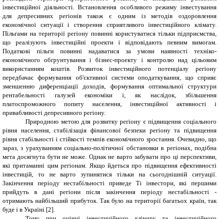
інвестиційної діяльності. Встановлення особливого режиму інвестування
для депресивних регіонів також є одним із методів оздоровлення
економічної ситуації і створення сприятливого інвестиційного клімату.
Пільгами на території регіону повинні користуватися тільки підприємства,
що реалізують інвестиційні проекти і відповідають певним вимогам.
Податкові пільги повинні надаватися за умови наявності техніко-
економічного обґрунтування і бізнес-проекту і контролю над цільовим
використанням коштів. Розвиток інвестиційного потенціалу регіону
передбачає формування об'єктивної системи оподаткування, що сприяє
зменшенню диференціації доходів, формування оптимальної структури
рентабельності галузей економіки і, як наслідок, збільшення
платоспроможного попиту населення, інвестиційної активності і
привабливості депресивного регіону.
Природною метою для розвитку регіону є підвищення соціального
рівня населення, стабілізація фінансової безпеки регіону та підвищення
рівня стабільності і стійкості темпів економічного зростання. Очевидно, що
зараз, з урахуванням соціально-політичної обстановки в регіонах, подібна
мета досягнута бути не може. Однак не варто забувати про ці перспективи,
які притаманні цим регіонам. Якщо йдеться про підвищення ефективності
інвестицій, то не варто зупинятися тільки на сьогоднішній ситуації.
Закінчення періоду нестабільності приведе Ті інвестори, які першими
прийдуть в дані регіони після закінчення періоду нестабільності -
отримають найбільший прибуток. Так було на території багатьох країн, так
буде і в Україні [2].
Тому при оцінці інвестиційного клімату та інвестиційного