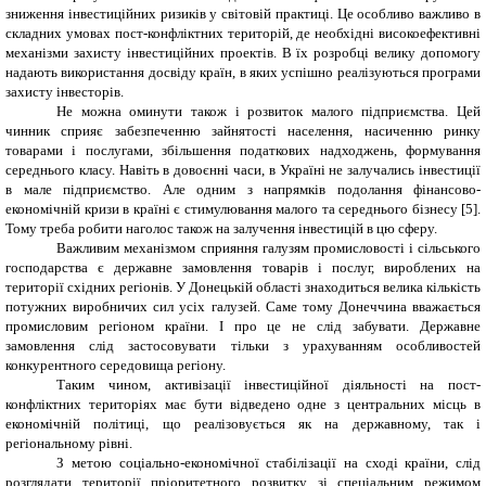
зниження інвестиційних ризиків у світовій практиці. Це особливо важливо в
складних умовах пост
-
конфліктних територій, де необхідні високоефективні
механізми захисту інвестиційних проектів. В їх розробці велику допомогу
надають використання досвіду країн, в яких успішно реалізуються програми
захисту інвесторів.
Не можна оминути також і розвиток малого підприємства. Цей
чинник сприяє забезпеченню зайнятості населення, насиченню ринку
товарами і послугами, збільшення податкових надходжень, формування
середнього класу. Навіть в довоєнні часи, в Україні не залучались інвестиції
в мале підприємство. Але одним з напрямків подолання фінансово-
економічній кризи в країні є стимулювання малого та середнього бізнесу
[5]
.
Тому треба робити наголос також на залучення інвестицій в цю сферу.
Важливим механізмом сприяння галузям промисловості і сільського
господарства є державне замовлення товарів і послуг, вироблених на
території східних регіонів. У Донецькій області знаходиться велика кількість
потужних виробничих сил усіх галузей. Саме тому Донеччина вважається
промисловим регіоном країни. І про це не слід забувати. Державне
замовлення слід застосовувати тільки з урахуванням особливостей
конкурентного середовища регіону.
Таким чином, активізації інвестиційної діяльності на пост-
конфліктних територіях має бути відведено одне з центральних місць в
економічній політиці, що реалізовується як на державному, так і
регіональному рівні.
З метою соціально-економічної стабілізації на сході країни, слід
розглядати території пріоритетного розвитку зі спеціальним режимом