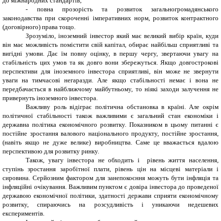
до міжнародних стандартів;
- повна прозорість та розвиток загальногромадянського
законодавства при скороченні імперативних норм, розвиток контрактного
(договірного) права тощо.
Зрозуміло, іноземний інвестор який має великий вибір країн, куди
він має можливість помістити свій капітал, обирає найбільш сприятливі та
вигідні умови. Дає їм повну оцінку, в першу чергу, звертаючи увагу на
стабільність цих умов та як довго вони збережуться. Якщо довгострокові
перспективи для іноземного інвестора сприятливі, він може не звернути
уваги на тимчасові негаразди. Але якщо стабільності немає і вона не
передбачається в найближчому майбутньому, то ніякі заходи залучення не
привернуть іноземного інвестора.
Важливу роль відіграє політична обстановка в країні. Але окрім
політичної стабільності також важливими є загальний стан економіки і
державна політика економічного розвитку. Показником в цьому питанні є
постійне зростання валового національного продукту, постійне зростання,
(навіть якщо не дуже велике) виробництва. Саме це вважається вдалою
перспективою для розвитку ринку.
Також, увагу інвестора не обходить і рівень життя населення,
ступінь зростання заробітної плати, рівень цін на місцеві матеріали і
сировина. Серйозним фактором для занепокоєння можуть бути інфляція та
інфляційні очікування. Важливим пунктом є довіра інвестора до проведеної
державою економічної політики, здатності держави сприяти економічному
розвитку, спираючись на розсудливість і уникаючи недешевих
експериментів.