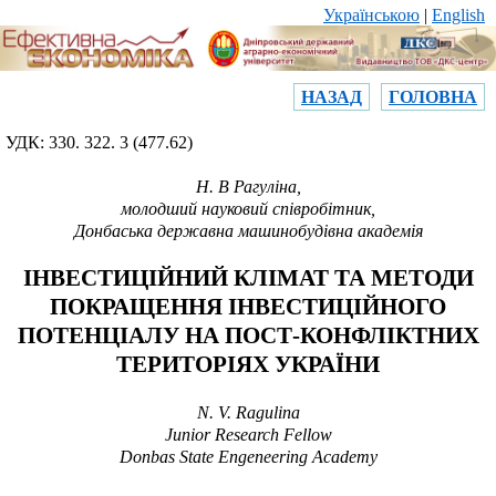
Українською
|
English
НАЗАД
ГОЛОВНА
УДК:
330. 322. 3 (477.62)
Н.
В Рагуліна
,
молодший науковий співробітник,
Донбаська державна машинобудівна академія
ІНВЕСТИЦІЙНИЙ КЛІМАТ ТА
МЕТОДИ
ПОКРАЩЕННЯ
ІНВЕСТИЦІЙНОГО
ПОТЕНЦІАЛУ
НА ПОСТ-
КОНФЛІКТНИХ
ТЕРИТОРІЯХ УКРАЇНИ
N.
V. Ragulina
Junior Research Fellow
Donbas State Engeneering Academy