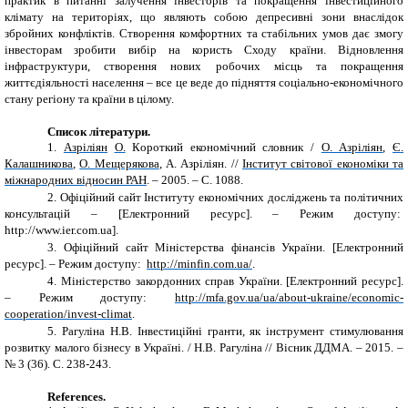
практик в питанні залучення інвесторів та покращення інвестиційного
клімату на територіях, що являють собою депресивні зони внаслідок
збройних конфліктів. Створення комфортних та стабільних умов дає змогу
інвесторам зробити вибір на користь Сходу країни. Відновлення
інфраструктури, створення нових робочих місць та покращення
життєдіяльності населення – все це веде до підняття соціально-економічного
стану регіону та країни в цілому.
Список літератури.
1.
Азріліян
О.
К
o
р
o
ткий економічний словник /
О. Азріліян
,
Є.
Калашникова
,
О. Мещерякова
, А. Азріліян. //
Інститут світової економіки та
міжнародних відносин РАН
. – 2005. – С. 1088.
2.
Офіційний сайт Інституту економічних досліджень та політичних
консультацій – [Електронний ресурс]. – Режим доступу:
http://www.ier.com.ua].
3.
Офіційний сайт Міністерства фінансів України. [Електронний
ресурс]. – Режим доступу:
http://minfin.com.ua/
.
4.
Міністерство закордонних справ України. [Електронний ресурс].
– Режим доступу:
http://mfa.gov.ua/ua/about-ukraine/economic-
cooperation/invest-climat
.
5.
Рагуліна Н.В. Інвестиційні гранти, як інструмент стимулювання
розвитку малого бізнесу в Україні. / Н.В. Рагуліна // Вісник ДДМА. – 2015. –
№ 3 (36).
C. 238-243.
References.