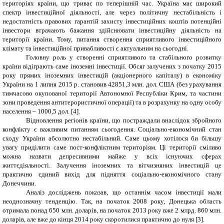
територіях країни, що триває по теперішній час. Україна має широкий
спектр інвестиційної діяльності, але через політичну нестабільність і
недостатність правових гарантій захисту інвестиційних коштів потенційні
інвестори втрачають бажання здійснювати інвестиційну діяльність на
території країни. Тому, питання створення сприятливого інвестиційного
клімату та інвестиційної привабливості є актуальним на сьогодні.
Головну роль у створенні сприятливого та стабільного розвитку
країни відіграють саме іноземні інвестиції. Обсяг залучених з початку 2015
року прямих іноземних інвестицій (акціонерного капіталу) в економіку
України на 1 липня 2015 р. становив 42851,3 млн. дол. США (без урахування
тимчасово окупованої території Автономної Республіки Крим, та частини
зони проведення антитерористичної операції) та в розрахунку на одну особу
населення – 1000,5 дол. [4].
Відновлення регіонів країни, що постраждали внаслідок збройного
конфлікту є важливим питанням сьогодення. Соціально-економічний стан
сходу України абсолютно нестабільний. Саме цьому хотілося би більшу
увагу приділити саме пост
-
конфліктним територіям. Ці території сміливо
можна назвати депресивними майже у всіх існуючих сферах
життєдіяльності. Залучення іноземних та вітчизняних інвестицій це
практично єдиний вихід для підняття соціально-економічного стану
Донеччини.
Аналіз досліджень показав, що останнім часом інвестиції мали
неоднозначну тенденцію. Так, на початок 2008 року, Донецька область
отримала понад 650 млн. доларів, на початок 2013 року вже 2 млрд. 860 млн.
доларів, але вже до кінця 2014 року скоротилися практично до нуля [3].