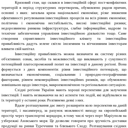
Кризовий стан, що склався в інвестиційній сфері пост-конфліктних
територій в період структурних перетворень, обумовлено рядом причин,
основні з яких: загальна криза національної економіки; різке зниження
ефективності регулювання інвестиційних процесів на всіх рівнях економіки;
політична і економічна нестабільність, високі інвестиційні ризики;
недорозвинена ринкова інфраструктура, слабке інформаційне, кадрове та
технічне забезпечення управління інвестиційною діяльністю тощо. Саме
створення сприятливого інвестиційного клімату та інвестиційна
привабливість дадуть зелене світло іноземним та вітчизняним інвесторам
вливати свій капітал.
Інвестиційну привабливість можна визначити як систему різних
об'єктивних ознак, засобів та можливостей, що викликають у сукупності
потенційний платоспроможний попит на інвестиції в даному регіоні. Вона
формується з двох компонентів: рівня інвестиційного потенціалу, що
визначається економічними, соціальними і природно-географічними
факторами, рівнем некомерційних інвестиційних ризиків, що обумовлено
зовнішньою щодо інвестора, макроекономічною та регіональною ситуацією.
Східні регіони України мають хороші перспективи для залучення
інвестицій. І навіть незважаючи на всі аспекти тих подій, які відбувалися на
їх території у останні роки. Розглянемо деякі з них.
Вдале розташування дає змогу розширити коло перспектив на даній
території, і насамперед, за рахунок можливості виходу на європейський
простір через транспортні коридори, в тому числі через порт Маріуполя на
узбережжі Азовського моря. Це дозволяє говорити про зручність доставки
продукції на ринки Туреччини та близького Сходу. Розташування східних