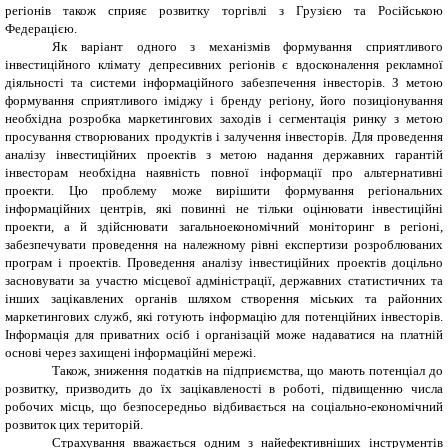
регіонів також сприяє розвитку торгівлі з Грузією та Російською
Федерацією.
Як варіант одного з механізмів формування сприятливого
інвестиційного клімату депресивних регіонів є вдосконалення рекламної
діяльності та системи інформаційного забезпечення інвесторів. З метою
формування сприятливого іміджу і бренду регіону, його позиціонування
необхідна розробка маркетингових заходів і сегментація ринку з метою
просування створюваних продуктів і залучення інвесторів. Для проведення
аналізу інвестиційних проектів з метою надання державних гарантій
інвесторам необхідна наявність повної інформації про альтернативні
проекти. Цю проблему може вирішити формування регіональних
інформаційних центрів, які повинні не тільки оцінювати інвестиційні
проекти, а й здійснювати загальноекономічний моніторинг в регіоні,
забезпечувати проведення на належному рівні експертизи розроблюваних
програм і проектів. Проведення аналізу інвестиційних проектів доцільно
засновувати за участю місцевої адміністрації, державних статистичних та
інших зацікавлених органів шляхом створення міських та районних
маркетингових служб, які готують інформацію для потенційних інвесторів.
Інформація для приватних осіб і організацій може надаватися на платній
основі через захищені інформаційні мережі.
Також, зниження податків на підприємства, що мають потенціал до
розвитку, призводить до їх зацікавленості в роботі, підвищенню числа
робочих місць, що безпосередньо відбивається на соціально-економічний
розвиток цих територій.
Страхування вважається одним з найефективніших інструментів