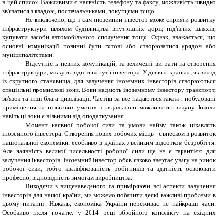
в цей список. Важливими є наявність телефону та факсу, можливість швидко
зв'язатися з владою, постачальниками, покупцями тощо.
Не виключено, що і сам іноземний інвестор може сприяти розвитку
інфраструктури шляхом будівництва внутрішніх доріг, під'їзних шляхів,
купувати засоби автомобільного сполучення тощо. Однак, вважається, що
основні комунікації повинні бути готові або створюватися урядом або
муніципалітетами.
Відсутність певних комунікацій, та величезні витрати на створення
інфраструктури, можуть відштовхнути інвестора. У деяких країнах, як вихід
із скрутного становища, для залучення іноземних інвесторів створюються
спеціальні промислові зони. Вони надають іноземному інвестору транспорт,
зв'язок та інші блага цивілізації. Частіш за все надаються також і побудовані
приміщення на пільгових умовах з подальшою можливістю викупу. Інколи
навіть ці зони є вільними від оподаткування.
Момент наявної робочої сили та умови найму також цікавлять
іноземного інвестора. Створення нових робочих місць - є внеском в розвиток
національної економіки, особливо в країнах з великим відсотком безробіття.
Але наявність великої чисельності робочої сили ще не є гарантією для
залучення інвесторів. Іноземний інвестор обов’язково звертає увагу на ринок
робочої сили, тобто кваліфікованість робітників та здатність освоювати
професію, відповідність вимогам виробництва.
Виходячи з вищенаведеного та приміряючи всі аспекти залучення
інвесторів для нашої країни, ми можемо побачити деякі важливі проблеми в
цьому питанні. Нажаль, економіка України переживає не найкращі часи.
Особливо після початку у 2014 році збройного конфлікту на східних