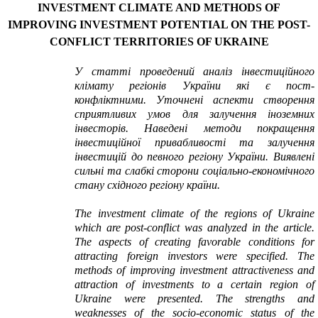
INVESTMENT CLIMATE AND METHODS OF
IMPROVING INVESTMENT POTENTIAL ON THE POST-
CONFLICT TERRITORIES OF UKRAINE
У статті проведений аналіз інвестиційного
клімату регіонів України які є пост
-
конфліктними. Уточнені аспекти створення
сприятливих умов для залучення іноземних
інвесторів. Наведені методи покращення
інвестиційної привабливості та залучення
інвестицій до певного регіону України. Виявлені
сильні та слабкі сторони соціально-економічного
стану східного регіону країни.
The investment climate of the regions of Ukraine
which are post-conflict was analyzed in the article.
The aspects of creating favorable conditions for
attracting foreign investors were specified. The
methods of improving investment attractiveness and
attraction of investments to a certain region of
Ukraine were presented. The strengths and
weaknesses of the socio-economic status of the