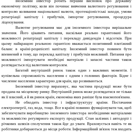
Іноземний інвестор робить перший висновок про державну
економічну політику, коли він починає вивчення валютного регулювання і
контролю коливання національної валюти, протекціоністські заходи, умови
репатріації капіталу і прибутків, імпортне регулювання, процедура
ліцензування.
Валютне регулювання має для іноземного інвестора вирішальне
значення. Його цікавить питання, наскільки реально гарантовані його
можливості репатріації капіталу і перекладу дивідендів і відсотків. При
цьому найкращою реальною гарантією вважається позитивний платіжний
баланс в країні-реципієнті капіталу. Іноземний інвестор повинен бути
впевнений в тому, що переклад капіталу і прибутків можливий. Питання про
можливості імпортувати необхідні матеріали і запасні частини також
розглядається під валютним контролем.
Багатий внутрішній ринок також один з важливих моментів. І
купівельна спроможність населення є одним з головних факторів. Бідне і
численне населення характерно для країн, що розвиваються.
Іноземний інвестор вираховує, яка частина продукції може бути
продана на місцевому ринку. Внутрішній ринок може розглядатися не тільки
як її власний, а й як ринок країн, економіка яких раніше була взаємопов'язана.
Не обходить інвестор і інфраструктуру країни. Постачання
електроенергії, газ, вода, тощо. Все в країні повинно функціонувати так, щоб
забезпечувати виробництво іноземного інвестора необхідними матеріалами
та можливістю регулярного експорту продукції. Стан залізних і автодоріг і
річкових шляхів сполучення також йде до уваги. Враховується навіть те як
робітники добираються до місця роботи. Інформаційний зв'язок теж входить