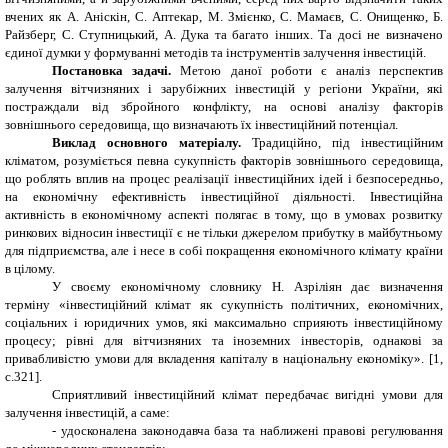
вчених як А. Аніскін, С. Аптекар, М. Змієнко, С. Мамаєв, С. Онищенко, Б.
Райзберг, С. Ступницький, А. Дука та багато інших. Та досі не визначено
єдиної думки у формуванні методів та інструментів залучення інвестицій.
Постановка задачі.
Метою даної роботи є аналіз перспектив
залучення вітчизняних і зарубіжних інвестицій у регіони України, які
постраждали від збройного конфлікту, на основі аналізу факторів
зовнішнього середовища, що визначають їх інвестиційний потенціал.
Виклад основного матеріалу.
Традиційно, під інвестиційним
кліматом, розуміється певна сукупність факторів зовнішнього середовища,
що роблять вплив на процес реалізації інвестиційних ідей і безпосередньо,
на економічну ефективність інвестиційної діяльності. Інвестиційна
активність в економічному аспекті полягає в тому, що в умовах розвитку
ринкових відносин інвестиції є не тільки джерелом прибутку в майбутньому
для підприємства, але і несе в собі покращення економічного клімату країни
в цілому.
У своєму економічному словнику Н. Азріліян дає визначення
терміну «інвестиційний клімат як сукупність політичних, економічних,
соціальних і юридичних умов, які максимально сприяють інвестиційному
процесу; рівні для вітчизняних та іноземних інвесторів, однакові за
привабливістю умови для вкладення капіталу в національну економіку». [1,
с.321].
Сприятливий інвестиційний клімат передбачає вигідні умови для
залучення інвестицій, а саме:
- удосконалена законодавча база та наближені правові регулювання