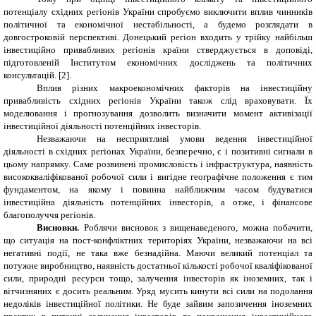
потенціалу східних регіонів України спробуємо виключити вплив чинників
політичної та економічної нестабільності, а будемо розглядати в
довгостроковій перспективі. Донецький регіон входить у трійку найбільш
інвестиційно привабливих регіонів країни стверджується в доповіді,
підготовленій Інститутом економічних досліджень та політичних
консультацій. [2].
Вплив різних макроекономічних факторів на інвестиційну
привабливість східних регіонів України також слід враховувати. Їх
моделювання і прогнозування дозволить визначити момент активізації
інвестиційної діяльності потенційних інвесторів.
Незважаючи на несприятливі умови ведення інвестиційної
діяльності в східних регіонах України, безперечно, є і позитивні сигнали в
цьому напрямку. Саме розвинені промисловість і інфраструктура, наявність
висококваліфікованої робочої сили і вигідне географічне положення є тим
фундаментом, на якому і повинна найближчим часом будуватися
інвестиційна діяльність потенційних інвесторів, а отже, і фінансове
благополуччя регіонів.
Висновки.
Роблячи висновок з вищенаведеного, можна побачити,
що ситуація на пост
-
конфліктних територіях України, незважаючи на всі
негативні події, не така вже безнадійна. Маючи великий потенціал та
потужне виробництво, наявність достатньої кількості робочої кваліфікованої
сили, природні ресурси тощо, залучення інвесторів як іноземних, так і
вітчизняних є досить реальним. Уряд мусить кинути всі сили на подолання
недоліків інвестиційної політики. Не буде зайвим запозичення іноземних