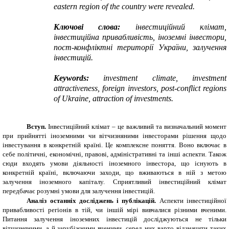
eastern region of the country were revealed.
Ключові слова:
інвестиційний клімат,
інвестиційна привабливість, іноземні інвестори,
пост-конфліктні території України, залучення
інвестицій.
Keywords:
investment climate, investment
attractiveness, foreign investors, post-conflict regions
of Ukraine, attraction of investments.
Вступ.
Інвестиційний клімат – це важливий та визначальний момент
при прийнятті іноземними чи вітчизняними інвесторами рішення щодо
інвестування в конкретній країні. Це комплексне поняття. Воно включає в
себе політичні, економічні, правові, адміністративні та інші аспекти. Також
cюди входять умови діяльності іноземного інвестора, що існують в
конкретній країні, включаючи заходи, що вживаються в ній з метою
залучення іноземного капіталу. Сприятливий інвестиційний клімат
передбачає розумні умови для залучення інвестицій.
Аналіз останніх досліджень і публікацій.
Аспекти інвестиційної
привабливості регіонів в тій, чи іншій мірі вивчалися різними вченими.
Питання залучення іноземних інвестицій досліджуються не тільки
вітчизняними, а й зарубіжними вченими, серед них варто відзначити таких