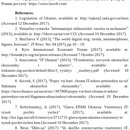
Режим доступу:
https
://
www
.
luxoft
.
com
/
.
References.
1. Legislation of Ukraine, available at:
http://zakon2.rada.gov.ua/laws
(Accessed 12 December 2017).
2. Virtual'na vystavka “Informatsijni tekhnolohii: istoriia ta suchasnist'”
(2015)
, available at:
http://libr.rv.ua/ua/virt/133/
(Accessed 10 December 2017).
3. Shul'tseva V.
(2013)
,
“
The world digital ring: trends, metamorphoses,
figures, forecasts
”,
IT News.
Vol. 04 (207), pp.16 – 19.
4. Kyiv International Economic
Forum
(2017
),
available at:
http://forumkyiv.org/en/press-releases
(Accessed 7 October 2017).
5. Association “IT Ukraine” (2015), “IT-industriia: rozvytok ukrains'koi
ekonomiky i talantiv”,
available at:
itukraine.org.ua/sites/default/files/1_vytalyy _nuzhnyy.pdf
(Accessed 10
December 2017).
6. Savenk, S. (2017), “Popry vsi buri: chomu IT-sektor pretenduie na rol'
flahmana ukrains'koi ekonomiky”,
available at:
https://news.finance.ua/ua/news/-/397906/popry-vsi-buri-chomu-it-sektor-
pretenduye-na-rol-flagmana-ukrayinskoyi-ekonomiky
(Accessed 10 December
2017).
7. Kobylianskyj, A. (2017), “
Glava EPAM Ukrayna: Vnutrennyj IT-
rynok pochty yschez
” (2017),
available at:
http://biz.liga.net/all/it/intervyu/3712731-glava-epam-ukraina-vnutrenniy-it-
rynok-pochti-ischez.htm
(Accessed 10 December 2017).
8. News “Delo.ua” (2017) “Vo skol'ko otsenyvaetsia vnutrennyj IT-