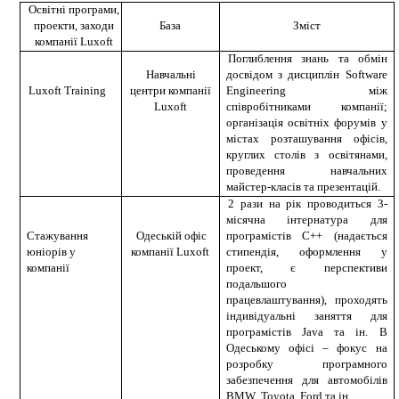
Освітні програми,
проекти
,
заходи
База
Зміст
компанії
Luxoft
Поглиблення знань та обмін
Навчальні
досвідом з дисциплін Software
Luxoft Training
центри компанії
Engineering між
Luxoft
співробітниками компанії;
організація освітніх форумів у
містах розташування офісів,
круглих столів з освітянами,
проведення навчальних
майстер-класів та презентацій.
2 рази на рік проводиться 3-
місячна інтернатура для
Стажування
Одеській офіс
програмістів С++ (надається
юніорів у
компанії
Luxoft
стипендія, оформлення у
компанії
проект, є перспективи
подальшого
працевлаштування), проходять
індивідуальні заняття для
програмістів
Java
та ін. В
Одеському офісі – фокус на
розробку програмного
забезпечення для автомобілів
BMW
,
Toyota
,
Ford
та ін.