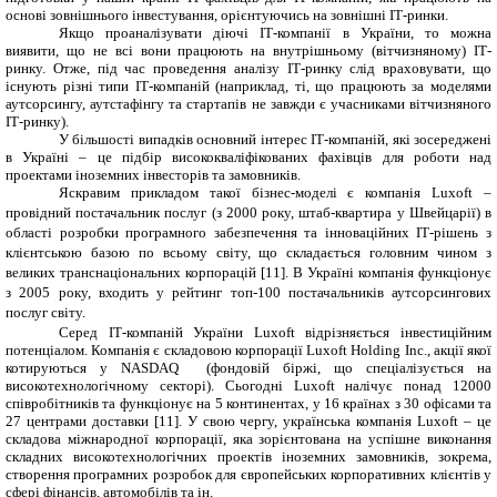
основі зовнішнього інвестування, орієнтуючись на зовнішні ІТ-ринки.
Якщо проаналізувати діючі ІТ-компанії в України, то можна
виявити, що не всі вони працюють на внутрішньому (вітчизняному) ІТ-
ринку. Отже, під час проведення аналізу ІТ-ринку слід враховувати, що
існують різні типи ІТ-компаній (наприклад, ті, що працюють за моделями
аутсорсингу, аутстафінгу та стартапів не завжди є учасниками вітчизняного
ІТ-ринку).
У більшості випадків основний інтерес ІТ-компаній, які зосереджені
в Україні – це підбір висококваліфікованих фахівців для роботи над
проектами іноземних інвесторів та замовників.
Яскравим прикладом такої бізнес-моделі є компанія Luxoft –
провідний постачальник послуг (з 2000 року, штаб-квартира у Швейцарії) в
області розробки програмного забезпечення та інноваційних ІТ-рішень з
клієнтською базою по всьому світу, що складається головним чином з
великих транснаціональних корпорацій [11]. В Україні компанія функціонує
з 2005 року, входить у рейтинг топ-100 постачальників аутсорсингових
послуг світу.
Серед ІТ-компаній України Luxoft відрізняється інвестиційним
потенціалом. Компанія є складовою корпорації Luxoft Holding Inc., акції якої
котируються у NASDAQ (фондовій біржі, що спеціалізується на
високотехнологічному секторі). Сьогодні Luxoft налічує понад 12000
співробітників та функціонує на 5 континентах, у 16 країнах з 30 офісами та
27 центрами доставки [11]. У свою чергу, українська компанія
Luxoft
– це
складова міжнародної корпорації, яка зорієнтована на успішне виконання
складних високотехнологічних проектів іноземних замовників, зокрема,
створення програмних розробок для європейських корпоративних клієнтів у
сфері фінансів, автомобілів та ін.