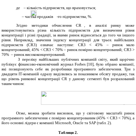
де
– кількість підприємств, що враховується;
– частка продажів
-го підприємства, %.
Згідно методики обчислення
CR
, в аналізі ринку може
використовуватись різна кількість підприємств для визначення рівня
концентрації і різні градації, за якими ринок відноситься до того чи іншого
рівня. Наприклад, значення індексу концентрації для трьох найбільших
підприємств (
CR
3
)
означає наступне:
CR
3
<
45% – ринок мало
концентрований; 45%
<
CR
3
<
70% – ринок помірно концентрований;
CR
3
>
70% – ринок висококонцентрований.
З переліку найбільших публічних компаній світу, який щорічно
публікує фінансово-економічний журнал
Forbes
[10], було обрано компанії,
які позиціонують себе як розробники програмного забезпечення. Три з
двадцяти ІТ-компаній одразу виділились за показником обсягу продажу, так
що рівень ринкової концентрації
CR
у даному сегменті був розрахований
таким чином:
.
Отже, можна зробити висновок, що у світовому масштабі ринок
програмного забезпечення є помірно концентрованим (45%
<
CR
3
<
70%), а
його основні лідери є компанії
Microsoft
,
Oracle
та
SAP
(табл. 2).
Таблиця 2
.