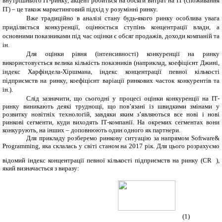
внутрішнього ІТ-ринку, акцент робиться на обсяги витрат на ІТ (споживання
ІТ) – це також маркетинговий підхід у розумінні ринку.
Вже традиційно в аналізі стану будь-якого ринку особлива увага
приділяється конкуренції, оцінюється ступінь концентрації влади, а
основними показниками під час оцінки є обсяг продажів, доходи компаній та
ін.
Для оцінки рівня (інтенсивності) конкуренції на ринку
використовується велика кількість показників (наприклад, коефіцієнт Джині,
індекс Харфіндела-Хіршмана, індекс концентрації певної кількості
підприємств на ринку, коефіцієнт
варіації ринкових часток конкурентів та
ін.).
Слід зазначити, що сьогодні у процесі оцінки конкуренції на ІТ-
ринку виникають деякі труднощі, що пов’язані із швидкими змінами у
розвитку новітніх технологій, завдяки яким з’являються все нові і нові
ринкові сегменти, куди виходять ІТ-компанії. На окремих сегментах вони
конкурують, на інших – доповнюють один одного як партнери.
Для прикладу розберемо ринкову ситуацію за напрямом Software&
Programming, яка склалась у світі станом на 2017 рік. Для цього розрахуємо
відомий індекс концентрації певної кількості підприємств на ринку (
CR
),
який визначається з виразу:
(1)