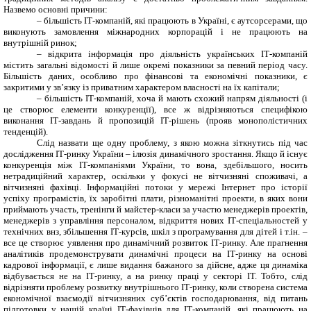
Назвемо основні причини:
–
більшість ІТ-компаній, які працюють в Україні, є аутсорсерами, що
виконують замовлення міжнародних корпорацій і не працюють на
внутрішній ринок;
–
відкрита інформація про діяльність українських ІТ-компаній
містить загальні відомості й лише окремі показники за певний період часу.
Більшість даних, особливо про фінансові та економічні показники, є
закритими у зв’язку із приватним характером власності на їх капітали;
–
більшість ІТ-компаній, хоча й мають схожий напрям діяльності (і
це створює елементи конкуренції), все ж відрізняються специфікою
виконання ІТ-завдань й пропозицій ІТ-рішень (прояв монополістичних
тенденцій).
Слід назвати ще одну проблему, з якою можна зіткнутись під час
дослідження ІТ-ринку України – ілюзія динамічного зростання. Якщо й існує
конкуренція між ІТ-компаніями України, то вона, здебільшого, носить
нетрадиційний характер, оскільки у фокусі не вітчизняні споживачі, а
вітчизняні фахівці. Інформаційні потоки у мережі Інтернет про історії
успіху програмістів, їх заробітні плати, різноманітні проекти, в яких вони
приймають участь, тренінги й майстер-класи за участю менеджерів проектів,
менеджерів з управління персоналом, відкриття нових ІТ-спеціальностей у
технічних внз, збільшення ІТ-курсів, шкіл з програмування для дітей і т.ін. –
все це створює уявлення про динамічний розвиток ІТ-ринку. Але прагнення
аналітиків продемонструвати динамічні процеси на ІТ-ринку на основі
кадрової інформації, є лише видання бажаного за дійсне, адже ця динаміка
відбувається не на ІТ-ринку, а на ринку праці у секторі ІТ. Тобто, слід
відрізняти проблему розвитку внутрішнього ІТ-ринку, коли створена система
економічної взаємодії вітчизняних суб’єктів господарювання, від питань
підготовки у нашій країні ІТ-фахівців для ІТ-компаній, які працюють на