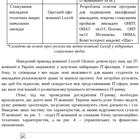
ІТ-компанію» та ін.).
Стажування
Розроблена освітня програма
викладачів
Одеській офіс
для підвищення кваліфікації
технічних вищих
компанії
Luxoft
викладачів, зокрема стажування
навчальних
пройшли викладачі ОНПУ,
закладів
ОНАЗ ім.О.С.Попова, ОНУ
ім.І.І. Мечнікова, ОНМА,
Комп’ютерної академії «Шаг»
*
Складено на основі прес-релізів та звітів компанії
Luxoft
у відкритих
соціальних медіа.
Наведений приклад компанії Luxoft
Ukraine
демонструє нам, що ІТ-
компанії в Україні зацікавлені у залученні найкращих ІТ-фахівців. З іншого
боку, їх співпраця з внз надає нові можливості для наших студентів та
викладачів реалізовувати цікаві та корисні проекти. Але потрібно розуміти,
що цей бік відносин, який складається між представниками ІТ-сфери, поки
що мало пов’язаний із розвитком внутрішнього вітчизняного ІТ-ринку.
Отже, під час проведення дослідження ІТ-ринку, необхідно
враховувати, що діючі нині ІТ-компанії України мають різні бізнес-моделі,
різну ринкову орієнтацію, по-різному організовують свою діяльність і т.ін.
Наведемо лише частину тих характеристик, за якими відрізняються сучасні
ІТ-компанії: на рис. 3 – поділ ІТ-компаній за ознаками блоку організаційно-
технічних характеристик, а на рис. 4. – управлінських та фінансово-
економічних.