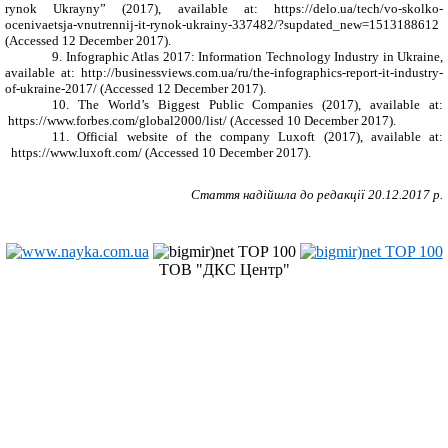
rynok Ukrayny” (2017), available at:
https://delo.ua/tech/vo-skolko-
ocenivaetsja-vnutrennij-it-rynok-ukrainy-337482/?supdated_new=1513188612
(Accessed 12 December 2017).
9. Infographic Atlas 2017: Information Technology Industry in Ukraine,
available at: http://businessviews.com.ua/ru/the-infographics-report-it-industry-
of-ukraine-2017/ (Accessed 12 December 2017).
10. The World’s Biggest Public Companies (2017), available at:
https://www.forbes.com/global2000/list/ (Accessed 10 December 2017).
11. Official website of the company Luxoft (2017), available at:
https://www.luxoft.com/ (Accessed 10 December 2017).
Стаття надійшла до редакції
20
.1
2
.2017 р.
ТОВ "ДКС Центр"