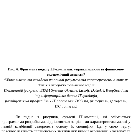
Рис. 4. Фрагмент поділу ІТ-компаній: управлінський та
фінансово-
економічний аспекти*
*Узагальнено та складено на основі результатів спостережень, а також
даних з інтерв’ю топ-менеджерів
ІТ-компаній (зокрема, EPAM Systems Ukraine,
Luxoft
,
DataArt
,
KeepSolid
та
ін.), інформаційних блогів ІТ-фахівців,
розміщених на професійних ІТ-порталах:
DOU
.
ua
,
primepix
.
ru
, tproger.ru,
ITC
.
ua
та ін.)
Як видно з рисунків, сучасні ІТ-компанії, які займаються
програмними розробками, відрізняються за різними характеристиками, які у
певній комбінації створюють основу їх специфіки. Це, у свою чергу,
пояснює наявність партнерських зв’язків між ними в асоціаціях, кластерах та