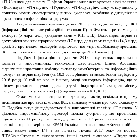
«ІТ-
Ukraine
» для аналізу ІТ-сфери України використовуються різні поняття:
«ІКТ-галузь», «ІТ-галузь», «ІТ-ринок», «ІТ-індустрія». Таку ж плутанину у
поняттях можна спостерігати у різних джерелах, особливо у дискусіях на
практичних конференціях та форумах.
Так, у зазначеній презентації від 2015 року відмічається, що
ІКТ
(інформаційні та комунікаційні технології)
займають третє місце в
експорті (5 млрд. дол.) (виділено нами – К.І., К.Н.). Відповідно, перше та
друге місця зайняли аграрний сектор (17 млрд. дол.) та металургія (14,3 млрд.
дол.). За прогнозами експертів відзначено, що «при стабільному зростанні
ІКТ-галузі з потенціалом зайняти друге місце до 2020 року»
[6]
.
Подібну інформацію за даними 2017 року також оприлюднив
Комітет з інформаційних технологій Європейської Бізнес Асоціації,
відзначивши зростання «обсягу експорту комп’ютерних та інформаційних
послуг» за перше півріччя (на 18,3 % порівняно за аналогічним періодом у
2016 році). У той же час, в іншому місці знаходимо інформацію, що за
рівнем зростання виручки від експорту «
ІТ-індустрія
зайняла третє місце у
структурі експорту України»
[5]
(виділено нами – К.І., К.Н.).
Отже, можна спостерігати підтасовку фактів, оскільки в одному
місці мова йде про весь комплекс ІКТ, а в іншому – лише про його складову –
ІТ. Подібна ситуація відбувається й у використанні терміну «ІТ-ринок». У
діловому інформаційному просторі можна зустріти прямо протилежні
оцінки стану ІТ-ринку, наприклад, у жовтні 2017 року вийшла стаття на
основі інтерв’ю керівника
EPAM
-Україна із заголовком «Внутрішній ІТ-
ринок майже зник» [7], а на початку грудня 2017 року на порталі
ЛІГАБізнесІнформ у підзаголовку іншої статті значилось: «Внутрішній