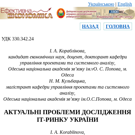
Українською
|
English
НАЗАД
ГОЛОВНА
УДК 330.342.24
І.
А. Кораблінова,
кандидат економічних наук, доцент, докторант кафедри
управління проектами та системного аналізу
,
Одеська національна академія зв’язку ім.
v
О.
С.
Попова, м.
Одеса
Н.
М. Кульбацька,
магістрант кафедри управління проектами та системного
аналізу
,
Одеська національна академія зв’язку ім.О.С.Попова, м. Одеса
АКТУАЛЬНІ ПРОБЛЕМИ ДОСЛІДЖЕННЯ
ІТ-РИНКУ УКРАЇНИ
I. A. Korablinova,