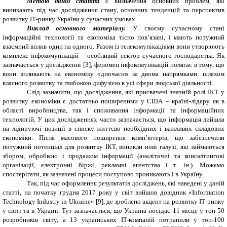
Метою даної статті
є визначення основних проблем, які
виникають під час дослідження стану, основних тенденцій та перспектив
розвитку ІТ-ринку України у сучасних умовах.
Виклад основного матеріалу.
У своєму сучасному стані
інформаційні технології та економіка тісно пов’язані, і мають потужний
взаємний вплив один на одного. Разом із телекомунікаціями вони утворюють
комплекс інфокомунікацій – особливий сектор сучасного господарства. Як
зазначається у дослідженні [3], феномен інфокомунікацій полягає в тому, що
вони впливають на економіку одночасно за двома напрямками: шляхом
власного розвитку та глибокою дифузією в усі сфери людської діяльності.
Слід зазначити, що дослідження, які присвячені значній ролі ІКТ у
розвитку економіки є достатньо поширеними у США – країні-лідеру як в
області виробництва, так і споживання інформації та інформаційних
технологій. У цих дослідженнях часто зазначається, що інформація вийшла
на лідируючі позиції в списку життєво необхідних і важливих складових
економіки. Після масового поширення комп’ютерів, що забезпечили
потужний потенціал для розвитку ІКТ, виникли нові галузі, які займаються
збором, обробкою і продажом інформації (аналітичні та консалтингові
організації, електронні біржі, рекламні агентства і т. ін.). Можемо
спостерігати, як зазначені процеси поступово проникають і в Україну.
Так, під час оформлення результатів досліджень, які наведені у даній
статті, на початку грудня 2017 року у світ вийшов довідник «
Information
Technology Industry in Ukraine
» [9], де зроблено акцент на розвитку ІТ-ринку
у світі та в Україні. Тут зазначається, що Україна посідає 11 місце у топ-50
розробників світу, а 13 українських IT-компаній потрапили у топ-100