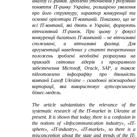
аналізу ІТ-ринків. Зроблено уточнення у розумінні
поняття ІТ-ринку України, розширено уявлення
про його структуру, характер конкуренції та
основні орієнтири ІТ-компаній. Показано, що не
всі ІТ-компанії, які діють в Україні, формують
вітчизняний ІТ-ринок. При цьому у фокусі
конкуренції багатьох ІТ-компаній – не вітчизняні
споживачі, а вітчизняні фахівці. Для
аргументації наведених у статті теоретичних
положень зроблені необхідні розрахунки на
прикладі світових лідерів з програмного
забезпечення
Microsoft
,
Oracle
,
SAP
, а також
підготовлено інфографіку про діяльність
компанії
Luxoft Ukraine
– складової міжнародної
корпорації, яка використовує аутсорсингову
бізнес-модель.
The article substantiates the relevance of the
systematic research of the IT-market in Ukraine at
present. It is shown that today, there is a confusion in
the notions of «Infocommunication industry», «IT-
sphere», «IT-industry», «IT-market», so there is a
misconception about the state and trends of the IT-