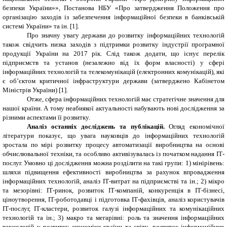
безпеки України»», Постанова НБУ «Про затвердження Положення про
організацію заходів із забезпечення інформаційної безпеки в банківській
системі України» та ін.
[1].
Про значну увагу держави до розвитку інформаційних технологій
також свідчить низка заходів з підтримки розвитку індустрії програмної
продукції України на 2017 рік
.
Слід також додати, що існує перелік
підприємств та установ (незалежно від їх форм власності) у сфері
інформаційних технологій та телекомунікацій (електронних комунікацій), які
є об’єктом критичної інфраструктури держави (затверджено Кабінетом
Міністрів України) [1].
Отже, сфера інформаційних технологій має стратегічне значення для
нашої країни. А тому неабиякої актуальності набувають нові дослідження за
різними аспектами її розвитку.
Аналіз останніх досліджень та публікацій.
Огляд економічної
літератури показує, що увага науковців до інформаційних технологій
зростала по мірі розвитку процесу автоматизації виробництва на основі
обчислювальної техніки, та особливо активізувалась із початком надання ІТ-
послуг. Умовно ці дослідження можна розділити на такі групи: 1) мінірівень:
шляхи підвищення ефективності виробництва за рахунок впровадження
інформаційних технологій, аналіз ІТ-витрат на підприємстві та ін.; 2) мікро
та мезорівні: ІТ-ринок, розвиток ІТ-компаній, конкуренція в ІТ-бізнесі,
ціноутворення, ІТ-роботодавці і підготовка ІТ-фахівців, аналіз користувачів
ІТ-послуг, ІТ-кластери, розвиток галузі інформаційних та комунікаційних
технологій та ін.; 3) макро та мегарівні: роль та значення інформаційних
технологій у розвитку економіки країни та світу, розвиток інформаційних