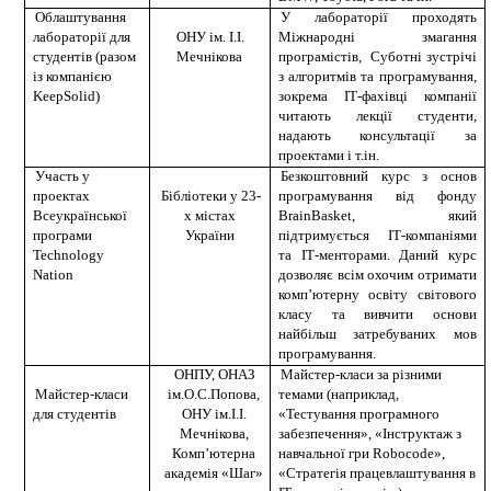
Облаштування
У лабораторії проходять
лабораторії для
ОНУ ім. І.І.
Міжнародні змагання
студентів (разом
Мечнікова
програмістів, Суботні зустрічі
із компанією
з алгоритмів та програмування,
KeepSolid
)
зокрема ІТ-фахівці компанії
читають лекції студенти,
надають консультації за
проектами і т.ін.
Участь у
Безкоштовний курс з основ
проектах
Бібліотеки у 23-
програмування від фонду
Всеукраїнської
х містах
BrainBasket, який
програми
України
підтримується ІТ-компаніями
Technology
та ІТ-менторами. Даний курс
Nation
дозволяє всім охочим отримати
комп’ютерну освіту світового
класу та вивчити основи
найбільш затребуваних мов
програмування.
ОНПУ, ОНАЗ
Майстер-класи за різними
Майстер-класи
ім.О.С.Попова,
темами (наприклад,
для студентів
ОНУ ім.І.І.
«Тестування програмного
Мечнікова,
забезпечення», «Інструктаж з
Комп’ютерна
навчальної гри Robocode»,
академія «Шаг»
«Стратегія працевлаштування в