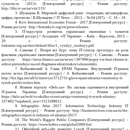
сучасність –2015»
[
Електронний ресурс
]
. – Режим доступу:
http
://
libr
.
rv
.
ua
/
ua
/
virt
/133/.
3. Шульцева В. Мировой цифровой ринг: тенденции, метаморфозы,
цифры, прогнозы / В.Шульцева // IT News. – 2013. – № 04 (207). – С. 16 – 19.
4.
Kyiv International Economic Forum
– 2017
[
Електронний ресурс
]
. –
Режим доступу: http://forumkyiv.org/en/press-releases.
5. IT-індустрія: розвиток української економіки і талантів
[Електронний ресурс] // Асоціація «ІТ України». – Київ. – Вересень, 2015. –
20 с. – Режим доступу:
itukraine.org.ua/sites/default/files/1_vytalyy_nuzhnyy.pdf.
6. Савенко С. Попри всі бурі: чому ІТ-сектор претендує на роль
флагмана української економіки [Електронний ресурс] / С. Савенко. – Режим
доступу: https://news.finance.ua/ua/news/-/397906/popry-vsi-buri-chomu-it-
sektor-pretenduye-na-rol-flagmana-ukrayinskoyi-ekonomiky.
7.
Кобылянский А.
Глава EPAM
Украина: Внутренний IT-рынок
почти исчез [
Електронний ресурс
] / А. Кобылянский.
– Режим доступу:
http://biz.liga.net/all/it/intervyu/3712731-glava-epam-ukraina-vnutrenniy-it-
rynok-pochti-ischez.htm.
8. Новини порталу «
Delo
.
ua
»:
Во сколько оценивается внутренний
IT-рынок Украины [
Електронний ресурс
]
. – Режим доступу:
https://delo.ua/tech/vo-skolko-ocenivaetsja-vnutrennij-it-rynok-ukrainy-
337482/?supdated_new=1513188612.
9.
Infographic Atlas 2017: Information Technology Industry IT
[
Електронний ресурс
]
. – Режим доступу:
http://businessviews.com.ua/ru/the-
infographics-report-it-industry-of-ukraine-2017/.
10. The World’s Biggest Public Companies [
Електронний ресурс
]
. –
Режим доступу:
https://www.forbes.com/global2000/list/.
11.
Офіційний веб-сайт компанії
Luxoft
[
Електронний ресурс
]
. –