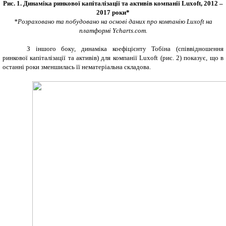
Рис. 1. Динаміка ринкової капіталізації та активів компанії
Luxoft
, 2012 –
2017 роки*
*
Розраховано та побудовано на основі даних про компанію
Luxoft
на
платформі
Y
charts.com.
З іншого боку, динаміка коефіцієнту Тобіна (співвідношення
ринкової капіталізації та активів) для компанії Luxoft (рис. 2) показує, що в
останні роки зменшилась її нематеріальна складова.