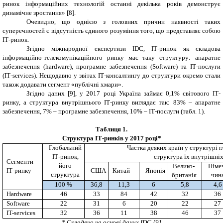
ринок інформаційних технологій останні декілька років демонструє
динамічне зростання» [8].
Очевидно, що однією з головних причин наявності таких
суперечностей є відсутність єдиного розуміння того, що представляє собою
ІТ-ринок.
Згідно міжнародної експертизи IDC, ІТ-ринок як складова
інформаційно-телекомунікаційного ринку має таку структуру: апаратне
забезпечення (
h
ardware), програмне забезпечення (
Software
) та ІТ-послуги
(
IT
-
services
). Нещодавно у звітах ІТ-консалтингу до структури окремо стали
також додавати сегмент «публічні хмари».
Згідно даних
[
9
], у 2017 році Україна займає 0,1% світового ІТ-
ринку, а структура внутрішнього ІТ-ринку виглядає так: 83% – апаратне
забезпечення, 7%
–
програмне забезпечення, 10% – ІТ-послуги (табл. 1).
Таблиця 1
.
Структура ІТ-ринків у 2017 році*
Глобальний
Частка деяких країн у структурі г
ІТ-ринок,
структура їх внутрішніх
Сегменти
його
Велико-
Німе
ІТ-ринку
США
Китай
Японія
структура
британія
чин
100 %
36,8
11,3
6
5,8
4,6
Hardware
46
33
84
42
32
36
Software
22
31
6
20
22
27
IT-services
32
36
11
38
46
37
* Складено на основі даних
IDC
[9]