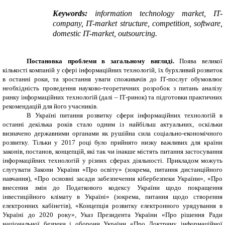
Keywords:
information technology market, IT-
company, IT-market structure, competition, software,
domestic IT-market, outsourcing.
Постановка проблеми в загальному вигляді.
Поява великої
кількості компаній у сфері інформаційних технологій, їх бурхливий розвиток
в останні роки, та зростання уваги споживачів до ІТ-послуг обумовлює
необхідність проведення науково-теоретичних розробок з питань аналізу
ринку інформаційних технологій (далі – ІТ-ринок) та підготовки практичних
рекомендацій для його учасників.
В Україні питання розвитку сфери інформаційних технологій в
останні декілька років
стало одним із найбільш актуальних, оскільки
визначено державними органами як рушійна сила соціально-економічного
розвитку. Тільки у 2017 році було прийнято низку важливих для країни
законів, постанов, концепцій, які так чи інакше містять питання застосування
інформаційних технологій у різних сферах діяльності. Прикладом можуть
слугувати Закони України «Про освіту» (зокрема, питання дистанційного
навчання), «Про основні засади забезпечення кібербезпеки України», «Про
внесення змін до Податкового кодексу України щодо покращення
інвестиційного клімату в Україні» (зокрема, питання щодо створення
електронних кабінетів), «Концепція розвитку електронного урядування в
Україні до 2020 року», Указ Президента України «Про рішення Ради
національної безпеки і оборони України «Про Доктрину інформаційної