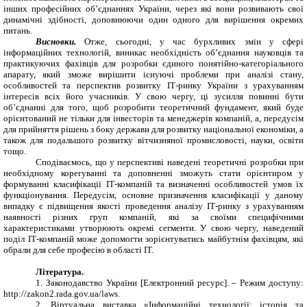
інших професійних об’єднаннях України, через які вони розвивають свої
динамічні здібності, доповнюючи один одного для вирішення окремих
питань.
Висновки.
Отже, сьогодні, у час бурхливих змін у сфері
інформаційних технологій, виникає необхідність об’єднання науковців та
практикуючих фахівців для розробки єдиного понятійно-категоріального
апарату, який зможе вирішити існуючі проблеми при аналізі стану,
особливостей та перспектив розвитку ІТ-ринку України з урахуванням
інтересів всіх його учасників. У свою чергу, ці зусилля повинні бути
об’єднанні для того, щоб розробити теоретичний фундамент, який буде
орієнтований не тільки для інвесторів та менеджерів компаній, а, передусім
для прийняття рішень з боку держави для розвитку національної економіки, а
також для подальшого розвитку вітчизняної промисловості, науки, освіти
тощо.
Сподіваємось, що у перспективі наведені теоретичні розробки при
необхідному корегуванні та доповненні зможуть стати орієнтиром у
формуванні класифікації ІТ-компаній та визначенні особливостей умов їх
функціонування. Передусім, основне призначення класифікації у даному
випадку є підвищення якості проведення аналізу ІТ-ринку з урахуванням
наявності різних груп компаній, які за своїми специфічними
характеристиками утворюють окремі сегменти. У свою чергу, наведений
поділ ІТ-компаній може допомогти зорієнтуватись майбутнім фахівцям, які
обрали для себе професію в області ІТ.
Література.
1. Законодавство України
[
Електронний ресурс
]
. – Режим доступу:
http://zakon2.rada.gov.ua/laws.
2. Віртуальна виставка «Інформаційні технології: історія та