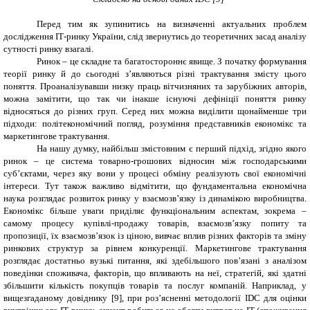
Перед тим як зупинитись на визначенні актуальних проблем
дослідження ІТ-ринку України, слід звернутись до теоретичних засад аналізу
сутності ринку взагалі.
Ринок – це складне та багатостороннє явище. З початку формування
теорії ринку й до сьогодні з’являються різні трактування змісту цього
поняття. Проаналізувавши низку праць вітчизняних та зарубіжних авторів,
можна замітити, що так чи інакше існуючі дефініції поняття ринку
відносяться до різних груп. Серед них можна виділити щонайменше три
підходи: політекономічний погляд, розуміння представників економікс та
маркетингове трактування.
На нашу думку, найбільш змістовним є перший підхід, згідно якого
ринок – це система товарно-грошових відносин між господарськими
суб’єктами, через яку вони у процесі обміну реалізують свої економічні
інтереси. Тут також важливо відмітити, що фундаментальна економічна
наука розглядає розвиток ринку у взаємозв’язку із динамікою виробництва.
Економікс більше уваги приділяє функціональним аспектам, зокрема –
самому процесу купівлі-продажу товарів, взаємозв’язку попиту та
пропозиції, їх взаємозв’язок із ціною, вивчає вплив різних факторів та зміну
ринкових структур за рівнем конкуренції. Маркетингове трактування
розглядає достатньо вузькі питання, які здебільшого пов’язані з аналізом
поведінки споживача, факторів, що впливають на неї, стратегій, які здатні
збільшити кількість покупців товарів та послуг компаній. Наприклад, у
вищезгаданому довіднику [9], при роз’ясненні методології
IDC
для оцінки