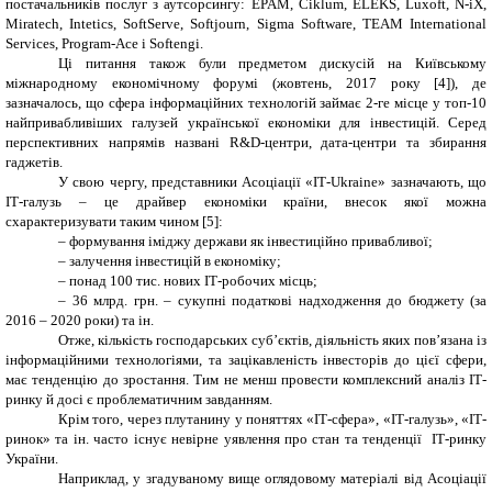
постачальників послуг з аутсорсингу:
EPAM
,
Ciklum
,
ELEKS
,
Luxoft
,
N
-
iX
,
Miratech
,
Intetics
,
SoftServe
,
Softjourn
,
Sigma Software
,
TEAM International
Services
,
Program
-
Ace
і
Softengi
.
Ці питання також були предметом дискусій на Київському
міжнародному економічному форумі (жовтень, 2017 року [4]), де
зазначалось, що сфера інформаційних технологій займає 2-ге місце у топ-10
найпривабливіших галузей української економіки для інвестицій. Серед
перспективних напрямів названі R&D-центри, дата-центри та збирання
гаджетів.
У свою чергу, представники Асоціації «ІТ-
Ukraine
» зазначають, що
ІТ-галузь – це драйвер економіки країни, внесок якої можна
схарактеризувати таким чином [5]:
– формування іміджу держави
як інвестиційно привабливої;
– залучення інвестицій в економіку;
– понад 100 тис. нових ІТ-робочих місць;
– 36 млрд. грн. – сукупні податкові надходження до бюджету (за
2016 – 2020 роки) та ін.
Отже, кількість господарських суб’єктів, діяльність яких пов’язана із
інформаційними технологіями, та зацікавленість інвесторів до цієї сфери,
має тенденцію до зростання. Тим не менш провести комплексний аналіз
ІТ-
ринку й досі є проблематичним завданням.
Крім того, через плутанину у поняттях «ІТ-сфера», «ІТ-галузь», «ІТ-
ринок» та ін. часто існує невірне уявлення про стан та тенденції ІТ-ринку
України.
Наприклад, у згадуваному вище оглядовому матеріалі від Асоціації