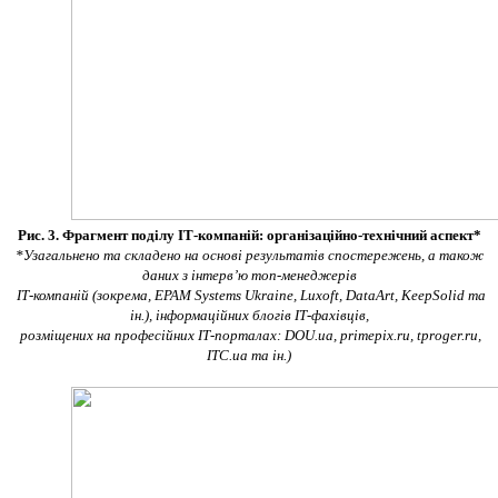
Рис.
3. Фрагмент поділу ІТ-компаній: організаційно-технічний аспект*
*Узагальнено та складено на основі результатів спостережень, а також
даних з інтерв’ю топ-менеджерів
ІТ-компаній (зокрема, EPAM Systems Ukraine,
Luxoft
,
DataArt
,
KeepSolid
та
ін.), інформаційних блогів ІТ-фахівців,
розміщених на професійних ІТ-порталах:
DOU
.
ua
,
primepix
.
ru
, tproger.ru,
ITC
.
ua
та ін.)