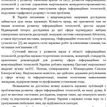
технологій у системі управління національною конкурентоспроможністю,
державне та міжнародне інвестування сфери інформаційних технологій,
подолання «цифрового розриву» та інші проблеми.
В Україні питаннями з вищенаведених напрямків досліджень
займається ціла низка науковців. Кількість праць, які присвячені тим чи
іншим аспектам розвитку інформаційних технологій, зростає щодня.
Підвищений інтерес дослідників до цієї сфери підтверджує вибірка
електронних каталогів дисертацій, пошукові системи електронних бібліотек,
а також віртуальні виставки, наприклад, «Інформаційні технології: історія та
сучасність» [2], які видають сотні наукових робіт за ключовими словами, так
чи інакше пов’язаними з ІТ.
Суттєвий внесок у розвиток науки в області інформаційних
технологій, розробки науково-теоретичних положень, концепцій, стандартів,
практичних рекомендацій для розвитку сфери інформаційних та
комунікаційних технологій України роблять науковці Одеської національної
академії зв’язку ім.О.С. Попова, співпрацюючи з Міжнародним Союзом
Електрозв’язку, Національною комісією, що здійснює державне регулювання
у сфері зв’язку та інформатизації, іншими технічними навчальними
закладами, підприємствами та профільними установами тощо.
Незважаючи на достатньо велику кількість наукових публікацій з
проблематики розвитку сфери інформаційних технологій, на нашу думку, й
досі не вистачає системних досліджень, зокрема таких, що показують аналіз
стану та перспектив розвитку ІТ-ринку України з наукової точки зору та з
урахуванням глобальних змін, що відбуваються сьогодні.