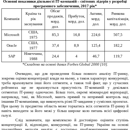
Основні показники діяльності ІТ-компаній – світових лідерів у розробці
програмного забезпечення, 2017 рік*
Обсяг
Країна та
Активи,
Ринкова
продажів,
Прибуток,
Компанія
рік
млрд.
капіталізація,
млрд.
млрд. дол.
заснування
дол.
млрд. дол.
дол.
США,
Microsoft
85,3
16,8
224,6
507,5
1975
США,
Oracle
37,4
8,9
125,4
182,2
1977
Німеччина,
SAP
24,4
4
46,7
119,7
1988
*Складено на основі даних
Forbes Global
2000 [10].
Очевидно, що для проведення більш повного аналізу ІТ-ринку,
зокрема оцінки концентрації влади на ньому, а також характеру конкуренції,
треба враховувати інші його сегменти, а також той факт, що у сучасних
рейтингах ще не враховується присутність ІТ-компаній у декількох
сегментах ІТ-ринку одночасно. Більш того, окремі міжнародні корпорації,
наприклад, такі, як
Microsoft
, мають прямий та непрямий контроль над
іншими ІТ-компаніями, що виконують різні ІТ-завдання у сумісних проектах.
При цьому їх предметна область може торкатись всіх сегментів ІТ-ринку й
навіть виходити за його межі у більш широке коло питань всієї цифрової
галузі.
Слід зазначити, що комплексно й достовірно оцінити ступінь
концентрації й, відповідно, конкуренції, на ІТ-ринку України на основі
традиційних методів аналізу є достатньо проблематичним завданням.