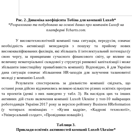
Рис. 2. Динаміка коефіцієнта Тобіна для компанії
Luxoft
*
*
Розраховано та побудовано на основі даних про компанію
Luxoft
на
платформі
Y
charts.com.
У високотехнологічній компанії така ситуація, передусім, означає
необхідність активізації менеджерів з пошуку та прийому нових
висококваліфікованих фахівців, які збільшать її інтелектуальний потенціал (у
свою чергу, за принципами сучасного фінансового світу, це вплине на
величину нематеріальної складової у структурі ринкової капіталізації і може
збільшити інвестиційну привабливість компанії). Відповідно, й
для України
дана ситуація означає збільшення
HR
-
заходів для залучення талановитої
молоді у компанію
Luxoft
.
Результати спостережень за діяльністю компанії свідчать, що
останні роки дійсно відзначились великою кількістю різних освітніх програм
та проектів (деякі з них наведено у табл. 3). Як наслідок цих та інших
активних дій стало включення компанії Luxoft
Ukraine
у топ-10 найкращих
роботодавців України 2017 року за версією рейтингу Business HReformation
(у чотирьох номінаціях – «Кузня кадрів», «Кадрові технології»,
«Універсальний солдат», «Провідники новацій»).
Таблиця 3
.
Приклади освітніх активностей компанії
Luxoft Ukraine
*