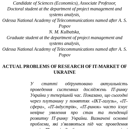
Candidate of Sciences (Economics), Associate Professor,
Doctoral student at the department of project management and
systems analysis,
Odessa
National Academy
of Telecommunications named after A. S.
Popov
N. M. Kulbatska,
Graduate student at the department of project management and
systems analysis,
Odessa National Academy of Telecommunications named after A. S.
Popov
ACTUAL PROBLEMS OF RESEARCH OF IT-MARKET OF
UKRAINE
У статті обґрунтовано актуальність
проведення системних досліджень ІТ-ринку
України у теперішній час. Показано, що сьогодні
через плутанину у поняттях «ІКТ-галузь», «ІТ-
сфера», «ІТ-індустрія», «ІТ-ринок» часто існує
невірне уявлення про стан та тенденції
розвитку ІТ-ринку України. Визначені основні
проблеми, які з’являються під час проведення