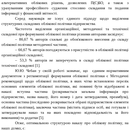
альтернативних облікових рішень, дозволених П(С)БО, а також з
урахуванням професійного судження стосовно складання та подання
інформації у фінансовій звітності.
Серед науковців не існує єдиного підходу щодо виділення
структурних складових облікової політики підприємства.
Частотота виділення організаційної, методичної та технічної
складової при формуванні облікової політики різними авторами засвідчує:
– 86,67 % авторів схильні до обов'язкового внесення до складу
облікової політики методичної частини;
– 66,67 % авторів погоджуються з присутністю в обліковій політиці
організаційної складової;
– 53,3 % авторів не заперечують в складі облікової політики
технічної складової
[1].
Ю.Ю. Чебан у своїй роботі зазначає, що єдиним нормативним
документом з регламентації формування облікової політики є Методичні
рекомендації щодо облікової політики, в яких чітко встановлено перелік
основних елементів облікової політики, які повинні бути відображені в
наказі: вступна частина (розкривається загальна інформація про
підприємство, назва наказу, його номер і дата затвердження, преамбула),
основна частина (послідовно розкривається обрані підприємством елементи
облікової політики), заключна частина (містить підписи осіб, які готували і
затверджували наказ та на яких покладено відповідальність за його
виконання) та додатки [5].
Отже, оптимальною структурою наказу про облікову політику, на
нашу думку, є: