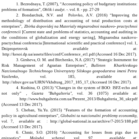
1. Bezrodnaya
,
T.
(
2007
), “
Accounting policy of budgetary institutions:
problems of formation
”
,
Oblik i audyt
. -. vol
.
8. -
pp
. 27-29
2. Bondarchuk
,
N
.
V
. and
Polovko
,
A
.
V
.
(
2016
) “
Improving the
methodology of distribution and accounting of total production costs at
enterprises
”,
Zbirka dopovidej na
Material
y mignarodnoi naukovo-
pract
ychnoi
con
f
erenc
ii
[
Current state and problems of statistics, accounting and auditing in
the conditions of globalization and energy saving
]
, M
ignarodna naukovo-
pract
ychnai
con
f
erenc
ia [International scientific and practical conference]
v
ol
.
1
,
Dnipropetrovsk available at:
http://kesoi.dp.ua/assets/files/conf/Conference_et1.pdf (Accessed
16
Dec
201
7
).
3. Girsheva
,
O. M.
and
Birchenko
,
N.A.
(
2017
)
“
Strategic Instrument for
Risk Management of Agrarian Enterprises
”,
Bullet
e
n Kharkiv
skogo
Nat
c
ional
nogo
Technic
hnogo
Univers
y
t
ety Silskogo gospodarstva imeni
Petr
a
Vasilenko
, vol.
185
,
available at:
http://nbuv.gov.ua/UJRN/Vkhdtusg_2017_185_17
,
(Accessed
16
Dec
201
7
).
4. Kushina
,
O.
(2013) “
Changes in the system of BOO: ISFZ-echo and
not only
”
,
Gazeta "
Buhgalteria
",
vol
. 36 (1075) available at:
http://www.buhgalteria.com.ua/Prezent_2013/Buhgalteria_36_ukr.pdf
(Accessed
13
Dec
201
7
).
5. Cheban
,
Yu.Yu.
(2015)
“
Features of the formation of accounting
policy in agricultural enterprises
”,
Globalni ta natcionalni problemy economiky,
vol. 7,
available at:
: http://global-national.in.ua/archive/7-2015/188.pdf
(Accessed
13
Dec
201
7
).
6. Chmir
,
S.O.
(2016) “
Accounting for losses from pigs due to
epizootics
”,
Molodyi vchenyi
,
vol. 97,
available at: