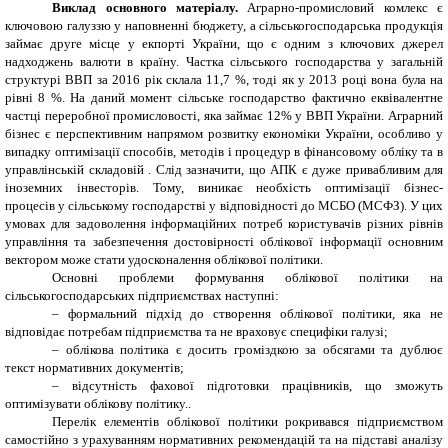
Виклад основного матеріалу.
Аграрно-промисловий комлекс є
ключовою галуззю у наповненні бюджету, а сільськогосподарська продукція
займає друге місце у екпорті України, що є одним з ключових джерел
надходжень валюти в країну. Частка сільського господарства у загальній
структурі ВВП за 2016 рік склала 11,7 %, тоді як у 2013 році вона була на
рівні 8 %. На даний момент сільське господарство фактично еквівалентне
частці переробної промисловості, яка займає 12% у ВВП України. Аграрний
бізнес є перспективним напрямом розвитку економіки України, особливо у
випадку оптимізації способів, методів і процедур в фінансовому обліку та в
управлінській складовій . Слід зазначити, що АПК є дуже привабливим для
іноземних інвесторів.
Тому, виникає необхість оптимізації бізнес-
процесів у сільському господарстві у відповідності до МСБО (МСФЗ). У цих
умовах для задоволення інформаційних потреб користувачів різних рівнів
управління та забезпечення достовірності облікової інформації основним
вектором може стати удосконалення облікової політики.
Основні проблеми формування облікової політики на
сільськогосподарських підприємствах наступні:
–
формальний підхід до створення облікової політики, яка не
відповідає потребам підприємства та не враховує специфіки галузі;
–
облікова політика є досить громіздкою за обсягами та дублює
текст нормативних документів;
–
відсутність фахової підготовки працівників, що зможуть
оптимізувати облікову політику..
Перелік елементів облікової політики рокривався підприємством
самостійно з урахуванням нормативних рекомендацій та на підставі аналізу