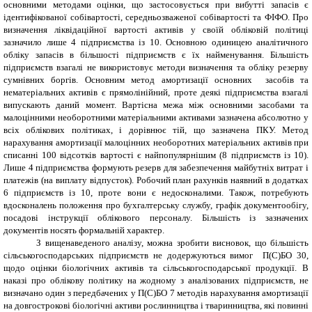
основними методами оцінки, що застосовується при вибутті запасів є
ідентифікованої собівартості, середньозваженої собівартості та ФІФО. Про
визначення ліквідаційної вартості активів у своїй обліковій політиці
зазначило лише 4 підприємства із 10. Основною одиницею аналітичного
обліку запасів в більшості підприємств є їх найменування. Більшість
підприємств взагалі не використовує методи визначення та обліку резерву
сумнівних боргів. Основним метод амортизації основних засобів та
нематеріальних активів є прямолінійний, проте деякі підприємства взагалі
випускають даний момент. Вартісна межа між основними засобами та
малоцінними необоротними матеріальними активами зазначена абсолютно у
всіх облікових політиках, і дорівнює тій, що зазначена ПКУ. Метод
нарахування амортизації малоцінних необоротних матеріальних активів при
списанні 100 відсотків вартості є найпопулярнішим (8 підприємств із 10).
Лише 4 підприємства формують резерв для забезпечення майбутніх витрат і
платежів (на виплату відпусток). Робочий план рахунків наявний в додатках
6 підприємств із 10, проте вони є недосконалими. Також, потребують
вдосконалень положення про бухгалтерську службу, графік документообігу,
посадові інструкції облікового персоналу. Більшість із зазначених
документів носять формальній характер.
З вищенаведеного аналізу, можна зробити висновок, що більшість
сільськогосподарських підприємств не додержуються вимог П(С)БО 30,
щодо оцінки біологічних активів та сільськогосподарської продукції. В
наказі про облікову політику на жодному з аналізованих підприємств, не
визначано один з передбачених у П(С)БО 7 методів нарахування амортизації
на довгострокові біологічні активи рослинництва і тваринництва, які повинні