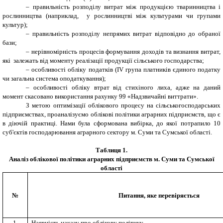
–
правильність розподілу витрат між продукцією тваринництва і
рослинництва (наприклад, у рослинництві між культурами чи групами
культур);
–
правильність розподілу непрямих витрат відповідно до обраної
бази;
–
нерівномірність процесів формування доходів та визнання витрат,
які залежать від моменту реалізації продукції сільського господарства;
–
особливості обліку податків (IV група платників єдиного податку
чи загальна система оподаткування);
–
особливості обліку втрат від стихіного лиха, адже на даний
момент скасовано використання рахунку 99 «Надзвичайні виттрати».
З метою оптимізації облікового процесу на сільськогосподарських
підприємствах, проаналізуємо облікові політики аграрних підприємств, що є
в діючій практиці. Нами була сформована вибірка, до якої потрапило 10
суб'єктів господарювання аграрного сектору м. Суми та Сумської області.
Таблиця 1.
Аналіз облікової політики аграрних підприємств м. Суми та Сумської
області
№
Питання, яке перевіряється
1
Наявність наказу про облікову політику