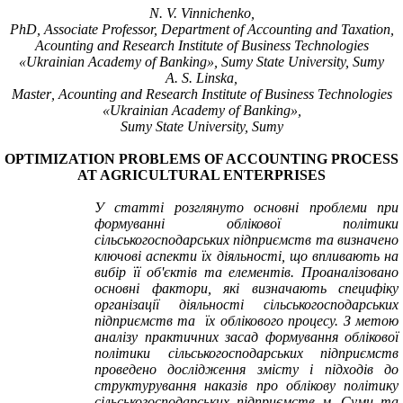
N.
V.
Vinnichenko
,
PhD, Associate Professor, Department of Accounting and Taxation,
Acounting and Research Institute of Business Technologies
«
Ukrainian Academy of Banking
», Sumy State University, Sumy
A.
S.
Linska
,
Master
, Acounting and Research Institute of Business Technologies
«
Ukrainian
Academy
of Banking
»,
Sumy State University, Sumy
O
PTIMIZATION
P
ROBLEMS OF ACCOUNTING PROCESS
AT AGRICULTURAL ENTERPRISES
У статті розглянуто основні проблеми при
формуванні облікової політики
сільськогосподарських підприємств та визначено
ключові аспекти їх діяльності, що впливають на
вибір її об'єктів та елементів. Проаналізовано
основні фактори, які визначають специфіку
організації діяльності сільськогосподарських
підприємств та їх облікового процесу. З метою
аналізу практичних засад формування облікової
політики сільськогосподарських підприємств
проведено дослідження змісту і підходів до
структурування наказів про облікову політику
сільськогосподарських підприємств м. Суми та