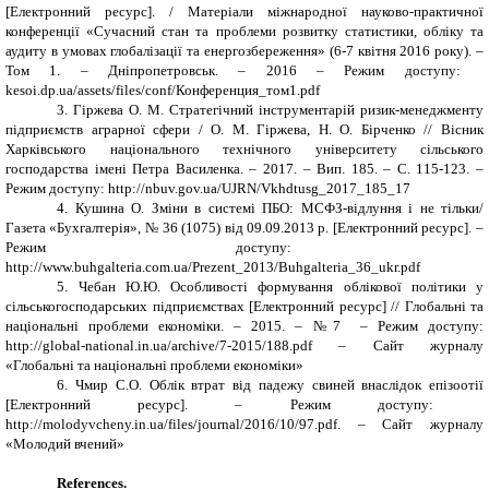
[Електронний ресурс]. / Матеріали міжнародної науково-практичної
конференції «Сучасний стан та проблеми розвитку статистики, обліку та
аудиту в умовах глобалізації та енергозбереження» (6-7 квітня 2016 року). –
Том 1. – Дніпропетровськ. – 2016 – Режим доступу:
kesoi.dp.ua/assets/files/conf/Конференция_том1.pdf
3.
Гіржева О. М. Стратегічний інструментарій ризик-менеджменту
підприємств аграрної сфери / О. М. Гіржева, Н. О. Бірченко // Вісник
Харківського національного технічного університету сільського
господарства імені Петра Василенка. – 2017. – Вип. 185. – С. 115-123. –
Режим доступу: http://nbuv.gov.ua/UJRN/Vkhdtusg_2017_185_17
4.
Кушина О. Зміни в системі ПБО: МСФЗ-відлуння і не тільки
/
Г
азета «Бухгалтерія», № 36 (1075) від 09.09.2013 р. [Електронний ресурс]. –
Режим доступу:
http://www.buhgalteria.com.ua/Prezent_2013/Buhgalteria_36_ukr.pdf
5.
Чебан Ю.Ю. Особливості формування облікової політики у
сільськогосподарських підприємствах [Електронний ресурс] // Глобальні та
національні проблеми економіки. – 2015. – №7 – Режим доступу:
http://global-national.in.ua/archive/7-2015/188.pdf – Сайт журналу
«Глобальні та національні проблеми економіки»
6.
Чмир С.О
.
Облік втрат від падежу свиней внаслідок епізоотії
[Електронний ресурс]. – Режим доступу:
http://molodyvcheny.in.ua/files/journal/2016/10/97.pdf
.
–
Сайт журналу
«Молодий вчений»
References.