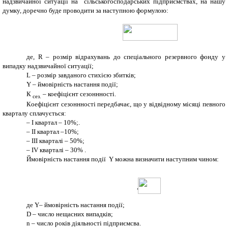
надзвичайної ситуації на сільськогосподарських підприємствах, на нашу
думку, доречно буде проводити за наступною формулою:
де,
R
– розмір відрахувань до спеціального резервного фонду у
випадку надзвичайної ситуації;
L – розмір завданого стихією збитків;
Y
– ймовірність настання події;
К
– коефіцієнт сезоннності.
сез.
К
оефіцієнт сезоннності передбачає, що у відвідному місяці певного
кварталу сплачується:
–
I квартал – 10%;.
–
ІI квартал –10%;
–
III кварталі – 50%;
–
IV кварталі – 30% .
Ймовірність настання події
Y можна визначити наступним чином:
,
де Y– ймовірність настання події;
D
– число нещасних випадків;
n – число років діяльності підприємсва.