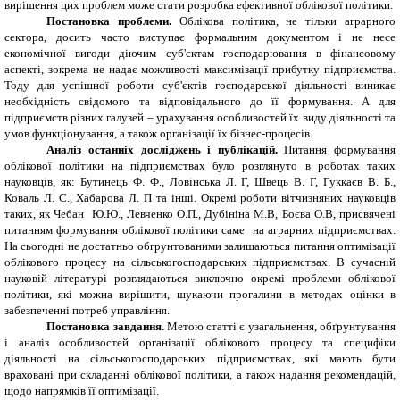
вирішення цих проблем може стати розробка ефективної облікової політики.
Постановка проблеми.
Облікова політика, не тільки аграрного
сектора, досить часто виступає формальним документом і не несе
економічної вигоди діючим суб'єктам господарювання в фінансовому
аспекті, зокрема не надає можливості максимізації прибутку підприємства.
Тоду для успішної роботи суб'єктів господарської діяльності виникає
необхідність свідомого та відповідального до її формування. А для
підприємств різних галузей – урахування особливостей їх виду діяльності та
умов функціонування, а також організації їх бізнес-процесів.
Аналіз останніх досліджень і публікацій.
Питання формування
облікової політики на підприємствах було розглянуто в роботах таких
науковців, як: Бутинець Ф. Ф., Ловінська Л. Г, Швець В. Г, Гуккаєв В. Б.,
Коваль Л. С., Хабарова Л. П та інші. Окремі роботи вітчизняних науковців
таких, як Чебан Ю.Ю., Левченко О.П., Дубініна М.В, Боєва О.В, присвячені
питанням формування облікової політики саме на аграрних підприємствах.
На сьогодні не достатньо обгрунтованими залишаються питання оптимізації
облікового процесу на сільськогосподарських підприємствах. В сучасній
науковій літературі розглядаються виключно окремі проблеми облікової
політики, які можна вирішити, шукаючи прогалини в методах оцінки в
забезпеченні потреб управління.
Постановка завдання.
Метою статті є узагальнення, обґрунтування
і аналіз особливостей організації облікового процесу та специфіки
діяльності на сільськогосподарських підприємствах, які мають бути
враховані при складанні облікової політики, а також надання рекомендацій,
щодо напрямків її оптимізації.