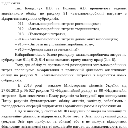
підпримств.
Так, Бондарчук Н.В. та Половко А.В. пропонують ведення
аналітичного обліку по рахунку 91 «Загальновиробничі витрати» з
відкриттям наступних субрахунків:
–
911 – «Загальновиробничі витрати рослинництва»;
–
912 – «Загальновиробничі витрати тваринництва»;
–
913 – «Транспортні витрати»;
–
914 – «Загальновиробничі витрати допоміжних виробництв»;
–
915 – «Витрати на управління виробництвом»;
–
916 – «Орендна плата за земельні паї».
Найприйнятнішою базою розподілу загальновиробничих витрат по
субрахункам 911; 912; 914 вони вважають пряму оплату праці [
2
, с. 8].
Тому, для обліку та правильності розподілення загальновиробничих
витрат пропонуємо використання в практичній діяльності аналітичного
обліку по рахунку 91 «Загальновиробничі витрати» з відкриттям нових
субрахунків.
В 2013 році наказом Міністерства фінансів України від
27.06.2013 р.
№ 627
рахунки 75 «Надзвичайний дохід» та 99 «Надзвичайні
витрати» було виключено з Плану рахунків та Інструкції про застосування
Плану рахунків бухгалтерського обліку активів, капіталу, зобов’язань і
господарських операцій підприємств і організацій разом із субрахунками.
Слід зазначити, у системі МСФЗ відсутній розподіл на звичайну та
надзвичайну діяльність підприємств. Крім того, у Звіті про сукупний дохід
(зокрема Звіт про прибутки та збитки) або в не можуть підкорятися
фінансовим звітам певні статті доходів або витрат, що характеризують вони