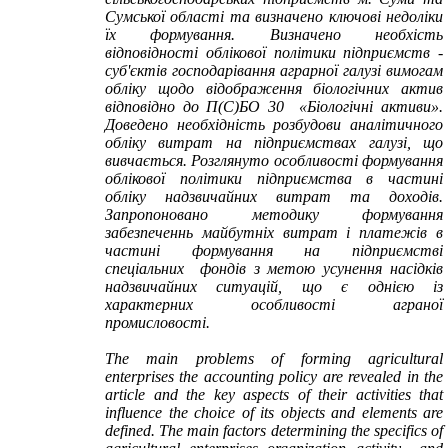
Сумської області та визначено ключові недоліки
їх формування. Визначено необхість
відповідності облікової політики підприємств -
суб'єктів господарівання аграрної галузі вимогам
обліку щодо відображення біологічних актив
відповідно до П(С)БО 30 «Біологічні активи».
Доведено необхідність розбудови аналітичного
обліку витрат на підприємствах галузі, що
вивчається. Розглянуто особливості формування
облікової політики підприємства в частині
обліку надзвичайних витрат та доходів.
Запропоновано методику формування
забезпеченнь майбутніх витрат і платежів в
частині формування на підприємстві
спеціальних фондів з метою усунення насідків
надзвичайних ситуацій, що є однією із
характерних особливості аграної
промисловості.
T
he main problems
of
forming agricultural
enterprises the accounting policy are revealed
in t
he
article and the key aspects of their activities that
influence the choice of its objects and elements
are
defined. The main factors determining the specifics of