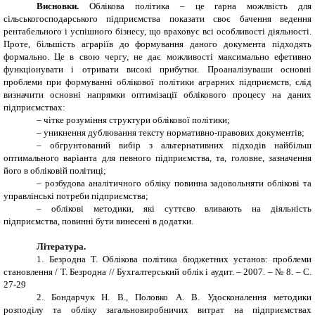
Висновки.
Облікова політика – це гарна можлвість для
сільськогосподарського підприємства показати своє бачення ведення
рентабельного і успішного бізнесу, що враховує всі особливості діяльності.
Проте, більшість аграріїв до формування даного документа підходять
формально. Це в свою чергу, не дає можливості максимально ефетивно
функціонувати і отривати високі прибутки. Проаналізуваши основні
проблеми при формуванні облікової політики аграрних підприємств, слід
визначити основні напрямки оптимізації облікового процесу на даних
підприємствах:
–
чітке розуміння структури
облікової політики;
–
уникнення дублювання тексту нормативно-правових документів;
–
обгрунтований вибір з альтернативних підходів найбільш
оптимального варіанта для певного підприємства, та, головне, зазначення
його в обліковій політиці;
–
розбудова аналітичного обліку повинна задовольняти облікові та
управлінські потреби підприємства;
–
облікові методики, які суттєво вливають на діяльність
підприємства, повинні бути винесені в додатки.
Література.
1.
Безродна Т. Облікова політика бюджетних установ: проблеми
становлення / Т.
Безродна // Бухгалтерський облік і аудит. – 2007. – № 8. – С.
27-29
2.
Бондарчук Н. В., Половко А. В. Удосконалення методики
розподілу та обліку загальновиробничих витрат на підприємствах