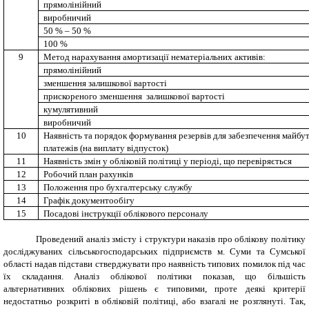
прямолінійний
виробничий
50 % – 50 %
100 %
9
Метод нарахування амортизації нематеріальних активів:
прямолінійний
зменшення залишкової вартості
прискореного зменшення
залишкової вартості
кумулятивний
виробничий
10
Наявність та порядок формування резервів для забезпечення майбут
платежів (на виплату відпусток)
11
Наявність змін у обліковій політиці у періоді, що перевіряється
12
Робочий план рахунків
13
Положення про бухгалтерську службу
14
Графік документообігу
15
Посадові інструкції облікового персоналу
Проведений аналіз змісту і структури наказів про облікову політику
досліджуваних сільськогосподарських підприємств м. Суми та Сумської
області надав підстави стверджувати про наявність типових помилок під час
їх складання. Аналіз облікової політики показав, що більшість
альтернативних облікових рішень є типовими, проте деякі критерії
недостатньо розкриті в обліковій політиці, або взагалі не розглянуті. Так,