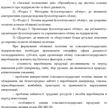
1)
«Загальні положення» (або «Преамбула»), що містить основні
відомості про підприємство та його діяльність;
2)
«Розділ 1. Методика бухгалтерського обліку», де визначені
альтернативні підходи ведення бухгалтерського обліку;
3)
«Розділ 2. Техніка ведення бухгалтерського обліку», що рокриває
технічні аспекти облікової політики;
4)
«Розділ 3. Організація бухгалтерського обліку», що регламентує
організацію бухгалтерського та управлінського обліку на підприємстві;
5)
«Додатки», де винесені та обгрутовані більш детальні пояснння
до окремих пунктів облікової політики.
При формуванні облікової політики на сільськогосподарських
підприємствах необхідно враховувати специфіку сфери діяльності
господарюючого суб'єкта, адже організація обліку сільськогосподарського
виробництва залежить від багатьох факторів, а саме:
–
сезонність виробництва продукції рослинництва та період
виконання робіт (наприклад, сівба, збір урожаю, які визначаються природо-
кліматичними умовами);
–
проблеми використання сільськогосподарської техніки, машин та
обладнання, які безпосередньо зайтяті у виробництві (наприклад, сівалок,
зернозбиральних комбайнів, тракторів) та правильність нарахування
амортизації;
–
проблема зайнятості трудових ресурсів і засобів виробництва в
період міжсезоння;
–
особливості оцінки сільськогосподарської продукції та
біологічних активів згідно П(С)БО 30;