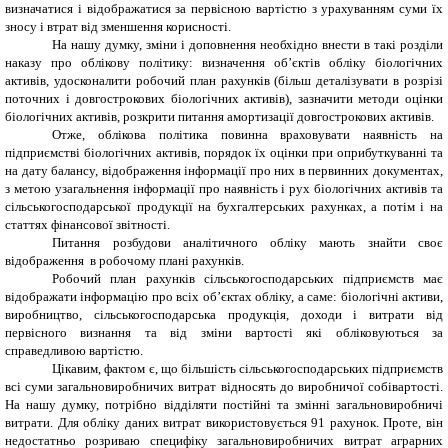
визначатися і відображатися за первісною вартістю з урахуванням суми їх
зносу і втрат від зменшення корисності.
На нашу думку, зміни і доповнення необхідно внести в такі розділи
наказу про облікову політику: визначення об’єктів обліку біологічних
активів, удосконалити робочий план рахунків (більш деталізувати в розрізі
поточних і довгострокових біологічних активів), зазначити методи оцінки
біологічних активів, розкрити питання амортизації довгострокових активів.
Отже, облікова політика повинна враховувати наявність на
підприємстві біологічних активів, порядок їх оцінки при оприбуткуванні та
на дату балансу, відображення інформації про них в первинних документах,
з метою узагальнення інформації про наявність і рух біологічних активів та
сільськогосподарської продукції на бухгалтерських рахунках, а потім і на
статтях фінансової звітності.
Питання розбудови аналітичного обліку мають знайти своє
відображення в робочому плані рахунків.
Робочий план рахунків сільськогосподарських підприємств має
відображати інформацію про всіх об’єктах обліку, а саме: біологічні активи,
виробництво, сільськогосподарська продукція, доходи і витрати від
первісного визнання та від зміни вартості які обліковуються за
справедливою вартістю.
Цікавим, фактом є, що більшість сільськогосподарських підприємств
всі суми загальновиробничих витрат відносять до виробничої собівартості.
На нашу думку, потрібно відділяти постійні та змінні загальновиробничі
витрати. Для обліку даних витрат використовується 91 рахунок. Проте, він
недостатньо розриваю специфіку загальновиробничих витрат аграрних