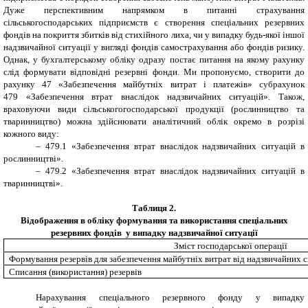
Дуже перспективним напрямком в питанні страхування
сільськогосподарських підприємств є створення спеціальних резервних
фондів на покриття збитків від стихійного лиха, чи у випадку будь-якої іншої
надзвичайної ситуації у вигляді фондів самострахування або фондів ризику.
Однак, у бухгалтерському обліку одразу постає питання на якому рахунку
слід формувати відповідні резервні фонди. Ми пропонуємо, створити до
рахунку 47 «Забезпечення майбутніх витрат і платежів» субрахунок
479 «Забезпечення втрат внаслідок надзвичайних ситуацій». Також,
враховуючи
види сільськогогосподарської продукції (рослинництво та
тваринництво) можна здійснювати аналітичний облік окремо в розрізі
кожного виду:
–
479.1 «Забезпечення втрат внаслідок надзвичайних ситуацій в
рослинництві».
–
479.2 «Забезпечення втрат внаслідок надзвичайних ситуацій в
тваринництві».
Таблиця 2.
Відображення в обліку формування та використання спеціальних
резервних фондів у випадку надзвичайної ситуації
Зміст господарської операції
Формування резервів для забезпечення майбутніх витрат від надзвичайних 
Списання (використання) резервів
Нарахування спеціального резервного фонду у випадку