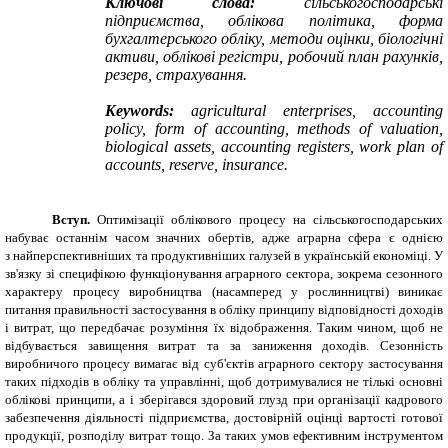
Ключові слова:
сільськогосподарські
підприємства, облікова політика, форма
бухгалтерського обліку, методи оцінки, біологічні
активи, облікові регістри, робочий план рахунків,
резерв, страхування.
Keywords:
agricultural enterprises, accounting
policy, form of accounting, methods of valuation,
biological assets, accounting registers, work plan of
accounts, reserve, insurance
.
Вступ.
Оптимізації облікового процесу на сільськогосподарських
набуває останнім часом значних обертів, адже аграрна сфера є однією
з найперспективніших та продуктивніших галузей в українській економіці. У
зв'язку зі специфікою функціонування аграрного сектора, зокрема сезонного
характеру процесу виробництва (насамперед у рослинництві) виникає
питання правильності застосування в обліку принципу відповідності доходів
і витрат, що передбачає розуміння їх відображення. Таким чином, щоб не
відбувається завищення витрат та за заниження доходів. Сезонність
виробничого процесу вимагає від суб'єктів аграрного сектору застосування
таких підходів в обліку та управлінні, щоб дотримувалися не тількі основні
облікові принципи, а і зберігався здоровий глузд при організації кадрового
забезпечення діяльності підприємства, достовірній оцінці вартості готової
продукції, розподілу витрат тощо. За таких умов ефективним інструментом