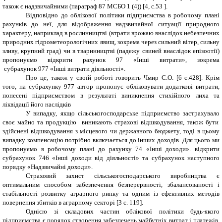
також є надзвичайними (параграф 87 МСБО 1 (4)) [4, с.53 ].
Відповідно до облікової політики підприємства в робочому плані
рахунків до неї, для відображення надзвичайної ситуації природного
характеру, наприклад в рослинництві (втрати врожаю внаслідок небезпечних
природних гідрометеорологічних явищ, зокрема через сильний вітер, сильну
зливу, крупний град) чи в тваринництві (падежу свиней внаслідок епізоотії)
пропонуємо відкрити рахунок 97 «Інші витрати», зокрема
субрахунок 977 «Інші витрати діяльності».
Про це, також у своїй роботі говорить Чмир С.О. [
6
с.428]. Крім
того, на субрахунку
977 автор пропонує обліковувати додаткові витрати,
понесені підприємством в результаті виникнення стихійного лиха та
ліквідації його наслідків
У випадку, якщо сільськогосподарське підприємство застрахувало
своє майно та продукцію
виникають страхові відшкодування, також бути
здійснені відшкодування з місцевого чи державного бюджету, тоді в цьому
випадку компенсацію потрібно включається до інших доходів. Для цього ми
пропонуємо в робочому плані до рахунку 74 «Інші доходи». відкрити
субрахунок 746 «Інші доходи від діяльності» та субрахунок наступного
порядку «Надзвичайні доходи».
Страховий захист сільськогосподарського виробництва є
оптимальним способом забезпечення безперервності, збалансованості і
стабільності розвитку аграрного ринку та одним із ефективних методів
повернення збитків в аграрному секторі [3 с. 119].
Однією зі складових частин облікової політики будь-якого
підприємства є порядок створення забезпечень майбутніх витрат і платежів.