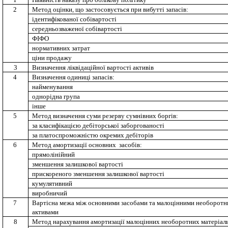
2
Метод оцінки, що застосовується при вибутті запасів:
ідентифікованої собівартості
середньозваженої собівартості
ФІФО
нормативних затрат
ціни продажу
3
Визначення ліквідаційної вартості активів
4
Визначення одиниці запасів:
найменування
однорідна група
інше
5
Метод визначення суми резерву сумнівних боргів:
за класифікацією дебіторської заборгованості
за платоспроможністю окремих дебіторів
6
Метод амортизації основних
засобів:
прямолінійний
зменшення залишкової вартості
прискореного зменшення залишкової вартості
кумулятивний
виробничий
7
Вартісна межа між основними засобами та малоцінними необоротн
активами
8
Метод нарахування амортизації малоцінних необоротних матеріаль