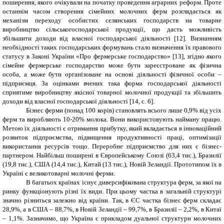
поширення, якого очікували на початку проведення аграрних реформ. Проте
останнім часом створення сімейних молочних ферм розглядається як
механізм переходу особистих селянських господарств на товарне
виробництво сільськогосподарської продукції, що дасть можливість
збільшити доходи від власної господарської діяльності [12]. Визнанням
необхідності таких господарських формувань стало визначення їх правового
статусу в Законі України «Про фермерське господарство» [13], згідно якого
сімейне фермерське господарство може бути зареєстроване як фізична
особа, а може бути організоване на основі діяльності фізичної особи –
підприємця. За оцінками вчених така форма господарської діяльності
сприятиме виробництву якісної товарної молочної продукції та збільшить
доходи від власної господарської діяльності [14, с. 6].
Бізнес ферми (понад 100 корів) становлять всього лише 0,9% від усіх
ферм та виробляють 10-20% молока. Вони використовують найману працю.
Метою їх діяльності є отримання прибутку, який вкладається в інноваційний
розвиток підприємства, підвищення продуктивності праці, оптимізації
використання ресурсів тощо. Переробне підприємство для них є бізнес-
партнером. Найбільш поширені в Європейському Союзі (63,4 тис.), Бразилії
(19,8 тис.), США (14,4 тис.), Китай (13 тис.), Новій Зеландії. Прототипом їх в
Україні є великотоварні молочні ферми.
В багатьох країнах існує диверсифікована структура ферм, за якої на
ринку функціонують різні їх види. При цьому частка в загальній структурі
значно різниться залежно від країни. Так, в ЄС частка бізнес ферм складає
28,9%, а в США – 88,7%, в Новій Зеландії – 99,7%, в Бразилії – 2,2%, в Китаї
– 1,1%. Зазначимо, що Україна є прикладом дуальної структури молочних