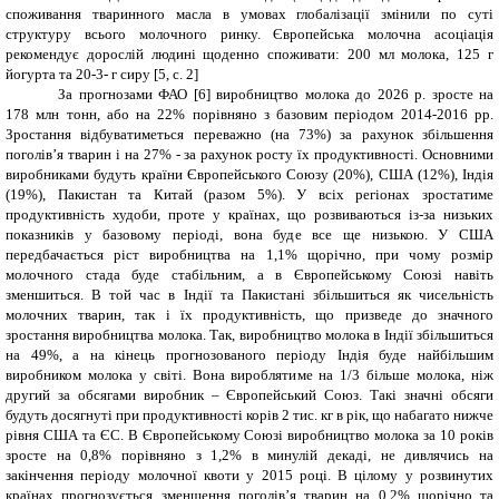
споживання тваринного масла в умовах глобалізації змінили по суті
структуру всього молочного ринку. Європейська молочна асоціація
рекомендує дорослій людині щоденно споживати: 200 мл молока, 125 г
йогурта та 20-3- г сиру [5, с. 2]
За прогнозами ФАО [6] виробництво молока до 2026 р. зросте на
178 млн тонн, або на 22% порівняно з базовим періодом 2014-2016 рр.
Зростання відбуватиметься переважно (на 73%) за рахунок збільшення
поголів’я тварин і на 27% - за рахунок росту їх продуктивності. Основними
виробниками будуть країни Європейського Союзу (20%), США (12%), Індія
(19%), Пакистан та Китай (разом 5%). У всіх регіонах зростатиме
продуктивність худоби, проте у країнах, що розвиваються із-за низьких
показників у базовому періоді, вона буде все ще низькою. У США
передбачається ріст виробництва на 1,1% щорічно, при чому розмір
молочного стада буде стабільним, а в Європейському Союзі навіть
зменшиться. В той час в Індії та Пакистані збільшиться як чисельність
молочних тварин, так і їх продуктивність, що призведе до значного
зростання виробництва молока. Так, виробництво молока в Індії збільшиться
на 49%, а на кінець прогнозованого періоду Індія буде найбільшим
виробником молока у світі. Вона вироблятиме на 1/3 більше молока, ніж
другий за обсягами виробник – Європейський Союз. Такі значні обсяги
будуть досягнуті при продуктивності корів 2 тис. кг в рік, що набагато нижче
рівня США та ЄС. В Європейському Союзі виробництво молока за 10 років
зросте на 0,8% порівняно з 1,2% в минулій декаді, не дивлячись на
закінчення періоду молочної квоти у 2015 році. В цілому у розвинутих
країнах прогнозується зменшення поголів’я тварин на 0,2% щорічно та