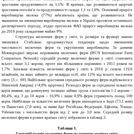
зростання продуктивності на 1,1%. В країнах, що розвиваються щорічні
зростання поголів’я та продуктивності складе 1,1 та 1,6%. Основний приріст
виробництва молока (77%) забезпечать країни, що розвиваються. Не
зважаючи на зменшення виробництва молока в Україні протягом останнього
десятирічного періоду, згідно прогнозів ФАО приріст виробництва молока
до 2016 року складатиме майже 9%.
Структура молочних ферм у світі, їх розміри та функції значно
змінилися. Стабільно продовжується тенденція щодо зменшення
чисельності молочних ферм та укрупнення виробництва. За даними
Міжнародної мережі порівняння молочних ферм (IFCN
International
Farm
Comparison
Network
) середній розмір молочної ферми у світі становить
всього лише 3,1 корова, проте він збільшився порівняно з 2011 роком на
1,7%. Загальна кількість молочних ферм у світі в 2016 р. склала 119,6
мільйонів, на яких зайнято до мільярда осіб, або 12% від всього населення
світу
[
3
,
c
.
69
]
. Найбільше зростання середнього розміру ферм відбувалося у
Північній Америці (+4,9% щорічно). Розподіл ферм за середньою кількістю
корів виявив, що домінуючу позицію займає група з поголів’ям 1-2 корови –
80,4%, від 3 до 10 корів – 16,9% і лише 0,9% ферм утримують понад 100
корів. Найбільше за кількістю молочних ферм знаходяться в Індії (73,1 млн)
та Пакистані (7,0 млн), за ними йде Російська Федерація, Ефіопія, Уганда,
Узбекистан з чисельністю ферм від 2 млн до 3,0 млн. Середній розмір
молочної ферми в різних країнах світу зображено в таблиці 3.
Таблиця 3.
Середній розмір молочних ферм по окремих країнах світу