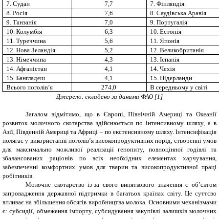
7. Судан
7,7
7. Фінляндія
8. Росія
7,6
8. Саудівська Аравія
9. Танзанія
7,0
9. Португалія
10. Колумбія
6,3
10. Естонія
11. Туреччина
5,6
11. Японія
12. Нова Зеландія
5,2
12. Великобританія
13. Німеччина
4,3
13. Іспанія
14. Афганістан
4,1
14. Чехія
15. Бангладеш
4,1
15. Нідерланди
Всього поголів’я
274,0
В середньому у світі
Джерело: складено за даними ФАО [1]
Загалом відмітимо, що в Європі, Північній Америці та Океанії
розвиток молочного скотарства здійснюється по інтенсивному шляху, а в
Азії, Південній Америці та Африці – по екстенсивному шляху. Інтенсифікація
полягає у використанні поголів’я високопродуктивних порід, створенні умов
для максимально можливої реалізації генопиту, повноцінної годівлі та
збалансованих раціонів по всіх необхідних елементах харчування,
забезпеченні комфортних умов для тварин та високопродуктивної праці
робітників.
Молочне скотарство із-за свого виняткового значення є об’єктом
запровадження державної підтримки в багатьох країнах світу. Це суттєво
впливає на збільшення обсягів виробництва молока. Основними механізмами
є: субсидії, обмеження імпорту, субсидування закупівлі залишків молочних