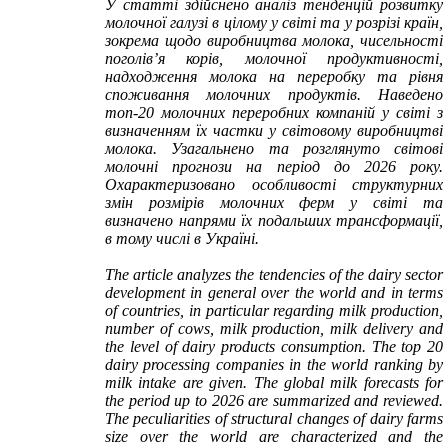
У статті здійснено аналіз тенденцій розвитку
молочної галузі в цілому у світі та у розрізі країн,
зокрема щодо виробництва молока, чисельності
поголів’я корів, молочної продуктивності,
надходження молока на переробку та рівня
споживання молочних продуктів. Наведено
топ-20 молочних переробних компаній у світі з
визначенням їх частки у світовому виробництві
молока. Узагальнено та розглянуто світові
молочні прогнози на період до 2026 року.
Охарактеризовано особливості структурних
змін розмірів молочних ферм у світі та
визначено напрями їх подальших трансформації,
в тому числі в Україні.
The article analyzes the tendencies of the dairy
sector
development in general over the world and
in terms
of
countries, in particular regarding milk production,
number of cows, milk production, milk delivery and
the level of dairy products consumption. The top 20
dairy processing companies in the world ranking by
milk intake are given. The global milk forecasts for
the period up to 2026 are summarized and reviewed.
The peculiarities of structural changes of dairy farms
size over the world are characterized and the