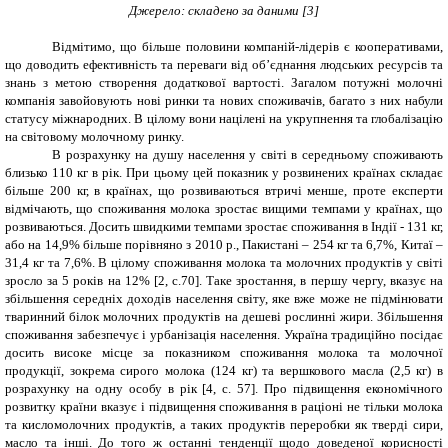
Джерело: складено за даними [
3
]
Відмітимо, що більше половини компаній-лідерів є кооперативами,
що доводить ефективність та переваги від об’єднання людських ресурсів та
знань з метою створення додаткової вартості. Загалом потужні молочні
компанія завойовують нові ринки та нових споживачів, багато з них набули
статусу міжнародних. В цілому вони націлені на укрупнення та глобалізацію
на світовому молочному ринку.
В розрахунку на душу населення у світі в середньому споживають
близько 110 кг в рік. При цьому цей показник у розвинених країнах складає
більше 200 кг, в країнах, що розвиваються втричі менше, проте експерти
відмічають, що споживання молока зростає вищими темпами у країнах, що
розвиваються. Досить швидкими темпами зростає споживання в Індії - 131 кг,
або на 14,9% більше порівняно з 2010 р., Пакистані – 254 кг та 6,7%, Китаї –
31,4 кг та 7,6%. В цілому споживання молока та молочних продуктів у світі
зросло за 5 років на 12% [2
,
c
.70]. Таке зростання, в першу чергу, вказує на
збільшення середніх доходів населення світу, яке вже може не підмінювати
тваринний білок молочних продуктів на дешеві рослинні жири. Збільшення
споживання забезпечує і урбанізація населення. Україна традиційно посідає
досить високе місце за показником споживання молока та молочної
продукції, зокрема сирого молока (124 кг) та вершкового масла (2,5 кг) в
розрахунку на одну особу в рік [4, с. 57]. Про підвищення економічного
розвитку країни вказує і підвищення споживання в раціоні не тільки молока
та кисломолочних продуктів, а таких продуктів переробки як тверді сири,
масло та інші. До того ж останні тенденції щодо доведеної корисності