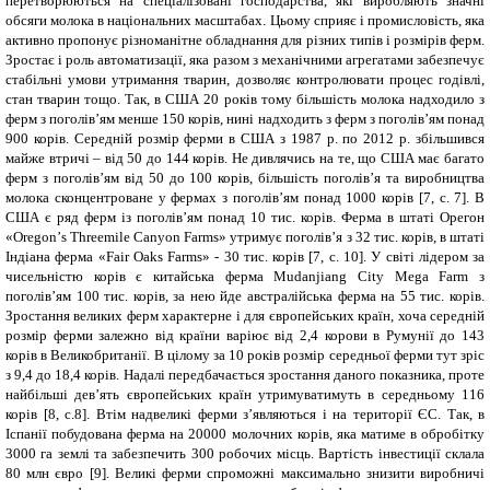
перетворюються на спеціалізовані господарства, які виробляють значні
обсяги молока в національних масштабах. Цьому сприяє і промисловість, яка
активно пропонує різноманітне обладнання для різних типів і розмірів ферм.
Зростає і роль автоматизації, яка разом з механічними агрегатами забезпечує
стабільні умови утримання тварин, дозволяє контролювати процес годівлі,
стан тварин тощо. Так, в США 20 років тому більшість молока надходило з
ферм з поголів’ям менше 150 корів, нині надходить з ферм з поголів’ям понад
900 корів. Середній розмір ферми в США з 1987 р. по 2012 р. збільшився
майже втричі – від 50 до 144 корів. Не дивлячись на те, що США має багато
ферм з поголів’ям від 50 до 100 корів, більшість поголів’я та виробництва
молока сконцентроване у фермах з поголів’ям понад 1000 корів [7, с. 7]. В
США є ряд ферм із поголів’ям понад 10 тис. корів. Ферма в штаті Орегон
«
Oregon
’
s Threemile Canyon Farms
» утримує поголів’я з 32 тис. корів, в штаті
Індіана ферма «
Fair Oaks Farms
» - 30 тис. корів
[
7, с. 10
]
. У світі лідером за
чисельністю корів є китайська ферма
Mudanjiang
City Mega Farm
з
поголів’ям 100 тис. корів, за нею йде австралійська ферма на 55 тис. корів.
Зростання великих ферм характерне і для європейських країн, хоча середній
розмір ферми залежно від країни варіює від 2,4 корови в Румунії до 143
корів в Великобританії. В цілому за 10 років розмір середньої ферми тут зріс
з 9,4 до 18,4 корів. Надалі передбачається зростання даного показника, проте
найбільші дев’ять європейських країн утримуватимуть в середньому 116
корів [8, с.8]. Втім надвеликі ферми з’являються і на території ЄС. Так, в
Іспанії побудована ферма на 20000 молочних корів, яка матиме в обробітку
3000 га землі та забезпечить 300 робочих місць. Вартість інвестиції склала
80 млн євро [9]. Великі ферми спроможні максимально знизити виробничі