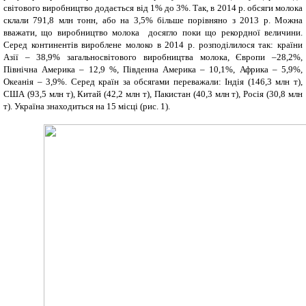
світового виробництво додається від 1% до 3%. Так, в 2014 р. обсяги молока
склали
791
,8 млн тонн, або на 3,5% більше порівняно з 2013 р. Можна
вважати, що виробництво молока досягло поки що рекордної величини.
Серед континентів вироблене молоко в 2014 р. розподілилося так: країни
Азії – 38,9% загальносвітового виробництва молока, Європи –28,2%,
Північна Америка – 12,9 %, Південна Америка – 10,1%, Африка – 5,9%,
Океанія – 3,9%. Серед країн за обсягами переважали: Індія (146,3 млн т),
США (93,5 млн т), Китай (42,2 млн т), Пакистан (40,3 млн т), Росія (30,8 млн
т). Україна знаходиться на 15 місці (рис.
1).