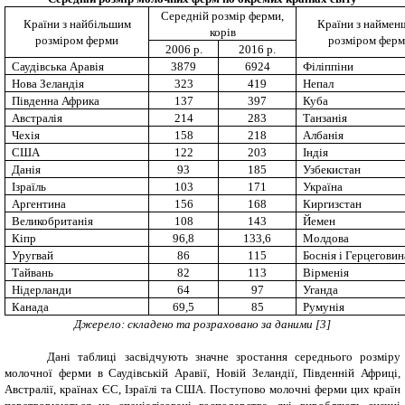
Середній розмір ферми,
Країни з найбільшим
Країни з наймен
корів
розміром ферми
розміром фер
2006 р.
2016 р.
Саудівська Аравія
3879
6924
Філіппіни
Нова Зеландія
323
419
Непал
Південна Африка
137
397
Куба
Австралія
214
283
Танзанія
Чехія
158
218
Албанія
США
122
203
Індія
Данія
93
185
Узбекистан
Ізраїль
103
171
Україна
Аргентина
156
168
Киргизстан
Великобританія
108
143
Йемен
Кіпр
96,8
133,6
Молдова
Уругвай
86
115
Боснія і Герцеговин
Тайвань
82
113
Вірменія
Нідерланди
64
97
Уганда
Канада
69,5
85
Румунія
Джерело: складено та розраховано за даними [
3
]
Дані таблиці засвідчують значне зростання середнього розміру
молочної ферми в Саудівській Аравії, Новій Зеландії, Південній Африці,
Австралії, країнах ЄС, Ізраїлі та США. Поступово молочні ферми цих країн