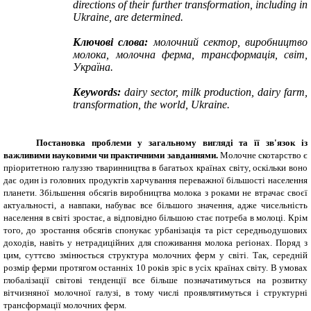
directions of their further transformation, including in
Ukraine, are determined.
Ключові слова:
молочний сектор, виробництво
молока, молочна ферма, трансформація, світ
,
Україна.
Keywords:
dairy sector, milk production, dairy farm,
transformation, the world, Ukraine.
Постановка проблеми
у загальному вигляді та її зв'язок із
важливими науковими чи практичними завданнями.
Молочне скотарство є
пріоритетною галуззю тваринництва в багатьох країнах світу, оскільки воно
дає один із головних продуктів харчування переважної більшості населення
планети. Збільшення обсягів виробництва молока з роками не втрачає своєї
актуальності, а навпаки, набуває все більшого значення, адже чисельність
населення в світі зростає, а відповідно більшою стає потреба в молоці. Крім
того, до зростання обсягів спонукає урбанізація та ріст середньодушових
доходів, навіть у нетрадиційних для споживання молока регіонах. Поряд з
цим, суттєво змінюється структура молочних ферм у світі. Так, середній
розмір ферми протягом останніх 10 років зріс в усіх країнах світу. В умовах
глобалізації світові тенденції все більше позначатимуться на розвитку
вітчизняної молочної галузі, в тому числі проявлятимуться і структурні
трансформації молочних ферм.