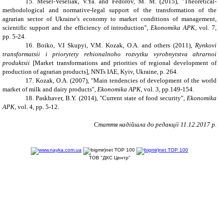
15. Mesel-Veseliak, V.Ya. and Fedorov, M. M. (2015), "Theoretical-
methodological and normative-legal support of the transformation of the
agrarian sector of Ukraine's economy to market conditions of management,
scientific support and the efficiency of introduction",
Ekonomika APK
, vol. 7,
pp. 5-24.
16. Boiko, V.I Skupyi, V.M. Kozak, O.A. and others (2011),
Rynkovi
transformatsii i priorytety rehionalnoho rozvytku vyrobnytstva ahrarnoi
produktsii
[Market transformations and priorities of regional development of
production of agrarian products], NNTs IAE, Kyiv, Ukraine, p. 264.
17. Kozak, O.A. (2007), "Main tendencies of development of the world
market of milk and dairy products",
Ekonomika APK
, vol. 3, pp.149-154.
18. Paskhaver, B.Y. (2014), "Current state of food security",
Ekonomika
APK
, vol. 4, pp. 5-12.
Стаття надійшла до редакції
11
.1
2
.2017 р.
ТОВ "ДКС Центр"