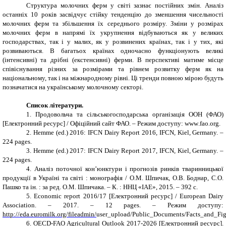
Структура молочних ферм у світі зазнає постійних змін. Аналіз
останніх 10 років засвідчує стійку тенденцію до зменшення чисельності
молочних ферм та збільшення їх середнього розміру. Зміни у розмірах
молочних ферм в напрямі їх укрупнення відбуваються як у великих
господарствах, так і у малих, як у розвинених країнах, так і у тих, які
розвиваються. В багатьох країнах одночасно функціонують великі
(інтенсивні) та дрібні (екстенсивні) ферми. В перспективі матиме місце
співіснування різних за розмірами та рівнем розвитку ферм як на
національному, так і на міжнародному рівні. Ці тренди повною мірою будуть
позначатися на українському молочному секторі.
Список літератури.
1. Продовольча та сільськогосподарська організація ООН (ФАО)
[
Електронний ресурс
]
/ Офіційний сайт ФАО. – Режим доступу:
www
.
fao
.
org
.
2.
Hemme (ed.) 2016: IFCN Dairy Report 2016, IFCN, Kiel, Germany. –
224
pages
.
3.
Hemme (ed.) 2017: IFCN Dairy Report 2017, IFCN, Kiel, Germany. –
224
pages.
4. Аналіз поточної кон’юнктури і прогнозів ринків тваринницької
продукції в Україні та світі : монографія / О.М. Шпичак, О.В. Боднар, С.О.
Пашко та ін. : за ред. О.М. Шпичака. – К. : ННЦ «ІАЕ», 2015. – 392 с.
5.
Economic report 201
6
/17 [
Електронний ресурс
]
/
European Dairy
Association. – 2017. – 12 pages. –
Режим доступу:
http://eda.euromilk.org/fileadmin/
user_upload/Public_Documents/Facts_and_F
6.
OECD
-
FAO Agricultural
Outlook
2017-2026 [Електронний ресурс].