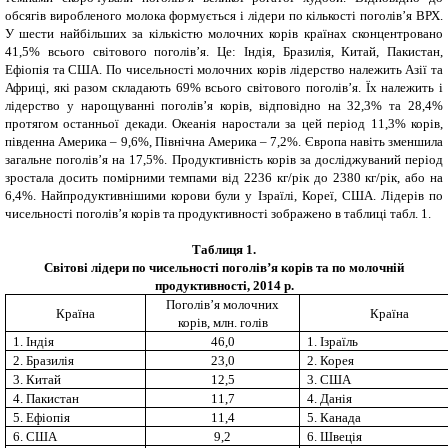
обсягів виробленого молока формується і лідери по кількості поголів’я ВРХ.
У шести найбільших за кількістю молочних корів країнах сконцентровано
41,5% всього світового поголів’я. Це: Індія, Бразилія, Китай, Пакистан,
Ефіопія та США. По чисельності молочних корів лідерство належить Азії та
Африці, які разом складають 69% всього світового поголів’я. Їх належить і
лідерство у нарощуванні поголів’я корів, відповідно на 32,3% та 28,4%
протягом останньої декади. Океанія наростали за цей період 11,3% корів,
південна Америка – 9,6%, Північна Америка – 7,2%. Європа навіть зменшила
загальне поголів’я на 17,5%. Продуктивність корів за досліджуваний період
зростала досить помірними темпами від 2236 кг/рік до 2380 кг/рік, або на
6,4%. Найпродуктивнішими корови були у Ізраїлі, Кореї, США. Лідерів по
чисельності поголів’я корів та продуктивності зображено в таблиці табл. 1.
Таблиця 1.
Світові лідери по чисельності поголів’я корів та по молочній
продуктивності, 2014 р.
Поголів’я молочних
Країна
Країна
корів, млн. голів
1. Індія
46,0
1. Ізраїль
2. Бразилія
23,0
2. Корея
3. Китай
12,5
3. США
4. Пакистан
11,7
4. Данія
5. Ефіопія
11,4
5. Канада
6. США
9,2
6. Швеція