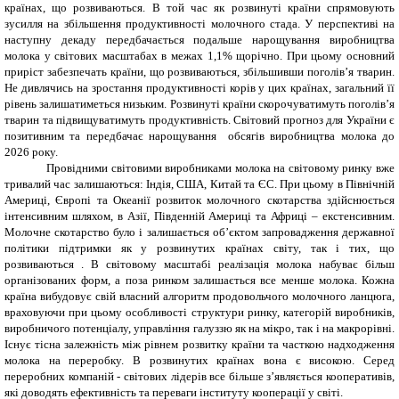
країнах, що розвиваються. В той час як розвинуті країни спрямовують
зусилля на збільшення продуктивності молочного стада. У перспективі на
наступну декаду передбачається подальше нарощування виробництва
молока у світових масштабах в межах 1,1% щорічно. При цьому основний
приріст забезпечать країни, що розвиваються, збільшивши поголів’я тварин.
Не дивлячись на зростання продуктивності корів у цих країнах, загальний її
рівень залишатиметься низьким. Розвинуті країни скорочуватимуть поголів’я
тварин та підвищуватимуть продуктивність. Світовий прогноз для України є
позитивним та передбачає нарощування обсягів виробництва молока до
2026 року.
Провідними світовими виробниками молока на світовому ринку вже
тривалий час залишаються: Індія, США, Китай та ЄС. При цьому в Північній
Америці, Європі та Океанії розвиток молочного скотарства здійснюється
інтенсивним шляхом, в Азії, Південній Америці та Африці – екстенсивним.
Молочне скотарство було і залишається об’єктом запровадження державної
політики підтримки як у розвинутих країнах світу, так і тих, що
розвиваються . В світовому масштабі реалізація молока набуває більш
організованих форм, а поза ринком залишається все менше молока. Кожна
країна вибудовує свій власний алгоритм продовольчого молочного ланцюга,
враховуючи при цьому особливості структури ринку, категорій виробників,
виробничого потенціалу, управління галуззю як на мікро, так і на макрорівні.
Існує тісна залежність між рівнем розвитку країни та часткою надходження
молока на переробку. В розвинутих країнах вона є високою. Серед
переробних компаній - світових лідерів все більше з’являється кооперативів,
які доводять ефективність та переваги інституту кооперації у світі.