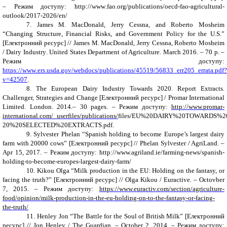
– Режим доступу:
http
://
www
.
fao
.
org
/
publications
/
oecd
-
fao
-
agricultural
-
outlook
/2017-2026/
en
/
7
.
James M. MacDonald, Jerry Cessna, and Roberto Mosheim
“
Changing Structure, Financial Risks, and Government Policy for the U.S
.
”
[
Електронний ресурс
]
//
James M. MacDonald, Jerry Cessna, Roberto Mosheim
/
Dairy Industry
.
United States Department of Agriculture. March
2016.
– 70 р.
–
Режим доступу:
https
://
www
.
ers
.
usda
.
gov
/
webdocs
/
publications
/45519/56833_
err
205_
errata
.
pdf
?
v
=42507
.
8
. The European Dairy Industry Towards 2020. Report Extracts.
Challenger, Strategies and Change
[
Електронний ресурс
]
/
Promar International
Limited. London.
2014.
– 30
pages
. –
Режим доступу:
http://www.promar-
international.com/_userfiles/publications/
files/EU%20DAIRY%20TOWARDS%2
20%20SELECTED%20EXTRACTS.pdf
.
9.
Sylvester Phelan “Spanish holding to become Europe’s largest dairy
farm with 20000 cows” [
Електронний ресурс
]
// Phelan Sylvester / AgriLand. –
Apr 15, 2017.
–
Режим доступу: http://www.agriland.ie/farming-news/spanish-
holding-to-become-europes-largest-dairy-farm/
10.
Kikou Olga “Milk production in the EU: Holding on the fantasy, or
facing the truth?” [
Електронний ресурс
]
//
Olga Kikou / Euractive. – Octovber
7, 2015.
– Режим доступу:
https://www.euractiv.com/section/agriculture-
food/opinion/milk-production-in-the-eu-holding-on-to-the-fantasy-or-facing-
the-truth/
11.
Henley
Jon
“
The Battle
for
the Soul
of
British Milk
”
[
Електронний
ресурс
] // Jon Henley
/
The
Guardian
. –
October
2. 2014. – Режим доступу: