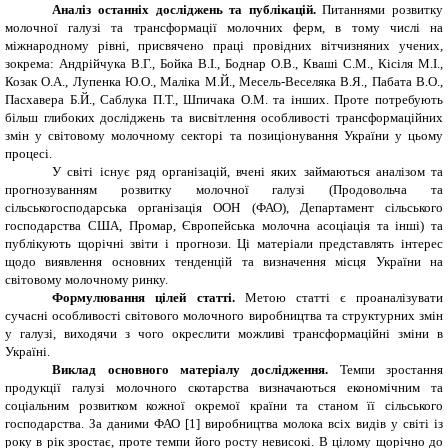
Аналіз останніх досліджень та публікацій.
Питаннями розвитку
молочної галузі та трансформації молочних ферм, в тому числі на
міжнародному рівні, присвячено праці провідних вітчизняних учених,
зокрема: Андрійчука В.Г., Бойка В.І., Боднар О.В., Кваші С.М., Кісіля М.І.,
Козак О.А., Лупенка Ю.О., Маліка М.Й., Месель-Веселяка В.Я., Пабата В.О.,
Пасхавера Б.Й., Саблука П.Т., Шпичака О.М. та інших. Проте потребують
більш глибоких досліджень та висвітлення особливості трансформаційних
змін у світовому молочному секторі та позиціонування України у цьому
процесі.
У світі існує ряд організацій, вчені яких займаються аналізом та
прогнозуванням розвитку молочної галузі (Продовольча та
сільськогосподарська організація ООН (ФАО), Департамент сільського
господарства США, Промар, Європейська молочна асоціація та інші) та
публікують щорічні звіти і прогнози. Ці матеріали представлять інтерес
щодо виявлення основних тенденцій та визначення місця України на
світовому молочному ринку.
Формулювання цілей статті.
Метою статті є проаналізувати
сучасні особливості світового молочного виробництва та структурних змін
у галузі, виходячи з чого окреслити можливі трансформаційні зміни в
Україні.
Виклад основного матеріалу дослідження.
Темпи зростання
продукції галузі молочного скотарства визначаються економічним та
соціальним розвитком кожної окремої країни та станом її сільського
господарства. За даними ФАО [
1
] виробництва молока всіх видів у світі із
року в рік зростає, проте темпи його росту невисокі. В цілому щорічно до