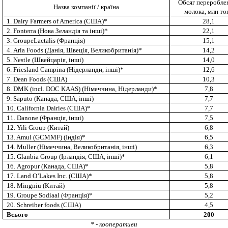
Обсяг переробле
Назва компанії / країна
молока, млн то
1. Dairy Farmers of America (США)*
28,1
2. Fonterra (Нова Зеландія та інші)*
22,1
3.
Groupe
Lactalis (Франція)
15,1
4.
Arla
Food
s
(Данія, Швеція, Великобританія)*
14,2
5. Nestle (Швейцарія, інші)
14,0
6.
Friesland Campina
(Нідерланди, інші)*
12,6
7.
Dean
Food
s
(США)
10,3
8. D
MK
(
incl
.
DOC KAAS
) (Німеччина, Нідерланди)*
7,8
9.
Saputo
(Канада, США, інші)
7,7
10.
California Dairies
(США)*
7,7
11.
Danone
(Франція, інші)
7,5
12. Yili Group (Китай)
6,8
13. Amul
(GCMMF)
(Індія)*
6,5
14.
Muller
(Німеччина, Великобританія, інші)
6,3
15.
Glanbia Group
(Ірландія, США, інші)*
6,1
16.
Agropur
(Канада, США)*
5,8
17. Land O’Lakes Inc. (США)*
5,8
18.
Mingniu
(Китай)
5,8
19.
Groupe Sodiaal
(Франція)*
5,2
20.
Schreiber foods
(США)
4,5
Всього
200
* - кооперативи