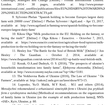
Challenger, Strategies and Change [Online] / Promar International Limited.
London. 2014.– 30 pages, available at: http://www.promar-
international.com/_userfiles/publications/files/EU%20DAIRY%20TOWARDS%
20%20SELECTED%20EXTRACTS.pdf.
9. Sylvester Phelan “Spanish holding to become Europes largest dairy
farm with 20000 cows” [Online] // Phelan Sylvester / AgriLand. – Apr 15, 2017,
available at: http://www.agriland.ie/farming-news/spanish-holding-to-become-
europes-largest-dairy-farm/
10. Kikou Olga “Milk production in the EU: Holding on the fantasy, or
facing the truth?” [Online] // Olga Kikou / Euractive. – Octovber 7, 2015,
available at: https://www.euractiv.com/section/agriculture-food/opinion/milk-
production-in-the-eu-holding-on-to-the-fantasy-or-facing-the-truth/
11. Henley Jon “The Battle for the Soul of British Milk” [Online] // Jon
Henley / The Guardian. – October 2. 2014, available at:
https://www.theguardian.com/uk-news/2014/oct/02/-sp-battle-soul-british-milk.
12. Kozak, O.A.and Dudnyk, O. S. (2016), "The prospects of ukraine’s
households transformation into family farms",
Efektyvna ekonomika
, [Online],
available at: http://www.economy.nayka.com.ua/?op=1&z=5181.
13. The Verkhovna Rada of Ukraine (2016), The Law of Ukraine " On
Farmers", available at: http://zakon2.rada.gov.ua/laws/show/973-15.
14. Lupenko, Yu.O. Malik, M.Y Kisil, . M.I. and others (2014),
Metodychni rekomendatsii z orhanizatsii simeinykh ferm v Ukraini (na prykladi
ferm z vyrobnytstva moloka)
[Methodical recommendations on the organization
of family farms in Ukraine (on the example of milk production farms)], NNTs
«IAE», Kyiv, Ukraine, p. 60.