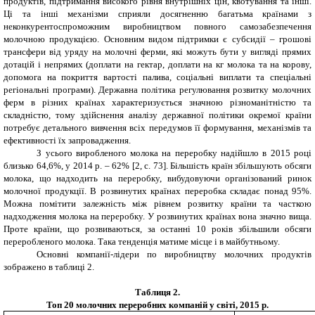
продуктів, підтримання високого рівня внутрішніх цін, квотування та інші.
Ці та інші механізми сприяли досягненню багатьма країнами з
неконкурентоспроможним виробництвом повного самозабезпечення
молочною продукцією. Основним видом підтримки є субсидії – грошові
трансфери від уряду на молочні ферми, які можуть бути у вигляді прямих
дотацій і непрямих (доплати на гектар, доплати на кг молока та на корову,
допомога на покриття вартості палива, соціальні виплати та спеціальні
регіональні програми). Державна політика регулювання розвитку молочних
ферм в різних країнах характеризується значною різноманітністю та
складністю, тому здійснення аналізу державної політики окремої країни
потребує детального вивчення всіх передумов її формування, механізмів та
ефективності їх запровадження.
З усього виробленого молока на переробку надійшло в 2015 році
близько 64,6%, у 2014 р. – 62% [2, с. 73]. Більшість країн збільшують обсяги
молока, що надходить на переробку, вибудовуючи організований ринок
молочної продукції. В розвинутих країнах переробка складає понад 95%.
Можна помітити залежність між рівнем розвитку країни та часткою
надходження молока на переробку. У розвинутих країнах вона значно вища.
Проте країни, що розвиваються, за останні 10 років збільшили обсяги
переробленого молока. Така тенденція матиме місце і в майбутньому.
Основні компанії-лідери по виробництву молочних продуктів
зображено в таблиці 2.
Таблиця 2.
Топ 20 молочних переробних компаній у світі, 2015 р.