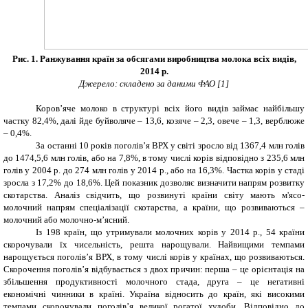
Рис. 1. Ранжування країн за обсягами виробництва молока всіх видів,
2014 р.
Джерело: складено за даними ФАО [1]
Коров’яче молоко в структурі всіх його видів займає найбільшу
частку 8
2
,
4
%, далі йде буйволяче – 1
3
,
6
, козяче – 2,3, овече – 1,3, верблюже
– 0,
4
%.
За останні 10 років поголів’я ВРХ у світі зросло від 13
67
,4 млн голів
до 1474,5,6 млн голів, або на 7,8%, в тому числі корів відповідно з 235,6 млн
голів у 2004 р. до 274 млн голів у 2014 р., або на 16,3%. Частка корів у стаді
зросла з 17,2% до 18,6%. Цей показник дозволяє визначити напрям розвитку
скотарства. Аналіз свідчить, що розвинуті країни світу мають м'ясо-
молочний напрям спеціалізації скотарства, а країни, що розвиваються –
молочний або молочно-м’ясний.
Із 198 країн, що утримували молочних корів у 2014 р., 54 країни
скорочували їх чисельність, решта нарощували. Найвищими темпами
нарощується поголів’я ВРХ, в тому числі корів у країнах, що розвиваються.
Скорочення поголів’я відбувається з двох причин: перша – це орієнтація на
збільшення продуктивності молочного стада, друга – це негативні
економічні чинники в країні. Україна відносить до країн, які високими
темпами скорочували поголів’я великої рогатої худоби. Відповідно до