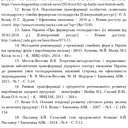
https://www.theguardian.com/uk-news/2014/oct/02/-sp-battle-soul-british-milk.
1
2
.
Козак О.А. Перспективи трансформації особистих селянських
господарств у сімейні фермерські господарства
[
Електронний ресурс
]
/ О. А.
Козак, О. С. Дудник // Ефективна економіка. – 2016 р. – Режим доступу до
статті: http://www.economy.nayka.com.ua/?op=1&z=5181.
13. Закон України «Про фермерське господарство» (із змінами від
30.03.2016 р.)
[
Електронний ресурс
]
. – Режим доступу:
http://zakon2.rada.gov.ua/laws/show/973-15.
14. Методичні рекомендації з організації сімейних ферм в Україні
(на прикладі ферм з виробництва молока) / [Ю.О. Лупенко, М.Й. Малік, М.І.
Кісіль та ін.]. – К.: ННЦ «ІАЕ», 2014. – 60 с.
15. Месель-Веселяк В.Я.
Теоретико
-
методологічне
і
нормативно
-
правове забезпечення трансформації аграрного сектору економіки України
до ринкових умов господарювання
,
науковий супровід
та
ефективність
запровадження
/
В.
Я. Месель-Веселяк, М. М. Федоров
//
Економіка АПК
. -
2015
. -
№ 7
. - С.
5
-
24.
16. Ринкові трансформації і пріоритети регіонального розвитку
виробництва аграрної продукції : монографія / [Бойко В.І,, Скупий В.М.,
Козак О.А. та ін.]. – К. : ННЦ ІАЕ, 2011. – 264 с.
17. Козак О.А. Основні тенденції розвитку світового ринку молока
та молочної продукції / О.А. Козак // Економіка АПК. – 2007. – №3. – С.149-
154.
18.
Пасхавер Б.Й. Сучасний стан продовольчої безпеки/ Б.Й.
Пасхавер // Економіка АПК. - 2014. - № 4. - С. 5-12.