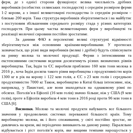
ферм, де з однієї сторони функціонує велика чисельність дрібних
виробників (особистих селянських господарств) з середнім розміром ферми
1-2 корови, а з іншої великотоварні господарства із середнім розміром –
близько 200 корів. Така структура виробників зберігатиметься і на майбутнє
з поступовим збільшенням середнього розміру стада у різних категоріях
господарств. При цьому частка великотоварних ферм у виробництві та
реалізації молочної сировини постійно зростатиме.
За даними ФАО в перспективі великі структурні відмінності
зберігатимуться між основними країнами-виробниками. У прогнозах
зазначається, що різні види виробників (великі і дрібні) будуть співіснувати
на ринку молока та молочної продукції. Ферми з інтенсивними та
екстенсивними системами ведення досягатимуть різних визначених рівнів
виробництва. Так, Індія та ЄС виробили приблизно 160 млн тонн молока в
2016 р., хоча Індія досягла такого рівня виробництва з продуктивністю корів
1300 кг в рік на корову і 122 млн голів, а ЄС з 23 млн голів і середньою
продуктивністю 7000 кг. Також, виробництво в Китаї більш інтенсивне, ніж,
наприклад, у Пакистані, але вони знаходяться на однаковому рівні по
обсягах. Поголів’я в Ефіопії (16 млн голів) значно більше, ніж у США (9 млн
голів), проте в Ефіопія виробила 4 млн тонн в 2016 році проти 96 млн тонн в
США [6].
Висновки.
Молоко та молочні продукти набувають все більшого
значення у продовольчих системах переважної більшості країн. Тому
виробництво молока, як і його споживання, у світі постійно зростає, не
дивлячись на кризи, які періодично виникають на даному ринку. Паралельно
відбувається і ріст поголів’я корів, яке вищими темпами нарощується у