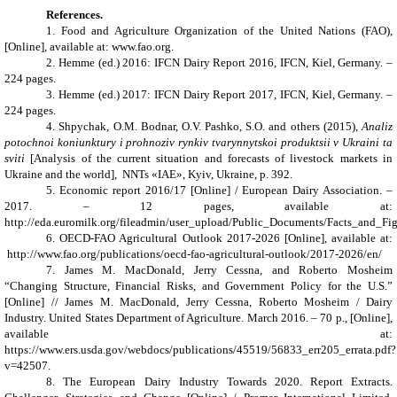
References.
1. Food and Agriculture Organization of the United Nations (FAO),
[Online], available at: www.fao.org.
2. Hemme (ed.) 2016: IFCN Dairy Report 2016, IFCN, Kiel, Germany. –
224 pages.
3. Hemme (ed.) 2017: IFCN Dairy Report 2017, IFCN, Kiel, Germany. –
224 pages.
4. Shpychak, O.M. Bodnar, O.V. Pashko, S.O. and others (2015),
Analiz
potochnoi koniunktury i prohnoziv rynkiv tvarynnytskoi produktsii v Ukraini ta
sviti
[Analysis of the current situation and forecasts of livestock markets in
Ukraine and the world], NNTs «IAE», Kyiv, Ukraine, p. 392.
5. Economic report 2016/17 [Online] / European Dairy Association. –
2017. – 12 pages, available at:
http://eda.euromilk.org/fileadmin/user_upload/Public_Documents/Facts_and
6. OECD-FAO Agricultural Outlook 2017-2026 [Online], available at:
http://www.fao.org/publications/oecd-fao-agricultural-outlook/2017-2026/en/
7. James M. MacDonald, Jerry Cessna, and Roberto Mosheim
“Changing Structure, Financial Risks, and Government Policy for the U.S.”
[Online] // James M. MacDonald, Jerry Cessna, Roberto Mosheim / Dairy
Industry. United States Department of Agriculture. March 2016. – 70 p., [Online],
available at:
https://www.ers.usda.gov/webdocs/publications/45519/56833_err205_errata.pdf?
v=42507.
8. The European Dairy Industry Towards 2020. Report Extracts.