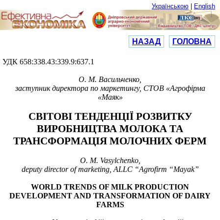
Українською
|
English
НАЗАД
ГОЛОВНА
УДК 658:338.43:339.9:637.1
О. М. Васильченко,
заступник директора по маркетингу, СТОВ «Агрофірма
«Маяк»
СВІТОВІ ТЕНДЕНЦІЇ РОЗВИТКУ
ВИРОБНИЦТВА МОЛОКА ТА
ТРАНСФОРМАЦІЯ МОЛОЧНИХ ФЕРМ
O. M. Vasylchenko,
deputy director of marketing, ALLC “Agrofirm “Mayak”
WORLD TRENDS OF MILK PRODUCTION
DEVELOPMENT AND TRANSFORMATION OF DAIRY
FARMS