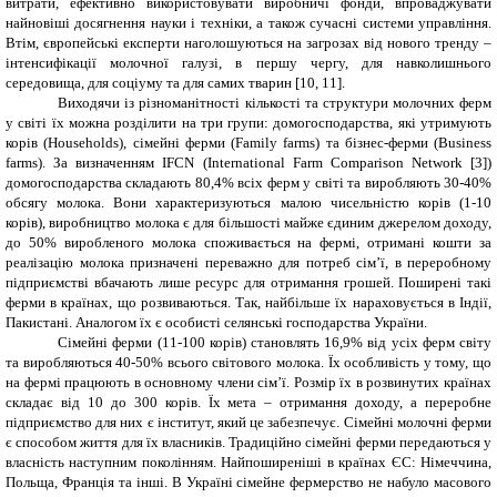
витрати, ефективно використовувати виробничі фонди, впроваджувати
найновіші досягнення науки і техніки, а також сучасні системи управління.
Втім, європейські експерти наголошуються на загрозах від нового тренду –
інтенсифікації молочної галузі, в першу чергу, для навколишнього
середовища, для соціуму та для самих тварин [10, 11].
Виходячи із різноманітності кількості та структури молочних ферм
у світі їх можна розділити на три групи: домогосподарства, які утримують
корів (Households), сімейні ферми (Family farms) та бізнес-ферми (Business
farms). За визначенням IFCN (International Farm Comparison Network
[
3
]
)
домогосподарства складають 80,4% всіх ферм у світі та виробляють 30-40%
обсягу молока. Вони характеризуються малою чисельністю корів (1-10
корів), виробництво молока є для більшості майже єдиним джерелом доходу,
до 50% виробленого молока споживається на фермі, отримані кошти за
реалізацію молока призначені переважно для потреб сім’ї, в переробному
підприємстві вбачають лише ресурс для отримання грошей. Поширені такі
ферми в країнах, що розвиваються. Так, найбільше їх нараховується в Індії,
Пакистані. Аналогом їх є особисті селянські господарства України.
Сімейні ферми (11-100 корів) становлять 16,9% від усіх ферм світу
та виробляються 40-50% всього світового молока. Їх особливість у тому, що
на фермі працюють в основному члени сім’ї. Розмір їх в розвинутих країнах
складає від 10 до 300 корів. Їх мета – отримання доходу, а переробне
підприємство для них є інститут, який це забезпечує. Сімейні молочні ферми
є способом життя для їх власників. Традиційно сімейні ферми передаються у
власність наступним поколінням. Найпоширеніші в країнах ЄС: Німеччина,
Польща, Франція та інші. В Україні сімейне фермерство не набуло масового