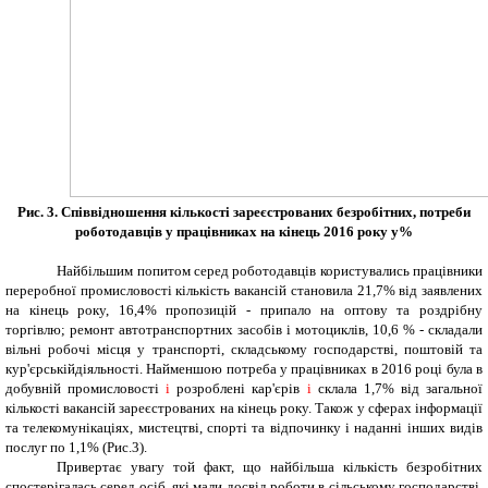
Рис. 3. Співвідношення кількості зареєстрованих безробітних, потреби
роботодавців у працівниках на кінець 2016 року у%
Найбільшим попитом серед роботодавців користувались працівники
переробної промисловості кількість вакансій становила 21,7% від заявлених
на кінець року, 16,4% пропозицій - припало на
оптову та роздрібну
торгівлю; ремонт автотранспортних засобів і мотоциклів,
10,6 % - складали
вільні робочі місця у транспорті, складському господарстві, поштовій та
кур'єрськійдіяльності.
Найменшою потреба у працівниках в 2016 році була в
добувній промисловості
і
розроблені кар'єрів
і
склала 1,7% від загальної
кількості вакансій зареєстрованих на кінець року. Також у сферах інформації
та телекомунікаціях, мистецтві, спорті та відпочинку і наданні інших видів
послуг по 1,1% (Рис.3).
Привертає увагу той факт, що найбільша кількість безробітних
спостерігалась серед осіб, які мали досвід роботи в
сільському господарстві,