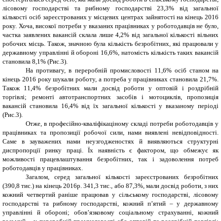
лісовому господарстві та рибному господарстві 23,3% від загальної
кількості осіб зареєстрованих у місцевих центрах зайнятості на кінець 2016
року. Хоча, високої потреби у вказаних працівниках у роботодавців не було,
частка заявлених вакансій склала лише 4,2% від загальної кількості вільних
робочих місць
.
Також, значною була кількість безробітних, які працювали у
державному управлінні й обороні
16,6%, натомість кількість таких вакансій
становила 8,1%
(Рис.3)
.
На противагу, в переробній промисловості 11,6% осіб станом на
кінець 2016 року шукали роботу, а потреба у працівниках становила 21,7%.
Також 11,4% безробітних мали досвід роботи у оптовій і роздрібній
торгівлі;
ремонті автотранспортних засобів і мотоциклів, пропозиція
вакансій становила 1
6,4% від їх загальної кількості у вказаному періоді
(Рис.3)
.
Отже, в професійно-кваліфікаціному складі
потреби роботодавців у
працівниках та пропозиції робочої сили, нами
виявлені невідповідності.
Саме в зауважених нами неузгодженостях й виявляються структурні
диспропорції ринку праці. Їх наявність є фактором, що обмежує як
можливості працевлаштування безробітних, так і задоволення потреб
роботодавців у працівниках.
Загалом, серед загальної кількості зареєстрованих безробітних
(390,8 тис.) на кінець 2016р. 341,3 тис., або 87,3%, мали досвід роботи, з них
кожний четвертий раніше працював у
сільському господарстві, лісовому
господарстві та рибному господарстві
,
кожний п’ятий
–
у
державному
управлінні й обороні; обов
’
язковому соціальному страхуванні,
кожний