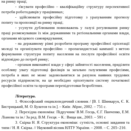
на ринку праці;
- з'ясувати професійно – кваліфікаційну структуру перспективної
потреби роботодавців у працівниках;
- здійснювати професійну підготовку з урахуванням прогнозу
попиту та пропозиції на ринку праці;
- усунути дублювання повноважень у галузі регулювання ринку
праці розмежувавши їх між державними та регіональними органами влади,
органами місцевого самоврядування;
- на державному рівні розробити програму професійної орієнтації
молоді та організувати професійно – пропагандистські кампанії з метою
формування структури попиту населення на послуги професійної освіти
відповідно до потреб ринку;
- органам виконавчої влади у сфері зайнятості населення, приділити
особливу увагу підготовці фахівців за загально галузевими професіями,
потреба в яких не може задовольнятися за рахунок наявних трудових
ресурсів підприємств; на це необхідно орієнтувати систему початкової
професійної освіти та програми перепідготовки безробітних.
Література.
1.
Філософський енциклопедичний словник / [В. І. Шинкарук, Є. К.
Бистрицький, М. О. Булатов та ін.]. – Київ: Абрис, 2002. – 751 с.
2.
Перехідна економіка: Підручник/ В.М. Геєць, Є.Г. Панченко, Е.М.
Ліанова та ін./ За ред. В.М. Геєця. – К.: Вища шк., 2003. – 591 с
3.
Скірка Н. Я. Структура економіки: сутність, основні завдання та
типи / Н. Я. Скірка. // Науковий вісник НЛТУ України. – 2008. – С. 205–216.