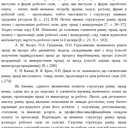
виступає в формі робочої сили; – ціну, яка виступає у формі заробітної
плати; – попит, який визначає потребу країни, галузі, регіону, фірми в
робочій силі; – пропозицію, тобто чисельність і структуру наявних
трудових ресурсів [6, с. 21]; В.М. Петюх вважає структурою ринку праці
попит і пропозицію робочої сили, ціну праці і конкуренцію [7, с. 36–37];
Згідно точки зору Е.М. Лібанової до основних елементів ринку праці, крім
попиту і пропозиції, ціни робочої сили і конкуренції, слід також відносити
кон'юнктуру, вартість робочої сили та її резерв [8, с. 21; 9, с. 103].
А. М. Колот, О.А. Грішнова, О.О. Герасименко визначають ринок
праці як процес або динамічну модель, складниками якої є вхід (спосіб
залучення індивідуальної праці до процесу виробництва), процес (спосіб
координації та використання праці) та вихід (спосіб оцінки праці та
винагороди працівника). [9, c.208]
Є. П. Качан, В. Я. Брич, О.П. Дяків та ін. зазначають, що елементами
ринку праці виступають: товар, попит, пропозиція та ціна робочої сили. [10,
c.274]
Як бачимо, єдиного визначення поняття структури ринку праці
немає, однак все ж до переліку її елементів науковці включають попит на
працю, пропозицію праці та винагороду за роботу. Проте, для детального
аналізу ринку праці вказаних показників не завжди достатньо, тому багато
науковців досліджують різні його аспекти: у галузевому, регіональному,
статевому та віковому розрізі, за професійно-кваліфікаційним складом
попиту та пропозиції. Відповідно, це визначає структуру ринку праці,
розподіл робочої сили по галузях. Галузева структура ринку праці
характеризує сукупний попит суспільства на робочу силу галузей народного