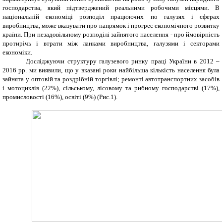
господарства, який підтверджений реальними робочими місцями. В
національній економіці розподіл працюючих по галузях і сферах
виробництва, може вказувати про напрямок і прогрес економічного розвитку
країни. При незадовільному розподілі зайнятого населення - про ймовірність
протирічь і втрати між ланками виробництва, галузями і секторами
економіки.
Досліджуючи структуру галузевого ринку праці України в 2012 –
2016 рр. ми виявили, що
у вказані роки найбільша кількість населення була
зайнята у оптовій та роздрібній торгівлі; ремонті автотранспортних засобів
і мотоциклів (22%), сільському, лісовому та рибному господарстві (17%),
промисловості (16%), освіті (9%) (Рис.1).