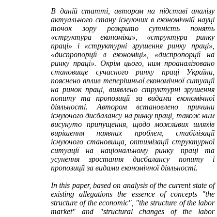
В даній статті, автором на підставі аналізу
актуального стану існуючих в економічній науці
точок зору розкрито сутність
понять
«структура економіки»,
«структура ринку
праці»
і «структурні зрушення ринку праці»,
«
диспропорції в економіці», «диспропорції на
ринку праці»
. Окрім цього, ним проаналізовано
становище сучасного ринку праці України,
пояснено вплив теперішньої економічної ситуації
на ринок праці, виявлено
структурні зрушення
попиту та пропозиції
за видами економічної
діяльності. Автором встановлено причини
існуючого дисбалансу на ринку праці, також ним
висунуто припущення, щодо можливих шляхів
вирішення наявних проблем, стабілізації
існуючого становища, оптимізації структурної
ситуації на національному ринку праці та
усунення зростання дисбалансу
попиту і
пропозиції
за видами економічної діяльності.
In this paper, based on analysis of the current state of
existing allegations t
he essence of concepts
"
the
structure of the
economic",
"the structure of the labor
market" and "structural changes of the labor