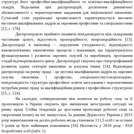
структурі його професійно-кваліфікаційного та освітньо-кваліфікаційного
складів. Подолання цих диспропорцій, досягнення динамічної
збалансованості є першочерговим завданням для національної економіки.
Сучасний стан української промисловості характеризується високою
нестачею кваліфікованих кадрів за окремими професіями та спеціальностями
[12, с. 178].
Диспропорцією прийнято називати невідповідність між складовими
частинами цілого, відсутність пропорційності; непропорційність
[13
]
.
Диспропорції в економіці – порушення узгодженості, відповідності
взаємопов'язаних економічних процесів і показників, що характеризують
функціонування і розвиток окремих галузей та виробництв, протікання
стадій відтворювального циклу. Диспропорції свідчать про гіпертрофований
розвиток одних секторів економіки за рахунок інших [14]. Відповідно
диспропорції на ринку праці – це нестача кваліфікованих кадрів по окремих
галузях економіки і професіях, спеціальностях/спеціалізаціях;
невідповідність структури професійної освіти актуальним і перспективним
потребам ринку праці за кваліфікаційним рівнем і професійною структурою
[15, с. 124].
На сьогодні, співвідношення між попитом на робочу силу та її
пропозицією в Україні свідчить про зменшення загострення ситуації на
ринку праці. Стійка тенденція до зростання пропозиції робочої сили та
скорочення попиту на неї знижується. За даними Держстату України у 2015
році навантаження на десять робочих місць становило 111,5 осіб і за останні
5 років це було найвищим показником [16]. Натомість у 2016 році - 93,6
безробітних осіб (табл. 1).