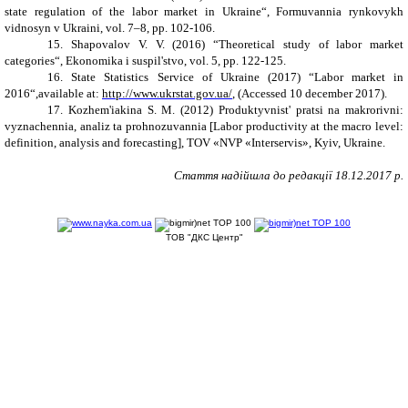
state regulation of the labor market in Ukraine“, Formuvannia rynkovykh
vidnosyn v Ukraini, vol. 7–8, pp. 102-106.
15. Shapovalov V. V. (2016) “Theoretical study of labor market
categories“, Ekonomika i suspil'stvo, vol. 5, pp. 122-125.
16. State Statistics Service of Ukraine (2017) “Labor market in
2016“,available at:
http://www.ukrstat.gov.ua/
, (Accessed 10 december 2017).
17. Kozhem'iakina S. M. (2012) Produktyvnist' pratsi na makrorivni:
vyznachennia, analiz ta prohnozuvannia [Labor productivity at the macro level:
definition, analysis and forecasting], TOV «NVP «Interservis», Kyiv, Ukraine.
Стаття надійшла до редакції
1
8
.12.2017 р.
ТОВ "ДКС Центр"