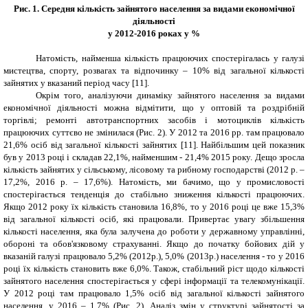
Рис. 1. Середня кількість зайнятого населення за видами економічної
діяльності
у 2012-2016 роках у %
Натомість, найменша кількість працюючих спостерігалась у галузі
мистецтва, спорту, розвагах та відпочинку – 10% від загальної кількості
зайнятих у вказаний період часу [11].
Окрім того, аналізуючи динаміку зайнятого населення за видами
економічної діяльності можна відмітити, що у о
птовій та роздрібній
торгівлі; ремонті автотранспортних засобів і мотоциклів кількість
працюючих суттєво не змінилася
(Рис. 2)
. У 2012 та 2016 рр. там працювало
21,6% осіб від загальної кількості зайнятих [11]. Найбільшим цей показник
був у 2013 році і складав 22,1%, найменшим - 21,4% 2015 року.
Дещо зросла
кількість зайнятих у сільському, лісовому та рибному господарстві (2012 р. –
17,2%, 2016 р. – 17,6%). Натомість, ми бачимо, що у промисловості
спостерігається тенденція до стабільно зниження кількості працюючих.
Якщо 2012 року їх кількість становила 16,8%, то у 2016 році це вже 15,3%
від загальної кількості осіб, які працювали. Привертає увагу збільшення
кількості населення, яка була залучена до роботи у державному управлінні,
обороні та обов'язковому страхуванні. Якщо до початку бойових дій у
вказаній галузі працювало 5,2% (2012р.), 5,0% (2013р.) населення - то у 2016
році їх кількість становить вже 6,0%. Також, стабільний ріст щодо кількості
зайнятого населення спостерігається у сфері інформації та телекомунікації.
У 2012 році там працювало 1,5% осіб від загальної кількості зайнятого
населення, у 2016 – 1,7% (Рис. 2). Аналіз змін у структурі зайнятості за