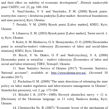
and their effect on stability of economic development”, Zbirnyk naukovykh
prats' ChDTU, vol. 22, pp. 160–164.
6. Vasyl'chenko, V. S. and Vasylenko, P. M. (2000) Rynok pratsi:
teoretychni osnovy i derzhavna praktyka [Labor market: theoretical foundations
and state practice], Kyiv, Ukraine.
7. Petiukh, V. M. (2000) Rynok pratsi [Labor market], KNEU, Kyiv,
Ukraine.
8. Libanova, E. M. (2003) Rynok pratsi [Labor market], Tsentr navch. l-
ry, Kyiv, Ukraine.
9. Kolot, A. M. Hrishnova, O. A. Herasymenko, O. O. (2009) Ekonomika
pratsi ta sotsial'no-trudovi vidnosyny [Economics of labor and social-labor
relations], KNEU, Kyiv, Ukraine.
10. Brych, V. Ya. Diakiv, O. P. and Nadvynychnyj, S. A. (2006)
Ekonomika pratsi ta sotsial'no - trudovi vidnosyny [Economics of labor and
social and labor relations], TDEU, Ternopil', Ukraine.
11. State Statistics Service of Ukraine (2017) “Economic Statistics.
National accounts“, available at:
http://www.ukrstat.gov.ua/
, (Accessed 10
december 2017).
12. Pischulina O. M. (2009) “The main directions of reforming the state
policy on labor market regulation and labor-resource management in Ukraine“,
Stratehichni priorytety, vol. 2, pp. 175-184.
13. Bilodid I. K. (1970—1980) Slovnyk ukrains'koi movy: v 11 tt.
[Dictionary of the Ukrainian language: in 11 vols], Naukova dumka, Kyiv,
Ukraine.
14. Cherniavs'ka Yu. B. (2007) “Economic levers of the mechanism of