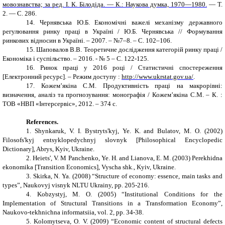
мовознавства; за ред. І. К. Білодіда. — К.: Наукова думка, 1970—1980.
— Т.
2. — С. 286.
14.
Чернявська Ю.Б. Економічні важелі механізму державного
регулювання ринку праці в Україні / Ю.Б. Чернявська // Формування
ринкових відносин в Україні. – 2007. – №7–8. – С. 102–106.
15.
Шаповалов В.В. Теоретичне дослідження категорій ринку праці /
Економіка і суспільство. – 2016. - № 5 – С. 122-125.
16.
Ринок праці у 2016 році / Статистичні спостереження
[Електронний ресурс]. – Режим доступу :
http://www.ukrstat.gov.ua/
.
17.
Кожем’якіна С.М. Продуктивність праці на макрорівні:
визначення, аналіз та прогнозування: монографія / Кожем’якіна C.М. – К. :
ТОВ «НВП «Інтерсервіс», 2012. – 374 с.
References.
1. Shynkaruk, V. I. Bystryts'kyj, Ye. K. and Bulatov, M. O. (2002)
Filosofs'kyj entsyklopedychnyj slovnyk [Philosophical Encyclopedic
Dictionary], Abrys, Kyiv, Ukraine.
2. Heiets', V. M Panchenko, Ye. H. and Lianova, E. M. (2003) Perekhidna
ekonomika [Transition Economics], Vyscha shk., Kyiv, Ukraine.
3. Skirka, N. Ya. (2008) “Structure of economy: essence, main tasks and
types”, Naukovyj visnyk NLTU Ukrainy, pp. 205-216.
4. Kobzystyj, M. O. (2005) “Institutional Conditions for the
Implementation of Structural Transitions in a Transformation Economy”,
Naukovo-tekhnichna informatsiia, vol. 2, pp. 34-38.
5. Kolomytseva, O. V. (2009) “Economic content of structural defects