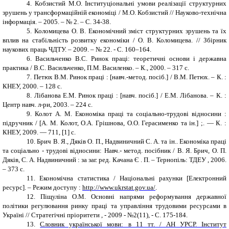
4.
Кобзистий М.О. Інституціональні умови реалізації структурних
зрушень у трансформаційній економіці / М.О. Кобзистий // Науково-технічна
інформація. – 2005. – № 2. – С. 34-38.
5.
Коломицева О. В. Економічний зміст структурних зрушень та їх
вплив на стабільність розвитку економіки / О. В. Коломицева. // Збірник
наукових праць ЧДТУ. – 2009.
–
№ 22. - С. 160–164.
6.
Васильченко В.С. Ринок праці: теоретичні основи і державна
практика / В.С. Васильченко, П.М. Василенко. – К., 2000. – 317 с.
7.
Петюх В.М. Ринок праці : [навч.-метод. посіб.] / В.М. Петюх. – К. :
КНЕУ, 2000. – 128 с.
8.
Лібанова Е.М. Ринок праці : [навч. посіб.] / Е.М. Лібанова. – К. :
Центр навч. л-ри, 2003. – 224 с.
9.
Колот А. М. Економіка праці та соціально-трудові відносини :
підручник / [А. М. Колот, О.А. Грішнова, О.О. Герасименко та ін.] ;. — К. :
КНЕУ, 2009. — 711, [1] с.
10.
Брич В. Я., Дяків О. П., Надвиничний С. А. та ін.. Економіка праці
та соціально - трудові відносини: Навч.- метод. посібник / В. Я. Брич, О. П.
Дяків, С. А. Надвиничний : за заг. ред. Качана Є . П. – Тернопіль: ТДЕУ , 2006.
– 373 с.
11.
Економічна статистика / Національні рахунки [Електронний
ресурс]. – Режим доступу :
http://www.ukrstat.gov.ua/
.
12.
Піщуліна О.М. Основні напрями реформування державної
політики регулювання ринку праці та управління трудовими ресурсами в
Україні // Стратегічні пріоритети , - 2009 - №2(11), - С. 175-184.
13.
Словник української мови: в 11 тт. / АН УРСР. Інститут