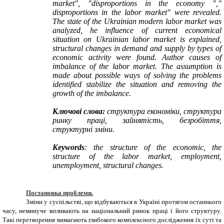
market", "disproportions in the economy ","
disproportions in the labor market" were revealed.
The state of the Ukrainian modern labor market was
analyzed,
he influence of current economical
situation on Ukrainian labor market is explained,
structural changes in demand and supply by types of
economic activity were found.
Author
causes of
imbalance of the labor market.
The assumption is
made about possible ways of solving the problems
identified
stabilize the situation and removing the
growth of the imbalance.
Ключові слова:
структура економіки, структура
ринку праці, зайнятість, безробіття,
структурні зміни
.
Keywords
:
the structure of the
economic,
the
structure of the labor market,
employment,
unemployment,
structural changes.
Постановка проблеми.
Зміни у суспільстві, що відбуваються в Україні протягом останнього
часу, неминуче впливають на національний ринок праці і його структуру.
Такі перетворення вимагають глибокого комплексного дослідження їх суті та