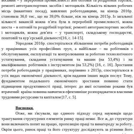
восьмий – у переробній промисловості або
оптовій та роздрібній торгівлі;
ремонті автотранспортних засобів і мотоциклів
.
Кількість вільних робочих
місць (вакантних посад), заявлених роботодавцями, на кінець 2016р.
становила 36,0
тис., що на 39,0% більше, ніж на кінець 2015р. Із загальної
кількості вакансій кожна п’ята була в переробній промисловості, кожна
шоста – в оптовій та роздрібній торгівлі; ремонті автотранспортних засобів
і мотоциклів, кожна дев’ята – у транспорті, складському господарстві,
поштовій та кур’єрській діяльності
[16, с. 14-15].
Упродовж 2016р. спостерігалося збільшення потреби роботодавців
у працівниках усіх професійних груп, а найбільше – на робітників з
обслуговування, експлуатації та контролювання за роботою технологічного
устаткування, складання устаткування та машин (на 53,4%) і на
кваліфікованих робітників з інструментом (на 53,2%) [16, с. 16]. Зростання
потреби роботодавців у працівниках, порівняно з 2015р, спостерігалося в
усіх видах економічної діяльності, крім надання інших видів послуг. Тому,
фундаментом подальшого економічного зростання повинно стати
підвищення продуктивності праці, інтерес до якої останніми роками був
втрачений: країна повинна навчитися ефективніше розпоряджатися власними
трудовими ресурсами та капіталом [17, с. 5].
Висновки.
Отже, ми з'ясували, що єдиного підходу серед науковців щодо
трактування структурних елементів ринку праці немає. Все ж,
до структури
вони включають попит на працю, пропозицію праці та винагороду за роботу.
Окрім цього, ринок праці та його структуру досліджують за різними його