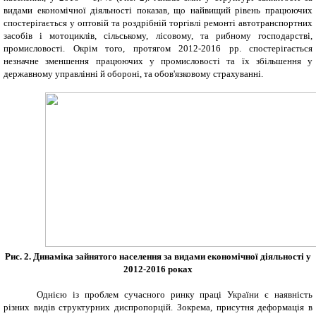
видами економічної діяльності показав, що найвищий рівень працюючих
спостерігається у оптовій та роздрібній
торгівлі ремонті автотранспортних
засобів і мотоциклів
, сільському, лісовому, та рибному господарстві,
промисловості. Окрім того, протягом 2012-2016 рр. спостерігається
незначне зменшення працюючих у промисловості та їх збільшення у
д
ержавному управлінні й обороні, та обов'язковому страхуванні.
Рис. 2. Динаміка зайнятого населення за видами економічної діяльності у
2012-2016 роках
Однією із проблем сучасного ринку праці України є наявність
різних видів структурних диспропорцій. Зокрема, присутня деформація в