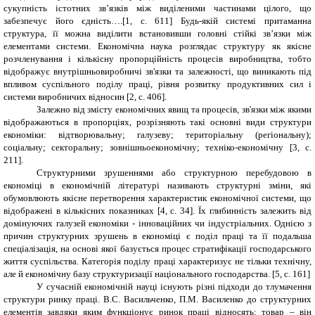
сукупність істотних зв’язків між виділеними частинами цілого, що
забезпечує його єдність….[1, c. 611] Будь-якій системі притаманна
структура, її можна виділити встановивши головні стійкі зв’язки між
елементами системи. Економічна наука розглядає структуру як якісне
розчленування і кількісну пропорційність процесів виробництва, тобто
відображує внутрішньовиробничі зв'язки та залежності, що виникають під
впливом суспільного поділу праці, рівня розвитку продуктивних сил і
системи виробничих відносин [2, с. 406].
Залежно від змісту економічних явищ та процесів, зв'язки між якими
відображаються в пропорціях, розрізняють такі основні види структури
економіки: відтворювальну; галузеву; територіальну (регіональну);
соціальну; секторальну; зовнішньоекономічну; техніко-економічну [3, с.
211].
Структурними зрушеннями або структурною перебудовою в
економіці в економічній літературі називають структурні зміни, які
обумовлюють якісне перетворення характеристик економічної системи, що
відображені в кількісних показниках [4, с. 34]. Їх глибинність залежить від
домінуючих галузей економіки - інноваційних чи індустріальних. Однією з
причин структурних зрушень в економіці є поділ праці та її подальша
спеціалізація, на основі якої базується процес стратифікації господарського
життя суспільства. Категорія поділу праці характеризує не тільки технічну,
але й економічну базу структуризації національного господарства. [5, c. 161]
У сучасній економічній науці існують різні підходи до тлумачення
структури ринку праці. В.С. Васильченко, П.М. Василенко до структурних
елементів завдяки яким функціонує ринок праці відносять: товар – він