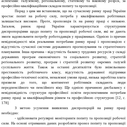
аспектами: галузевому, регіональному, статевому та віковому розрізі, за
професійно-кваліфікаційним складом попиту та пропозиції.
Поряд з цим ми встановили, що на сучасному ринку праці України
зростає попит на робочу силу, потреба у кваліфікованих робітниках
залишається високою. Проте, пропозиція їх на ринку праці є низькою.
Загалом, ринок праці України характеризується структурним
диспропорціями щодо попиту та пропозиції робочої сили, які не дають
змоги задовольнити потребу роботодавців у працівниках. Однією із причин
невідповідності між реальними потребами ринку праці і пропозицією є
відсутність сучасної системи державного прогнозування та стратегічного
планування. Інша причина - відсутність балансу трудових ресурсів у складі
державних програм економічного та соціального розвитку, стратегій
регіонального розвитку, програм і стратегій розвитку окремих галузей
суспільного життя. Також за останні десятиліття було знівельовано
престижність робітничого класу, відсутність державної підтримки
професійно-технічної освіти, неналежні умови праці, низька заробітна плата
призвели до того, що контингент робітників складають люди
передпенсійного чи пенсійного віку. Ще однією причиною дисбалансу є
невідповідність структури професійної освіти перспективним потребам
ринку праці за кваліфікаційним рівнем та професійною структурою [12, с.
178].
З метою усунення виявлених диспропорцій на ринку праці
необхідно:
- здійснювати регулярні моніторинги попиту та пропозиції робочої
сили. На основі отриманих даних розробляти проноз попиту та пропозиції