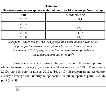
Таблиця 1.
Навантаження зареєстрованих безробітних на 10 вільних робочих місць
Рік
Кількість осіб
2012
69,1
2013
71,8
2014
92,5
2015
111,5
2016
93,6
Джерело : наведено за [16] (без урахування тимчасово окупованої
території Автономної Республіки Крим і м. Севастополя.
Починаючи з 2014 року, також без частини зони проведення
антитерористичної операції)
Навантаження зареєстрованих безробітних на 10 вільних робочих
місць (вакантних посад) у цілому по країні зменшилося зі 189 осіб на кінець
2015р. до 108 осіб на кінець 2016р. [16, с. 17].
Зважаючи на це, глибшого
аналізу потребує стан попиту та пропозиції на ринку праці України у 2016
році
(Рис.3).