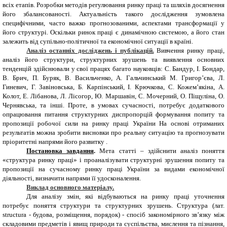
всіх етапів. Розробки методів регулювання ринку праці та шляхів досягнення
його збалансованості. Актуальність такого дослідження зумовлена
специфічними, часто важко прогнозованими, аспектами трансформації у
його структурі. Оскільки ринок праці є динамічною системою, а його стан
залежить від супільно-політичної та економічної ситуації в країні.
Аналіз останніх досліджень і публікацій.
Вивчення ринку праці,
аналіз його структури, структурних зрушень та виявлення основних
тенденцій здійснювали у свої працях багато науковців: С. Бандур, І. Бондар,
В. Брич, П. Буряк, В. Васильченко, А. Гальчинський М. Григор’єва, Л.
Гиневич, Г. Завіновська, Б. Карпінський, І. Крючкова, С. Кожем’якіна, А.
Колот, Е. Лібанова, Л. Лісогор, Ю. Маршавін, С. Мочерний, О. Піщуліна, О.
Чернявська, та інші. Проте, в умовах сучасності, потребує додаткового
опрацювання питання структурних диспропорцій формування попиту та
пропозиції робочої сили на ринку праці України На основі отриманих
результатів можна зробити висновки про реальну ситуацію та прогнозувати
пріоритетні напрями його развитку .
Постановка завдання
.
Мета статті
–
здійснити аналіз поняття
«структура ринку праці»
і проаналізувати
структурні зрушення попиту та
пропозиції на сучасному ринку праці
України за видами економічної
діяльності, визначити напрями її удосконалення.
Виклад основного матеріалу.
Для аналізу змін, які відбуваються на ринку праці уточнення
потребує поняття структури та структурних зрушень. Структура (лат.
structura - будова, розміщення, порядок) - спосіб закономірного зв’язку між
складовими предметів і явищ природи та суспільства, мислення та пізнання,