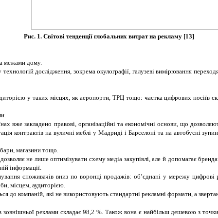
Рис. 1. Світові тенденції глобальних витрат на рекламу [13]
за межами дому.
 технологій дослідження, зокрема окулографії, галузеві вимірювання переходя
иторією у таких місцях, як аеропорти, ТРЦ тощо: частка цифрових носіїв скл
ми.
аїнах вже закладено правові, організаційні та економічні основи, що дозвол
ія контрактів на вуличні меблі у Мадриді і Барселоні та на автобусні зупи
 бари, магазини тощо.
озволяє не лише оптимізувати схему медіа закупівлі, але й допомагає бренда
ній інформації.
ямування споживачів вниз по воронці продажів: об’єднані у мережу цифрові
би, місцем, аудиторією.
ся до компаній, які не використовують стандартні рекламні формати, а зверт
 зовнішньої реклами складає 98,2 %. Також вона є найбільш дешевою з точки з