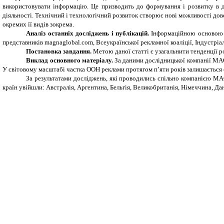
використовувати інформацію. Це призводить до формування і розвитку в др
діяльності. Технічний і технологічний розвиток створює нові можливості дове
окремих її видів зокрема.
Аналіз останніх досліджень і публікацій.
Інформаційною основою дл
представників magnaglobal.com, Всеукраїнської рекламної коаліції, Індустрі
Постановка завдання.
Метою даної статті є узагальнити тенденції р
Виклад основного матеріалу.
За даними дослідницької компанії MAGN
У світовому масштабі частка ООН реклами протягом п’яти років залишається ста
За результатами досліджень, які проводились спільно компанією MA
країн увійшли: Австралія, Аргентина, Бельгія, Великобританія, Німеччина, Дані