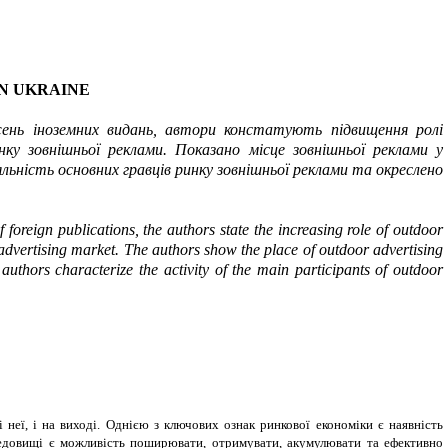
N UKRAINE
жень іноземних видань, автори констатують підвищення ролі
инку зовнішньої реклами. Показано місце зовнішньої реклами у
яльність основних гравців ринку зовнішньої реклами та окреслено
foreign publications, the authors state the increasing role of outdoor
r advertising market. The authors show the place of outdoor advertising
authors characterize the activity of the main participants of outdoor
 неї, і на виході. Однією з ключових ознак ринкової економіки є наявність
ередовищі є можливість поширювати, отримувати, акумулювати та ефективно