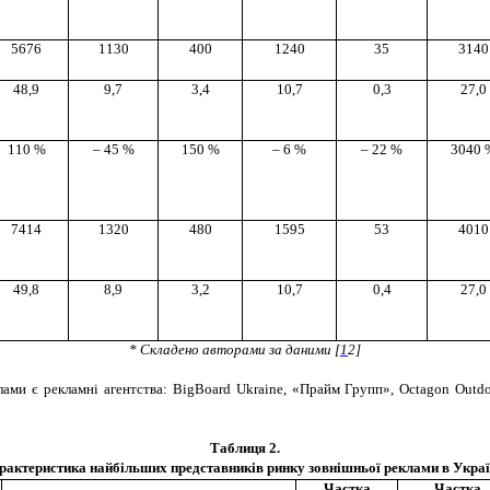
5676
1130
400
1240
35
3140
48,9
9,7
3,4
10,7
0,3
27,0
110 %
– 45 %
150 %
– 6 %
– 22 %
3040 
7414
1320
480
1595
53
4010
49,8
8,9
3,2
10,7
0,4
27,0
* Складено авторами за даними [
1
2]
ами є рекламні агентства: BigBoard Ukraine, «Прайм Групп», Octagon Outd
Таблиця 2.
рактеристика найбільших представників ринку зовнішньої реклами в Украї
Частка
Частка