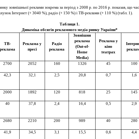
инку зовнішньої реклами зокрема за період з 2008 р. по 2016 р. показав, що ча
унок Інтернет (+ 3040 %), радіо (+ 150 %) і ТВ-реклами (+ 110 %) (табл. 1).
Таблиця 1.
Динаміка обсягів рекламного медіа ринку України*
Зовнішня
реклама
Реклама у
ТВ-
Реклама у
Радіо
Інтерне
(Out-of-
кіно
реклама
пресі
реклама
рекла
Home
театрах
Media)
2700
2052
160
1326
45
100
42,3
32,1
2,5
20,8
0,7
1,6
2000
1892
120
818
25
145
40
37,8
2,4
16,4
0,5
2,9
2680
2210
200
989
40
280
41,9
34,5
3,1
15,5
0,6
4,4