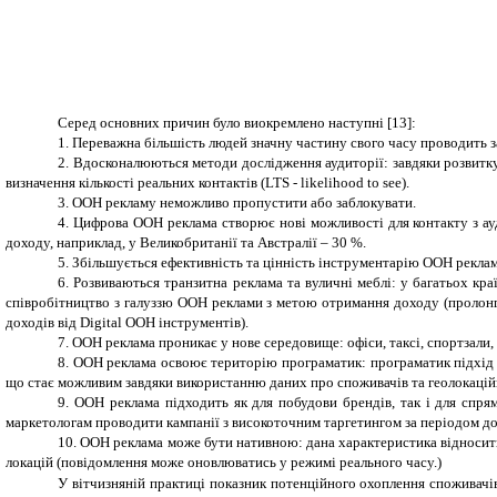
Серед основних причин було виокремлено наступні [13]:
1. Переважна більшість людей значну частину свого часу проводить 
2. Вдосконалюються методи дослідження аудиторії: завдяки розвитку
визначення кількості реальних контактів (LTS ‑ likelihood to see).
3. ООН рекламу неможливо пропустити або заблокувати.
4. Цифрова ООН реклама створює нові можливості для контакту з ауд
доходу, наприклад, у Великобританії та Австралії – 30 %.
5. Збільшується ефективність та цінність інструментарію ООН рекла
6. Розвиваються транзитна реклама та вуличні меблі: у багатьох кр
співробітництво з галуззю ООН реклами з метою отримання доходу (пролонгац
доходів від Digital ООН інструментів).
7. ООН реклама проникає у нове середовище: офіси, таксі, спортзали,
8. ООН реклама освоює територію програматик: програматик підхід д
що стає можливим завдяки використанню даних про споживачів та геолокацій
9. ООН реклама підходить як для побудови брендів, так і для спр
маркетологам проводити кампанії з високоточним таргетингом за періодом до
10. ООН реклама може бути нативною: дана характеристика відносить
локацій (повідомлення може оновлюватись у режимі реального часу.)
У вітчизняній практиці показник потенційного охоплення споживачів