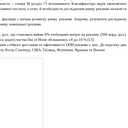
ьність – секція М розділ 73 вітчизняного Класифікатора видів економічної
кламної послуги, а отже, й необхідність дослідження ринку реклами загалом та
х фахівців з питань розвитку ринку реклами. Зокрема, результати досліджень
ринку зовнішньої реклами.
 дол., що становить майже 6% глобальних витрат на рекламу (500 млрд. дол.).
, радіо) частка Out of Home збільшилась з 8 до 10 % [13].
ини стійкого зростання та ефективності ООН реклами у них. До переліку цих
гія, Росія, Сінгапур, США, Таїланд, Філіппіни, Франція та Японія.