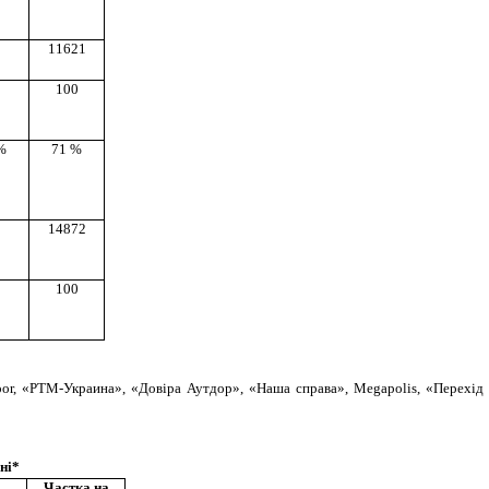
11621
100
%
71 %
14872
100
oor, «РТМ-Украина», «Довіра Аутдор», «Наша справа», Megapolis, «Перехід
ні*
Частка на