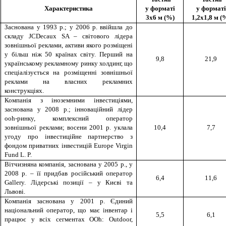
Характеристика
у форматі
у форматі
3х6 м (%)
1,2х1,8 м (
Заснована у 1993 р.; у 2006 р. ввійшла до
складу JCDecaux SA – світового лідера
зовнішньої реклами, активи якого розміщені
у більш ніж 50 країнах світу. Перший на
9,8
21,9
українському рекламному ринку холдинг, що
спеціалізується на розміщенні зовнішньої
реклами на власних рекламних
конструкціях.
Компанія з іноземними інвестиціями,
заснована у 2008 р.; інноваційний лідер
ooh-ринку, комплексний оператор
зовнішньої реклами; восени 2001 р. уклала
10,4
7,7
угоду про інвестиційне партнерство з
фондом приватних інвестицій Europe Virgin
Fund L. P.
Вітчизняна компанія, заснована у 2005 р., у
2008 р. – її придбав російський оператор
6,4
11,6
Gallery. Лідерські позиції – у Києві та
Львові.
Компанія заснована у 2001 р. Єдиний
національний оператор, що має інвентар і
5,5
6,1
працює у всіх сегментах OOh: Outdoor,