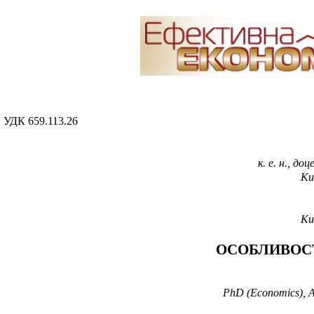
УДК 659.113.26
к. е. н., д
Ки
Ки
ОСОБЛИВОСТ
PhD (Economics), As