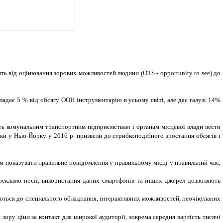
ть від оцінювання зорових можливостей людини (OTS ‑ opportunity to see) до
адає 5 % від обсягу ООН інструментарію в усьому світі, але дає галузі 14%
яють комунальним транспортним підприємствам і органам місцевої влади вести
нки у Нью-Йорку у 2016 р. призвели до стрибкоподібного зростання обсягів і
м показувати правильне повідомлення у правильному місці у правильний час,
 рекламо носії, використання даних смартфонів та інших джерел дозволяють
аються до спеціального обладнання, інтерактивних можливостей, неочікуваних
ору ціни за контакт для широкої аудиторії, зокрема середня вартість тисячі