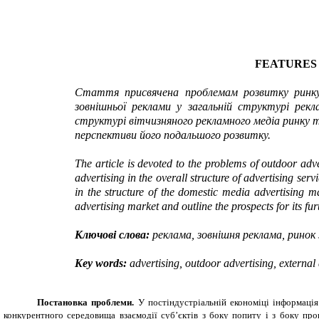
FEATURES
Стаття присвячена проблемам розвитку ринку 
зовнішньої реклами у загальній структурі рекл
структурі вітчизняного рекламного медіа ринку та
перспективи його подальшого розвитку.
The article is devoted to the problems of outdoor adv
advertising in the overall structure of advertising se
in the structure of the domestic media advertising m
advertising market and outline the prospects for its fu
Ключові слова:
реклама, зовнішня реклама, ринок
Key words:
advertising,
outdoor advertising, external
Постановка проблеми.
У постіндустріальній економіці інформація
конкурентного середовища взаємодії суб’єктів з боку попиту і з боку пр