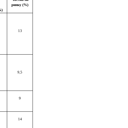
ринку (%)
%)
13
9,5
9
14