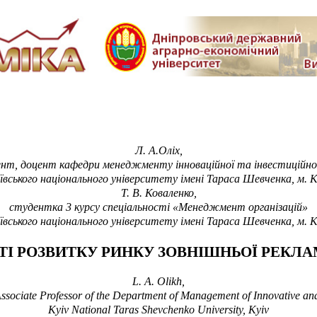
Л. А.Оліх,
оцент, доцент кафедри менеджменту інноваційної та інвестиційно
ївського національного університету імені Тараса Шевченка, м. К
Т. В. Коваленко,
студентка 3 курсу спеціальності «Менеджмент організацій»
ївського національного університету імені Тараса Шевченка, м. К
І РОЗВИТКУ РИНКУ ЗОВНІШНЬОЇ РЕКЛАМ
L. A.
Olikh,
sociate Professor of the Department of Management of Innovative and 
Kyiv
National Taras Shevchenko University
, Kyiv