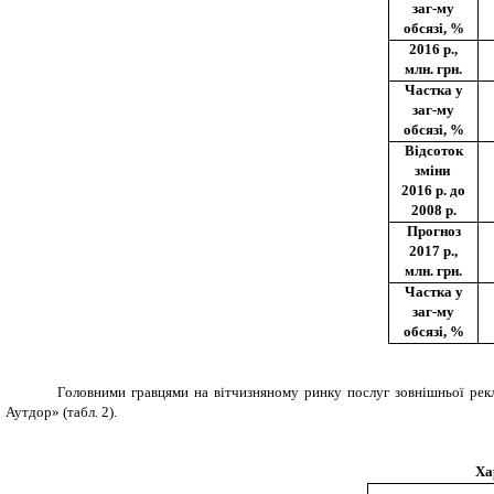
заг-му
обсязі, %
2016 р.,
млн. грн.
Частка у
заг-му
обсязі, %
Відсоток
зміни
2016 р. до
2008 р.
Прогноз
2017 р.,
млн. грн.
Частка у
заг-му
обсязі, %
Головними гравцями на вітчизняному ринку послуг зовнішньої рекл
Аутдор» (табл. 2).
Ха