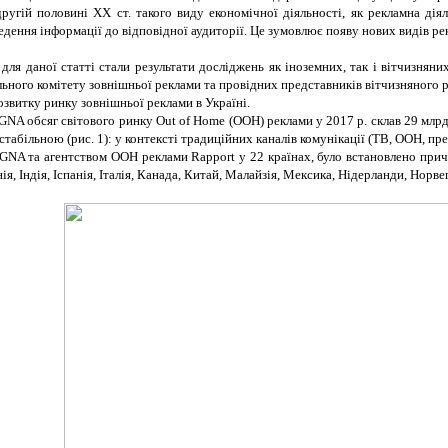
угій половині ХХ ст. такого виду економічної діяльності, як рекламна діял
дення інформації до відповідної аудиторії. Це зумовлює появу нових видів ре
я даної статті стали результати досліджень як іноземних, так і вітчизняни
ального комітету зовнішньої реклами та провідних представників вітчизняного 
озвитку ринку зовнішньої реклами в Україні.
A обсяг світового ринку Out of Home (OOH) реклами у 2017 р. склав 29 млрд.
більною (рис. 1): у контексті традиційних каналів комунікації (ТВ, ООН, преса
GNA та агентством OOH реклами Rapport у 22 країнах, було встановлено прич
я, Індія, Іспанія, Італія, Канада, Китай, Малайзія, Мексика, Нідерланди, Норве