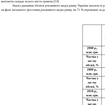
контактів складає всього шість гривень [14].
Аналіз динаміки обсягів рекламного медіа ринку України загалом та р
на фоні загального зростання рекламного медіа ринку на 71 % переважно за рах
2008 р.,
млн. грн.
Частка у
заг-му
обсязі, %
2009 р.,
млн. грн.
Частка у
заг-му
обсязі, %
2010 р.,
млн. грн.
Частка у
заг-му