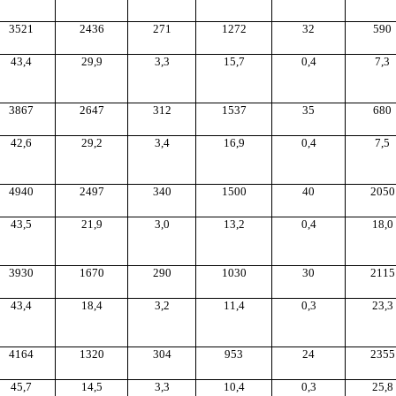
3521
2436
271
1272
32
590
43,4
29,9
3,3
15,7
0,4
7,3
3867
2647
312
1537
35
680
42,6
29,2
3,4
16,9
0,4
7,5
4940
2497
340
1500
40
2050
43,5
21,9
3,0
13,2
0,4
18,0
3930
1670
290
1030
30
2115
43,4
18,4
3,2
11,4
0,3
23,3
4164
1320
304
953
24
2355
45,7
14,5
3,3
10,4
0,3
25,8