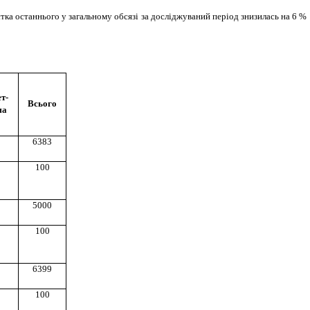
стка останнього у загальному обсязі за досліджуваний період знизилась на 6 %
т-
Всього
ма
6383
100
5000
100
6399
100