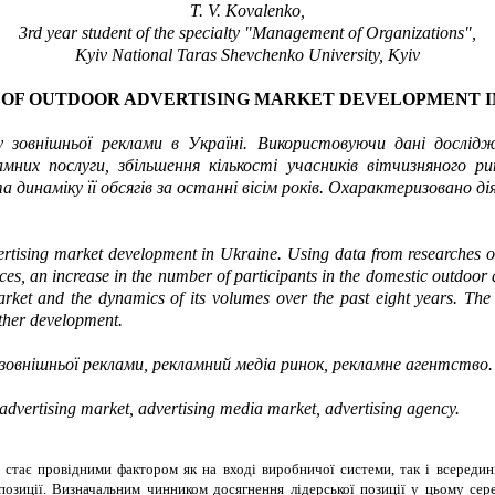
T. V.
Kovalenko,
3rd year student of the specialty "Management of Organizations",
Kyiv
National Taras Shevchenko University
, Kyiv
 OF
OUTDOOR
ADVERTISING MARKET DEVELOPMENT I
зовнішньої реклами в Україні. Використовуючи дані дослід
амних послуги, збільшення кількості учасників вітчизняного р
 динаміку її обсягів за останні вісім років. Охарактеризовано ді
ertising market development in Ukraine. Using data from researches of 
rvices, an increase in the number of participants in the domestic outdoo
arket and the dynamics of its volumes over the past eight years. The 
rther development.
 зовнішньої реклами, рекламний медіа ринок, рекламне агентство.
 advertising market, advertising media market, advertising agency.
 стає провідними фактором як на вході виробничої системи, так і всередині
опозиції. Визначальним чинником досягнення лідерської позиції у цьому с