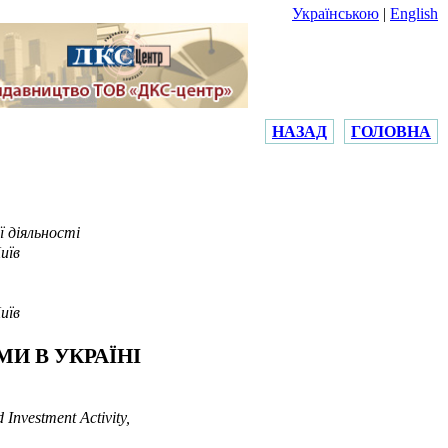
Українською
|
English
НАЗАД
ГОЛОВНА
ї діяльності
иїв
иїв
И В УКРАЇНІ
Investment Activity,