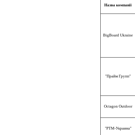
Назва компанії
BigBoard Ukraine
"Прайм Групп"
Octagon Outdoor
"РТМ-Украина"