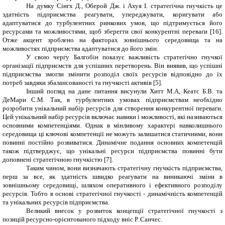
На думку Сінгх Д., Оберой Дж. і Ахуя I. стратегічна гнучкість це
здатність підприємства реагувати, упереджувати, коригувати або
адаптуватися до турбулентних ринкових умов, що підтримується його
ресурсами та можливостями, щоб зберегти свої конкурентні переваги [16].
Отже акцент зроблено на факторах зовнішнього середовища та на
можливостях підприємства адаптуватися до його змін.
У свою чергу Балгобін показує важливість стратегічно гнучкої
організації підприємств для успішних перетворень. Він виявив, що успішні
підприємства змогли змінити розподіл своїх ресурсів відповідно до їх
потреб завдяки збалансованості та гнучкості активів [5].
Інший погляд на дане питання висунули
Хитт М.А, Кеатс Б.В. та
ДеМари С.М.
Так, в турбулентних умовах підприємствам необхідно
розробити унікальний набір ресурсів для створення конкурентної переваги.
Цей унікальний набір ресурсів включає навики і можливості, які називаються
основними компетенціями. Однак в мінливому характері навколишнього
середовища ці ключові компетенції не можуть залишатися статичними, вони
повинні постійно розвиватися. Динамічне подання основних компетенцій
також підтверджує, що унікальні ресурси підприємства повинні бути
доповнені стратегічною гнучкістю [7].
Таким чином, вони визначають стратегічну гнучкість підприємства,
перш за все, як здатність швидко реагувати на виникаючі зміни в
зовнішньому середовищі, шляхом оперативного і ефективного розподілу
ресурсів. Тобто в основі стратегічної гнучкості - динамічність компетенцій
та унікальних ресурсів підприємства.
Великий внесок у розвиток концепції стратегічної гнучкості з
позицій ресурсно-орієнтованого підходу вніс Р. Санчес.