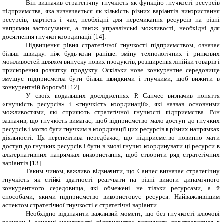
Він визначив стратегічну гнучкість як функцію гнучкості ресурсів
підприємства, яка визначається як кількість різних варіантів використання
ресурсів, вартість і час, необхідні для перемикання ресурсів на різні
напрямки застосування, а також управлінські можливості, необхідні для
досягнення гнучкої координації [14].
Підвищення рівня стратегічної гнучкості підприємством, означає
більш швидку, ніж будь-коли раніше, зміну технологічних і ринкових
можливостей шляхом випуску нових продуктів, розширення лінійки товарів і
прискорення розвитку продукту. Оскільки нове конкурентне середовище
змушує підприємства бути більш швидкими і гнучкими, щоб вижити в
конкурентній боротьбі [
12
].
У своїх подальших дослідженнях Р. Санчес визначив поняття
«гнучкість ресурсів» і «гнучкість координації», які назвав основними
можливостями, які сприяють стратегічної гнучкості підприємства. Він
зазначив, що гнучкість вимагає, щоб підприємство мало доступ до гнучких
ресурсів і могло бути гнучким в координації цих ресурсів в різних напрямках
діяльності. Ця перспектива передбачає, що підприємство повинно мати
доступ до гнучких ресурсів і бути в змозі гнучко координувати ці ресурси в
альтернативних напрямках використання, щоб створити ряд стратегічних
варіантів [
13
].
Таким чином, важливо відзначити, що Санчес визначає стратегічну
гнучкість як стійкі здатності реагувати на різні вимоги динамічного
конкурентного середовища, які обмежені не тільки ресурсами, а й
способами, якими підприємство використовує ресурси. Найважливішим
аспектом стратегічної гнучкості є стратегічні варіанти.
Необхідно відзначити важливий момент, що без гнучкості ключові
ресурси і основні можливості підприємства ризикують перетворитися в