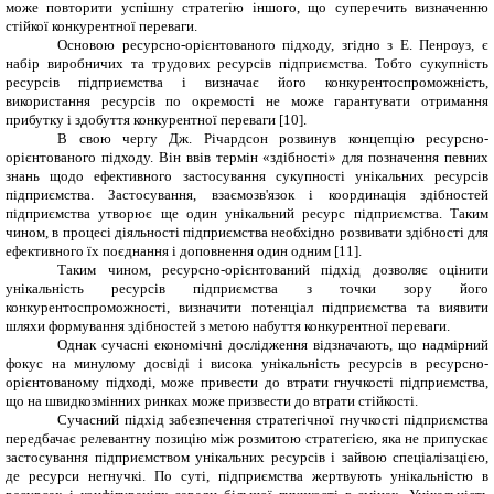
може повторити успішну стратегію іншого, що суперечить визначенню
стійкої конкурентної переваги.
Основою ресурсно-орієнтованого підходу, згідно з Е. Пенроуз, є
набір виробничих та трудових ресурсів підприємства. Тобто сукупність
ресурсів підприємства і визначає його конкурентоспроможність,
використання ресурсів по окремості не може гарантувати отримання
прибутку і здобуття конкурентної переваги [10].
В свою чергу Дж. Річардсон розвинув концепцію ресурсно-
орієнтованого підходу. Він ввів термін «здібності» для позначення певних
знань щодо ефективного застосування сукупності унікальних ресурсів
підприємства. Застосування, взаємозв'язок і координація здібностей
підприємства утворює ще один унікальний ресурс підприємства. Таким
чином, в процесі діяльності підприємства необхідно розвивати здібності для
ефективного їх поєднання і доповнення один одним [1
1
].
Таким чином,
ресурсно-орієнтований підхід дозволяє оцінити
унікальність ресурсів підприємства з точки зору його
конкурентоспроможності, визначити потенціал підприємства та виявити
шляхи формування здібностей з метою набуття конкурентної переваги.
Однак сучасні економічні дослідження відзначають, що надмірний
фокус на минулому досвіді і висока унікальність ресурсів в ресурсно-
орієнтованому підході, може привести до втрати гнучкості підприємства,
що на швидкозмінних ринках може призвести до втрати стійкості.
Сучасний підхід забезпечення стратегічної гнучкості підприємства
передбачає релевантну позицію між розмитою стратегією, яка не припускає
застосування підприємством унікальних ресурсів і зайвою спеціалізацією,
де ресурси негнучкі. По суті, підприємства жертвують унікальністю в