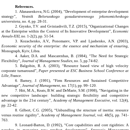
References
.
1.
Afanasenkova
,
N
.
G
. (2004), “Development of enterprise development
strategy
”,
Vestnik Belorusskogo gosudarstvennogo jekonomicheskogo
universiteta
,
no
. 4,
pp
. 28-31.
2.
Grynko, Т.
V
.
and
Gviniashvili,
T
.
Z
. (2015), “Organizational Changes
at the Enterprise within the Context of Its Innovative Development”,
Economic
Annals-XXI
,
no.
1-2(2)
, pp
. 51-54.
3.
Kozachenko, A.V., Ponomarev, V.P.
and
Ljashenko
,
A.N.
(2003),
Economic security of the enterprise: the essence and mechanism of ensuring
,
Monograph
, Kyiv, Libra.
4.
Aaker, D.A. and Mascarenhas, B. (1984),
“The Need for Strategic
Flexibility
”,
Journal of Management Studies
, no. 5, pp.74-82.
5.
Balgobin, R. A. (2003), “Resource based view of high velocity
corporate turnaround”,
Paper presented at ESC Business School Conference
at
Lille
, France.
6.
Barney, J. (1991), “Firm Resources and Sustained Competitive
Advantage”,
Journal of Management
, no. 17(1), pp.
99–120.
7.
Hitt, M.A., Keats, B.W. and DeMarie, S.M. (1998), “Navigating in the
new competitive landscape: building strategic flexibility and competitive
advantage in the 21st century”,
Academy of Management Executive
, vol. 12(4),
pp. 22-42.
8.
Gilbert, C.G. (2005), “Unbundling the structure of inertia: resource
versus routine rigidity”,
Academy of Management Journal,
vol. 48(5), pp. 741-
763.
9.
Leonard-Barton, D. (1992), “Core capabilities and core rigidities: A
paradox in managing new product development”,
Strategic
Management