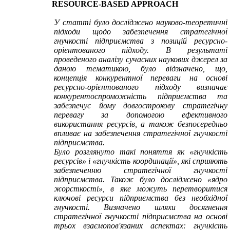
RESOURCE-BASED APPROACH
У статті було досліджено науково-теоретичні
підходи щодо забезпечення стратегічної
гнучкості підприємства з позицій ресурсно-
орієнтованого підходу. В результаті
проведеного аналізу сучасних наукових джерел за
даною тематикою, було відзначено, що,
концепція конкурентної переваги на основі
ресурсно-орієнтованого підходу визначає
конкурентоспроможність підприємства та
забезпечує йому довгострокову стратегічну
перевагу за допомогою ефективного
використання ресурсів, а також безпосередньо
впливає на забезпечення стратегічної гнучкості
підприємства.
Було розглянуто такі поняття як «гнучкість
ресурсів» і «гнучкість координації», які сприяють
забезпеченню стратегічної гнучкості
підприємства. Також було досліджено «ядро
жорсткості», в яке можуть перетворитися
ключові ресурси підприємства без необхідної
гнучкості. Визначено шляхи досягнення
стратегічної гнучкості підприємства на основі
трьох взаємопов'язаних аспектах: гнучкість