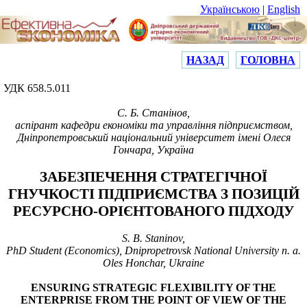
Українською
|
English
НАЗАД
ГОЛОВНА
УДК 658.5.011
С.
Б. Станінов,
аспірант кафедри економіки та управління підприємством,
Дніпропетровський національний університет імені Олеся
Гончара, Україна
ЗАБЕЗПЕЧЕННЯ СТРАТЕГІЧНОЇ
ГНУЧКОСТІ ПІДПРИЄМСТВА З ПОЗИЦІЙ
РЕСУРСНО-ОРІЄНТОВАНОГО ПІДХОДУ
S.
B. Staninov,
PhD Student (Economics), Dnipropetrovsk National University n. a.
Oles Honchar, Ukraine
ENSURING STRATEGIC FLEXIBILITY OF THE
ENTERPRISE FROM THE POINT OF VIEW OF THE