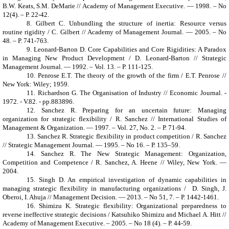
B.W. Keats, S.M. DeMarie // Academy of Management Executive
. — 1998. – No
12(4). – Р. 22-42.
8.
Gilbert C. Unbundling the structure of inertia: Resource versus
routine rigidity / C. Gilbert // Academy of Management Journal. — 2005. – No
48. – Р. 741-763.
9.
Leonard-Barton D. Core Capabilities and Core Rigidities: A Paradox
in Managing New Product Development / D. Leonard-Barton // Strategic
Management Journal. — 1992. – Vol. 13. – Р. 111-125.
10.
Penrose E.T. The theory of the growth of the firm / E.T. Penrose //
New York: Wiley; 1959.
11.
Richardson G. The Organisation of Indus­try // Economic Journal. -
1972. - V.82. - pp.883­896.
12.
Sanchez R. Preparing for an uncertain future: Managing
organization for strategic flexibility / R. Sanchez // International Studies of
Management & Organization.
— 1997. – Vol. 27, No. 2. – Р. 71-94.
13.
Sanchez R. Strategic flexibility in product competition / R. Sanchez
// Strategic Management Journal.
— 1995. – No 16. – Р. 135–59.
14.
Sanchez R. The New Strategic Management: Organization,
Competition and Competence / R. Sanchez, A. Heene // Wiley, New York. —
2004.
15.
Singh D. An empirical investigation of dynamic capabilities in
managing strategic flexibility in manufacturing organizations / D. Singh, J.
Oberoi, I. Ahuja // Management Decision. —
2013. – No
51, 7. – Р. 1442-1461.
16.
Shimizu K. Strategic flexibility: Organizational preparedness to
reverse ineffective strategic decisions / Katsuhiko Shimizu and Michael A. Hitt //
Academy of Management Executive. – 2005. – No 18 (4). – Р. 44-59.