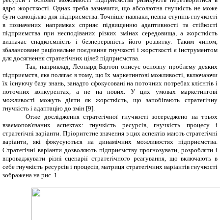
ядро жорсткості. Однак треба зазначити, що абсолютна гнучкість не може
бути самоціллю для підприємства. Точніше навпаки, певна ступінь гнучкості
в позначених напрямках сприяє підвищенню адаптивності та стійкості
підприємства при несподіваних різких змінах середовища, а жорсткість
визначає спадкоємність і безперервність його розвитку. Таким чином,
збалансоване раціональне поєднання гнучкості і жорсткості є інструментом
для досягнення стратегічних цілей підприємства.
Так, наприклад, Леонард-Бартон описує основну проблему деяких
підприємств, яка полягає в тому, що їх маркетингові можливості, включаючи
їх існуючу базу знань, занадто сфокусовані на поточних потребах клієнтів і
поточних конкурентах, а не на нових. У цих умовах маркетингові
можливості можуть діяти як жорсткість, що запобігають стратегічну
гнучкість і адаптацію до змін [9].
Отже дослідження стратегічної гнучкості зосереджено на трьох
взаємопов'язаних аспектах: гнучкість ресурсів, гнучкість процесу і
стратегічні варіанти. Пріоритетне значення з цих аспектів мають стратегічні
варіанти, які фокусуються на динамічних можливостях підприємства.
Стратегічні варіанти дозволяють підприємству прогнозувати, розробляти і
впроваджувати різні сценарії стратегічного реагування, що включають в
себе гнучкість ресурсів і процесів, матриця стратегічних варіантів гнучкості
зображена на рис. 1.