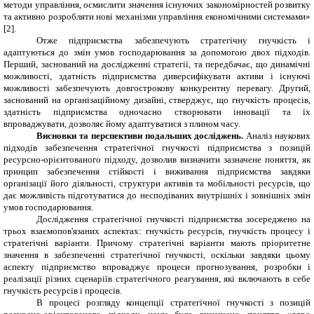
методи управління, осмислити значення існуючих закономірностей розвитку
та активно розробляти нові механізми управління економічними системами»
[2].
Отже підприємства забезпечують стратегічну гнучкість і
адаптуються до змін умов господарювання за допомогою двох підходів.
Перший, заснований на дослідженні стратегії, та передбачає, що динамічні
можливості, здатність підприємства диверсифікувати активи і існуючі
можливості забезпечують довгострокову конкурентну перевагу. Другий,
заснований на організаційному дизайні, стверджує, що гнучкість процесів,
здатність підприємства одночасно створювати інновації та їх
впроваджувати, дозволяє йому адаптуватися з плином часу.
Висновки та перспективи подальших досліджень.
Аналіз наукових
підходів забезпечення стратегічної гнучкості підприємства з позицій
ресурсно-орієнтованого підходу, дозволив визначити зазначене поняття, як
принцип забезпечення стійкості і виживання підприємства завдяки
організації його діяльності, структури активів та мобільності ресурсів, що
дає можливість підготуватися до несподіваних внутрішніх і зовнішніх змін
умов господарювання.
Дослідження стратегічної гнучкості підприємства зосереджено на
трьох взаємопов'язаних аспектах: гнучкість ресурсів, гнучкість процесу і
стратегічні варіанти. Причому стратегічні варіанти мають пріоритетне
значення в забезпеченні стратегічної гнучкості, оскільки завдяки цьому
аспекту підприємство впроваджує процеси прогнозування, розробки і
реалізації різних сценаріїв стратегічного реагування, які включають в себе
гнучкість ресурсів і процесів.
В процесі розгляду концепції стратегічної гнучкості з позицій