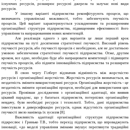
існуючих ресурсів, розширює ресурсні джерела та залучає нові види
ресурсів.
У іншому варіанті підприємства реконфігурують процеси, що
визначають управлінські можливості, тобто забезпечують гнучкість
процесів. Цей варіант характеризується ускладненням та розширенням
організаційної структури підприємства, підвищенням ефективності його
управління та напрацюванням нових компетенцій.
Але реалізація одного з цих варіантів це лише перший крок
підприємства на путі досягнення стратегічної гнучкості. Високий рівень
гнучкості ресурсів, або гнучкості процесів є необхідною, але не достатньою
умовою забезпечення стратегічної гнучкості підприємства. Отже, другим
кроком, все одно, необхідно буде або напрацювати компетенції і підвищити
гнучкість процесів, або підняти інноваційність підприємства та розширити
гнучкість ресурсів.
В свою чергу Гілберт відзначив відмінність між жорсткістю
ресурсів і організаційної жорсткістю. Жорсткість ресурсів визначається, як
нездатність змінити використовувані ресурси. Організаційна жорсткість - це
нездатність змінити організаційні процеси, необхідні для використання цих
ресурсів. Провівши дослідження з організаційної адаптації, він виявив
цікавий парадокс, що у багатьох підприємств, потерпілих організаційну
невдачу, були необхідні ресурси і технології. Тобто, дані підприємства
інвестували в диверсифікацію ресурсів, однак відсутність організаційної
гнучкості звело нанівець їх зусилля [8].
Важливість адаптації організаційної структури підприємства
підкреслює і Гринько Т.В., тобто перехід підприємств, що впроваджують
інновації, «до моделі управління змінами змушує переглянути традиційні