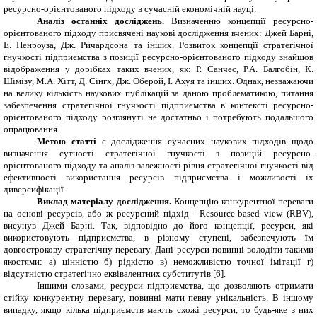
ресурсно-орієнтованого підходу в сучасній економічній науці.
Аналіз останніх досліджень.
Визначенню концепції ресурсно-
орієнтованого підходу присвячені наукові дослідження вчених: Джей Барні,
Е. Пенроуза, Дж. Ричардсона та інших. Розвиток концепції стратегічної
гнучкості підприємства з позиції ресурсно-орієнтованого підходу знайшов
відображення у дорібках таких вчених, як: Р. Санчес, Р.А. Балгобін, К.
Шімізу, М.А. Хітт, Д. Сінгх, Дж. Оберой, І. Ахуя та інших. Однак, незважаючи
на велику кількість наукових
публікацій
за даною проблематикою, питання
забезпечення стратегічної гнучкості підприємства в контексті ресурсно-
орієнтованого підходу розглянуті не достатньо і потребують подальшого
опрацювання.
Метою статті
є дослідження сучасних наукових підходів щодо
визначення сутності стратегічної гнучкості з позицій ресурсно-
орієнтованого підходу та аналіз залежності рівня стратегічної гнучкості від
ефективності використання ресурсів підприємства і можливості їх
диверсифікації.
Виклад матеріалу дослідження.
Концепцію конкурентної переваги
на основі ресурсів, або ж ресурсний підхід - Resource-based view (RB
V
),
висунув Джей Барні. Так, відповідно до його концепції, ресурси, які
використовують підприємства, в різному ступені, забезпечують їм
довгострокову стратегічну перевагу. Дані ресурси повинні володіти такими
якостями: а) цінністю б) рідкістю в) неможливістю точної імітації г)
відсутністю стратегічно еквівалентних субститутів [6].
Іншими словами, ресурси підприємства, що дозволяють отримати
стійку конкурентну перевагу, повинні мати певну унікальність. В іншому
випадку, якщо кілька підприємств мають схожі ресурси, то будь-яке з них