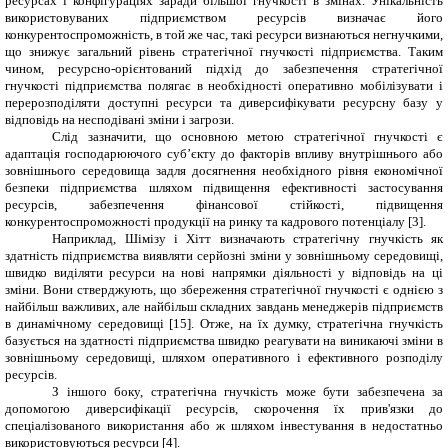
ресурсах і конфігураціях заради більшої гнучкості в змінах. Унікальність
використовуваних підприємством ресурсів визначає його
конкурентоспроможність, в той же час, такі ресурси визнаються негнучкими,
що знижує загальний рівень стратегічної гнучкості підприємства. Таким
чином, ресурсно-орієнтований підхід до забезпечення стратегічної
гнучкості підприємства полягає в необхідності оперативно мобілізувати і
перерозподіляти доступні ресурси та диверсифікувати ресурсну базу у
відповідь на несподівані зміни і загрози.
Слід зазначити, що основною метою стратегічної гнучкості є
адаптація господарюючого суб’єкту до факторів впливу внутрішнього або
зовнішнього середовища задля досягнення необхідного рівня економічної
безпеки підприємства шляхом підвищення ефективності застосування
ресурсів, забезпечення фінансової стійкості, підвищення
конкурентоспроможності продукції на ринку та кадрового потенціалу [3].
Наприклад, Шімізу і Хітт визначають стратегічну гнучкість як
здатність підприємства виявляти серйозні зміни у зовнішньому середовищі,
швидко виділяти ресурси на нові напрямки діяльності у відповідь на ці
зміни. Вони стверджують, що збереження стратегічної гнучкості є однією з
найбільш важливих, але найбільш складних завдань менеджерів підприємств
в динамічному середовищі [15]. Отже, на їх думку, стратегічна гнучкість
базується на здатності підприємства швидко реагувати на виникаючі зміни в
зовнішньому середовищі, шляхом оперативного і ефективного розподілу
ресурсів.
З іншого боку, стратегічна гнучкість може бути забезпечена за
допомогою диверсифікації ресурсів, скорочення їх прив'язки до
спеціалізованого використання або ж шляхом інвестування в недостатньо
використовуються ресурси [4].