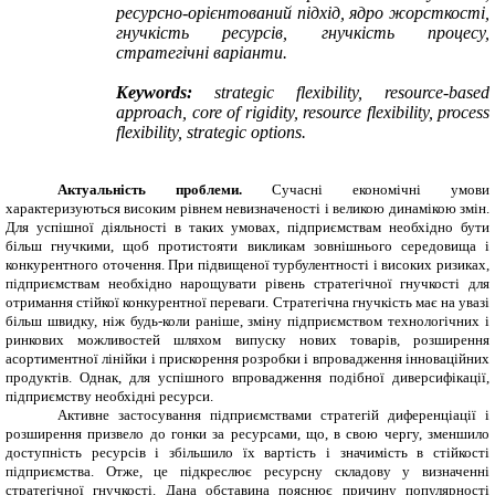
ресурсно-орієнтований підхід, ядро жорсткості,
гнучкість ресурсів, гнучкість процесу,
стратегічні варіанти.
Keywords:
strategic flexibility, resource-based
approach, core of rigidity, resource flexibility, process
flexibility, strategic options.
Актуальність проблеми.
Сучасні економічні умови
характеризуються високим рівнем невизначеності і великою динамікою змін.
Для успішної діяльності в таких умовах, підприємствам необхідно бути
більш гнучкими, щоб протистояти викликам зовнішнього середовища і
конкурентного оточення. При підвищеної турбулентності і високих ризиках,
підприємствам необхідно нарощувати рівень стратегічної гнучкості для
отримання стійкої конкурентної переваги. Стратегічна гнучкість має на увазі
більш швидку, ніж будь-коли раніше, зміну підприємством технологічних і
ринкових можливостей шляхом випуску нових товарів, розширення
асортиментної лінійки і прискорення розробки і впровадження інноваційних
продуктів. Однак, для успішного впровадження подібної диверсифікації,
підприємству необхідні ресурси.
Активне застосування підприємствами стратегій диференціації і
розширення призвело до гонки за ресурсами, що, в свою чергу, зменшило
доступність ресурсів і збільшило їх вартість і значимість в стійкості
підприємства. Отже, це підкреслює ресурсну складову у визначенні
стратегічної гнучкості. Дана обставина пояснює причину популярності