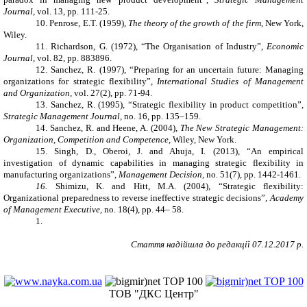
Journal,
vol. 13, pp. 111-25.
10.
Penrose, E.T. (1959),
The theory of the growth of the firm
, New York,
Wiley.
11.
Richardson, G. (1972), “The Organisation of Industry
”,
Economic
Journal,
vol. 82, pp. 883­896.
12.
Sanchez, R. (1997), “Preparing for an uncertain future: Managing
organizations for strategic flexibility”,
International Studies of Management
and Organization,
vol. 27(2), pp. 71-94.
13.
Sanchez, R. (1995), “Strategic flexibility in product competition”,
Strategic Management Journal,
no. 16, pp. 135–159.
14.
Sanchez, R. and Heene, A. (2004),
The New Strategic Management:
Organization, Competition and Competence,
Wiley, New York.
15.
Singh, D., Oberoi, J. and Ahuja, I. (2013),
“
An empirical
investigation of dynamic capabilities in managing strategic flexibility in
manufacturing organizations
”,
Management Decision,
no. 51(7), pp. 1442-1461.
16.
Shimizu, K. and Hitt, M.A. (2004), “Strategic flexibility:
Organizational preparedness to reverse ineffective strategic decisions”,
Academy
of
Management Executive,
no. 18(4), pp. 44– 58.
1.
Стаття надійшла до редакції
07
.1
2
.2017 р.
ТОВ "ДКС Центр"