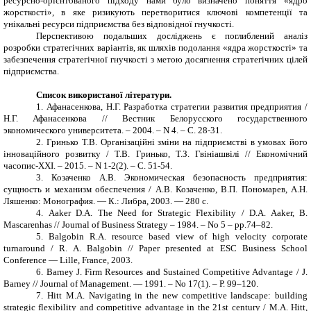
ресурсно-орієнтованого підходу нами було визначено поняття «ядро
жорсткості», в яке ризикують перетворитися ключові компетенції та
унікальні ресурси підприємства без відповідної гнучкості.
Перспективою подальших досліджень є поглиблений аналіз
розробки стратегічних варіантів, як шляхів подолання «ядра жорсткості» та
забезпечення стратегічної гнучкості з метою досягнення стратегічних цілей
підприємства.
Список використаної літератури
.
1.
Афанасенкова, Н.Г. Разработка стратегии развития предприятия /
Н.Г. Афанасенкова // Вестник Белорусского государственного
экономического университета.
–
2004.
–
N 4.
–
С. 28-31.
2.
Гринько Т.В. Організаційні зміни на підприємстві в умовах його
інноваційного розвитку / Т.В. Гринько, Т.З. Гвініашвілі // Економ
i
чний
часопис-
XXI
. – 2015. –
N
1-2(2). – С. 51-54.
3.
Козаченко А.В. Экономическая безопасность предприятия:
сущность и механизм обеспечения / А.В. Козаченко, В.П. Пономарев, А.Н.
Ляшенко: Монография. — К.: Либра, 2003. — 280 с.
4.
Aaker D.A. The Need for Strategic Flexibility / D.A. Aaker, B.
Mascarenhas // Journal of Business Strategy
– 1984.
– No
5 – pp.74–82.
5.
Balgobin R.A. resource based view of high velocity corporate
turnaround / R. A. Balgobin // Paper presented at ESC Business School
Conference — Lille, France, 2003.
6.
Barney J. Firm Resources and Sustained Competitive Advantage / J.
Barney // Journal of Management. — 1991. – No 17(1). – Р. 99–120.
7.
Hitt M.A. Navigating in the new competitive landscape: building
strategic flexibility and competitive
advantage in the 21st century / M.A. Hitt,