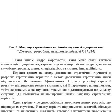
Рис. 1. Матриця стратегічних варіантів гнучкості підприємства
* Джерело: розроблено автором на підставі [13], [14]
Таким чином, «ядро жорсткості», яким може стати ключова
компетенція підприємства, характеризується жорсткістю ресурсів, низькою
гнучкістю процесів, узькою спеціалізацією та низькою інноваційністю.
Першим кроком на шляху досягнення стратегічної гнучкості є
розробка стратегічних варіантів з метою досягнення стратегічних цілей
підприємства. Як зазначає Афанасенкова Н.Г., при розробці стратегії
розвитку підприємства головне визначити, які її параметри є принциповими,
тобто жорсткими, а які гнучкими, такими що підлаштовуються під мінливу
ситуацію [1]. Розглянемо найпоширеніші шляхи напрямку стратегічних
варіантів.
Один варіант - це диверсифікація використовуваних ресурсів, що
підвищує їх гнучкість. У цьому варіанті підприємство, зазвичай, збільшує
інвестиції у інноваційну діяльність, створює альтернативи використання