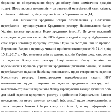
боржника на обслуговування боргу до обсягу його щомісячних доходів
тощо). Щодо якісних показників – це загальний матеріальний стан клієнта,
соціальна стабільність, вік, кредитна історія боржника тощо [14].
Для визначення кредитної історії позичальника у Положенні
передбачено функціонування
Кредитного реєстру Національного банку
України
(аналог приватних Бюро кредитних історій). Це дуже важливий
крок, адже за даними експертів,
80% відмов у видачі кредиту відбуваються
саме через негативну кредитну історію.
Однак на сьогодні він не працює.
Верховною Радою в першому читанні прийнято
законопроект № 7114-д
від
15.11.2017 р. «Про внесення змін до деяких законів України щодо створення
та ведення Кредитного реєстру Національного банку України та
вдосконалення процесів управління кредитними ризиками банків», за якими
передбачається надання Нацбанку повноважень щодо створення та ведення
Кредитного реєстру. Законопроектом передбачається надати
НБУ
повноваження щодо створення та ведення кредитного реєстру, які
включають отримання від банків і Фонду гарантування вкладів фізичних осіб
для цілей ведення кредитного реєстру і здійснення Національним банком
покладених на нього законом функцій інформації щодо позичальників, а
також надання банкам і бюро кредитних історій, повну інформацію з
кредитного реєстру.
Метою законопроекту є зменшення рівня кредитного