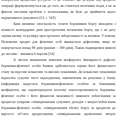
операції формуватимуться ще до того, як станеться негативна подія, а не за
фактом настання проблем у позичальника, як було до прийняття цього
нормативного документа [13, с. 545].
Банк визначає своєчасність сплати боржником боргу виходячи з
кількості календарних днів прострочення погашення боргу, що є на дату
оцінки активу та розміру простроченої заборгованості за активом. У новому
Положенні кредит для фізичних осіб вважається дефолтним, якщо не
повертається понад 90 днів (раніше – 180 днів). Також підвищилися вимоги
до застави – знизився її перелік [14].
Із метою визначення значення коефіцієнта ймовірності дефолту
боржника-фізичної особи банком здійснюється оцінка його фінансового
стану на підставі кількісних та якісних показників. До кількісних показників
відносять сукупні чисті надходження, накопичення на рахунках у банку
(інформація надається боржником-фізичною особою за бажанням),
коефіцієнти, що характеризують поточну платоспроможність боржника-
фізичної особи і його фінансові можливості виконати зобов’язання за
кредитом (зокрема співвідношення сукупних доходів і витрат/зобов’язань
боржника-фізичної особи; співвідношення обсягу боргу за кредитом до
вартості об’єкта кредитування; співвідношення щомісячних витрат