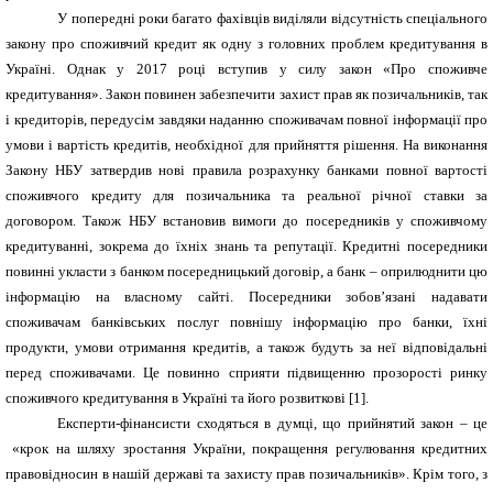
У попередні роки багато фахівців виділяли відсутність спеціального
закону про споживчий кредит як одну з головних проблем кредитування в
Україні. Однак у 2017 році
вступив у силу закон «Про споживче
кредитування».
Закон повинен забезпечити захист прав як позичальників, так
і кредиторів, передусім завдяки наданню споживачам повної інформації про
умови і вартість кредитів, необхідної для прийняття рішення. На виконання
Закону НБУ затвердив нові правила розрахунку банками повної вартості
споживчого кредиту для позичальника та реальної річної ставки за
договором. Також НБУ встановив вимоги до посередників у споживчому
кредитуванні, зокрема до їхніх знань та репутації. Кредитні посередники
повинні укласти з банком посередницький договір, а банк – оприлюднити цю
інформацію на власному сайті. Посередники зобов’язані надавати
споживачам банківських послуг повнішу інформацію про банки, їхні
продукти, умови отримання кредитів, а також будуть за неї відповідальні
перед споживачами. Це повинно сприяти підвищенню прозорості ринку
споживчого кредитування в Україні та його розвиткові [1].
Експерти-фінансисти сходяться в думці, що прийнятий закон – це
«крок на шляху зростання України, покращення регулювання кредитних
правовідносин в нашій державі та захисту прав позичальників». Крім того, з