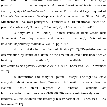
potentsial ta pravove zabezpechennia sotsial'no-ekonomichnoho rozvytku
Ukrainy: vyklyk hlobal'noho svitu
[
Innovative Potential and Legal Support of
Ukraine's Socioeconomic Development: A Challenge to the Global World
],
Mizhnarodna naukovo-praktychna konferentsiia [
International scientific-
practical conference
], University “Ukraine“,
Kyiv, Ukraine
, pp. 414–424.
13.
Onys'kiv, L. M. (2017), “Topical Issues of Bank Credit Risk
Assessment: New Requirements and Impact on Lending”,
Hlobal'ni ta
natsional'ni problemy ekonomiky,
vol
. 15,
pp. 524-547.
14.
Board of the National Bank of Ukraine (2017), “Regulation on the
determination by banks of Ukraine of the amount of credit risk under active
banking operations“, available at:
http://zakon3.rada.gov.ua/laws/show/v0351500-16
(Accessed 22 November
2017).
15.
Information and analytical journal “Visnyk. The right to know
everything about taxes and fees“, “Access to information on loans: how the
National Bank's credit register will function“, available
at
:
http://www.visnuk.com.ua/uk/news/100006326-dostup-do-informatsiyi-po-
kreditam-yak-funktsionuvatime-kreditniy-reyestr-natsbanku
(
Accessed
2
3
November
2017).