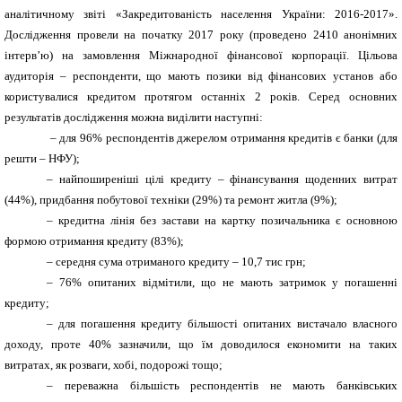
аналітичному звіті «Закредитованість населення України: 2016-2017».
Дослідження провели на початку 2017 року (проведено 2410 анонімних
інтерв’ю) на замовлення Міжнародної фінансової корпорації. Цільова
аудиторія – респонденти, що мають позики від фінансових установ або
користувалися кредитом протягом останніх 2 років. Серед основних
результатів дослідження можна виділити наступні:
– для 96% респондентів джерелом отримання кредитів є банки (для
решти – НФУ);
–
найпоширеніші цілі кредиту – фінансування щоденних витрат
(44%), придбання побутової техніки (29%) та ремонт житла (9%);
–
кредитна лінія без застави на картку позичальника є основною
формою отримання кредиту (83%);
– середня сума отриманого кредиту – 10,7 тис грн;
– 76% опитаних відмітили, що не мають затримок у погашенні
кредиту;
– для погашення кредиту більшості опитаних вистачало власного
доходу, проте 40% зазначили, що їм доводилося економити на таких
витратах, як розваги, хобі, подорожі тощо;
– переважна більшість респондентів не мають банківських