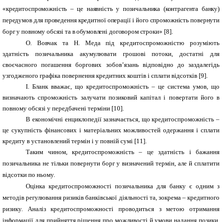
«кредитоспроможність – це наявність у позичальника (контрагента банку)
передумов для проведення кредитної операції і його спроможність повернути
борг у повному обсязі та в обумовлені договором строки»
[8].
О. Вовчак та Н. Меда під кредитоспроможністю розуміють
здатність позичальника акумулювати грошові потоки, достатні для
своєчасного погашення боргових зобов’язань відповідно до заздалегідь
узгодженого графіка повернення кредитних коштів і сплати відсотків [9].
І. Бланк вважає, що кредитоспроможність – це система умов, що
визначають спроможність залучати позиковий капітал і повертати його в
повному обсязі у передбачені терміни [10].
В економічні енциклопедії зазначається, що кредитоспроможність –
це сукупність фінансових і матеріальних можливостей одержання і сплати
кредиту в установлений термін і у повній сумі
[11].
Таким чином, кредитоспроможність – це здатність і бажання
позичальника не тільки повернути борг у визначений термін, але й сплатити
відсотки по ньому.
Оцінка кредитоспроможності позичальника для банку є одним з
методів регулювання ризиків банківської діяльності та, зокрема – кредитного
ризику. Аналіз кредитоспроможності проводиться з метою отримання
інформації для прийняття рішення про можливості й умови надання позики.