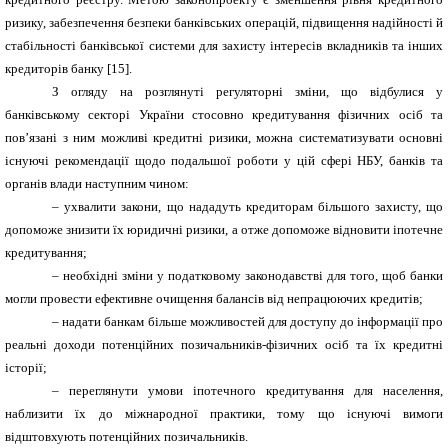
ризику, забезпечення безпеки банківських операцій, підвищення надійності й
стабільності банківської системи для захисту інтересів вкладників та інших
кредиторів банку
[15]
.
З огляду на розглянуті регуляторні зміни, що відбулися у
банківському секторі України стосовно кредитування фізичних осіб та
пов’язані з ним можливі кредитні ризики, можна систематизувати основні
існуючі рекомендації щодо подальшої роботи у цій сфері НБУ, банків та
органів влади наступним чином:
–
ухвалити закони, що нададуть кредиторам більшого захисту, що
допоможе знизити їх юридичні ризики, а отже допоможе відновити іпотечне
кредитування;
–
необхідні зміни у податковому законодавстві для того, щоб банки
могли провести ефективне очищення балансів від непрацюючих кредитів;
–
надати банкам більше можливостей для доступу до інформації про
реальні доходи потенційних позичальників-фізичних осіб та їх кредитні
історії;
–
переглянути умови іпотечного кредитування для населення,
наблизити їх до міжнародної практики, тому що існуючі вимоги
відштовхують потенційних позичальників.