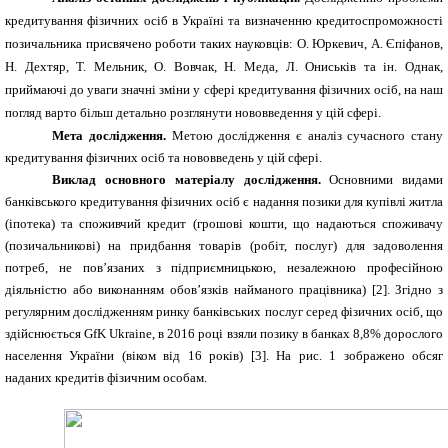
кредитування фізичних осіб в Україні та визначенню
кредитоспроможності
позичальника
присвячено
роботи таких науковців
:
О. Юркевич, А. Єпіфанов,
Н. Дехтяр, Т. Мельник, О. Вовчак, Н. Меда, Л. Ониськів
та ін. Однак,
приймаючі до уваги значні зміни у сфері кредитування фізичних осіб, на наш
погляд варто більш детально розглянути нововведення у цій сфері.
Мета дослідження.
Метою дослідження є
аналіз сучасного стану
кредитування фізичних осіб та нововведень у цій сфері.
Виклад основного матеріалу дослідження.
Основними видами
банківського кредитування фізичних осіб є надання позики для купівлі житла
(іпотека) та споживчий кредит (
грошові кошти, що надаються споживачу
(позичальникові) на придбання товарів (робіт, послуг) для задоволення
потреб, не пов’язаних з підприємницькою, незалежною професійною
діяльністю або виконанням обов’язків найманого працівника
) [2]. Згідно з
регулярним дослідженням ринку банківських послуг серед фізичних осіб, що
здійснюється
GfK Ukraine
, в 2016 році взяли позику в банках 8,8% дорослого
населення України (віком від 16 років) [3]. На рис. 1 зображено обсяг
наданих кредитів фізичним особам.