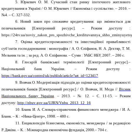
5.
Юркевич О. М. Сучасний стан ринку іпотечного житлового
кредитування в Україні / О. М. Юркевич // Економіка і суспільство. – 2016. –
№4. – С. 327-332.
6.
Новий закон про споживче кредитування: що змінюється для
позичальників
[Електронний ресурс]. – Режим доступу :
https://24tv.ua/noviy_zakon_pro_spozhivche_kredituvannya_shho_zminyuyets
7.
Оцінка кредитоспроможності та інвестиційної привабливості
суб’єктів господарювання : монографія / А. О. Єпіфанов, Н. А. Дехтяр, Т. М.
Мельник та ін. ; за ред. А. О. Єпіфанова. – Суми : УАБС НБУ, 2007. – 286 с.
8.
Глосарій банківської термінології [Електронний ресурс].–
Національний банк України. – Режим доступу :
https://bank.gov.ua/control/uk/publish/article?art_id=123417
9.
Вовчак О.
Модернізація підходів до оцінки кредитоспроможності
позичальників банків
[Електронний ресурс] / О. Вовчак, Н. Меда //
Вісник
Національного банку України
. – 2013. – № 12. – С. 11-15. – Режим
доступу:
http
://
nbuv
.
gov
.
ua
/
UJRN
/
Vnbu
_2013_12_16
10.
Бланк И. А. Словарь-справочник финансового менеджера / И. А.
Бланк. – К : «Ника-Центр», 1998. – 480 с.
11.
Енциклопедія бізнесмена, економіста, менеджера / за редакцією
Р. Дяківа. – К. : Міжнародна економічна фундація, 2000.– 704 с.