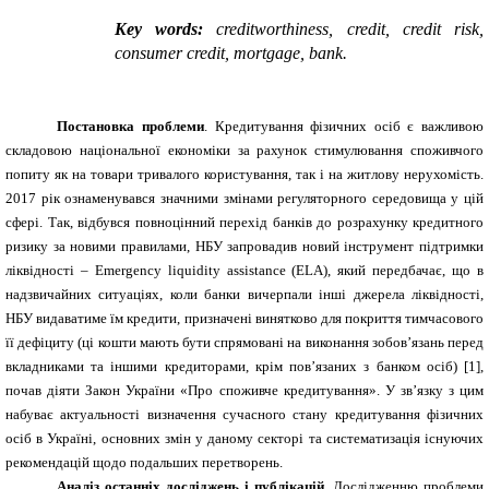
Key words
:
creditworthiness, credit, credit risk,
consumer credit
,
mortgage
,
bank.
Постановка проблеми
. Кредитування фізичних осіб є важливою
складовою національної економіки за рахунок стимулювання споживчого
попиту як на товари тривалого користування, так і на житлову нерухомість.
2017 рік ознаменувався значними змінами регуляторного середовища у цій
сфері. Так, відбувся повноцінний перехід банків до розрахунку кредитного
ризику за новими правилами, НБУ запровадив новий інструмент підтримки
ліквідності –
Emergency liquidity assistance
(
ELA
), який передбачає, що в
надзвичайних ситуаціях, коли банки вичерпали інші джерела ліквідності,
НБУ видаватиме їм кредити, призначені винятково для покриття тимчасового
її дефіциту (ці кошти мають бути спрямовані на виконання зобов’язань перед
вкладниками та іншими кредиторами, крім пов’язаних з банком осіб) [1],
почав діяти Закон України «Про споживче кредитування». У зв’язку з цим
набуває актуальності визначення сучасного стану кредитування фізичних
осіб в Україні, основних змін у даному секторі та систематизація існуючих
рекомендацій щодо подальших перетворень.
Аналіз останніх досліджень і
публікацій.
Дослідженню проблеми