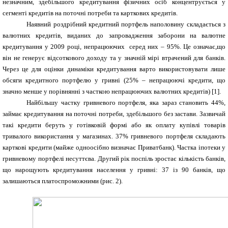
незначним, здебільшого
кредитування фізичних осіб концентрується у
сегменті кредитів на поточні потреби та карткових кредитів.
Наявний роздрібний кредитний портфель наполовину складається з
валютних кредитів, виданих до запровадження заборони на валютне
кредитування у 2009 році, непрацюючих серед них – 95%. Це означає,що
він не генерує відсоткового доходу та у значній мірі втрачений для банків.
Через це для оцінки динаміки кредитування варто використовувати лише
обсяги кредитного портфелю у гривні (25% – непрацюючі кредити, що
значно менше у порівнянні з часткою непрацюючих валютних кредитів) [1].
Найбільшу частку гривневого портфеля, яка зараз становить 44%,
займає кредитування на поточні потреби, здебільшого без застави. Зазвичай
такі кредити беруть у готівковій формі або як оплату купівлі товарів
тривалого використання у магазинах. 37% гривневого портфеля складають
карткові кредити (майже одноосібно визначає Приватбанк). Частка іпотеки у
гривневому портфелі несуттєва. Другий рік поспіль зростає кількість банків,
що нарощують кредитування населення у гривні: 37 із 90 банків, що
залишаються платоспроможними (рис. 2).