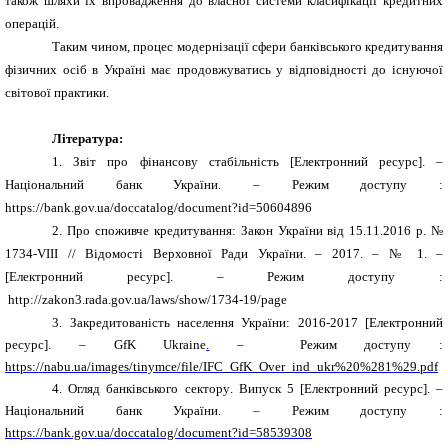
також шляхи їх впровадження до власної системи класифікації кредитних
операцій.
Таким чином, процес модернізації сфери
банківського кредитування
фізичних осіб в Україні має продовжуватись у відповідності до існуючої
світової практики.
Література:
1.
Звіт про фінансову стабільність [Електронний ресурс]. –
Національний банк України. – Режим доступу :
https://bank.gov.ua/doccatalog/document?id=50604896
2.
Про споживче кредитування: Закон України в
i
д 15.11.2016 р.
№
1734-VIII
// Відомості Верховної Ради України. – 2017. – № 1. –
[Електронний ресурс]. – Режим доступу :
http://zakon3.rada.gov.ua/laws/show/1734-19/page
3.
Закредитованість населення України: 2016-2017 [Електронний
ресурс]. –
GfK Ukraine
.
– Режим доступу :
https://nabu.ua/images/tinymce/file/IFC_GfK_Over_ind_ukr%20%281%29.pdf
4.
Огляд банківського сектору
. Випуск 5 [Електронний ресурс]. –
Національний банк України. – Режим доступу :
https://bank.gov.ua/doccatalog/document?id=58539308