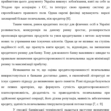
прийняттям цього документу Україна виконує зобов'язання, взяті на себе за
Угодою про асоціацію з ЄС, та інтегрує свою правову систему до
європейського правового поля. Однак окремі фахівці зауважують: наразі
захищений більше позичальник, ніж кредитор
[6]
.
Таким чином, ринок кредитних послуг для фізичних осіб в Україні
розвивається, конкуренція на даному ринку зростає, розширюється
пропозиція кредитних продуктів та умов кредитування з метою залучення
нових та утримання вже існуючих клієнтів. Однак це не впливає на ступінь
надійності осіб, що прагнуть взяти кредит, та, відповідно, на зменшення
кредитного ризику для банку. Тому для кожного банку важливим є швидке та
правильне визначення кредитоспроможності позичальника задля мінімізації
ризику та максимізації прибутку.
Незважаючи на те, що оцінка кредитоспроможності позичальника
використовується в банками достатньо давно, в економічній літературі не
існує єдиного підходу до визначенню цього поняття. Різні підходи базуються
не певних критеріях, що формують сутність кредитоспроможності:
платоспроможність, дієздатність та правоздатність позичальника при
здійсненні кредитної операції, його ділова репутація, наявність забезпечення
кредиту, здатність позичальника генерувати грошові потоки тощо [7, с. 9].
У глосарії банківської термінології надається наступне визначення: