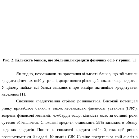
Рис. 2. Кількість банків, що збільшили кредити фізичних осіб у гривні
[
1
]
Як видно, незважаючи на зростання кількості банків,
що збільшили
кредити фізичних осіб у гривні,
докризового рівня цей показник ще не досяг.
У цілому майже всі банки заявляють про наміри активніше кредитувати
населення [1].
Споживче кредитування стрімко розвивається. Високий потенціал
ринку приваблює банки, а також небанківські фінансові установи (НФУ),
зокрема фінансові компанії, ломбарди тощо, кількість яких за останні роки
суттєво збільшилася. Споживчі кредити становлять 59% загального обсягу
наданих кредитів. Попит на споживчі кредити стійкий, тож цей ринок
розвиватиметься й надалі. Компанія GfK Ukraine представила свій аналіз в