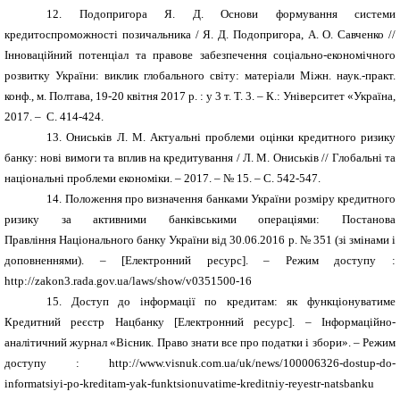
12.
Подопригора Я. Д. Основи формування системи
кредитоспроможності позичальника / Я. Д.
Подопригора, А. О. Савченко
//
Інноваційний потенціал та правове забезпечення соціально-економічного
розвитку України: виклик глобального світу: матеріали Міжн. наук.-практ.
конф., м. Полтава, 19-20 квітня 2017 р. : у 3 т. Т. 3. – К.: Університет «Україна,
2017. – С. 414-424.
13.
Ониськів Л. М. Актуальні проблеми оцінки кредитного ризику
банку: нові вимоги та вплив на кредитування / Л. М. Ониськів // Глобальні та
національні проблеми економіки. – 2017. – № 15. – С. 542-547.
14.
Положення про визначення банками України розміру кредитного
ризику за активними банківськими операціями
:
Постанова
Правління Національного банку України
від
30.06.2016
р. №
351 (зі змінами і
доповненнями). – [Електронний ресурс]. – Режим доступу :
http://zakon3.rada.gov.ua/laws/show/v0351500-16
15.
Доступ до інформації по кредитам: як функціонуватиме
Кредитний реєстр Нацбанку
[Електронний ресурс]. –
Інформаційно-
аналітичний журнал «Вісник. Право знати все про податки і збори»
.
– Режим
доступу : http://www.visnuk.com.ua/uk/news/100006326-dostup-do-
informatsiyi-po-kreditam-yak-funktsionuvatime-kreditniy-reyestr-natsbanku