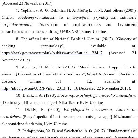
(
Accessed
2
3
November
2017).
7.
Yepifanov, A. O. Dekhtiar, N. A. Mel'nyk, T. M.
And others (2007),
Otsinka kredytospromozhnosti ta investytsijnoi pryvablyvosti sub'iektiv
hospodariuvannia
[Assessment of creditworthiness and investment
attractiveness of business entities], UABS NBU, Sumy,
Ukraine.
8.
The official
site
of
National Bank of Ukraine (2017),
“
Glossary of
banking terminology
“
,
available
at
:
https://bank.gov.ua/control/uk/publish/article?art_id=123417
(
Accessed
2
1
November
2017).
9.
Vovchak, O. Meda
,
N.
(2013),
“
M
odernization of approaches to
assessing the creditworthiness of bank borrowers”
,
Visnyk Natsional'noho banku
Ukrainy
,
[Online],
vol . 12,
available at:
http
://
nbuv
.
gov
.
ua
/
UJRN
/
Vnbu
_2013_12_16
(Accessed
22 November
201
7
).
10.
Blank
,
I
. A.
(1998),
Slovar'-spravochnyk fynansovoho menedzhera
[Dictionary of financial manager], Nika-Tsentr,
Kyiv, Ukraine.
11.
Diakiv
,
R.
(2000),
Entsyklopediia biznesmena, ekonomista,
menedzhera
[Encyclopedia of businessman, economist, manager], Mizhnarodna
ekonomichna fundatsiia,
Kyiv, Ukraine.
12.
Podopryhora, Ya. D. and Savchenko, A. O. (2017), “Fundamentals of
the formation of the creditworthiness system of the borrower”,
Innovatsijnyj