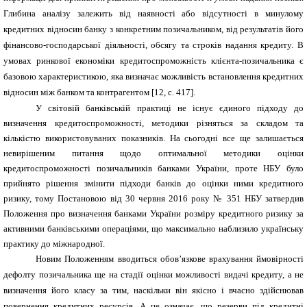
Глибина аналізу залежить від наявності або відсутності в минулому
кредитних відносин банку з конкретним позичальником, від результатів його
фінансово-господарської діяльності, обсягу та строків надання кредиту. В
умовах ринкової економіки кредитоспроможність клієнта-позичальника є
базовою характеристикою, яка визначає можливість встановлення кредитних
відносин між банком та контрагентом [12, с. 417].
У світовій банківській практиці не існує єдиного підходу до
визначення кредитоспроможності, методики різняться за складом та
кількістю використовуваних показників.
На сьогодні все ще залишається
невирішеним питання щодо оптимальної методики оцінки
кредитоспроможності позичальників банками України, проте НБУ було
прийнято рішення змінити підходи банків до оцінки ними кредитного
ризику, тому Постановою від 30 червня 2016 року № 351 НБУ затвердив
Положення про визначення банками України розміру кредитного ризику за
активними банківськими операціями, що максимально наблизило українську
практику до міжнародної.
Новим Положенням вводиться обов’язкове врахування ймовірності
дефолту позичальника ще на стадії оцінки можливості видачі кредиту, а не
визначення його класу за тим, наскільки він якісно і вчасно здійснював
повернення кредитних ресурсів. А це означає, що резерви під кредитні