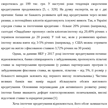
скоротилась до 199 тис. грн. У наступні роки тенденція скорочення
кредитування продовжилась [
5
, с.
329
].
На думку експертів, на це є дві
причини: банки не бажають розвивати цей вид кредитування через великі
ризики, а потенційних клієнтів відштовхують існуючі вимоги. Так, в Україні
середня ставка за іпотечними кредитами
– більше 20% річних (наприклад,
сьогодні «Ощадбанк» пропонує своїм клієнтам іпотеку під 20,49% річних з
терміном погашення до 20 років).
У той час, коли у
розвинених країнах
іпотеку можна взяти під 3-5% річних
(наприклад, у США можна отримати
кредит на житло з фіксованою ставкою 3,72% річних на 30 років).
Однак, за даними НБУ у 2017 році іпотечне кредитування починає
відновлюватися, банки співпрацюють з забудовниками, пропонують пільгові
ставки за партнерськими програмами (у рамках партнерських програм із
забудовниками фіксована ставка, як правило, пільгова – від 5%, її розмір у
більшості випадків залежить від першого внеску позичальника.). Частина
великих банків має намір надалі збільшувати обсяги житлового
кредитування. Основними перешкодами для активнішого розвитку ринку
іпотеки банки вважають дефіцит платоспроможних позичальників, високі
відсоткові ставки та юридичні ризики [1].
Хоча іпотечне кредитування відновлюється, його обсяг залишається