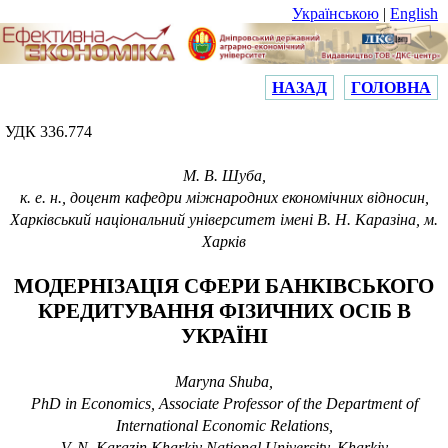
Українською
|
English
НАЗАД
ГОЛОВНА
УДК 336.774
М. В. Шуба,
к. е. н., доцент кафедри міжнародних економічних відносин,
Харківський національний університет імені В. Н. Каразіна, м.
Харків
МОДЕРНІЗАЦІЯ СФЕРИ БАНКІВСЬКОГО
КРЕДИТУВАННЯ ФІЗИЧНИХ ОСІБ В
УКРАЇНІ
Maryna Shuba
,
PhD in Economics
, Associate Professor of the Department of
International Economic Relations,
V. N. Karazin Kharkiv National University, Kharkіv