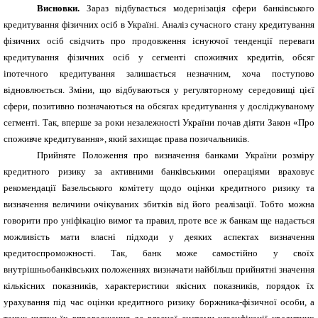
Висновки.
Зараз відбувається модернізація сфери банківського
кредитування фізичних осіб в Україні. Аналіз сучасного стану кредитування
фізичних осіб свідчить про продовження існуючої тенденції переваги
кредитування фізичних осіб у сегменті споживчих кредитів, обсяг
іпотечного кредитування залишається незначним, хоча поступово
відновлюється. Зміни, що відбуваються у регуляторному середовищі цієї
сфери, позитивно позначаються на обсягах кредитування у досліджуваному
сегменті. Так, вперше за роки незалежності України почав діяти Закон «Про
споживче кредитування», який захищає права позичальників.
Прийняте Положення про визначення банками України розміру
кредитного ризику за активними банківськими операціями враховує
рекомендації Базельського комітету щодо оцінки кредитного ризику та
визначення величини очікуваних збитків від його реалізації. Тобто можна
говорити про уніфікацію вимог та правил, проте все ж банкам ще надається
можливість мати власні підходи у деяких аспектах визначення
кредитоспроможності. Так, банк може самостійно у своїх
внутрішньобанківських положеннях визначати найбільш прийнятні значення
кількісних показників, характеристики якісних показників, порядок їх
урахування під час оцінки кредитного ризику боржника-фізичної особи, а