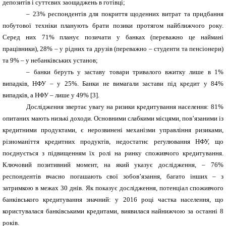
депозитів і суттєвих заощаджень в готівці;
–
23% респондентів для покриття щоденних витрат та придбання
побутової техніки планують брати позики протягом найближчого року.
Серед них 71% планує позичати у банках (переважно це наймані
працівники), 28% – у рідних та друзів (переважно – студенти та пенсіонери)
та 9% – у небанківських установ;
–
банки беруть у заставу товари тривалого вжитку лише в 1%
випадків, НФУ – у 25%. Банки не вимагали застави під кредит у 84%
випадків, а НФУ – лише у 49% [3].
Дослідження звертає увагу на ризики кредитування населення: 81%
опитаних мають низькі доходи. Основними слабкими місцями, пов’язаними із
кредитними продуктами, є нерозвинені механізми управління ризиками,
різноманіття кредитних продуктів, недостатнє регулювання НФУ, що
поєднується з підвищенням їх ролі на ринку споживчого кредитування.
Ключовий позитивний момент, на який указує дослідження, – 76%
респондентів вчасно погашають свої зобов’язання, багато інших – з
затримкою в межах 30 днів. Як показує дослідження, потенціал споживчого
банківського кредитування значний: у 2016 році частка населення, що
користувалася банківськими кредитами, виявилася найнижчою за останні 8
років.