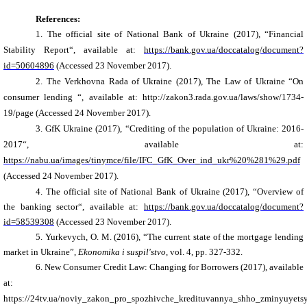
References:
1.
The
official
site of
National Bank of Ukraine (2017),
“
Financial
Stability Report
“
,
available at
:
https://bank.gov.ua/doccatalog/document?
id=50604896
(
Accessed
2
3
November
2017).
2.
The Verkhovna Rada of Ukraine (2017), The Law of Ukraine “On
consumer lending “, available at:
http://zakon3.rada.gov.ua/laws/show/1734-
19/page
(Accessed
24
November
2017
).
3.
GfK Ukraine (2017), “Crediting of the population of Ukraine: 2016-
2017“, available at
:
https://nabu.ua/images/tinymce/file/IFC_GfK_Over_ind_ukr%20%281%29.pdf
(Accessed
24
November
2017
).
4.
The
official
site of
National Bank of Ukraine (2017),
“Overview of
the banking sector“, available
at
:
https://bank.gov.ua/doccatalog/document?
id=58539308
(
Accessed
2
3
November
2017).
5.
Yurkevych
,
O. M.
(2016), “The current state of the mortgage lending
market in Ukraine”,
Ekonomika i suspil'stvo,
vol
. 4, pp. 327-332.
6.
New Consumer Credit Law: Changing for Borrowers
(2017),
available
at
:
https://24tv.ua/noviy_zakon_pro_spozhivche_kredituvannya_shho_zminyuyets