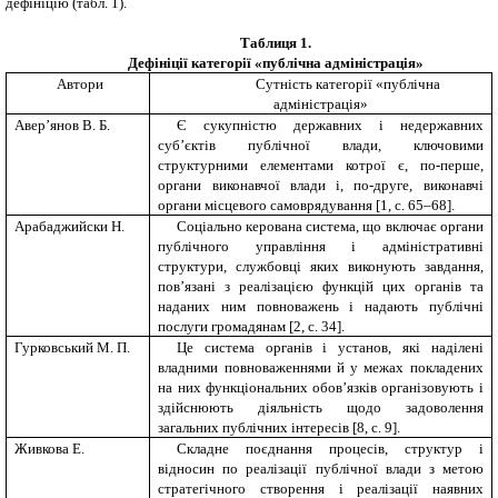
дефініцію (табл. 1).
Таблиця 1.
Дефініції категорії «публічна адміністрація»
Автори
Сутність категорії «публічна
адміністрація»
Авер’янов В. Б.
Є сукупністю державних і недержавних
суб’єктів публічної влади, ключовими
структурними елементами котрої є, по-перше,
органи виконавчої влади і, по-друге, виконавчі
органи місцевого самоврядування [1, с. 65–68].
Арабаджийски Н.
Соціально керована система, що включає органи
публічного управління і адміністративні
структури, службовці яких виконують завдання,
пов’язані з реалізацією функцій цих органів та
наданих ним повноважень і надають публічні
послуги громадянам [2, c. 34].
Гурковський М. П.
Це система органів і установ, які наділені
владними повноваженнями й у межах покладених
на них функціональних обов’язків організовують і
здійснюють діяльність щодо задоволення
загальних публічних інтересів [8, с. 9].
Живкова Е.
Складне поєднання процесів, структур і
відносин по реалізації публічної влади з метою
стратегічного створення і реалізації наявних