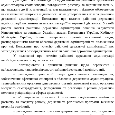
Для підготовки рекомендацій щодо виконання районною державною
адміністрацією своїх завдань, погодженого розгляду та вирішення питань,
що належать до її компетенції, та для колективного і вільного обговорення
найважливіших напрямів її діяльності може утворюватися колегія районної
державної адміністрації. Положення про колегію районної державної
адміністрації має визначати загальні засади її утворення і діяльності. У своїй
роботі колегія районної державної адміністрації повинна керуватися
Конституцією та законами України, актами Президента України, Кабінету
Міністрів України, інших центральних органів виконавчої влади,
розпорядженнями голови обласної державної адміністрації та положенням
про неї. Положення про колегію районної державної адміністрації має
затверджуватися розпорядженням голови районної державної адміністрації.
У положенні про колегію районної державної адміністрації
необхідно врахувати, що вона може:
– обговорювати і приймати рішення щодо перспектив і
найважливіших напрямів діяльності районної державної адміністрації;
– розглядати пропозиції щодо удосконалення законодавства,
забезпечення ефективної співпраці з обласною державною адміністрацією,
територіальними органами центральних органів виконавчої влади, органами
місцевого самоврядування, формування та реалізації в районі державної
політики у відповідних сферах діяльності;
– обговорювати прогнози і програми соціально-економічного
розвитку та бюджету району, державні та регіональні програми, визначає
шляхи їх реалізації;
– розглядати питання про стан дотримання фінансової, бюджетної