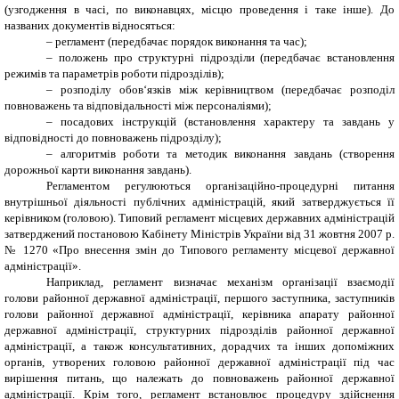
(узгодження в часі, по виконавцях, місцю проведення і таке інше). До
названих документів відносяться:
– регламент (передбачає порядок виконання та час);
– положень про структурні підрозділи (передбачає встановлення
режимів та параметрів роботи підрозділів);
– розподілу обов‘язків між керівництвом (передбачає розподіл
повноважень та відповідальності між персоналіями);
– посадових інструкцій (встановлення характеру та завдань у
відповідності до повноважень підрозділу);
– алгоритмів роботи та методик виконання завдань (створення
дорожньої карти виконання завдань).
Регламентом регулюються організаційно-процедурні питання
внутрішньої діяльності публічних адміністрацій, який затверджується її
керівником (головою). Типовий регламент місцевих державних адміністрацій
затверджений постановою Кабінету Міністрів України від 31 жовтня 2007 р.
№ 1270 «Про внесення змін до Типового регламенту місцевої державної
адміністрації».
Наприклад, регламент визначає механізм організації взаємодії
голови районної державної адміністрації, першого заступника, заступників
голови районної державної адміністрації, керівника апарату районної
державної адміністрації, структурних підрозділів районної державної
адміністрації, а також консультативних, дорадчих та інших допоміжних
органів, утворених головою районної державної адміністрації під час
вирішення питань, що належать до повноважень районної державної
адміністрації. Крім того, регламент встановлює процедуру здійснення