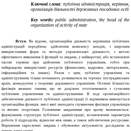
Ключові слова
: публічна адміністрація, керівник,
організація діяльності державних посадових осіб
Key words:
public administration, the head of the
organization of activity of state
Вступ.
Як відомо, організаційна діяльність керівників публічних
адміністрацій передбачає здійснення комплексу заходів, з широким
використанням форм та методів управлінської діяльності, з метою
ефективного виконання її функцій та завдань, у найкоротші, або встановлені
часові терміни при здійсненні публічного управління, тобто при
найкращому використанні ресурсів (фінансових, кадрових, матеріальних,
інформаційних та інших). Разом з цим, публічне управління та
адміністрування тільки починають розвиватися на теренах пострадянських
країн, конкуруючи з теоріями державного управління. Останні більшістю
фахівців визнано такими, що не доцільно ототожнювати з сучасним
публічним управлінням та адмініструванням. В ході організаційного
забезпечення діяльності публічної адміністрації її керівником виконується
організаційна функція, зміст якої знаходить тлумачення фахівців управлінців
та вчених теоретиків. Головними завданнями при цьому визначаються:
формування структури публічної адміністрації, встановлення параметрів
роботи її підрозділів, відносин між ними, а також забезпечення ресурсами.
Вирішення окреслених завдань і обумовлює актуальність досліджень за
темою даної статті.