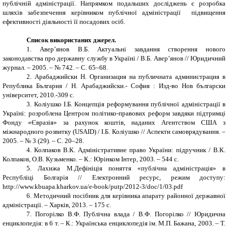
публічній адміністрації. Напрямком подальших досліджень є розробка
ш
ляхів забезпечення керівником публічної адміністрації підвищення
ефективності діяльності її посадових осіб.
Список використаних джерел
.
1. Авер’янов В.Б. Актуальні завдання створення нового
законодавства про державну службу в Україні / В.Б. Авер’янов // Юридичний
журнал. – 2005. – № 742. – С. 65–68.
2.
Арабаджийски Н. Организация на публичната администрация в
Република България / Н. Арабаджийски.- София : Изд-во Нов български
університет, 2010.-309 с.
3. Коліушко І.Б. Концепція реформування публічної адміністрації в
Україні: розроблена Центром політико-правових реформ завдяки підтримці
Фонду «Євразія» за рахунок коштів, наданих Агентством США з
міжнародного розвитку (USAID) / І.Б. Коліушко // Аспекти самоврядування. –
2005. – № 3 (29). – С. 20–28.
4. Колпаков В.К. Адміністративне право України: підручник / В.К.
Колпаков, О.В. Кузьменко. – К.: Юрінком Інтер, 2003. – 544 с.
5.
Лахижа М
.
Дефініція поняття «публічна адміністрація» в
Республіці Болгарія
// Електронний ресурс, режим доступу:
http://www.kbuapa.kharkov.ua/e-book/putp/2012-3/doc/1/03.pdf
6. Методичний посібник для керівника апарату районної державної
адміністрації. – Харків, 2013. – 175 с.
7. Погорілко В.Ф. Публічна влада / В.Ф. Погорілко // Юридична
енциклопедія: в 6 т. – К.: Українська енциклопедія ім. М.П. Бажана, 2003. – Т.