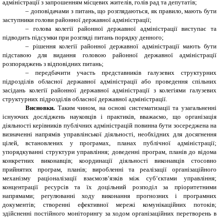
адміністрації з запрошенням місцевих жителів, голів рад та депутатів;
– доповідачами з питань, що розглядаються, як правило, мають бути
заступники голови районної державної адміністрації;
– голова колегії районної державної адміністрації виступає та
підводить підсумки при розгляді питань порядку денного;
– рішення колегії районної державної адміністрації мають бути
підставою для видання головою районної державної адміністрації
розпоряджень з відповідних питань;
– передбачити участь представників галузевих структурних
підрозділів обласної державної адміністрації або проведення спільних
засідань колегії районної державної адміністрації з колегіями галузевих
структурних підрозділів обласної державної адміністрації.
Висновки.
Таким чином, на основі систематизації та узагальненні
існуючих досліджень науковців і практиків, вважаємо, що організація
діяльності керівників публічних адміністрацій повинна бути зосереджена на
визначенні напрямів управлінської діяльності, необхідних для досягнення
цілей, встановлених у програмах, планах публічної адміністрації;
упорядкуванні структури управління; доведенні програм, планів до відома
конкретних виконавців; координації діяльності виконавців стосовно
прийнятих програм, планів; виробленні та реалізації організаційного
механізму раціоналізації взаємозв‘язків між суб‘єктами управління;
концентрації ресурсів та їх доцільний розподіл за пріоритетними
напрямами; регулюванні ходу виконання прогнозних і програмних
документів; створенні ефективної мережі комунікаційних потоків;
здійсненні постійного моніторингу за ходом організаційних перетворень в