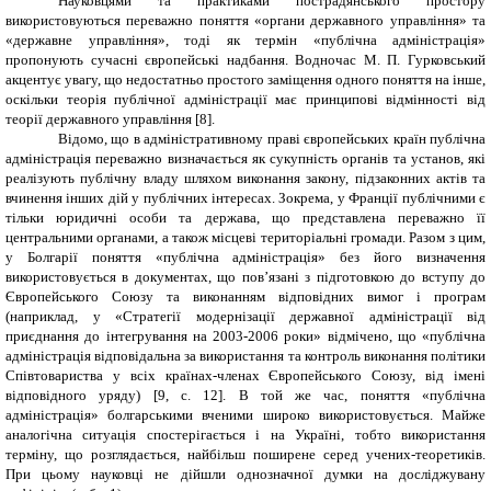
Науковцями та практиками пострадянського простору
використовуються переважно поняття «органи державного управління» та
«державне управління», тоді як термін «публічна адміністрація»
пропонують сучасні європейські надбання. Водночас М. П. Гурковський
акцентує увагу, що недостатньо простого заміщення одного поняття на інше,
оскільки теорія публічної адміністрації має принципові відмінності від
теорії державного управління [8].
Відомо, що в адміністративному праві європейських країн публічна
адміністрація переважно визначається як сукупність органів та установ, які
реалізують публічну владу шляхом виконання закону, підзаконних актів та
вчинення інших дій у публічних інтересах. Зокрема, у Франції публічними є
тільки юридичні особи та держава, що представлена переважно її
центральними органами, а також місцеві територіальні громади. Разом з цим,
у Болгарії поняття «публічна адміністрація» без його визначення
використовується в документах, що пов’язані з підготовкою до вступу до
Європейського Союзу та виконанням відповідних вимог і програм
(наприклад, у «Стратегії модернізації державної адміністрації від
приєднання до інтегрування на 2003-2006 роки» відмічено, що «публічна
адміністрація відповідальна за використання та контроль виконання політики
Співтовариства у всіх країнах-членах Європейського Союзу, від імені
відповідного уряду) [9, с. 12]. В той же час, поняття «публічна
адміністрація» болгарськими вченими широко використовується. Майже
аналогічна ситуація спостерігається і на Україні, тобто використання
терміну, що розглядається, найбільш поширене серед учених-теоретиків.
При цьому науковці не дійшли однозначної думки на досліджувану