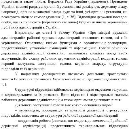
представити таким чином: Верховна Рада України (парламент), Президент
України, місцеві ради, усі органи й установи, які реалізують державну владу,
наприклад, органи виконавчої влади, суди та інші, усі органи і установи, які
реалізують місцеве самоврядування [1, с. 36]. Відповідно державні посадові
особи, що їх очолюють (переважно «голови») будемо називати керівниками
публічних адміністрацій в Україні.
Відповідно до статті 8 Закону України «Про місцеві державні
адміністрації» районні державні адміністрації очолюють голови, які є їх
керівниками. Основними їхніми функціями є організаційно-розпорядча,
представницька, установчо-номінаційна та інформаційна. Голови районних
державних адміністрацій самостійно визначають кількість посад своїх
заступників. До складу районних державних адміністрацій входять: голова,
перший заступник, заступники голови, керівник апарату, структурні
підрозділи та їх керівники.
У подальших дослідженнях вважаємо доцільним враховувати
вимоги Положення про апарат Харківської обласної державної адміністрації
[6].
Структурні підрозділи здійснюють керівництво окремими галузями,
є відповідальними за їх розвиток. Вони підзвітні і підконтрольні головам
районних державних адміністрацій, а також органам влади вищого рівня.
Діяльність заступників голови має чотири основні складові:
– керівництво, координація та контроль діяльності структурних
підрозділів, включених до структури районної державної адміністрації;
– координація роботи (з питань, що входять до компетенції районної
державної адміністрації) представництв територіальних підрозділів