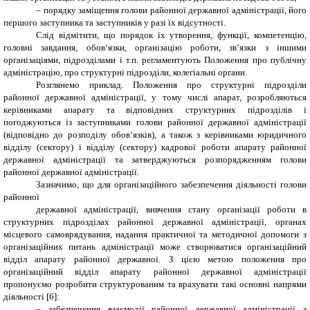
– порядку заміщення голови районної державної адміністрації, його
першого заступника та заступників у разі їх відсутності.
Слід відмітити, що порядок їх утворення, функції, компетенцію,
головні завдання, обов‘язки, організацію роботи, зв‘язки з іншими
організаціями, підрозділами і т.п. регламентують Положення про публічну
адміністрацію, про структурні підрозділи, колегіальні органи.
Розглянемо приклад. Положення про структурні підрозділи
районної державної адміністрації, у тому числі апарат, розробляються
керівниками апарату та відповідних структурних підрозділів і
погоджуються із заступниками голови районної державної адміністрації
(відповідно до розподілу обов‘язків), а також з керівниками юридичного
відділу (сектору) і відділу (сектору) кадрової роботи апарату районної
державної адміністрації та затверджуються розпорядженням голови
районної державної адміністрації.
Зазначимо, що для організаційного забезпечення діяльності голови
районної
державної адміністрації, вивчення стану організації роботи в
структурних підрозділах районної державної адміністрації, органах
місцевого самоврядування, надання практичної та методичної допомоги з
організаційних питань адміністрації може створюватися організаційний
відділ апарату районної державної. З цією метою положення про
організаційний відділ апарату районної державної адміністрації
пропонуємо розробити структурованим та врахувати такі основні напрями
діяльності [6]:
– забезпечення взаємодії районної державної адміністрації з