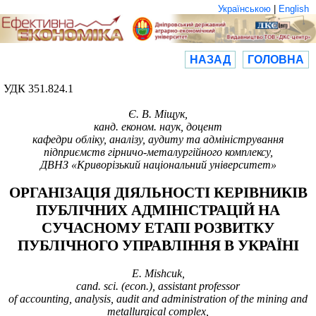
Українською
|
English
НАЗАД
ГОЛОВНА
УДК
351.824.1
Є.
В. Міщук,
канд. економ. наук, доцент
кафедри обліку, аналізу, аудиту та адміністрування
підприємств гірничо-металургійного комплексу,
ДВНЗ «Криворізький національний університет»
ОРГАНІЗАЦІЯ ДІЯЛЬНОСТІ КЕРІВНИКІВ
ПУБЛІЧНИХ АДМІНІСТРАЦІЙ НА
СУЧАСНОМУ ЕТАПІ РОЗВИТКУ
ПУБЛІЧНОГО УПРАВЛІННЯ В УКРАЇНІ
E. Mishcuk,
cand. sci. (econ.), assistant professor
of accounting, analysis, audit and administration of the mining and
metallurgical complex,