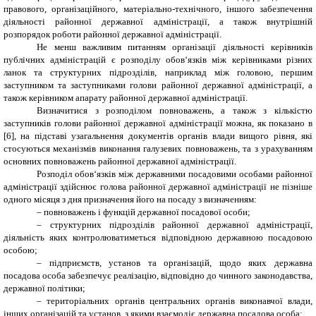
правового, організаційного, матеріально-технічного, іншого забезпечення
діяльності районної державної адміністрації, а також внутрішній
розпорядок роботи районної державної адміністрації.
Не менш важливим питанням організації діяльності керівників
публічних адміністрацій є розподілу обов‘язків між керівниками різних
ланок та структурних підрозділів, наприклад між головою, першим
заступником та заступниками голови районної державної адміністрації, а
також керівником апарату районної державної адміністрації.
Визначитися з розподілом повноважень, а також з кількістю
заступників голови районної державної адміністрації можна, як показано в
[6], на підставі узагальнення документів органів влади вищого рівня, які
стосуються механізмів виконання галузевих повноважень, та з урахуванням
основних повноважень районної державної адміністрації.
Розподіл обов‘язків між державними посадовими особами районної
адміністрації здійснює голова районної державної адміністрації не пізніше
одного місяця з дня призначення його на посаду з визначенням:
– повноважень і функцій державної посадової особи;
– структурних підрозділів районної державної адміністрації,
діяльність яких контролюватиметься відповідною державною посадовою
особою;
– підприємств, установ та організацій, щодо яких державна
посадова особа забезпечує реалізацію, відповідно до чинного законодавства,
державної політики;
– територіальних органів центральних органів виконавчої влади,
інших організацій та установ, з якими взаємодіє державна посадова особа;