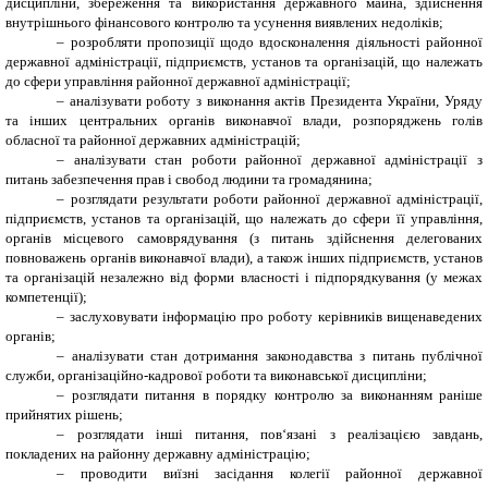
дисципліни, збереження та використання державного майна, здійснення
внутрішнього фінансового контролю та усунення виявлених недоліків;
– розробляти пропозиції щодо вдосконалення діяльності районної
державної адміністрації, підприємств, установ та організацій, що належать
до сфери управління районної державної адміністрації;
– аналізувати роботу з виконання актів Президента України, Уряду
та інших центральних органів виконавчої влади, розпоряджень голів
обласної та районної державних адміністрацій;
– аналізувати стан роботи районної державної адміністрації з
питань забезпечення прав і свобод людини та громадянина;
– розглядати результати роботи районної державної адміністрації,
підприємств, установ та організацій, що належать до сфери її управління,
органів місцевого самоврядування (з питань здійснення делегованих
повноважень органів виконавчої влади), а також інших підприємств, установ
та організацій незалежно від форми власності і підпорядкування (у межах
компетенції);
– заслуховувати інформацію про роботу керівників вищенаведених
органів;
– аналізувати стан дотримання законодавства з питань публічної
служби, організаційно-кадрової роботи та виконавської дисципліни;
– розглядати питання в порядку контролю за виконанням раніше
прийнятих рішень;
– розглядати інші питання, пов‘язані з реалізацією завдань,
покладених на районну державну адміністрацію;
– проводити виїзні засідання колегії районної державної