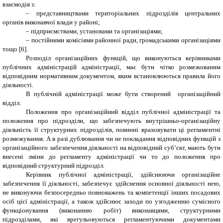
взаємодія з:
– представництвами територіальних підрозділів центральних
органів виконавчої влади у районі;
– підприємствами, установами та організаціями;
– постійними комісіями районної ради, громадськими організаціями
тощо [6].
Розподіл організаційних функцій, що виконуються керівниками
публічних адміністрацій адміністрації, має бути чітко розмежованим
відповідним нормативним документом, яким встановлюються правила його
діяльності.
В публічній адміністрації може бути створений організаційний
відділ.
Положення про організаційний відділ публічної адміністрації та
положення про підрозділи, що забезпечують внутрішньо-організаційну
діяльність її структурних підрозділів, повинні враховувати ці регламентні
розмежування. А в разі дублювання чи не покладання відповідних функцій з
організаційного забезпечення діяльності на відповідний суб‘єкт, мають бути
внесені зміни до регламенту адміністрації чи то до положення про
відповідний структурний підрозділ.
Керівник публічної адміністрації, здійснюючи організаційне
забезпечення її діяльності, забезпечує здійснення основної діяльності нею,
не виконуючи безпосередньо повноважень та компетенції інших посадових
осіб цієї адміністрації, а також здійснює заходи по узгодженню сумісного
функціонування (виконанню робіт) виконавцями, структурними
підрозділами, які врегульовуються регламентуючими документами