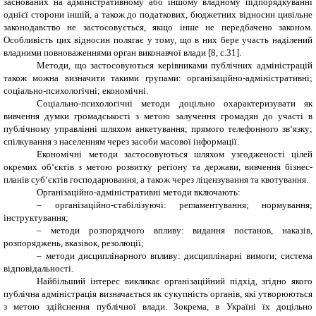
заснованих на адміністративному або іншому владному підпорядкуванні
однієї сторони іншій, а також до податкових, бюджетних відносин цивільне
законодавство не застосовується, якщо інше не передбачено законом.
Особливість цих відносин полягає у тому, що в них бере участь наділений
владними повноваженнями орган виконавчої влади [8, с.31].
Методи, що застосовуються керівниками публічних адміністрацій
також можна визначити такими групами: організаційно-адміністративні;
соціально-психологічні; економічні.
Соціально-психологічні методи доцільно охарактеризувати як
вивчення думки громадськості з метою залучення громадян до участі в
публічному управлінні шляхом анкетування; прямого телефонного зв‘язку;
спілкування з населенням через засоби масової інформації.
Економічні методи застосовуються шляхом узгодженості цілей
окремих об‘єктів з метою розвитку регіону та держави, вивчення бізнес-
планів суб‘єктів господарювання, а також через ліцензування та квотування.
Організаційно-адміністративні методи включають:
– організаційно-стабілізуючі: регламентування; нормування;
інструктування;
– методи розпорядчого впливу: видання постанов, наказів,
розпоряджень, вказівок, резолюції;
– методи дисциплінарного впливу: дисциплінарні вимоги; система
відповідальності.
Найбільший інтерес викликає організаційний підхід, згідно якого
публічна адміністрація визначається як сукупність органів, які утворюються
з метою здійснення публічної влади. Зокрема, в Україні їх доцільно