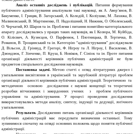
Аналіз останніх досліджень і публікацій.
Питання формування
публічного адміністрування аналізували такі науковці, як А. Авер’янов, В.
Бакуменко, І. Грицяк, В. Загорський, А. Колодій, І. Коліушко, М. Лахижа, В.
Малиновський, В. Мартиненко, П. Надолішний, Н. Нижник, О. Оболенський,
О. Черчатий, Ю. Шаров та ін. Проблеми і питання понятійно-категоріального
апарату досліджувались у працях таких науковців, як І. Козюра, М. Куйбіда,
О. Кілієвич, А. Кузнєцов, О. Парфенюк, І. Плотницька, В. Тертичка, В.
Романов, В. Трощинський та ін. Категорію “адміністрування” досліджували
Д. Вільсон, Д. Грінвуд, Р. Грегорі, Ф. Нігроу та Л. Нігроу, І. Василенко, В.
Дзюндзюк, Г. Зінченко, П. Круш, Б. Новіков, Г. Сініок та ін. Проте питання
організації діяльності керівників публічних адміністрацій не були
предметом спеціального дослідження науковців.
Постановка задачі.
Метою статті є огляд літературних джерел і
узагальнення висвітлення в українській та зарубіжній літературі проблем
організації діяльності керівників публічних адміністрацій. Теоретичною та
методичною основою дослідження є наукові концепції та теоретичні
розробки вітчизняних і закордонних учених з проблем публічного
управління та адміністрування. У процесі проведення дослідження
використовувались методи аналізу, синтезу, індукції та дедукції, логічного
узагальнення.
Результати.
Дослідженню питань організації діяльності керівників
публічних адміністрацій має передувати визначення останньої. Тому
зупинимося спочатку на огляді основних положень щодо поняття публічної
адміністрації.