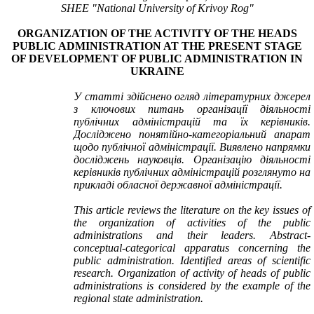
SHEE "National University of Krivoy Rog"
ORGANIZATION OF THE ACTIVITY OF THE HEADS
PUBLIC ADMINISTRATION AT THE PRESENT STAGE
OF DEVELOPMENT OF PUBLIC ADMINISTRATION IN
UKRAINE
У статті здійснено огляд літературних джерел
з ключових питань організації діяльності
публічних адміністрацій та їх керівників.
Досліджено понятійно-категоріальний апарат
щодо публічної адміністрації.
Виявлено напрямки
досліджень науковців. Організацію діяльності
керівників публічних адміністрацій розглянуто на
прикладі обласної державної адміністрації.
This article reviews the literature on the key issues of
the organization of activities of the public
administrations and their leaders. Abstract-
conceptual-categorical apparatus concerning the
public administration. Identified areas of scientific
research. Organization of activity of heads of public
administrations is considered by the example of the
regional state administration.