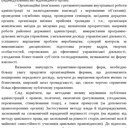
(індивідуальний) акт відповідного органу.
– Організаційні (пов’язаних з регламентуванням внутрішньої роботи
адміністрації та налагодженням взаємодії з керованими об’єктами):
проведення службових нарад; проведення семінарів; засідання дорадчих
органів; організація виїзних прийомів громадян і т.п.; організація
комплексних виїздів до місцевих рад; визначення пріоритетних напрямів
роботи районної державної адміністрації; використання програмно-
цільових методів управління; узагальнення досвіду управлінської діяльності,
успішного вирішення проблем виробництва; суворий контроль за
виконавською дисципліною; підготовка резерву кадрів, творчих
особистостей, спроможних до ефективної управлінської діяльності;
узгодження бізнес-планів суб‘єктів господарювання, незважаючи на форму
власності.
Визнаючи значущість нормативно-правових форм, необхідно
більшу увагу приділяти організаційним формам, що допомагають
поширенню передового досвіду, залучати до вирішення проблем вчених та
бізнесменів, широкий загал громадськості, що, своєю чергою сприятиме
більш ефективному публічному управлінню.
Слід відмітити, що методами впливу керівників публічних
адміністрацій є правові, політичні, економічні (регулювання, узгодження,
переконання, стимулювання тощо), а також примусові (за допомогою
правоохоронних органів). Застосування методу влади й підпорядкування,
заснований на споконвічній юридичній нерівності сторін (на відміну від
методу цивільного права, що заснований на рівності сторін, автономії волі й
майнової самостійності учасників цивільних правовідносин). До відносин,