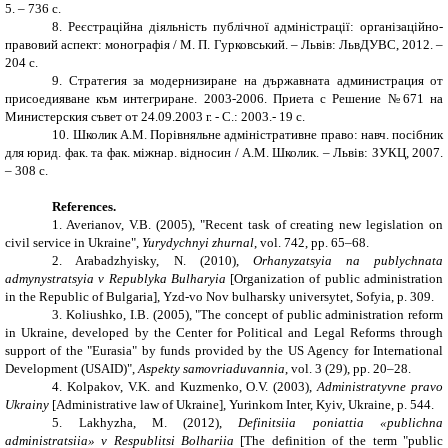
5. – 736 с.
8. Реєстраційна діяльність публічної адміністрації: організаційно-
правовий аспект: монографія / М. П. Гурковський. – Львів: ЛьвДУВС, 2012. –
204 с.
9.
Стратегия за модернизиране на държавната администрация от
присоедияване към интегриране. 2003-2006. Приета с Решение №671 на
Министерския съвет от 24.09.2003 г. - С.: 2003.- 19 с
.
10. Школик А.М. Порівняльне адміністративне право: навч. посібник
для юрид. фак. та фак. міжнар. відносин / А.М. Школик. – Львів: ЗУКЦ, 2007.
– 308 с.
References.
1. Averianov, V.B. (2005), "Recent task of creating new legislation on
civil service in Ukraine",
Yurydychnyi zhurnal
, vol. 742, pp. 65–68.
2. Arabadzhyisky, N. (2010),
Orhanyzatsyia na publychnata
admynystratsyia v Republyka Bulharyia
[Organization of public administration
in the Republic of Bulgaria], Yzd-vo Nov bulharsky universytet, Sofyia, p. 309.
3. Koliushko, I.B. (2005), "The concept of public administration reform
in Ukraine, developed by the Center for Political and Legal Reforms through
support of the "Eurasia" by funds provided by the US Agency for International
Development (USAID)",
Aspekty samovriaduvannia
, vol. 3 (29), pp. 20–28.
4. Kolpakov, V.K. and Kuzmenko, O.V. (2003),
Administratyvne pravo
Ukrainy
[Administrative law of Ukraine], Yurinkom Inter, Kyiv, Ukraine, p. 544.
5. Lakhyzha, M. (2012),
Definitsiia poniattia «publichna
administratsiia» v Respublitsi Bolhariia
[The definition of the term "public