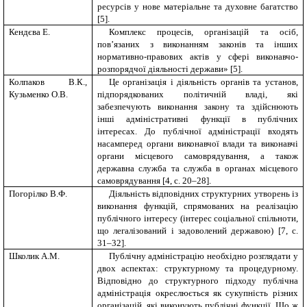
ресурсів у нове матеріальне та духовне багатство
[5].
Кендєва Е.
Комплекс процесів, організацій та осіб,
пов’язаних з виконанням законів та інших
нормативно-правових актів у сфері виконавчо-
розпорядчої діяльності держави» [5].
Колпаков В.К.,
Це організація і діяльність органів та установ,
Кузьменко О.В.
підпорядкованих політичній владі, які
забезпечують виконання закону та здійснюють
інші адміністративні функції в публічних
інтересах. До публічної адміністрації входять
насамперед органи виконавчої влади та виконавчі
органи місцевого самоврядування, а також
державна служба та служба в органах місцевого
самоврядування [4, с. 20–28].
Погорілко В.Ф.
Діяльність відповідних структурних утворень із
виконання функцій, спрямованих на реалізацію
публічного інтересу (інтерес соціальної спільноти,
що легалізований і задоволений державою) [7, с.
31–32].
Школик А.М.
Публічну адміністрацію необхідно розглядати у
двох аспектах: структурному та процедурному.
Відповідно до структурного підходу публічна
адміністрація окреслюється як сукупність різних
організацій, які виконують публічні функції. Що ж