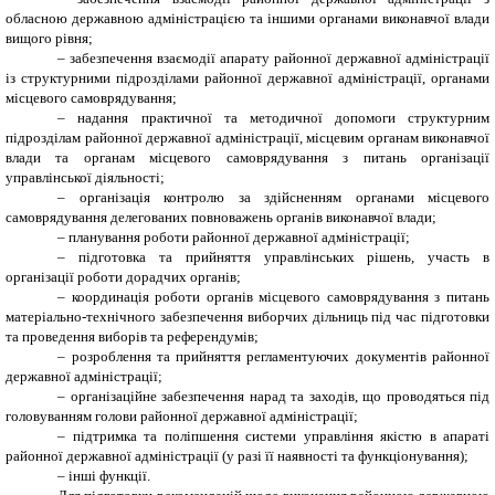
обласною державною адміністрацією та іншими органами виконавчої влади
вищого рівня;
– забезпечення взаємодії апарату районної державної адміністрації
із структурними підрозділами районної державної адміністрації, органами
місцевого самоврядування;
– надання практичної та методичної допомоги структурним
підрозділам районної державної адміністрації, місцевим органам виконавчої
влади та органам місцевого самоврядування з питань організації
управлінської діяльності;
– організація контролю за здійсненням органами місцевого
самоврядування делегованих повноважень органів виконавчої влади;
– планування роботи районної державної адміністрації;
– підготовка та прийняття управлінських рішень, участь в
організації роботи дорадчих органів;
– координація роботи органів місцевого самоврядування з питань
матеріально-технічного забезпечення виборчих дільниць під час підготовки
та проведення виборів та референдумів;
– розроблення та прийняття регламентуючих документів районної
державної адміністрації;
– організаційне забезпечення нарад та заходів, що проводяться під
головуванням голови районної державної адміністрації;
– підтримка та поліпшення системи управління якістю в апараті
районної державної адміністрації (у разі її наявності та функціонування);
– інші функції.