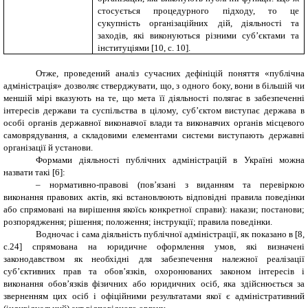
стосується процедурного підходу, то це
сукупність організаційних дій, діяльності та
заходів, які виконуються різними суб’єктами та
інституціями [10, с. 10].
Отже, проведений аналіз сучасних дефініцій поняття «публічна
адміністрація» дозволяє стверджувати, що, з одного боку, вони в більшій чи
меншій мірі вказують на те, що мета її діяльності полягає в забезпеченні
інтересів держави та суспільства в цілому, суб’єктом виступає держава в
особі органів державної виконавчої влади та виконавчих органів місцевого
самоврядування, а складовими елементами системи виступають державні
організації й установи.
Формами діяльності публічних адміністрацій в Україні можна
назвати такі [6]:
– нормативно-правові (пов’язані з виданням та перевіркою
виконання правових актів, які встановлюють відповідні правила поведінки
або спрямовані на вирішення якоїсь конкретної справи): накази; постанови;
розпорядження; рішення; положення; інструкції; правила поведінки.
Водночас і сама діяльність публічної адміністрації, як показано в [8,
с.24] спрямована на юридичне оформлення умов, які визначені
законодавством як необхідні для забезпечення належної реалізації
суб’єктивних прав та обов’язків, охоронюваних законом інтересів і
виконання обов’язків фізичних або юридичних осіб, яка здійснюється за
зверненням цих осіб і офіційними результатами якої є адміністративний