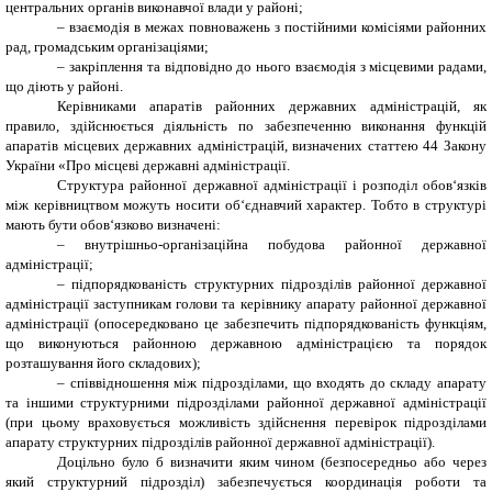
центральних органів виконавчої влади у районі;
– взаємодія в межах повноважень з постійними комісіями районних
рад, громадським організаціями;
– закріплення та відповідно до нього взаємодія з місцевими радами,
що діють у районі.
Керівниками апаратів районних державних адміністрацій, як
правило, здійснюється діяльність по забезпеченню виконання функцій
апаратів місцевих державних адміністрацій, визначених статтею 44 Закону
України «Про місцеві державні адміністрації.
Структура районної державної адміністрації і розподіл обов‘язків
між керівництвом можуть носити об‘єднавчий характер. Тобто в структурі
мають бути обов‘язково визначені:
– внутрішньо-організаційна побудова районної державної
адміністрації;
– підпорядкованість структурних підрозділів районної державної
адміністрації заступникам голови та керівнику апарату районної державної
адміністрації (опосередковано це забезпечить підпорядкованість функціям,
що виконуються районною державною адміністрацією та порядок
розташування його складових);
– співвідношення між підрозділами, що входять до складу апарату
та іншими структурними підрозділами районної державної адміністрації
(при цьому враховується можливість здійснення перевірок підрозділами
апарату структурних підрозділів районної державної адміністрації).
Доцільно було б визначити яким чином (безпосередньо або через
який структурний підрозділ) забезпечується координація роботи та