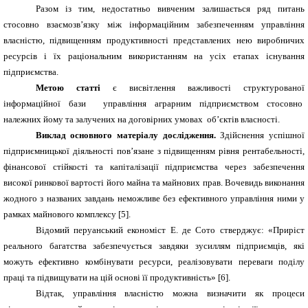
Разом із тим, недостатньо вивченим залишається ряд питань
стосовно взаємозв’язку між інформаційним забезпеченням управління
власністю, підвищенням продуктивності представлених нею виробничих
ресурсів і їх раціональним використанням на усіх етапах існування
підприємства.
Метою статті
є висвітлення важливості структурованої
інформаційної бази управління аграрним підприємством стосовно
належних йому та залучених на договірних умовах об’єктів власності.
Виклад основного матеріалу
дослідження.
Здійснення успішної
підприємницької діяльності пов’язане з підвищенням рівня рентабельності,
фінансової стійкості та капіталізації підприємства через забезпечення
високої ринкової вартості його майна та майнових прав. Вочевидь виконання
жодного з названих завдань неможливе без ефективного управління ними у
рамках майнового комплексу [5].
Відомий перуанський економіст Е. де Сото стверджує: «Приріст
реального багатства забезпечується завдяки зусиллям підприємців, які
можуть ефективно комбінувати ресурси, реалізовувати переваги поділу
праці та підвищувати на цій основі її продуктивність» [6].
Відтак, управління власністю можна визначити як процеси