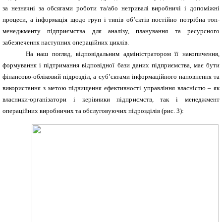
за незначні за обсягами роботи та/або нетривалі виробничі і допоміжні
процеси, а інформація щодо груп і типів об’єктів постійно потрібна топ-
менеджменту підприємства для аналізу, планування та ресурсного
забезпечення наступних операційних циклів.
На наш погляд, відповідальним адміністратором її накопичення,
формування і підтримання відповідної бази даних підприємства, має бути
фінансово-обліковий підрозділ, а суб’єктами інформаційного наповнення та
використання з метою підвищення ефективності управління власністю – як
власники-організатори і керівники підприємств, так і менеджмент
операційних виробничих та обслуговуючих підрозділів (рис. 3):