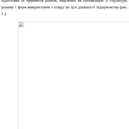
підготовки та прийняття рішень, націлених на оптимізацію її структури,
режиму і форм використання з огляду на цілі діяльності підприємства (рис.
1.):