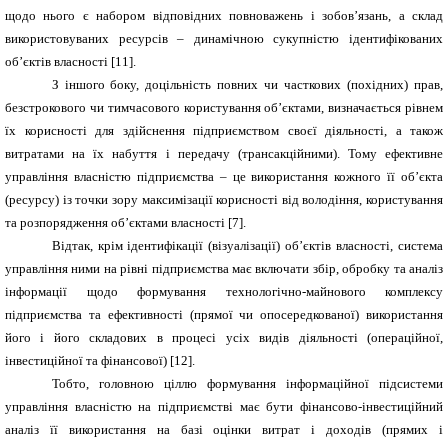
щодо нього є набором відповідних повноважень і зобов’язань, а склад
використовуваних ресурсів – динамічною сукупністю ідентифікованих
об’єктів власності [11].
З іншого боку, доцільність повних чи часткових (похідних) прав,
безстрокового чи тимчасового користування об’єктами, визначається рівнем
їх корисності для здійснення підприємством своєї діяльності, а також
витратами на їх набуття і передачу (трансакційними). Тому ефективне
управління власністю підприємства – це використання кожного її об’єкта
(ресурсу) із точки зору максимізації корисності від володіння, користування
та розпорядження об’єктами власності [7].
Відтак, крім ідентифікації (візуалізації) об’єктів власності, система
управління ними на рівні підприємства має включати збір, обробку та аналіз
інформації щодо формування технологічно-майнового комплексу
підприємства та ефективності (прямої чи опосередкованої) використання
його і його складових в процесі усіх видів діяльності (операційної,
інвестиційної та фінансової) [12].
Тобто, головною ціллю формування інформаційної підсистеми
управління власністю на підприємстві має бути фінансово-інвестиційний
аналіз її використання на базі оцінки витрат і доходів (прямих і