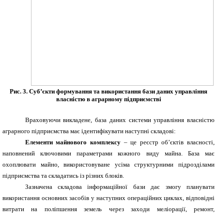
Рис. 3. Суб’єкти формування та використання бази даних управління
власністю в аграрному підприємстві
Враховуючи викладене, база даних системи управління власністю
аграрного підприємства має ідентифікувати наступні складові:
Елементи майнового комплексу
– це реєстр об’єктів власності,
наповнений ключовими параметрами кожного виду майна. База має
охоплювати майно, використовуване усіма структурними підрозділами
підприємства та складатись із різних блоків.
Зазначена складова інформаційної бази дає змогу планувати
використання основних засобів у наступних операційних циклах, відповідні
витрати на поліпшення земель через заходи меліорації, ремонт,