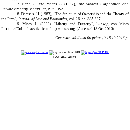
17.
Berle, A. and Means G. (1932),
The Modern Corporation and
Private Property,
Macmillan, N.Y., USA.
18.
Demsetz, H. (1983), “The Structure of Ownership and the Theory of
the Firm”,
Journal of Law and Economics
, vol. 26, pp. 385-387.
19.
Mises, L. (2009), “Liberty and Property”, Ludwig von Mises
Institute
[Online], available at:
http://mises.org.
(Accessed 18 Oct 2016).
Стаття надійшла до редакції 1
8
.10.2016 р.
ТОВ "ДКС Центр"