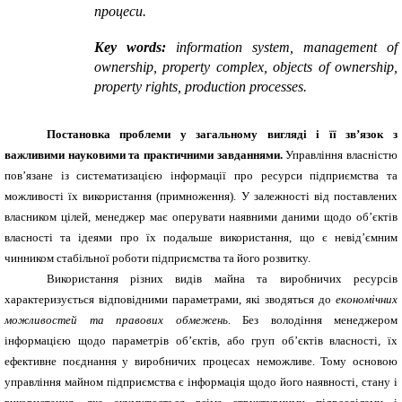
процеси.
Key words:
information system, management of
ownership, property complex, objects of ownership,
property rights, production processes.
Постановка проблеми у загальному вигляді і її зв’язок з
важливими науковими та практичними завданнями.
Управління власністю
пов’язане із систематизацією інформації про ресурси підприємства та
можливості їх використання (примноження). У залежності від поставлених
власником цілей, менеджер має оперувати наявними даними щодо об’єктів
власності та ідеями про їх подальше використання, що є невід’ємним
чинником стабільної роботи підприємства та його розвитку.
Використання різних видів майна та виробничих ресурсів
характеризується відповідними параметрами, які зводяться до
економічних
можливостей та правових обмежень
. Без володіння менеджером
інформацією щодо параметрів об’єктів, або груп об’єктів власності, їх
ефективне поєднання у виробничих процесах неможливе. Тому основою
управління майном підприємства є інформація щодо його наявності, стану і