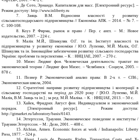
6.
Де Сото, Эрнандо. Капитализм для масс. [Електронний ресурс]. –
Режим доступу: http://www.inliberty.ru
7.
Заяць В.М. Відносини власності у розвитку
сільськогосподарського підприємництва // Економіка АПК. – 2014. – № 7. –
С. 100-108.
8.
Коуз Р. Фирма, рынок и право / Пер. с англ. – М.: Новое
издательство, 2007. – 224 с.
9.
Малік М.Й., Шпикуляк О.Г. та ін. Інститут власності та
підприємництва у розвитку економіки / Ю.О. Лупенко, М.Й. Малік, О.Г.
Шпикуляк та ін. Інноваційне забезпечення розвитку сільського господарства
України: проблеми та перспективи. – К. : ННЦ ІАЕ, 2007. – 270 с.
10.
Мизес Людвиг фон. Человеческая деятельность: трактат по
экономической теории / Людвиг фон Мизес. – Челябинск : Социум, 2005. –
878 с.
11.
Познер Р. Экономический анализ права: В 2-х т. – СПб.;
Экономическая школа, 2004.
12.
Стратегічні напрями розвитку підприємництва і кооперації в
сільському господарстві на період до 2020 року / [Ю.О. Лупенко, М.Й.
Малік, В.М. Заяць та ін.] ; за ред. М.Й. Маліка. – К. : ННЦ ІАЕ, 2013. – 50 с.
13.
Хайек, Фридрих Август фон. Индивидуализм и экономический
порядок. [Электронный ресурс]. – Режим доступа:
http://gtmarket.ru/laboratory/basis/6143.
14.
Эггертссон, Трауинн. Экономическое поведение и институты /
Трауинн Эггертссон. – М.: Дело, 2001. – 408 с.
15.
Alchian, Armen. Economic forces at work / Indianapolis: Liberty
Press, 1977. – 524 p.
16.
Alessi, Louis de. Property Rights, Transaction Costs, and X-