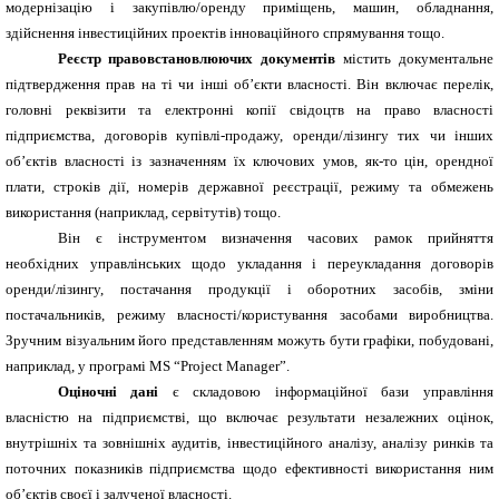
модернізацію і закупівлю/оренду приміщень, машин, обладнання,
здійснення інвестиційних проектів інноваційного спрямування тощо.
Реєстр правовстановлюючих документів
містить
документальне
підтвердження прав на ті чи інші об’єкти власності. Він включає перелік,
головні реквізити та електронні копії свідоцтв на право власності
підприємства, договорів купівлі-продажу, оренди/лізингу тих чи інших
об’єктів власності із зазначенням їх ключових умов, як-то цін, орендної
плати, строків дії, номерів державної реєстрації, режиму та обмежень
використання (наприклад, сервітутів) тощо.
Він є інструментом визначення часових рамок прийняття
необхідних управлінських щодо укладання і переукладання договорів
оренди/лізингу, постачання продукції і оборотних засобів, зміни
постачальників, режиму власності/користування засобами виробництва.
Зручним візуальним його представленням можуть бути графіки, побудовані,
наприклад, у програмі MS “Project Manager”.
Оціночні дані
є складовою інформаційної бази управління
власністю на підприємстві, що включає результати незалежних оцінок,
внутрішніх та зовнішніх аудитів, інвестиційного аналізу, аналізу ринків та
поточних показників підприємства щодо ефективності використання ним
об’єктів своєї і залученої власності.