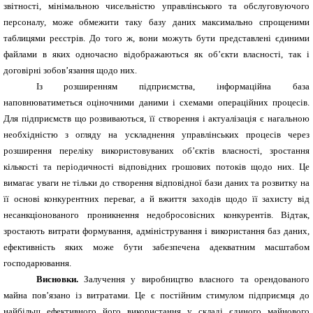
звітності, мінімальною чисельністю управлінського та обслуговуючого
персоналу, може обмежити таку базу даних максимально спрощеними
таблицями реєстрів. До того ж, вони можуть бути представлені єдиними
файлами в яких одночасно відображаються як об’єкти власності, так і
договірні зобов’язання щодо них.
Із розширенням підприємства, інформаційна база
наповнюватиметься оціночними даними і схемами операційних процесів.
Для підприємств що розвиваються, її створення і актуалізація є нагальною
необхідністю з огляду на ускладнення управлінських процесів через
розширення переліку використовуваних об’єктів власності, зростання
кількості та періодичності відповідних грошових потоків щодо них. Це
вимагає уваги не тільки до створення відповідної бази даних та розвитку на
її основі конкурентних переваг, а й вжиття заходів щодо її захисту від
несанкціонованого проникнення недобросовісних конкурентів. Відтак,
зростають витрати формування, адміністрування і використання баз даних,
ефективність яких може бути забезпечена адекватним масштабом
господарювання.
Висновки.
Залучення у виробництво власного та орендованого
майна пов’язано із витратами. Це є постійним стимулом підприємця до
найбільш ефективного його використання у складі єдиного майнового