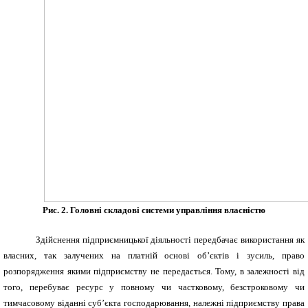
Рис. 2. Головні складові системи управління власністю
Здійснення підприємницької діяльності передбачає використання як
власних, так залучених на платній основі об’єктів і зусиль, право
розпорядження якими підприємству не передається. Тому, в залежності від
того, перебуває ресурс у повному чи частковому, безстроковому чи
тимчасовому віданні суб’єкта господарювання, належні підприємству права