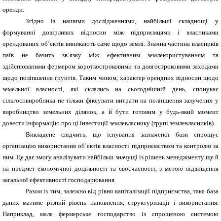
оренди.
Згідно із нашими дослідженнями, найбільші складнощі у
формуванні довірливих відносин між підприємцями і власниками
орендованих об’єктів виникають саме щодо землі. Значна частина власників
паїв не бачить зв’язку між ефективним землекористуванням та
здійснюваними фермером короткостроковими та довгостроковими заходами
щодо поліпшення ґрунтів. Таким чином, характер орендних відносин щодо
земельної власності, які склались на сьогоднішній день, спонукає
сільгоспвиробника не тільки фіксувати витрати на поліпшення залучених у
виробництво земельних ділянок, а й бути готовим у будь-який момент
довести інформацію про ці інвестиції землевласнику (групі землевласників).
Викладене свідчить, що існування зазначеної бази спрощує
організацію використання об’єктів власності підприємством та контролю за
ним. Це дає змогу аналізувати найбільш значущі із рішень менеджменту ще й
на предмет економічної доцільності та своєчасності, з метою підвищення
загальної ефективності господарювання.
Разом із тим, залежно від рівня капіталізації підприємства, така база
даних матиме різний рівень наповнення, структуризації і використання.
Наприклад, мале фермерське господарство із спрощеною системою