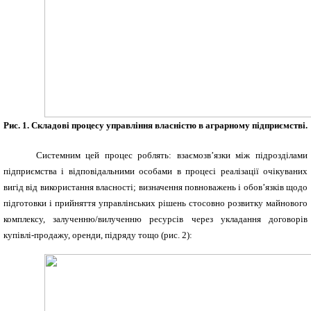
Рис. 1. Складові процесу управління власністю в аграрному підприємстві.
Системним цей процес роблять: взаємозв’язки між підрозділами
підприємства і відповідальними особами в процесі реалізації очікуваних
вигід від використання власності; визначення повноважень і обов’язків щодо
підготовки і прийняття управлінських рішень стосовно розвитку майнового
комплексу, залученню/вилученню ресурсів через укладання договорів
купівлі-продажу, оренди, підряду тощо (рис. 2):