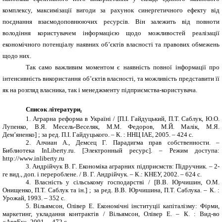
комплексу, максимізації вигоди за рахунок синергетичного ефекту від
поєднання взаємодоповнюючих ресурсів. Він залежить від повноти
володіння користувачем інформацією щодо можливостей реалізації
економічного потенціалу наявних об’єктів власності та правових обмежень
щодо них.
Так само важливим моментом є наявність повної інформації про
інтенсивність використання об’єктів власності, та можливість представити її
як на розгляд власника, так і менеджменту підприємства-користувача.
Список літератури
.
1.
Аграрна реформа в Україні / [П.І. Гайдуцький, П.Т. Саблук, Ю.О.
Лупенко, В.Я. Месель-Веселяк, М.М. Федоров, М.Й. Малік, М.Я.
Дем’яненко] ; за ред. П.І. Гайдуцького. – К. : ННЦ ІАЕ, 2005. – 424 с.
2.
Алчиан А., Демсец Г. Парадигма прав собственности. –
Библиотека
InLiberty
.
ru
. [Электронный ресурс]. – Режим доступа:
http
://
www
.
inliberty
.
ru
3.
Андрійчук В. Г. Економіка аграрних підприємств: Підручник. – 2-
ге вид., доп. і перероблене. / В. Г. Андрійчук. – К.: КНЕУ, 2002. – 624 с.
4.
Власність у сільському господарстві / [В.В. Юрчишин, О.М.
Онищенко, П.Т. Саблук та ін.] ; за ред. В.В. Юрчишина, П.Т. Саблука. – К. :
Урожай, 1993. – 352 с.
5.
Вільямсон, Олівер Е. Економічні інституції капіталізму: Фірми,
маркетинг, укладання контрактів / Вільямсон, Олівер Е. – К. : Вид-во
«АртЕк», 2001. – 472 с.