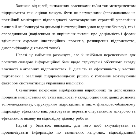
Залежно від цілей, визначених власниками та/чи топ-менеджментом
підприємства такі оцінки можуть бути як регулярними (спрямованими на
постійний моніторинг відповідності застосовуваних стратегій управління
ринковій кон’юнктурі та динаміці інституційних умов ведення бізнесу), так і
спорадичними (націленими на вирішення питань про доцільність і форми
здійснення окремих інвестиційних проектів, розширення підприємства,
диверсифікацію діяльності тощо).
Наразі це найменш розвинута, але й найбільш перспективна для
розвитку складова інформаційної бази щодо структури і об’єктного складу
власності в аграрних підприємствах. Її дієвість та ефективність у частині
підготовки і реалізації підприємницьких рішень є головним мотивуючим
фактором систематизації управління власністю.
Схематичне покрокове відображення виробничих та допоміжних
процесів використання об’єктів власності у складі оціночних даних дозволяє
топ-менеджменту, структурним підрозділам, а також фінансово-обліковому
підрозділу ефективно використовувати переваги оперативного контролю та
ефективного впливу на відповідну ділянку роботи.
Наразі у багатьох випадках, для того щоб актуалізувати та
проаналізувати інформацію по зазначених напрямах, відповідальний