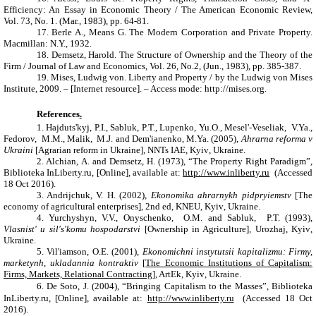
Efficiency: An Essay in Economic Theory / The American Economic Review,
Vol. 73, No. 1. (Mar., 1983), pp. 64-81.
17.
Berle A., Means G. The Modern Corporation and Private Property.
Macmillan: N.Y., 1932.
18.
Demsetz, Harold. The Structure of Ownership and the Theory of the
Firm / Journal of Law and Economics, Vol. 26, No.2, (Jun., 1983), pp. 385-387.
19.
Mises, Ludwig von. Liberty and Property / by the Ludwig von Mises
Institute, 2009. – [Internet resource]. – Access mode: http://mises.org.
References
.
1.
Hajduts'kyj, P.I., Sabluk, P.T., Lupenko, Yu.O., Mesel'-Veseliak, V.Ya.,
Fedorov, M.M., Malik, M.J.
and
Dem'ianenko, M.Ya. (2005),
Ahrarna
reforma v
Ukraini
[
Agrarian reform in Ukraine
],
NNTs IAE
,
Kyiv
,
Ukraine
.
2.
Alchian
,
А.
and
Demsetz
,
H. (1973)
,
“The Property Right Paradigm”,
Biblioteka InLiberty.ru, [Online], available at:
http://www.inliberty.ru
(Accessed
18 Oct 2016).
3.
Andrijchuk, V. H. (2002),
Ekonomika ahrarnykh pidpryiemstv
[The
economy of agricultural enterprises], 2nd ed, KNEU
, Kyiv
,
Ukraine
.
4.
Yurchyshyn, V.V., Onyschenko, O.M.
and
Sabluk, P.T. (1993),
Vlasnist
'
u sil
'
s
'
komu hospodarstvi
[Ownership in Agriculture], Urozhaj,
Kyiv
,
Ukraine
.
5.
Vil'iamson, O.E. (2001),
Ekonomichni instytutsii kapitalizmu: Firmy,
marketynh, ukladannia kontraktiv
[
The Economic Institutions of Capitalism:
Firms, Markets, Relational Contracting
], ArtEk, Kyiv
,
Ukraine
.
6.
De Soto, J. (2004), “Bringing Capitalism to the Masses”, Biblioteka
InLiberty.ru, [Online], available at:
http://www.inliberty.ru
(Accessed 18 Oct
2016).