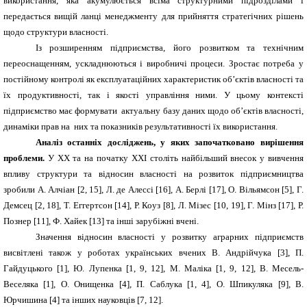
використання, яка акумулюється всіма структурними підрозділами і
передається вищій ланці менеджменту для прийняття стратегічних рішень
щодо структури власності.
Із розширенням підприємства, його розвитком та технічним
переоснащенням, ускладнюються і виробничі процеси. Зростає потреба у
постійному контролі як експлуатаційних характеристик об’єктів власності та
їх продуктивності, так і якості управління ними. У цьому контексті
підприємство має формувати актуальну базу даних щодо об’єктів власності,
динаміки прав на них та показників результативності їх використання.
Аналіз останніх досліджень, у яких започатковано вирішення
проблеми.
У XX та на початку XXI століть найбільший внесок у вивчення
впливу структури та відносин власності на розвиток підприємництва
зробили А. Алчіан [2, 15], Л. де Алессі [16], А. Берлі [17], О. Вільямсон [5], Г.
Демсец [2, 18], Т. Еггертсон [14], Р. Коуз [8], Л. Мізес [10, 19], Г. Мінз [17], Р.
Познер [11], Ф. Хайек [13] та інші зарубіжні вчені.
Значення відносин власності у розвитку аграрних підприємств
висвітлені також у роботах українських вчених В. Андрійчука [3], П.
Гайдуцького [1], Ю. Лупенка [1, 9, 12], М. Маліка [1, 9, 12], В. Месель-
Веселяка [1], О. Онищенка [4], П. Саблука [1, 4], О. Шпикуляка [9], В.
Юрчишина [4] та інших науковців [7, 12].