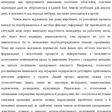
менеджер має призупинити виконання поточних обов’язків, оскільки
відповідні дані не зберігаються в єдиній базі. Інколи необхідні для аналізу
дані, в залежності від періоду вибірки, частково знаходяться в архіві.
Також варто відзначити, що деякі виробничі та допоміжні процеси
взагалі не відображаються в засобах фіксації інформації. Це призводить до
ситуацій, коли через вимушену відсутність менеджера на робочому місці,
або через його надмірну завантаженість, такі процеси по суті не
виконуються, бо їх неможливо перепідпорядкувати іншому працівнику.
Тому ще однією важливою перевагою бази даних про об’єкти власності,
формалізації і візуалізації процесів їх використання, є можливість
делегування повноважень щодо їх виконання. Існують і складніші випадки,
на кшталт поліпшень орендованої власності. Наприклад, технології
рослинництва вимагають від аграрних підприємств регулярно здійснювати
внесення дефекату у ґрунти. Даний процес включає кілька суто
технологічних ланок, таких як: закупівля меліоранта, навантаження,
перевезення, розкидання, культивація. Паралельно із технічними і
обліковими операціями, проводяться й розрахунки, які стосуються не тільки
списання грошових коштів, палива, нарахування заробітної плати, а й
можливої компенсації за здійснені таким чином поліпшення орендованих
земельних ділянок у випадку непередбачуваного розірвання договорів