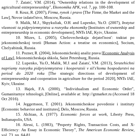
7.
Zaiats', V.M. (2014),
“
Ownership relations in the development of
agricultural entrepreneurship
”
,
Ekonomika APK
, vol. 7, pp. 100-108.
8.
Kouz, R. (2007),
Firma, rynok i pravo
[The Firme, the Market and the
Law], Novoe izdatel'stvo, Moscow, Russia.
9.
Malik, M.J., Shpykuliak, O.H. and
Lupenko, Yu.O.
(2007),
Instytut
vlasnosti ta pidpryiemnytstva u rozvytku ekonomiky
[Institutes of ownership and
entrepreneurship in economic development], NNTs IAE
,
Kyiv
,
Ukraine
.
10.
Mizes, L. (2005), Chelovecheskaja dejatel'nost': traktat po
jekonomicheskoj teorii [Human Action: a treatise on economics], Socium,
Chelyabinsk, Russia.
11.
Pozner, R. (2004), Jekonomicheskij analiz prava [
Economic Analysis
of Law
], Jekonomicheskaja shkola, Saint Petersburg, Russia.
12.
Lupenko, Yu.O., Malik, M.J. and Zaiats', V.M. (2013),
Stratehichni
napriamy rozvytku pidpryiemnytstva i kooperatsii v sil's'komu hospodarstvi na
period do 2020 roku
[The strategic directions of development of
entrepreneurship and cooperation in agriculture for the period 2020], NNTs IAE,
Kyiv, Ukraine.
13.
Hajek, F.A. (2000), “Individualism and Economic Order”,
Gumanitarnye tehnologii,
[Online], available at:
http://gtmarket.ru
(Accessed 18
Oct 2016).
14.
Jeggertsson, T. (2001). Jekonomicheskoe povedenie i instituty
[Economic behavior and institutes], Delo, Moscow, Russia.
15.
Alchian, A. (1977).
Economic forces at work,
Liberty Press,
Indianapolis, USA.
16.
Alessi, L. (1983), “Property Rights, Transaction Costs, and X-
Efficiency: An Essay in Economic Theory”,
The American Economic Review
,
vol. 73, pp. 64-81.