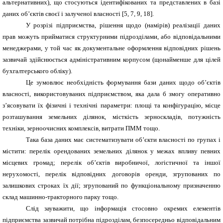
альтернативних), що стосуються ідентифікованих та представлених в базі
даних об’єктів своєї і залученої власності [5, 7, 9, 18].
У розрізі підприємства, рішення щодо (намірів) реалізації даних
прав можуть прийматися структурними підрозділами, або відповідальними
менеджерами, у той час як документальне оформлення відповідних рішень
зазвичай здійснюється адміністративним корпусом (щонайменше для цілей
бухгалтерського обліку).
Це зумовлює необхідність формування бази даних щодо об’єктів
власності, використовуваних підприємством, яка дала б змогу оперативно
з’ясовувати їх фізичні і технічні параметри: площі та конфігурацію, місце
розташування земельних ділянок, місткість зерноскладів, потужність
техніки, зерноочисних комплексів, витрати ПММ тощо.
Така база даних має систематизувати об’єкти власності по групах і
містити: перелік орендованих земельних ділянок у межах впливу певних
місцевих громад; перелік об’єктів виробничої, логістичної та іншої
нерухомості, перелік відповідних договорів оренди, згрупованих по
залишкових строках їх дії; згрупований по функціональному призначенню
склад машинно-тракторного парку тощо.
Слід зауважити, що інформація стосовно окремих елементів
підприємства зазвичай потрібна підрозділам, безпосередньо відповідальним