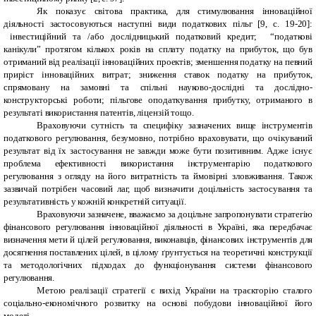
Як показує світова практика, для стимулювання інноваційної
діяльності застосовуються наступні види податкових пільг [9, с. 19-20]:
інвестиційний та /або дослідницький податковий кредит; “податкові
канікули” протягом кількох років на сплату податку на прибуток, що був
отриманий від реалізації інноваційних проектів; зменшення податку на певний
приріст інноваційних витрат; зниження ставок податку на прибуток,
спрямовану на замовні та спільні науково-дослідні та дослідно-
конструкторські роботи; пільгове оподаткування прибутку, отриманого в
результаті використання патентів, ліцензій тощо.
Враховуючи сутність та специфіку зазначених вище інструментів
податкового регулювання, безумовно, потрібно враховувати, що очікуваний
результат від їх застосування не завжди може бути позитивним. Адже існує
проблема ефективності використання інструментарію податкового
регулювання з огляду на його витратність та ймовірні зловживання. Також
зазвичай потрібен часовий лаг, щоб визначити доцільність застосування та
результативність у кожній конкретній ситуації.
Враховуючи зазначене, вважаємо за доцільне запропонувати стратегію
фінансового регулювання інноваційної діяльності в Україні, яка передбачає
визначення мети й цілей регулювання, виконавців, фінансових інструментів для
досягнення поставлених цілей, в цілому ґрунтується на теоретичні конструкції
та методологічних підходах до функціонування системи фінансового
регулювання.
Метою реалізації стратегії є вихід України на траєкторію сталого
соціально-економічного розвитку на основі побудови інноваційної його
моделі.