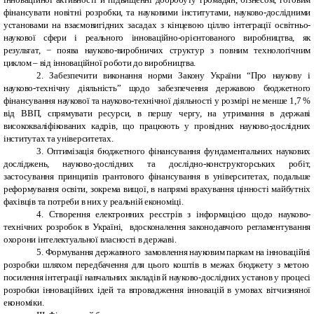
фінансувати новітні розробки, та науковими інститутами, науково-дослідними
установами на взаємовигідних засадах з кінцевою ціллю інтеграції освітньо-
наукової сфери і реального інноваційно-орієнтованого виробництва, як
результат, − поява науково-виробничих структур з повним технологічним
циклом – від інноваційної роботи до виробництва.
2. Забезпечити виконання норми Закону України “Про наукову і
науково-технічну діяльність” щодо забез­печення державою бюджетного
фінансування наукової та науково-технічної діяльності у розмірі не менше 1,7 %
від ВВП, спрямувати ресурси, в першу чергу, на
утримання в державі
висококваліфікованих кадрів, що працюють у провідних науково-дослідних
інститутах та університетах.
3. Оптимізація бюджетного фінансування фундаментальних наукових
досліджень, науково-дослідних та дослідно-конструкторських робіт,
застосування принципів грантового фінансування в університетах, подальше
реформування освіти, зокрема вищої, в напрямі врахування цінності майбутніх
фахівців та потреби в них у реальній економіці.
4. Створення електронних реєстрів з інформацією щодо науково-
технічних розробок в Україні, вдосконалення законодавчого регламентування
охорони інтелектуальної власності в державі.
5.
Формування державного замовлення науковим паркам на інноваційні
розробки шляхом передбачення для цього коштів в межах бюджету з метою
посилення інтеграції навчальних закладів й науково-дослідних установ у процесі
розробки інноваційних ідей та впровадження інновацій в умовах вітчизняної
економіки.