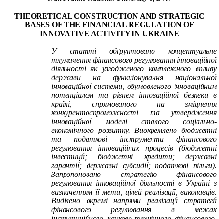
THEORETICAL CONSTRUCTION AND STRATEGIC
BASES OF THE FINANCIAL
REGULATION
OF
INNOVATIVE ACTIVITY IN UKRAINE
У статті обґрунтовано концептуальне
тлумачення фінансового регулювання інноваційної
діяльності як узгодженого комплексного впливу
держави на функціонування національної
інноваційної системи, обумовленого інноваційним
потенціалом та рівнем інноваційної безпеки в
країні, спрямованого на зміцнення
конкурентоспроможності та утвердження
інноваційної моделі сталого соціально-
економічного розвитку. Виокремлено бюджетні
та податкові інструменти фінансового
регулювання інноваційних процесів (бюджетні
інвестиції; бюджетні кредити; державні
гарантії; державні субсидії; податкові пільги).
Запропоновано стратегію фінансового
регулювання інноваційної діяльності в Україні з
визначенням її мети, цілей реалізації, виконавців.
Виділено окремі напрями реалізації стратегії
фінансового регулювання в межах
інституційного, науково-технічного, фінансового,