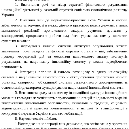
1. Визначення ролі та місця стратегії фінансового регулювання
інноваційної діяльності у загальній стратегії соціально-економічного розвитку
України.
2. Внесення змін до нормативно-правових актів України в частині
забезпечення узгодженості в межах діючого правового поля в державі, а також
можливості реалізації пропонованих заходів, усунення прогалин у
законодавстві, продовження роботи над його удосконаленням у контексті
сучасних викликів.
3. Формування цілісної системи інститутів регулювання, чіткого
визначення ролі, завдань та функцій окремих органів у ній, забезпечення
процесу координації дій та механізми комплексного впливу інститутів
регулювання на національну інноваційну систему у межах передбачених
повноважень.
4. Інтеграція регіонів й їхнього потенціалу у єдину інноваційну
систему з національною самобутністю й обгрунтування пріоритетів їхнього
розвитку,
створення об’єктивної системи статистичного спостереження за
основними індикаторами функціонування національної інноваційної системи.
5. Вивчення та врахування впливу інноваційної культури, інноваційного
мислення громадян на успішність регулювання інноваційної діяльності в країні,
використання
національних особливостей, психології й традицій, соціальної
відповідальності й правової компетентності в напрямі їх трансформації в
конкурентні переваги України в умовах глобалізації.
ІІ. Науково-технічний блок:
1.Налагодження кооперації між державою, що зацікавлена у зростанні
інноваційної активності й підвищенні добробуту громадян, бізнесом, готовим