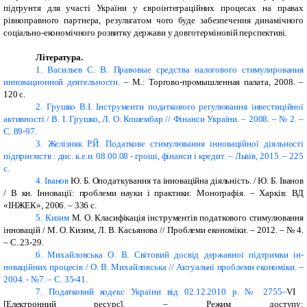
підгрунтя для участі України у євроінтеграційних процесах на правах
рівноправного партнера, результатом чого буде забезпечення динамічного
соціально-економічного розвитку держави у довготерміновій перспективі.
Література.
1.
Васильев С. В. Правовые средства налогового стимулирова­ния
инновационной деятельности.
– М.:
Торгово-промышленная палата, 2008.
–
120 с.
2.
Грушко В.І. Інструменти податкового регулювання інвестиційної
активності / В. І. Грушко, Л. О. Кошембар // Фінанси України. – 2008. – № 2. –
С. 89-97.
3.
Желізняк Р.Й. Податкове стимулювання інноваційної діяльності
підприємств : дис. к.е.н. 08.00.08 - гроші, фінанси і кредит. – Львів, 2015. – 225
с.
4.
Іванов
Ю.
Б. Оподаткування
та
інноваційна діяльність.
/ Ю.
Б. Іванов
/ В кн.
Інновації: проблеми
науки
і
практики:
Мо­нографія. –
Харків:
ВД
«ІНЖЕК»,
2006.
–
336 с.
5.
Кизим
М. О. Класифікація інструментів податкового стимулювання
інновацій / М. О. Кизим, Л. В. Касьянова // Проблеми економіки. – 2012. – № 4.
– С. 23-29.
6.
Михайловська О. В. Світовий досвід державної підтримки ін­
новаційних процесів / О. В. Михайловська // Актуальні про­блеми економіки. –
2004. - №7. – С. 35-41
.
7.
Податковий кодекс України від 02.12.2010 р. № 2755–
VI
[Електронний ресурс]. – Режим доступу: