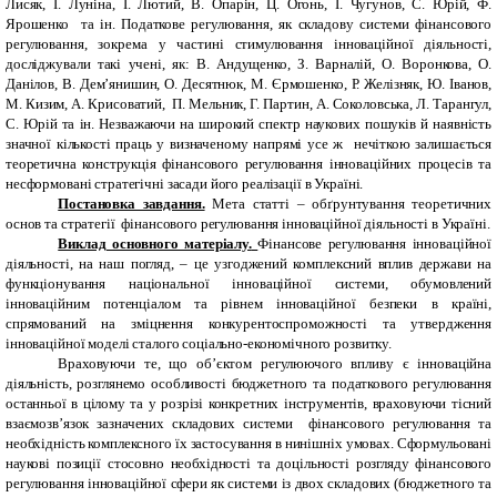
Лисяк, І. Луніна, І. Лютий, В. Опарін, Ц. Огонь, І. Чугунов, С. Юрій, Ф.
Ярошенко тa ін. Податкове регулювання, як складову системи фінансового
регулювання, зокрема у частині стимулювання інноваційної діяльності,
досліджували такі учені, як: В. Андущенко, З. Варналій, О. Воронкова, О.
Данілов, В. Дем’янишин, О. Десятнюк, М. Єрмошенко, Р. Желізняк, Ю. Іванов,
М. Кизим, А. Крисоватий, П. Мельник, Г. Партин, А. Соколовська, Л. Тарангул,
С. Юрій та ін. Незважаючи на широкий спектр наукових пошуків й наявність
значної кількості праць у визначеному напрямі усе ж нечіткою залишається
теоретична конструкція фінансового регулювання інноваційних процесів та
несформовані стратегічні засади його реалізації в Україні.
Постановка завдання.
Мета статті – обґрунтування теоретичних
основ та стратегії фінансового регулювання інноваційної діяльності в Україні.
Виклад основного матеріалу.
Фінансове регулювання інноваційної
діяльності, на наш погляд, – це узгоджений комплексний вплив держави на
функціонування національної інноваційної системи, обумовлений
інноваційним потенціалом та рівнем інноваційної безпеки в країні,
спрямований на зміцнення конкурентоспроможності та утвердження
інноваційної моделі сталого соціально-економічного розвитку.
Враховуючи те, що об’єктом регулюючого впливу є інноваційна
діяльність, розглянемо особливості бюджетного та податкового регулювання
останньої в цілому та у розрізі конкретних інструментів, враховуючи тісний
взаємозв’язок зазначених складових системи фінансового регулювання та
необхідність комплексного їх застосування в нинішніх умовах. Сформульовані
наукові позиції стосовно необхідності та доцільності розгляду фінансового
регулювання інноваційної сфери як системи із двох складових (бюджетного та