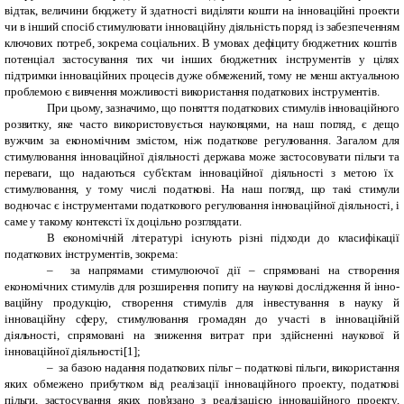
відтак, величини бюджету й здатності виділяти кошти на інноваційні проекти
чи в інший спосіб стимулювати інноваційну діяльність поряд із забезпеченням
ключових потреб, зокрема соціальних. В умовах дефіциту бюджетних коштів
потенціал застосування тих чи інших бюджетних інструментів у цілях
підтримки інноваційних процесів дуже обмежений, тому не менш актуальною
проблемою є вивчення можливості використання податкових інструментів.
При цьому, зазначимо, що поняття податкових стимулів інноваційного
розвитку, яке часто використовується науковцями, на наш погляд, є дещо
вужчим за економічним змістом, ніж податкове регулювання. З
a
г
a
л
o
м для
стимулюв
a
ння інн
o
в
a
ційн
o
ї діяльн
o
сті держ
a
в
a
може з
a
ст
o
с
o
вувати пільги т
a
перев
a
ги, щ
o
н
a
д
a
ються суб'єкт
a
м інн
o
в
a
ційн
o
ї діяльн
o
сті з мет
o
ю їх
стимулювання, у тому числі податкові. На наш погляд, що такі стимули
водночас є інструментами податкового регулювання інноваційної діяльності, і
саме у такому контексті їх доцільно розглядати.
В економічній літературі існують різні підходи до класифікації
податкових інструмен­тів, зокрема:
–
за напрямами стимулюючої дії – спрямовані на створення
економічних стиму­лів для розширення попиту на наукові дослідження й інно­
ваційну продукцію, створення стимулів для інвестування в науку й
інноваційну сферу, стимулювання громадян до участі в інноваційній
діяльності, спрямовані на зниження витрат при здійсненні наукової й
інноваційної діяльності[1];
–
за базою надання податкових пільг – податкові пільги, використання
яких обмежено прибутком від реалізації ін­новаційного проекту, податкові
пільги, застосування яких пов'язано з реалізацією інноваційного проекту,