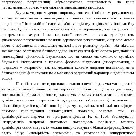
податкового регулювання) обумовлюються визначальною, на наше
переконання, їх роллю у регулюванні інноваційних процесів.
Зауважимо, що у дещо ширшому контексті об’єктом регулюючого
впливу можна вважати інноваційну діяльність, що здійснюється в межах
національної інноваційної системи, або ж в цілому національну інноваційну
систему. Це пов’язано із
постулатами теорії управління
, яка базується на
виокремленні керуючої та керованої систем, а також дослідженням
фінансового регулювання з позицій державного регулювання, кінцевою метою
якого є забезпечення соціально-економічного розвитку країни. На підставі
зазначеного
розглянемо безпосередньо інструменти фінансового регулювання
інноваційної діяльності. Зауважимо, що за своєю економічною сутністю
бюджетні інструменти є прямою формою підтримки (стимулювання), а
податкові – непрямою, так як механізм їхнього надання пов'язаний не із
безпосереднім фінансуванням, а має опосередкований характер (надання пільг
тощо).
Потрібно зазначити, що використання прямої підтримки має адресний
характер в межах певних цілей держави, і попри те, що вона дає змогу
контролювати бюджетні кошти, однак може характеризуватись і високими
адміністративними витратами й відсутністю об’єктивності, зважаючи на
рівень бюрократії в країні тощо. При цьому, окремі науковці виділяють форми
прямого фінан­сування інноваційних процесів, зокрема такі, як
адміністративно-відомча та програмно-цільова [6, с. 105]. Застосування
інструментів непрямої підтримки потребують порівняно менших
адміністративних витрат, їх можна використовувати більш диференційовано,
однак існує ймовірність зловживань та спотворення конкурентного