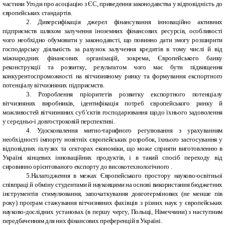
частини Угоди про асоціацію з ЄС, приведення законодавства у відповідність до
європейських стандартів.
2. Диверсифікація джерел фінансування інноваційно активних
підприємств шляхом залучення іноземних фінансових ресурсів, особливості
чого необхідно обумовити у законодавсті, що повинно дати змогу розширити
господарську діяльність за рахунок залучення кредитів в тому числі й від
міжнародних фінансових організацій, зокрема, Європейського банку
реконструкції та розвитку, результатом чого має бути підвищення
конкурентоспроможності на вітчизняному ринку та формування експортного
потенціалу вітчизняних підприємств.
3. Розроблення пріоритетів розвитку експортного потенціалу
вітчизняних виробників, ідентифікація потреб європейського ринку й
можливостей вітчизняних суб’єктів господарювання щодо їхнього задоволення
у середньо-і довгостроковій перспективі.
4. Удосконалення митно-тарифного регулювання з урахуванням
необхідності імпорту новітніх європейських розробок, їхнього застосування у
відповідних галузях та секторах економіки, що може сприяти виготовленню в
Україні кінцевих інноваційних продуктів, і в такий спосіб переходу від
сировинно орієнтованого експорту до високотехнологічного .
5.Налагодження в межах Європейського простору науково-освітньої
співпраці й обміну студентами й науковцями на основі використання бюджетних
інструментів стимулювання, започаткування довготермінових (не менше пів
року) програм стажування вітчизняних фахівців з різних наук у європейських
науково-дослідних установах (в першу чергу, Польщі, Німеччини) з наступним
передбаченням для них фінансових преференцій в Україні.