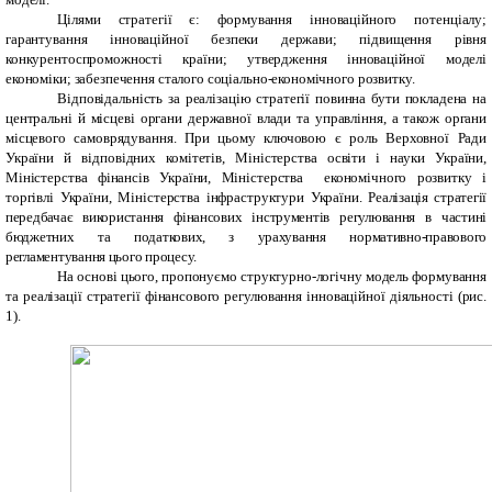
Цілями стратегії є: формування інноваційного потенціалу;
гарантування інноваційної безпеки держави; підвищення рівня
конкурентоспроможності країни; утвердження інноваційної моделі
економіки; забезпечення сталого соціально-економічного розвитку.
Відповідальність за реалізацію стратегії повинна бути покладена на
центральні й місцеві органи державної влади та управління, а також органи
місцевого самоврядування. При цьому ключовою є роль Верховної Ради
України й відповідних комітетів, Міністерства освіти і науки України,
Міністерства фінансів України, Міністерства економічного розвитку і
торгівлі України,
Міністерства інфраструктури України.
Реалізація стратегії
передбачає використання фінансових інструментів регулювання в частині
бюджетних та податкових, з урахування нормативно-правового
регламентування цього процесу.
На основі цього, пропонуємо структурно-логічну модель формування
та реалізації стратегії фінансового регулювання інноваційної діяльності (рис.
1).