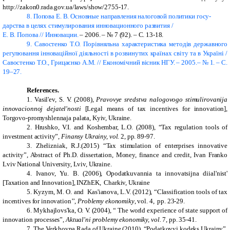
http://zakon0.rada.gov.ua/laws/show/2755-17.
8.
Попова Е. В. Основные направления налоговой политики госу-
дарства в целях стимулирования инновационного развития /
Е. В. Попова // Инновации.
–
2006.
–
№ 7 (92)
. –
С.
13-18.
9.
Савостенко Т.О. Порівняльна характеристика методів державного
регулювання інноваційної діяльності в розвинутих країнах світу та в Україні /
Савостенко Т.О., Грицаєнко А.М. // Економічний вісник НГУ. – 2005.– № 1. – С.
19–27.
References
.
1. Vasil'ev, S. V. (2008),
Pravovye sredstva nalogovogo stimulirovanija
innovacionnoj dejatel'nosti
[Legal means of tax incentives for innovation],
Torgovo-promyshlennaja palata, Kyiv, Ukraine.
2. Hrushko, V.I. and Koshembar, L.O. (2008), “Tax regulation tools of
investment activity”,
Finansy Ukrainy, vol.
2, pp. 89-97.
3. Zhelizniak, R.J.(2015) “Tax stimulation of enterprises innovative
activity”, Abstract of Ph.D. dissertation, Money, finance and credit, Ivan Franko
Lviv National University, Lviv, Ukraine.
4. Ivanov, Yu. B. (2006), Opodatkuvannia ta innovatsijna diial'nist'
[Taxation and Innovation], INZhEK, Charkiv, Ukraine
5. Kyzym, M. O. and Kas'ianova, L.V. (2012), “Classification tools of tax
incentives for innovation’’,
Problemy ekonomiky
, vol. 4, pp. 23-29.
6. Mykhajlovs'ka, O. V. (2004), “ The world experience of state support of
innovation processes”,
Aktual'ni problemy ekonomiky, vol.
7, pp. 35-41.
7. The Verkhovna Rada of Ukraine (2010), “Podatkovyj kodeks Ukrainy”,