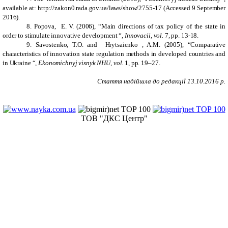
available at: http://zakon0.rada.gov.ua/laws/show/2755-17 (Accessed 9 September
2016).
8. Popova, E. V. (2006), “Main directions of tax policy of the state in
order to stimulate innovative development “,
Innovacii, vol.
7, pp. 13-18.
9. Savostenko, T.O. and Hrytsaienko , A.M. (2005), “Comparative
characteristics of innovation state regulation methods in developed countries and
in Ukraine “,
Ekonomichnyj visnyk NHU, vol.
1, pp. 19–27.
Стаття надійшла до редакції
13
.
10
.201
6
р.
ТОВ "ДКС Центр"