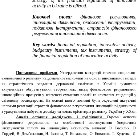
strategy of the financial
regulation
of innovative
activity
in Ukraine is offered.
Ключові слова:
фінансове регулювання,
інноваційна діяльність, бюджетні інструменти,
податкові інструменти, стратегія фінансового
регулювання інноваційної діяльності
.
Key words:
financial
regulation
, innovative activity,
budgetary instruments, tax instruments, strategy of
the financial
regulation
of innovative activity.
Постановка
проблеми
.
Утвердження концепції сталого соціально-
економічного розвитку національної економіки на основі інноваційної моделі
як стратегічного завдання державної політики в Україні зумовлює
актуальність обгрунтування теоретичних засад фінансового регулювання
інноваційних процесів у контексті сучасних реалій та ключових тенденцій у
світовому господарстві. На основі цього повинні бути окреслені актуальні
напрями реалізації стратегії фінансового регулювання інноваційної діяльності
з урахуванням набутого досвіду та нових орієнтирів розвитку України у ХХ ст.
Аналіз останніх досліджень і публікацій
.
Окремі аспекти
фінансового регулювання та особливості застосування бюджетних
інструментів впливу на інноваційну активність вивчали: О. Василик, O.
Гoрдей, В. Дем’янишин, Н. Іванова, Т. Ковальова, О. Ковалюк, Т. Куценко, Л.