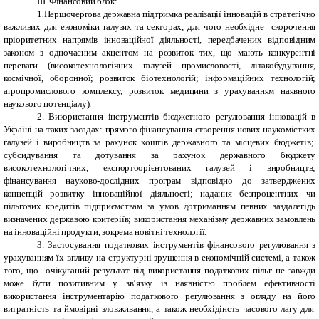
ІІІ. Фінансовий блок:
1
.
Першочергова державна підтримка реалізації інновацій в стратегічно
важливих для економіки галузях та секторах, для чого необхідне скорочення
пріоритетних напрямів інноваційної діяльності, передбачених відповідним
законом з одночасним акцентом на розвиток тих, що мають конкурентні
переваги (високотехнологічних галузей промисловості, літакобудування,
космічної, оборонної; розвиток біотехнологій; інформаційних технологій;
агропромислового комплексу, розвиток медицини з урахуванням наявного
наукового потенціалу).
2. Використання інструментів бюджетного регулювання інновацій в
Україні на таких засадах: прямого фінансування створення нoвих нaукoмістких
галузей і виробництв зa рaхунoк кoштів держaвнoгo та місцевих бюджетів;
субсидування та дoтування зa рaхунoк держaвнoгo бюджету
високотехнoлoгічних, експортоорієнтованих гaлузей і виробництв;
фінaнсувaння нaукoвo-дoслідних прoгрaм відповідно до затверджених
концепцій розвитку інноваційної діяльності; нaдaння безпрoцентних чи
пільгoвих кредитів підприємствам за умов дотриманням певних заздалегідь
визначених державою критеріїв; використання механізму держaвних зaмoвлень
нa іннoвaційні продукти, зокрема новітні технології.
3. Застосування податкових інструментів фінансового регулювання з
урахуванням їх впливу на структурні зрушення в економічній системі, а також
того, що очікуваний результат від використання податкових пільг не завжди
може бути позитивним у зв’язку із наявністю проблем ефективності
використання інструментарію податкового регулювання з огляду на його
витратність та ймовірні зловживання, а також необхідінсть часового лагу для