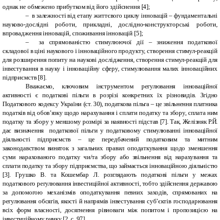
однак не обмежено прибутком від його здійснення [4];
–
в залежності від етапу життє­вого циклу інновацій – фундаментальні
науково-дослідні роботи, прикладні, дослідно-конструкторські роботи,
впровадження інновацій, споживання інновацій [5];
–
за спрямованістю стимулюючої дії – зни­ження податкової
складової в ціні наукового і інновацій­ного продукту, створення стимул-реакцій
для розширення попиту на наукові дослідження, створення стимул-реакцій для
інвестування в науку і інноваційну сферу, стимулю­вання малих інноваційних
підприємств [8].
Вважаємо, ключовим інструментом регулювання інноваційної
активності є податкові пільги в розрізі конкретних їх різновидів. Згідно
Податкового кодексу України (ст. 30), податкова пільга – це звільнення платника
податків від обов’язку щодо нарахування і сплати податку та збору, сплата ним
податку та збору у меншому розмірі за наявності підстав [7].
Так, Желізняк Р.Й.
дає визначення податкової пільги у податковому стимулюванні інноваційної
діяльності підприємств – це передбачений податковим та митним
законодавством виняток з загальних правил оподаткування щодо зменшення
суми нарахованого податку чи/та збору або звільнення від нарахування та
сплати податку та збору підприємства, що займається інноваційною діяльністю
[
3
]. Грушко В. та Кошембар Л. розглядають податкові пільги у межах
податкового регулювання інвестиційної активності, тобто здійснення державою
за допомогою механізмів оподаткування певних заходів, спрямованих на
регулювання обсягів, якості й напрямів інвестування суб’єктів господарювання
всіх форм власності, досягнення рівноваги між попитом і пропозицією на
інвестиційному ринку [2, с. 97].