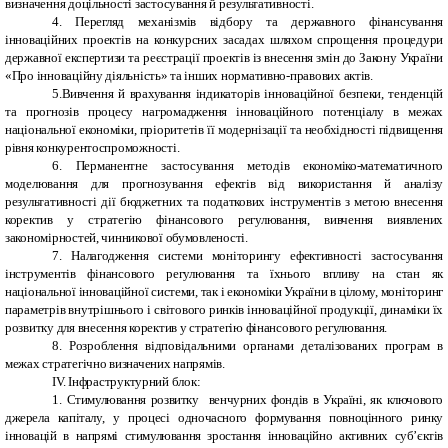
визначення доцільності застосування й результативності.
4. Перегляд механізмів відбору та державного фінансування
інноваційних проектів на конкурсних засадах шляхом спрощення процедури
державної експертизи та реєстрації проектів із внесення змін до Закону України
«Про інноваційну діяльність» та інших нормативно-правових актів.
5.Вивчення й врахування індикаторів інноваційної безпеки, тенденцій
та прогнозів процесу нагромадження інноваційного потенціалу в межах
національної економіки, пріоритетів її модернізації та необхідності підвищення
рівня конкурентоспроможності.
6. Перманентне застосування методів економіко-математичного
моделювання для прогнозування ефектів від використання й аналізу
результативності дії бюджетних та податкових інструментів з метою внесення
коректив у стратегію фінансового регулювання, вивчення виявлених
закономірностей, чинникової обумовленості.
7. Налагодження системи моніторингу ефективності застосування
інструментів фінансового регулювання та їхнього впливу на стан як
національної інноваційної системи, так і економіки України в цілому, моніторинг
параметрів внутрішнього і світового ринків інноваційної продукції, динаміки їх
розвитку для внесення коректив у стратегію фінансового регулювання.
8. Розроблення відповідальними органами деталізованих програм в
межах стратегічно визначених напрямів.
IV. Інфраструктурний блок:
1.
Стимулювання розвитку венчурних фондів в Україні, як ключового
джерела капіталу, у процесі одночасного формування повноцінного ринку
інновацій в напрямі стимулювання зростання інноваційно активних суб’єктів