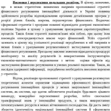
Висновки і перспективи подальших розвідок.
В цілому, зазначимо,
що в межах стратегічно визначених напрямів пропонованої стратегії
фінансового регулювання інноваційної діяльності в Україні повинна
здійснювати розробка відповідальними органами деталізованих програм у
розрізі різних блоків, зокрема, першочергово фінансового. Водночас
сформовані стратегія і програми повинні відповідати доктрині економічної
політики України в цілому з урахуванням прискорення євроінтеграційних
процесів. Також блоки стратегії взаємозв’язані між собою, при цьому їхня
взаємодія опосередковується власне через фінансовий. Успіх стратегії
залежить в цілому від успішності реалізації передбачених в ній напрямів в
межах блоків з урахуванням результативності застосування інструментів
фінансового регулювання. При цьому важливе значення відводиться процедурі
моніторингу та аналізу результатів із використанням інструментарію
економіко-математичного моделювання з метою оцінки ефектів від
застосування фінансово регулювання в умовах реальної економіки. Також, як
наслідок одержаної інформації, передбачена необхідність внесення коректив
у стратегію.
Відтак, реалізація пропонованої стратегії з урахуванням розглянутих
теоретичних аспектів сприятиме підвищенню ефективності фінансового
регулювання інноваційних процесів у межах національної інноваційної
системи, як системи, що здатна забезпечити реалізацію будь-якого цікавого
винаходу, комерційно перспективної розробки, тобто своєчасної
трансформації знань у інноваційні продукти, а також використанню
інтелектуальних ресурсів в межах вітчизняного господарства. Це дасть змогу
зберегти ідентичність національної інноваційної системи й сформувати