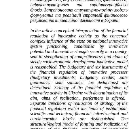
інфраструктурного та євроінтеграційного
блоків. Запропоновано структурно-логічну модель
формування та реалізації стратегії фінансового
регулювання інноваційної діяльності в Україні.
In the article conceptual interpretation of the financial
regulation
of innovative activity as the concerted
complex influence of the state on national innovative
system functioning, conditioned by innovative
potential and innovative strength security in a country,
sent to strengthening of competitiveness and claim of
steady socio-economic development innovative model
is reasonable
d
. The budgetary and tax instruments of
the financial
regulation
of innovative processes
(budgetary investments; budgetary credits; state
guarantees; state subsidies; tax deductions) are
determined
. Strategy of the financial
regulation
of
innovative activity in Ukraine with determination of
its
aim, aims of realization, performers is offered.
Separate directions of realization of strategy of the
financial
regulation
within the limits of institutional,
scientific and technical, financial, infrastructural and
eurointegration blocks are distinguished. The
structural-logical model of forming and realization of