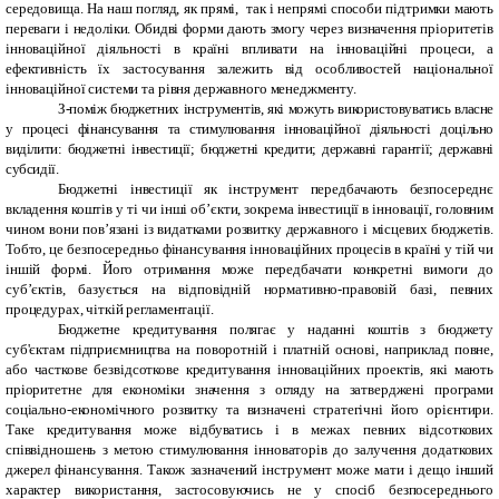
середовища. На наш погляд, як прямі, так і непрямі способи підтримки мають
переваги і недоліки. Обидві форми дають змогу через визначення пріоритетів
інноваційної діяльності в країні впливати на інноваційні процеси, а
ефективність їх застосування залежить від особливостей національної
інноваційної системи та рівня державного менеджменту.
З-поміж бюджетних інструментів, які можуть використовуватись власне
у процесі фінансування та стимулювання інноваційної діяльності доцільно
виділити: бюджетні інвестиції; бюджетні кредити; державні гарантії; державні
субсидії.
Бюджетні інвестиції як інструмент передбачають безпосереднє
вкладення коштів у ті чи інші об’єкти, зокрема інвестиції в інновації, головним
чином вони пов’язані із видатками розвитку державного і місцевих бюджетів.
Тобто, це безпосередньо фінансування інноваційних процесів в країні у тій чи
іншій формі. Його отримання може передбачати конкретні вимоги до
суб’єктів, базується на відповідній нормативно-правовій базі, певних
процедурах, чіткій регламентації.
Бюджетне кредитування полягає у наданні коштів з бюджету
суб'єктам підприємництва на поворотній і платній основі, наприклад повне,
або часткове безвідсоткове кредитування інноваційних проектів, які мають
пріоритетне для економіки значення з огляду на затверджені програми
соціально-економічного розвитку та визначені стратегічні його орієнтири.
Таке кредитування може відбуватись і в межах певних відсоткових
співвідношень з метою стимулювання інноваторів до залучення додаткових
джерел фінансування. Також зазначений інструмент може мати і дещо інший
характер використання, застосовуючись не у спосіб безпосереднього