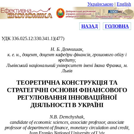
Українською
|
English
НАЗАД
ГОЛОВНА
УДК 336.025.12:330.341.1](477)
Н.
Б. Демчишак,
к. е. н., доцент, доцент кафедри фінансів, грошового обігу і
кредиту,
Львівський національний університет імені Івана Франка, м.
Львів
ТЕОРЕТИЧНА КОНСТРУКЦІЯ ТА
СТРАТЕГІЧНІ ОСНОВИ
ФІНАНСОВОГО
РЕГУЛЮВАННЯ ІННОВАЦІЙНОЇ
ДІЯЛЬНОСТІ В УКРАЇНІ
N
.
В
.
Demchyshak
,
candidate of economic sciences, associate professor, associate
professor of department of finance, monetary circulation and credit,
Ivan Franko National University of L'viv