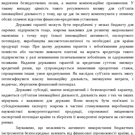
виділення безвідсоткових позик, а маючи компенсаційне призначення. У
такому випадку цінність такого регулюючого впливу для суб’єктів
інноваційної діяльності у тому, що це дає їм змогу компенсувати у певному
обсязі сплачені відсотки фінансово-кредитним установам.
Державні гарантії можуть бути передбачені у межах бюджету для
окремих підприємств тощо, зокрема важливих для розвитку національної
економіки з точку зору їхньої інноваційної активності, експортного
потенціалу, виробництва високотехнологінчої та необхідної для країни
продукції тощо. При цьому державна гарантія є зобов'язанням держави
повністю або частково виконати платежі на користь кредитора такого
підприємства у разі невиконання позичальником зобов'язань за одержаними
позиками. Надання державних гарантій за кредитами суттєво зменшує
кредитний ризик, що супроводжується зниженням процентних ставок,
спрощенням інших умов кредитування. Як наслідок суб’єкти мають змогу
інтенсифікувати власну інноваційну діяльність, зменшуючи витрати, і
водночас, зберігаючи фінансовий потенціал.
Державні субсидії, маючи невідплатний і безповоротний характер,
надаються суб’єктам інноваційної діяльності, діяльність яких з тих чи інших
міркувань є важливою для держави. Вони можуть бути пов’язані із
субсидіюванням експорту зокрема в частині стимулювання виробництва
наукомісткої конкурентоздатної продукції, спроможної зміцнювати
експортний потенціал країни та зберігати її конкурентні переваги на світових
ринках.
Зауважимо, що можливість активного використання бюджетних
інструментів безпосередньо залежить від фінансової спроможності країни, а,