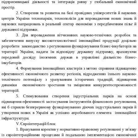
підприємницької діяльності та інтеграція ринку у глобальний економічний
простір.
2.
Створення та розвиток на базі провідних університетів й наукових
центрів України технопарків, технополісів для впровадження нових знань й
наукових напрацювань в реальний сектор економіки з передбаченням пільг й
державної підтримки.
3. Для впровадження вітчизняних науково-технічних розробок та
забезпечення випуску високотехнологічної інноваційної продукції доцільно
розробити законодавство з регулювання функціонування бізнес-інкубаторів на
території України, надати їм відповідну державну підтримку, враховуючи
передовий досвіду іноземних держав в управлінні діяльністю бізнес-
інкубаторів.
4. Формування інноваційних кластерів з метою
сприяння підвищенню
ефективності економічного розвитку регіонів, відродженню їхнього науково-
технічного потенціалу з урахуванням історичних традицій, підвищення
динаміки економічного зростання та зміцнення конкурентоспроможності
територій.
5. Стимулювання створення індустріальних парків на основі
підвищення ефективності застосування інструментів фінансового регулювання,
які б сприяли безперервному функціонуванню діючих індустріальних парків й
утворення нових в Україні як успішно апробованого елемента інноваційної
інфраструктури.
V
. Євроінтеграцій блок
:
1. Врахування коректив у нормативно-правовому регулюванні у зв’язку
із євроінтеграційними процесами й подальшою імплементацією економічної