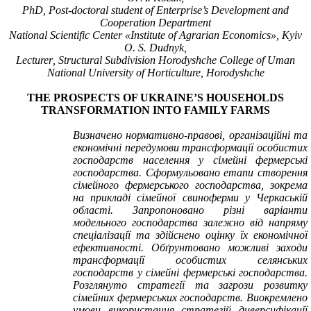
PhD
, Post-doctoral student of
E
nterprise
’s
Development and
Cooperation
Department
National Scientific Center «Institute of Agrarian Economics», Kyiv
O. S. Dudnyk,
Lecturer
,
Structural Subdivision Horodyshche College of Uman
National University of Horticulture, Horodyshche
THE P
ROSPECTS
OF
UKRAINE
’S
HOUSEHOLDS
TRANSFORMATION IN
TO
FAMILY FARMS
Визначено нормативно-правові, організаційні та
економічні передумови трансформації особистих
господарств населення у сімейні фермерські
господарства. Сформульовано етапи створення
сімейного фермерського господарства, зокрема
на прикладі сімейної свиноферми у Черкаській
області. Запропоновано різні варіанти
модельного господарства залежно від напряму
спеціалізації та здійснено оцінку їх економічної
ефективності. Обґрунтовано можливі заходи
трансформації особистих селянських
господарств у сімейні фермерські господарства.
Розглянуто стратегії та загрози розвитку
сімейних фермерських господарств. Виокремлено
умови використання стратегій диверсифікації