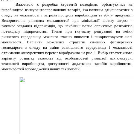
Важливою є розробка стратегій поведінки, орієнтуючись на
виробництво конкурентоспроможних товарів, яка повинна здійснюватися з
огляду на можливості і загрози процесів виробництва та збуту продукції.
Використання ринкових можливостей при мінімізації впливу загроз –
важливе завдання підприємців, що найбільш повно сприятиме розкриттю
потенціалу підприємства. Тільки при гнучкому реагуванні на зміни
ринкового середовища можливо вчасно виявляти і використовувати нові
можливості. Варіанти можливих стратегій сімейних фермерських
господарств з огляду на зміни зовнішнього середовища і можливості
отримання конкурентних переваг відобразимо на рис
. 1
. Вибір стратегічного
варіанту розвитку залежить від особливостей ринкової кон’юнктури,
технології виробництва, доступності додаткових засобів виробництва,
можливостей впровадження нових технологій.