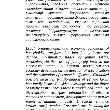
виробництва, введення ефективних методів
господарювання, освоєння нових сегментів ринку,
мінімізації витрат. Розроблено напрями
активізації подальшої трансформації особистих
селянських господарств, зокрема вирішення
проблем власності та доступу до ресурсів,
розвиток інфраструктури, налагодження
інтеграційних зв’язків, формування системи
соціального захисту.
Legal, organizational and economic conditions of
household’s transformation into family farms are
defined. Formulated stages of family farms,
particularly in the case of family pig farm in the
Cherkassy region. A different model variants
economy depending on the direction of specialization
and the estimation of economic efficiency. Grounded
possible measures transformation of private farms
into family farms. Considered strategy and the threat
of family farms. Thesis there is determined if the use
diversification strategies, introduction of effective
methods of management, development of new market
segments, minimizing costs. Directions enhance
further transformation of private farms, including the