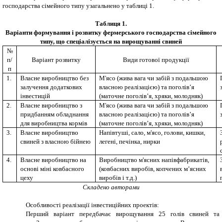
господарства сімейного типу узагальнено у таблиці 1.
Таблиця 1
.
Варіанти формування і розвитку фермерського господарства сімейного
типу, що спеціалізується на вирощуванні свиней
№
п/
Варіант розвитку
Види готової продукції
п
1.
Власне виробництво без
М'ясо (жива вага чи забій з подальшою
залучення додаткових
власною реалізацією) та поголів’я
інвестицій
(маточне поголів’я, хряки, молодняк)
2.
Власне виробництво з
М'ясо (жива вага чи забій з подальшою
придбанням обладнання
власною реалізацією) та поголів’я
для виробництва кормів
(маточне поголів’я, хряки, молодняк)
3.
Власне виробництво
Напівтуші, сало, м'ясо, голови, кишки,
свиней з власною бійнею
легені, печінка, нирки
4.
Власне виробництво на
Виробництво м'ясних напівфабрикатів,
основі міні ковбасного
(ковбасних виробів, копчених м’ясних
цеху
виробів і т.д.)
Складено авторами
Особливості реалізації інвестиційних проектів:
Перший варіант передбачає вирощування 25 голів свиней та