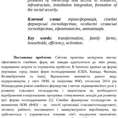
problems of ownership and access to resources,
infrastructure, installation integration, formation of
the social security.
Ключові слова:
трансформація, сімейні
фермерські господарства, особисті селянські
господарства, ефективність, активізація.
Key words:
transformation, family farms,
households, efficiency, activation.
Постановка проблеми
. Світова практика засвідчила високу
ефективність сімейних ферм, які швидко адаптуються до змін ринку,
покриваючи затрати та отримуючи прибуток. В багатьох країнах ця форма
переважає серед інших форм господарювання (США, Канада, Франція,
Великобританія та інші). Враховуючи значимість даного виду
підприємництва у світі ООН, за ініціативи ФАО, оголосила 2014 рік
Міжнародним роком сімейного фермерства з метою підвищення його ролі у
розвитку сільського господарства і акцентувала на необхідності
відображення в національних програмах стимулюючих заходів для розвитку
цієї форми господарювання [1]. Сімейне фермерське господарство за
визначення ООН (ФАО) – це спосіб організації сільськогосподарського,
лісового, рибного, пасовищного і аквакультурного виробництва, що
здійснюється і управляється членами сім’ї поєднуючи економічні,