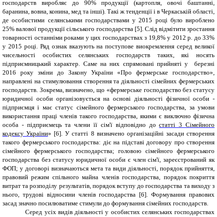
господарств виробляє до 90% продукції
(картопля,
овочі баштанні,
баранина, вовна, конина, мед та інші). Такі ж тенденції і в Черкаській області,
де особистими селянськими господарствами у 2015 році
було вироблено
25% валової продукції сільського господарства
[5]
. Слід відмітити зростання
товарності останніми роками у цих господарствах з 19,8% у 2012 р. до 33%
у 2015 році. Ряд ознак вказують на поступове виокремлення серед великої
чисельності особистих селянських господарств таких, які носять
підприємницький характер. Саме на них спрямовані прийняті у березні
2016 року зміни до Закону України «Про фермерське господарство»,
направлені на стимулювання створення та діяльності сімейних фермерських
господарств. Зокрема, визначено, що «фермерське господарство без статусу
юридичної особи організовується на основі діяльності фізичної особи -
підприємця і має статус сімейного фермерського господарства, за умови
використання праці членів такого господарства, якими є виключно фізична
особа - підприємець та члени її сім'ї відповідно до
статті 3 Сімейного
кодексу України
» [6]. У статті 8 визначено організаційні засади створення
такого фермерського господарства: діє на підставі договору про створення
сімейного фермерського господарства; головою сімейного фермерського
господарства без статусу юридичної особи є член сім'ї, зареєстрований як
ФОП; у договорі визначаються мета та види діяльності, порядок прийняття,
правовий режим спільного майна членів господарства, порядок покриття
витрат та розподілу результатів, порядок вступу до господарства та виходу з
нього, трудові відносини членів господарства [
6
]. Формування правових
засад значно посилюватиме стимули до формування сімейних господарств.
Серед усіх видів діяльності у особистих селянських господарствах