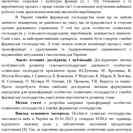
екологічні, соціальні і культурні функції [2, с. 10]. Основною у їх
виробничому процесі є праця членів сім’ї із незначним залученням найманої
робочої сили, враховуючи невеликі масштаби виробництва.
В Україні сімейні фермерські господарства поки ще не набули
значного поширення, не дивлячись на увагу, що їм приділяється зі сторони
органів державного управління. У той час роль особистих селянських
господарств у сільськогосподарському виробництві залишається значною.
Саме з них, за найсприятливішим сценарієм, повинні бути створені сімейні
фермерські господарства. А тому пошук шляхів активізації процесу такої
трансформації з урахуванням їх підприємницької спрямованості є
надзвичайно актуальним і своєчасним для України.
Аналіз останніх досліджень і публікацій.
Дослідженню питань
особливостей розвитку сільськогосподарської діяльності особистих
селянських господарств присвячені праці
Ю.Лупенка, М. Кропивка, В.
Месель-Веселяка, І. Свиноуса, Б. Ковалюка, Р. Мортона, К. Шарпа, Б. Хом’яка,
Н. Степанця, О. Муляра, Н. Олешко, І.В. Прокопи, Т.В. Беркута та інших.
Проте потребують більш глибоких досліджень питання формування
передумов для трансформації особистих селянських господарств у сімейні
фермерські господарства, окреслення перспектив їх розвитку тощо.
Метою статті
є розробка напрямів трансформації особистих
селянських господарств у сімейні фермерські господарства.
Виклад основного матеріалу.
Особисті селянські господарства,
чисельність яких в Україні на 01.01.201
5
р. складала 4108,4 тис. одиниць,
відіграють важливу роль у забезпеченні населення продуктами
харчування [
4
]. Так, за окремими продовольчими сегментами дана категорія