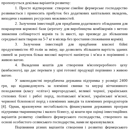
пропонується декілька варіантів розвитку:
1. Просте відтворення: створене сімейне фермерське господарство
розвивається і приносить прибуток без додаткових капітальних вкладень,
виходячи з наявних ресурсних можливостей.
2. Залучення інвестицій для придбання додаткового обладнання для
покращення кормової бази (агрегату для виробництва комбікормів з метою
зниження собівартості кормів та їх якості, що призведе до збільшення
середньої ваги тварин на 5-7 кг в місяць без зростання споживання кормів).
3. Залучення інвестицій для придбання власної бійні
продуктивністю 40 голів за зміну, що дозволить збільшити вартість зданих
свиней за рахунок більш високої вартості напівтуш і м’яса в порівнянні з
живою вагою.
4. Вкладення коштів для створення м'ясопереробного цеху
(ковбасного), що дає переваги у ціні готової продукції порівняно з живою
вагою.
У законодавстві передбачена державна підтримка у розмірі 2400
грн, що відшкодовують за племінні свинки та кнурці вітчизняного
походження (класу «еліта») миргородської, великої чорної, українських
степових білої і рябої порід, полтавської м’ясної, української м’ясної,
червоної білопоясої порід з племінних заводів та племінних репродукторів
[4]. Однак, враховуючи нестабільність фінансування державних програм
підтримки тваринництва і малого бізнесу, ці кошти при оцінці інвестиційних
варіантів розвитку сімейного фермерського господарства, створеного на
основі особистого селянського господарства, нами не враховувалися.
Порівняння різних варіантів створення і розвитку фермерського