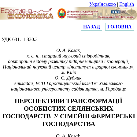
Українською
|
English
НАЗАД
ГОЛОВНА
УДК
631.11:330.3
О
.
А
.
Козак,
к. е. н., старший науковий співробітник,
докторант відділу розвитку підприємництва і кооперації,
Національний науковий центр «Інститут аграрної економіки»,
м. Київ
О. С. Дудник,
викладач,
ВСП Городищенський коледж Уманського
національного університету садівництва, м. Городище
ПЕРСПЕКТИВИ ТРАНСФОРМАЦІЇ
ОСОБИСТИХ СЕЛЯНСЬКИХ
ГОСПОДАРСТВ
У СІМЕЙНІ ФЕРМЕРСЬКІ
ГОСПОДАРСТВА
O. A. Kozak,