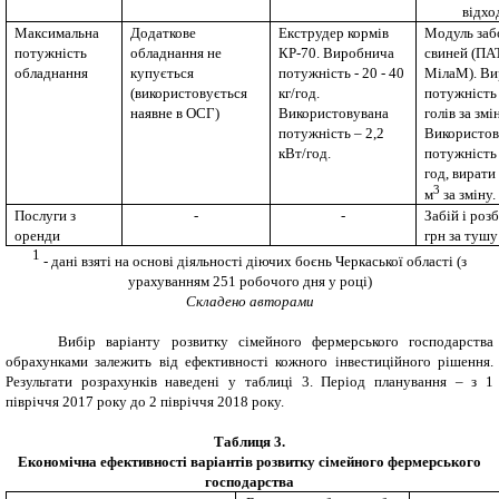
відхо
Максимальна
Додаткове
Е
кструдер корм
і
в
Модуль за
потужність
обладнання не
КР-70
. Виробнича
свиней (ПА
обладнання
купується
потужність -
20 - 40
МілаМ). В
(використовується
кг/
год.
потужність 
наявне в ОСГ)
Використовувана
голів за змі
потужність – 2,2
Використов
кВт/год.
потужність 
год, вирати
3
м
за зміну.
Послуги з
-
-
Забій і роз
оренди
грн за тушу
1
-
дані взяті на основі діяльності діючих боєнь Черкаської області (з
урахуванням 251 робочого дня у році)
Складено авторами
Вибір варіанту розвитку сімейного фермерського господарства
обрахунками залежить від ефективності кожного інвестиційного рішення.
Результати розрахунків наведені у таблиці
3
. Період планування – з 1
півріччя 2017 року до 2 півріччя 2018 року.
Таблиця
3
.
Економічна ефективності варіантів розвитку сімейного фермерського
господарства