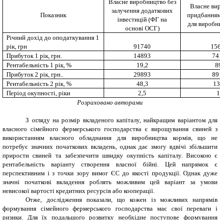
Власне виробництво без
Власне ви
залучення додаткових
Показник
придбанням
інвестицій (ФГ на
для виробн
основі ОСГ)
Річний дохід до оподаткування 1
рік, грн
91740
15
Прибуток 1 рік
, грн.
14893
74
Рентабельність
1 рік, %
19,
2
8
Прибуток 2 рік
, грн..
29893
89
Рентабельність 2 рік
, %
48,3
13
Період окупності, ріки
2,5
1
Розраховано авторами
З огляду на розмір вкладеного капіталу, найкращим варіантом для
власного сімейного фермерського господарства є вирощування свиней з
використанням власного обладнання для виробництва кормів, що не
потребує значних початкових вкладень, однак дає змогу вдвічі збільшити
прирости свиней та забезпечити швидку окупність капіталу. Високою є
рентабельність варіанту створення власної бійні. Цей напрямок є
перспективним і з точки зору вимог ЄС до якості продукції. Однак дуже
значні початкові вкладення роблять можливим цей варіант за умови
невисокої вартості кредитних ресурсів або кооперації.
Отже, дослідження показали, що кожен із можливих напрямів
формування сімейного фермерського господарства має свої переваги і
ризики. Для їх подальшого розвитку необхідне поступове формування