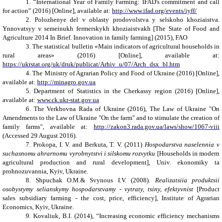
1.
“International Year of Family Farming: IFAD's commitment and call
for action” (2016)
[Online], available at:
http://www.ifad.org/events/iyff/
2.
Polozhenye del v oblasty prodovolstva y selskoho khoziaistva.
Ynnovatsyy v semeinukh fermerskykh khoziaistvakh [The State of Food and
Agriculture 2014 In Brief.
Innovation in family farming
] (2015), FAO
3.
The statistical bulletin
«
Main indicators of agricultural households in
rural areas
» (2016) [Online], available at:
https://ukrstat.org/uk/druk/publicat/Arhiv_u/07/Arch_dsx_bl.htm
4.
The Ministry of Agrarian Policy and Food of Ukraine
(2016) [Online],
available at:
http://minagro.gov.ua
5.
Department of Statistics in the Cherkassy region
(2016) [Online],
available at:
www.ck.ukr-
stat.gov.ua
6.
The Verkhovna Rada of Ukraine (2016), The Law of Ukraine "On
Amendments to the Law of Ukraine "On the farm" and to stimulate the creation of
family farms", available at:
http://zakon3.rada.gov.ua/laws/show/1067-viii
(Accessed 29 August 2016).
7.
Prokopa, I. V. and Berkuta, T. V. (2011)
Hospodarstva naselennia v
suchasnomu ahrarnomu vyrobnytstvi i silskomu rozvytku
[Households in modern
agricultural production and rural development], Univ. ekonomiky ta
prohnozuvannia,
Kyiv, Ukraine.
8.
Shpuchak O.M.& Svynous I.V. (2008).
Realizatsiia produktsii
osobystymy selianskymy hospodarstvamy - vytraty, tsiny, efektyvnist
[Product
sales subsidiary farming - the cost, price, efficiency], Institute of Agrarian
Economics,
Kyiv, Ukraine.
9.
Kovaliuk, B.I. (2014), “Increasing economic efficiency mechanisms