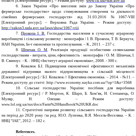
області [Електронний ресурс]. – Режим доступу:
www
.
ck
.
ukr
-
stat
.
gov
.
ua
6.
Закон України «Про внесення змін до Закону України «Про
фермерське господарство» щодо стимулювання створення та діяльності
сімейних фермерських господарств» від
31.03.2016 №1067-
VIII
[Електронний ресурс]. – Верховна Рада України. – Режим доступу:
http
://
zakon
3.
rada
.
gov
.
ua
/
laws
/
show
/1067-
viii
7.
Прокопа І. В.
Господарства населення в сучасному аграрному
виробництві і сільському розвитку
: монографія / І.
В.
Прокопа, Т.
В.
Беркута;
НАН України, Ін-т економіки та прогнозування. – К., 2011. – 237
c
.
8.
Шпичак О. М
.
Реалізація продукції особистими селянськими
господарствами - витрати, ціни, ефективність : монографія / О. М. Шпичак, І.
В.
Свиноус. - К. : ННЦ «Інститут аграрної економіки», 2008. - 300
c
.
9.
Ковалюк Б.І. Підвищення економічної ефективності механізмів
державної підтримки малого підприємництва в сільській місцевості
[Електронний ресурс] / Б.І. Ковалюк // Ефективна економіка. – 2014. ‑ №11. –
Режим доступу до статті:
http
://
www
.
economy
.
nayka
.
com
.
ua
/?
op
=1&
z
=3568
10.
Сільське господарство України: посібник для виробника
[Електронний ресурс] / Р. Мортон, К. Шарп, Б. Хом’як, Н. Степанець, О.
Муляр, Н. Олешко – Режим доступу:
www
.
lol
.
org
.
ua
/
rus
/
docs
/
Farm
%20
Handbook
%20
UKR
.
doc
11.
Стратегічні напрями розвитку сільського господарства України
на період до 2020 року /за ред. Ю.О. Лупенка, В.Я. Месель-Веселяка. – К. :
ННЦ “ІАЕ”, 2012. – 182 с.
References.