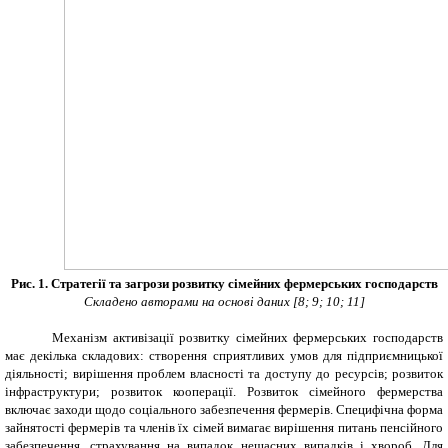
Рис. 1. Стратегії та загрози розвитку сімейних фермерських господарств
Складено авторами на основі даних [8
;
9; 10; 11]
Механізм активізації розвитку сімейних фермерських господарств
має декілька складових: створення сприятливих умов для підприємницької
діяльності; вирішення проблем власності та доступу до ресурсів; розвиток
інфраструктури; розвиток кооперації. Розвиток сімейного фермерства
включає заходи щодо соціального забезпечення фермерів. Специфічна форма
зайнятості фермерів та членів їх сімей вимагає вирішення питань пенсійного
забезпечення, страхування на випадок нещасних випадків і хвороб. Для