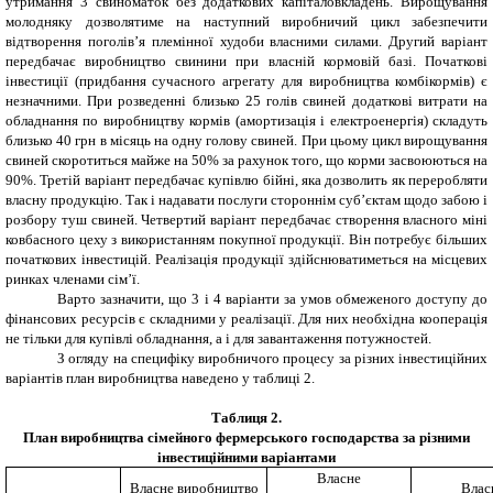
утримання 3 свиноматок без додаткових капіталовкладень. Вирощування
молодняку дозволятиме на наступний виробничий цикл забезпечити
відтворення поголів’я племінної худоби власними силами. Другий варіант
передбачає виробництво свинини при власній кормовій базі. Початкові
інвестиції (придбання сучасного агрегату для виробництва комбікормів) є
незначними. При розведенні близько 25 голів свиней додаткові витрати на
обладнання по виробництву кормів (амортизація і електроенергія) складуть
близько 40 грн в місяць на одну голову свиней. При цьому цикл вирощування
свиней скоротиться майже на 50% за рахунок того, що корми засвоюються на
90%. Третій варіант передбачає купівлю бійні, яка дозволить як переробляти
власну продукцію. Так і надавати послуги стороннім суб’єктам щодо забою і
розбору туш свиней. Четвертий варіант передбачає створення власного міні
ковбасного цеху з використанням покупної продукції. Він потребує більших
початкових інвестицій. Реалізація продукції здійснюватиметься на місцевих
ринках членами сім’ї.
Варто зазначити, що 3 і 4 варіанти за умов обмеженого доступу до
фінансових ресурсів є складними у реалізації. Для них необхідна кооперація
не тільки для купівлі обладнання, а і для завантаження потужностей.
З огляду на специфіку виробничого процесу за різних інвестиційних
варіантів план виробництва наведено у таблиці 2.
Таблиця 2
.
План виробництва сімейного фермерського господарства за різними
інвестиційними варіантами
Власне
Власне виробництво
Влас