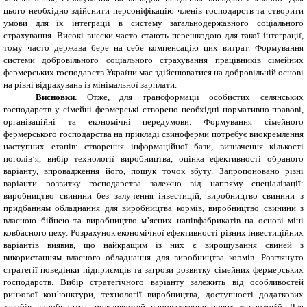
цього необхідно здійснити персоніфікацію членів господарств та створити
умови для їх інтеграції в систему загальнодержавного соціального
страхування. Високі внески часто стають перешкодою для такої інтеграції,
тому часто держава бере на себе компенсацію цих витрат. Формування
системи добровільного соціального страхування працівників сімейних
фермерських господарств України має здійснюватися на добровільній основі
на рівні відрахувань із мінімальної зарплати.
Висновки.
Отже,
для трансформації особистих селянських
господарств у сімейні фермерські створено необхідні нормативно-правові,
організаційні та економічні передумови. Формування сімейного
фермерського господарства на прикладі свиноферми потребує виокремлення
наступних етапів: створення інформаційної бази, визначення кількості
поголів’я, вибір технології виробництва, оцінка ефективності обраного
варіанту, впровадження його, пошук точок збуту. Запропоновано різні
варіанти розвитку господарства залежно від напряму спеціалізації:
виробництво свинини без залучення інвестицій, виробництво свинини з
придбанням обладнання для виробництва кормів, виробництво свинини з
власною бійнею та виробництво м’ясних напівфабрикатів на основі міні
ковбасного цеху. Розрахунок економічної ефективності різних інвестиційних
варіантів виявив, що найкращим із них є вирощування свиней з
використанням власного обладнання для виробництва кормів. Розглянуто
стратегії поведінки підприємців та загрози розвитку сімейних фермерських
господарств. Вибір стратегічного варіанту залежить від особливостей
ринкової кон’юнктури, технології виробництва, доступності додаткових
засобів виробництва, можливостей впровадження нових технологій. Для