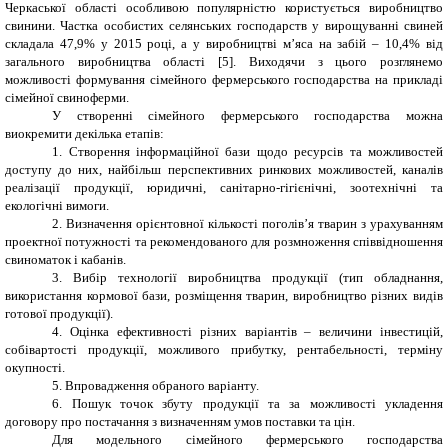
Черкаської області особливою популярністю користується виробництво
свинини. Частка особистих селянських господарств у вирощуванні свиней
складала 47,9% у 2015 році, а у виробництві м’яса на забій – 10,4% від
загального виробництва області [5]. Виходячи з цього розглянемо
можливості формування сімейного фермерського господарства на прикладі
сімейної свиноферми.
У створенні сімейного фермерського господарства можна
виокремити декілька етапів:
1. Створення інформаційної бази щодо ресурсів та можливостей
доступу до них, найбільш перспективних ринкових можливостей, каналів
реалізації продукції, юридичні, санітарно-гігієнічні, зоотехнічні та
екологічні вимоги.
2. Визначення орієнтовної кількості поголів’я тварин з урахуванням
проектної потужності та рекомендованого для розмноження співвідношення
свиноматок і кабанів.
3. Вибір технології виробництва продукції (тип обладнання,
використання кормової бази, розміщення тварин, виробництво різних видів
готової продукції).
4. Оцінка ефективності різних варіантів – величини інвестицій,
собівартості продукції, можливого прибутку, рентабельності, терміну
окупності.
5. Впровадження обраного варіанту.
6. Пошук точок збуту продукції та за можливості
укла
дення
догов
о
р
у
про постачання
з визначенням умов поставки та цін.
Для модельного сімейного фермерського господарства