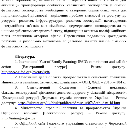
активізації трансформації особистих селянських господарств у сімейні
фермерські господарства необхідним є створення сприятливих умов для
підприємницької діяльності; вирішення проблем власності та доступу до
ресурсів; розвиток інфраструктури; розвиток кооперації, налагодження
інтеграційних зв’язків між сімейними фермерськими господарствами та
іншими суб’єктами аграрного бізнесу, підвищення освітньо-кваліфікаційного
рівня працівників аграрної сфери. Перспективи подальших досліджень
пов’язані із розробкою механізмів соціального захисту членів сімейних
фермерських господарств.
Література
.
1.
International Year of Family Farming: IFAD's commitment and call for
action [
Електронний
ресурс
]. –
Режим
доступу
:
http://www.ifad.org/events/iyff/
2.
Положение дел в области
продовольства и сельського хозяйства.
Инновации в семейных фермерских хозяйствах. – ООН, ФАО. – 2015. – 184 с.
3.
Статистичний бюллетень «Основні показники
сільськогосподарської діяльності домогосподарств у сільській місцевості».
[Електронний ресурс] Державна служба статистики України. – Режим
доступу:
https
://
ukrstat
.
org
/
uk
/
druk
/
publicat
/
Arhiv
_
u
/07/
Arch
_
dsx
_
bl
.
htm
4.
Міністерство аграрної політики та продовольства України.
Офіційний веб-сайт [Електронний ресурс] – Режим доступу:
http
://
minagro
.
gov
.
ua
5.
Офіційний сайт Головного управління статистики у Черкаській