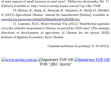
of state support of small business in rural areas”, Efektyvna ekonomika, Vol. 11.
[Online], available at: http://www.economy.nayka.com.ua/?op=1&z=3568
10.
Morton, R., Sharp, K., Homyak, B., Stepanets, N., Mylar, O., Oleshko,
N. (2015) Agricultural Ukraine: manual for manufacturer [Online], available at:
www.lol.org.ua/rus/docs/Farm%20Handbook%20UKR.doc
11.
Lupenko, Yu.O., Mesel-Veseliak V.Ia. (2012) “Stratehichni napriamy
rozvytku silskoho hospodarstva Ukrainy na period do 2020 roku” [The strategic
directions of development of agriculture of Ukraine for the period 2020],
Institute of Agrarian Economics, Kyiv, Ukraine.
Стаття надійшла до редакції
11
.
10
.201
6
р.
ТОВ "ДКС Центр"