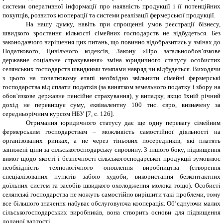
системи оперативної інформації про наявність продукції і її потенційних
покупців, розвиток кооперації та системи реалізації фермерської продукції.
На нашу думку, навіть при спрощенні умов реєстрації бізнесу,
швидкого зростання кількості сімейних господарств не відбудеться. Без
законодавчого вирішення цих питань, що повинно відобразитись у змінах до
Податкового, Цивільного кодексів, Закону «
Про загальнообов’язкове
державне соціальне страхування
» зміна юридичного статусу особистих
селянських господарств швидкими темпами навряд чи відбудеться. Виходячи
з цього на початковому етапі необхідно звільнити сімейні фермерські
господарства від сплати податків (за винятком земельного податку і збору на
обов’язкове державне пенсійне страхування), у випадку, якщо їхній річний
дохід не перевищує суму, еквівалентну 100 тис. євро, визначену за
середньорічним курсом НБУ
[7, с. 126].
Отримання юридичного статусу дає ще одну перевагу сімейним
фермерським господарствам – можливість самостійної діяльності на
організованих ринках, а не через тіньових посередників, які платять
занижені ціни за сільськогосподарську сировину. З іншого боку, підвищення
вимог щодо якості і безпечності сільськогосподарської продукції зумовлює
необхідність технологічного оновлення виробництва (створення
спеціалізованих пунктів забою худоби, використання безконтактних
доїльних систем та засобів швидкого охолодження молока тощо). Особисті
селянські господарства не можуть самостійно вирішити такі проблеми, тому
все більшого значення набуває обслуговуюча кооперація. Об
’
єднуючи малих
сільськогосподарських виробників, вона створить основи для підвищення
доданої вартості.