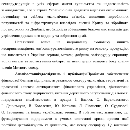
сектору,корупція в усіх сферах життя суспільства та недосконалість
законодавства, але й втрата Україною біля двадцяти відсотків економічного
потенціалу та стійких економічних зв’язків, знищення виробничих
потужностей та інфраструктури внаслідок анексії Криму та збройного
протистояння на Донбасі, необхідність збільшення бюджетних видатків для
укріплення державного кордону та озброєння армії.
Негативний вплив на національну економіку чинить
несприятливацінова кон’юнктура
зовнішнього ринку на основну продукцію,
що вивозиться з України: зернові, метали, добрива, залізорудну сировину,
чорні метали та застосування ембарго на певні групи товарів з боку країн–
членів Митного союзу.
Аналізостанніхдосліджень і публікацій.
Проблеми забезпечення
фінансової безпеки підприємств реального сектору економіки, теоретичні та
практичні аспекти антикризового фінансового управління, діагностики
фінансового стану підприємств, питання державного регулювання діяльності
підприємств висвітлюються в працях І. Бланка, О. Барановського,
І. Данильчука, В. Коваленка, Ю. Копчака, Л. Лігоненко, О. Судакової,
О. Терещенко та інших українських вчених. В той же час, зазначимо, що
функціонування підприємств в умовах системної кризи, прояви якої
постійно дестабілізують їх діяльність, має певну специфіку. Це викликає