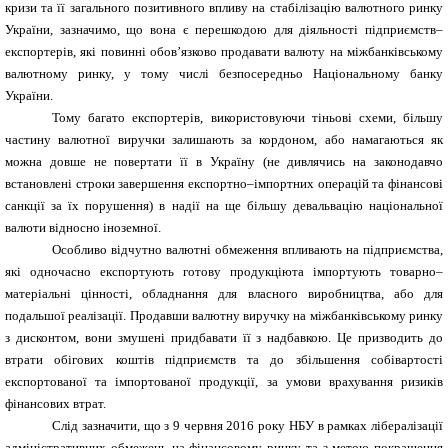
кризи та її загального позитивного впливу на стабілізацію валютного ринку
України, зазначимо, що вона є перешкодою для діяльності підприємств–
експортерів, які повинні обов’язково продавати валюту на міжбанківському
валютному ринку, у тому числі безпосередньо Національному банку
України.
Тому багато експортерів, використовуючи тіньові схеми, більшу
частину валютної виручки залишають за кордоном, або намагаються як
можна довше не повертати її в Україну (не дивлячись на законодавчо
встановлені строки завершення експортно–імпортних операцій та фінансові
санкції за їх порушення) в надії на ще більшу девальвацію національної
валюти відносно іноземної.
Особливо відчутно валютні обмеження впливають на підприємства,
які одночасно експортують готову продукціюта імпортують товарно–
матеріальні цінності, обладнання для власного виробництва, або для
подальшої реалізації. Продавши валютну виручку на міжбанківському ринку
з дисконтом, вони змушені придбавати її з надбавкою. Це призводить до
втрати обігових коштів підприємств та до збільшення собівартості
експортованої та імпортованої продукції, за умови врахування ризиків
фінансових втрат.
Слід зазначити, що з 9 червня 2016 року НБУ в рамках лібералізації
адміністративних обмежень на фінансовому ринку та з метою покращення