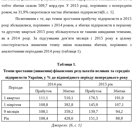
тобто збитки склали 509,7 млрд.грн. У 2015 році, порівняно з попереднім
роком, на 31,9% скоротилася частка збиткових підприємств
[
6, с. 1
]
.
Позитивним є те, що темпи зростання прибутку підприємств в 2015
році збільшилися, порівняно з 2014 роком, а збитки підприємств в першому
та другому кварталі 2015 року збільшуються не такими швидкими темпами,
як в 2014 році. За підсумками дев’яти місяців і 2015 року в цілому
спостерігається зниження темпу зміни показника збитків, порівняно з
аналогічними періодами 2014 року (таблиця 1).
Таблиця 1.
Темпи зростання (зниження) фінансових результатів великих та середніх
підприємств України, у % до відповідного періоду попереднього року
2014 рік
2015 рік
Періоди
Прибуток
Збитки
Прибуток
Збитки
1 квартал
111,1
510,1
176,5
191,0
1 півріччя
108,8
392,8
145,9
107,1
9 місяців
108,1
359,2
139,7
94,2
Рік
108,4
428,6
151,3
88,9
Джерело:
[
6, с. 1
]