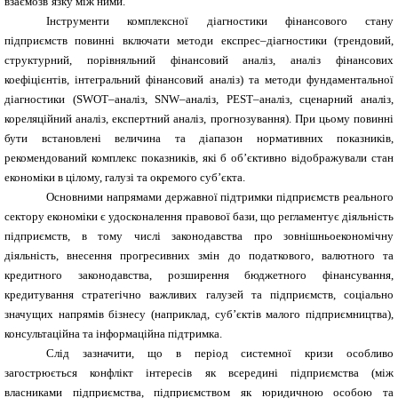
взаємозв’язку між ними.
Інструменти комплексної діагностики фінансового стану
підприємств повинні включати методи експрес–діагностики (трендовий,
структурний, порівняльний фінансовий аналіз, аналіз фінансових
коефіцієнтів, інтегральний фінансовий аналіз) та методи фундаментальної
діагностики (
SWOT
–аналіз,
SNW
–аналіз,
PEST
–аналіз, сценарний аналіз,
кореляційний аналіз, експертний аналіз, прогнозування). При цьому повинні
бути встановлені величина та діапазон нормативних показників,
рекомендований комплекс показників, які б об’єктивно відображували стан
економіки в цілому, галузі та окремого суб’єкта.
Основними напрямами державної підтримки підприємств реального
сектору економіки є удосконалення правової бази, що регламентує діяльність
підприємств, в тому числі законодавства про зовнішньоекономічну
діяльність, внесення прогресивних змін до податкового, валютного та
кредитного законодавства, розширення бюджетного фінансування,
кредитування стратегічно важливих галузей та підприємств, соціально
значущих напрямів бізнесу (наприклад,
суб’єктів малого підприємництва),
консультаційна та інформаційна підтримка.
Слід зазначити, що в період системної кризи особливо
загострюється конфлікт інтересів як всередині підприємства (між
власниками підприємства, підприємством як юридичною особою та