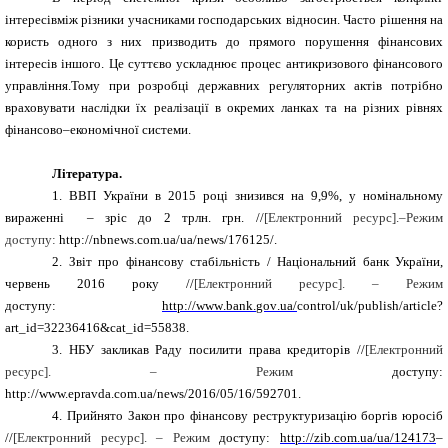
інтересівміж різники учасниками господарських відносин. Часто рішення на
користь одного з них призводить до прямого порушення фінансових
інтересів іншого. Це суттєво ускладнює процес антикризового фінансового
управління.Тому при
розробці державних регуляторних актів потрібно
враховувати наслідки їх реалізації в окремих ланках та на різних рівнях
фінансово–економічної системи.
Література.
1.
ВВП України в 2015 році знизився на 9,9%, у номінальному
вираженні – зріс до 2 трлн
. грн. //
[Електронний ресурс].–Режим
доступу:
http://nbnews.com.ua/ua/news/176125/
.
2.
Звіт про фінансову стабільність / Національний банк України,
червень 2016 року //
[Електронний ресурс]. – Режим
доступу:
http
://
www
.
bank
.
gov
.
ua
/
control
/
uk
/
publish
/
article
?
art
_
id
=32236416&
cat
_
id
=55838.
3.
НБУ закликав Раду посилити права кредиторів //
[Електронний
ресурс]. – Режим
доступу:
http://www.epravda.com.ua/news/2016/05/16/592701.
4.
Прийнято Закон про фінансову реструктуризацію боргів юросіб
//
[Електронний ресурс]. – Режим
доступу:
http://zib.com.ua/ua/124173
–