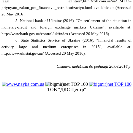
legal entities”,
http://zib.com.ua/ua/124173
–
priynyato_zakon_pro_finansovu_restrukturizaciyu.html
available at:
(Accessed
20 May 2016).
5. National bank of Ukraine (2016), “On settlement of the situation in
monetary-credit and foreign exchange markets Ukraine”,
available at:
http://www.bank.gov.ua/control/uk/index
(Accessed 20 May 2016).
6.
State Statistics Service of Ukraine (2016), “Financial results of
activity large and medium enterprises in 2015”, available at:
http://www.ukrstat.gov.ua/
(Accessed 20 May 2016).
Стаття надійшла до редакції
20
.
06
.201
6
р.
ТОВ "ДКС Центр"