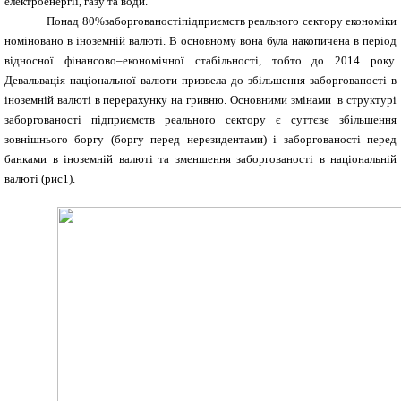
електроенергії, газу та води.
Понад 80%заборгованостіпідприємств реального сектору економіки
номіновано в іноземній валюті. В основному вона була накопичена в період
відносної фінансово–економічної стабільності, тобто до 2014 року.
Девальвація національної валюти призвела до збільшення заборгованості в
іноземній валюті в перерахунку на гривню. Основними змінами в структурі
заборгованості підприємств реального сектору є суттєве збільшення
зовнішнього боргу (боргу перед нерезидентами) і заборгованості перед
банками в іноземній валюті та зменшення заборгованості в національній
валюті (рис1).