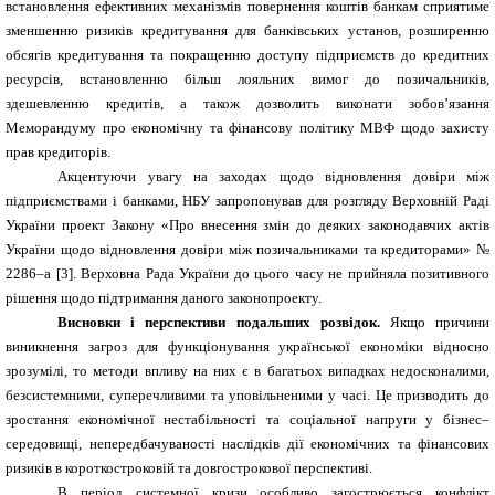
встановлення ефективних механізмів повернення коштів банкам сприятиме
зменшенню ризиків кредитування для банківських установ, розширенню
обсягів кредитування та покращенню доступу підприємств до кредитних
ресурсів, встановленню більш лояльних вимог до позичальників,
здешевленню кредитів, а також дозволить виконати зобов’язання
Меморандуму про економічну та фінансову політику МВФ щодо захисту
прав кредиторів.
Акцентуючи увагу на заходах щодо відновлення довіри між
підприємствами і банками, НБУ запропонував для розгляду Верховній Раді
України проект Закону «Про внесення змін до деяких законодавчих актів
України щодо відновлення довіри між позичальниками та кредиторами» №
2286–а [3]. Верховна Рада України до цього часу не прийняла позитивного
рішення щодо підтримання даного законопроекту.
Висновки і перспективи подальших розвідок.
Якщо причини
виникнення загроз для функціонування української економіки відносно
зрозумілі, то методи впливу на них є в багатьох випадках недосконалими,
безсистемними, суперечливими та уповільненими у часі. Це призводить до
зростання економічної нестабільності та соціальної напруги у бізнес–
середовищі, непередбачуваності наслідків дії економічних та фінансових
ризиків в короткостроковій та довгострокової перспективі.
В період системної кризи особливо загострюється конфлікт