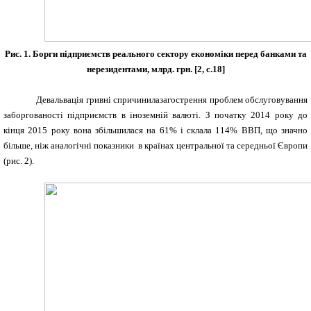
Рис. 1. Борги підприємств реального сектору економіки перед банками та
нерезидентами, млрд. грн. [2,
c
.18]
Девальвація гривні спричинилазагострення проблем обслуговування
заборгованості підприємств в іноземній валюті. З початку 2014 року до
кінця 2015 року вона збільшилася на 61% і склала 114% ВВП, що значно
більше, ніж аналогічні показники в країнах центральної та середньої Європи
(рис. 2).