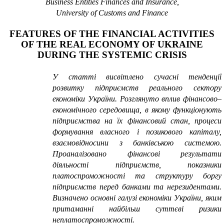
Business Entities Finances and Insurance
,
University of Customs and Finance
FEATURES OF THE FINANCIAL ACTIVITIES
OF THE REAL ECONOMY OF UKRAINE
DURING THE SYSTEMIC CRISIS
У статті висвітлено сучасні тенденції
розвитку підприємств реального сектору
економіки України. Розглянуто вплив фінансово–
економічного середовища, в якому функціонують
підприємства на їх фінансовий стан,
процеси
формування власного і позикового капіталу,
взаємовідносини з банківською системою.
Проаналізовано фінансові результати
діяльності підприємств, показники
платоспроможності та структуру боргу
підприємств
перед банками та нерезидентами.
Визначено основні галузі економіки України, яким
притаманні найбільш суттєві ризики
неплатоспроможності.