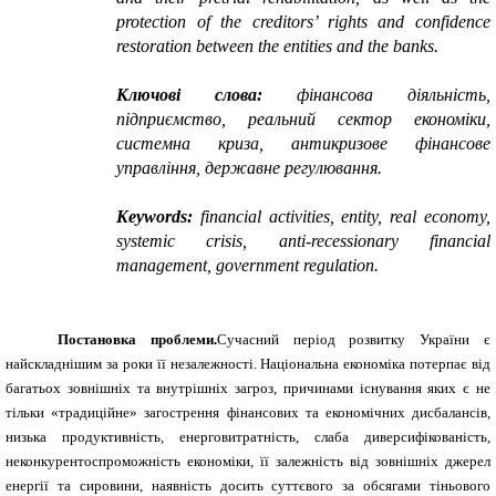
protection of the creditors’ rights and confidence
restoration between the entities and the banks.
Ключові слова:
фінансова діяльність,
підприємство, реальний сектор економіки,
системна криза, антикризове фінансове
управління, державне регулювання.
Keywords:
financial activities, entity, real economy,
systemic crisis, anti-recessionary financial
management, government regulation.
Постановка проблеми.
Сучасний період розвитку України є
найскладнішим за роки її незалежності. Національна економіка потерпає від
багатьох зовнішніх та внутрішніх загроз, причинами існування яких є не
тільки «традиційне» загострення фінансових та економічних дисбалансів,
низька продуктивність, енерговитратність, слаба диверсифікованість,
неконкурентоспроможність економіки, її залежність від зовнішніх джерел
енергії та сировини, наявність досить суттєвого за обсягами тіньового