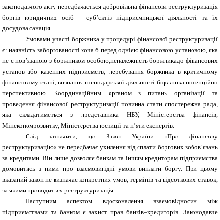
законодавчого акту передбачається добровільна фінансова реструктуризація
боргів юридичних осіб – суб’єктів підприємницької діяльності та їх
досудова санація.
Умовами участі боржника у процедурі фінансової реструктуризації
є: наявність заборгованості хоча б перед однією фінансовою установою, яка
не є пов’язаною з боржником особою;неналежність боржникадо фінансових
установ або казенних підприємств; перебування боржника в критичному
фінансовому стані; визнання господарської діяльності боржника потенційно
перспективною. Координаційним органом з питань організації та
проведення фінансової реструктуризації повинна стати спостережна рада,
яка складатиметься з представника НБУ, Міністерства фінансів,
Мінекономрозвитку, Міністерства юстиції та п’яти експертів.
Слід зазначити, що Закон України «Про фінансову
реструктуризацію» не передбачає ухилення від сплати боргових зобов’язань
за кредитами. Він лише дозволяє банкам та іншим кредиторам підприємства
домовитись з ними про взаємовигідні умови виплати боргу. При цьому
вказаний закон не визначає конкретних умов, термінів та відсоткових ставок,
за якими проводиться реструктуризація.
Наступним аспектом вдосконалення взаємовідносин між
підприємствами та банком є захист прав банків–кредиторів. Законодавче