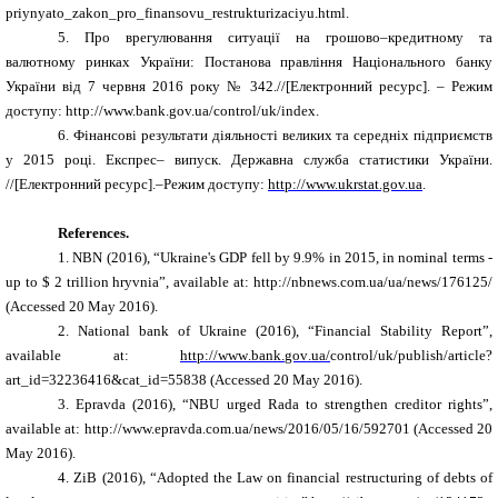
priynyato_zakon_pro_finansovu_restrukturizaciyu.html.
5.
Про врегулювання ситуації на грош
ово–кредитному та
валютному ринках України:
Постанова правління Національного банку
України від 7 червня 2016 року № 342.//[Електронний ресурс]. – Режим
доступу: http://www.bank.gov.ua/control/uk/index.
6.
Фінансові результати діяльності великих та середніх підприємств
у 2015 році. Експрес– випуск. Державна служба статистики України.
//[Електронний ресурс].–Режим доступу:
http://www.ukrstat.gov.ua
.
References.
1. NBN (2016), “Ukraine's GDP fell by 9.9% in 2015, in nominal terms -
up to $ 2 trillion hryvnia”,
available at:
http://nbnews.com.ua/ua/news/176125/
(Accessed 20 May 2016).
2. National bank of Ukraine (2016), “Financial Stability Report”,
available at:
http
://
www
.
bank
.
gov
.
ua
/
control
/
uk
/
publish
/
article
?
art
_
id
=32236416&
cat
_
id
=55838
(Accessed 20 May 2016).
3. Epravda (2016), “NBU urged Rada to strengthen creditor rights”,
available at:
http://www.epravda.com.ua/news/2016/05/16/592701
(Accessed 20
May 2016).
4. ZiB (2016), “Adopted the Law on financial restructuring of debts of