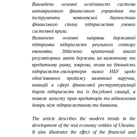
Викладено основні особливості системи
антикризового фінансового управління та
інструменти комплексної діагностики
фінансового стану підприємствв умовах
системної кризи.
Визначено основні напрями державної
підтримки підприємств реального сектору
економіки. Здійснено критичний аналіз
регуляторних актів держави на валютному та
кредитному ринку, зокрема, вплив на діяльність
підприємств–експортерів вимог НБУ щодо
обов’язкового продажу валютної виручки,
новацій в сфері фінансової реструктуризації
боргів підприємств та їх досудової санації, а
також захисту прав кредиторів та відновлення
довіри між підприємствами та банками.
The article describes the modern trends in the
development of the real economy entities of Ukraine.
It also illustrates the effect of the financial and