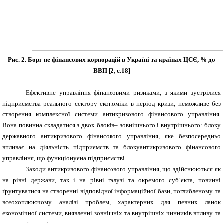
Рис. 2.
Борг
не фінансових корпорацій в Україні та країнах ЦСЄ
, % до
ВВП
[2,
c
.18]
Ефективне управління фінансовими ризиками, з якими зустрілися
підприємства реального сектору економіки в період кризи, неможливе без
створення комплексної системи антикризового фінансового управління.
Вона повинна складатися з двох блоків– зовнішнього і внутрішнього: блоку
державного антикризового фінансового управління, яке безпосередньо
впливає на діяльність підприємств та блокуантикризового фінансового
управління, що функціонуєна підприємстві.
Заходи антикризового фінансового управління, що здійснюються як
на рівні держави, так і на рівні галузі та окремого суб’єкта, повинні
ґрунтуватися на створенні відповідної інформаційної бази, поглибленому та
всеохоплюючому аналізі проблем, характерних для певних ланок
економічної системи, виявленні зовнішніх та внутрішніх чинників впливу та