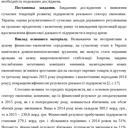
необхідність
подальших досліджень.
Постановка завдання.
Завданням дослідження є виявлення
сучасних тенденцій розвитку підприємств реального сектору економіки
України, оцінка результативності сучасних заходів державного регулювання
на грошово–кредитному і валютному ринку та викладення пропозицій щодо
вдосконалення фінансової діяльності підприємств в період кризи.
Виклад основного матеріалу.
Незважаючи на несприятливе в
цілому
фінансово–економічне середовище, на сучасному етапі в Україні
намітилися деякінезначніпозитивні зрушення, які можуть стати першими
кроками на шляху макроекономічної стабілізації. Зокрема, завдяки
послабленню негативних зовнішніх чинників, налагодженню нових
економічних зв’язківта зростанню цін на експорт окремих товарів, в другому
та третьому
кварталах 2015 року (порівняно з аналогічними періодами 2014
року), покращилисяфінансові результати діяльності підприємств [2, с.17].
Стосовно великих та середніх підприємств, які є основою реального
сектору економіки, зазначимо, що їх фінансовий результат до оподаткування
в 2015 році, як і в попередньому році, залишається збитковим, але обсяг
збитків дещо зменшився. Якщо в 2014 році вони складали 389,1 млрд. грн.,
то в 2015 – 230,6 млрд. грн. Фінансовий результат прибуткових підприємств
становив 279,1 млрд. грн. і збільшився порівняно з 2014 роком на 51%.
Натомість, фінансовий результат збиткових підприємств зменшився на 11%,