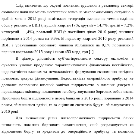
Слід зазначити, що окремі позитивні зрушення в реальному секторі
економіки поки що мають несуттєвий вплив на макроекономічну ситуацію в
країні: хоча в 2015 році намітилася тенденція зменшення темпів падіння
обсягу реального ВВП (перший квартал 17%, другий – 14,7%, третій – 7,2%,
четвертий – 1,4%), реальний ВВП (в постійних цінах 2010 року) знизився
порівняно з 2014 роком на 9,9%. В першому кварталі 2016 року реальний
ВВП з урахуванням сезонного чинника збільшився на 0,1% порівняно з
першим кварталом 2015 року і склав 453 млрд. грн.[1].
В цілому, діяльність суб’єктівреального сектору економіки в
сучасних умовах продовжує характеризуватися фінансовою нестійкістю,
недостатністю власних та неможливістю формування економічно вигідних
позикових джерел фінансування. Недостатність операційного прибутку не
дозволяє поповнити власний капітал підприємства з власних джерел і
перешкоджає якісному погашенню та обслуговуванню боргових зобов’язань.
Проблемні борги підприємств перед банками в 2015 році, порівняно з 2014
роком, збільшилися вдвічі, та за оцінками експертів будуть збільшуватися в
2016 році.
Для визначення рівня платоспроможності підприємств банки
визначають показник боргового навантаження, який розраховується як
відношення боргу за кредитом до операційного прибутку та показник