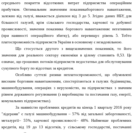
середнього покриття відсоткових витрат підприємства операційним
прибутком. Оптимальним значенням показникаборгового навантаження,
залежно від галузі, вважається діапазон від 3 до 5. Згідно даних НБУ, для
більшості галузей, крім сільського господарства, харчової та добувної
промисловості, значення показника боргового навантаженняє негативним
(при наявності операційного збитку), або перевищує рівень 5. Тобто
платоспроможність підприємств України в основному є незадовільною.
Що стосується другого з вищезазначених показників, то його
значення для реального сектору економіки в цілому становить 0,53. Це
означає, що грошових потоків підприємств недостатньо для обслуговування
сукупного боргу по відсотках за кредитом.
Особливо суттєві ризики неплатоспроможності, що обумовлені
високим борговим навантаженням, спостерігаються в галузях будівництва,
машинобудування, операціях з нерухомістю, на підприємствах з значним
рівнем державного регулювання (з виробництва та постачання газу, енергії,
комунальних підприємствах).
За наявністю проблемних кредитів на кінець 1 кварталу 2016 року
"лідерами" є галузі машинобудування – 57% від загальної заборгованості,
металургії– 55%, харчової промисловості– 48%. Найменше проблемних
кредитів, від 19 до 13 відсотків, у сільському господарстві, постачанні