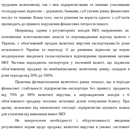
трудовим колективом), так і між підприємствами та іншими учасниками
господарських відносин – державою, банками, суб’єктами ринку фінансових
послуг та іншими. Більш того, часто рішення на користь одного з суб’єктів
призводить до прямого порушення фінансових інтересів іншого.
Наприклад, одним з регуляторних заходів НБУ, направлених на
поповнення золотовалютних запасів та перешкоджання відтоку валюти з
України, є обов’язковий продаж валютної виручки експортерами.За роки
незалежності України та переходу її до ринкових відносин ця норма
неодноразово вводилася таскасовувалася відповідними правовими актами
НБУ. Частина надходжень експортерів у іноземній валюті, що підлягала
обов’язковому продажу на міжбанківському валютному ринку, складала в
різні періоди від 50% до 100%.
Практика функціонування валютного ринку показує, що в періоди
фінансової стабільності підприємства–експортери без примусу продають
від 70% до 90% валютної виручки, а запровадження заходів з її
обов’язкового продажу посилює негативні ділові очікування бізнесу. При
цьому, незалежно від економічної ситуації, підприємства шукають шляхи
для ухилення від виконання вимог НБУ.
Не заперечуючи необхідності і обґрунтованості введення
регулятивної норми щодо продажу валютної виручки в умовах системної