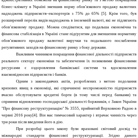
бізнес–клімату в Україні зменшив норму обов’язкового продажу валютних
надходжень підприємств–експортерів з 75% до 65% [5]. Крім того, був
розширений перелік видів надходжень в іноземній валюті, які не підлягають
обов’язковому продажу. Можна сподіватися, що подальша економічна та
фінансова стабілізація в Україні стане підґрунтям для зменшення нормативу
обов’язкового продажу валютної виручки та подальшого послаблення
регулятивних заходів на фінансовому ринку з боку держави.
Важливим чинником покращення фінансової діяльності підприємств
реального сектору економіки та забезпечення їх позиковими фінансовими
ресурсами є оздоровлення банківської системи та вдосконалення
взаємовідносин підприємств і банків.
Одним з законодавчих актів, розроблених з метою подолання
кризових явищ в економіці, які спричинені неспроможністю підприємств
вчасно обслуговувати кредитні борги (в тому числі перед банками) та
сприяння відновленню господарської діяльності боржників, є Закон України
"Про фінансову реструктуризацію" № 3555, прийнятий Верховною Радою в
червні 2016 року
[
4
]
. Він має тимчасовий характер і втрачає чинність через
три роки після введення його в дію.
При розробці цього закону були враховані світовий досвід та
міжнародні стандарти фінансової реструктуризації. Згідно даного