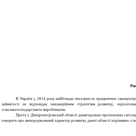
Рис
В Україні у 2014 році найбільша чисельність працюючих сконцентров
зайнятості не відповідає інноваційним стратегіям розвитку, зорієнт
сільськогосподарського виробництва.
Проте у Дніпропетровській області діаметрально протилежна ситуація:
говорить про випереджальний характер розвитку даної області порівняно з ін