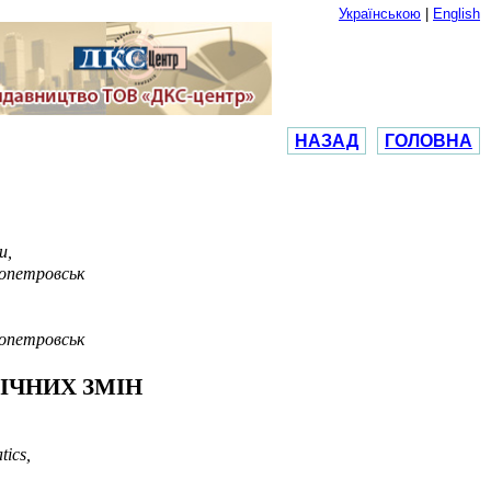
Українською
|
English
НАЗАД
ГОЛОВНА
и,
ропетровськ
ропетровськ
ІЧНИХ ЗМІН
tics
,