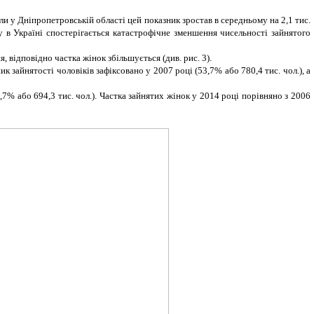
ли у Дніпропетровській області цей показник зростав в середньому на 2,1 тис.
у в Україні спостерігається катастрофічне зменшення чисельності зайнятого
, відповідно частка жінок збільшується (див. рис. 3).
к зайнятості чоловіків зафіксовано у 2007 році (53,7% або 780,4 тис. чол.), а
,7% або 694,3 тис. чол.). Частка зайнятих жінок у 2014 році порівняно з 2006