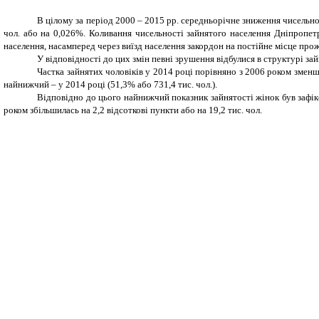
В цілому за період 2000 – 2015 рр. середньорічне зниження чисельнос
чол. або на 0,026%. Коливання чисельності зайнятого населення Дніпропетр
населення, насамперед через виїзд населення закордон на постійне місце пр
У відповідності до цих змін певні зрушення відбулися в структурі зай
Частка зайнятих чоловіків у 2014 році порівняно з 2006 роком зменши
найнижчий – у 2014 році (51,3% або 731,4 тис. чол.).
Відповідно до цього найнижчий показник зайнятості жінок був зафіксо
роком збільшилась на 2,2 відсоткові пункти або на 19,2 тис. чол.