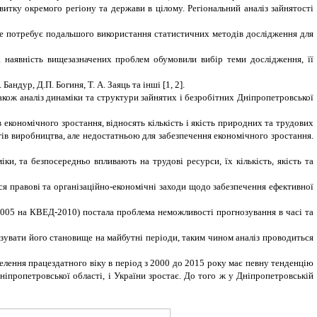
витку окремого регіону та держави в цілому. Регіональний аналіз зайнятості
 Це потребує подальшого використання статистичних методів дослідження для
а наявність вищезазначених проблем обумовили вибір теми дослідження, її
ндур, Д.П. Богиня, Т. А. Заяць та інші [1, 2].
акож аналіз динаміки та структури зайнятих і безробітних Дніпропетровської
 економічного зростання, відносять кількість і якість природних та трудових
гів виробництва, але недостатньою для забезпечення економічного зростання.
ки, та безпосередньо впливають на трудові ресурси, їх кількість, якість та
я правові та організаційно-економічні заходи щодо забезпечення ефективної
-2005 на КВЕД-2010) постала проблема неможливості прогнозування в часі та
зувати його становище на майбутні періоди, таким чином аналіз проводиться
елення працездатного віку в період з 2000 до 2015 року має певну тенденцію
іпропетровської області, і України зростає. До того ж у Дніпропетровській