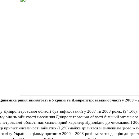
 Динаміка рівня зайнятості в Україні та Дніпропетровській області у 2000 – 
у Дніпропетровської області був зафіксований у 2007 та 2008 роках (94,6%),
му рівень зайнятості населення Дніпропетровської області більший загального 
петровської області має хвилевидний характер відповідно до чисельності 2000
і приріст чисельності зайнятих (1,2%) майже зрівнявся зі значенням цього ж по
 віку України в цілому протягом 2000 – 2008 років мала тенденцію до зростан