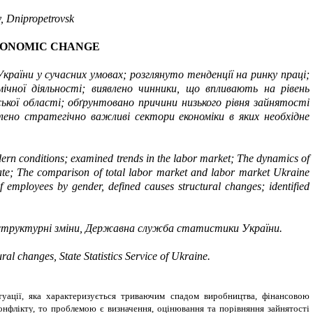
y, Dnipropetrovsk
ECONOMIC CHANGE
аїни у сучасних умовах; розглянуто тенденції на ринку праці;
ічної діяльності; виявлено чинники, що впливають на рівень
ької області; обґрунтовано причини низького рівня зайнятості
ено стратегічно важливі сектори економіки в яких необхідне
modern conditions; examined trends in the labor market; The dynamics of
rate; The comparison of total labor market and labor market Ukraine
 employees by gender, defined causes structural changes; identified
, структурні зміни, Державна служба статистики України.
l changes, State Statistics Service of Ukraine.
туації, яка характеризується триваючим спадом виробництва, фінансовою
онфлікту, то проблемою є визначення, оцінювання та порівняння зайнятості