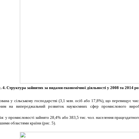
. 4. Структура зайнятих за видами економічної діяльності у 2008 та 2014 р
ана у сільському господарстві (3,1 млн. осіб або 17,8%), що перевищує чисе
ованим на випереджальний розвиток наукоємних сфер промислового вироб
 у промисловості зайнято 28,4% або 383,5 тис. чол. населення працездатного в
шими областями країни (рис. 5).