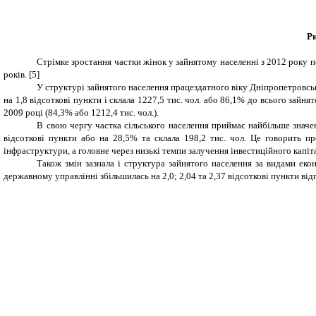
Ри
Стрімке зростання частки жінок у зайнятому населенні з 2012 року п
років. [5]
У структурі зайнятого населення працездатного віку Дніпропетровсько
на 1,8 відсоткові пункти і склала 1227,5 тис. чол. або 86,1% до всього зай
2009 році (84,3% або 1212,4 тис. чол.).
В свою чергу частка сільського населення приймає найбільше значенн
відсоткові пункти або на 28,5% та склала 198,2 тис. чол. Це говорить п
інфраструктури, а головне через низькі темпи залучення інвестиційного капіта
Також змін зазнала і структура зайнятого населення за видами екон
державному управлінні збільшилась на 2,0; 2,04 та 2,37 відсоткові пункти ві