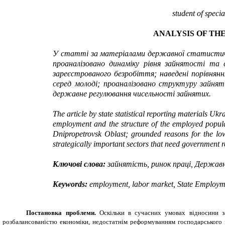
student of speci
ANALYSIS OF TH
У статті за матеріалами державної статистичної
проаналізовано динаміку рівня зайнятості та 
зареєстрованого безробіття; наведені порівнянн
серед молоді; проаналізовано структуру зайня
державне регулювання чисельності зайнятих.
The article by state statistical reporting materials U
employment and the structure of the employed popula
Dnipropetrovsk Oblast; grounded reasons for the low
strategically important sectors that need government 
Ключові слова:
зайнятість, ринок праці, Держав
Keywords:
employment, labor market, State Employment
Постановка проблеми.
Оскільки в сучасних умовах відносини за
розбалансованістю економіки, недостатнім реформуванням господарського м