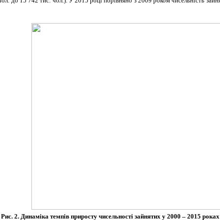
чол. до 15 742 тис. чол.). У 2015 році порівняно з 2009 роком чисельність за
Рис. 2. Динаміка темпів приросту чисельності зайнятих у 2000 – 2015 роках