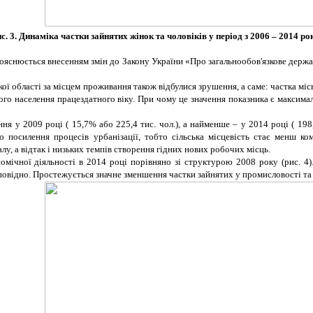
с. 3. Динаміка частки зайнятих жінок та чоловіків у період з 2006 – 2014 ро
ояснюється внесенням змін до Закону України «Про загальнообов'язкове держа
ї області за місцем проживання також відбулися зрушення, а саме: частка міськ
нятого населення працездатного віку. При чому це значення показника є максим
я у 2009 році ( 15,7% або 225,4 тис. чол.), а найменше – у 2014 році ( 198
ро посилення процесів урбанізації, тобто сільська місцевість стає менш 
лу, а відтак і низьких темпів створення гідних нових робочих місць.
омічної діяльності в 2014 році порівняно зі структурою 2008 року (рис. 4).
дповідно. Простежується значне зменшення частки зайнятих у промисловості та 