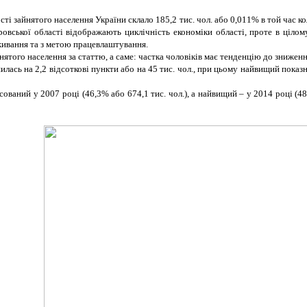
ті зайнятого населення України склало 185,2 тис. чол. або 0,011% в той час ко
овської області відображають циклічність економіки області, проте в цілом
оживання та з метою працевлаштування.
нятого населення за статтю, а саме: частка чоловіків має тенденцію до зниження
лась на 2,2 відсоткові пункти або на 45 тис. чол., при цьому найвищий показни
ваний у 2007 році (46,3% або 674,1 тис. чол.), а найвищий – у 2014 році (48