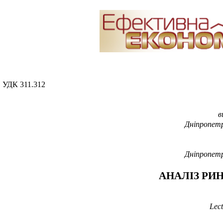
УДК 311.312
в
Дніпропетр
Дніпропетр
АНАЛІЗ РИ
Lect