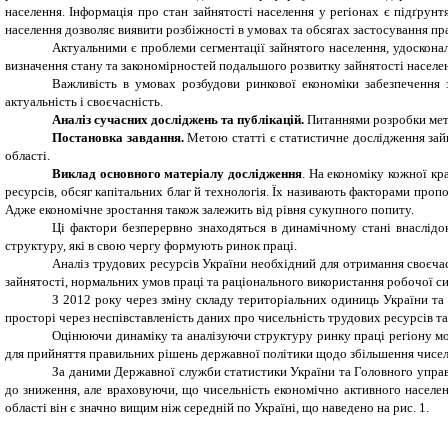
населення. Інформація про стан зайнятості населення у регіонах є підґрунт
населення дозволяє виявити розбіжності в умовах та обсягах застосування пра
Актуальними є проблеми сегментації зайнятого населення, удоскона
визначення стану та закономірностей подальшого розвитку зайнятості населе
Важливість в умовах розбудови ринкової економіки забезпечення з
актуальність і своєчасність.
Аналіз сучасних досліджень та публікацій.
Питаннями розробки метод
Постановка завдання.
Метою статті є статистичне дослідження зайн
області.
Виклад основного матеріалу дослідження
. На економіку кожної кр
ресурсів, обсяг капітальних благ й технологія. Їх називають факторами про
Адже економічне зростання також залежить від рівня сукупного попиту.
Ці фактори безперервно знаходяться в динамічному стані внаслідок 
структуру, які в свою чергу формують ринок праці.
Аналіз трудових ресурсів України необхідний для отримання своєча
зайнятості, нормальних умов праці та раціонального використання робочої си
З 2012 року через зміну складу територіальних одиниць України та
просторі через неспівставленість даних про чисельність трудових ресурсів та
Оцінюючи динаміку та аналізуючи структуру ринку праці регіону мо
для прийняття правильних рішень державної політики щодо збільшення чисель
За даними Державної служби статистики України та Головного управл
до зниження, але враховуючи, що чисельність економічно активного населен
області він є значно вищим ніж середній по Україні, що наведено на рис. 1.