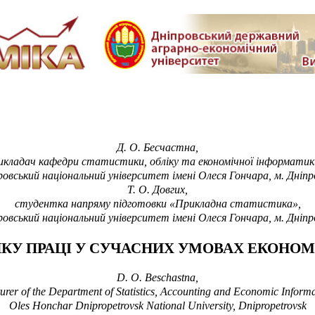
Д. О. Бесчастна
,
икладач кафедри статистики, обліку та економічної інформатик
овський національний університет імені Олеся Гончара, м. Дніп
Т. О. Довгих,
студентка напряму підготовки «Прикладна статистика»,
овський національний університет імені Олеся Гончара, м. Дніп
НКУ ПРАЦІ У СУЧАСНИХ УМОВАХ ЕКОНОМ
D.
O. Beschastna,
urer of the Department of Statistics, Accounting and Economic Informa
Oles Honchar Dnipropetrovsk National University, Dnipropetrovsk