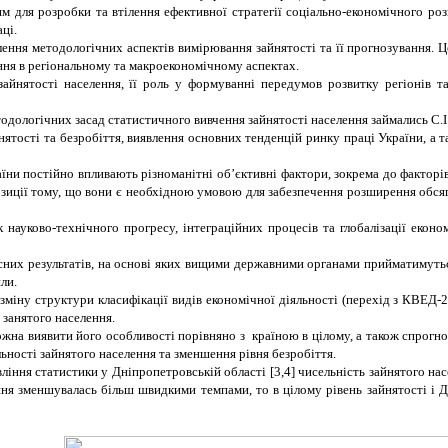
ям для розробки та втілення ефективної стратегії соціально-економічного роз
ці.
лення методологічних аспектів вимірювання зайнятості та її прогнозування.
ння в регіональному та макроекономічному аспектах.
айнятості населення, її роль у формуванні передумов розвитку регіонів т
ологічних засад статистичного вивчення зайнятості населення займались С.І. Ба
ятості та безробіття, виявлення основних тенденцій ринку праці України, а т
аїни постійно впливають різноманітні об’єктивні фактори, зокрема до факторів
позиції тому, що вони є необхідною умовою для забезпечення розширення обся
науково-технічного прогресу, інтеграційних процесів та глобалізації економі
сних результатів, на основі яких вищими державними органами прийматимутьс
ли.
 зміну структури класифікації видів економічної діяльності (перехід з КВЕД
 занятого населення.
жна виявити його особливості порівняно з країною в цілому, а також спрогно
ності зайнятого населення та зменшення рівня безробіття.
іння статистики у Дніпропетровській області [3,4]
чисельність зайнятого нас
ня зменшувалась більш швидкими темпами, то в цілому рівень зайнятості і Дн