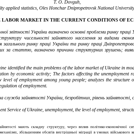
T. O. Dovguh,
alty аpplied statistics, Oles Honchar Dnipropetrovsk National Universit
E LABOR MARKET IN THE CURRENT CONDITIONS OF 
 звітності України визначено основні проблеми ринку праці Укр
структуру чисельності зайнятого населення за видами економ
я загального ринку праці України та ринку праці Дніпропетровс
тих за статтю, визначено причини структурних зрушень; виявл
kraine identified the main problems of the labor market of Ukraine in 
tion by economic activity; The factors affecting the unemployment 
 level of employment among young people; analyzes the structure of
regulation of employment.
на служба зайнятості України, безробітних, рівень зайнятості
 Service of Ukraine, unemployment, the level of employment, structura
йнятості мають складну структуру, через вплив політико-економічної си
еханізму, збільшенням обсягів внутрішньої міграції в умовах військового к