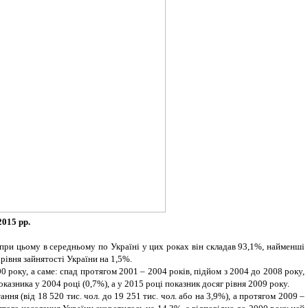
2015 рр.
 при цьому в середньому по Україні у цих роках він складав 93,1%, найменші
рівня зайнятості України на 1,5%.
 року, а саме: спад протягом 2001 – 2004 років, підйом з 2004 до 2008 року,
казника у 2004 році (0,7%), а у 2015 році показник досяг рівня 2009 року.
ня (від 18 520 тис. чол. до 19 251 тис. чол. або на 3,9%), а протягом 2009 –