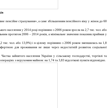
ків
вне пенсійне страхування», а саме збільшенням пенсійного віку у жінок до 60
ого населення у 2014 році порівняно з 2006 роком зросла на 2,7 тис. чол. або
альним протягом 2006 – 2014 років, а мінімальне значення показник приймав у
,2 тис. чол. або 13,9%) і в цілому порівняно з 2006 роком зменшилась на 1,8
комфортною для проживання не лише через недостатній розвиток соціальної
 Частка зайнятого населення України у сільському господарстві, торгівлі та
операціях з нерухомим майном: на 1,74 та 3,83 відсоткові пункти відповідно.