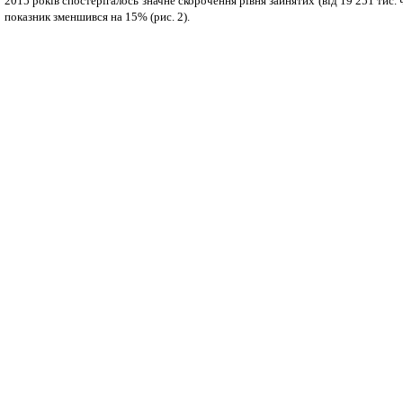
2015 років спостерігалось значне скорочення рівня зайнятих (від 19 251 тис. 
показник зменшився на 15% (рис. 2).