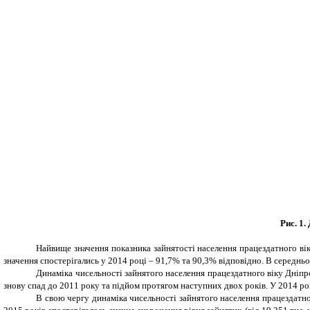
Рис. 1.
Найвище значення показника зайнятості населення працездатного вік
значення спостерігались у 2014 році – 91,7% та 90,3% відповідно. В середньо
Динаміка чисельності зайнятого населення працездатного віку Дніпро
знову спад до 2011 року та підйом протягом наступних двох років. У 2014 роц
В свою чергу динаміка чисельності зайнятого населення працездатного