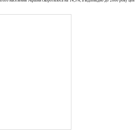
йнятого населення України скоротилось на 14,3%, а відповідно до 2000 року цей