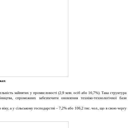
оках
льність зайнятих у промисловості (2,9 млн. осіб або 16,7%). Така структура
ництва, спроможних забезпечити оновлення техніко-технологічної бази
іку, а у сільському господарстві – 7,2% або 106,2 тис. чол., що в свою чергу