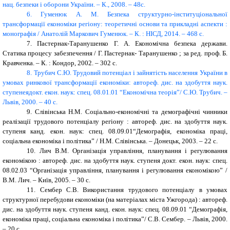
нац. безпеки і оборони України. – К., 2008. – 48с.
6.
Гуменюк А. М. Безпека структурно-інституціональної
трансформації економіки регіону: теоретичні основи та прикладні аспекти :
монографія / Анатолій Маркович Гуменюк. – К. : НІСД, 2014. – 468 с.
7.
Пастернак-Таранушенко Г. А. Економічна безпека держави.
Статика процесу забезпечення / Г. Пастернак- Таранушенко ; за ред. проф. Б.
Кравченка. – К. : Кондор, 2002. – 302 с.
8.
Трубич С.Ю. Трудовий потенціал і зайнятість населення України в
умовах ринкової трансформації економіки: автореф. дис. на здобуття наук.
ступенеядокт. екон. наук: спец. 08.01.01 “Економічна теорія”/ С.Ю. Трубич. –
Львів, 2000. – 40 с.
9.
Слівінська Н.М. Соціально-економічні та демографічні чинники
реалізації трудового потенціалу регіону : автореф. дис. на здобуття наук.
ступеня канд. екон. наук: спец. 08.09.01“Демографія, економіка праці,
соціальна економіка і політика” / Н.М. Слівінська. – Донецьк, 2003. – 22 с.
10.
Лич В.М. Організація управління, планування і регулювання
економікою : автореф. дис. на здобуття наук. ступеня докт. екон. наук: спец.
08.02.03 “Організація управління, планування і регулювання економікою” /
В.М. Лич. – Київ, 2005. – 30 с.
11.
Сембер С.В. Використання трудового потенціалу в умовах
структурної перебудови економіки (на матеріалах міста Ужгорода) : автореф.
дис. на здобуття наук. ступеня канд. екон. наук: спец. 08.09.01 “Демографія,
економіка праці, соціальна економіка і політика”/ С.В. Сембер. – Львів, 2000.
– 20 с.