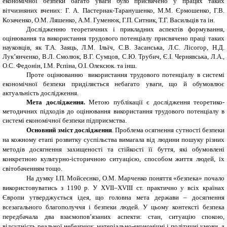
економічної безпеки багато уваги було присвячено у працях таких
вітчизняних вчених: Г. А. Пастернак-Таранушенко, М.М. Єрмошенко, Г.В.
Козаченко, О.М. Ляшенко, А.М. Гуменюк, Г.П. Ситник, Т.Г. Васильців та ін.
Дослідженню теоретичних і прикладних аспектів формування,
оцінювання та використання трудового потенціалу присвячено праці таких
науковців, як Т.А. Заяць, Л.М. Ільїч, С.В. Засанська, Л.С. Лісогор, Н.Д.
Лук’янченко, В.Л. Смолюк, В.Г. Сумцов, С.Ю. Трубич, Є.І. Чернявська, Л.А.,
О.С. Федонін, І.М. Рєпіна, О.І. Олексюк. та інш.
Проте оцінюванню використання трудового потенціалу в системі
економічної безпеки приділяється небагато уваги, що й обумовлює
актуальність дослідження.
Мета дослідження.
Метою публікації є дослідження теоретико-
методичних підходів до оцінювання використання трудового потенціалу в
системі економічної безпеки підприємства.
Основний зміст дослідження
.
Проблема осягнення сутності безпеки
на кожному етапі розвитку суспільства вимагала від людини пошуку різних
методів досягнення захищеності та стійкості її буття, які обумовлені
конкретною культурно-історичною ситуацією, способом життя людей, їх
світобаченням тощо.
На думку
І.П. Мойсеєнко
,
О.М. Марченко
поняття «безпека» почало
використовуватись з 1190 р. У ХVІІ–ХVІІІ ст. практично у всіх країнах
Європи утверджується ідея, що головна мета держави – досягнення
всезагального благополуччя і безпеки людей. У цьому контексті безпека
передбачала два взаємопов’язаних аспекти: стан, ситуацію спокою,
відсутність реальної небезпеки; матеріально-економічні і політичні умови, а