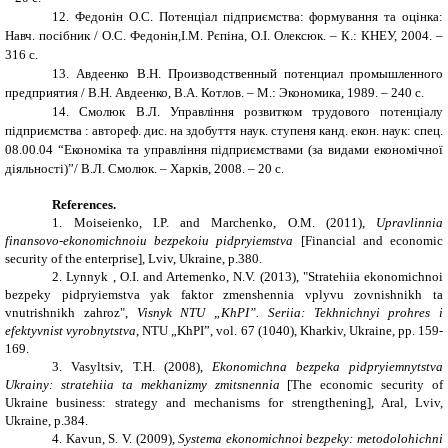
12.
Федонін О.С. Потенціал підприємства: формування та оцінка:
Навч. посібник / О.С. Федонін,І.М. Рєпіна, О.І. Олексюк. – К.: КНЕУ, 2004. –
316 с.
13.
Авдеенко В.Н. Производственный потенциал промышленного
предприятия / В.Н. Авдеенко, В.А. Котлов. – М.: Экономика, 1989. – 240 с.
14.
Смолюк В.Л. Управління розвитком трудового потенціалу
підприємства : автореф. дис. на здобуття наук. ступеня канд. екон. наук: спец.
08.00.04 “Економіка та управління підприємствами (за видами економічної
діяльності)”/ В.Л. Смолюк. – Харків, 2008. – 20 с.
References.
1. Moiseienko, I.P. and Marchenko, O.M. (2011),
Upravlinnia
finansovo-ekonomichnoiu bezpekoiu pidpryiemstva
[Financial and economic
security of the enterprise],
Lviv, Ukraine, p.
380.
2. Lynnyk , O.I. and Artemenko, N.V. (2013), "Stratehiia ekonomichnoi
bezpeky pidpryiemstva yak faktor zmenshennia vplyvu zovnishnikh ta
vnutrishnikh zahroz",
Visnyk NTU „KhPI”. Seriia: Tekhnichnyi prohres i
efektyvnist vyrobnytstva
, NTU „KhPI”, vol. 67 (1040), Kharkiv, Ukraine, pp. 159-
169.
3. Vasyltsiv, T.H. (2008),
Ekonomichna bezpeka pidpryiemnytstva
Ukrainy: stratehiia ta mekhanizmy zmitsnennia
[The economic security of
Ukraine business: strategy and mechanisms for strengthening], Aral,
Lviv,
Ukraine, p.
384.
4. Kavun, S. V. (2009),
Systema ekonomichnoi bezpeky: metodolohichni