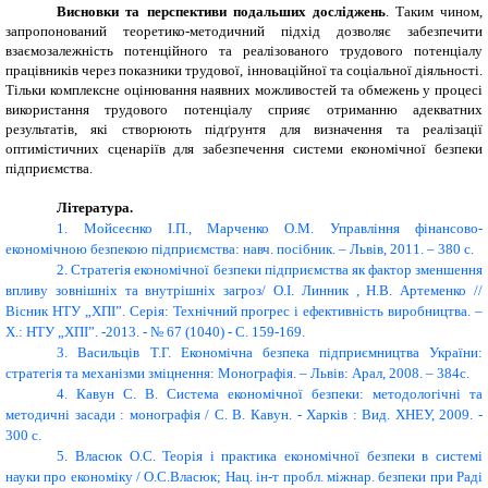
Висновки та перспективи подальших досліджень
. Таким чином,
запропонований теоретико-методичний підхід дозволяє забезпечити
взаємозалежність потенційного та реалізованого трудового потенціалу
працівників через показники трудової, інноваційної та соціальної діяльності.
Тільки комплексне оцінювання наявних можливостей та обмежень у процесі
використання трудового потенціалу сприяє отриманню адекватних
результатів, які створюють підґрунтя для визначення та реалізації
оптимістичних сценаріїв для забезпечення системи економічної безпеки
підприємства.
Література
.
1.
Мойсеєнко І.П., Марченко О.М. Управління фінансово-
економічною безпекою підприємства: навч. посібник. – Львів, 2011. – 380 с.
2.
Стратегія економічної безпеки підприємства як фактор зменшення
впливу зовнішніх та внутрішніх загроз/ О.І. Линник , Н.В. Артеменко //
Вісник НТУ „ХПІ”. Серія: Технічний прогрес і ефективність виробництва. –
Х.: НТУ „ХПІ”. -2013. - № 67 (1040) - С. 159-169.
3.
Васильців Т.Г. Економічна безпека підприємництва України:
стратегія та механізми зміцнення: Монографія. – Львів: Арал, 2008. – 384с.
4.
Кавун С. В. Система економічної безпеки: методологічні та
методичні засади : монографія / С. В. Кавун. - Харків : Вид. ХНЕУ, 2009. -
300 с.
5.
Власюк О.С. Теорія і практика економічної безпеки в системі
науки про економіку / О.С.Власюк; Нац. ін-т пробл. міжнар. безпеки при Раді