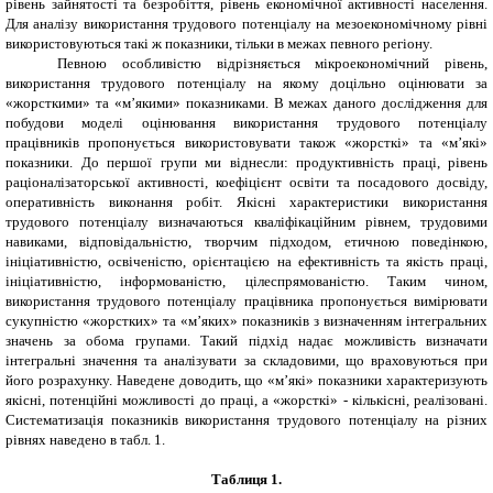
рівень зайнятості та безробіття, рівень економічної активності населення.
Для аналізу використання трудового потенціалу на мезоекономічному рівні
використовуються такі ж показники, тільки в межах певного регіону.
Певною особливістю відрізняється мікроекономічний рівень,
використання трудового потенціалу на якому доцільно оцінювати за
«жорсткими» та «м’якими» показниками. В межах даного дослідження для
побудови моделі оцінювання використання трудового потенціалу
працівників пропонується використовувати також «жорсткі» та «м’які»
показники. До першої групи ми віднесли: продуктивність праці, рівень
раціоналізаторської активності, коефіцієнт освіти та посадового досвіду,
оперативність виконання робіт. Якісні характеристики використання
трудового потенціалу визначаються кваліфікаційним рівнем, трудовими
навиками, відповідальністю, творчим підходом, етичною поведінкою,
ініціативністю,
освіченістю,
орієнтацією на ефективність та якість праці,
ініціативністю, інформованістю, цілеспрямованістю. Таким чином,
використання трудового потенціалу працівника пропонується вимірювати
сукупністю «жорстких» та «м’яких» показників з визначенням інтегральних
значень за обома групами. Такий підхід надає можливість визначати
інтегральні значення та аналізувати за складовими, що враховуються при
його розрахунку. Наведене доводить, що «м’які» показники характеризують
якісні, потенційні можливості до праці, а «жорсткі» - кількісні, реалізовані.
Систематизація показників використання трудового потенціалу на різних
рівнях наведено в табл. 1.
Таблиця 1
.