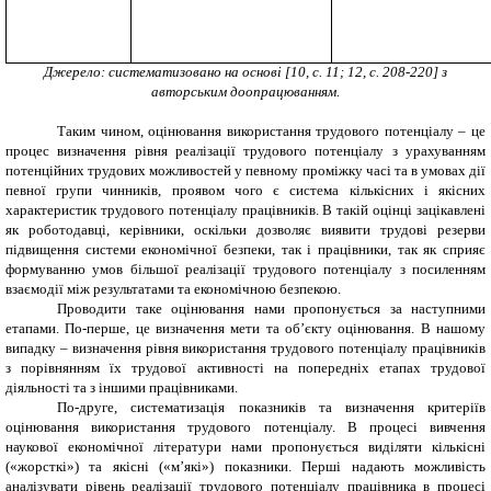
Джерело: систематизовано на основі
[10
, с. 11;
12
, с. 208-220
]
з
авторським доопрацюванням.
Таким чином, оцінювання використання трудового потенціалу – це
процес визначення рівня реалізації трудового потенціалу з урахуванням
потенційних трудових можливостей у певному проміжку часі та в умовах дії
певної групи чинників, проявом чого є система кількісних і якісних
характеристик трудового потенціалу працівників. В такій оцінці зацікавлені
як роботодавці, керівники, оскільки дозволяє виявити трудові резерви
підвищення системи економічної безпеки, так і працівники, так як сприяє
формуванню умов більшої реалізації трудового потенціалу з посиленням
взаємодії між результатами та економічною безпекою.
Проводити таке оцінювання нами пропонується за наступними
етапами. По-перше, це визначення мети та об’єкту оцінювання. В нашому
випадку – визначення рівня використання трудового потенціалу працівників
з порівнянням їх трудової активності на попередніх етапах трудової
діяльності та з іншими працівниками.
По-друге, систематизація показників та визначення критеріїв
оцінювання використання трудового потенціалу. В процесі вивчення
наукової економічної літератури нами пропонується виділяти кількісні
(«жорсткі») та якісні («м’які») показники. Перші надають можливість
аналізувати рівень реалізації трудового потенціалу працівника в процесі