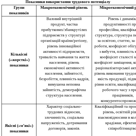
Показники використання трудового потенціалу
Групи
Макроекономічний рівень
Мікроекономічний р
показників
Валовий внутрішній
Рівень і динамік
продукт, частка
продуктивності пр
прибуткових/збанкрутілих
професійна, кваліфік
підприємств у структурі
структура, структура п
організацій країни/регіону,
за освітою, статтю, за
рівень інноваційної
роботи, коефіцієнт обігу
активності підприємств,
з вибуття, плинність 
Кількісні
тривалість навчання та життя
коефіцієнт сталості к
(«жорсткі»)
населення, рівень
коефіцієнт заміщення, к
показники
економічної активності
раціоналізаторської ак
населення, зайнятості,
рівень виконання трудо
безробіття, плинність кадрів,
якість продукції, під
вимушена неповна
рівня освіти, кваліфікац
зайнятість, демографічна
робочого часу з пр
структура населення.
працівників,
конкурентоспромож
Характер соціально-
Кваліфікаційний та про
трудових відносин,
рівень, освітній рі
злочинність, соціальна
взаємовідносини в кол
напруженість, дотримання
крадіжки, ефекти
Якісні («м’які»)
договорів, законів.
співробітництво
показники