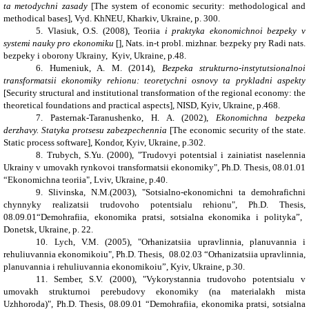
ta metodychni zasady
[The system of economic security: methodological and
methodical bases], Vyd. KhNEU, Kharkiv, Ukraine, p. 300.
5. Vlasiuk, O.S. (2008), Teoriia
i praktyka ekonomichnoi bezpeky v
systemi nauky pro ekonomiku
[], Nats. in-t probl. mizhnar. bezpeky pry Radi nats.
bezpeky i oborony Ukrainy,
Kyiv, Ukraine, p.
48.
6. Humeniuk, A. M. (2014),
Bezpeka strukturno-instytutsionalnoi
transformatsii ekonomiky rehionu: teoretychni osnovy ta prykladni aspekty
[Security structural and institutional transformation of the regional economy: the
theoretical foundations and practical aspects], NISD,
Kyiv, Ukraine, p.
468.
7. Pasternak-Taranushenko, H. A. (2002),
Ekonomichna bezpeka
derzhavy. Statyka protsesu zabezpechennia
[The economic security of the state.
Static process software], Kondor,
Kyiv, Ukraine, p.
302.
8. Trubych, S.Yu. (2000), "Trudovyi potentsial i zainiatist naselennia
Ukrainy v umovakh rynkovoi transformatsii ekonomiky",
Ph.D. Thesis,
08.01.01
“Ekonomichna teoriia",
Lviv
, Ukraine
, p.
40.
9. Slivinska, N.M.(2003), "Sotsialno-ekonomichni ta demohrafichni
chynnyky realizatsii trudovoho potentsialu rehionu",
Ph.D. Thesis,
08.09.01“Demohrafiia, ekonomika pratsi, sotsialna ekonomika i polityka”,
Donetsk, Ukraine, p. 22.
10. Lych, V.M. (2005), "Orhanizatsiia upravlinnia, planuvannia i
rehuliuvannia ekonomikoiu",
Ph.D. Thesis,
08.02.03 “Orhanizatsiia upravlinnia,
planuvannia i rehuliuvannia ekonomikoiu”,
Kyiv, Ukraine, p.
30.
11. Sember, S.V. (2000), "Vykorystannia trudovoho potentsialu v
umovakh strukturnoi perebudovy ekonomiky (na materialakh mista
Uzhhoroda)",
Ph.D. Thesis,
08.09.01 “Demohrafiia, ekonomika pratsi, sotsialna