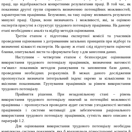
праці, що відображається конкретними результатами праці. В той час, як
показники другої групи сприяють визначенню потенційних можливостей,
характеристик працівника. Безумовно, на таку оцінку впливають результати
минулої праці. Однак, вони визначають і можливості, які, за оцінкою
експертів присутні в структурі трудового потенціалу працівника. На даному
етапі необхідним є аналіз та відбір методів оцінювання.
Третім етапом є підготовка експертної комісії та учасників
проведення оцінювання з дотриманням загальних принципів при відборі та
визначенні кількості експертів. На цьому ж етапі слід підготувати оціночні
бланки, опитувальні листи та сформувати базу з для занесення даних.
Наступним – четвертим етапом є безпосереднє оцінювання
використання трудового потенціалу працівників, визначення вагомості
«м’яких» показників методом ранжування та заповнення бази даних,
проведення необхідних розрахунків. В межах даного дослідження
пропонується визначати інтегральний індекс окремо за кількісними та
якісними показниками. Групування працівників за рівнем використання
трудового потенціалу.
Прийняття рішення. При незадовільному стані – рівень
використання трудового потенціалу нижчий за потенційні можливості
працівника – пропонується проводити аудит системи узгодженості мотивів
працівників і системи мотивації для забезпечення раціонального
використання трудового потенціалу працівників, сутність якого описано в
параграфі 1.2.
Для оцінювання використання трудового потенціалу необхідна
комплексна система показників, яка б враховувала різносторонні аспекти й