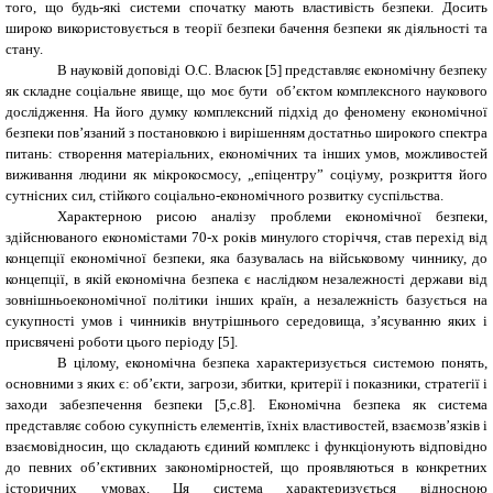
того, що будь-які системи спочатку мають властивість безпеки. Досить
широко використовується в теорії безпеки бачення безпеки як діяльності та
стану.
В науковій доповіді О.С. Власюк [5] представляє економічну безпеку
як складне соціальне явище, що моє бути об’єктом комплексного наукового
дослідження. На його думку комплексний підхід до феномену економічної
безпеки пов’язаний з постановкою і вирішенням достатньо широкого спектра
питань: створення матеріальних, економічних та інших умов, можливостей
виживання людини як мікрокосмосу, „епіцентру” соціуму, розкриття його
сутнісних сил, стійкого соціально-економічного розвитку суспільства.
Характерною рисою аналізу проблеми економічної безпеки,
здійснюваного економістами 70-х років минулого сторіччя, став перехід від
концепції економічної безпеки, яка базувалась на військовому чиннику, до
концепції, в якій економічна безпека є наслідком незалежності держави від
зовнішньоекономічної політики інших країн, а незалежність базується на
сукупності умов і чинників внутрішнього середовища, з’ясуванню яких і
присвячені роботи цього періоду [5].
В цілому, економічна безпека характеризується системою понять,
основними з яких є: об’єкти, загрози, збитки, критерії і показники, стратегії і
заходи забезпечення безпеки [5,c.8]. Економічна безпека як система
представляє собою сукупність елементів, їхніх властивостей, взаємозв’язків і
взаємовідносин, що складають єдиний комплекс і функціонують відповідно
до певних об’єктивних закономірностей, що проявляються в конкретних
історичних умовах. Ця система характеризується відносною