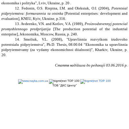
ekonomika i polityka”, Lviv, Ukraine, p. 20 .
12. Fedonin, O.S. Riepina, I.M. and Oleksiuk, O.I. (2004),
Potentsial
pidpryiemstva: formuvannia ta otsinka
[Potential enterprises: development and
evaluation], KNEU,
Kyiv, Ukraine, p.
316.
13. Avdeenko, V.N. and Kotlov, V.A. (1989),
Proizvodstvennyj potencial
promyshlennogo predprijatija
[The production potential of the industrial
enterprise], Jekonomika, Moscow, Russia, p. 240.
14. Smoliuk, V.L. (2008), "Upravlinnia rozvytkom trudovoho
potentsialu pidpryiemstva",
Ph.D. Thesis,
08.00.04 “Ekonomika ta upravlinnia
pidpryiemstvamy (za vydamy ekonomichnoi diialnosti)”, Kharkiv, Ukraine, p.
20.
Стаття надійшла до редакції
03
.
06
.201
6
р.
ТОВ "ДКС Центр"