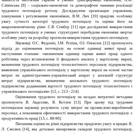
Слівінська [9] – соціально-економічні та демографічні чинники реалізації
трудового потенціалу регіону. Досліджуючи організацію управління,
планування і регулювання економікою, В.М. Лич [10] приділяє особливу
увагу сутності категорії трудового потенціалу та оцінки його на
макроекономічному рівні. С.В. Сембер
[11]
при дослідженні використання
трудового потенціалу в умовах структурної перебудови економіки звертає
особливу увагу на розробку прогнозів використання трудового потенціалу.
Науковці О.С. Федонін, І.М. Рєпіна, О.І. Олексюк [12] пропонують
підхід до оцінювання потенціалу на основі одиниці живої праці за
наступними етапами: «визначення одиниці оцінки живої праці одного
робітника через встановлення її фондового аналога у вартісному виразі,
визначення трудового потенціалу технологічного персоналу підприємства,
виявлення управлінського потенціалу у вартісному виразі на основі частки
витрат на адміністративно-управлінський апарат у загальній структурі
витрат підприємства, визначення загального трудового потенціалу
підприємства додаванням вартості трудового потенціалу технологічного і
управлінського потенціалів» [12, с. 213 - 214].
Оцінювання трудового
потенціалу на засадах витратної методики
пропонують В. Авдєєнко,
В. Котлов [
13
].
При цьому під трудовим
потенціалом науковці розуміють суму витрат на промислово-виробничий
персонал, а показником ефективності використання трудового потенціалу є
продуктивність праці
[13, с. 88-90]
.
Питанням оцінки на рівні підприємства приділено увагу в працях
В.
Л. Смолюк
[14]
, яка детально виокремила складові трудового потенціалу,