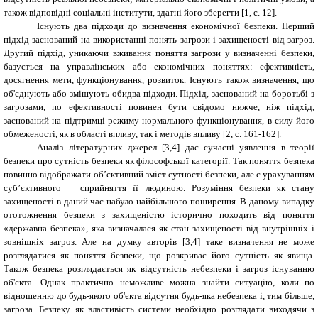
також відповідні соціальні інститути, здатні його зберегти [1, с. 12].
Існують два підходи до визначення економічної безпеки. Перший
підхід заснований на використанні понять загрози і захищеності від загроз.
Другий підхід, уникаючи вживання поняття загрози у визначенні безпеки,
базується на управлінських або економічних поняттях: ефективність,
досягнення мети, функціонування, розвиток. Існують також визначення, що
об'єднують або змішують обидва підходи. Підхід, заснований на боротьбі з
загрозами, по ефективності повинен бути свідомо нижче, ніж підхід,
заснований на підтримці режиму нормального функціонування, в силу його
обмеженості, як в області впливу, так і методів впливу [
2
,
c
. 161-162].
Аналіз літературних джерел [3,4] дає сучасні уявлення в теорії
безпеки про сутність безпеки як філософської категорії. Так поняття безпека
повинно відображати об’єктивний зміст сутності безпеки, але с урахуванням
суб’єктивного сприйняття її людиною. Розуміння безпеки як стану
захищеності в даний час набуло найбільшого поширення. В даному випадку
ототожнення безпеки з захищеністю історично походить від поняття
«державна безпека», яка визначалася як стан захищеності від внутрішніх і
зовнішніх загроз. Але на думку авторів [3,4] таке визначення не може
розглядатися як поняття безпеки, що розкриває його сутність як явища.
Також безпека розглядається як відсутність небезпеки і загроз існуванню
об'єкта. Однак практично неможливе можна знайти ситуацію, коли по
відношенню до будь-якого об'єкта відсутня будь-яка небезпека і, тим більше,
загроза. Безпеку як властивість системи необхідно розглядати виходячи з