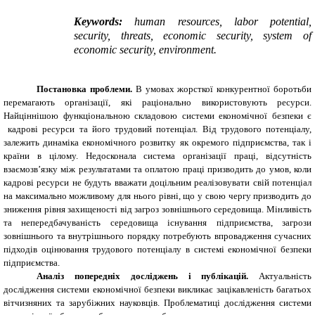
Keywords:
human
resources, labor potential,
security, threats, economic security, system of
economic security, environment.
Постановка проблеми.
В умовах жорсткої конкурентної боротьби
перемагають організації, які раціонально використовують ресурси.
Найціннішою функціональною складовою системи економічної безпеки є
кадрові ресурси та його трудовий потенціал. Від трудового потенціалу,
залежить динаміка економічного розвитку як окремого підприємства, так і
країни в цілому. Недосконала система організації праці, відсутність
взаємозв’язку між результатами та оплатою праці призводить до умов, коли
кадрові ресурси не будуть вважати доцільним реалізовувати свій потенціал
на максимально можливому для нього рівні, що у свою чергу призводить до
зниження рівня захищеності від загроз зовнішнього середовища. Мінливість
та непередбачуваність середовища існування підприємства, загрози
зовнішнього та внутрішнього порядку потребують впровадження сучасних
підходів оцінювання трудового потенціалу в системі економічної безпеки
підприємства.
Аналіз попередніх досліджень і публікацій.
Актуальність
дослідження системи економічної безпеки викликає зацікавленість багатьох
вітчизняних та зарубіжних науковців. Проблематиці дослідження системи