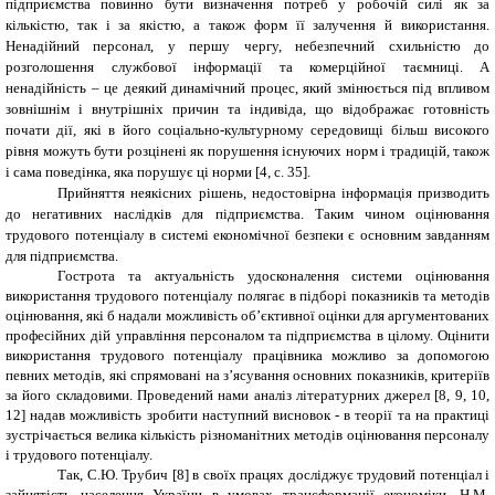
підприємства повинно бути визначення потреб у робочій силі як за
кількістю, так і за якістю, а також форм її залучення й використання.
Ненадійний персонал, у першу чергу, небезпечний схильністю до
розголошення службової інформації та комерційної таємниці. А
ненадійність – це деякий динамічний процес, який змінюється під впливом
зовнішнім і внутрішніх причин та індивіда, що відображає готовність
почати дії, які в його соціально-культурному середовищі більш високого
рівня можуть бути розцінені як порушення існуючих норм і традицій, також
і сама поведінка, яка порушує ці норми [4, с. 35].
Прийняття неякісних рішень, недостовірна інформація призводить
до негативних наслідків для підприємства. Таким чином оцінювання
трудового потенціалу в системі економічної безпеки є основним завданням
для підприємства.
Гострота та актуальність удосконалення системи оцінювання
використання трудового потенціалу полягає в підборі показників та методів
оцінювання, які б надали можливість об’єктивної оцінки для аргументованих
професійних дій управління персоналом та підприємства в цілому. Оцінити
використання трудового потенціалу працівника можливо за допомогою
певних методів, які спрямовані на з’ясування основних показників, критеріїв
за його складовими. Проведений нами аналіз літературних джерел
[8
, 9, 10,
12
]
надав можливість зробити наступний висновок - в теорії та на практиці
зустрічається велика кількість різноманітних методів оцінювання персоналу
і трудового потенціалу.
Так, С.Ю. Трубич [8] в своїх працях досліджує трудовий потенціал і
зайнятість населення України в умовах трансформації економіки, Н.М.