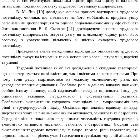
виявила та систематизувала показники оцінки, провела оцінку та визначила
інтегральні показники розвитку трудового потенціалу підприємства.
В. М. Лич [10] досліджує основи процесу відтворення трудового
потенціалу, чинники, що впливають на його мобільність, приділяє увагу
регіональним диспропорціям та оцінює соціально-економічну ефективність
його використання. В. Л. Смолюк [14], досліджуючи розвиток трудового
потенціалу підприємства, звертає увагу на комплексну оцінку рівня його
розвитку з урахуванням кількісних й якісних складових трудового
потенціалу.
Проведений аналіз методичних підходів до оцінювання трудового
потенціалу вказує на існування таких основних: часові, натуральні, вартісні
та умовні.
Трудовий потенціал як об’єкт дослідження є складною категорією,
що характеризується як кількісними, так і якісними характеристиками. При
чому вони дещо відрізняються на кожному економічному рівні, що
ускладнює процес оцінювання. Особлива роль в даному випадку належить
особистісному чиннику, який надзвичайно складно оцінювати. Тому, для
оцінювання важливою передумовою є систематизація показників.
Особливість використання трудового потенціалу на макроекономічному
рівні є трудоресурсний підхід. Оскільки, при аналізі, вданому випадку,
звертається увага на рівень економічної активності, зайнятості та безробіття.
Серед кількісних показників слід назвати: чисельність трудових ресурсів,
економічно активного населення, зайнятих і безробітних. Якісний стан
використання трудового потенціалу на макро- та мезо- рівні характеризують
відносні показники: рівень участі населення в суспільно-корисній діяльності,