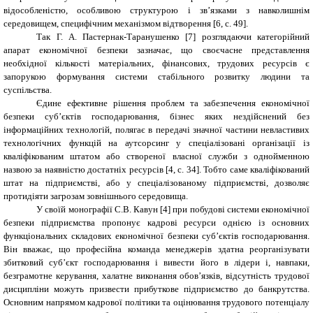
відособленістю, особливою структурою і зв’язками з навколишнім
середовищем, специфічним механізмом відтворення [6, с. 49].
Так Г. А. Пастернак-Таранушенко [7] розглядаючи категорійний
апарат економічної безпеки зазначає, що своєчасне представлення
необхідної кількості матеріальних, фінансових, трудових ресурсів є
запорукою формування системи стабільного розвитку людини та
суспільства.
Єдине ефективне рішення проблем та забезпечення економічної
безпеки суб’єктів господарювання, бізнес яких нездійснений без
інформаційних технологій, полягає в передачі значної частини невластивих
технологічних функцій на аутсорсинг у спеціалізовані організації із
кваліфікованим штатом або створеної власної служби з однойменною
назвою за наявністю достатніх ресурсів [4, с. 34]. Тобто саме кваліфікований
штат на підприємстві, або у спеціалізованому підприємстві, дозволяє
протидіяти загрозам зовнішнього середовища.
У своїй монографії С.В. Кавун [4] при побудові системи економічної
безпеки підприємства пропонує кадрові ресурси однією із основних
функціональних складових економічної безпеки суб’єктів господарювання.
Він вважає, що професійна команда менеджерів здатна реорганізувати
збитковий суб’єкт господарювання і вивести його в лідери і, навпаки,
безграмотне керування, халатне виконання обов’язків, відсутність трудової
дисципліни можуть призвести прибуткове підприємство до банкрутства.
Основним напрямом кадрової політики та оцінювання трудового потенціалу