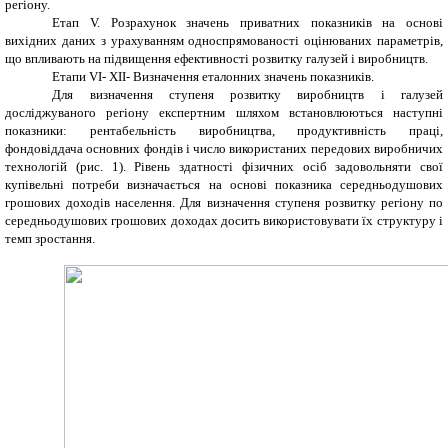
регіону.
Етап V. Розрахунок значень приватних показників на основі
вихідних даних з урахуванням односпрямованості оцінюваних параметрів,
що впливають на підвищення ефективності розвитку галузей і виробництв.
Етапи VI- XII- Визначення еталонних значень показників.
Для визначення ступеня розвитку виробництв і галузей
досліджуваного регіону експертним шляхом встановлюються наступні
показники: рентабельність виробництва, продуктивність праці,
фондовіддача основних фондів і число використаних передових виробничих
технологій (рис. 1). Рівень здатності фізичних осіб задовольняти свої
купівельні потреби визначається на основі показника середньодушових
грошових доходів населення. Для визначення ступеня розвитку регіону по
середньодушових грошових доходах досить використовувати їх структуру і
темп зростання.