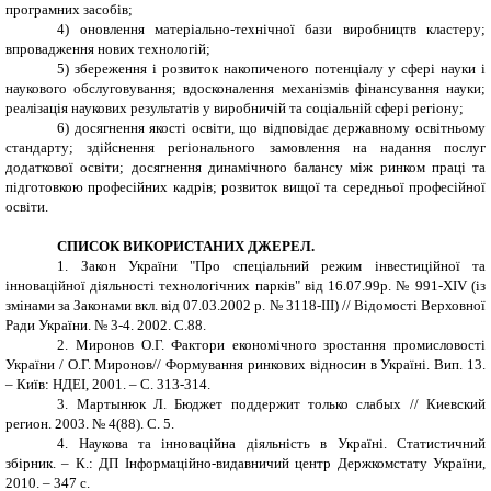
програмних засобів;
4) оновлення матеріально-технічної бази виробництв кластеру;
впровадження нових технологій;
5) збереження і розвиток накопиченого потенціалу у сфері науки і
наукового обслуговування; вдосконалення механізмів фінансування науки;
реалізація наукових результатів у виробничій та соціальній сфері регіону;
6) досягнення якості освіти, що відповідає державному освітньому
стандарту; здійснення регіонального замовлення на надання послуг
додаткової освіти; досягнення динамічного балансу між ринком праці та
підготовкою професійних кадрів; розвиток вищої та середньої професійної
освіти.
СПИСОК ВИКОРИСТАНИХ ДЖЕРЕЛ.
1.
Закон України "Про спеціальний режим інвестиційної та
інноваційної діяльності технологічних парків" від 16.07.99р. № 991-XIV (із
змінами за Законами вкл. від 07.03.2002 р. № 3118-ІІІ) // Відомості Верховної
Ради України. № 3-4. 2002. С.88.
2.
Миронов О.Г. Фактори економічного зростання промисловості
України / О.Г. Миронов// Формування ринкових відносин в Україні. Вип. 13.
– Київ: НДЕІ, 2001. – С. 313-314.
3.
Мартынюк Л. Бюджет поддержит только слабых // Киевский
регион. 2003. № 4(88). С. 5.
4.
Наукова та інноваційна діяльність в Україні. Статистичний
збірник. – К.: ДП Інформаційно-видавничий центр Держкомстату України,
2010. – 347 с.