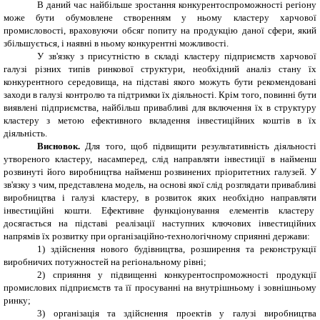
В даний час найбільше зростання конкурентоспроможності регіону
може бути обумовлене створенням у ньому кластеру харчової
промисловості, враховуючи обсяг попиту на продукцію даної сфери, який
збільшується, і наявні в ньому конкурентні можливості.
У зв'язку з присутністю в складі кластеру підприємств харчової
галузі різних типів ринкової структури, необхідний аналіз стану їх
конкурентного середовища, на підставі якого можуть бути рекомендовані
заходи в галузі контролю та підтримки їх діяльності. Крім того, повинні бути
виявлені підприємства, найбільш привабливі для включення їх в структуру
кластеру з метою ефективного вкладення інвестиційних коштів в їх
діяльність.
Висновок.
Для того, щоб підвищити результативність діяльності
утвореного кластеру, насамперед, слід направляти інвестиції в найменш
розвинуті його виробництва найменш розвинених пріоритетних галузей. У
зв'язку з чим, представлена модель, на основі якої слід розглядати привабливі
виробництва і галузі кластеру, в розвиток яких необхідно направляти
інвестиційні кошти. Ефективне функціонування елементів кластеру
досягається на підставі реалізації наступних ключових інвестиційних
напрямів їх розвитку при організаційно-технологічному сприянні держави:
1) здійснення нового будівництва, розширення та реконструкції
виробничих потужностей на регіональному рівні;
2) сприяння у підвищенні конкурентоспроможності продукції
промислових підприємств та її просуванні на внутрішньому і зовнішньому
ринку;
3) організація та здійснення проектів у галузі виробництва