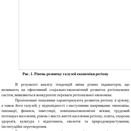
Рис. 1. Рівень розвитку галузей економіки регіону
В результаті аналізу тенденцій зміни різних індикаторів, що
впливають на ефективний соціально-економічний розвиток регіональних
систем, виявляються конкурентні переваги регіональної економіки.
Пропоновані показники характеризують розвиток регіону в цілому,
а також його галузей, у відповідності з наступними напрямками: економіка,
інновації, фінанси, інвестиції, зовнішньоекономічні зв'язки, трудовий
потенціал населення, рівень і якість життя населення регіону, освіта, охорона
здоров'я, культура і відпочинок, екологія та природокористування,
інституційні перетворення.