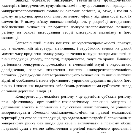
Виклад основного матеріалу
. Результативне функціонування
кластерів є інструментом, супутнім економічному зростанню та підвищенню
конкурентоспроможності економіки окремих регіонів, а, отже, і країни в
цілому за рахунок зростання синергетичного ефекту від діяльності всіх їх
елементів. У цьому зв'язку виникає необхідність у розробці методичного
забезпечення визначення пріоритетів конкурентоспроможного розвитку
регіону на основі застосування теорії кластерного механізму в його
економіці.
Багаторівневий аналіз поняття конкурентоспроможності показує,
що в економічній літературі вітчизняних і зарубіжних вчених на даний
момент часу приділено велику увагу вивченню конкурентоспроможності на
рівні продукції (товару, послуги), підприємства, галузі та країни. Навпаки,
регіональна конкурентоспроможність в економічній науці є недостатньо
дослідженою, зокрема визначення поняття «конкурентоспроможність
регіону». Досліджуючи багатогранність цього визначення, виявлені наступні
відмітні особливості: вплив ефективного управління держави на різних його
рівнях і виконання податкових зобов'язань регіональними суб'єктами перед
органами державної влади. [3]
Конкурентоспроможність регіону - це здатність суб'єктів регіону,
при ефективному організаційно-технологічному сприянні місцевих і
державних властей в порівнянні з суб'єктами інших регіонів, раціонально
використовувати обмежені соціально-економічні та правові можливості
території для створення продукції, що задовольняє потреби її споживачів на
конкретному ринку без шкоди для себе і виплачувати в повному обсязі
податкові суми з метою забезпечення в регіоні економічного зростання і