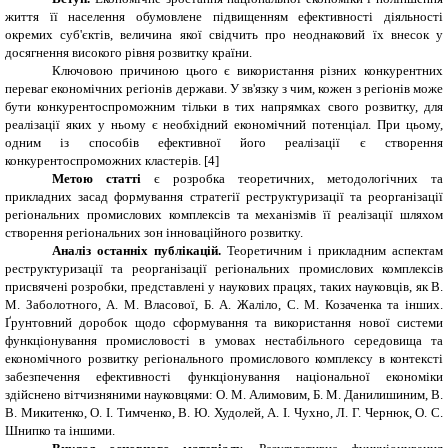
життя її населення обумовлене підвищенням ефективності діяльності
окремих суб'єктів, величина якої свідчить про неоднаковий їх внесок у
досягнення високого рівня розвитку країни.
Ключовою причиною цього є використання різних конкурентних
переваг економічних регіонів держави. У зв'язку з чим, кожен з регіонів може
бути конкурентоспроможним тільки в тих напрямках свого розвитку, для
реалізації яких у ньому є необхідний економічний потенціал. При цьому,
одним із способів ефективної його реалізації є створення
конкурентоспроможних кластерів. [4]
Метою статті
є розробка теоретичних, методологічних та
прикладних засад формування стратегії реструктуризації та реорганізації
регіональних промислових комплексів та механізмів її реалізації шляхом
створення регіональних зон інноваційного розвитку.
Аналіз останніх публікацій.
Теоретичним і прикладним аспектам
реструктуризації та реорганізації регіональних промислових комплексів
присвячені розробки, представлені у наукових працях, таких науковців, як В.
М. Заболотного, А. М. Власової, Б. А. Жаліло, С. М. Козаченка та інших.
Ґрунтовний доробок щодо сформування та використання нової системи
функціонування промисловості в умовах нестабільного середовища та
економічного розвитку регіонального промислового комплексу в контексті
забезпечення ефективності функціонування національної економіки
здійснено вітчизняними науковцями: О. М. Алимовим, Б. М. Данилишиним, В.
В. Микитенко, О. І. Тимченко, В. Ю. Худолей, А. І. Чухно, Л. Г. Чернюк, О. С.
Шнипко та іншими.