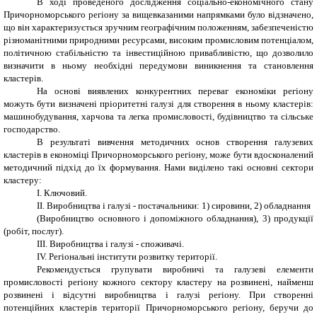
В ході проведеного дослідження соціально-економічного стану
Причорноморського регіону за вищевказаними напрямками було відзначено,
що він характеризується зручним географічним положенням, забезпеченістю
різноманітними природними ресурсами, високим промисловим потенціалом,
політичною стабільністю та інвестиційною привабливістю, що дозволило
визначити в ньому необхідні передумови виникнення та становлення
кластерів.
На основі виявлених конкурентних переваг економіки регіону
можуть бути визначені пріоритетні галузі для створення в ньому кластерів:
машинобудування, харчова та легка промисловості, будівництво та сільське
господарство.
В результаті вивчення методичних основ створення галузевих
кластерів в економіці Причорноморського регіону, може бути вдосконалений
методичний підхід до їх формування. Нами виділено такі основні сектори
кластеру:
I. Ключовий.
II. Виробництва і галузі - постачальники: 1) сировини, 2) обладнання
(Виробництво основного і допоміжного обладнання), 3) продукції
(робіт, послуг).
III. Виробництва і галузі - споживачі.
IV. Регіональні інститути розвитку території.
Рекомендується групувати виробничі та галузеві елементи
промисловості регіону кожного сектору кластеру на розвинені, найменш
розвинені і відсутні виробництва і галузі регіону. При створенні
потенційних кластерів території Причорноморського регіону, беручи до