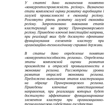
У статті дано визначення поняттю
«конкурентоспроможність регіону». Визначено
етапи комплексної оцінки розвитку виробництв і
галузей промисловості в економіці регіону.
Розглянуто рівень розвитку галузей економіки
регіону. Запропоновано виконання етапів
кластеризації на зразку Причорноморського
регіону. Приведено ключові інвестиційні напрями,
при реалізації яких буде досягнуто ефективне
функціонування елементів кластеру при
організаційно-технологічному сприянні держави.
В статье дано определение понятию
«конкурентоспособность региона». Определены
этапы комплексной оценки развития
производств и отраслей промышленности в
экономике региона. Рассмотрены уровни
развития отраслей экономики региона.
Предложено выполнения этапов кластеризации
на образце Причерноморского региона.
Приведены ключевые инвестиционные
направления, при реализации которых будет
достигнуто эффективное функционирование
элементов кластера при организационно-
технологическом содействии государства.