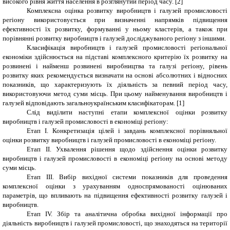
високого рівня життя населення в розглянутий період часу. [2]
Комплексна оцінка розвитку виробництв і галузей промисловості
регіону використовується при визначенні напрямків підвищення
ефективності їх розвитку, формуванні у ньому кластерів, а також при
порівнянні розвитку виробництв і галузей досліджуваного регіону з іншими.
Класифікація виробництв і галузей промисловості регіональної
економіки здійснюється на підставі комплексного критерію їх розвитку на
розвинені і найменш розвинені виробництва та галузі регіону, рівень
розвитку яких рекомендується визначати на основі абсолютних і відносних
показників, що характеризують їх діяльність за певний період часу,
використовуючи метод суми місць. При цьому найменування виробництв і
галузей відповідають загальноукраїнським класифікаторам. [1]
Слід виділити наступні етапи комплексної оцінки розвитку
виробництв і галузей промисловості в економіці регіону:
Етап I. Конкретизація цілей і завдань комплексної порівняльної
оцінки розвитку виробництв і галузей промисловості в економіці регіону.
Етап II. Ухвалення рішення щодо здійснення оцінки розвитку
виробництв і галузей промисловості в економіці регіону на основі методу
суми місць.
Етап III. Вибір вихідної системи показників для проведення
комплексної оцінки з урахуванням односпрямованості оцінюваних
параметрів, що впливають на підвищення ефективності розвитку галузей і
виробництв.
Етап IV. Збір та аналітична обробка вихідної інформації про
діяльність виробництв і галузей промисловості, що знаходяться на території