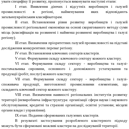
уваги специфіку її розвитку, пропонується виконувати наступні етапи:
I етап. Виявлення діючих і відсутніх виробництв і галузей
промисловості в регіоні, найменування яких відповідають
загальноукраїнським класифікаторам.
II етап. Встановлення рівня розвитку виробництв і галузей
промисловості регіональної економіки на основі скоригованого методу суми
місць (класифікація на розвинені і найменш розвинені виробництва і галузі
регіону).
III етап. Визначення пріоритетних галузей промисловості на підставі
дослідження конкурентних переваг регіону.
IV етап. Встановлення ключових секторів кластерів.
V етап. Формування складу ключового сектору кожного кластеру.
VI етап. Формування складу сектору - виробництва та галузі-
постачальника сировини, основного і допоміжного устаткування та
продукції (робіт, послуг) кожного кластеру.
VII етап. Формування складу сектору - виробництва і галузі-
споживача продукції, виготовленої промисловими елементами, що
складають ключовий сектор кожного кластеру.
VIII етап. Визначення наявності регіональних інститутів розвитку
території (невиробнича інфраструктура: організації сфери науки і наукового
обслуговування; кредитні та страхові організації; освітні установи; місцеві
органи влади і управління).
IX етап. Подання сформованих галузевих кластерів.
В результаті застосування розробленого кластерного підходу
можуть бути сформовані можливі кластери на досліджуваній території.