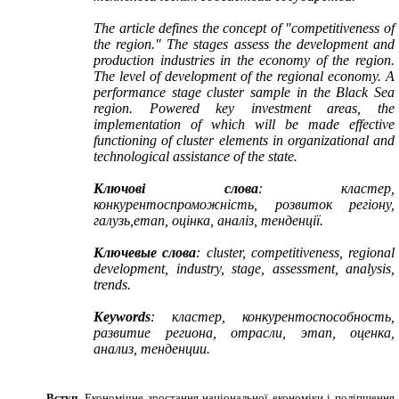
The article defines the concept of "competitiveness of
the region." The stages assess the development and
production industries in the economy of the region.
The level of development of the regional economy. A
performance stage cluster sample in the Black Sea
region. Powered key investment areas, the
implementation of which will be made effective
functioning of cluster elements in organizational and
technological assistance of the state.
Ключові слова
: кластер,
конкурентоспроможність, розвиток регіону,
галузь,етап, оцінка, аналіз, тенденції.
Ключевые слова
: cluster, competitiveness, regional
development, industry, stage, assessment, analysis,
trends.
Keywords
: кластер, конкурентоспособность,
развитие региона, отрасли, этап, оценка,
анализ, тенденции.
Вступ.
Економічне зростання національної економіки і поліпшення