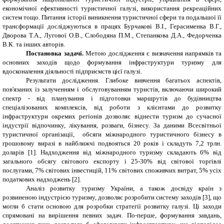
економічної ефективності туристичної галузі, використання рекреаційних
систем тощо. Питання історії виникнення туристичної сфери та подальшої її
трансформації досліджуються в працях Бурчакові В.І., Герасименка В.Г.,
Дворова Т.А., Лугової О.В., Слободяна П.М., Степанкова Д.А., Федорченка
В.К. та інших авторів.
Постановка задачі.
Метою
дослідження
є
визначення напрямків та
основних заходів щодо формування інфраструктури туризму для
вдосконалення діяльності підприємств цієї галузі.
Результати дослідження.
Глибоке вивчення багатьох аспектів,
пов'язаних із залученням і обслуговуванням туристів, включаючи широкий
спектр - від планування і підготовки маршрутів до будівництва
спеціалізованих комплексів, від роботи з клієнтами до розвитку
інфраструктури окремих регіонів дозволяє віднести туризм до сучасної
індустрії відпочинку, лікування, розваги, бізнесу. За даними Всесвітньої
туристичної організації, обсяги міжнародного туристичного бізнесу в
грошовому виразі в найближчі подвояться 20 років і складуть 7,2 трлн.
доларів
[1]
. Надходження від міжнародного туризму складають 6% від
загального обсягу світового експорту і 25-30% від світової торгівлі
послугами, 7% світових інвестицій, 11% світових споживчих витрат, 5% усіх
податкових надходжень [2].
Аналіз розвитку туризму України, а також досвіду країн з
розвиненою індустрією туризму, дозволяє розробити систему заходів [3], що
могли б стати основою для розробки стратегії розвитку галузі. Ці заходи
спрямовані на вирішення певних задач. По-перше, формування завдань,