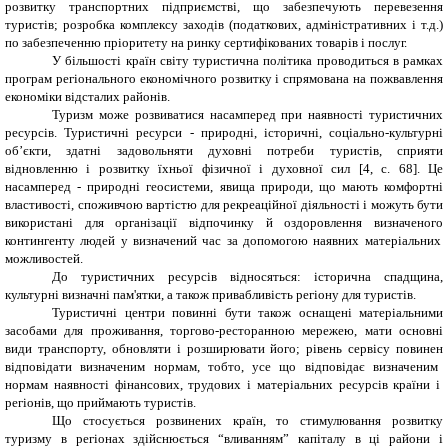
розвитку транспортних підприємстві, що забезпечують перевезення
туристів; розробка комплексу заходів (податкових, адміністративних і т.д.)
по забезпеченню пріоритету на ринку сертифікованих товарів і послуг.
У більшості країн
світу
туристична політика
проводиться
в рамках
програм регіонального економічного розвитку і
спрямована
на пожвавлення
економіки відсталих районів.
Туризм може розвиватися насамперед при наявності туристичних
ресурсів. Туристичні ресурси - природні, історичні, соціально-культурні
об’єкти, здатні задовольняти духовні потреби туристів, сприяти
відновленню
і розвитку їхньої фізичної і духовної сил [4,
c
. 68]. Це
насамперед -
природні
геосистеми
, явища природи, що мають комфортні
властивості,
споживчою
вартістю для рекреаційної діяльності і можуть бути
використані для організації відпочинку й оздоровлення
визначеного
контингенту людей у
визначений
час за допомогою наявних матеріальних
можливостей.
До туристичних ресурсів
відносяться
: історична спадщина,
культурні визначні пам'ятки, а також привабливість регіону для туристів.
Туристичні центри повинні бути також оснащені матеріальними
засобами
для проживання, торгово-ресторанною
мережею
, мати основні
види транспорту, обновляти і розширювати
його;
рівень сервісу
повинен
відповідати
визначеним
нормам, тобто,
усе
що відповідає
визначеним
нормам наявності фінансових, трудових і матеріальних ресурсів країни і
регіонів, що приймають туристів.
Що стосується
розвинених
країн, то стимулювання розвитку
туризму в регіонах здійснюється “вливанням” капіталу в ці райони і