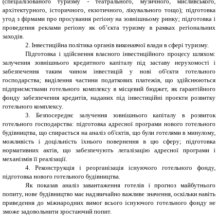
(спеціалізованого туризму - театрального, музичного, мисливського,
архітектурного, історичного, екзотичного, лікувального тощо); підготовка
угод з фірмами про просування регіону на зовнішньому ринку; підготовка і
проведення реклами регіону як об’єкта туризму в рамках регіональних
заходів.
2
. Інвестиційна політика органів виконавчої влади в сфері туризму.
Підготовка і здійснення власного інвестиційного процесу шляхом:
залучення зовнішнього кредитного капіталу під заставу нерухомості і
забезпечення таким чином інвестицій у нові об'єкти готельного
господарства; виділення частини податкових платежів, що здійснюються
підприємствами готельного комплексу в місцевий бюджет, як гарантійного
фонду забезпечення кредитів, наданих під інвестиційні проекти розвитку
готельного комплексу.
3. Безпосереднє залучення зовнішнього капіталу в розвиток
готельного господарства: підготовка адресної програми нового готельного
будівництва, що спирається на аналіз об'єктів, що були готелями в минулому,
можливість і доцільність їхнього повернення в цю сферу; підготовка
нормативних актів, що забезпечують легалізацію адресної програми і
механізмів її реалізації.
4. Реконструкція і реорганізація існуючого готельного фонду,
підготовка нового готельного будівництва.
Як показав аналіз завантаження готелів і прогноз майбутнього
попиту, нове будівництво має надзвичайно важливе значення, оскільки навіть
приведення до міжнародних вимог всього існуючого готельного фонду не
зможе задовольнити зростаючий попит.