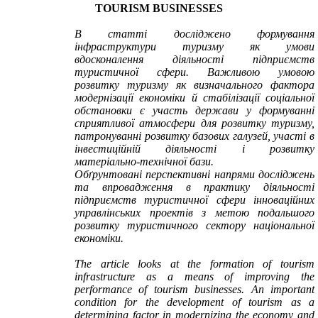
TOURISM BUSINESSES
В статті досліджено формування
інфраструктури туризму як умови
вдосконалення діяльності підприємств
туристичної сфери. Важливою умовою
розвитку туризму як визначального фактора
модернізації економіки й стабілізації соціальної
обстановки є участь держави у формуванні
сприятливої атмосфери для розвитку туризму,
патронуванні розвитку базових галузей, участі в
інвестиційній діяльності і розвитку
матеріально-технічної бази.
Обґрунтовані перспективні напрями досліджень
та впровадження в практику діяльності
підприємств туристичної сфери інноваційних
управлінських проектів з метою подальшого
розвитку туристичного сектору національної
економіки.
The article looks at the formation of tourism
infrastructure as a means of improving the
performance of tourism businesses. An important
condition for the development of tourism as a
determining factor in modernizing the economy and