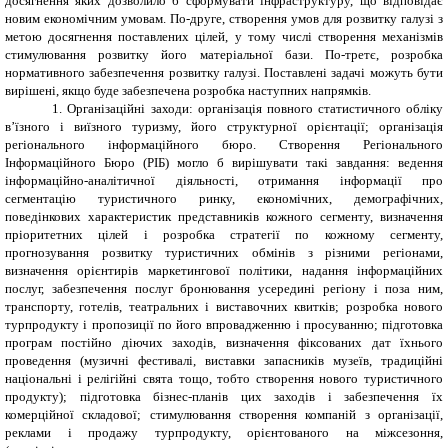
досягнення яких дозволило б сформувати інфраструктуру, що відповідає
новим економічним умовам. По-друге, створення умов для розвитку галузі з
метою досягнення поставлених цілей, у тому числі створення механізмів
стимулювання розвитку його матеріальної бази. По-третє, розробка
нормативного забезпечення розвитку галузі. Поставлені задачі можуть бути
вирішені, якщо буде забезпечена розробка наступних напрямків.
1. Організаційні заходи: організація повного статистичного обліку
в’їзного і виїзного туризму, його структурної орієнтації; організація
регіонального інформаційного бюро. Створення Регіонального
Інформаційного Бюро (РІБ) могло б вирішувати такі завдання: ведення
інформаційно-аналітичної діяльності, отримання інформації про
сегментацію туристичного ринку, економічних, демографічних,
поведінкових характеристик представників кожного сегменту, визначення
пріоритетних цілей і розробка стратегії по кожному сегменту,
прогнозування розвитку туристичних обмінів з різними регіонами,
визначення орієнтирів маркетингової політики, надання інформаційних
послуг, забезпечення послуг бронювання усередині регіону і поза ним,
транспорту, готелів, театральних і виставочних квитків; розробка нового
турпродукту і пропозиції по його впровадженню і просуванню; підготовка
програм постійно діючих заходів, визначення фіксованих дат їхнього
проведення (музичні фестивалі, виставки запасників музеїв, традиційні
національні і релігійні свята тощо, тобто створення нового туристичного
продукту); підготовка бізнес-планів цих заходів і забезпечення їх
комерційної складової; стимулювання створення компаній з організації,
реклами і продажу турпродукту, орієнтованого на міжсезоння,