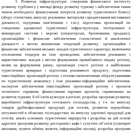
5. Розвиток інфраструктури: створення фінансового інституту
розвитку турбізнесу у вигляді фонду розвитку туризму і забезпечення таким
чином необхідного фінансування інтересів розвитку туристичного бізнесу
(збору статистики, випуску рекламних матеріалів і кредитування виставкової
діяльності, підтримка пам’ятників і т.ін.); підготовка пропозицій по
створенню адекватної туристичної інфраструктури, інтегрованої в
міжнародні системи і мережі (операторські, бронювання, продажу);
організаційне і фінансове забезпечення статистичної й аналітичної
діяльності з метою визначення тенденцій розвитку; організаційне і
фінансове забезпечення міських заходів туристичного характеру, включаючи
оголошення тендерів на їхнє проведення; забезпечення рекламних і
маркетингових заходів з метою формування привабливого іміджу регіону,
вплив на формування ринку, організація участі регіону в найбільших
туристичних ярмарках і підготовка рекламного продукту; підготовка
інвестиційних пропозицій регіону з техніко-економічними обґрунтуваннями
по туристичному комплексу і їхнє рекламно-інформаційне забезпечення;
експертне забезпечення інвестиційних пропозицій регіону і проектів
технічного сприяння; фінансування окремих проектів, спрямованих на
розвиток туризму й об’єктів культури в регіоні; розробка програми розвитку
виробничої інфраструктури готельного господарства, у т.ч. по випуску
товарів дрібнофасованої продукції для готелів, розвиток переробних
потужностей в обласних господарствах по випуску харчової продукції для
готелів; аналіз основних туристичних маршрутів і розробка на цій основі
адресної програми розвитку ресторанів і кафе і супутніх об’єктів (сувенірні
магазини, пункти обміну валюти, інформаційні кіоски); розробка програми