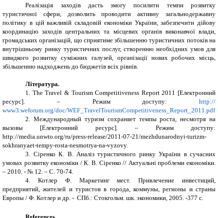
Реалізація заходів дасть змогу посилити темпи розвитку
туристичної сфери, дозволить проводити активну загальнодержавну
політику в цій важливій складовій економіки України, забезпечити дійову
координацію заходів центральних та місцевих органів виконавчої влади,
громадських організацій, що сприятиме збільшенню туристичних потоків на
внутрішньому ринку туристичних послуг, створенню необхідних умов для
швидкого розвитку суміжних галузей, організації нових робочих місць,
збільшенню надходжень до бюджетів всіх рівнів.
Література.
1. The Travel & Tourism Competitiveness Report 2011
[Електронний
ресурс]. – Режим доступу:
http
://
www
3.
weforum
.
org
/
doc
/
WEF
_
TravelTourismCompetitiveness
_
Report
_2011.
pdf
2. Международный туризм сохраняет темпы роста, несмотря на
вызовы [Електронний ресурс]. – Режим доступу:
http://media.unwto.org/ru/press-release/2011-07-21/mezhdunarodnyi-turizm-
sokhranyaet-tempy-rosta-nesmotrya-na-vyzovy
.
3. Сіренко К. В. Аналіз туристичного ринку України в сучасних
умовах розвитку економіки / К. В. Сіренко // Актуальні проблеми економіки.
– 2010. - № 12. – С. 70-74.
4
. Котлер Ф. Маркетинг мест. Привлечение инве­стиций,
предприятий, жителей и туристов в города, коммуны, регионы и страны
Европы / Ф. Котлер и др. - СПб.: Стокгольм. шк. экономики, 2005. -377 с.
References
.