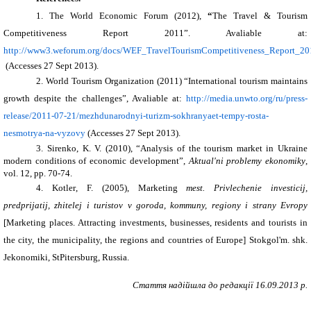
1.
The World Economic Forum
(2012),
“
The Travel & Tourism
Competitiveness Report 2011
”. Avaliable at
:
http://www3.weforum.org/docs/WEF_TravelTourismCompetitiveness_Report_20
(Accesses 27 Sept 2013).
2. World Tourism Organization
(2011) “
International tourism
maintains
growth
despite the
challenges
”,
Avaliable at
:
http://media.unwto.org/ru/press-
release/2011-07-21/mezhdunarodnyi-turizm-sokhranyaet-tempy-rosta-
nesmotrya-na-vyzovy
(Accesses 27 Sept 2013).
3. Sirenko
,
K. V.
(2010), “
Analysis of the
tourism market
in
Ukraine
modern conditions
of economic development
”,
Aktual'ni problemy ekonomiky
,
vol.
12
, pp
. 70-74.
4
. Kotler
,
F.
(2005),
Marketing
mest. Privlechenie investicij,
predprijatij, zhitelej i turistov v goroda, kommuny, regiony i strany Evropy
[
Marketing
places.
Attracting investments
, businesses,
residents
and tourists in
the city,
the municipality
, the regions
and countries
of Europe
]
Stokgol'm. shk.
Jekonomiki
, StPitersburg, Russia
.
Стаття надійшла до редакції 16.09.2013 р.