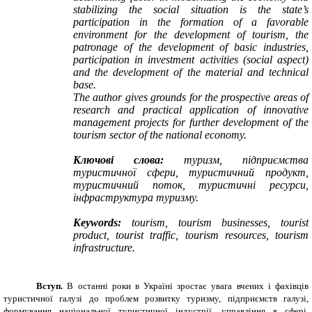
stabilizing the social situation is the state’s
participation in the formation of a favorable
environment for the development of tourism, the
patronage of the development of basic industries,
participation in investment activities (social aspect)
and the development of the material and technical
base.
The author gives grounds for the prospective areas of
research and practical application of innovative
management projects for further development of the
tourism sector of the national economy.
Ключові слова:
туризм, підприємства
туристичної сфери, туристичний продукт,
туристичний поток, туристичні ресурси,
інфраструктура туризму.
Keywords:
tourism, tourism businesses, tourist
product, tourist traffic, tourism resources, tourism
infrastructure.
Вступ.
В останні роки в Україні зростає увага вчених і фахівців
туристичної галузі до проблем розвитку туризму, підприємств галузі,
формування національної туристичної індустрії, управління в сфері,