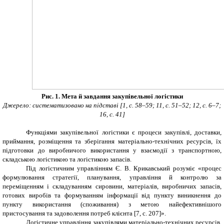
Рис. 1. Мета й завдання закупівельної логістики
Джерело: систематизовано на підставі [1, с. 58–59; 11, с. 51–52; 12, с. 6–7;
16, с. 41]
Функціями закупівельної логістики є процеси закупівлі, доставки,
приймання, розміщення та зберігання матеріально-технічних ресурсів, їх
підготовки до виробничого використання у взаємодії з транспортною,
складською логістикою та логістикою запасів.
Під логістичним управлінням Є. В. Крикавський розуміє «процес
формулювання стратегії, планування, управління й контролю за
переміщенням і складуванням сировини, матеріалів, виробничих запасів,
готових виробів та формуванням інформації від пункту виникнення до
пункту використання (споживання) з метою найефективнішого
пристосування та задоволення потреб клієнта [7, с. 207]».
Логістичне управління закупівлями матеріально-технічних ресурсів,