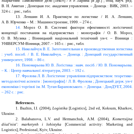
Маркетинг. Таможенное дело [Текст] / Р. Р. Ларина [и др.] ; общ
. науч. ред.
В. Н. Амитан ; Донецкая гос. академия управления. – Донецк : ВИК, 2003. –
324 с. : рис., табл.
13.
Леншин И. А. Практикум по логистике / И. А. Леншин,
А. В. Юрченко – М. : Машиностроение, 1999. – 274 с.
14.
Мороз О. В.
Системні фактори ефективності логістичної
концепції постачання на підприємствах : монографія / О. В. Мороз,
О. В. Музика ; Вінницький національний технічний ун-т. – Вінниця :
УНІВЕРСУМ-Вінниця, 2007. – 165 с. : рис., табл.
15.
Николайчук В. Е. Заготовительная и производственная логистика
: учеб. пособ. / В. Е. Николайчук. – Донецк : Донецкий государственный
университет, 1998. – 86 с.
16.
Пономарьова Ю. В. Логістика : навч. посіб. / Ю. В. Пономарьова.
– К. : Центр навчальної літератури, 2003. – 192 с.
17.
Фролова Л. В. Логістичне управління підприємством: теоретико-
методологічні аспекти : [монографія] / Л. В. Фролова ; Донецький держ. ун-т
економіки і торгівлі ім. М. Туган-Барановського. – Донецьк : ДонДУЕТ, 2004.
– 262 с. : рис.
References.
1.
Bazhin, I.I. (2004),
Logistika
[
Logistics
], 2nd ed, Koksum,
Kharkov,
Ukraine.
2.
Balabanova, L.V. and Hermanchuk, A.M. (2004),
Komertsijna
diial'nist'
: marketynh i lohistyka
[
Commercial activity: Marketing and
Logistics
], Profesional, Kyiv,
Ukraine.