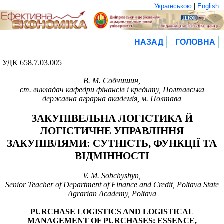
Українською
|
English
НАЗАД
ГОЛОВНА
УДК 658.7.03.005
В. М. Собчишин,
ст. викладач кафедри фінансів і кредиту, Полтавська
державна аграрна академія, м. Полтава
ЗАКУПІВЕЛЬНА ЛОГІСТИКА Й
ЛОГІСТИЧНЕ УПРАВЛІННЯ
ЗАКУПІВЛЯМИ: СУТНІСТЬ, ФУНКЦІЇ ТА
ВІДМІННОСТІ
V. M. Sobchyshyn,
Senior Teacher
of Department
of Finance and Credit,
Poltava State
Agrarian Academy, Poltava
PURCHASE LOGISTICS AND
LOGISTICAL
MANAGEMENT
OF PURCHASES:
ESSENCE,