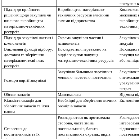
послуги в 
Підхід до прийняття
Виробництво матеріально-
Комплексни
рішення щодо закупівлі чи
технічних ресурсів власними
можливих п
власного виробництва
силами підприємства
виробництв
матеріально-технічних
технічних 
ресурсів
Підхід до закупівлі частин і
Окрема закупівля частин і
Закупівля 
компонентів
компонентів
модулів
Виконання функції відбору,
Покладається переважно на
Покладаєть
доставки та збе
р
ігання
відділ закупок покупця
покупця м
мате
р
іальн
о
-технічних
мате
р
іальн
о
-технічних ресурсів
або на під
ресурсів
Закупівля більшими партіями з
Закупівля 
меншою частотою постачання
оптимально
Розміри партії закупівлі
урахування
витрат
Обсяги запасів
Максимальна
Відмова ві
Кількість складів для
Необхідні для зберігання значних
Економічн
зберігання запасів та їхня
розмірів запасів
площа
Розглядаються як протилежна
Розглядают
сторона, часта зміна
інтересами
Ставлення до
постачальників, багато
відносини 
постачальників та їх
постачальників окремих видів
постачальн