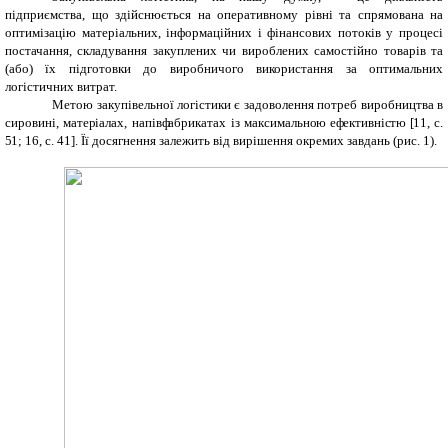
підприємства, що здійснюється на оперативному рівні та спрямована на
оптимізацію матеріальних, інформаційних і фінансових потоків у процесі
постачання, складування закуплених чи вироблених самостійно товарів та
(або) їх підготовки до виробничого використання за оптимальних
логістичних витрат.
Метою закупівельної логістики є задоволення потреб виробництва в
сировині, мате
р
іалах, напів
ф
абрикатах із максимальн
о
ю е
ф
ективні
с
тю
[
11, с.
5
1; 16, с. 41]. Її досягнення залежить від вирішення окремих завдань (рис. 1).