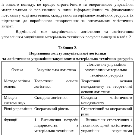
із нашого погляду, це процес стратегічного та оперативного управління
матеріальними й пов’язаними з ними інформаційними та фінансовими
потоками у ході постачання, складування матеріально-технічних ресурсів, їх
підготовки до виробничого використання за оптимальних логістичних
витрат.
Відмінності між закупівельною логістикою та логістичним
управлінням закупівлями матеріально-технічних ресурсів наведені в табл. 2.
Таблиця 2.
Порівняння змісту закупівельної логістики
та логістичного управління закупівлями матеріально-технічних ресурсів
Логістичне управління
Ознака
Закупівельна логістика
закупівлями матеріально-
технічних ресурсів
Методологічна
Теоретичні основи
Теоретичні основи
основа
логістики
менеджменту та теоретичні
основи логістики
Місце в
Складова логістики
Складова логістичного
системі наук
менеджменту
Рівні управління
Оперативний рівень
Стратегічний та оперативний
рівні
Функції
1. Визначення потреби
1. Визначення стратегічних і
підприємства в
тактичних цілей л
о
гістичн
о
г
о
матеріально-технічних
упра
в
ління закупі
в
лями