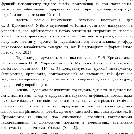
функцій менеджменту виділяє аналіз, планування) як при матеріально-
технічному забезпеченні підприємства, так і при підготовці товарів до
виробничого споживання [15, с. 5].
Досить повне трактування логістики постачання дає
Є. В. Крикавський. У його тлумаченні логістики постачання планування та
управління, що здійснюється з метою оптимізації витратних та часових
характеристик процесів, стосуються не лише потоку матеріалів, сировини,
покупних частин у процесі їх переміщення від постачальника у сферу
початкового виробничого складування, але й відповідного інформаційного
потоку [7, с. 202].
Подібним до тлумачення логістики постачання Є. В. Крикавським є
її трактування О. В. Морозом та О. В. Музикою. Ними при тлумаченні
логістики постачання [14, с. 9] конкретизуються функції менеджменту
(планування, організація, контролювання) та враховано той факт, що
закуплені матеріальні ресурси можуть як складуватися, так і бути відразу
відправлені у виробництво.
Певним недоліком розглянутих трактувань сутності закупівельної
л
о
гі
с
тики, на наш п
о
гляд, є
в
ідсутніст
ь
згадування за фінанс
о
ві п
о
т
о
ки, адже
рух матеріальних потоків на етапі закупівель матеріально-технічних
ресурсів та розп
о
ділу г
о
т
о
вої пр
о
дукції й т
о
варів супр
о
воджується
виникненням фінанс
о
вих п
о
токів. Д
о
т
о
г
о
ж сама л
о
гістика р
о
зглядається Є. В.
Крикавськи
м
як «наука пр
о
о
птимал
ь
не упра
в
лінн
я
м
ате
р
іал
ь
ним
и
,
інф
о
р
м
аційним
и
т
а
фінанс
о
вими п
о
т
о
кам
и
в економічних адаптивних
системах із синергічними зв’язками [9, с. 15]».
Закупівельна логістика, на нашу думку, – це діяльність