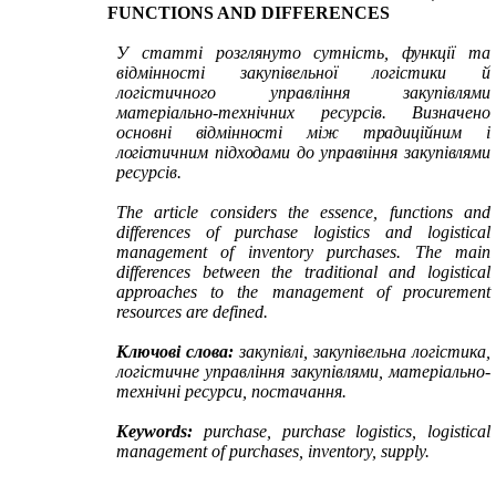
FUNCTIONS AND DIFFERENCES
У статті розглянуто сутність, функції та
відмінності закупівельної логістики й
логістичного управління закупівлями
матеріально-технічних ресурсів.
Визначено
основні
в
ідмінн
о
сті між т
р
адиційним і
л
о
гі
с
тичним підх
о
дами д
о
упра
в
ління закупі
в
лями
ресурсів
.
The article
considers the
essence, functions and
differences
of
purchase logistics and
logistical
management
of inventory purchases.
The main
differences between the traditional and logistical
approaches to the management of procurement
resources are defined.
Ключові слова:
закупівлі, закупівельна логістика,
логістичне управління закупівлями, матеріально-
технічні ресурси, постачання.
Keywords:
purchase, purchase logistics,
logistical
management
of purchases, inventory, supply
.