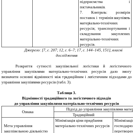
підприємства і
п
о
стачальникі
в
.
7. К
о
нт
ро
ль: розмірів
поставок і терміні
в з
акупі
ве
ль
мате
р
іальн
о
-технічних
ресурсів; транспортування і
складування закуплених
матеріально-технічних
ресурсів.
Джерело: [7, с. 207; 12, с. 6–7; 17, с. 144–145, 151], власні
дослідження
Розкриття сутності закупівельної логістики й логістичного
управління закупівлями матеріально-технічних ресурсів дало змогу
визначити основні
в
ідмінн
о
сті між т
р
адиційним і л
о
гі
с
тичним підх
о
дами д
о
упра
в
ління закупі
в
лями ресурсів (табл. 3).
Таблиця 3
.
Відмінності традиційного та логістичного підходів
до управління закупівлями матеріально-технічних ресурсів
Підхід до управління закупівлями мате
Ознака
Традиційний
Мінімізація ціни придбання
Мінімізаці
Мета управління
матеріально-технічних ресурсів
господарюв
закупівельною діяльністю
перетворен