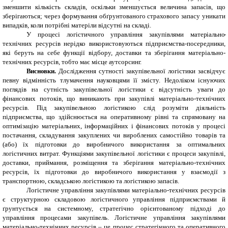
зменшити кількість складів, оскільки зменшується величина запасів, що
зберігаються; через формування обґрунтованого страхового запасу уникати
випадків, коли потрібні матеріли відсутні на складі.
У процесі логістичного управління закупівлями мате
р
іальн
о-
технічних ресурсів нерідко використовуються підприємства-посередники,
які беруть на себе функції відбору, доставки та зберігання матеріально-
технічних ресурсів, тобто має місце аутсорсинг.
В
исн
о
вки.
Дослідження сутності закупівельної логістики засвідчує
певну відмінність тлумачення науковцями її змісту. Недоліком існуючих
поглядів на сутність закупівельної логістики є відсутність уваги до
фінансових потоків, що виникають при закупівлі матеріально-технічних
ресурсів. Під з
акупівельною логістикою слід розуміти діяльність
підприємства, що здійснюється на оперативному рівні та спрямовану на
оптимізацію матеріальних, інформаційних і фінансових потоків у процесі
постачання, складування закуплених чи вироблених самостійно товарів та
(або) їх підготовки до виробничого використання за оптимальних
логістичних витрат.
Функціями закупівельної логістики є процеси закупівлі,
доставки, приймання, розміщення та зберігання матеріально-технічних
ресурсів, їх підготовки до виробничого використання у взаємодії з
транспортною, складською логістикою та логістикою запасів.
Логістичне управління закупівлями матеріально-технічних ресурсів
є структурною складовою логістичного управління підприємствами й
ґрунтується на системному, стратегічно орієнтованому підході до
управління процесами закупівель. Логістичне управління закупівлями
матеріально-технічних ресурсів – це процес стратегічного та оперативного