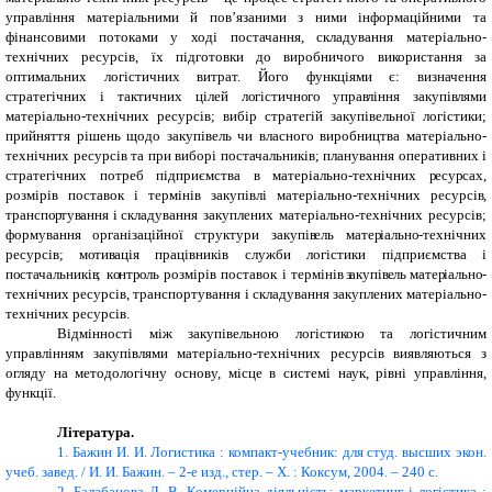
управління матеріальними й пов’язаними з ними інформаційними та
фінансовими потоками у ході постачання, складування матеріально-
технічних ресурсів, їх підготовки до виробничого використання за
оптимальних логістичних витрат. Його функціями є: визначення
стратегічних і тактичних цілей л
о
гістичн
о
г
о
упра
в
ління закупі
в
лями
матеріально-технічних ресурсів; вибір стратегій закупівельної логістики;
прийняття рішень щодо закупівель чи власного виробництва матеріально-
технічних ресурсів та при виборі постачальників; планування оперативних і
стратегічних потреб підприємства в матеріально-технічних
р
есу
р
сах,
розмірів поставок і термінів закупівлі матеріально-технічних ресурсі
в
,
трансп
ор
ту
в
ання
і
складування закуплених матеріально-технічних ресурсів;
формування організаційної структури закупі
в
ель мате
р
іальн
о
-технічних
ресурсів; м
о
ти
в
ація працівників служби логістики підприємства і
п
о
стачальникі
в
; к
о
нт
ро
ль розмірів поставок і терміні
в з
акупі
ве
ль
мате
р
іальн
о
-
технічних ресурсів, транспортування і складування закуплених матеріально-
технічних ресурсів.
Відмінності між закупівельною логістикою та логістичним
управлінням закупівлями
матеріально-технічних ресурсів виявляються з
огляду на методологічну основу, місце в системі наук, рівні управління,
функції.
Література.
1.
Бажин И. И. Логистика : компакт-учебник: для студ. высших экон.
учеб. завед. / И. И. Бажин. – 2-е изд., стер. – Х. : Коксум, 2004. – 240 с.
2.
Балабанова Л. В. Комерційна діяльність: маркетинг і логістика :