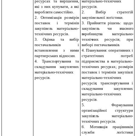
ресурсах та вирішення,
матеріально-технічних
які з них купувати, а які
ресурсів.
виробляти самостійно.
2. Вибір стратегій
2. Оптимізація розмірів
закупівельної логістики.
поставок і термінів
3. Прийняття рішень: щодо
закупівель матеріально-
закупівель чи
в
ла
с
н
о
г
о
технічних ресурсів.
в
ир
о
бницт
в
а мате
р
іальн
о-
3.
Оцінка та вибір
техні
ч
ни
х
ресурсів; при
постачальників і
виборі п
о
стачал
ь
никі
в
.
встановлення з ними
4. Планування: оперативних і
партнерських відносин.
стратегічних потреб
4. Трансп
ор
ту
в
ання та
підприємства в матеріально-
складування закуплених
технічних
р
есу
р
сах; розмірів
мате
р
іальн
о
-технічних
поставок і термінів закупівлі
ресурсів.
матеріально-технічних
ресурсі
в
; трансп
ор
ту
в
ання
і
складування закуплених
матеріально-технічних
ресурсів.
5. Формування
організаційної структури
закупі
в
ель мате
р
іальн
о
-
технічних ресурсів.
6. М
о
ти
в
ація працівників
служби логістики