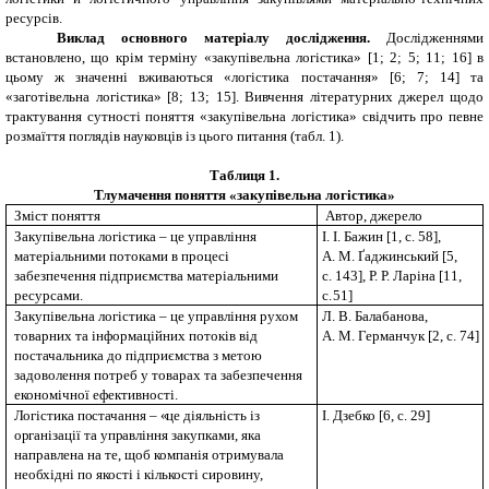
ресурсів.
Виклад основного матеріалу дослідження.
Дослідженнями
встановлено, що крім терміну «закупівельна логістика» [1; 2; 5; 11; 16] в
цьому ж значенні вживаються «логістика постачання» [6; 7; 14] та
«заготівельна логістика» [8; 13; 15]. Вивчення літературних джерел щодо
трактування сутності поняття «закупівельна логістика» свідчить про певне
розмаїття поглядів науковців із цього питання (табл. 1).
Таблиця 1.
Тлумачення поняття «закупівельна логістика»
Зміст поняття
Автор, джерело
Закупівельна логістика – це управління
І. І. Бажин [1, с. 58],
матеріальними потоками в процесі
А. М. Ґаджинський [5,
забезпечення підприємства матеріальними
с. 143], Р. Р. Ларіна [11,
ресурсами.
с.
51]
Закупівельна логістика – це управління рухом
Л. В. Балабанова,
товарних та інформаційних потоків від
А. М. Германчук [2, с. 74]
постачальника до підприємства з метою
задоволення потреб у товарах та забезпечення
економічної ефективності.
Л
огістика п
о
стачання –
«
це діяльність із
І. Дзебко [6, с. 29]
о
р
ганізації та уп
р
авління закупками, яка
направлена на те, щоб компанія отримувала
необхідні по якості і кількості сировину,