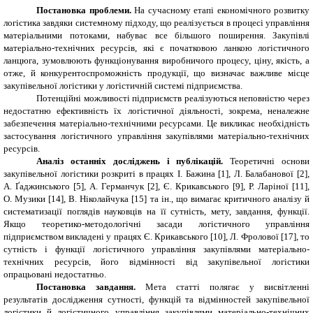
Постановка проблеми.
На сучасному етапі економічного розвитку
логістика завдяки системному підходу, що реалізується в процесі управління
матеріальними потоками, набуває все більшого поширення.
Закупівлі
матеріально-технічних ресурсів, які є початковою ланкою логістичного
ланцюга, зумовлюють
функціонування виробничого процесу, ціну, якість, а
отже, й конкурентоспроможність продукції, що
визначає важливе місце
закупівельної логістики у логістичній системі підприємства.
Потенційні можливості підприємств реалізуються неповністю через
недостатню ефективність їх логістичної діяльності, зокрема, неналежне
забезпечення матеріально-технічними ресурсами. Це викликає необхідність
застосування логістичного управління закупівлями матеріально-технічних
ресурсів.
Аналіз останніх досліджень і публікацій.
Теоретичні основи
закупівельної логістики розкриті в працях І. Бажина [1], Л. Балабанової [2],
А. Ґаджинського [5], А. Германчук [2], Є. Крикавського [9], Р. Ларіної [11],
О. Музики [14], В. Ніколайчука [15] та ін., що вимагає критичного аналізу й
систематизації поглядів науковців на її сутність, мету, завдання, функції.
Якщо теоретико-методологічні засади логістичного управління
підприємством викладені у працях Є. Крикавського [10], Л. Фролової [17], то
сутність і функції логістичного управління закупівлями матеріально-
технічних ресурсів, його відмінності від закупівельної логістики
опрацьовані недостатньо.
Постановка завдання.
Мета статті полягає у висвітленні
результатів дослідження сутності, функцій та відмінностей закупівельної
логістики й
логістичного управління закупівлями матеріально-технічних