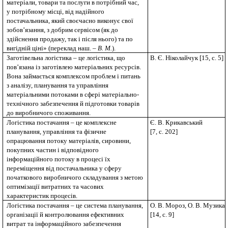
матеріали, товари та послуги в потрібний час,
у потрібному місці, від надійного
постачальника, який своєчасно виконує свої
зобов’язання, з добрим сервісом (як до
здійснення продажу, так і після нього) та по
вигідній ціні» (переклад наш. –
В. М.
).
Заготівельна логістика – це логістика, що
В. Є. Ніколайчук [15, с. 5]
пов’язана із заготівлею матеріальних ресурсів.
Вона займається комплексом проблем і питань
з аналізу, планування та управління
матеріальними потоками в сфері матеріально-
технічного забезпечення й підготовки товарів
до виробничого споживання.
Логістика постачання – це комплексне
Є. В. Крикавський
планування, управління та фізичне
[7, с. 202]
опрацювання потоку матеріалів, сировини,
покупних частин і відповідного
інформаційного потоку в процесі їх
переміщення від постачальника у сферу
початкового виробничого складування з метою
оптимізації витратних та часових
характеристик процесів.
Логістика постачання – це система планування,
О. В. Мороз, О. В. Музика
організації й контролювання ефективних
[14, с. 9]
витрат та інформаційного забезпечення