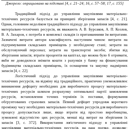
Джерело: опрацьовано на підставі [4, с. 21–24; 16, с. 57–58; 17, с. 155]
Традиційний підхід до управління закупівлями матеріально-
технічних ресурсів базується на принципі зберігання запасів [4, с. 21].
Однак, головним недоліком традиційного підходу до управління закупівлями
матеріально-технічних ресурсів, як вважають А. В. Бурсаков, А. П. Козлов,
В. А. Захаров, є потреба в комплексі складів із притаманними їм витратами.
Зазначені витрати автори класифікують наступним чином: витрати на
підтримування складських приміщень у необхідному стані; затрати на
обслуговуючий персонал; затрати на транспортні засоби; збитки від
зберігання запасів; втрати процентів на капітал, що можна було б отримати,
якби не доводилося знімати кошти з рахунків у банку на фінансування
будівництва складських приміщень, їх оснащення та закупку надмірних
запасів [4, с. 22].
Логістичний підхід до управління закупівлями матеріально-
технічних ресурсів, на відміну від традиційного, практично унеможливлює
виникнення дефіциту необхідних для виробничого процесу матеріально-
технічних ресурсів шляхом розрахунку оптимальної партії замовлення
ресурсів, встановлення точних термінів їх поставки, формування
обґрунтованих страхових запасів. Певний дефіцит упродовж короткого
проміжку часу необхідних матеріально-технічних ресурсів для виробничого
процесу допускається лише, якщо втрати від простою виробництва,
зумовлені відсутністю цих ресурсів, менші від витрат на збе
р
ігання їх
запасів [3, с. 372].
В
ик
о
ристання л
о
гістичн
о
г
о
підходу в управлінні
закупівлями матеріально-технічних ресурсів, на наш погляд, дозволяє: