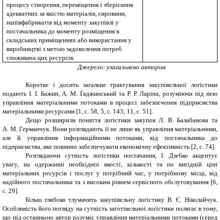
процесу створення, переміщення і зберігання
адекватних за якістю матеріалів, сировини,
напівфабрикатів від моменту закупівлі у
постачальника до моменту розміщення в
складських приміщеннях або використання у
виробництві з метою задоволення потреб
споживача цих ресурсів.
Джерело: узагальнено автором
Коротке і досить загальне трактування закупівельної логістики
подають І. І. Бажин, А. М. Ґаджинський та Р. Р. Ларіна, розуміючи під нею
управління матеріальними потоками в процесі забезпечення підприємства
матеріальними ресурсами [1, с. 58; 5, с. 143; 11, с. 51].
Дещо розширили поняття логістики закупок Л. В. Балабанова та
А. М. Германчук. Вони розглядають її не лише як управління матеріальними,
але й управління інформаційними потоками, від постачальника до
підприємства, яке повинно забезпечувати економічну ефективність [2, с. 74].
Розглядаючи сутність логістики постачання, І. Дзебко акцентує
увагу, на одержанні необхідної якості, кількості та по вигідній ціні
матеріальних ресурсів і послуг у потрібний час, у потрібному місці, від
надійного постачальника та з високим рівнем сервісного обслуговування [6,
с. 29].
Більш глибоко тлумачить закупівельну логістику В. Є. Ніколайчук.
Особливість його погляду на сутність заготівельної логістики полягає в тому,
що під останньою автор розуміє управління матеріальними потоками (серед