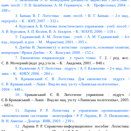
навч. посіб. / Л. В. Балабанова, А. М. Германчук. – К. : Професіонал, 2004. –
288 с.
3.
Банько В. Г. Логістика : навч. посіб. / В. Г. Банько. – 2-е вид.,
переробл. – К. : КНТ, 2007. – 332 с.
4.
Бурсаков А. В. Основы логистического управления : учеб. пособ. /
А. В. Бурсаков, А. П. Козлов, В. А. Захаров. – К.: МАУП, 2006. – 118 с.
5.
Гаджинский А. М. Логистика : учеб. / А. М. Гаджинский. – 4-е
изд., перераб. и доп. – М. : Маркетинг, 2001. – 395 с.
6.
Дзебко И. Экономисту о логистике: сущность, основные понятия,
концепция / Ирина Дзебко. – Х. : Консульт, 2006. – 152 с.
7.
Економічна енциклопедія : у трьох томах. Т
.
2. / ред. кол.:
С. В. Мочерний (відп. ред.) та ін. – К. : Академія, 2001. – 848 с.
8.
Кальченко А. Г. Логістика : підруч. / А. Г. Кальченко. – 2-е вид., без
змін. – К. : КНЕУ, 2006. – 284 с.
9.
Крикавський Є. В. Логістика. Для економістів : підруч. /
Є. В. Крикавський. – Львів : Вид-во нац. ун-ту «Львівська політехніка»,
2004. – 448 с.
10.
К
рикавський
Є. В
.
Ло
гі
с
тичне уп
р
а
в
ління
:
під
р
уч.
/
Є. В.
К
рикавський.
– Львів : Вид-во нац. ун-ту «Львівська політехніка», 2005.
– 683 с.
11.
Ларина Р. Р. Логистика в управлении организационно-
экономическими системами : монография / Р. Р. Ларина, В. Л. Пилюшенко,
В. Н. Амитан. – Донецк : ВИК, 2003. – 239 с.
12.
Ларина Р. Р
. Справочно-информационное пособие: Логистика.