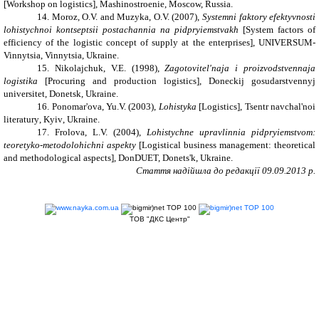
[Workshop on logistics]
, Mashinostroenie
, Moscow, Russia.
14.
Moroz,
O.V.
and
Muzyka,
O.V. (2007)
,
Systemni faktory efektyvnosti
lohistychnoi kontseptsii postachannia na pidpryiemstvakh
[System factors of
efficiency of the logistic concept of supply at the enterprises], UNIVERSUM-
Vinnytsia, Vinnytsia,
Ukraine
.
15.
Nikolajchuk,
V.E. (1998),
Zagotovitel'naja i proizvodstvennaja
logistika
[Procuring and production logistics],
Doneckij gosudarstvennyj
universitet
,
Donetsk
,
Ukraine
.
16.
Ponomar'ova,
Yu.V. (2003),
Lohistyka
[
Logistics
],
Tsentr navchal
'
noi
literatury
,
Kyiv
,
Ukraine
.
17.
Frolova,
L.V. (2004),
Lohistychne upravlinnia pidpryiemstvom:
teoretyko-metodolohichni aspekty
[
Logistical
business management:
theoretical
and methodological aspects
]
, DonDUET,
Donets'k, Ukraine.
Стаття надійшла до редакції 09.09.2013 р.
ТОВ "ДКС Центр"