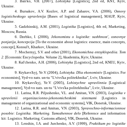
3.
Ban'ko, V.H. (2007),
Lohistyka
[
Logistics
], 2nd ed, KNT, Kyiv,
Ukraine.
4.
Bursakov
,
A.V.
Kozlov, A.P. and Zaharov, V.A. (2006),
Osnovy
logisticheskogo upravlenija
[Bases of logistical management], MAUP, Kyiv,
Ukraine.
5.
Gadzhinskij
,
A.M.
(2001),
Logistika
[
Logistics
], 4th ed, Marketing,
Moscow, Russia.
6.
Dzebko,
I. (2006),
Jekonomistu o logistike: sushhnost', osnovnye
ponjatija, koncepcija
[
To the economist about logistics: essence, main concepts,
concept
], Konsul't,
Kharkov
,
Ukraine
.
7.
Mochernyj
,
S.V.
and
other (2001),
Ekonomichna entsyklopediia. Tom
2
. [Economic Encyclopedia. Volume 2], Akademiia,
Kyiv,
Ukraine.
8.
Kal'chenko,
A.H. (2006),
Lohistyka
[
Logistics
], 2
nd
ed
,
KNEU
,
Kyiv
,
Ukraine
.
9.
Krykavs'kyj,
Ye.V. (2004),
Lohistyka
.
Dlia ekonomistiv
[
Logistics
.
For
economists], Vyd-vo nats. un-tu “L'vivs'ka politekhnika”,
Lviv, Ukraine
.
10.
Krykavs'kyj,
Ye.V. (2005),
Lohistychne upravlinnia
[
Logistical
management
],
Vyd
-
vo
nats
.
un
-
tu
“
L
'
vivs
'
ka
politekhnika
”,
Lviv
,
Ukraine
.
11.
Larina
,
R.R.
Piljushenko, V.L. and Amitan, V.N. (2003),
Logistika v
upravlenii organizacionno-jekonomicheskimi sistemami
[Logistics in
management of organizational and economic systems], VIK,
Donetsk,
Ukraine
.
12.
Larina
,
R.R.
and Amitan, V.N. (2003),
Spravochno-informacionnoe
posobie: Logistika. Marketing. Tamozhennoe delo
[Reference
and information
kit
: Logistics. Marketing. Customs affairs], VIK,
Donetsk,
Ukraine
.
13.
Lenshin
,
I.A.
and
Jurchenko
,
A.V.
(1999),
Praktikum po logistike