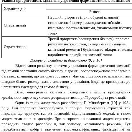
Наявна пріоритетність завдань в управлінні фармацевтичною компанією
Характер дій
Бізнес
Перший пріоритет (при побудові компанії):
становлення бізнесу, налагодження зв’язків з
Оперативний
клієнтами, постачальниками, фінансовими інстит
тощо
Третій пріоритет (розширення бізнесу): проект з
розвитку потужностей, складських приміщень,
Стратегічний
капітальні ремонти і будівництво, відкриття нови
виробництв, придбання компанії тощо
Джерело: складено за допомогою
[
9, с. 10
]
Відставання розвитку системи управління фармацевтичної компанії
від темпів зростання самого бізнесу є досить розповсюдженою проблемою
багатьох компаній, що швидко зростають. Чим скоріше зростає компанія, тим
швидше бізнес розходиться з системою управління.
Іноді це призводить до
негативних
наслідків для самого бізнесу.
Втім
, конкурентна стратегія складається з набору процедурних
кроків, яких варто неухильно дотримуватися, при її розробці та реалізації.
Один із таких алгоритмів розроблений Г. Мінцбергом [
10
] у 1984
році
. Він пропонує застосовувати в процесі формування стратегії три
підходи, що ґрунтуються на плановій, підприємницькій моделі, а також
моделі «навчання на досвіді».
При використанні планової моделі стратегія
проходить стадію розробки в
,
так званому
,
«плановому режимі». Тут
передбачається добір і залучення висококваліфікованих фахівців, які на