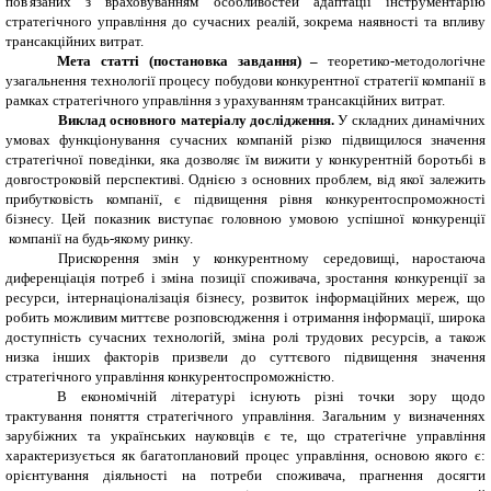
пов'язаних з враховуванням особливостей адаптації інструментарію
стратегічного управління до сучасних реалій, зокрема наявності та впливу
трансакційних витрат.
Мета статті (постановка завдання) –
теоретико-методологічне
узагальнення технології процесу побудови конкурентної стратегії компанії в
рамках стратегічного управління з урахуванням тран
с
акційних витрат.
Виклад основного матеріалу дослідження.
У складних динамічних
умовах функціонування сучасних компаній різко підвищилося значення
стратегічної поведінки, яка дозволяє їм вижити у конкурентній боротьбі в
довгостроковій перспективі. Однією з основних проблем, від якої залежить
прибутковість компанії, є підвищення рівня конкурентоспроможності
бізнесу.
Цей показник виступає головною умовою успішної конкуренції
компанії на будь-якому
ринку.
Прискорення змін у конкурентному середовищі, наростаюча
диференціація потреб і зміна позиції споживача, зростання конкуренції за
ресурси, інтернаціоналізація бізнесу, розвиток інформаційних мереж, що
робить можливим миттєве розповсюдження і отримання інформації, широка
доступність сучасних технологій, зміна ролі трудових ресурсів, а також
низка інших факторів призвели до суттєвого підвищення значення
стратегічного управління конкурентоспроможністю.
В економічній літературі існують різні точки зору щодо
трактування поняття стратегічного управління. Загальним у визначеннях
зарубіжних та українських науковців є те, що стратегічне управління
характеризується як багатоплановий процес управління, основою якого є:
орієнтування діяльності на потреби споживача, прагнення досягти