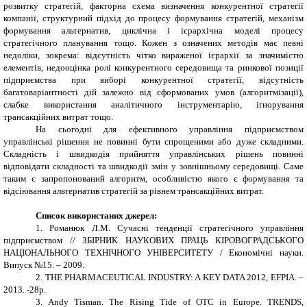
розвитку стратегій, факторна схема визначення конкурентної стратегії
компанії, структурний підхід до процесу формування стратегій, механізм
формування альтернатив, циклічна і ієрархічна моделі процесу
стратегічного планування тощо. Кожен з означених методів має певні
недоліки, зокрема: відсутність чітко вираженої ієрархії за значимістю
елементів, недооцінка ролі конкурентного середовища та ринкової позиції
підприємства при виборі конкурентної стратегії, відсутність
багатоваріантності дій залежно від сформованих умов (алгоритмізації),
слабке використання аналітичного інструментарію, ігнорування
трансакційних витрат тощо.
На сьогодні для ефективного управління підприємством
управлінські рішення не повинні бути спрощеними або дуже складними.
Складність і швидкодія прийняття управлінських рішень повинні
відповідати складності та швидкодії змін у зовнішньому середовищі.
Саме
таким є запропонований алгоритм, особливістю якого є формування та
відсіювання альтернатив стратегій за рівнем трансакційних витрат.
Список використаних джерел:
1. Романюк Л.М. Сучасні тенденції стратегічного управління
підприємством // ЗБІРНИК НАУКОВИХ ПРАЦЬ КІРОВОГРАДСЬКОГО
НАЦІОНАЛЬНОГО ТЕХНІЧНОГО УНІВЕРСИТЕТУ / Економічні науки.
Випуск №15. – 2009.
2. THE PHARMACEUTICAL INDUSTRY: A KEY DATA 2012, EFPIA. –
2013. -28p.
3. Andy Tisman. The Rising Tide of OTC in Europe. TRENDS,