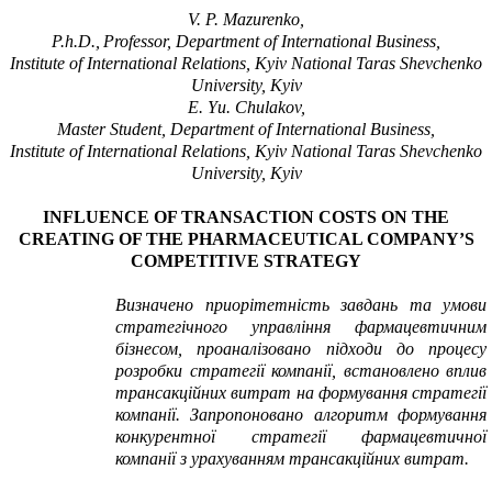
V. P.
Mazurenko,
P.h.D.,
Professor,
Department of
International Business,
Institute
of International Relations, Kyiv National Taras Shevchenko
University, Kyiv
E
. Y
u
.
Chulakov
,
Master Student,
Department of
International Business,
Institute
of International Relations, Kyiv National Taras Shevchenko
University, Kyiv
INFLUENCE OF TRANSACTION COSTS ON THE
CREATING OF THE PHARMACEUTICAL COMPANY’S
COMPETITIVE STRATEGY
Визначено приорітетність завдань та умови
стратегічного управління фармацевтичним
бізнесом, проаналізовано підходи до процесу
розробки стратегії компанії, встановлено вплив
трансакційних витрат на формування стратегії
компанії. Запропоновано алгоритм формування
конкурентної стратегії фармацевтичної
компанії з урахуванням трансакційних витрат.