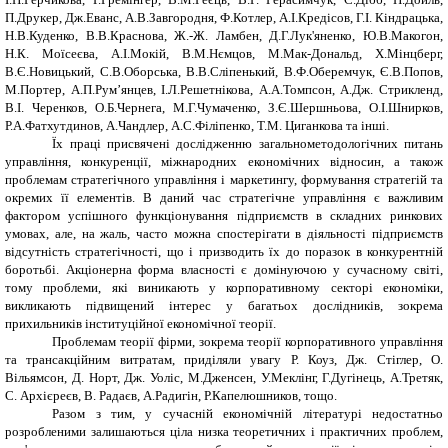
П.Друкер, Дж.Еванс, А.В.Завгородня, Ф.Котлер, А.І.Кредісов, Г.І. Кіндрацька,
Н.В.Куденко, В.В.Краснова, Ж.-Ж. Ламбен, Д.Г.Лук'яненко, Ю.В.Макогон,
Н.К. Моїсеєва, А.І.Мокій, В.М.Нємцов, М.Мак-Дональд, Х.Мінцберг,
В.Є.Новицький, С.В.Оборська, В.В.Сліпенький, В.Ф.Оберемчук, Є.В.Попов,
М.Портер, А.П.Рум’янцев, І.Л.Решетнікова, А.А.Томпсон, А.Дж. Стрикленд,
В.І. Черенков, О.Б.Чернега, М.Г.Чумаченко, З.Є.Шершньова, О.І.Шнирков,
Р.А.Фатхутдинов, А.Чандлер, А.С.Філіпенко, Т.М. Циганкова та інші.
Їх праці присвячені дослідженню загальнометодологічних питань
управління, конкуренції, міжнародних економічних відносин, а також
проблемам стратегічного управління і маркетингу, формування стратегій та
окремих її елементів. В даний час стратегічне управління є важливим
фактором успішного функціонування підприємств в складних ринкових
умовах, але, на жаль, часто можна спостерігати в діяльності підприємств
відсутність стратегічності, що і призводить їх до поразок в конкурентній
боротьбі. Акціонерна форма власності є домінуючою у сучасному світі,
тому проблеми, які виникають у корпоративному секторі економіки,
викликають підвищений інтерес у багатьох дослідників, зокрема
прихильників інституційної економічної теорії.
Проблемам теорії фірми, зокрема теорії корпоративного управління
та трансакційним витратам, приділяли увагу Р. Коуз, Дж. Стіглер, О.
Вільямсон, Д. Норт, Дж. Уоліс, М.Дженсен, У.Меклінг, Г.Дугінець, А.Третяк,
С. Архієреєв, В. Радаєв, А.Радигін, Р.Капелюшников, тощо.
Разом з тим, у сучасній економічній літературі недостатньо
розробленими залишаються ціла низка теоретичних і практичних проблем,