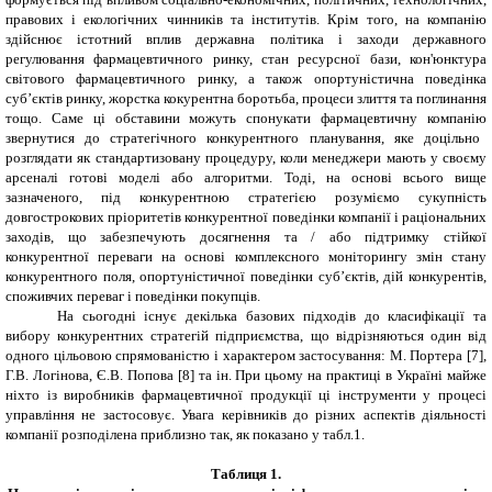
правових і екологічних чинників та інститутів. Крім того, на компанію
здійснює істотний вплив державна політика і заходи державного
регулювання фармацевтичного ринку, стан ресурсної бази, кон'юнктура
світового фармацевтичного ринку, а також опортуністична поведінка
суб’єктів ринку, жорстка кокурентна боротьба, процеси злиття та поглинання
тощо.
Саме ці обставини можуть спонукати фармацевтичн
у
компанію
звернутися до стратегічного конкурентного планування, яке доцільно
розглядати як стандартизовану процедуру, коли менеджери мають у своєму
арсеналі готові моделі або алгоритми.
Тоді, на основі всього вище
зазначеного, під конкурентною стратегією розуміємо сукупність
довгострокових пріоритетів конкурентної поведінки компанії і раціональних
заходів, що забезпечують досягнення та / або підтримку стійкої
конкурентної переваги на основі комплексного моніторингу змін стану
конкурентного поля, опортуністичної поведінки суб’єктів, дій конкурентів,
споживчих переваг і поведінки покупців.
На сьогодні існує декілька базових підходів до класифікації та
вибору конкурентних стратегій підприємства, що відрізняються один від
одного цільовою спрямованістю і характером застосування: М. Портера [7],
Г.В. Логінова, Є.В. Попова [8] та ін.
При цьому на практиці в Україні майже
ніхто із виробників фармацевтичної продукції ці інструменти у процесі
управління не застосовує. Увага керівників до різних аспектів діяльності
компанії розподілена приблизно так, як показано у табл.1.
Таблиця 1.