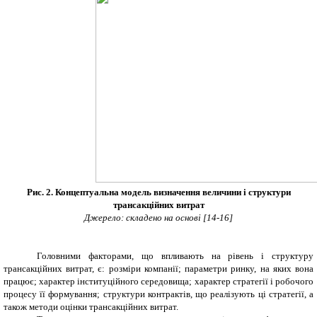
Рис.
2. Концептуальна модель визначення величини і структури
трансакційних витрат
Джерело: складено на основі [
14-16
]
Головними факторами, що впливають на рівень і структуру
трансакційних витрат, є: розміри компанії; параметри ринку, на яких вона
працює; характер інституційного середовища; характер стратегії і робочого
процесу її формування; структури контрактів, що реалізують ці стратегії, а
також методи оцінки трансакційних витрат.