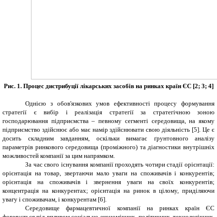
Рис. 1. Процес дистрибуції лікарських засобів на ринках
країн ЄС
[
2
;
3
;
4
]
Однією з обов'язкових умов ефективності процесу формування
стратегії є вибір і реалізація стратегії за стратегічною зоною
господарювання підприємства – певному сегменті середовища, на якому
підприємство здійснює або має намір здійснювати свою діяльність [5].
Це є
досить складним завданням, оскільки вимагає ґрунтовного аналізу
параметрів ринкового середовища (проміжного) та діагностики внутрішніх
можливостей компанії за цим напрямком
.
За час свого існування компанії проходять чотири стадії орієнтації:
орієнтація на товар, звертаючи мало уваги на споживачів і конкурентів;
орієнтація на споживачів і звернення уваги на своїх конкурентів;
концентрація на конкурентах; орієнтація на ринок в цілому, приділяючи
увагу і споживачам, і конкурентам [6].
Середовище фармацевтичної компанії на ринках країн ЄС
формується під впливом соціально-економічних, політичних, технологічних,