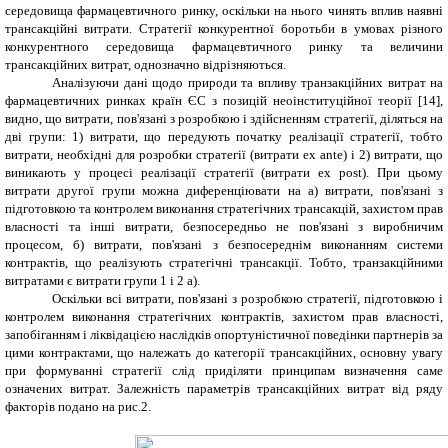
середовища фармацевтичного ринку, оскільки на нього чинять вплив наявні
трансакційні витрати. Стратегії конкурентної боротьби в умовах різного
конкурентного середовища фармацевтичного ринку та величини
трансакційних витрат,
однозначно
відрізняються.
Аналізуючи
дані щодо природи та впливу транзакційних витрат на
фармацевтичних ринках країн ЄС
з позицій неоінституційної теорії
[
14
],
видно, що витрати, пов'язані з розробкою і здійсненням стратегії, д
іляться
на
дві групи: 1) витрати, що передують початку реалізації стратегії, тобто
витрати, необхідні для розробки стратегії (витрати ex ante) і 2) витрати, що
виникають у процесі реалізації стратегії (витрати ex post). При цьому
витрати другої групи
можна диференціювати
на а) витрати, пов'язані з
підготовкою та контролем виконання стратегічних трансакцій, захистом прав
власності та інші витрати, безпосередньо не пов'язані з виробничим
процесом, б) витрати, пов'язані з безпосереднім виконанням системи
контрактів, що реалізують стратегічні трансакції. Тобто, транзакційними
витратами є витрати групи 1 і 2 а).
Оскільки всі витрати, пов'язані з розробкою стратегії, підготовкою і
контролем виконання стратегічних контрактів, захистом прав власності,
запобіганням і ліквідацією наслідків опортуністичної поведінки партнерів за
цими контрактами, що належать до категорії трансакційних, основну увагу
при формуванні стратегії слід приділяти принципам визначення саме
означених витрат.
Залежність параметрів трансакційних витрат від ряду
факторів подано на рис.2.