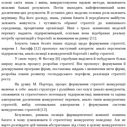
основі своїх знань і вмінь, використовуючи наукові методи, визначають
можливі бажані результати. Потім знаходять найефективніший шлях
досягнення цих результатів. В останніх двох моделях головна роль належить
керівнику. Від його досвіду, знань, уміння бачити й передбачати майбутнє
залежить живучість і чутливість обраної стратегії до зовнішнього
середовища, процвітання організації. Нині з трьох зазначених моделей
перевагу надають підприємницькій, оскільки вона від
ображає
реальну
потребу організацій у боротьбі за виживання на ринку [
11
].
Існують також безліч інших підході щодо формування стратегії,
зокрема І. Ансофф [
12
] пропонує наступний алгоритм: аналіз перспектив
підприємства, аналіз позиції в конкурентній боротьбі і вибір стратегії.
У свою чергу, Ф. Котлер [
6
] спробував виділити й побудувати більш
ширшу модель процесу розробки стратегії. Він пропонує: формування й
декларування програми фірми, постановка завдань і визначення мети фірми,
розробка планів розвитку господарського портфеля, реалізація стратегії
росту.
На думку М. Портера, процес формування стратегії конкуренції
включає в себе: аналіз структури і рушійних сил галузі (аналіз конкурентів,
споживачів та стратегічного потенціалу підприємства); виявлення та оцінка
альтернатив досягнення конкурентної переваги; аналіз типів конкурентних
стратегій; вибір оптимальних альтернатив і формування системи
конкурентних стратегій [
13
].
Безумовно, ринкова позиція
фармацевтичної компанії
повинна
багато в чому зумовлювати
її
стратегічну конкурентну поведінку. Але не
варто розглядати цей чинник абстраговано від стану в цілому конкурентного