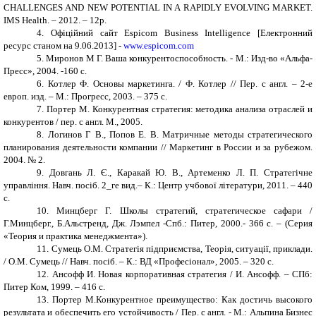
CHALLENGES AND NEW POTENTIAL IN A RAPIDLY EVOLVING MARKET.
IMS Health. – 2012. – 12p.
4. Офіційний сайт Espicom Business Intelligence [Електронний
ресурс станом на 9.06.2013] -
www.espicom.com
5.
Миронов М Г. Ваша конкурентоспособность. - М.: Изд-во «Альфа-
Пресс», 2004. -160 с.
6
. Котлер Ф. Основы маркетинга. / Ф. Котлер // Пер. с англ. – 2-е
европ. изд. – М.: Прогресс, 2003. – 375 с.
7
. Портер М. Конкурентная стратегия: методика анализа отраслей и
конкурентов / пер. с англ. М., 2005.
8
. Логинов Г В., Попов Е. В. Матричные методы стратегического
планирования деятельности компании // Маркетинг в России и за рубежом.
2004. № 2.
9
. Довгань Л. Є., Каракай Ю. В., Артеменко Л. П. Стратегічне
управління. Навч. посіб. 2_ге вид.– К.: Центр учбової літератури, 2011. – 440
с.
10
. Минцберг Г. Школы стратегий, стратегическое сафари /
Г.Минцберг., Б.Альстренд, Дж. Лэмпел -Спб.: Питер, 2000.- 366 с. – (Серия
«Теория и практика менеджмента»).
11
. Сумець О.М. Стратегія підприємства, Теорія, ситуації, приклади.
/ О.М. Сумець // Навч. посіб. – К.: ВД «Професіонал», 2005. – 320 c.
1
2
. Ансофф И. Новая корпоративная стратегия / И. Ансофф. – СПб:
Питер Ком, 1999. – 416 с.
1
3
. Портер М.Конкурентное преимущество: Как достичь высокого
результата и обеспечить его устойчивость / Пер. с англ. - М.: Альпина Бизнес