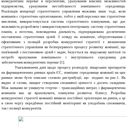
конкурентних переваг в перспективі, урахування власних можливостей
підприємства, урахування нестабільності зовнішнього середовища.
Реалізація концепції стратегічного управління можлива лише тоді, коли
компанія є стратегічно орієнтованою, тобто у якій персонал має стратегічне
мислення, використовується система стратегічного планування, що дає
можливість розробляти і використовувати інтегровану систему стратегічних
планів, а поточна, повсякденна діяльність, підпорядкована досягненню
поставлених стратегічних цілей. З огляду на зазначене, обґрунтованим і
ефективним з
позицій розробки конкурентної стратегії є визначення
с
тратегічного управління як безперервного процесу розвитку компанії, що
пов'язаний з постановкою цілей і задач, базується на людському капіталі та
потребі врахування зовнішнього і внутрішнього середовищ для
забезпечення конкурентних переваг [1].
Узагальнюючи дані щодо процесу розподілу лікарських препаратів
на фармацевтичних ринках країн ЄС, зовнішнє середовище компанії на цих
ринках може бути описане схемою дистрибуції, що подано на рис.1. Як
видно зі схеми, ланцюг створення споживчої цінності є досить складним.
Між ланками не уникнути «тертя» - трансакційних витрат, і фармацевтична
компанія має це враховувати, плануючи розвиток бізнесу. Розробка
конкурентної стратегії компанії вимагає постійної орієнтацію на ринок, а це
в свою чергу передбачає постійний моніторинг як уподобань споживачів,
так і позиції конкурентів.