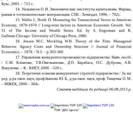
Букс, 2005. – 715 с.
1
4
. Уильямсон О. И. Экономические институты капитализма. Фирмы,
рынки и «отношенческая» контрактация. СПб.: Лениздат, 1996. – 702c.
15.
Wallis J., North D. Measuring the Transactional Sector in American
Economy, 1870-1970 // Long-term factors in American Economic Growth.
Vol.
51 of The Income and Wealth Series. Ed. by S. Engerman and R.
Gallman.Chicago: University of Chicago Press, 1986.
16.
Jensen M.C. Meckling W.H. Theory of the Firm: Managenal
Behavior.
Ageacy Costs and Ownership Structure // Journal of Financial
Economics. – 1976. - N.3. – p.303-360
17.
Управління конкурентоспроможністю підприємства: Навч. посіб.
/ С.М. Кл
і
менко, Т.В.Омельяненко, Д.О. Барабаcь, О.С. Дуброва, А.В.
Вакуленко. – К.: КНЕУ, 2008. –520 с.
18.
Теоретичні освнови конкурентної стратегії підприємства / За заг.
ред. д-ра екон. наук, проф.Іванова Ю. Б., д-ра екон. наук, проф. Тищенка О. М.
– ІНЖЕК, 2006 – 384с.
Стаття надійшла до редакції
06
.0
8
.2013 р.
ТОВ "ДКС Центр"