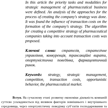
In this article the priority tasks and modalities for
strategic management of pharmaceutical business
were defined. An analysis of the approaches for the
process of creating the company's strategy was done.
It was found
the influence of transaction costs on the
formation of the company's strategy. The algorithm
for creating a competitive strategy of pharmaceutical
companies taking into account transaction costs was
proposed.
Ключові слова:
стратегія, стратегічне
управління, конкуренція, трансакційні вирати,
опортуністична поведінка,
фармацевтичний
ринок.
Keywords:
strategy, strategic management,
competition, transaction costs, opportunistic
behavior, the pharmaceutical market
.
Вступ.
На сучасному етапі розвитку економіки діяльність компаній
суттєво ускладнюється під впливом факторів зовнішнього і внутрішнього
середовища, через опортуністичну поведінку суб’єктів господарювання та