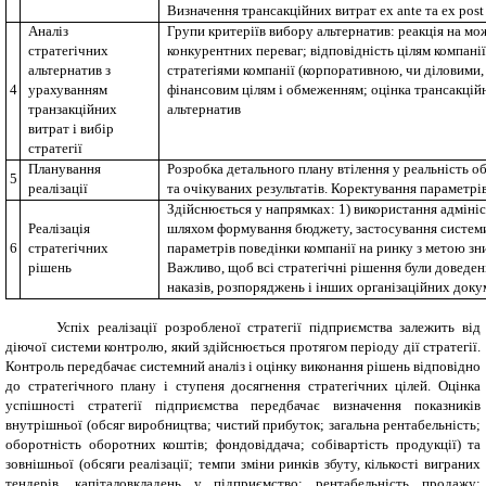
Визначення трансакційних витрат ex ante та ex post
Аналіз
Групи критеріїв вибору альтернатив: реакція на мо
стратегічних
конкурентних переваг; відповідність цілям компанії;
альтернатив з
стратегіями компанії (корпоративною, чи діловими,
4
урахуванням
фінансовим цілям і обмеженням; оцінка трансакційни
транзакційних
альтернатив
витрат і вибір
стратегії
Планування
Розробка детального плану втілення у реальність об
5
реалізації
та очікуваних результатів. Коректування параметрів
Здійснюється у напрямках: 1) використання адмініс
Реалізація
шляхом формування бюджету, застосування системи 
6
стратегічних
параметрів поведінки компанії на ринку з метою зн
рішень
Важливо, щоб всі стратегічні рішення були доведен
наказів, розпоряджень і інших організаційних доку
Успіх реалізації розробленої стратегії підприємства залежить від
діючої системи контролю, який здійснюється протягом періоду дії стратегії.
Контроль передбачає системний аналіз і оцінку виконання рішень відповідно
до стратегічного плану і ступеня досягнення стратегічних цілей. Оцінка
успішності стратегії підприємства передбачає визначення показників
внутрішньої (обсяг виробництва; чистий прибуток; загальна рентабельність;
оборотність оборотних коштів; фондовіддача; собівартість продукції) та
зовнішньої (обсяги реалізації; темпи зміни ринків збуту, кількості виграних
тендерів, капіталовкладень у підприємство; рентабельність продажу;