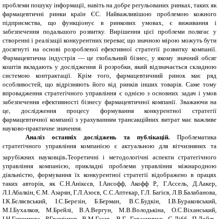
проблеми пошуку інформації, навіть на добре регульованих ринках, таких як
фармацевтичні ринки країн ЄС. Найважливішою проблемою кожного
підприємства, що функціонує в ринкових умовах, є виживання і
забезпечення подальшого розвитку. Вирішення цієї проблеми полягає у
створенні і реалізації конкурентних переваг, що значною мірою можуть бути
досягнуті на основі розробленої ефективної стратегії розвитку компанії.
Фармацевтична індустрія — це глобальний бізнес, у якому значний обсяг
коштів вкладають у дослідження й розробки, який відзначається складною
системою контрактації.
Крім того, фармацевтичний ринок має ряд
особливостей, що відрізняють його від ринків інших товарів.
Саме тому
впровадження стратегічного управління є однією з основних задач і умов
забезпечення ефективності
бізнесу фармацевтичної компанії
.
Зважаючи на
це, дослідження процесу формування конкурентної стратегії
фармацевтичної компанії з урахуванням трансакційних витрат має важливе
науково-практичне значення.
Аналіз останніх досліджень та публікацій.
Проблематика
стратегічного управління компанією є актуальною для вітчизняних та
.
зарубіжних науковців
Теоретичні і методологічні аспекти стратегічного
управління компанією, прикладні проблеми управління міжнародною
діяльністю, формування їх конкурентної стратегії відображено в працях
таких авторів, як С.Н.Анікєєв, І.Ансофф, Акофф Р., Г.Ассель, Д.Аакер,
Л.І.Абалкін, Є.М. Азарян, Г.Л.Азоєв, С.С.Аптекар, Г.Л. Багієв, Л.В.Балабанова,
І.К.Бєляєвський, І.С.Березін, Б.Берман, В.С.Будкін, І.В.Бураковський,
М.І.Бухалков, М.Брейлі, В.А.Вергун, М.В.Володькіна, О.С.Віханський,
І.Н.Герчикова, Р.Гремінгер, В.М.Геєць, В.Г. Герасимчук, С.Дібб, П.Дойль,