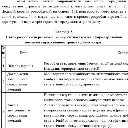
Таким чином, можна запропонувати такі етапи формування
конкурентної стратегії фармацевтичної компанії, що подані в табл. 2.
Поданий
перелік розроблений на основі [
17
], новаторство якого полягає в
оцінкі трансакційних витрат, що виникают в процесі розробки стратегії та
коректування параметрів стратегії з врахуванням цього факту.
Таблиця 2.
Етапи розробки та реалізації конкурентної стратегії фармацевтичної
компанії з врахуванням транзакційних витрат
№
п/
Етап
Характ
п
Розробка та встановлення бачення, місії та цілей с
1
Цілепокладання
із завдань корпоративної стратегії
Дослідження
Моніторинг організаційного та інституційного оточ
зовнішнього
майбутніми
заг
розами та сприятливими можливостям
2
середовища
стратегічних зон господарювання
компанії
Виявлення внутрішніх змін компанії, що можуть розг
можливості стати основою конкурентних переваг.
Аналіз
Аналіз проводиться в середовищі завдань (проміжно
внутрішнього
використання з іншими організаціями галузі (регіо
3
середовища
внутрішнього середовища: дослідження конкретної
компанії
стратегічній зоні господарювання; оцінка ефективн
стратегічного конкурентного потенціалу).