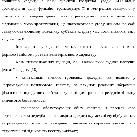
принципів кредиту з боку суб'єктів кредитної угоди. М.І.Савлук,
досліджуючи дану функцію, трансформує її в контрольно-стимулюючу.
Стимулююча складова даної функції реалізується шляхом визначення
відповідних умов кредитування, що включаються в угоду, які самі по собі
стимулюють економну поведінку суб'єктів кредиту - як позичальників, так і
кредиторів[8].
Інноваційна функція реалізується через фінансування новітніх за
формою і змістом проектів нематеріального характеру.
Крім вищезазначених функцій, А.С. Гальчинский виділяє наступні
функції кредиту [18]:
- капіталізації вільних грошових доходів, яка полягає у
нагромадженні позичкового капіталу за рахунок реальних збережень
фізичних та юридичних осіб та вилученні цих грошових ресурсів зі стану
тимчасової бездіяльності;
- грошового обслуговування обігу капіталу в процесі його
відтворення, яка передбачає, що завдяки кредитному механізму відбувається
нагромадження тимчасово незадіяних капіталів та переінвестування їх в
структури, які відчувають нестачу капіталу;