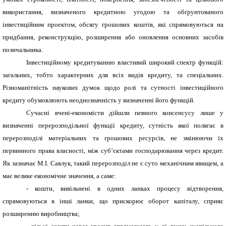
використання, визначеного кредитною угодою та обґрунтованого
інвестиційним проектом, обсягу грошових коштів, які спрямовуються на
придбання, реконструкцію, розширення або оновлення основних засобів
позичальника.
Інвестиційному кредитуванню властивий широкий спектр функцій:
загальних, тобто характерних для всіх видів кредиту, та спеціальних.
Різноманітність наукових думок щодо ролі та сутності інвестиційного
кредиту обумовлюють неоднозначність у визначенні його функцій.
Сучасні вчені-економісти дійшли певного консенсусу лише у
визначенні перерозподільної функції кредиту, сутність якої полягає в
перерозподілі матеріальних та грошових ресурсів, не змінюючи їх
первинного права власності, між суб’єктами господарювання через кредит.
Як зазначає М.І. Савлук, такий перерозподіл не є суто механічним явищем, а
має велике економічне значення, а саме:
- кошти, вивільнені в одних ланках процесу відтворення,
спрямовуються в інші ланки, що прискорює оборот капіталу, сприяє
розширенню виробництва;