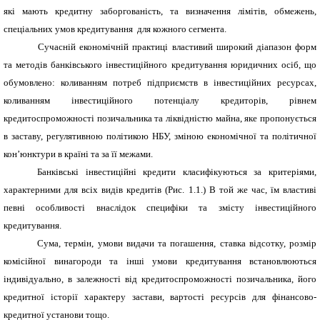
які мають кредитну заборгованість, та визначення лімітів, обмежень,
спеціальних умов кредитування для кожного сегмента.
Сучасній економічній практиці властивий широкий діапазон форм
та методів банківського інвестиційного кредитування юридичних осіб, що
обумовлено: коливанням потреб підприємств в інвестиційних ресурсах,
коливанням інвестиційного потенціалу кредиторів, рівнем
кредитоспроможності позичальника та ліквідністю майна, яке пропонується
в заставу, регулятивною політикою НБУ, зміною економічної та політичної
кон’юнктури в країні та за її межами.
Банківські інвестиційні кредити класифікуються за критеріями,
характерними для всіх видів кредитів (Рис. 1.1.) В той же час, їм властиві
певні особливості внаслідок специфіки та змісту інвестиційного
кредитування.
Сума, термін, умови видачи та погашення, ставка відсотку, розмір
комісійної винагороди та інші умови кредитування встановлюються
індивідуально, в залежності від кредитоспроможності позичальника, його
кредитної історії характеру застави, вартості ресурсів для фінансово-
кредитної установи тощо.