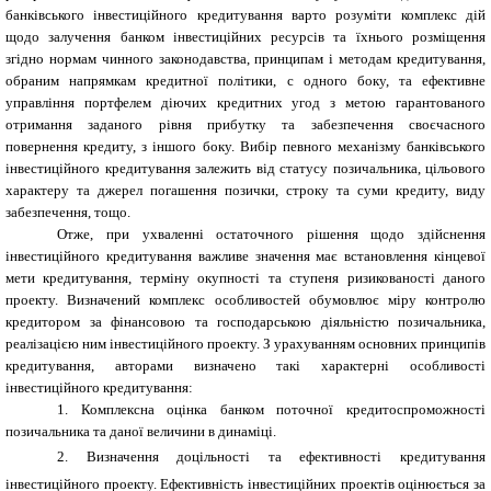
банківського інвестиційного кредитування варто розуміти комплекс дій
щодо залучення банком інвестиційних ресурсів та їхнього розміщення
згідно нормам чинного законодавства, принципам і методам кредитування,
обраним напрямкам кредитної політики, с одного боку, та ефективне
управління портфелем діючих кредитних угод з метою гарантованого
отримання заданого рівня прибутку та забезпечення своєчасного
повернення кредиту, з іншого боку. Вибір певного механізму банківського
інвестиційного кредитування залежить від статусу позичальника, цільового
характеру та джерел погашення позички, строку та суми кредиту, виду
забезпечення, тощо.
Отже, при ухваленні остаточного рішення щодо здійснення
інвестиційного кредитування важливе значення має встановлення кінцевої
мети кредитування, терміну окупності та ступеня ризикованості даного
проекту. Визначений комплекс особливостей обумовлює міру контролю
кредитором за фінансовою та господарською діяльністю позичальника,
реалізацією ним інвестиційного проекту. З урахуванням основних принципів
кредитування, авторами визначено такі характерні особливості
інвестиційного кредитування:
1. Комплексна оцінка банком поточної кредитоспроможності
позичальника та даної величини в динаміці.
2. Визначення доцільності та ефективності кредитування
інвестиційного проекту. Ефективність інвестиційних проектів оцінюється за