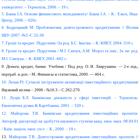
університет. – Тернопіль, 2006. – 19 с.
5.
Бланк І.А. Основи финансового менеджменту/ Бланк І.А. – К.: Ельга, Ніка-
Центр, 2006. – 620с
.
6.
Бодрецький М. Проблематика довгострокового кредитування // Вісник
НБУ.-2007.-№5.-С.32-38.
7.
Гроші та кредит: Підручник /За ред. Б.С. Івасіва. – К.:КНЕУ, 2004.-510 с.
8.
Гроші та кредит: Підручник / М.І. Савлук, А.М. Мороз та інш.; За заг. ред.
М.І. Савлука. – К.:КНЕУ, 2001.-602 с.
9.
Деньги, кредит, банки: Учебник / Под ред. О. И. Лаврушина. — 2-е изд.,
перераб. и доп.
-
М.:Финансы и статистика, 2000. — 464 с.
10.
Лепак Р.І. Сучасні інструменти активізації інвестиційного кредитування
/
Науковий вісник – 2006 - №16.3 – С.262-270.
11.
Луцiв Б.Л. Банкiвська дiяльнiсть у сферi iнвестицiй. – Тернопiль:
Економiчна думка & Картбланш, 2001. – 320 с.
12.
Майорова Т.В. Банківське кредитування інвестиційних проектів:
Автореф. дисертації на здобуття наукового ступеня канд. екон. наук: 08.04.01
/ Київ. націон. екон. ун-т. – К., 2000. – 19 с.
13.
Майорова Т.В. Довгострокове кредитування інвестиційних проектів //