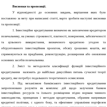
Висновки та пропозиції.
У відповідності до основних завдань, вирішення яких було
поставлено за мету при написанні статті, варто зробити наступні висновки
та пропозиції:
1. Інвестиційне кредитування визначено як запозичення кредитором
позичальнику, на умовах строковості, платності, повернення, забезпеченості
та цільового використання, визначеного кредитною угодою та
обґрунтованого інвестиційним проектом, обсягу грошових коштів, які
спрямовуються на придбання, реконструкцію, розширення або оновлення
основних засобів позичальника.
2. Зміст та методологія класифікації функцій інвестиційного
кредитування належить до найбільш дикусійних питань сучасної теорії
кредиту, яке потребує подальшого теоретичного осмислення.
3. Під механізмом банківського інвестиційного кредитування
запропоновано розуміти як комплекс дій щодо залучення банком
інвестиційних ресурсів та їхнього розміщення згідно нормам чинного
законодавства, принципам і методам кредитування, обраним напрямкам
кредитної політики, с одного боку, та ефективне управління портфелем