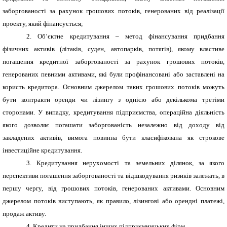
заборгованості за рахунок грошових потоків, генерованих від реалізації
проекту, який фінансується;
2. Об’єктне кредитування – метод фінансування придбання
фізичних активів (літаків, суден, автопарків, потягів), якому властиве
погашення кредитної заборгованості за рахунок грошових потоків,
генерованих певними активами, які були профінансовані або заставлені на
користь кредитора. Основним джерелом таких грошових потоків можуть
бути контракти оренди чи лізингу з однією або декількома третіми
сторонами. У випадку, кредитування підприємства, операційна діяльність
якого дозволяє погашати заборгованість незалежно від доходу від
закладених активів, вимога повинна бути класифікована як строкове
інвестиційне кредитування.
3. Кредитування нерухомості та земельних ділянок, за якого
перспективи погашення заборгованості та відшкодування ризиків залежать, в
першу чергу, від грошових потоків, генерованих активами. Основним
джерелом потоків виступають, як правило, лізингові або орендні платежі,
продаж активу.
4. Кредити на придбання інших підприємницьких фірм.