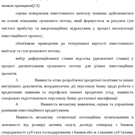
низкою принципів[13]:
оцінка повернення інвестованого капіталу повинна здійснюватися
на основі показника грошового потоку, який формується за рахунок сум
чистого прибутку та амортизаційних відрахувань у процесі експлуатації
інвестиційного проекту;
обов'язкове приведення до теперішньої вартості інвестованого
капіталу та сум грошового потоку;
вибір диференційованої ставки відсотка (дисконтної ставки) у
процесі дисконтування грошового потоку для різних інвестиційних
проектів.
3.
Наявність чітко розробленої кредитної політики та інших
внутрішніх документів, координуючих дії персоналу банку щодо роботи з
кредитними заявками та портфелем чинних кредитних угод; наявність
спеціально підготовленого персоналу банку достатньої кваліфікації.
4.
Наявність механізму виявлення, оцінки та управління
ризиками інвестиційного кредитування.
Наявність механізму сегментації потенційних позичальників в
залежності від розміру активів, галузі, досвіду співпраці з банком,
спорідненості суб’єкта господарювання з банком або ж з іншими суб’єктами,