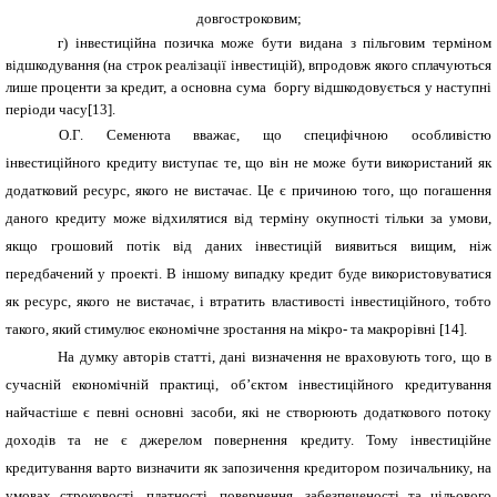
довгостроковим;
г) інвестиційна позичка може бути видана з пільговим терміном
відшкодування (на строк реалізації інвестицій), впродовж якого сплачуються
лише проценти за кредит, а основна сума боргу відшкодовується у наступні
періоди часу[13].
О.Г. Семенюта вважає, що специфічною особливістю
інвестиційного кредиту виступає те, що він не може бути використаний як
додатковий ресурс, якого не вистачає. Це є причиною того, що погашення
даного кредиту може відхилятися від терміну окупності тільки за умови,
якщо грошовий потік від даних інвестицій виявиться вищим, ніж
передбачений у проекті. В іншому випадку кредит буде використовуватися
як ресурс, якого не вистачає, і втратить властивості інвестиційного, тобто
такого, який стимулює економічне зростання на мікро- та макрорівні [14].
На думку авторів статті, дані визначення не враховують того, що в
сучасній економічній практиці, об’єктом інвестиційного кредитування
найчастіше є певні основні засоби, які не створюють додаткового потоку
доходів та не є джерелом повернення кредиту. Тому інвестиційне
кредитування варто визначити як запозичення кредитором позичальнику, на
умовах строковості, платності, повернення, забезпеченості та цільового