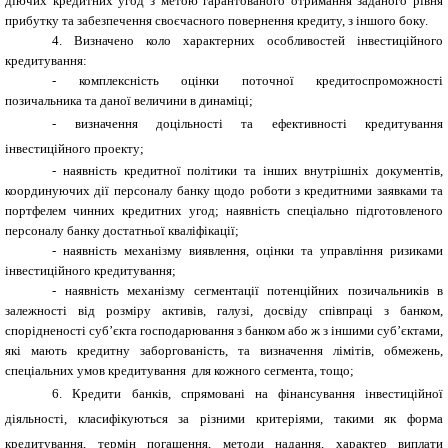
діючих кредитних угод з метою гарантованого отримання заданого рівня
прибутку та забезпечення своєчасного повернення кредиту, з іншого боку.
4. Визначено коло характерних особливостей інвестиційного
кредитування:
- комплексність оцінки поточної кредитоспроможності
позичальника та даної величини в динаміці;
- визначення доцільності та ефективності кредитування
інвестиційного проекту;
- наявність кредитної політики та інших внутрішніх документів,
координуючих дії персоналу банку щодо роботи з кредитними заявками та
портфелем чинних кредитних угод; наявність спеціально підготовленого
персоналу банку достатньої кваліфікації;
- наявність механізму виявлення, оцінки та управління ризиками
інвестиційного кредитування;
- наявність механізму сегментації потенційних позичальників в
залежності від розміру активів, галузі, досвіду співпраці з банком,
спорідненості суб’єкта господарювання з банком або ж з іншими суб’єктами,
які мають кредитну заборгованість, та визначення лімітів, обмежень,
спеціальних умов кредитування для кожного сегмента, тощо;
6. Кредити банків, спрямовані на фінансування інвестиційної
діяльності, класифікуються за різними критеріями, такими як форма
кредитування, термін погашення, методи надання, характер виплати