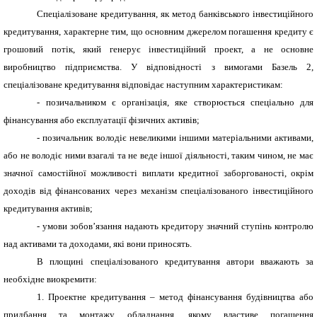
Спеціалізоване кредитування, як метод банківського інвестиційного
кредитування, характерне тим, що основним джерелом погашення кредиту є
грошовий потік, який генерує інвестиційний проект, а не основне
виробництво підприємства. У відповідності з вимогами Базель 2,
спеціалізоване кредитування відповідає наступним характеристикам:
- позичальником є організація, яке створюється спеціально для
фінансування або експлуатації фізичних активів;
- позичальник володіє невеликими іншими матеріальними активами,
або не володіє ними взагалі та не веде іншої діяльності, таким чином, не має
значної самостійної можливості виплати кредитної заборгованості, окрім
доходів від фінансованих через механізм спеціалізованого інвестиційного
кредитування активів;
- умови зобов’язання надають кредитору значний ступінь контролю
над активами та доходами, які вони приносять.
В площині спеціалізованого кредитування автори вважають за
необхідне виокремити:
1. Проектне кредитування – метод фінансування будівництва або
придбання та монтажу обладнання, якому властиве погашення