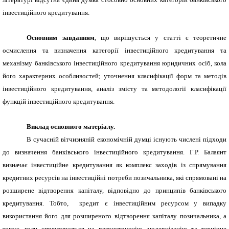
інвестиційного кредитування.
Основним завданням
, що вирішується у статті є теоретичне
осмислення та визначення категорії інвестиційного кредитування та
механізму банківського інвестиційного кредитування юридичних осіб, кола
його характерних особливостей; уточнення класифікації форм та методів
інвестиційного кредитування, аналіз змісту та методології класифікації
функцій інвестиційного кредитування.
Виклад основного матеріалу.
В сучасній вітчизняній економічній думці існують числені підходи
до визначення банківського інвестиційного кредитування. Г.Р. Балаянт
визначає інвестиційне кредитування як комплекс заходів із спрямування
кредитних ресурсів на інвестиційні потреби позичальника, які спрямовані на
розширене відтворення капіталу, відповідно до принципів банківського
кредитування. Тобто, кредит є інвестиційним ресурсом у випадку
використання його для розширеного відтворення капіталу позичальника, а
також, коли спрямовується на реконструкцію, модернізацію та технічне