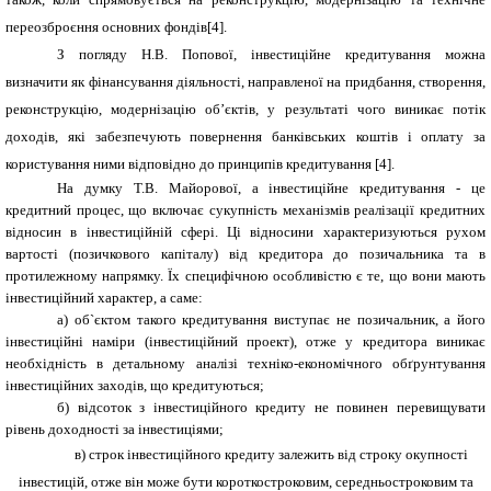
переозброєння основних фондів[4].
З погляду Н.В. Попової, інвестиційне кредитування можна
визначити як фінансування діяльності, направленої на придбання, створення,
реконструкцію, модернізацію об’єктів, у результаті чого виникає потік
доходів, які забезпечують повернення банківських коштів і оплату за
користування ними відповідно до принципів кредитування [4].
На думку Т.В. Майорової, а
інвестиційне кредитування - це
кредитний процес, що включає сукупність механізмів реалізації кредитних
відносин в інвестиційній сфері. Ці відносини характеризуються рухом
вартості (позичкового капіталу) від кредитора до позичальника та в
протилежному напрямку. Їх специфічною особливістю є те, що вони мають
інвестиційний характер, а саме:
а) об`єктом такого кредитування виступає не позичальник, а його
інвестиційні наміри (інвестиційний проект), отже у кредитора виникає
необхідність в детальному аналізі техніко-економічного обґрунтування
інвестиційних заходів, що кредитуються;
б) відсоток з інвестиційного кредиту не повинен перевищувати
рівень доходності за інвестиціями;
в) строк інвестиційного кредиту залежить від строку окупності
інвестицій, отже він може бути короткостроковим, середньостроковим та