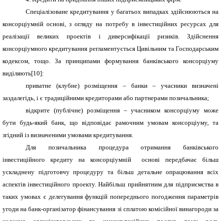
Спеціалізоване кредитування у багатьох випадках здійснюються на
консорціумній основі, з огляду на потребу в інвестиційних ресурсах для
реалізації великих проектів і диверсифікації ризиків. Здійснення
консорціумного кредитування регламентується Цивільним та Господарським
кодексом, тощо. За принципами формування банківського консорціуму
виділяють
[
10
]
:
приватне (клубне) розміщення – банки – учасники визначені
заздалегідь, і є традиційними кредиторами або партнерами позичальника;
відкрите (публічне) розміщення – учасником консорціуму може
бути будь-який банк, що відповідає рамочним умовам консорціуму, та
згідний із визначеними умовами кредитування.
Для позичальника процедура отримання банківського
інвестиційного кредиту на консорціумній основі передбачає більш
ускладнену підготовчу процедуру та більш детальне опрацювання всіх
аспектів інвестиційного проекту. Найбільш прийнятним для підприємства в
таких умовах є делегування функцій попереднього погодження параметрів
угоди на банк-організатор фінансування зі сплатою комісійної винагороди за