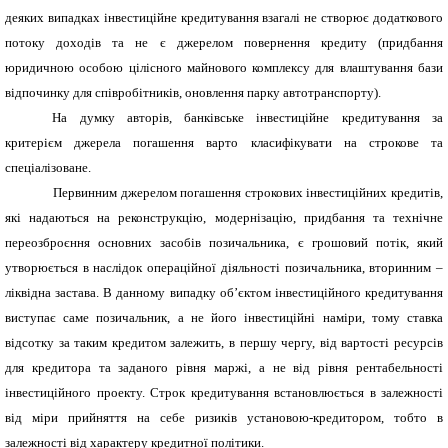
деяких випадках інвестиційне кредитування взагалі не створює додаткового
потоку доходів та не є джерелом повернення кредиту (придбання
юридичною особою цілісного майнового комплексу для влаштування бази
відпочинку для співробітників, оновлення парку автотранспорту).
На думку авторів, банківське інвестиційне кредитування за
критерієм джерела погашення варто класифікувати на строкове та
спеціалізоване.
Первинним джерелом погашення строкових інвестиційних кредитів,
які надаються на реконструкцію, модернізацію, придбання та технічне
переозброєння основних засобів позичальника, є грошовий потік, який
утворюється в наслідок операційної діяльності позичальника, вторинним –
ліквідна застава. В данному випадку об’єктом інвестиційного кредитування
виступає саме позичальник, а не його інвестиційні наміри, тому ставка
відсотку за таким кредитом залежить, в першу чергу, від вартості ресурсів
для кредитора та заданого рівня маржі, а не від рівня рентабельності
інвестиційного проекту. Строк кредитування встановлюється в залежності
від міри прийняття на себе ризиків установою-кредитором, тобто в
залежності від характеру кредитної політики.