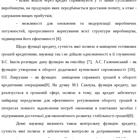
- вільні кошти через кредит спрямовують у ті ланки суспільного
виробництва, на продукцію яких передбачається зростання попиту, а отже -
одержання вищих прибутків;
-
можливості для
оновлення та модернізації виробничих
потужностей,
прогресивного коригування всієї структури виробництва,
підвищення його ефективності
[8].
Щодо функції кредиту, сутність якої полягає в заміщенні готівкових
грошей кредитними, науковці так і не дійшли однозначності в її тлумаченні.
Б.С. Івасів розглядає дану функцію як емісійну [7], А.С. Гальчинський – як
функцію утворення в обороті додаткової купівельної спроможності [18],
О.І. Лаврушин – як функцію заміщення справжніх грошей в обороті
кредитними операціями[9]. На думку М.І. Савлука, функція кредиту, що
реалізується в грошовій сфері, полягає в тому, що кредит забезпечує
найкращі передумови для ефективного регулювання обороту грошей в
інтересах повного задоволення потреб економіки в платіжних засобах і
підтримання достатньої для економічного розвитку стабільності грошей[8].
Деякі науковці визнають також контрольну функцію кредиту,
сутність якої полягає в забезпеченні контролю за дотриманням умов та