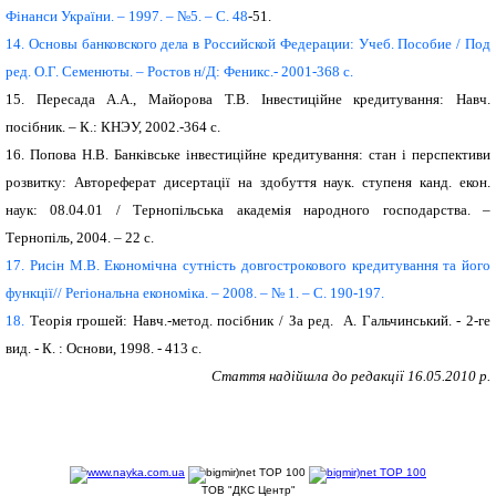
Фiнанси Украïни. – 1997. – №5. – С. 48
-51.
14.
Основы банковского дела в Российской Федерации: Учеб. Пособие / Под
ред. О.Г. Семенюты. – Ростов н/Д: Феникс.- 2001-368 с.
15.
Пересада А.А., Майорова Т.В. Інвестиційне кредитування: Навч.
посібник. – К.: КНЭУ, 2002.-364 с.
16.
Попова Н.В. Банківське інвестиційне кредитування: стан і перспективи
розвитку: Автореферат дисертації на здобуття наук. ступеня канд. екон.
наук: 08.04.01 /
Терноп
i
льська академ
i
я народного господарства
. –
Тернопіль, 2004. – 22 с.
17.
Рисін М.В. Економічна сутність довгострокового кредитування та його
функції// Регіональна економіка. – 2008. – № 1. – С. 190-197.
18.
Теорія грошей: Навч.-метод. посібник /
За ред.
А. Гальчинський. - 2-ге
вид. - К. : Основи, 1998. - 413 с.
Стаття надійшла до редакції 16.05.2010 р.
ТОВ "ДКС Центр"