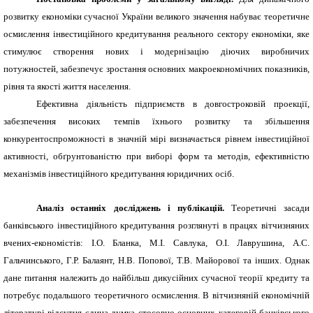
розвитку економіки сучасної України великого значення набуває теоретичне
осмислення інвестиційного кредитування реального сектору економіки, яке
стимулює створення нових і модернізацію діючих виробничих
потужностей, забезпечує зростання основних макроекономічних показників,
рівня та якості життя населення.
Ефективна діяльність підприємств в довгостроковій проекції,
забезпечення високих темпів їхнього розвитку та збільшення
конкурентоспроможності в значній мірі визначається рівнем інвестиційної
активності, обґрунтованістю при виборі форм та методів, ефективністю
механізмів інвестиційного кредитування юридичних осіб.
Аналіз останніх досліджень і публікацій.
Теоретичні засади
банківського інвестиційного кредитування розглянуті в працях вітчизняних
вчених-економістів: І.О. Бланка, М.І. Савлука, О.І. Лаврушина, А.С.
Гальчинського, Г.Р. Балаянт, Н.В. Попової, Т.В. Майорової та інших. Однак
дане питання належить до найбільш дикусійних сучасної теорії кредиту та
потребує подальшого теоретичного осмислення. В вітчизняній економічній
літературі відсутня єдина думка стосовно основних категорій банківського