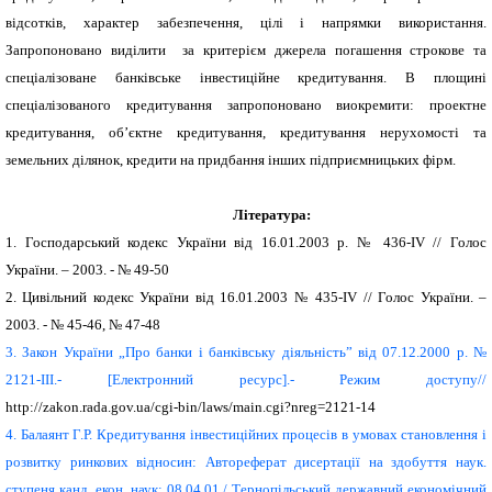
відсотків, характер забезпечення, цілі і напрямки використання.
Запропоновано виділити за критерієм джерела погашення строкове та
спеціалізоване банківське інвестиційне кредитування. В площині
спеціалізованого кредитування запропоновано виокремити: проектне
кредитування, об’єктне кредитування, кредитування нерухомості та
земельних ділянок, кредити на придбання інших підприємницьких фірм.
Література:
1.
Господарський кодекс Украïни вiд 16.01.2003 р. № 436-IV // Голос
Украïни. – 2003. - № 49-50
2.
Цивільний кодекс України від 16.01.2003 № 435-IV // Голос України. –
2003. - № 45-46, № 47-48
3.
Закон України „Про банки i банкiвську дiяльнiсть” вiд 07.12.2000 р. №
2121-III.- [Eлектронний ресурс].- Режим доступу//
http://zakon.rada.gov.ua/cgi-bin/laws/main.cgi?nreg=2121-14
4.
Балаянт Г.Р. Кредитування інвестиційних процесів в умовах становлення і
розвитку ринкових відносин: Автореферат дисертації на здобуття наук.
ступеня канд. екон. наук: 08.04.01 / Тернопільський державний економічний