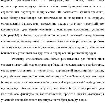
надання організаторських та консультаційних послуг, тому роль
організатора консорціуму найбільш якісно може бути реалізована банком –
стратегічним партнером підприємства. Як зазначають фахівці-практики,
вибір банку-організатора для позичальника та входження в консорціум,
організований банком, який професійно працює на ринку інвестиційного
кредитування, для банків-учасників є основними складовими успішної
співпраці
[
10
]
. Крім того, для успішної практичної реалізації консорціумного
кредитування, банк-організатор повинен максимально ретельно проробити
загальну схему взаємодії всіх учасників, для того, щоб запропонувати іншим
банківським установам вже ґрунтовно опрацьований ринковий продукт.
Розвитку спеціалізованого, більш ризикованого для банків аніж
строкове інвестиційне кредитування, в Україні перешкоджають ряд факторів,
серед яких основними є: недостатньо сприятливий інвестиційний клімат,
відсутність економічної, політичної та ринкової стабільності, яка дозволяла
б розраховувати на погашення заборгованості за рахунок майбутніх доходів
від проекту, обмеженість ресурсів, які могли б бути використані для
масштабного фінансування капіталомістких проектів, низька кваліфікація
учасників спеціалізованого кредитування та брак досвіду, тощо.