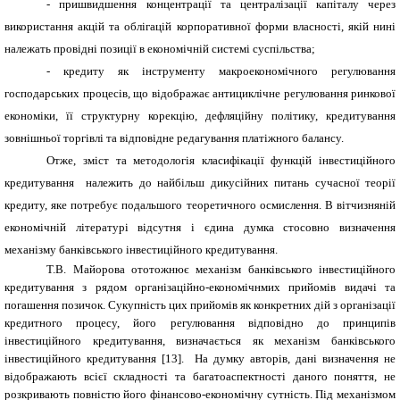
- пришвидшення концентрації та централізації капіталу через
використання акцій та облігацій корпоративної форми власності, якій нині
належать провідні позиції в економічній системі суспільства;
- кредиту як інструменту макроекономічного регулювання
господарських процесів, що відображає антициклічне регулювання ринкової
економіки, її структурну корекцію, дефляційну політику, кредитування
зовнішньої торгівлі та відповідне редагування платіжного балансу.
Отже, зміст та методологія класифікації функцій інвестиційного
кредитування належить до найбільш дикусійних питань сучасної теорії
кредиту, яке потребує подальшого теоретичного осмислення. В вітчизняній
економічній літературі відсутня і єдина думка стосовно визначення
механізму банківського інвестиційного кредитування.
Т.В. Майорова ототожнює механізм банківського інвестиційного
кредитування з рядом організаційно-економічнмих прийомів видачі та
погашення позичок. Сукупність цих прийомів як конкретних дій з організації
кредитного процесу, його регулювання відповідно до принципів
інвестиційного кредитування, визначається як механізм банківського
інвестиційного кредитування [13]. На думку авторів, дані визначення не
відображають всієї складності та багатоаспектності даного поняття, не
розкривають повністю його фінансово-економічну сутність. Під механізмом