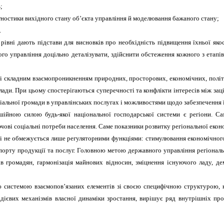
;
агностики вихідного стану об’єкта управління й моделювання бажаного стану;
.
рівні дають підстави для висновків про необхідність підвищення їхньої яко
ого управління доцільно деталізувати, здійснити обстеження кожного з етапів
ні складним взаємопроникненням природних, просторових, економічних, політ
влади. При цьому спостерігаються суперечності та конфлікти інтересів між за
іальної громади в управлінських послугах і можливостями щодо забезпечення ї
ійною силою будь-якої національної господарської системи є регіони. Са
ові соціальні потреби населення. Саме показники розвитку регіональної еконо
ті не обмежується лише регуляторними функціями: стимулювання економічного
порту продукції та послуг. Головною метою державного управління регіональн
в громадян, гармонізація майнових відносин, зміцнення існуючого ладу, де
ю системою взаємопов’язаних елементів зі своєю специфічною структурою, к
дієвих механізмів власної динаміки зростання, вирішує ряд внутрішніх про