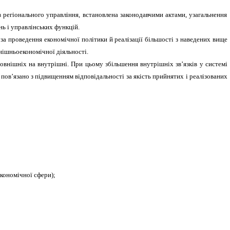
 регіонального управління, встановлена законодавчими актами, узагальнення
нь і управлінських функцій.
за проведення економічної політики й реалізації більшості з наведених вище
внішньоекономічної діяльності.
овнішніх на внутрішні. При цьому збільшення внутрішніх зв’язків у системі
ов’язано з підвищенням відповідальності за якість прийнятих і реалізованих
економічної сфери);