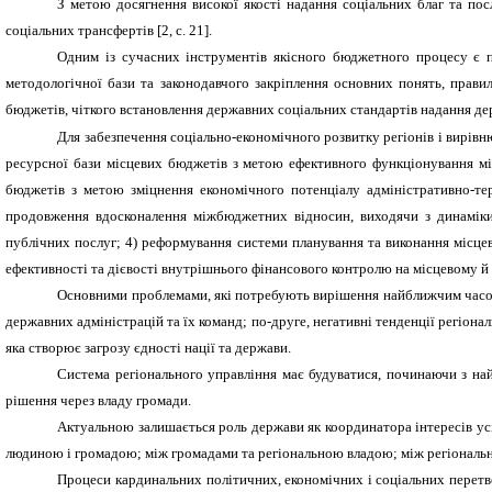
З метою досягнення високої якості надання соціальних благ та по
соціальних трансфертів [2,
c
. 21].
Одним із сучасних інструментів якісного бюджетного процесу є 
методологічної бази та законодавчого закріплення основних понять, прав
бюджетів, чіткого встановлення державних соціальних стандартів надання д
Для забезпечення соціально-економічного розвитку регіонів і вирів
ресурсної бази місцевих бюджетів з метою ефективного функціонування мі
бюджетів з метою зміцнення економічного потенціалу адміністративно-те
продовження вдосконалення міжбюджетних відносин, виходячи з динаміки 
публічних послуг; 4) реформування системи планування та виконання місце
ефективності та дієвості внутрішнього фінансового контролю на місцевому й
Основними проблемами, які потребують вирішення найближчим часом, є
державних адміністрацій та їх команд; по-друге, негативні тенденції регіона
яка створює загрозу єдності нації та держави.
Система регіонального управління має будуватися, починаючи з най
рішення через владу громади.
Актуальною залишається роль держави як координатора інтересів усіх
людиною і громадою; між громадами та регіональною владою; між регіонал
Процеси кардинальних політичних, економічних і соціальних перетво