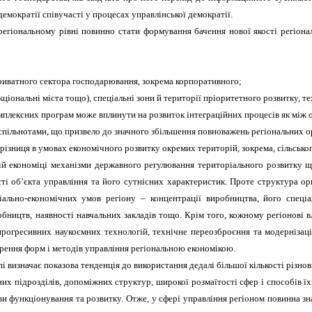
демократії співучасті у процесах управлінської демократії.
гіональному рівні повинно стати формування бачення нової якості регіона
риватного сектора господарювання, зокрема корпоративного;
нкціональні міста тощо), спеціальні зони й території пріоритетного розвитку, 
комплексних програм може вплинути на розвиток інтеграційних процесів як між о
пільнотами, що призвело до значного збільшення повноважень регіональних ор
а різниця в умовах економічного розвитку окремих територій, зокрема, сільськ
ній економіці механізми державного регулювання територіального розвитку щ
 об’єкта управління та його сутнісних характеристик. Проте структура орган
льно-економічних умов регіону – концентрації виробництва, його спеціаліз
обництв, наявності навчальних закладів тощо. Крім того, кожному регіонові в
 прогресивних наукоємних технологій, технічне переозброєння та модерніза
орення форм і методів управління регіональною економікою.
 визначає показова тенденція до використання дедалі більшої кількості різнов
них підрозділів, допоміжних структур, широкої розмаїтості сфер і способів 
и функціонування та розвитку. Отже, у сфері управління регіоном повинна зн