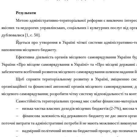
Результати
Метою адміністративно-територіальної реформи є виключно інтере
якісних та недорогих управлінських, соціальних і культурних послуг від ор
дублювалися
[1,
c
. 50]
.
Йдеться про утворення в Україні чіткої системи адміністративно-те
наповнення місцевого бюджету.
Ефективна діяльність органів місцевого самоврядування України бу
України «Про місцеве самоврядування в Україні» та «Про місцеві державні а
забезпечити всебічний розвиток місцевого самоврядування шляхом надання йо
Щоб сприяти територіальному розвитку в Україні, зміцненню сист
організаційної та фінансової автономії органів місцевого самоврядування; 
місцевого самоврядування; розробити чітку систему відповідальності та конт
Самостійність територіальних громад має слабке фінансово-матеріал
–
низька частка власних доходів місцевих бюджетів (2-7%), висока ч
–
фінансова залежність від державного бюджету не дає змоги орга
поточні витрати та адміністративні потреби й не мають можливості виконуват
–
надмірний політичний вплив на бюджетний процес, що позначаєтьс