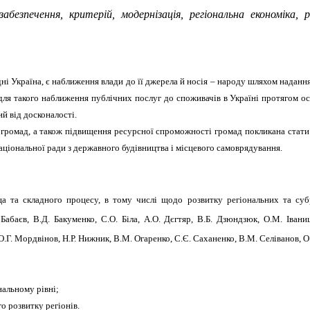
абезпечення, критерій, модернізація, регіональна економіка,
ні Україна, є наближення влади до її джерела й носія – народу шляхом наданн
для такого наближення публічних послуг до споживачів в Україні протягом ос
й від досконалості.
 громад, а також підвищення ресурсної спроможності громад покликана стати 
Національної ради з державного будівництва і місцевого самоврядування.
а та складного процесу, в тому числі щодо розвитку регіональних та субр
Бабаєв, В.Д. Бакуменко, С.О. Біла, А.О. Дєгтяр, В.Б. Дзюндзюк, О.М.
Івани
Г. Мордвінов, Н.Р. Нижник, В.М. Огаренко, С.Є. Саханенко, В.М. Селіванов, О.
нальному рівні;
о розвитку регіонів.