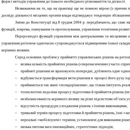
форм і методів управління до їхнього необхідного різноманіття та дієвості.
Незважаючи на те, що на практиці ще не повною мірою (з причин пе
досвіду діяльності місцевих органів влади підтверджує тенденцію збільшення 
Зміни до Конституції від 8 грудня 2004 р. передбачають, що саме на
функцій, зокрема, планування та прогнозування, управління технічним розвитк
Перерозподіл функцій управління між центральними та місцевими ор
управління регіоном одночасно супроводжується підвищенням їхньої складнос
керівних впливів.
Серед основних проблем у прийнятті управлінських рішень на регіон
–
велика кількість прийнятих рішень («перенасичення») часто сприч
–
прийняті рішення не враховують попередні, дублюють одне одно
–
відбувається трансформація мети рішення в процесі його руху іє
–
приймаються так звані «псевдорішення», що тільки імітують реаль
–
технологічні недоліки процесу підготовки й прийняття рішень (пе
–
незбалансованість керівного впливу на різні підсистеми об’єкта у
–
відсутність процедури узгодження рішень з їхніми виконавцями;
–
тривалий термін процесу підготовки й прийняття рішень, їхні «за
–
нереальні «мобілізуючі» терміни, установлені для виконання ріше
–
низька питома вага інноваційних, стратегічних підходів;