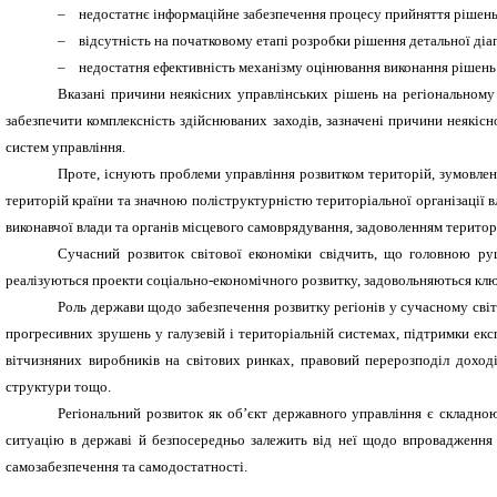
–
недостатнє інформаційне забезпечення процесу прийняття рішень
–
відсутність на початковому етапі розробки рішення детальної ді
–
недостатня ефективність механізму оцінювання виконання рішень
Вказані причини неякісних управлінських рішень на регіональному 
забезпечити комплексність здійснюваних заходів, зазначені причини неякісн
систем управління.
Проте, існують проблеми управління розвитком територій, зумовле
територій країни та значною поліструктурністю територіальної організації 
виконавчої влади та органів місцевого самоврядування, задоволенням територ
Сучасний розвиток світової економіки свідчить, що головною руш
реалізуються проекти соціально-економічного розвитку, задовольняються ключ
Роль держави щодо забезпечення розвитку регіонів у сучасному сві
прогресивних зрушень у галузевій і територіальній системах, підтримки екс
вітчизняних виробників на світових ринках, правовий перерозподіл доході
структури тощо.
Регіональний розвиток як об’єкт державного управління є складно
ситуацію в державі й безпосередньо залежить від неї щодо впровадження 
самозабезпечення та самодостатності.