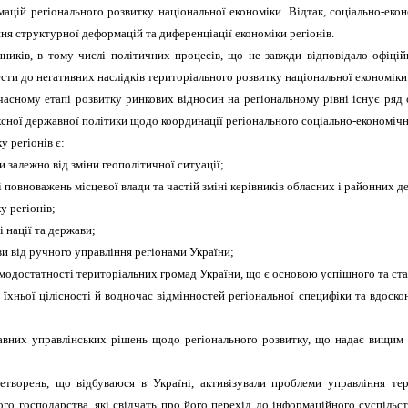
цій регіонального розвитку національної економіки. Відтак, соціально-еко
ння структурної деформацій та диференціації економіки регіонів.
ників, в тому числі політичних процесів, що не завжди відповідало офіцій
сти до негативних наслідків територіального розвитку національної економіки
учасному етапі розвитку ринкових відносин на регіональному рівні існує ряд
ксної державної політики щодо координації регіонального соціально-економічно
 регіонів є:
и залежно від зміни геополітичної ситуації;
і повноважень місцевої влади та частій зміні керівників обласних і районних 
у регіонів;
 нації та держави;
и від ручного управління регіонами України;
амодостатності територіальних громад України, що є основою успішного та ста
 їхньої цілісності й водночас відмінностей регіональної специфіки та вдоско
жавних управлінських рішень щодо регіонального розвитку, що надає вищим
етворень, що відбуваюся в Україні, активізували проблеми управління те
ого господарства, які свідчать про його перехід до інформаційного суспільс