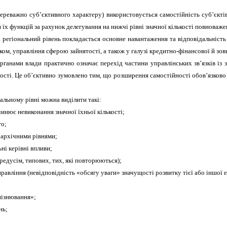
реважно суб’єктивного характеру) використовується самостійність суб’єктів
їх функцій за рахунок делегування на нижчі рівні значної кількості повноваже
 регіональний рівень покладається основне навантаження та відповідальність 
ом, управління сферою зайнятості, а також у галузі кредитно-фінансової й зо
ганами влади практично означає перехід частини управлінських зв’язків із з
ті. Це об’єктивно зумовлено тим, що розширення самостійності обов’язково п
альному рівні можна виділити такі:
инює невиконання значної їхньої кількості;
го;
рархічними рівнями;
ні керівні впливи;
редусім, типових, тих, які повторюються);
правління (невідповідність «обсягу уваги» значущості розвитку тієї або іншої 
пізнювання»;
нь;