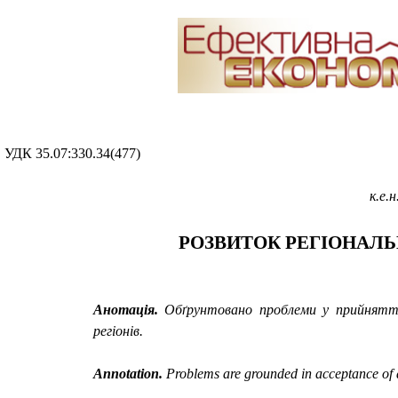
УДК
35.07:330.34(
477
)
к.е.
РОЗВИТОК РЕГІОНАЛЬ
Анотація.
Обґрунтовано проблеми у прийнятті 
регіонів.
Annotation.
Problems are grounded in acceptance of a