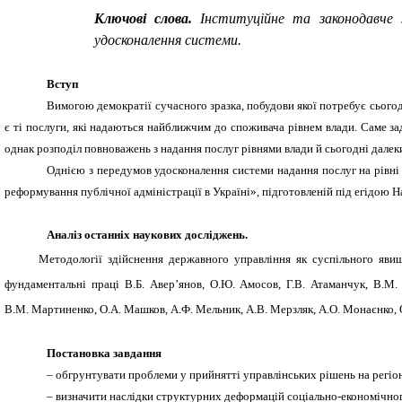
Ключові слова.
Інституційне та законодавче з
удосконалення системи.
Вступ
Вимогою демократії сучасного зразка, побудови якої потребує сьогод
є ті послуги, які надаються найближчим до споживача рівнем влади. Саме за
однак розподіл повноважень з надання послуг рівнями влади й сьогодні далеки
Однією з передумов удосконалення системи надання послуг на рівні
реформування публічної адміністрації в Україні», підготовленій під егідою 
Аналіз останніх наукових досліджень.
Методології здійснення державного управління як суспільного явищ
фундаментальні праці В.Б. Авер’янов, О.Ю. Амосов, Г.В. Атаманчук, В.М. 
В.М. Мартиненко, О.А. Машков, А.Ф. Мельник, А.В. Мерзляк, А.О. Монаєнко, О.
Постановка завдання
– обгрунтувати проблеми у прийнятті управлінських рішень на регіо
– визначити наслідки структурних деформацій соціально-економічног