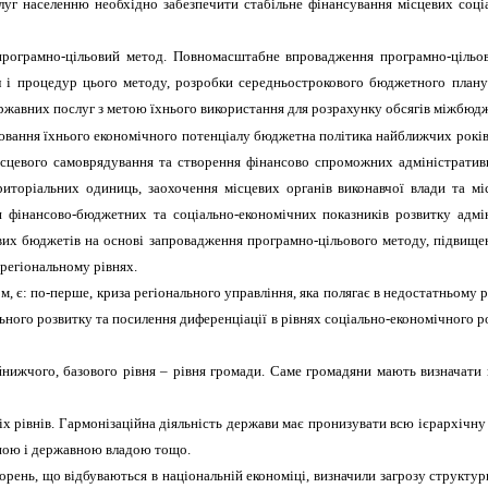
слуг населенню необхідно забезпечити стабільне фінансування місцевих соці
програмно-цільовий метод. Повномасштабне впровадження програмно-цільов
ил і процедур цього методу, розробки середньострокового бюджетного плану
ержавних послуг з метою їхнього використання для розрахунку обсягів міжбюд
нювання їхнього економічного потенціалу бюджетна політика найближчих років 
сцевого самоврядування та створення фінансово спроможних адміністративн
риторіальних одиниць, заохочення місцевих органів виконавчої влади та м
фінансово-бюджетних та соціально-економічних показників розвитку адмін
вих бюджетів на основі запровадження програмно-цільового методу, підвищ
 регіональному рівнях.
: по-перше, криза регіонального управління, яка полягає в недостатньому рів
льного розвитку та посилення диференціації в рівнях соціально-економічного 
нижчого, базового рівня – рівня громади. Саме громадяни мають визначати м
 рівнів. Гармонізаційна діяльність держави має пронизувати всю ієрархічну 
ьною і державною владою тощо.
рень, що відбуваються в національній економіці, визначили загрозу структур