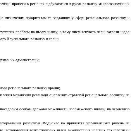
номічні процеси в регіонах відбуваються в руслі розвитку макроекономічних
но визначеним пріоритетам та завданням у сфері регіонального розвитку й
.
 суттєвих проблем на цьому шляху, в тому числі існують певні загрози щодо
го й суспільного розвитку в країні.
державних адміністрацій;
лого регіонального розвитку країни;
налення механізмів реалізації оновлених стратегій регіонального розвитку на
 посадовим особам держави можливість необмеженого впливу на керівників
риторіальним розвитком. Водночас на прийняття управлінських рішень на
тва, встановлення довгострокових цілей, використання новітніх технологій (у