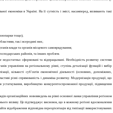
льної економіки
в Україні. На її сутність і зміст, насамперед, впливають такі
технопарки тощо);
бластями, так і всередині них;
ганів влади та органів місцевого самоврядування;
огосподарських районів, та інших проблем.
е недостатньо сформовані та відпрацьовані. Необхідність розвитку системи
ів управління на регіональному рівні, ступінь деталізації функцій і вибір
ації, кількості суб’єктів економічної діяльності (основних, допоміжних,
ластиві різні спрямованість і динаміка розвитку. Модернізація продукції, що
ція устаткування, виробництво конкурентоспроможної продукції, підвищення
идів організаційних нововведень на рівні основної ланки управління регіоном
їхнього впливу. Це підтверджує висновок, що в кожному регіоні вдосконалення
айти відображення відповідна переорієнтація від типізації використовуваних