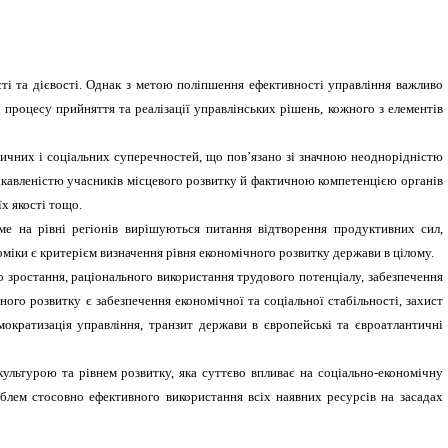
сті та дієвості. Однак з метою поліпшення ефективності управління важливо
 процесу прийняття та реалізації управлінських рішень, кожного з елементів
ичних і соціальних суперечностей, що пов’язано зі значною неоднорідністю
цікавленістю учасників місцевого розвитку й фактичною компетенцією органів
х якості тощо.
ме на рівні регіонів вирішуються питання відтворення продуктивних сил,
міки є критерієм визначення рівня економічного розвитку держави в цілому.
 зростання, раціонального використання трудового потенціалу, забезпечення
ого розвитку є забезпечення економічної та соціальної стабільності, захист
мократизація управління, транзит держави в європейські та євроатлантичні
ультурою та рівнем розвитку, яка суттєво впливає на соціально-економічну
блем стосовно ефективного використання всіх наявних ресурсів на засадах