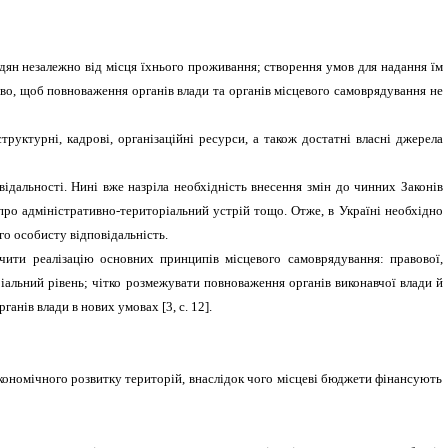
дян незалежно від місця їхнього проживання; створення умов для надання їм
иво, щоб повноваження органів влади та органів місцевого самоврядування не
руктурні, кадрові, організаційні ресурси, а також достатні власні джерела
ідальності. Нині вже назріла необхідність внесення змін до чинних Законів
 про адміністративно-територіальний устрій тощо. Отже, в Україні необхідно
о особисту відповідальність.
чити реалізацію основних принципів місцевого самоврядування: правової,
ріальний рівень; чітко розмежувати повноваження органів виконавчої влади й
рганів влади в нових умовах [3,
c
. 12].
кономічного розвитку територій, внаслідок чого місцеві бюджети фінансують