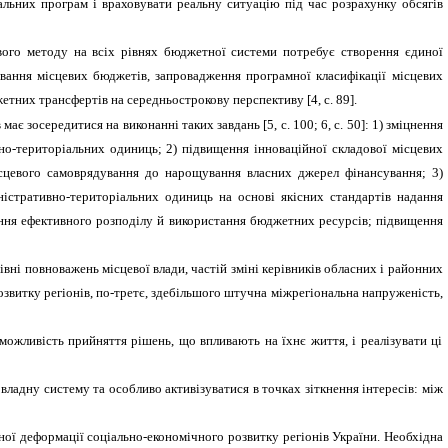
альних програм і враховувати реальну ситуацію під час розрахунку обсягів
ого методу на всіх рівнях бюджетної системи потребує створення єдиної
вання місцевих бюджетів, запровадження програмної класифікації місцевих
жетних трансфертів на середньострокову перспективу [4,
c
. 89].
має зосередитися на виконанні таких завдань [5,
c
. 100; 6,
c
. 50]:
1)
зміцнення
о-територіальних одиниць; 2) підвищення інноваційної складової місцевих
ісцевого самоврядування до нарощування власних джерел фінансування; 3)
істративно-територіальних одиниць на основі якісних стандартів надання
ення ефективного розподілу й використання бюджетних ресурсів; підвищення
ні повноважень місцевої влади, частій зміні керівників обласних і районних
розвитку регіонів, по-третє, здебільшого штучна міжрегіональна напруженість,
ожливість прийняття рішень, що впливають на їхнє життя, і реалізувати ці
владну систему та особливо активізуватися в точках зіткнення інтересів: між
ної деформації соціально-економічного розвитку регіонів України. Необхідна