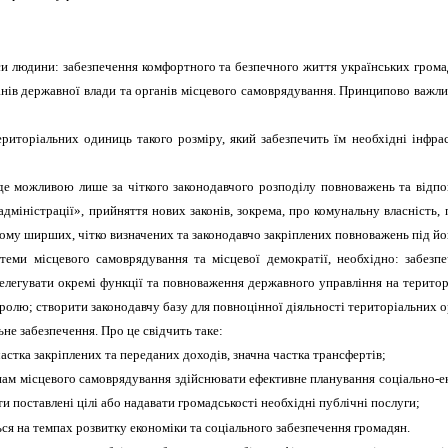
си людини:
забезпечення комфортного та безпечного життя українських грома
ганів державної влади та органів місцевого самоврядування. Принципово важл
риторіальних одиниць такого розміру, який забезпечить їм необхідні інфраст
де можливою лише за чіткого законодавчого розподілу повноважень та відпов
дміністрації», прийняття нових законів, зокрема, про комунальну власність,
му ширших, чітко визначених та законодавчо закріплених повноважень під йог
еми місцевого самоврядування та місцевої демократії, необхідно: забезпе
делегувати окремі функції та повноваження державного управління на терито
ролю; створити законодавчу базу для повноцінної діяльності територіальних о
ьне забезпечення.
Про це свідчить таке:
астка закріплених та переданих доходів, значна частка трансфертів;
нам місцевого самоврядування здійснювати ефективне планування соціально-е
и поставлені цілі або надавати громадськості необхідні публічні послуги;
я на темпах розвитку економіки та соціального забезпечення громадян.