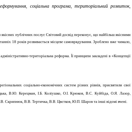
 реформування, соціальна програма, територіальний розвиток,
я якісних публічних послуг. Світовий досвід переконує, що найбільш якісними
танніх 1
8
років розвивається місцеве самоврядування.
Зроблено вже чимало,
адміністративно-територіальна реформа. Її принципи закладені в «Концепції
егіональних соціально-економічних систем різних рівнів, присвятили свої
цька, В.Ю. Керецман, І.Б. Коліушко, О.І. Крюков, В.С. Куйбіда, О.Я. Лазор,
В. Скрипнюк, В.В. Тертичка, В.В. Цвєтков, Ю.П. Шаров та інші відомі вчені.