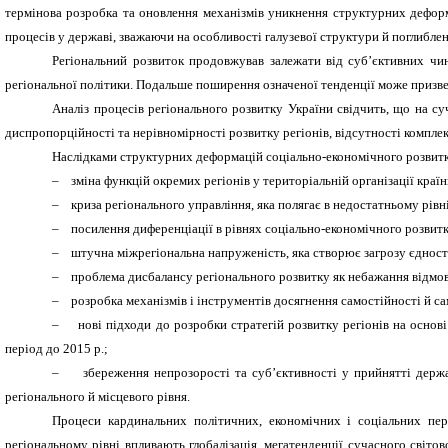
термінова розробка та оновлення механізмів уникнення структурних деформа
процесів у державі, зважаючи на особливості галузевої структури й поглибле
Регіональний розвиток продовжував залежати від суб’єктивних чин
регіональної політики. Подальше поширення означеної тенденції може призве
Аналіз процесів регіонального розвитку України свідчить, що на с
диспропорційності та нерівномірності розвитку регіонів, відсутності компле
Наслідками структурних деформацій соціально-економічного розвитку
–
зміна функцій окремих регіонів у територіальній організації країн
–
криза регіонального управління, яка полягає в недостатньому рівн
–
посилення диференціації в рівнях соціально-економічного розвитк
–
штучна міжрегіональна напруженість, яка створює загрозу єдності
–
проблема дисбалансу регіонального розвитку як небажання відмов
–
розробка механізмів і інструментів досягнення самостійності й с
–
нові підходи до розробки стратегій розвитку регіонів на основі
період до 2015 р.;
–
збереження непрозорості та суб’єктивності у прийнятті дер
регіонального й місцевого рівня.
Процеси кардинальних політичних, економічних і соціальних пер
регіональному рівні впливають глобалізація, мегатенденції сучасного світов