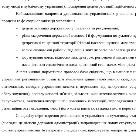
тому числі в публічному управлінні), поширення децентралізації, здійснення 
Найважливішим напрямом удосконалення управлінських рішень на ре
процеси та фактори організації управління.
–
децентралізація державного управління та регулювання;
–
різке скорочення державної власності й формування потужного п
–
депресивні та кризові території (гірські населені пункти, малі фу
–
великі економічні райони, виділення яких як регіонів реалізації 
–
формування нових відносин між центром, регіонами й місцевими с
–
наявність зон екологічного лиха, критичний стан малих міст, різк
Аналіз чинної нормативно-правової бази свідчить, що в національ
управління регіональним розвитком зумовлена динамічною зміною складності
оптимальних методів управління залежать переважно від конкретних соціа
обслуговуючих), розгалуженості зв’язків, кількості високотехнологічних вир
випускається, залучення внутрішніх і зовнішніх інвестицій, впровадження
рівня зайнятості населення, якості його життя вимагають адекватного перетв
Специфіку перетворення регіонального управління на сучасному етапі
(сьогодні це місцеві державні адміністрації), запровадження нових структур
систем управління має бути досить специфічним, враховувати конкретні умов