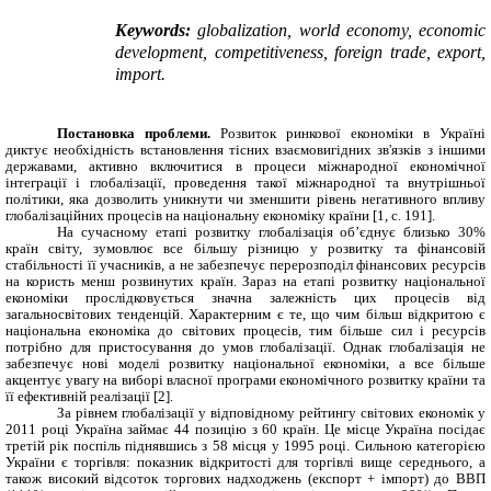
Keywords
:
globalization,
world economy
, economic
development, competitiveness, foreign trade,
export,
import.
Постановка проблеми.
Розвиток ринкової економіки в Україні
диктує необхідність встановлення тісних взаємовигідних зв'язків з іншими
державами, активно включитися в процеси міжнародної економічної
інтеграції і глобалізації, проведення такої міжнародної та внутрішньої
політики, яка дозволить уникнути чи зменшити рівень негативного впливу
глобалізаційних процесів на національну економіку країни [1, с. 191].
На сучасному етапі розвитку глобалізація об’єднує близько 30%
країн світу, зумовлює все більшу різницю у розвитку та фінансовій
стабільності її учасників, а не забезпечує перерозподіл фінансових ресурсів
на користь менш розвинутих країн. Зараз на етапі розвитку національної
економіки прослідковується значна залежність цих процесів від
загальносвітових тенденцій. Характерним є те, що чим більш відкритою є
національна економіка до світових процесів, тим більше сил і ресурсів
потрібно для пристосування до умов глобалізації. Однак глобалізація не
забезпечує нові моделі розвитку національної економіки, а все більше
акцентує увагу на виборі власної програми економічного розвитку країни та
її ефективній реалізації [2].
За рівнем глобалізації у відповідному рейтингу світових економік у
2011 році Україна займає 44 позицію з 60 країн. Це місце Україна посідає
третій рік поспіль піднявшись з 58 місця у 1995 році. Сильною категорією
України є торгівля: показник відкритості для торгівлі вище середнього, а
також високий відсоток торгових надходжень (експорт + імпорт) до ВВП