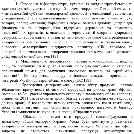
1. Створення інфраструктури, сумісної із західноєвропейською та
здатною функціонувати з нею в одній системі координат. Головні її елементи
– це самостійні суб'єкти господарської діяльності; економічний раціоналізм
у відносинах з країнами-учасницями; створення режиму вільного руху
товарів, послуг, капіталів; формування мережі банків і ділових центрів для
фінансування та інформаційної підтримки державних та приватних
інвестиційних проектів; комплексне використання й охорона природних
ресурсів; співробітництво в розвитку паливно-сировинної бази; раціональне
використання енергетичних ресурсів; співробітництво в технологічному
оновленні металургійних підприємств, розвитку АПК, харчової та
переробної промисловості; створення сучасних телекомунікацій; розвиток
уніфікованої митної системи [19].
2. Максимального використання переваг міжнародного розподілу
праці та розташування в центрі Європи необхідно максимально, створити
сприятливий клімат для залучення іноземного капіталу та зарубіжних
інвестицій. Це сприятиме, наряду з іншими заходами, прискоренню
інтеграції України до європейського союзу (ЄС) [19].
3. Проведення диверсифікації ринків збуту продукції шляхом
збільшення присутності вітчизняної продукції на ринках країн Африки,
Америки та Азії (частка українського експорту в загальному обсязі експорту
станом на 2011 рік становить трохи більше третини українського експорту
до цих країн). А враховуючи велику ємність ринків цих країн такий захід
може стати вагомим, що сприятиме покращенню платіжного балансу
України і зміцненню конкурентних позицій України у світі.
4. Збільшення питомої ваги продукції машинобудування в
загальному обсязі експорту України. Може бути досягнуто у результаті
використання конкурентних переваг, якими володіє Україна в цій сфері,
зокрема це стосується вітчизняної продукції літакобудування,