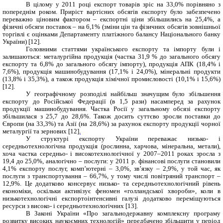
В цілому у 2011 році експорт товарів зріс на 33,0% порівняно з
попереднім роком. Приріст вартісних обсягів експорту було забезпечено
переважно ціновим фактором – експортні ціни збільшились на 25,4%, а
фізичні обсяги поставок – на 6,1% (зміни цін та фізичних обсягів зовнішньої
торгівлі є оцінками Департаменту платіжного балансу Національного банку
України)
[12
]
.
Головними статтями українського експорту та імпорту були і
залишаються: металургійна продукція (частка 31,9 % до загального обсягу
експорту та 6,8% до загального обсягу імпорту), продукція АПК (18,4% і
7,6%), продукція машинобудування (17,1% і 24,0%), мінеральні продукти
(13,8% і 35,3%), а також продукція хімічної промисловості (10,1% і 15,6%)
[
12
]
.
У географічному розподілі найбільш значущим було збільшення
експорту до Російської Федерації (в 1,5 рази) насамперед за рахунок
продукції машинобудування. Частка Росії у загальному обсязі експорту
збільшилася з 25,7 до 28,6%. Також досить суттєво зросли поставки до
Європи (на 33,3%) та Азії (на 28,6%) за рахунок експорту продукції чорної
металургії та зернових [
12
].
У структурі експорту України переважає низько- і
середньотехнологічна продукція (рослинна, харчова, мінеральна, метали),
хоча частка середньо- і високотехнологічної у 2007–2011 роках зросла з
19,4 до 25,0%, аналогічно – послуги: у 2011 р. фінансові послуги становили
4,1% експорту послуг, комп’ютерні – 3,0%, зв’язку – 2,9%, у той час, як
послуги з транспортування – 66,7%, у тому числі повітряний транспорт –
12,9%. Це додатково консервує низько- та середньотехнологічний рівень
економіки, оскільки активізує феномен «голландської хвороби», коли в
низькотехнологічні експортоінтенсивні галузі додатково переміщуються
ресурси з високо- і середньотехнологічних [13].
В Законі України «Про загальнодержавну комплексну програму
розвитку високих наукоємних технологій» передбачено збільшити у період