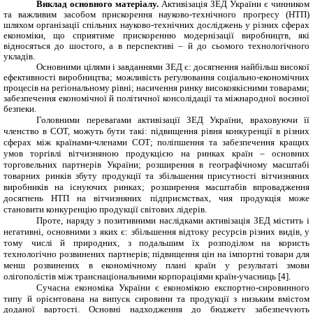
Виклад основного матеріалу.
Активізація ЗЕД України є чинником
та важливим засобом прискорення науково-технічного прогресу (НТП)
шляхом організації спільних науково-технічних досліджень у різних сферах
економіки, що сприятиме прискоренню модернізації виробництв, які
відносяться до шостого, а в перспективі – й до сьомого технологічного
укладів.
Основними цілями і завданнями ЗЕД є: д
осягнення найбільш високої
ефективності виробництва; можливість регулювання соціально-економічних
процесів на регіональному рівні; насичення ринку високоякісними товарами;
забезпечення економічної й політичної консолідації та міжнародної воєнної
безпеки.
Головними перевагами активізації ЗЕД України, враховуючи її
членство в СОТ, можуть бути такі: підвищення рівня конкуренції в різних
сферах між країнами-членами СОТ; поліпшення та забезпечення кращих
умов торгівлі вітчизняною продукцією на ринках країн – основних
торговельних партнерів України; розширення в географічному масштабі
товарних ринків збуту продукції та збільшення присутності вітчизняних
виробників на існуючих ринках; розширення масштабів впровадження
досягнень НТП на вітчизняних підприємствах, чия продукція може
становити конкуренцію продукції світових лідерів.
Проте, наряду з позитивними наслідками активізація ЗЕД містить і
негативні, основними з яких є: збільшення відтоку ресурсів різних видів, у
тому числі й природних, з подальшим їх розподілом на користь
технологічно розвинених партнерів; підвищення цін на імпортні товари для
менш розвинених в економічному плані країн у результаті змови
олігополістів між транснаціональними корпораціями країн-учасниць [4].
С
учасна економіка
України
є
економікою
експортно-
сировинного
типу
й орієнтована на випуск сировини та продукції з низьким вмістом
доданої вартості
. Основні надходження до бюджету забезпечують