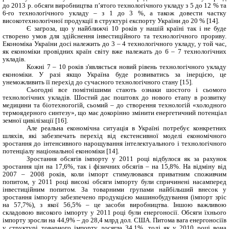
до 2013 р. обсяги виробництва п’ятого технологічного укладу з 5 до 12 % та
6-го технологічного укладу – з 1 до 3 %, а також довести частку
високотехнологічної продукції в структурі експорту України до 20 % [14].
Є загроза, що у найближчі 10 років у нашій країні так і не буде
створено умов для здійснення інвестиційного та технологічного прориву.
Економіка України досі належить до 3 – 4 технологічного укладу, у той час,
як економіки провідних країн світу вже належать до 6 – 7 технологічних
укладів.
Кожні 7 – 10 років з'являється новий рівень технологічного укладу
економіки. У разі якщо Україна буде розвиватись за інерцією, це
унеможливить її перехід до сучасного технологічного стану [15].
Сьогодні все помітнішими стають ознаки шостого і сьомого
технологічних укладів. Шостий дає поштовх до нового етапу в розвитку
медицини та біотехногогій, сьомий – до створення технологій «холодного
термоядерного синтезу», що має докорінно змінити енергетичний потенціал
земної цивілізації [16].
Але реальна економічна ситуація в Україні потребує конкретних
шляхів, які забезпечать перехід від екстенсивної моделі економічного
зростання до інтенсивного нарощування інтелектуального і технологічного
потенціалу національної економіки [14].
Зростання обсягів імпорту у 2011 році відбулося як за рахунок
зростання цін на 17,6%, так і фізичних обсягів – на 15,8%.
На відміну від
2007 – 2008 років, коли імпорт стимулювався приватним споживчим
попитом, у 2011 році високі обсяги імпорту були спричинені насамперед
інвестиційним попитом.
За товарними групами найбільший внесок у
зростання імпорту забезпечено продукцією машинобудування (імпорт зріс
на 57,7%), з якої 56,5% – це засоби виробництва. Іншою важливою
складовою високого імпорту у 2011 році були енергоносії. Обсяги їхнього
імпорту зросли на 44,9% – до 28,4 млрд дол. США. Питома вага енергоносіїв
у структурі товарного імпорту досягла 34,1%, тоді як у 2010 році вона