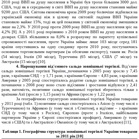
2010 році ВВП на душу населення в Україні був трохи більшим 3000 дол.
США, тоді як в середньому в світі ВВП на душу населення становив майже
9200 дол. США. Світова економічна криза 2009 року болючіше відбилася на
українській економіці ніж в цілому на світовій: падіння ВВП України
становило майже 15%, тоді як цей показник у світовій економіці зменшився
лише на 2,3%. У 2010 році проти 2009 року ВВП на душу населення зріс на
4,2% [9]. А у 2011 році порівняно з 2010 роком ВВП на душу населення в
доларах США збільшився на 8,0% в розрахунку по паритету купівельної
спроможності населення, проте Україна займає лише 103 місце серед 181
країни опустившись на одну сходинку проти 2010 року, поступаючись
основним торговельним партнерам (за обсягами експорту), таким як: Росія
(54 місце), Італія (30 місце), Туреччина (65 місце), США (7 місце) та
Австралія (15 місце) [10].
4. Нарощування від'ємного сальдо зовнішньої торгівлі.
Від’ємне
сальдо зовнішньої торгівлі України
,
починаючи з 2005 року зросло у 7,45
рази, з країнами СНД – у 1,71 рази, з країнами Європи – 4,83 рази, з країнами
Америки у 2005 році спостерігалось додатне сальдо зовнішньої торгівлі, а
починаючи з 2008 року воно стало від'ємним і зростання відбулося у 2,41
рази, натомість, позитивне сальдо зовнішньої торгівлі збереглось тільки з
країнами Азії (зросло у 1,15 рази) та Африки (зросло у 1,22 рази).
За географічною структурою зовнішньої торгівлі України товарами
у 2011 році (табл. 1) позитивне сальдо спостерігалось з Азією (у тому числі з
Туреччиною) та Африкою (у тому числі з Єгиптом), а від'ємне – з країнами
СНД (у тому числі з Росією), Європою (проте
з Італією, найбільшим
партнером України у Європі спостерігався профіцит),
Америкою (
у тому
числі з США) та
з Австралією і Океанією (у тому числі з Австралією)
[11
].
Таблиця 1. Географічна структура зовнішньої торгівлі України товарами
за 2011 рік
[10
]