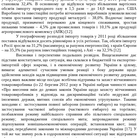
становила 32,4%. В основному це відбулося через збільшення вартісних
обсягів імпорту природного газу в 1,5 рази – до 14,0 млрд дол. США
Виробничі та інвестиційні потреби вітчизняних виробників зумовили високі
темпи зростання імпорту продукції металургії – 38,0%. Водночас імпорт
продукції, призначеної переважно для кінцевого споживання, зростав
низькими темпами – 4,5% для промислових товарів і 10,1% для продукції
агропромислового комплексу (АПК) [12].
У географічному розподілі
імпорту товарів у 2011 році збільшення
поставок відбувалося досить рівномірно в усіх регіонах. Так, обсяги імпорту
з Росії зросли на 31,2% (насамперед за рахунок енергоносіїв), з країн Європи
– на 35,3% (за рахунок інвестиційних товарів), з Азії – на 32,5% [12].
Висновки і перспективи подальших розвідок.
Вищезазначене дає
підстави констатувати, що ситуація, яка склалася в бюджетній та експортно-
імпортній сфері зокрема, і в економічному розвитку України в цілому,
вимагає адекватної сучасним умовам реакції з боку держави щодо
здійснення заходів задля підвищення рівня економічного розвитку держави,
серед яких важливе місце посідає всебічна підтримка та захист вітчизняного
товаровиробника (із 22 березня 2012 року в Україні набрав чинності закон
«Про внесення змін до деяких законів України щодо захисту вітчизняних
товаровиробників у відповідь на дискримінаційні та/або недружні дії
іноземних держав, митних союзів або економічних угрупувань». Такими
заходами є: застосування повної заборони (повного ембарго) на торгівлю;
застосування часткової заборони (часткового ембарго) на торгівлю;
позбавлення режиму найбільшого сприяння або пільгового спеціального
режиму; запровадження спеціального мита; запровадження режиму
ліцензування зовнішньоекономічних операцій; встановлення квот; інші
заходи, передбачені законами та міжнародними договорами України [17]. У
той же час значну роль в оздоровленні економічної ситуації має відігравати