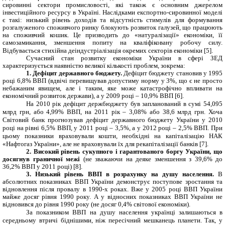
сировинні сектори промисловості, які також є основним джерелом
інвестиційного ресурсу в Україні. Наслідками експортно-сировинної моделі
є такі: низький рівень доходів та відсутність стимулів для формування
розгалуженого споживчого ринку блокують розвиток галузей, що працюють
на споживчий кошик. Це призводить до «натуралізації» економіки, її
самозамикання, зменшення попиту на кваліфіковану робочу силу.
Відбувається стихійна деіндустріалізація окремих секторів економіки [5
].
Сучасний стан розвитку економіки України в сфері ЗЕД
характеризується наявністю великої кількості проблем, зокрема:
1. Дефіцит державного бюджету.
Дефіцит бюджету становив у 1995
році 6,8% ВВП (вдвічі перевищував допустиму норму у 3%, що є не просто
небажаним явищем, але і таким, яке може катастрофічно впливати на
економічний розвиток держави), а у 2009 році – 10,9% ВВП [6].
На 2010 рік дефіцит держбюджету був запланований в сумі 54,095
млрд грн, або 4,99% ВВП, на 2011 рік – 3,08% або 38,6 млрд грн. Хоча
Світовий банк прогнозував дефіцит державного бюджету України у 2010
році на рівні 6,5% ВВП, у 2011 році – 3,5%, а у 2012 році – 2,5% ВВП. При
цьому показники враховували кошти, необхідні на капіталізацію НАК
«Нафтогаз України», але не враховували їх для рекапіталізації банків [7].
2. Високий рівень сукупного і гарантованого боргу України, що
досягнув граничної межі
(не зважаючи на деяке зменшення з 39,6% до
36,2% ВВП у 2011 році) [8].
3. Низький рівень ВВП в розрахунку на душу населення.
В
абсолютних показниках ВВП України демонструє поступове зростання та
відновлення після провалу в 1990-х роках. Вже у 2005 році ВВП України
майже досяг рівня 1990 року. А у відносних показниках ВВП України не
відновився до рівня 1990 року (не досяг 0,4% світової економіки).
За показником ВВП на душу населення українці залишаються в
середньому втричі біднішими, ніж пересічний мешканець планети. Так, у