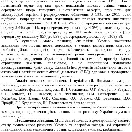
(111%, тоді як середній показник в індексі становить 99%). Проте
позитивний ефект від цих двох показників нівелює оцінка «нижче
середнього» щодо тарифних і нетарифних бар'єрів, зручності для
міжнародної торгівлі і розрахункових обмежень. З 1995 по 2011 роки
відбулось покращення таких показників як: приріст прямих інвестицій
(внутрішніх і зовнішніх, % ВВП) з 0,7% (при середньому показнику для
індексу 3,6%) до 4,1% (при середньому показнику 4,5%), розвиток туризму
(внутрішній і зовнішній, у розрахунку на 1000 осіб населення), з 202 (при
середньому показнику 857) до 938 (при середньому показнику 1308)
[3].
В сучасних умовах розвитку економіки України важливим
завданням, яке постає перед державою в умовах розгортання світових
глобалізаційних процесів задля забезпечення висхідного тренду
економічного розвитку, є підвищення рівня конкурентоспроможності
держави та входження України в світовий економічний простір гідним
стратегічно важливим партнером, а не сировинним придатком
високорозвинених країн світу. Одним із інструментів забезпечення цього є
активізація зовнішньоекономічної діяльності (ЗЕД) держави з провідними
країнами світу – технологічними лідерами.
Аналіз останніх досліджень і публікацій.
Дослідженням ролі
глобалізації та її впливу на економічний розвиток держав світу займалась
велика кількість фахівців, зокрема: В.П. Степаненко, О.Г. Білорус, І.Р Боднар,
О.Г. Пеньков, О.І. Олексюк,
Д.Л. Лук’яненко, О.М. Гончаренко, Ю.М.
Мацейко, В.А. Зленко, О.К., Сколенко, О.С. Бодрук, О.В. Зернецька, В.О.
Врадій, Л.І. Кудряченко, Н.І. Гражевська та багато інших.
Проте невирішеними залишаються питання, пов’язані з розробкою
заходів щодо підвищення рівня економічного розвитку України в умовах
глобалізації.
Постановка завдання.
Мета статті полягає в дослідженні сучасного
стану економічного розвитку України та розробка заходів, які сприяли б
підвищенню рівня економічного розвитку держави в умовах глобалізації.