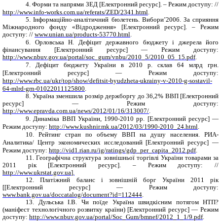
4. Форми та напрями ЗЕД [Електронний ресурс]. – Режим доступу: //
http://www.info-works.com.ua/referats/ZED/2341.html
.
5. І
нформаційно-аналітичний бюлетень. Вибори’2006. За сприяння
Міжнародного фонду «Відродження» [Електронний ресурс]. – Режим
доступу: //
www.unian.ua/products-53770.html
.
6
. Орловська Н. Дефіцит державного бюджету і джерела його
фінансування
[Електронний ресурс] — Режим доступу:
http://www.nbuv.gov.ua/portal/soc_gum/vnbu/2010_5/2010_05_15.pdf
.
7. Дефіцит бюджету України в 2010 р. склав 64 млрд грн.
[Електронний ресурс] — Режим доступу:
http://www.rbc.ua/ukr/top/show/defitsit-byudzheta-ukrainy-v-2010-g-sostavil-
64-mlrd-grn-01022011125800
.
8. Україна зменшила розмір держборгу до 36,2% ВВП
[Електронний
ресурс] — Режим доступу:
http://www.epravda.com.ua/news/2012/01/16/313007/
.
9. Динаміка ВВП України, 1990-2010 рр.
[Електронний ресурс] —
Режим доступу:
http://www.kushnir.mk.ua/2012/03/1990-2010_24.html
.
10. Рейтинг стран по объему ВВП на душу населения. РИА-
Аналитика/ Центр экономических исследований
[Електронний ресурс] —
Режим доступу:
http://vid1.rian.ru/ig/ratings/gdp_per_capita_2012.pdf
.
11.
Географічна структура зовнішньої торгівлі України товарами за
2011 рік [Електронний ресурс]. – Режим доступу:
//
http://www.ukrstat.gov.ua
].
12.
Платіжний баланс і зовнішній борг України 2011 рік
[
[Електронний ресурс] — Режим доступу:
www.bank.gov.ua/doccatalog/document?id=112444
.
13. Дульська І.В. Чи поїде Україна швидкісним потягом НТП?
(маніфест технологічного розвитку країни)
[Електронний ресурс] — Режим
доступу:
http://www.nbuv.gov.ua/portal/Soc_Gum/bmnef/2012_1_1/9.pdf
.