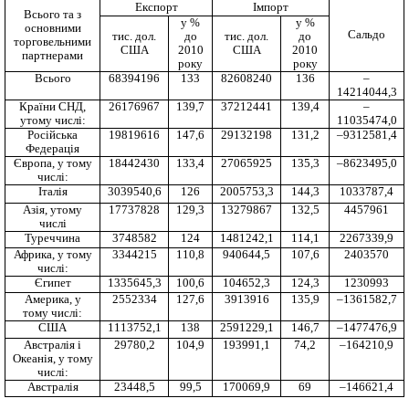
Експорт
Імпорт
Всього та з
у %
у %
основними
Сальдо
тис. дол.
до
тис. дол.
до
торговельними
США
2010
США
2010
партнерами
року
року
Всього
68394196
133
82608240
136
–
14214044,3
Країни СНД,
26176967
139,7
37212441
139,4
–
утому числі:
11035474,0
Російська
19819616
147,6
29132198
131,2
–9312581,4
Федерація
Європа, у тому
18442430
133,4
27065925
135,3
–8623495,0
числі:
Італія
3039540,6
126
2005753,3
144,3
1033787,4
Азія, утому
17737828
129,3
13279867
132,5
4457961
числі
Туреччина
3748582
124
1481242,1
114,1
2267339,9
Африка, у тому
3344215
110,8
940644,5
107,6
2403570
числі:
Єгипет
1335645,3
100,6
104652,3
124,3
1230993
Америка, у
2552334
127,6
3913916
135,9
–1361582,7
тому числі:
США
1113752,1
138
2591229,1
146,7
–1477476,9
Австралія і
29780,2
104,9
193991,1
74,2
–164210,9
Океанія, у тому
числі:
Австралія
23448,5
99,5
170069,9
69
–146621,4