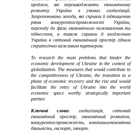
проблем, які перешкоджають економічному
розвитку України в умовах глобалізації.
Запропоновано заходи, які сприяли б підвищенню
рівня конкурентоспроможності України,
переходу до фази економічного пожвавлення та
піднесення, а також сприяли б входженню
України в світовий економічний простір гідним
стратегічно важливим партнером.
To research
the main problems
that hinder
the
economic development of
Ukraine in the context
of
globalization.
The measures
that
would contribute to
the
competitiveness
of Ukraine,
the transition
to a
phase
of economic recovery
and the rise
and
would
facilitate
the entry of
Ukraine
into the world
economic
space
worthy
strategically
important
partner.
Ключові слова:
глобалізація, світовий
економічний простір, економічний розвиток,
конкурентоспроможність, зовнішньоекономічна
діяльність, експорт, імпорт.