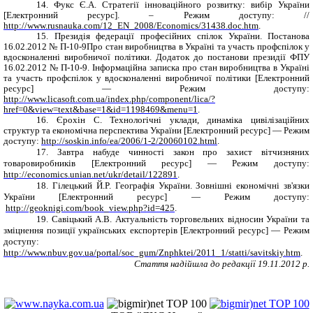
14.
Фукс Є.А. Стратегії інноваційного розвитку: вибір України
[Електронний ресурс]. – Режим доступу:
//
http://www.rusnauka.com/12_EN_2008/Economics/31438.doc.htm
.
15.
Президія федерації професійних спілок України. Постанова
16.02.2012 № П-10-9Про стан виробництва в Україні та участь профспілок у
вдосконаленні виробничої політики. Додаток до постанови президії ФПУ
16.02.2012 № П-10-9. Інформаційна записка про стан виробництва в Україні
та участь профспілок у вдосконаленні виробничої політики
[Електронний
ресурс] — Режим доступу:
http://www.licasoft.com.ua/index.php/component/lica/?
href=0&view=text&base=1&id=1198469&menu=1
.
16.
Єрохін С. Технологічні уклади, динаміка цивілізаційних
структур та економічна перспектива України
[Електронний ресурс] — Режим
доступу:
http://soskin.info/ea/2006/1-2/20060102.html
.
17. Завтра набуде чинності закон про захист вітчизняних
товаровиробників
[Електронний ресурс] — Режим доступу:
http://economics.unian.net/ukr/detail/122891
.
18. Гілецький Й.P. Географія України. Зовнішні економічні зв'язки
України
[Електронний ресурс] — Режим доступу:
http://geoknigi.com/book_view.php?id=425
.
19. Савіцький А.В. Актуальність торговельних відносин України та
зміцнення позиції українських експортерів
[Електронний ресурс] — Режим
доступу:
http://www.nbuv.gov.ua/portal/soc_gum/Znphktei/2011_1/statti/savitskiy.htm
.
Стаття надійшла до редакції 1
9
.11.2012 р.