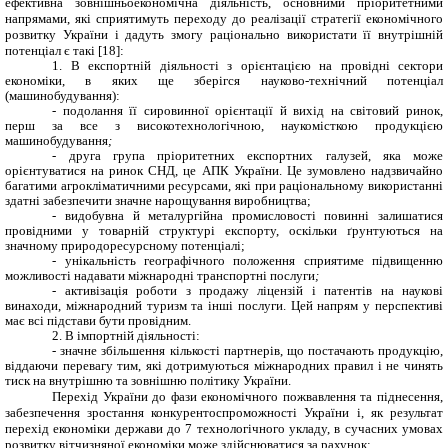
ефективна зовнішньоекономічна діяльність, основними пріоритетними
напрямами, які сприятимуть переходу до реалізації стратегії економічного
розвитку України і дадуть змогу раціонально використати її внутрішній
потенціал є такі [18]:
1. В експортній діяльності з орієнтацією на провідні сектори
економіки, в яких ще зберігся науково-технічний потенціал
(машинобудування):
- подолання її сировинної орієнтації й вихід на світовий ринок,
перш за все з високотехнологічною, наукомісткою продукцією
машинобудування
;
-
друга група пріоритетних експортних галузей, яка може
орієнтуватися на ринок СНД, це АПК України. Це зумовлено надзвичайно
багатими агрокліматичними ресурсами, які при раціональному використанні
здатні забезпечити значне нарощування виробництва;
- видобувна й металургійна промисловості повинні залишатися
провідними у товарній структурі експорту, оскільки ґрунтуються на
значному природоресурсному потенціалі;
- унікальність географічного положення сприятиме підвищенню
можливості надавати міжнародні транспортні послуги
;
-
активізація роботи з продажу ліцензій і патентів на наукові
винаходи, міжнародний туризм та інші послуги. Цей напрям у перспективі
має всі підстави бути провідним.
2. В імпортній діяльності:
- значне збільшення кількості партнерів, що постачають продукцію,
віддаючи перевагу тим, які дотримуються міжнародних правил і не чинять
тиск на внутрішню та зовнішню політику України.
Перехід України до фази економічного пожвавлення та піднесення,
забезпечення зростання конкурентоспроможності України і, як результат
перехід економіки держави до 7 технологічного укладу, в сучасних умовах
розвитку вітчизняної економіки може здійснюватися за рахунок: