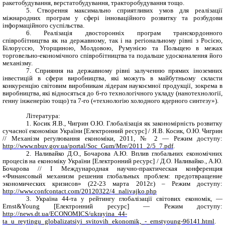
ракетобудування, верстатобудування, тракторобудування тощо.
5. Створення максимально сприятливих умов для реалізації
міжнародних програм у сфері інноваційного розвитку та розбудови
інформаційного суспільства.
6. Реалізація двосторонніх програм транскордонного
співробітництва як на державному, так і на регіональному рівні з Росією,
Білоруссю, Угорщиною, Молдовою, Румунією та Польщею в межах
торговельно-економічного співробітництва та подальше удосконалення його
механізму.
7. Сприяння на державному рівні залученню прямих іноземних
інвестицій в сфери виробництва, які можуть в майбутньому скласти
конкуренцію світовим виробникам лідерам наукоємної продукції, зокрема в
виробництва, які відносяться до 6-го технологічного укладу (нанотехнології,
генну інженерію тощо) та 7-го («технологію холодного ядерного синтезу»).
Література:
1. Косик Я.В., Чигрин О.Ю. Глобалізація як закономірність розвитку
сучасної економіки України
[Електронний ресурс] /
Я.В. Косик, О.Ю. Чигрин
// Механізм регулювання економіки, 2011, № 2
— Режим доступу:
http://www.nbuv.gov.ua/portal/Soc_Gum/Mre/2011_2/5_7.pdf
.
2. Наливайко Д.О., Бочарова А.Ю. Вплив глобальних економічних
процесів на економіку України
[Електронний ресурс]
/ Д.О. Наливайко., А.Ю.
Бочарова //
I Международная научно-практическая конференция
«Финансовый механизм решения глобальных проблем: предотвращение
экономических кризисов» (22-23 марта 2012г.) –
Режим доступу:
http://www.confcontact.com/20120322/4_nalivajko.php
3. Україна
44-та
у рейтингу глобалізації світових економік, —
Ernst&Young
[Електронний ресурс] — Режим доступу:
http://news.dt.ua/ECONOMICS/ukrayina_44-
ta_u_reytingu_globalizatsiyi_svitovih_ekonomik,_-_ernstyoung-96141.html
.