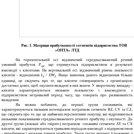
Рис. 1. Матриця прибутковості сегментів підприємства ТОВ
«ОПТА» ЛТД
На горизонтальній осі відзначений середньозважений річний
умовний прибуток
P
, що отримується підприємством в результаті
ср
взаємодії з клієнтами. На вертикальній осі відзначений рівень лояльності
клієнтів - відношення
L
/ DW
. Якщо значення даного відношення більше
i
i
одиниці, це свідчить про те, що клієнти співпрацюють з організацією
достатньо довго, щоб окупити вкладені в них кошти. У зворотному випадку -
клієнти характеризуються низькою лояльністю і взаємодіють з
підприємством нетривалий період часу, що говорить про ризикованість
вкладення.
Як можна побачити, до першої групи споживачів, які
характеризуються низьким потенціалом потрапили сегменти
BZ
,
CY
та
CZ
,
що свідчить про те, що це найменш перспективні покупці, які відрізняються
низькими показниками середньозваженого річного прибутку і окупності. До
другої групи (лояльні або «вірні») потрапили споживчі сегменти
AY
та
CX
клієнти, які характеризуються тривалим періодом взаємодії з підприємством
- виробником і низьким рівнем прибутку. Третя група матриці (споживачі з