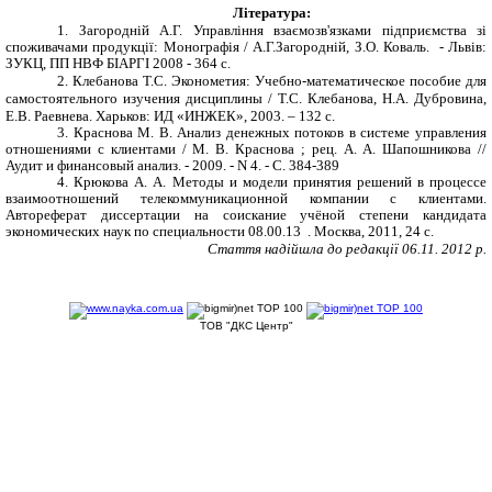
Література:
1.
Загородній А.Г. Управління взаємозв'язками підприємства зі
споживачами продукції: Монографія / А.Г.Загородній, З.О. Коваль. - Львів:
ЗУКЦ, ПП НВФ БІАРГІ 2008 - 364 с.
2.
Клебанова Т.С. Эконометия: Учебно-математическое пособие для
самостоятельного изучения дисциплины / Т.С. Клебанова, Н.А. Дубровина,
Е.В. Раевнева. Харьков: ИД «ИНЖЕК», 2003. – 132 с.
3.
Краснова М. В. Анализ денежных потоков в системе управления
отношениями с клиентами / М. В. Краснова ; рец. А. А. Шапошникова //
Аудит и финансовый анализ. - 2009. - N 4. - С. 384-389
4.
Крюкова А. А. Методы и модели принятия решений в процессе
взаимоотношений телекоммуникационной компании с клиентами.
Автореферат диссертации на соискание учёной степени кандидата
экономических наук по специальности 08.00.13
. Москва, 2011, 24 с.
Стаття надійшла до редакції 06.11. 2012 р.
ТОВ "ДКС Центр"