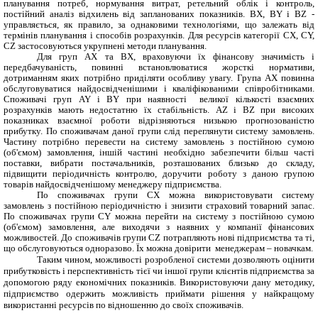
планування потреб,
нормування витрат
, ретельний облік і
контроль
,
постійний
аналіз
відхилень
від
запланованих
показників.
BX
, BY
і
BZ
-
управляється,
як
правило,
за однаковими
технологіями
, що залежать
від
термінів
планування
і способів
розрахунків. Для
ресурсів
категорії
CX
, CY,
CZ
застосовуються
укрупнені
методи
планування.
Для груп AX та
BX
, враховуючи їх фінансову значимість і
передбачуваність, повинні встановлюватися жорсткі нормативи,
дотриманням яких потрібно приділяти особливу увагу. Група AX повинна
обслуговуватися найдосвідченішими і кваліфікованими співробітниками.
Споживачі груп AY і BY при наявності великої кількості взаємних
розрахунків мають недостатню їх стабільність. AZ і BZ при високих
показниках взаємної роботи відрізняються низькою прогнозованістю
прибутку. По споживачам даної групи слід переглянути систему замовлень.
Частину потрібно перевести на систему замовлень з постійною сумою
(об'ємом) замовлення, іншій частині необхідно забезпечити більш часті
поставки, вибрати постачальників, розташованих близько до складу,
підвищити періодичність контролю, доручити роботу з даною групою
товарів найдосвідченішому менеджеру підприємства.
По споживачах групи СХ можна використовувати систему
замовлень з постійною періодичністю і знизити страховий товарний запас.
По споживачах групи CY можна перейти на систему з постійною сумою
(об'ємом) замовлення, але виходячи з наявних у компанії фінансових
можливостей. До споживачів групи CZ потрапляють нові підприємства та ті,
що обслуговуються одноразово. Їх можна довірити менеджерам – новачкам.
Таким чином, можливості розробленої системи дозволяють оцінити
прибутковість і перспективність тієї чи іншої групи клієнтів підприємства за
допомогою ряду економічних показників. Використовуючи дану методику,
підприємство одержить можливість приймати рішення у найкращому
використанні ресурсів по відношенню до своїх споживачів.