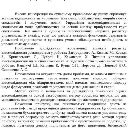
Висока конкуренція на сучасному промисловому ринку спрямовує
зусилля підприємств на утримання існуючих, особливо високоприбуткових
споживачів, і залучення нових. Управління взаємовідносинами зі
споживачами може здійснюватися на основі аналізу прибутковості груп
споживачів. Цей аналіз є одним із перспективних напрямів розвитку
управлінського аналізу, тому що разом з аналізом фінансових результатів
діяльності підприємства в сучасних умовах збільшується необхідність в
управлінському аналізі.
Проблемою дослідження теоретичних аспектів розвитку
взаємовідносин розглядається у роботах Загороднього А., Кизима М., Коваля
З., Крикавського Є., Чухрай Н., Хакансона Х. Питання управління
взаємовідносинами зі споживачами та їх задоволеністю цікаво висвітлені в
роботах Кавагучі Ш., Каплана Р., Куща С.П., Нортона Д., Попової Л.О.,
Савощенко А. С.
Незважаючи на актуальність даної проблеми, важливим питанням є
практичне застосування теоретичних положень відносно побудови
взаємовідносин між підприємствами, який вимагає комплексного підходу
щодо формування, реалізації та управління діями для кожної зі сторін.
Метою статті є визначення та дослідження показників оцінки
взаємовідносин на основі застосування методу грошових потоків, що дає
можливість комплексно дослідити споживачів промислового підприємства
.
Показники прибутку, що визначаються традиційно дають не
достатньо інформації щодо оцінки діяльності підприємства. Це обумовлено
показниками бухгалтерського прибутку, який можна вважати умовним, тому
що в процесі розрахунку можуть використовуватися різні методи оцінки
прибутку та збитку; показник прибутковості є орієнтованим на податки, що
пояснює прагнення деяких підприємств до його заниження; балансовий