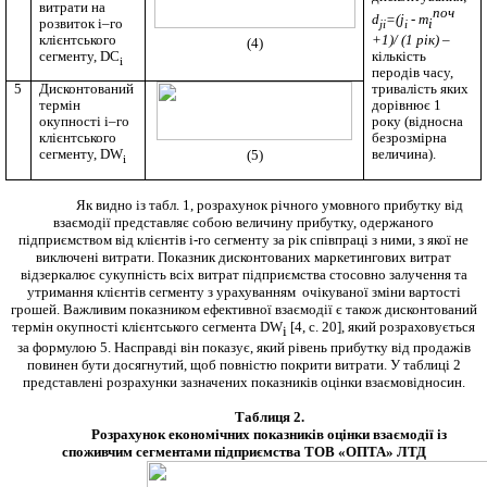
витрати на
поч
d
=(
j
-
m
і
розвиток
i
–го
ji
i
+1)/ (1 рік)
–
клієнтського
(4)
кількість
сегменту,
DC
i
перодів часу,
тривалість яких
5
Дисконтований
дорівнює 1
термін
року (відносна
окупності
i
–го
безрозмірна
клієнтського
величина).
сегменту,
DW
(5)
i
Як видно із табл. 1, розрахунок річного
умовного
прибутку
від
взаємодії
представляє
собою
величину
прибутку,
одержаного
підприємством
від
клієнтів
i
-
го
сегменту
за
рік співпраці
з
ними,
з якої не
виключені витрати.
Показник дисконтованих маркетингових витрат
відзеркалює сукупність всіх витрат підприємства стосовно залучення та
утримання клієнтів сегменту з урахуванням очікуваної зміни вартості
грошей.
Важливим показником ефективної взаємодії є також дисконтований
термін
окупності
клієнтського
сегмента
DW
[4, с. 20]
, який розраховується
i
за формулою 5. Насправді він показує
, який рівень
прибутку
від
продажів
повинен
бути
досягнутий,
щоб повністю
покрити
витрати. У таблиці 2
представлені розрахунки зазначених показників оцінки взаємовідносин.
Таблиця 2.
Розрахунок економічних показників оцінки взаємодії із
споживчим сегментами підприємства ТОВ «ОПТА» ЛТД