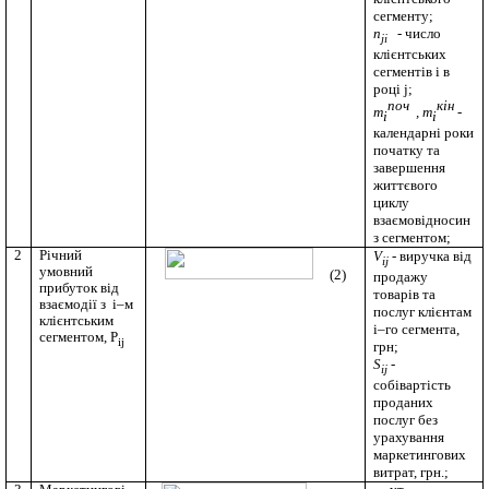
сегменту;
n
- число
ji
клієнтських
сегментів
i
в
році
j
;
поч
кін
m
,
m
-
і
і
календарні
роки
початку
та
завершення
життєвого
циклу
взаємовідносин
з сегментом;
2
Річний
V
-
виручка
від
ij
умовний
(2)
продажу
прибуток
від
товарів та
взаємодії з
i
–м
послуг
клієнтам
клієнтським
i
–го
сегмента,
сегментом,
P
ij
грн;
S
-
ij
собівартість
проданих
послуг без
урахування
маркетингових
витрат, грн.;