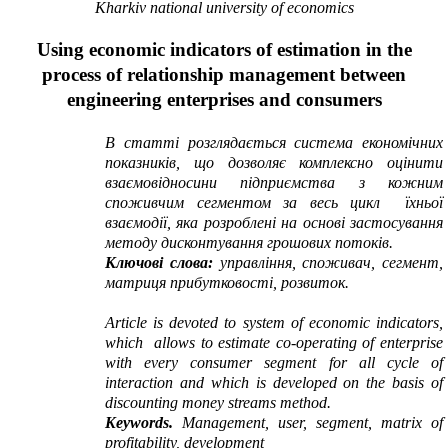
K
hark
i
v national university
of economics
Using economic indicators of estimation in the
process of relationship management between
engineering enterprises and consumers
В статті розглядається
система
економічних
показників
, що дозволяє комплексно
оцінити
взаємовідносини
підприємства
з кожним
споживчим
сегментом за
весь
цикл
їхньої
взаємодії, яка
розроблені на основі застосування
методу дисконтування грошових потоків.
Ключові слова:
управління, споживач, сегмент,
матриця прибутковості, розвиток.
Article is devoted to
system of economic indicators,
which allows to estimate co-operating of enterprise
with every consumer segment
for all cycle of
interaction
and which is developed on the basis of
discounting money streams method.
Keywords.
M
anagement, user, segment, matrix of
profitability, development