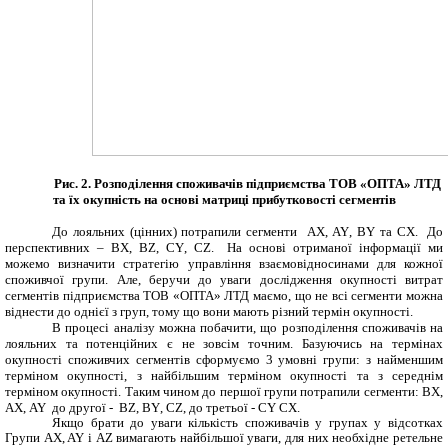
Рис.
2. Розподілення споживачів підприємства ТОВ «ОПТА» ЛТД
та їх окупність на основі матриці прибутковості сегментів
До лояльних (цінних) потрапили сегменти
AX
,
AY
,
BY
та
CX
. До
перспективних –
BX
,
BZ
,
CY
,
CZ
. На основі отриманої інформації ми
можемо визначити стратегію управління взаємовідносинами для кожної
споживчої групи. Але, беручи до уваги дослідження окупності витрат
сегментів підприємства ТОВ «ОПТА» ЛТД маємо, що не всі сегменти можна
віднести до однієї з груп, тому що вони мають різний термін окупності.
В процесі аналізу можна побачити, що розподілення споживачів на
лояльних та потенційних є не зовсім точним. Базуючись на термінах
окупності споживчих сегментів сформуємо 3 умовні групи: з найменшим
терміном окупності, з найбільшим терміном окупності та з середнім
терміном окупності. Таким чином до першої групи потрапили сегменти:
BX
,
AX
,
AY
до другої -
BZ
,
BY
,
CZ
, до третьої -
CY
CX
.
Якщо брати до уваги кількість споживачів у групах у відсотках
Групи
AX
, AY
і
AZ
вимагають
найбільшої уваги
, для
них
необхідне
ретельне