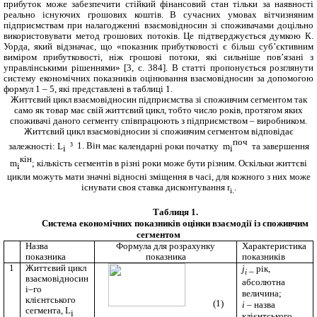
прибуток може забезпечити стійкий фінансовий стан тільки за наявності
реально існуючих грошових коштів. В сучасних умовах вітчизняним
підприємствам при налагодженні взаємовідносин зі споживачами доцільно
використовувати метод грошових потоків. Це підтверджується думкою К.
Уорда, який відзначає, що «показник прибутковості є більш суб’єктивним
виміром прибутковості, ніж грошові потоки, які сильніше пов’язані з
управлінськими рішеннями»
[3, с.
384
].
В статті пропонується розглянути
систему економічних показників оцінювання взаємовідносин за допомогою
формул 1 – 5, які представлені в таблиці 1.
Життєвий цикл взаємовідносин підприємства зі споживчим сегментом
так
само як товар має свій життєвий цикл, тобто число років, протягом
яких
споживачі
даного
сегменту
співпрацюють
з підприємством – виробником.
Життєвий
цикл
взаємовідносин зі споживчим
сегментом
відповідає
поч
залежності:
L
³
1. Він
має
календарні
роки початку
m
та завершення
і
і
кін
m
;
кількість
сегментів
в
різні роки може
бути
різним. Оскільки
життєві
і
цикли можуть
мати
значні
відносні
зміщення
в часі
, для
кожного з
них
може
існувати
своя
ставка
дисконтування
r
.
.
i
Таблиця 1.
Система економічних показників оцінки взаємодії із споживчим
сегментом
Назва
Формула для розрахунку
Характеристика
показника
показника
показників
1
Життєвий цикл
j
рік,
–
i
взаємовідносин
абсолютна
i
–го
величина;
клієнтського
(1)
i
– назва
сегмента,
L
і
клієнтського