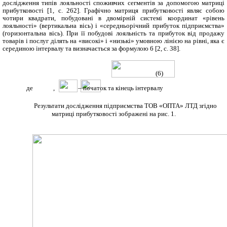
дослідження типів лояльності споживчих сегментів за допомогою матриці
прибутковості [1, с. 262].
Графічно матриця прибутковості являє собою
чотири квадрати, побудовані в двомірній системі координат «рівень
лояльності» (вертикальна вісь) і «середньорічний прибуток підприємства»
(горизонтальна вісь). При її побудові лояльність та прибуток від продажу
товарів і послуг ділять на «високі» і «низькі» умовною лінією на рівні, яка є
серединою інтервалу та визначається за формулою 6 [2, с. 38]
.
(6)
де
,
– початок та кінець інтервалу
Результати дослідження підприємства ТОВ «ОПТА» ЛТД згідно
матриці прибутковості зображені на рис. 1.