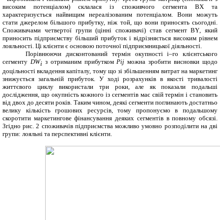
високим потенціалом) склалася із споживчого сегмента
BX
та
характеризується найвищим нереалізованим потенціалом. Вони можуть
стати джерелом більшого прибутку, ніж той, що вони приносять сьогодні.
Споживачами четвертої групи (цінні споживачі) став сегмент
BY
, який
приносить підприємству більший прибуток і відрізняється високим рівнем
лояльності. Ці клієнти є основою поточної підприємницької діяльності.
Порівнюючи
дисконтований термін окупності
i
–го
клієнтського
сегменту
DW
з отриманим прибутком
P
ij
можна
зробити
висновки
щодо
i
доцільності
вкладення
капіталу, тому що зі збільшенням витрат на маркетинг
знижується загальній прибуток. У ході розрахунків в якості тривалості
життєвого циклу використали три роки, але як показали подальші
дослідження, що окупність кожного із сегментів має свій термін і становить
від двох до десяти років. Таким чином, деякі сегменти поглинають достатньо
велику кількість грошових ресурсів, тому пропонуємо в подальшому
скоротити маркетингове фінансування деяких сегментів в повному обсязі.
Згідно рис. 2 споживачів підприємства можливо умовно розподілити на дві
групи: лояльні та перспективні клієнти.