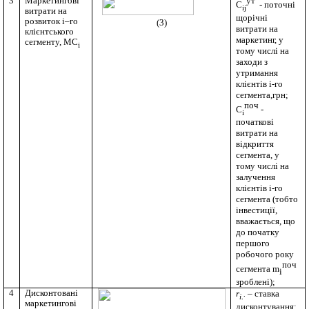
3
Маркетингові
ут
C
- поточні
ij
витрати на
щорічні
розвиток
i
–го
(3)
витрати
на
клієнтського
маркетинг
, у
сегменту,
MC
i
тому
числі
на
заходи
з
утримання
клієнтів
i
-
го
сегмента,грн;
поч
C
-
i
початкові
витрати на
відкриття
сегмента
, у
тому
числі
на
залучення
клієнтів
i
-
го
сегмента (
тобто
інвестиції
,
вважається,
що
до початку
першого
робочого року
поч
сегмента
m
і
зроблені)
;
4
Дисконтовані
r
.
– ставка
.
i
маркетингові
дисконтування;