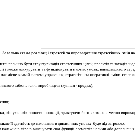
1. Загальна схема реалізації стратегії та впровадження стратегічних змін н
тві повинно бути структуризація стратегічних цілей, проектів та заходів щод
ності і зможе конкурувати та функціонувати в нових умовах навколишнього сер
 має місце в самій системі управління, стратегічні та оперативні зміни стали 
инкового забезпечення виробництва (купівля - продаж);
чення;
ки, він уже ввів поняття інновації, трактуючи його як зміна з метою впров
інакше її здатність до виживання в динамічних умовах буде під загрозою.
их належною мірою виконувати свої функції елементів новими або доповнення