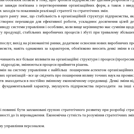
йже завжди пов'язана з перетвореннями організаційних форм, а також з вв
заходів та показників реалізації стратегії та стратегічних змін.
щого рангу знає, що стабільність в організаційній структурі підприємства, я
створює перешкоди для ефективної роботи, ускладнює досягнення цілей дея
приводу системи управління і особливо, коли вище керівництво має сумніви що
ту продукції, стабільних виробничих процесів і збуті при тривалому збільше
ослуг, вихід на різноманітні ринки, додаткове освоєння нових виробничих про
ємств, навіть однакових за характером, обов'язково вносить деякі зміни в с
 починають все більше впливати на організаційні структури і процеси (прогрес
і підрозділи, змінюються процеси прийняття рішень.
 змін на систему управління є найбільш поширеним аспектом організаційних 
 організацій - все це свідчить про поширення впливу точних наук на промисло
тв знаходиться в постійно змінному економічному середовищі. Деякі зміни в
льш фундаментальний характер, змушують підприємства переходити на інші с
і повинні бути заплановані групою стратегічного розвитку при розробці страт
овності до їх впровадження. Економічна сутність та розуміння стратегічних з
му управління персоналом.