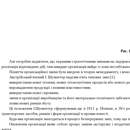
Рис. 
Але потрібно відмітити, що першими стратегічними змінами на підприємс
реалізація відповідних дій, тим швидше організація вийде із зони нестабіль
Поняття організаційної зміни було введено в теорію менеджменту, і воно
Австрійський вчений І. Шумпетер виділяв п'ять типових змін [1]:
використання нової техніки, нових технологічних процесів або нового р
впровадження продукції з новими властивостями;
використання нової сировини;
зміни в організації виробництва та його матеріально-технічного забезпе
поява нових ринків збуту.
Ці положення І.Шумпетер сформулював ще в 1911 р. Пізніше, в 30-і ро
транспортних засобів, ринків і форм організації в промисловості.
Будь-яка організація знаходиться в процесі безперервних змін, тому що 
Оновлення організації являє собою процес заміни застарілих і нездатн
життя.