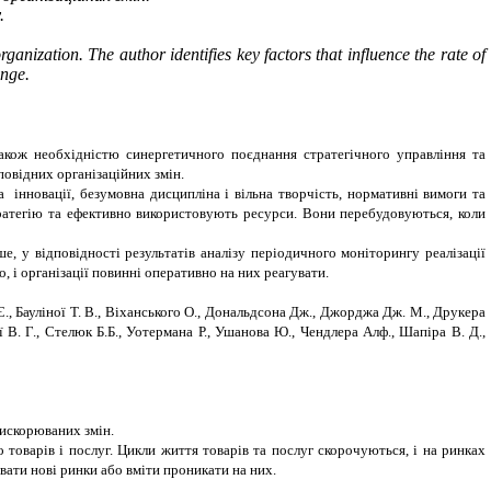
.
ganization. The author identifies key factors that influence the rate of
ange.
акож необхідністю синергетичного поєднання стратегічного управління та
повідних організаційних змін.
 інновації, безумовна дисципліна і вільна творчість, нормативні вимоги та
стратегію та ефективно використовують ресурси. Вони перебудовуються, коли
, у відповідності результатів аналізу періодичного моніторингу реалізації
 і організації повинні оперативно на них реагувати.
, Бауліної Т. В., Віханського О., Дональдсона Дж., Джорджа Дж. М., Друкера
ї В. Г., Стелюк Б.Б., Уотермана Р., Ушанова Ю., Чендлера Алф., Шапіра В. Д.,
рискорюваних змін.
 товарів і послуг. Цикли життя товарів та послуг скорочуються, і на ринках
вати нові ринки або вміти проникати на них.