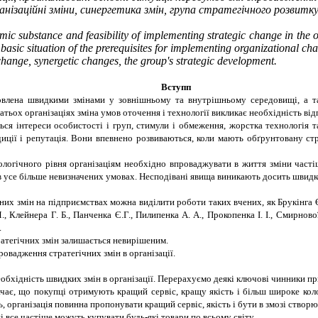
анізаційні зміни, синергетика змін, група стратегічного розвитку
mic substance and feasibility of implementing strategic change in the or
 basic situation of the prerequisites for implementing organizational ch
change, synergetic changes, the group's strategic development.
Вступп
мовлена швидкими змінами у зовнішньому та внутрішньому середовищі, а т
тьох організаціях зміна умов оточення і технології викликає необхідність від
ся інтереси особистості і груп, стимули і обмеження, жорстка технологія та
традиції і репутація. Вони впевнено розвиваються, коли мають обґрунтовану 
огічного рівня організаціям необхідно впроваджувати в життя зміни частіше
в усе більше невизначених умовах. Несподівані явища виникають досить швидко,
х змін на підприємствах можна виділити роботи таких вчених, як Брукінга Є.
, Клейнера Г. Б., Панченка Є.Г., Пилипенка А. А., Прокопенка І. І., Смирново
.
атегічних змін залишається невирішеним.
овадження стратегічних змін в організації.
обхідність швидких змін в організації. Перерахуємо деякі ключові чинники п
ачає, що покупці отримують кращий сервіс, кращу якість і більш широке коло
 організація повинна пропонувати кращий сервіс, якість і бути в змозі створю
і все частіше можуть купувати будь-які товари по всьому світу.