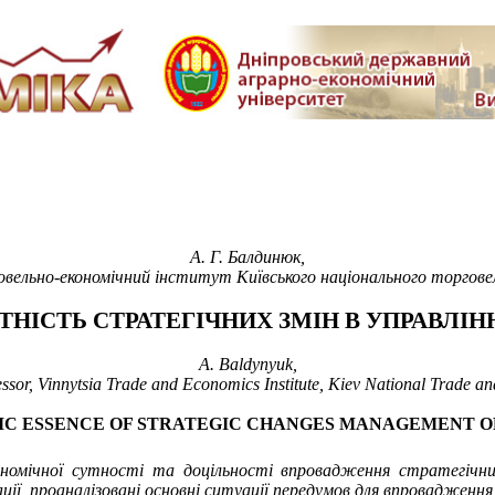
А. Г. Балдинюк,
говельно-економічний інститут Київського національного торгов
НІСТЬ СТРАТЕГІЧНИХ ЗМІН В УПРАВЛІН
A.
Baldynyuk,
essor, Vinnytsia Trade and Economics Institute, Kiev National Trade a
IC ESSENCE OF STRATEGIC CHANGES MANAGEMENT O
мічної сутності та доцільності впровадження стратегічних з
ції, проаналізовані основні ситуації передумов для впровадження 