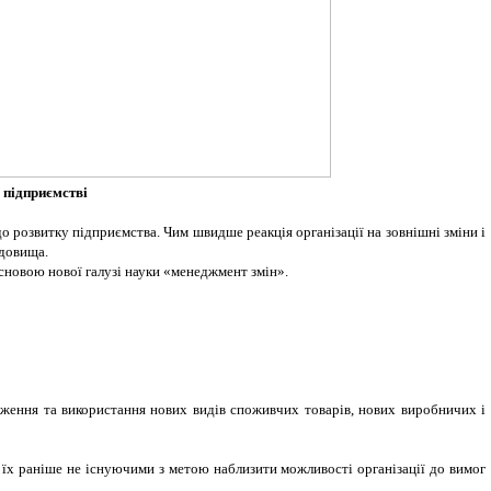
а підприємстві
о розвитку підприємства. Чим швидше реакція організації на зовнішні зміни і
едовища.
основою нової галузі науки «менеджмент змін».
адження та використання нових видів споживчих товарів, нових виробничих і
 їх раніше не існуючими з метою наблизити можливості організації до вимог