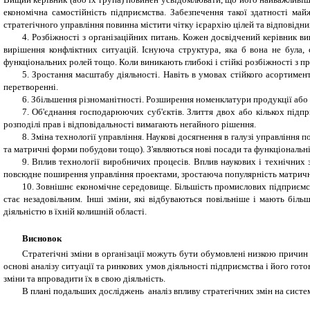
економічна самостійність підприємства. Забезпечення такої здатності ма
стратегічного управління повинна містити чітку ієрархію цілей та відповідних 
4.
Розбіжності з організаційних питань. Кожен досвідчений керівник ви
вирішення конфліктних ситуацій. Існуюча структура, яка б вона не була, 
функціональних ролей тощо. Коли виникають глибокі і стійкі розбіжності з 
5.
Зростання масштабу діяльності. Навіть в умовах стійкого асортимен
перетворенні.
6.
Збільшення різноманітності. Розширення номенклатури продукції або п
7.
Об'єднання господарюючих суб'єктів. Злиття двох або кількох підпри
розподілі прав і відповідальності вимагають негайного рішення.
8. Зміна технології управління. Наукові досягнення в галузі управління
та матричні форми побудови тощо). З'являються нові посади та функціональн
9. Вплив технології виробничих процесів. Вплив наукових і технічних
повсюдне поширення управління проектами, зростаюча популярність матричних
10. Зовнішнє економічне середовище. Більшість промислових підприємс
стає незадовільним. Інші зміни, які відбуваються повільніше і мають бі
діяльністю в їхній колишній області.
Висновок
Стратегічні зміни в організації можуть бути обумовлені низкою причин 
основі аналізу ситуації та ринкових умов діяльності підприємства і його гот
зміни та впровадити їх в свою діяльність.
В плані подальших досліджень аналіз впливу стратегічних змін на систе