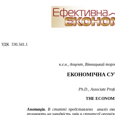
УДК 330.341.1
к.е.н., доцент, Вінницький тор
ЕКОНОМІЧНА СУТ
Ph.D., Associate Prof
THE ECONOM
Анотація.
В статті представлено аналіз еконо
впливають на швидкість змін в стратегії організа