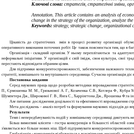
Ключові слова:
стратегія, стратегічні зміни, орг
Аnnotation
.
This article contains an analysis of econo
change in the strategy of the organization, analyze the
Keywords:
strategy, strategic change, organizational 
Цікавість до стратегічних змін в процесі розвитку організації обу
оперативного виконання поточних робіт. Це також пояснюється тим, що в бага
Організація - складний організм. У ньому переплітаються та адаптують
неформальні ініціативи. У організацій є свій імідж, своя культура, свої 
перестають відповідати обраним цілям.
Для підтримки конкурентоспроможності, забезпечення належного технол
стратегії, зовнішнього та внутрішнього середовища. Сучасна організація діє 
Постановка завдання
Серед наукових праць щодо розробки методики впровадження стратегічни
П., Єрмошенка М. М., Грязьнової А. Г., Козаченка С.В., Котлера Ф., Кубра М.
Шумпетера Дж., Широкової Г. В., Янга С., Харрінгтона Дж., Ярошенка Ф.та ін
Але питання дослідження доцільності та ефективності впровадження стр
Мета досліджень – аналіз потреб та формування наукових підходів до впр
Результати
Темп і непередбачуваність подій у зовнішньому середовищі диктують не
Більш вимогливі клієнти - гостра конкуренція в більшості областей озн
з'являється все більше нових ніш. Щоб підтримувати конкурентоспроможність,
Глобалізація - конкуренція відбувається у всесвітньому масштабі, покупц