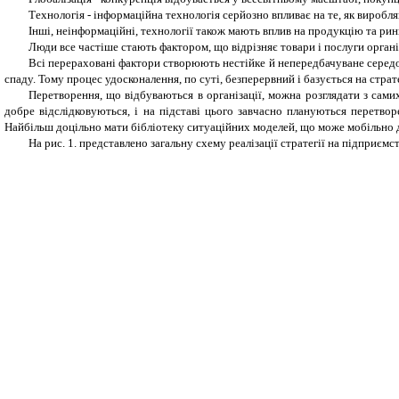
Технологія - інформаційна технологія серйозно впливає на те, як виробля
Інші, неінформаційні, технології також мають вплив на продукцію та рин
Люди все частіше стають фактором, що відрізняє товари і послуги організа
Всі перераховані фактори створюють нестійке й непередбачуване середов
спаду. Тому процес удосконалення, по суті, безперервний і базується на страт
Перетворення, що відбуваються в організації, можна розглядати з сами
добре відслідковуються, і на підставі цього завчасно плануються перетво
Найбільш доцільно мати бібліотеку ситуаційних моделей, що може мобільно 
На рис. 1. представлено загальну схему реалізації стратегії на підприємст