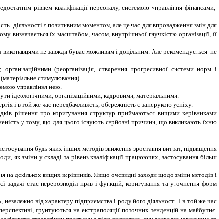
 недостатнім рівнем кваліфікації персоналу, системою управління фінансами,
ість діяльності є позитивним моментом, але це час для впровадження змін для
му визначається їх масштабом, часом, внутрішньої гнучкістю організації, її
 з виконавцями не завжди буває можливим і доцільним. Але рекомендується не
 організаційними (реорганізація, створення прогресивної системи норм і
 (матеріальне стимулювання).
стемою управління нею.
ути ідеологічними, організаційними, кадровими, матеріальними.
ргія і в той же час передбачливість, обережність є запорукою успіху.
падків рішення про коригування структур приймаються вищими керівниками
евненість у тому, що для цього існують серйозні причини, що викликають їхню
астосування будь-яких інших методів зниження зростання витрат, підвищення
оди, як зміни у складі та рівень кваліфікації працюючих, застосування більш
 на декількох вищих керівників. Якщо очевидні заходи щодо зміни методів і
ї задачі стає перерозподіл прав і функцій, коригування та уточнення форм
 незалежно від характеру підприємства і роду його діяльності. І в той же час
 перспективі, ґрунтуються на екстраполяції поточних тенденцій на майбутнє.
реалізувати стратегічну програму з тією повнотою, яку дозволяє юридична та