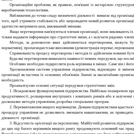
Організаційні проблеми, як правило, пов'язані із застарілою структур
виробничими технологіями.
Наближення до точки спаду визначеної діяльності вимагає від організаці
того, щоб утримати стабільність або запровадити новий розвиток організаці
здатністю витримати шок, викликаний змінами.
Якщо перетворення нав'язуються членам організації, вони викликають їх
тільки надавати інформацію про стратегічні зміни, а і залучати рядових член
Методи, за допомогою яких здійснюються перетворення, можуть бути
нормативів); пропагандистсько-виховними (демонстрація переваг, переконання
Спрямованість процесу перетворень і методів їх здійснення повинні бути
Будь-які перетворення вимагають наявності певних передумов, що послаб
Особливо необхідно підкреслити роль керівника в змінах. Саме він і його
Удосконалення системи управління підприємства, відповідно зі змін
організації як частина їх основних обов'язків. Значні за масштабами органі
необхідність.
Проаналізуємо основні ситуації передумов стратегічних змін.
1.
Незадовільне функціонування підприємства. Найбільш поширеною причи
продуктивності, розширення внутрішніх і зовнішніх ринків або в залученні н
досконалих методів управління, розробка спеціальних програм.
2.
Перевантаження вищого керівництва. Деяким підприємствам вдається ф
процедур управління не дозволяють зменшити навантаження, не приводять д
діяльності організації.
3.
Відсутність орієнтації на перспективу. Майбутній розвиток підприємст
до цих пір багато керівників вищого рангу продовжують основний час приділ
Вищий керівник (або їх група) повинен усвідомлювати, що його найважливіши