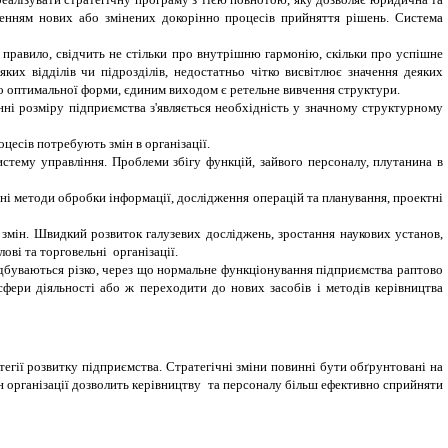
еденням нових або змінених докорінно процесів прийняття рішень. Система
к правило, свідчить не стільки про внутрішню гармонію, скільки про успішне
ких відділів чи підрозділів, недостатньо чітко висвітлює значення деяких
до оптимальної форми, єдиним виходом є ретельне вивчення структури.
нні розміру підприємства з'являється необхідність у значному структурному
цесів потребують змін в організації.
истему управління. Проблеми збігу функцій, зайвого персоналу, плутанина в
ивні методи обробки інформації, дослідження операцій та планування, проектні
змін. Швидкий розвиток галузевих досліджень, зростання наукових установ,
ві та торговельні організації.
ідбуваються різко, через що нормальне функціонування підприємства раптово
фери діяльності або ж переходити до нових засобів і методів керівництва
егії розвитку підприємства. Стратегічні зміни повинні бути обґрунтовані на
мін організації дозволить керівництву та персоналу більш ефективно сприйняти