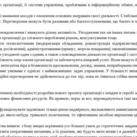
ою організації, її системи управління, проблемами в інформаційному обміні,
ї вживання заходів з оновлення основних напрямків своєї діяльності. Стабільн
ї. Перетворення можуть бути разовими або багатоступеневими, що багато в чо
 невдоволення і знижують ділову активність. Узгодження тих чи інших питань
ів організації до спільного вироблення рішень, консультування тощо.
 технологічними (модернізація обладнання, реконструкція підприємства);
, роз'яснення); адміністративними (примус, загроза покарання); економічними
 узгоджені один з одним, а також з повсякденною діяльністю організації і си
люють опір членів організації та забезпечують кінцевий успіх. Вони можуть б
 непохитна віра в безмежність вдосконалення, досвід, знання, неприборкана ене
еними умовами є однією з найважливіших задач управління. У більшості ви
заційні перетворення не здійснюються до тих пір, поки не з'явиться стійка вп
ною необхідності розробки нового проекту організації є невдачі в спробі з
ових фінансових ресурсів. Як правило, перш за все, впроваджуються такі зах
ункціонувати задовільно тільки ціною надмірного, виснажливого навантаження
о якого-небудь тривалого полегшення, то ефективним засобом вирішення ціє
ва вимагає з боку вищих керівників усе більшої уваги до стратегічних завдань,
яти оперативним питанням, а їх рішення, які будуть мати вплив і в далекій
й обов'язок полягає в тому, щоб зробити підприємство здатним розробити і 