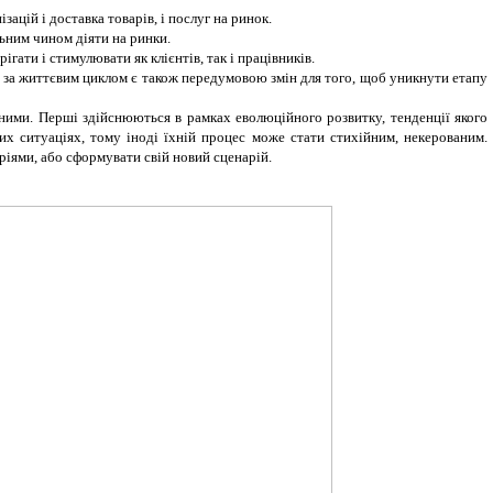
ацій і доставка товарів, і послуг на ринок.
льним чином діяти на ринки.
гати і стимулювати як клієнтів, так і працівників.
ті за життєвим циклом є також передумовою змін для того, щоб уникнути етапу
аними. Перші здійснюються в рамках еволюційного розвитку, тенденції якого
их ситуаціях, тому іноді їхній процес може стати стихійним, некерованим.
іями, або сформувати свій новий сценарій.