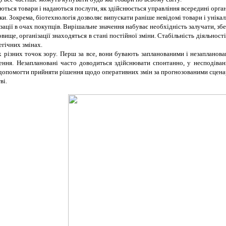
ються товари і надаються послуги, як здійснюється управління всередині організ
ки. Зокрема, біотехнологія дозволяє випускати раніше невідомі товари і уніка
ції в очах покупців. Вирішальне значення набуває необхідність залучати, збері
ище, організації знаходяться в стані постійної зміни. Стабільність діяльнос
егічних змінах.
х різних точок зору. Перш за все, вони бувають запланованими і незапланов
рення. Незаплановані часто доводиться здійснювати спонтанно, у несподіван
допомогти прийняти рішення щодо оперативних змін за прогнозованими сценар
ві.