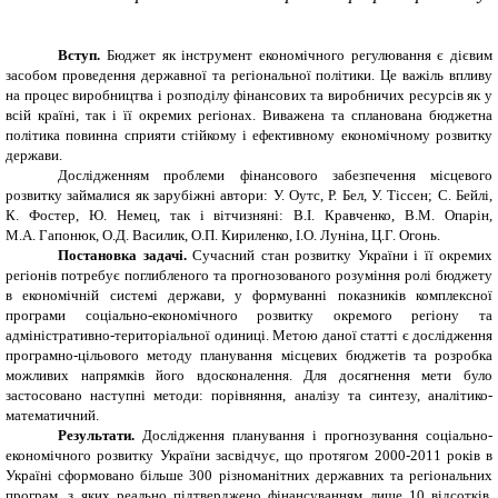
Вступ.
Бюджет як інструмент економічного регулювання є дієвим
засобом проведення державної та регіональної політики. Це важіль впливу
на процес виробництва і розподілу фінансових та виробничих ресурсів як у
всій країні, так і її окремих регіонах. Виважена та спланована бюджетна
політика повинна сприяти стійкому і ефективному економічному розвитку
держави.
Дослідженням проблеми фінансового забезпечення місцевого
розвитку займалися як зарубіжні автори: У.
Оутс, Р.
Бел, У.
Тіссен; С.
Бейлі,
К.
Фостер, Ю.
Немец, так і вітчизняні: В.І.
Кравченко, В.М.
Опарін,
М.А.
Гапонюк, О.Д.
Василик, О.П.
Кириленко, І.О.
Луніна, Ц.Г.
Огонь.
Постановка задачі.
Сучасний стан розвитку України і її окремих
регіонів потребує поглибленого та прогнозованого розуміння ролі бюджету
в економічній системі держави, у формуванні показників комплексної
програми соціально-економічного розвитку окремого регіону та
адміністративно-територіальної одиниці. Метою даної статті є дослідження
програмно-цільового методу планування місцевих бюджетів та розробка
можливих напрямків його вдосконалення. Для досягнення мети було
застосовано наступні методи: порівняння, аналізу та синтезу, аналітико-
математичний.
Результати.
Дослідження планування і прогнозування соціально-
економічного розвитку України засвідчує, що протягом 2000-2011 років в
Україні сформовано більше 300 різноманітних державних та регіональних
програм, з яких реально підтверджено фінансуванням лише 10 відсотків.