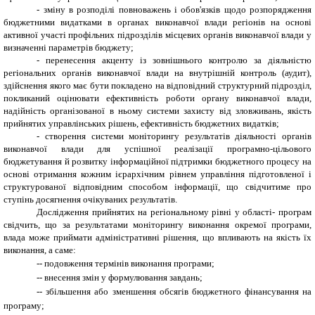
- зміну в розподілі повноважень і обов'язків щодо розпорядження
бюджетними видатками в органах виконавчої влади регіонів на основі
активної участі профільних підрозділів місцевих органів виконавчої влади у
визначенні параметрів бюджету;
- перенесення акценту із зовнішнього контролю за діяльністю
регіональних органів виконавчої влади на внутрішній контроль (аудит),
здійснення якого має бути покладено на відповідний структурний підрозділ,
покликаний оцінювати ефективність роботи органу виконавчої влади,
надійність організованої в ньому системи захисту від зловживань, якість
прийнятих управлінських рішень, ефективність бюджетних видатків;
- створення системи моніторингу результатів діяльності органів
виконавчої влади для успішної реалізації програмно-цільового
бюджетування й розвитку інформаційної підтримки бюджетного процесу на
основі отримання кожним ієрархічним рівнем управління підготовленої і
структурованої відповідним способом інформації, що свідчитиме про
ступінь досягнення очікуваних результатів.
Дослідження прийнятих на регіональному рівні у області- програм
свідчить, що за результатами моніторингу виконання окремої програми,
влада може приймати адміністративні рішення, що впливають на якість їх
виконання, а саме:
-
-
подовження термінів виконання програми;
-
-
внесення змін у формулювання завдань;
-
-
збільшення або зменшення обсягів бюджетного фінансування на
програму;