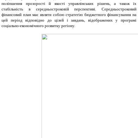
поліпшення прозорості й якості управлінських рішень, а також їх
стабільність в середньостроковій перспективі. Середньостроковий
фінансовий план має являти собою стратегію бюджетного фінансування на
цей період відповідно до цілей і завдань, відображених у програмі
соціально-економічного розвитку регіону.