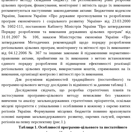
цільових програм, фінансування, моніторинг і звітність щодо їх виконання
регламентуються наступними законодавчими актами: Бюджетним кодексом
України, Законом України «Про державне прогнозування та розроблення
програм економічного і соціального розвитку України» від 23.03.2000
№ 1602-111, постановою Кабінету Міністрів України "Про затвердження
Порядку розроблення та виконання державних цільових програм" від
31.01.2007 № 106, наказом Міністерства економіки України «Про
затвердження Методичних рекомендацій щодо порядку розроблення
регіональних цільових програм, моніторингу та звітності про їх виконання»
від 04.12.2006 № 367 та іншими законами й підзаконними нормативно-
правовими актами, прийнятими на їх виконання з метою встановлення
єдиного порядку розроблення й підвищення ефективності реалізації
регіональних цільових програм, використання коштів, спрямованих на їх
виконання, організації контролю і звітності про їх виконання.
Для розуміння відмінностей традиційного (постатейного) та
програмно-цільового методу дослідимо їх відмінності за даними таблиці 1.
Дослідження свідчать, що розробка стратегічних планів та
застосування програмно-цільового методу неможливе без уважного
вивчення та аналізу загальнодержавних стратегічних пріоритетів, оскільки
місцеві пріоритети є унікальними і особливими в кожному з окремо взятих
регіонів України. Формування місцевих бюджетів повинно враховувати
основні напрями загальнодержавного розвитку, окремих галузей, окремих
регіонів на певну перспективу (рис.1.).
Таблиця 1. Особливості програмно-цільового та постатейного