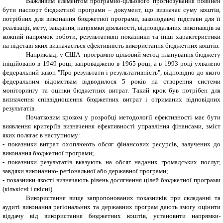
Важливим елементом програмно-цільового прогнозування повинен
бути паспорт бюджетної програми – документ, що визначає суму коштів,
потрібних для виконання бюджетної програми, законодавчі підстави для її
реалізації, мету, завдання, напрямки діяльності, відповідальних виконавців за
кожний напрямок роботи, результативні показники та інші характеристики
на підставі яких визначається ефективність використання бюджетних коштів.
Наприклад, у США- програмно-цільовий метод планування бюджету
ініційовано в 1949 році, запроваджено в 1965 році, а в 1993 році ухвалено
федеральний закон "Про результати і результативність", відповідно до якого
федеральним відомствам відводилося 5 років на створення системи
моніторингу та оцінки бюджетних витрат. Такий крок був потрібен для
визначення співвідношення бюджетних витрат і отриманих відповідних
результатів.
Початковим кроком у розробці методології ефективності має бути
виявлення критеріїв визначення ефективності управління фінансами, зміст
яких полягає в наступному:
- показники витрат охоплюють обсяг фінансових ресурсів, залучених до
виконання бюджетної програми;
- показники результатів вказують на обсяг наданих громадських послуг,
завдяки виконанню- регіональної або державної програми;
- показники якості визначають рівень досягнення цілей бюджетної програми
(кількісні і якісні).
Використання вище запропонованих показників при складанні та
аудиті виконання регіональних та державних програм дають змогу оцінити
віддачу від використання бюджетних коштів, установити напрямки-