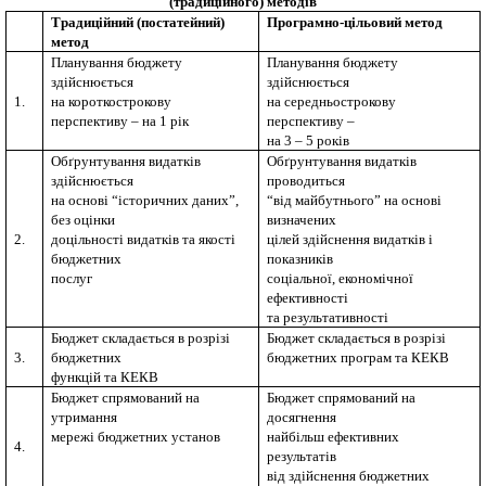
(традиційного) методів
Традиційний (постатейний)
Програмно-цільовий метод
метод
Планування бюджету
Планування бюджету
здійснюється
здійснюється
1.
на короткострокову
на середньострокову
перспективу – на 1 рік
перспективу –
на 3
–
5 років
Обґрунтування видатків
Обґрунтування видатків
здійснюється
проводиться
на основі “історичних даних”,
“від майбутнього” на основі
без оцінки
визначених
2.
доцільності видатків та якості
цілей здійснення видатків і
бюджетних
показників
послуг
соціальної, економічної
ефективності
та результативності
Бюджет складається в розрізі
Бюджет складається в розрізі
3.
бюджетних
бюджетних програм та КЕКВ
функцій та КЕКВ
Бюджет спрямований на
Бюджет спрямований на
утримання
досягнення
мережі бюджетних установ
найбільш ефективних
4.
результатів
від здійснення бюджетних