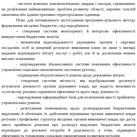
- містити комплекс взаємопов'язаних завдань і заходів, спрямованих
на розв'язання найважливіших проблем розвитку області, окремих галузей
економіки або адміністративно-територіальних одиниць.
Отже, для оптимального застосування програмно-цільового методу
формування місцевих бюджетів, слід передбачити:
-- створення системи моніторингу й контролю ефективності
використання бюджетних коштів;
- визначення відповідальності державних органів і окремих
посадових осіб за кінцевий результат виконання плану не лише у вигляді
надання відповідного обсягу послуг і робіт, але й за досягнення певних
якісних показників;
- запровадження збалансованої системи показників ефективності
управління соціально-економічною системою регіону;
- підвищення обґрунтованості рішень щодо державних витрат;
- створення системи звітності, яка відображатиме досягнуті
результати діяльності органів державної влади, що надасть можливість
суспільству реально оцінювати ефективність цього виду діяльності;
- нарощування інформаційної бази для поліпшення якості прийнятих
управлінських рішень;
- делегування повноважень щодо розпорядження бюджетними
видатками й обов'язків їх здійснення керівникам органів виконавчої влади
регіонів і профільних структур місцевих органів виконавчої влади, що дасть
змогу приймати рішення про розподіл виділених бюджетних коштів
відповідно до реальної потреби й доцільності, а отже, підвищити
ефективність управління соціально-економічним розвитком регіонів;