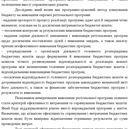
поліпшення якості управлінських рішень.
Дослідимо який вплив має програмно-цільовий метод планування
бюджету на виконання окремої регіональної програми:
- надання прозорості процесу реалізації програми, адже цілі й завдання чітко
визначені, оскільки на їх досягнення витрачаються бюджетні кошти;
-- посилення контролю за результатами виконання бюджетних програм;
- надання оцінки діяльності замовників і виконавців регіональних програм
щодо досягнення поставлених цілей і виконання завдань, а також аналізу
причин неефективного виконання бюджетних програм;
- упорядкування і організація діяльності головного розпорядника
бюджетних коштів щодо формування й виконання бюджетних програм
шляхом чіткого розмежування відповідальності за реалізацію кожної
програми між визначеними головним розпорядником бюджетних коштів і
відповідальними виконавцями бюджетних програм;
- посилення відповідальності головного розпорядника бюджетних коштів за
дотримання відповідності бюджетних програм законодавчо визначеній меті
його діяльності, а також за фінансове забезпечення бюджетних програм і
результати їх виконання.
Показником вимірювання виконання регіональної програми повинен
стати критерій ефективності витрачання та спрямування бюджетних коштів.
Який буде віддзеркалювати рівень якості впровадження програми у життя.
Визначимо, що кількісно ефективність спрямування і витрачання бюджетних
коштів може бути виміряна відношенням отриманих результатів до суми
проведених витрат.
Тоді критерій ефективності бюджетних витрат можна визначити за