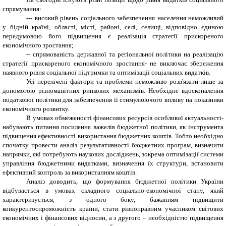
спрямування:
-
--
високий рівень соціального забезпечення населення неможливий
у бідній країні, області, місті, районі, селі, селищі, відповідно єдиною
передумовою його підвищення є реалізація стратегії прискореного
економічного зростання;
-
-
спрямованість державної та регіональної політики на реалізацію
стратегії прискореного економічного зростання- не виключає збереження
наявного рівня соціальної підтримки та оптимізації соціальних видатків.
Усі перелічені фактори та проблеми неможливо розв'язати лише за
допомогою різноманітних ринкових механізмів. Необхідне вдосконалення
податкової політики для забезпечення її стимулюючого впливу на показники
економічного розвитку.
В умовах обмеженості фінансових ресурсів особливої актуальності-
набувають питання посилення важелів бюджетної політики, як інструмента
підвищення ефективності використання бюджетних коштів. Тобто необхідно
спочатку провести аналіз результативності бюджетних програм, визначити
напрямки, які потребують наукових досліджень, зокрема оптимізації системи
управління бюджетними видатками, визначення їх структури, встановити
ефективний контроль за використанням коштів.
Аналіз доводить, що формування бюджетної політики України
відбувається в умовах складного соціально-економічної стану, який
характеризується, з одного боку, бажанням підвищити
конкурентоспроможність країни, стати рівноправним учасником світових
економічних і фінансових відносин, а з другого – необхідністю підвищення