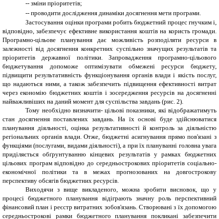
-
-
зміни пріоритетів;
-
-
проводити дослідження динаміки досягнення мети програми.
Застосування оцінки програми робить бюджетний процес гнучким і,
відповідно, забезпечує ефективне використання коштів на користь громади.
Програмно-цільове планування дає можливість розподіляти ресурси в
залежності від досягнення конкретних суспільно значущих результатів та
пріоритетів державної політики. Запровадження програмно-цільового
бюджетування допоможе оптимізувати обмежені ресурси бюджету,
підвищити результативність функціонування органів влади і якість послуг,
що надаються ними, а також забезпечить підвищення ефективності витрат
через економію бюджетних коштів і зосередження ресурсів на досягненні
найважливіших на даний момент для суспільства завдань (рис. 2).
Тому необхідно визначити- цільові показники, які відображатимуть
стан досягнення поставлених завдань. На їх основі буде здійснюватися
планування діяльності, оцінка результативності й контроль за діяльністю
регіональних органів влади. Отже, бюджетні асигнування прямо пов'язані з
функціями (послугами, видами діяльності), а при їх плануванні головна увага
приділяється обґрунтуванню кінцевих результатів у рамках бюджетних
цільових програм відповідно до середньострокових пріоритетів соціально-
економічної політики та в межах прогнозованих на довгострокову
перспективу обсягів бюджетних ресурсів.
Виходячи з вище викладеного, можна зробити висновок, що у
процесі бюджетного планування відіграють значну роль перспективний
фінансовий план і реєстр витратних зобов'язань. Створювані з їх допомогою
середньострокові рамки бюджетного планування покликані забезпечити