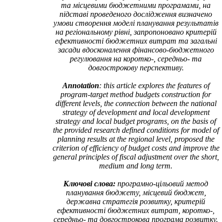
та місцевими бюджетними програмами, на
підставі проведеного дослідження визначено
умови створення моделі планування результатів
на регіональному рівні, запропоновано критерій
ефективності бюджетних витрат та загальні
засади вдосконалення фінансово-бюджетного
регулювання на коротко-, середньо- та
довгострокову перспективу.
Annotation
: this article explores the features of
program-target method budgets construction for
different levels, the connection between the national
strategy of development and local development
strategy and local budget programs, on the basis of
the provided research defined conditions for model of
planning results at the regional level, proposed the
criterion of efficiency of budget costs and improve the
general principles of fiscal adjustment over the short,
medium and long term.
Ключові слова:
програмно-цільовий метод
планування бюджету, місцевий бюджет,
державна стратегія розвитку, критерій
ефективності бюджетних витрат, коротко-,
середньо- та довгострокова програма розвитку.