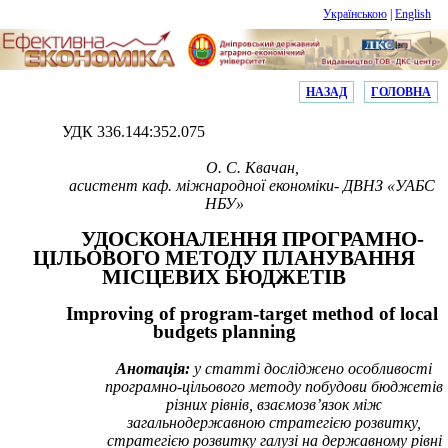
Українською
|
English
НАЗАД
ГОЛОВНА
УДК 336.144:352.075
О. С.
Квачан
,
а
систент каф. міжнародної економіки-
ДВНЗ «УАБС
НБУ»
УДОСКОНАЛЕННЯ ПРОГРАМНО-
ЦІЛЬОВОГО МЕТОДУ ПЛАНУВАННЯ
МІСЦЕВИХ БЮДЖЕТІВ
Improving of program-target method of local
budgets planning
Анотація:
у статті досліджено особливості
програмно-цільового методу побудови бюджетів
різних рівнів, взаємозв’язок між
загальнодержавною стратегією розвитку,
стратегією розвитку галузі на державному рівні