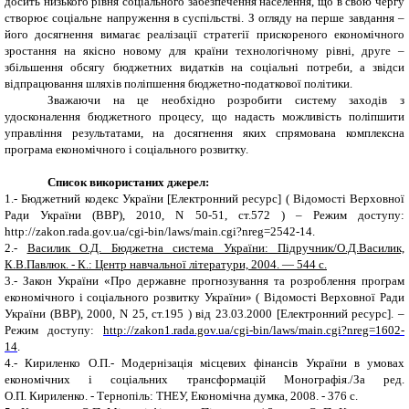
досить низького рівня соціального забезпечення населення, що в свою чергу
створює соціальне напруження в суспільстві. З огляду на перше завдання –
його досягнення вимагає реалізації стратегії прискореного економічного
зростання на якісно новому для країни технологічному рівні, друге –
збільшення обсягу бюджетних видатків на соціальні потреби, а звідси
відпрацювання шляхів поліпшення бюджетно-податкової політики.
Зважаючи на це необхідно розробити систему заходів з
удосконалення бюджетного процесу, що надасть можливість поліпшити
управління результатами, на досягнення яких спрямована комплексна
програма економічного і соціального розвитку.
Список використаних джерел:
1.
-
Бюджетний кодекс України
[
Електронний ресурс]
( Відомості Верховної
Ради України (ВВР), 2010, N 50-51, ст.572 )
– Режим доступу:
http://zakon.rada.gov.ua/cgi-bin/laws/main.cgi?nreg=2542-14.
2.
-
Василик О.Д. Бюджетна система України: Підручник/О.Д.Василик,
К.В.Павлюк. - К.: Центр навчальної літератури, 2004. — 544 с.
3.
-
Закон України «Про державне прогнозування та розроблення програм
економічного і соціального розвитку України» ( Відомості Верховної Ради
України (ВВР), 2000, N 25, ст.195 ) від 23.03.2000 [Електронний ресурс]. –
Режим доступу:
http://zakon1.rada.gov.ua/cgi-bin/laws/main.cgi?nreg=1602-
14
.
4.
-
Кириленко О.П.- Модернізація місцевих фінансів України в умовах
економічних і соціальних трансформацій Монографія./За ред.
О.П. Кириленко. - Тернопіль: ТНЕУ, Економічна думка, 2008. - 376 с.