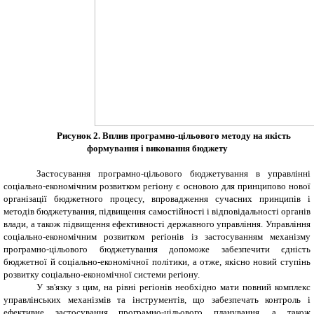
Рисунок 2. Вплив програмно-цільового методу на якість
формування і виконання бюджету
Застосування програмно-цільового бюджетування в управлінні
соціально-економічним розвитком регіону є основою для принципово нової
організації бюджетного процесу, впровадження сучасних принципів і
методів бюджетування, підвищення самостійності і відповідальності органів
влади, а також підвищення ефективності державного управління. Управління
соціально-економічним розвитком регіонів із застосуванням механізму
програмно-цільового бюджетування допоможе забезпечити єдність
бюджетної й соціально-економічної політики, а отже, якісно новий ступінь
розвитку соціально-економічної системи регіону.
У зв'язку з цим, на рівні регіонів необхідно мати повний комплекс
управлінських механізмів та інструментів, що забезпечать контроль і
ефективне застосування програмно-цільового планування, а також