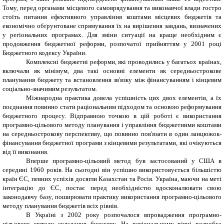
Тому, перед органами місцевого самоврядування та виконавчої влади гостро
стоїть питання ефективного управління коштами місцевих бюджетів та
економічно обґрунтоване спрямування їх на вирішення завдань, визначених
у регіональних програмах. Для зміни ситуації на краще необхідним є
продовження бюджетної реформи, розпочатої прийняттям у 2001 році
Бюджетного кодексу України.
Комплексні бюджетні реформи, які проводились у багатьох країнах,
включали як мінімум, два такі основні елементи як середньострокове
планування бюджету та встановлення зв'язку між фінансуванням і кінцевим
соціально-значимим результатом.
Міжнародна практика довела успішність цих двох елементів, а їх
поєднання повинно стати раціональним підходом та основою реформування
бюджетного процесу. Відправною точкою в цій роботі є використання
програмно-цільового методу планування і управління бюджетними коштами
на середньострокову перспективу, що повинно пов'язати в один ланцюжок-
фінансування бюджетної програми з кінцевими результатами, які очікуються
від її виконання.
Вперше програмно-цільовий метод був застосований у США в
середині 1960 років. На сьогодні він успішно використовується більшістю
країн ЄС, певних успіхів досягли Казахстан та Росія. Україна, маючи на меті
інтеграцію до ЄС, постає перед необхідністю вдосконалювати свою
законодавчу базу, поширювати практику використання програмно-цільового
методу планування бюджетів всіх рівнів.
В Україні з 2002 року розпочалося впровадження програмно-
цільового методу складання бюджету. На регіональному рівні розробка