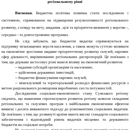
регіональному рівні
Висновки.
Бюджетна політика повинна стати послідовною і
системною, спрямованою на підвищення результативності регіонального
розвитку, з огляду на мету, завдання , цілі та пріоритети визначені у коротко -,
середньо - та довгострокових програмах.
Не слід забувати, що бюджетні видатки спрямовуються на
підтримку незахищених верств населення, а також можуть суттєво впливати
на економічне зростання завдяки- пріоритетному розвитку галузей, окремих
сфер діяльності, вирівнюванню регіональних диспропорцій. Це пов'язано з
тим, що держава застосовує різні важелі впливу на економічний розвиток:
-
-
надання субсидій організаціям та населенню;
-
-
здійснення державних інвестицій;
-
-
бюджетне фінансування окремих галузей;
-
-
міжгалузевий та територіальний розподіл фінансових ресурсів з
метою раціонального розміщення виробничих сил та потужностей.
Дослідження соціально-економічного стану Сумського регіону
свідчить, що намагання спрогнозувати розвиток регіону шляхом складання
регіональних та галузевих програм з найбільшим економічним ефектом
вимагає і досить виваженого підходу до різноманітних соціальних видатків.
Це пов'язано з тим, що розвинуті країни мають високі стандарти соціального
забезпечення і відповідний рівень видатків місцевих та державного
бюджетів на соціальні потреби.
На сьогодні існують різні позиції щодо рівня видатків соціального