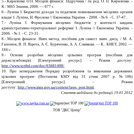
5.
-
Кириленко О.П. Місцеві фінанси: Підручник / За ред. О. П. Кириленко. -
К.: М65 Знання, 2006. — 677 с.
6.
-
Луніна І. Бюджетні доходи та податкові повноваження місцевих органів
влади/ І. Луніна, Н. Фролова // Економіка України. - 2008. - № 6. - С. 37-47.
7.
-
Луніна І. Формування місцевих бюджетів у контексті завдань
адміністративно-територіальної реформи/ І. Луніна // Економіка України. -
2006. - № 1. - С. 23-31
8.
-
Місцеві фінанси: Навч.-метод. посібник для самост. вивч. дисц. / М. А.
Гапонюк, В. П. Яцюта, А. Є. Буряченко, А. А. Славкова. — К.: КНЕУ, 2002. —
184 с.
9.
-
Основи розробки місцевих цільових програм (посібник для
держслужбовців)
[
Електронний ресурс
]
. – Режим доступу:
http://www.scribd.com/doc/63681498/
.
10.
Про затвердження Порядку розроблення та виконання державних
цільових програм- (Постанова КМУ від 31 січня 2007 р. №106)
[
Електронний ресурс
]
. – Режим
доступу:
http://www.mns.gov.ua/content/laws_post.html
.
Стаття надійшла до редакції 19.01.2012
ТОВ "ДКС Центр"