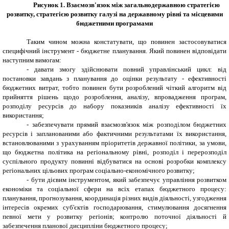
Рисунок 1. Взаємозв'язок між загальнодержавною стратегією
розвитку, стратегією розвитку галузі на державному рівні та місцевими
бюджетними програмами
Таким чином можна констатувати, що повинен застосовуватися
специфічний інструмент - бюджетне планування. Який повинен відповідати
наступним вимогам:
- давати змогу здійснювати повний управлінський цикл: від
постановки завдань з планування до оцінки результату - ефективності
бюджетних витрат, тобто повинен бути розроблений чіткий алгоритм від
прийняття рішень щодо розроблення, аналізу, впровадження програм,
розподілу ресурсів до набору показників аналізу ефективності їх
використання;
- забезпечувати прямий взаємозв'язок між розподілом бюджетних
ресурсів і запланованими або фактичними результатами їх використання,
встановлюваними з урахуванням пріоритетів державної політики, за умови,
що бюджетна політика на регіональному рівні, розподіл і перерозподіл
суспільного продукту повинні відбуватися на основі розробки комплексу
регіональних цільових програм соціально-економічного розвитку;
- бути дієвим інструментом, який забезпечує управління розвитком
економіки та соціальної сфери на всіх етапах бюджетного процесу:
планування, прогнозування, координація різних видів діяльності, узгодження
інтересів окремих суб'єктів господарювання, стимулювання досягнення
певної мети у розвитку регіонів; контролю поточної діяльності й
забезпечення планової дисципліни бюджетного процесу;