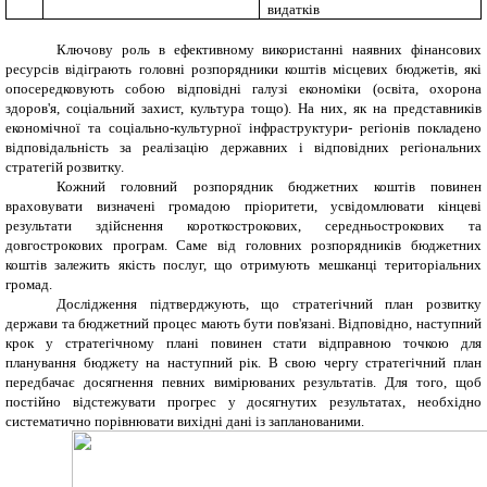
видатків
Ключову роль в ефективному використанні наявних фінансових
ресурсів відіграють головні розпорядники коштів місцевих бюджетів, які
опосередковують собою відповідні галузі економіки (освіта, охорона
здоров'я, соціальний захист, культура тощо). На них, як на представників
економічної та соціально-культурної інфраструктури- регіонів покладено
відповідальність за реалізацію державних і відповідних регіональних
стратегій розвитку.
Кожний головний розпорядник бюджетних коштів повинен
враховувати визначені громадою пріоритети, усвідомлювати кінцеві
результати здійснення короткострокових, середньострокових та
довгострокових програм. Саме від головних розпорядників бюджетних
коштів залежить якість послуг, що отримують мешканці територіальних
громад.
Дослідження підтверджують, що стратегічний план розвитку
держави та бюджетний процес мають бути пов'язані. Відповідно, наступний
крок у стратегічному плані повинен стати відправною точкою для
планування бюджету на наступний рік. В свою чергу стратегічний план
передбачає досягнення певних вимірюваних результатів. Для того, щоб
постійно відстежувати прогрес у досягнутих результатах, необхідно
систематично порівнювати вихідні дані із запланованими.