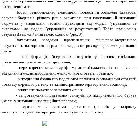
цільового призначення їх використання, досягнення з допомогою програми
поставленої мети.
Тобто, безпосередньо економічні процеси та обмежені фінансові
ресурси бюджетів різного рівня вимагають при плануванні й виконанні
бюджетів у видатковій частині переходити від моделі "управління за
витратами" до моделі "управління за результатами". Тобто планування
результатів може йти за такою схемою (рис. 3).
Загальними засадами вдосконалення фінансово-бюджетного
регулювання на коротко-, середньо-- та довгострокову перспективу повинні
стати:
- трансформація бюджетних ресурсів у чинник соціально-
орієнтованого економічного зростання;
- перетворення механізму формування бюджетів різного рівня на
ефективний механізм соціально-економічної стратегії розвитку;
- узгодження бюджетно-податкової політики із завданнями стратегії
розвитку окремого регіону та адміністративно-територіальної одиниці;
- зниження податкового навантаження;
- запровадження податкових стимулів до підприємств, що беруть
участь у виконанні інвестиційних програм;
- вдосконалення системи державних фінансів у напрямку
застосування цільових програмних інструментів розвитку.