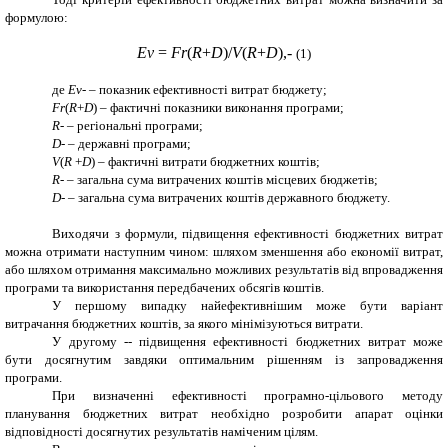
формулою:
Ev
=
Fr
(
R
+
D
)
/
V
(
R
+
D
)
,-
(1)
де
Ev
-
–
показник ефективності витрат бюджету;
Fr
(
R
+
D
)
–
фактичні показники виконання програми;
R
- –
регіональні програми;
D
- –
державні програми;
V
(
R
+
D
)
–
фактичні витрати бюджетних коштів;
R
-
–
загальна сума витрачених коштів місцевих бюджетів;
D
-
–
загальна сума витрачених коштів державного бюджету.
Виходячи з формули, підвищення ефективності бюджетних витрат
можна отримати наступним чином: шляхом зменшення або економії витрат,
або шляхом отримання максимально можливих результатів від впровадження
програми та використання передбачених обсягів коштів.
У першому випадку найефективнішим може бути варіант
витрачання бюджетних коштів, за якого мінімізуються витрати.
У другому -- підвищення ефективності бюджетних витрат може
бути досягнутим завдяки оптимальним рішенням із запровадження
програми.
При визначенні ефективності програмно-цільового методу
планування бюджетних витрат необхідно розробити апарат оцінки
відповідності досягнутих результатів наміченим цілям.