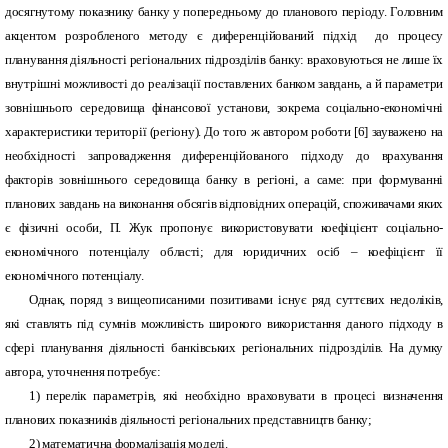
досягнутому показнику банку у попередньому до планового періоду. Головним
акцентом розробленого методу є диференційований підхід до процесу
планування діяльності регіональних підрозділів банку: враховуються не лише їх
внутрішні можливості до реалізації поставлених банком завдань, а й параметри
зовнішнього середовища фінансової установи, зокрема соціально-економічні
характеристики території (регіону). До того ж автором роботи [6] зауважено на
необхідності запровадження диференційованого підходу до врахування
факторів зовнішнього середовища банку в регіоні, а саме: при формуванні
планових завдань на виконання обсягів відповідних операцій, споживачами яких
є фізичні особи, П. Жук пропонує використовувати коефіцієнт соціально-
економічного потенціалу області; для юридичних осіб – коефіцієнт її
економічного потенціалу.
Однак, поряд з вищеописаними позитивами існує ряд суттєвих недоліків,
які ставлять під сумнів можливість широкого використання даного підходу в
сфері планування діяльності банківських регіональних підрозділів. На думку
автора, уточнення потребує:
1) перелік параметрів, які необхідно враховувати в процесі визначення
планових показників діяльності регіональних представництв банку;
2) математична формалізація моделі.