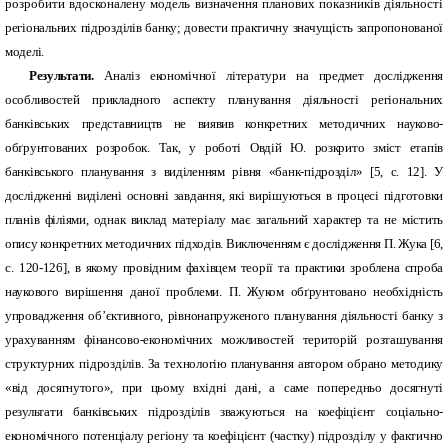
розробити вдосконалену модель визначення планових показників діяльності
регіональних підрозділів банку; довести практичну значущість запропонованої
моделі.
Результати.
Аналіз економічної літератури на предмет дослідження
особливостей прикладного аспекту планування діяльності регіональних
банківських представництв не виявив конкретних методичних науково-
обґрунтованих розробок. Так, у роботі Овдій Ю. розкрито зміст етапів
банківського планування з виділенням рівня «банк-підрозділ» [5, c. 12]. У
дослідженні виділені основні завдання, які вирішуються в процесі підготовки
планів філіями, однак виклад матеріалу має загальний характер та не містить
опису конкретних методичних підходів. Виключенням є дослідження П. Жука [6,
с. 120-126], в якому провідним фахівцем теорії та практики зроблена спроба
наукового вирішення даної проблеми. П. Жуком обґрунтовано необхідність
упровадження об’єктивного, рівнонапруженого планування діяльності банку з
урахуванням фінансово-економічних можливостей територій розташування
структурних підрозділів. За технологію планування автором обрано методику
«від досягнутого», при цьому вхідні дані, а саме попередньо досягнуті
результати банківських підрозділів зважуються на коефіцієнт соціально-
економічного потенціалу регіону та коефіцієнт (частку) підрозділу у фактично