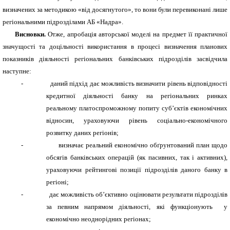
визначених за методикою «від досягнутого», то вони були перевиконані лише
регіональними підрозділами АБ «Надра».
Висновки.
Отже, апробація авторської моделі на предмет її практичної
значущості та доцільності використання в процесі визначення планових
показників діяльності регіональних банківських підрозділів засвідчила
наступне:
-
даний підхід дає можливість визначити рівень відповідності
кредитної діяльності банку на регіональних ринках
реальному платоспроможному попиту суб’єктів економічних
відносин, ураховуючи рівень соціально-економічного
розвитку даних регіонів;
-
визначає реальний економічно обґрунтований план щодо
обсягів банківських операцій (як пасивних, так і активних),
ураховуючи рейтингові позиції підрозділів даного банку в
регіоні;
-
дає можливість об’єктивно оцінювати результати підрозділів
за певним напрямом діяльності, які функціонують у
економічно неоднорідних регіонах;