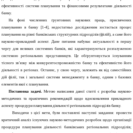
ефективності системи планування та фінансовими результатами діяльності
банку.
На фоні численних ґрунтовних наукових праць, присвячених
плануванню в банку [1-4], недостатньо дослідженим зостається процес
планування на рівні банківських структурних підрозділів (філій), а саме його
науково-прикладний аспект.
Дане питання набуває актуальності в першу
чергу для великих системних банків, які характеризуються розгалуженою
системою регіональних представництв. Це обґрунтовується існуванням
тісного зв’язку між конкурентоспроможністю банку та ефективністю його
діяльності в регіонах. Останнє, у свою чергу, залежить як від самостійних
дій філії, так і загальної системи менеджменту в банку, одним з базових
елементів якої є планування.
Постановка задачі.
Метою написання даної статті є розробка науково-
методичних та практичних рекомендацій щодо вдосконалення
прикладного
аспекту процедури планування діяльності регіональних підрозділів банку.
Виходячи з цієї мети, були поставлені наступні завдання: провести
критичний аналіз існуючих науково-методичних розробок щодо організації
процедури планування діяльності банківських регіональних підрозділів;