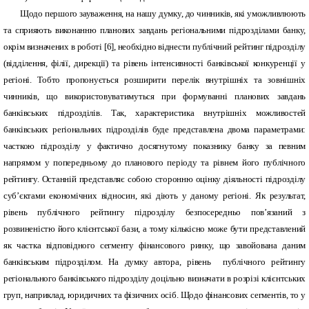
Щодо першого зауваження, на нашу думку, до чинників, які уможливлюють
та сприяють виконанню планових завдань регіональними підрозділами банку,
окрім визначених в роботі [6], необхідно віднести публічний рейтинг підрозділу
(відділення, філії, дирекції) та рівень інтенсивності банківської конкуренції у
регіоні. Тобто пропонується розширити перелік внутрішніх та зовнішніх
чинників, що використовуватимуться при формуванні планових завдань
банківських підрозділів. Так, характеристика внутрішніх можливостей
банківських регіональних підрозділів буде представлена двома параметрами:
часткою підрозділу у фактично досягнутому показнику банку за певним
напрямом у попередньому до планового періоду та рівнем його публічного
рейтингу. Останній представляє собою сторонню оцінку діяльності підрозділу
суб’єктами економічних відносин, які діють у даному регіоні. Як результат,
рівень публічного рейтингу підрозділу безпосередньо пов’язаний з
розвиненістю його клієнтської бази, а тому кількісно може бути представлений
як частка відповідного сегменту фінансового ринку, що завойована даним
банківським підрозділом. На думку автора, рівень публічного рейтингу
регіонального банківського підрозділу доцільно визначати в розрізі клієнтських
груп, наприклад, юридичних та фізичних осіб. Щодо фінансових сегментів, то у