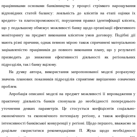
працівниками основами банківництва у процесі стрімкого нарощування
відповідних статей балансу: лояльність до клієнтів на етапі оцінки їх
кредито- та платоспроможності; порушення правил ідентифікації клієнта,
що у подальшому обмежує можливості банку щодо організації ефективного
моніторингу на предмет виконання клієнтом умов договору. Подібні дії
мають різні причини, однак певною мірою також спричинені матеріальною
зацікавленістю працівників до повного виконання плану, що у результаті
призводить до зниження ефективності діяльності як регіональних
підрозділів, так і банку вцілому.
На думку автора, використання
запропонова
н
ої
моделі розрахунку
значень планових показників підрозділів сприятиме вирішенню означених
проблем.
Апробація описаної моделі на предмет можливості її впровадження у
практичну діяльність банків спонукала до необхідності попереднього
уточнення деяких параметрів. Це стосується коефіцієнтів соціально-
економічного та економічного потенціалу регіону, а також коефіцієнта
інтенсивності банківської конкуренції у регіоні. Щодо першого, вважаємо за
доцільне скористатися рекомендаціями П. Жука щодо необхідності