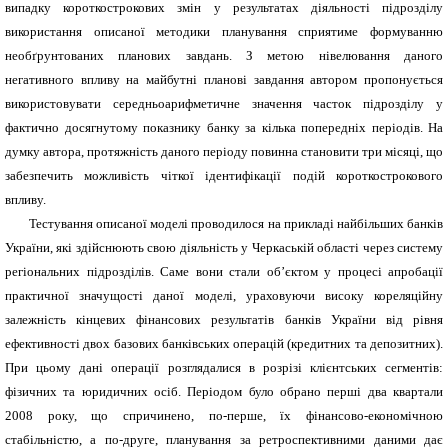
випадку короткострокових змін у результатах діяльності підрозділу
використання описаної методики планування сприятиме формуванню
необґрунтованих планових завдань. З метою нівелювання даного
негативного впливу на майбутні планові завдання автором пропонується
використовувати середньоарифметичне значення часток підрозділу у
фактично досягнутому показнику банку за кілька попередніх періодів. На
думку автора, протяжність даного періоду повинна становити три місяці, що
забезпечить можливість чіткої ідентифікації подій короткострокового
впливу.
Тестування описаної моделі проводилося на прикладі найбільших банків
України, які здійснюють свою діяльність у Черкаській області через систему
регіональних підрозділів. Саме вони стали об’єктом у процесі апробації
практичної значущості даної моделі, ураховуючи високу кореляційну
залежність кінцевих фінансових результатів банків України від рівня
ефективності двох базових банківських операцій (кредитних та депозитних).
При цьому дані операції розглядалися в розрізі клієнтських сегментів:
фізичних та юридичних осіб. Періодом було обрано перші два квартали
2008 року, що спричинено, по-перше, їх фінансово-економічною
стабільністю, а по-друге, планування за ретроспективними даними дає