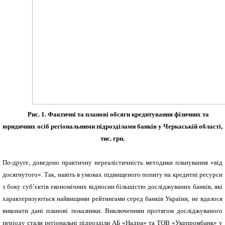
Рис. 1. Фактичні та планові обсяги кредитування фізичних та
юридичних осіб регіональними підрозділами банків у Черкаській області,
тис. грн.
По-друге, доведено практичну нереалістичність методики планування «від
досягнутого».
Так, навіть в умовах підвищеного попиту на кредитні ресурси
з боку суб’єктів економічних відносин більшістю досліджуваних банків, які
характеризуються найвищими рейтингами серед банків України, не вдалося
виконати дані планові показники. Виключенням протягом досліджуваного
періоду стали регіональні підрозділи АБ «Надра» та ТОВ «Укрпромбанк» у