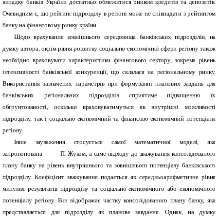
випадку банків України достатньо обмежитися ринком кредитів та депозитів.
Очевидним є, що рейтинг підрозділу в регіоні може не співпадати з рейтингом
банку на фінансовому ринку країни.
Щодо врахування зовнішнього середовища банківських підрозділів, на
думку автора, окрім рівня розвитку соціально-економічної сфери регіону також
необхідно враховувати характеристики фінансового сектору, зокрема рівень
інтенсивності банківської конкуренції, що склалася на регіональному ринку.
Використання зазначених параметрів при формуванні планових завдань для
банківських регіональних підрозділів сприятиме підвищенню їх
обґрунтованості, оскільки враховуватимуться як внутрішні можливості
підрозділу, так і соціально-економічний та фінансово-економічний потенціали
регіону.
Інше зауваження стосується самої математичної моделі, яка
запропонована П. Жуком, а саме підходу до зважування консолідованого
плану банку на рівень внутрішнього та зовнішнього потенціалу банківського
підрозділу. Коефіцієнт зважування подається як середньоарифметичне рівня
минулих результатів підрозділу та соціально-економічного або економічного
потенціалу регіону. Він відображає частку консолідованого плану банку, яка
представляється для підрозділу як планове завдання. Однак, на думку