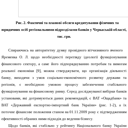
Рис. 2. Фактичні та планові обсяги кредитування фізичних та
юридичних осіб регіональними підрозділами банків у Черкаській області,
тис. грн.
Спираючись на авторитетну думку провідного вітчизняного вченого
Яременка О. Л. щодо необхідності перегляду ідеології функціонування
фінансового сектору, а саме його підпорядкуванню потребам та вимогам
реальної економіки [9], можна стверджувати, що організація діяльності
банку, виходячи з умов соціально-економічного розвитку держави та
регіонів, є необхідною умовою процесу забезпечення стабільного
функціонування на фінансовому ринку. Серед досліджуваної вибірки банків
установами, які дотримуються даних рекомендацій, є ВАТ «Ощадбанк» та
ВАТ «Державний експортно-імпортний банк України» (рис. 1-2), а їх
поточне фінансове положення станом на 01.11.2009 року є підтвердженням
ефективності обраних ними підходів до ведення бізнесу.
Щодо банків, які стабільно у рейтингу Національного банку України