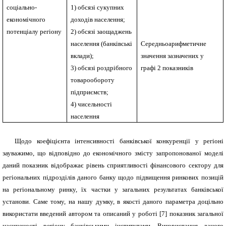
соціально-
1) обсязі сукупних
економічного
доходів населення;
потенціалу регіону
2) обсязі заощаджень
населення (банківські
Середньоарифметичне
вклади);
значення зазначених у
3) обсязі роздрібного
графі 2 показників
товарообороту
підприємств;
4) чисельності
населення
Щодо коефіцієнта інтенсивності банківської конкуренції у регіоні
зауважимо, що відповідно до економічного змісту запропонованої моделі
даний показник відображає рівень сприятливості фінансового сектору для
регіональних підрозділів даного банку щодо підвищення ринкових позицій
на регіональному ринку, їх частки у загальних результатах банківської
установи. Саме тому, на нашу думку, в якості даного параметра доцільно
використати введений автором та описаний у роботі [7]
показник загальної
насиченості регіону банківськими інститутами. Використання даного