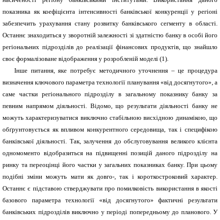
показника як коефіцієнта інтенсивності банківської конкуренції у регіоні
забезпечить урахування стану розвитку банківського сегменту в області.
Останнє знаходиться у зворотній залежності зі здатністю банку в особі його
регіональних підрозділів до реалізації фінансових продуктів, що знайшло
своє формалізоване відображення у розробленій моделі (1).
Інше питання, яке потребує методичного уточнення – це процедура
визначення ключового параметра технології
планування «від досягнутого», а
саме частки регіонального підрозділу в загальному показнику банку за
певним напрямом діяльності. Відомо, що результати діяльності банку не
можуть характеризуватися виключно стабільною висхідною динамікою, що
обґрунтовується як впливом конкурентного середовища, так і специфікою
банківської діяльності. Так, залучення до обслуговування великого клієнта
одномоменто відобразиться на підвищенні позицій даного підрозділу на
ринку та переоцінці його частки у загальних показниках банку. При цьому
подібні зміни можуть мати як довго-, так і короткостроковий характер.
Останнє є підставою стверджувати про помилковість використання в якості
базового параметра технології «від досягнутого» фактичні результати
банківських підрозділів виключно у періоді попередньому до планового. У