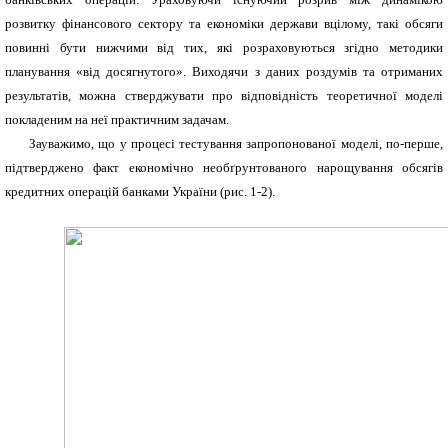
розвитку фінансового сектору та економіки держави вцілому, такі обсяги
повинні бути нижчими від тих, які розраховуються згідно методики
планування «від досягнутого». Виходячи з даних роздумів та отриманих
результатів, можна стверджувати про відповідність теоретичної моделі
покладеним на неї практичним задачам.
Зауважимо, що у процесі тестування запропонованої моделі, по-перше,
підтверджено факт економічно необґрунтованого нарощування обсягів
кредитних операцій банками України (рис. 1-2).