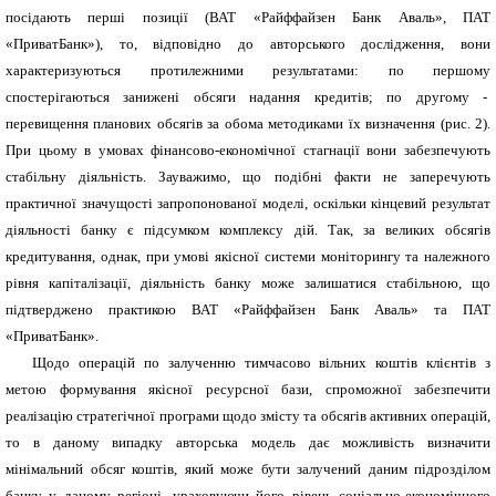
посідають перші позиції (ВАТ «Райффайзен Банк Аваль», ПАТ
«ПриватБанк»), то, відповідно до авторського дослідження, вони
характеризуються протилежними результатами: по першому
спостерігаються занижені обсяги надання кредитів; по другому -
перевищення планових обсягів за обома методиками їх визначення (рис. 2).
При цьому в умовах фінансово-економічної стагнації вони забезпечують
стабільну діяльність. Зауважимо, що подібні факти не заперечують
практичної значущості запропонованої моделі, оскільки кінцевий результат
діяльності банку є підсумком комплексу дій. Так, за великих обсягів
кредитування, однак, при умові якісної системи моніторингу та належного
рівня капіталізації, діяльність банку може залишатися стабільною, що
підтверджено практикою ВАТ «Райффайзен Банк Аваль» та ПАТ
«ПриватБанк».
Щодо операцій по залученню тимчасово вільних коштів клієнтів з
метою формування якісної ресурсної бази, спроможної забезпечити
реалізацію стратегічної програми щодо змісту та обсягів активних операцій,
то в даному випадку авторська модель дає можливість визначити
мінімальний обсяг коштів, який може бути залучений даним підрозділом
банку у даному регіоні, ураховуючи його рівень соціально-економічного