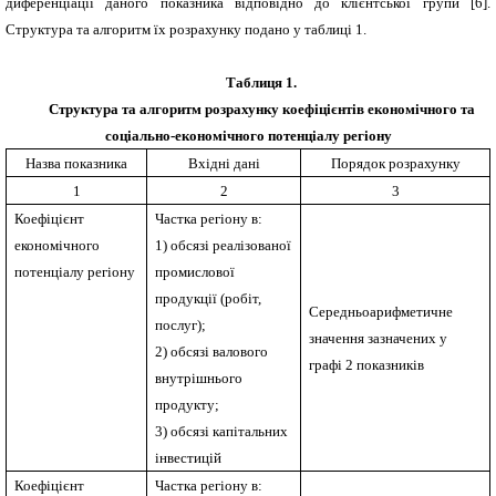
диференціації даного показника відповідно до клієнтської групи [6].
Структура та алгоритм їх розрахунку подано у таблиці 1.
Таблиця 1.
Структура та алгоритм розрахунку коефіцієнтів економічного та
соціально-економічного потенціалу регіону
Назва показника
Вхідні дані
Порядок розрахунку
1
2
3
Коефіцієнт
Частка регіону в:
економічного
1) обсязі реалізованої
потенціалу регіону
промислової
продукції (робіт,
Середньоарифметичне
послуг);
значення зазначених у
2) обсязі валового
графі 2 показників
внутрішнього
продукту;
3) обсязі капітальних
інвестицій
Коефіцієнт
Частка регіону в: