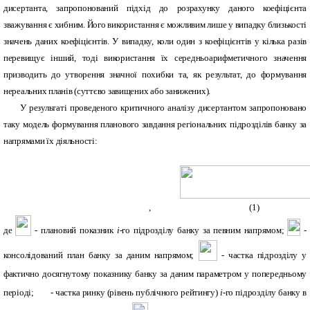
дисертанта, запропонований підхід до розрахунку даного коефіцієнта
зважування є хибним. Його використання є можливим лише у випадку близькості
значень даних коефіцієнтів. У випадку, коли один з коефіцієнтів у кілька разів
перевищує інший, тоді використання їх середньоарифметичного значення
призводить до утворення значної похибки та, як результат, до формування
нереальних планів (суттєво завищених або занижених).
У результаті проведеного критичного аналізу дисертантом запропоновано
таку модель формування планового завдання регіональних підрозділів банку за
напрямами їх діяльності:
, (1)
де
- плановий показник
і
-го підрозділу банку за певним напрямом;
-
консолідований план банку за даним напрямом;
- частка підрозділу у
фактично досягнутому показнику банку за даним параметром у попередньому
періоді;
- частка ринку (рівень публічного рейтингу)
і
-го підрозділу банку в