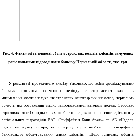
Рис. 4. Фактичні та планові обсяги строкових коштів клієнтів, залучених
регіональними підрозділами банків у Черкаській області, тис. грн.
У результаті проведеного аналізу з’ясовано, що всіма досліджуваними
банками протягом означеного періоду спостерігається виконання
мінімальних обсягів залучення строкових коштів фізичних осіб у Черкаській
області, які розраховані згідно запропонованої автором моделі. Стосовно
строкових коштів юридичних осіб, то недовиконання спостерігалося у
регіональних підрозділів ВАТ «Райффайзен Банк Аваль» та АБ «Надра»,
однак, на думку автора, це в першу чергу пов’язано зі специфікою
банківського обслуговування даних клієнтів. Щодо планових обсягів,