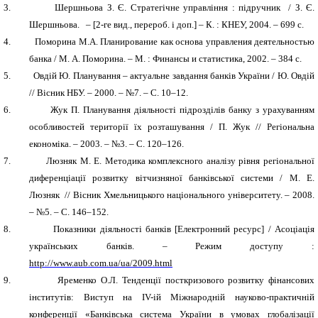
3.
Шершньова З. Є. Стратегічне управління : підручник / З. Є.
Шершньова. – [2-ге вид., перероб. і доп.] – К. : КНЕУ, 2004. – 699 с.
4.
Поморина М.А. Планирование как основа управления деятельностью
банка / М. А. Поморина. – М. : Финансы и статистика, 2002. – 384 с.
5.
Овдій Ю. Планування – актуальне завдання банків України / Ю. Овдій
// Вісник НБУ. – 2000. – №7. – С. 10–12.
6.
Жук П. Планування діяльності підрозділів банку з урахуванням
особливостей території їх розташування / П. Жук // Регіональна
економіка. – 2003. – №3. – С. 120–126.
7.
Люзняк М. Е. Методика комплексного аналізу рівня регіональної
диференціації розвитку вітчизняної банківської системи / М. Е.
Люзняк // Вісник Хмельницького національного університету. – 2008.
– №5. – С. 146–152.
8.
Показники діяльності банків
[Електронний ресурс]
/ Асоціація
українських банків. – Режим доступу :
http://www.aub.com.ua/ua/2009.html
9.
Яременко О.Л. Тенденції посткризового розвитку фінансових
інститутів: Виступ на IV-ій Міжнародній науково-практичній
конференції «Банківська система України в умовах глобалізації