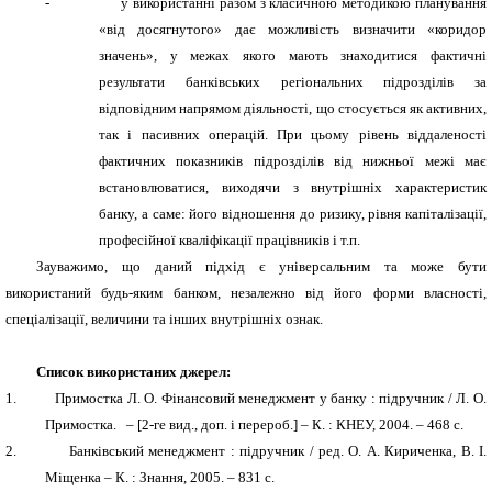
-
у використанні разом з класичною методикою планування
«від досягнутого» дає можливість визначити «коридор
значень», у межах якого мають знаходитися фактичні
результати банківських регіональних підрозділів за
відповідним напрямом діяльності, що стосується як активних,
так і пасивних операцій. При цьому рівень віддаленості
фактичних показників підрозділів від нижньої межі має
встановлюватися, виходячи з внутрішніх характеристик
банку, а саме: його відношення до ризику, рівня капіталізації,
професійної кваліфікації працівників і т.п.
Зауважимо, що даний підхід є універсальним та може бути
використаний будь-яким банком, незалежно від його форми власності,
спеціалізації, величини та інших внутрішніх ознак.
Список використаних джерел:
1.
Примостка Л. О. Фінансовий менеджмент у банку : підручник / Л. О.
Примостка. – [2-ге вид., доп. і перероб.] – К. : КНЕУ, 2004. – 468 с.
2.
Банківський менеджмент : підручник / ред. О. А. Кириченка, В. І.
Міщенка – К. : Знання, 2005. – 831 с.