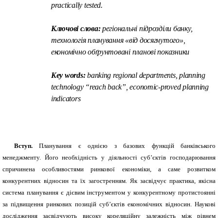
practically tested.
Ключові слова:
регіональні підрозділи банку,
технологія планування «від досягнутого»,
економічно обґрунтовані планові показники
Key words:
banking regional departments, planning
technology “reach
back
”, economic-proved planning
indicators
Вступ.
Планування є однією з базових функцій банківського
менеджменту. Його необхідність у діяльності суб’єктів господарювання
спричинена особливостями ринкової економіки, а саме розвитком
конкурентних відносин та їх загостренням. Як засвідчує практика, якісна
система планування є дієвим інструментом у конкурентному протистоянні
за підвищення ринкових позицій суб’єктів економічних відносин. Наукові
дослідження засвідчують високу кореляційну залежність між рівнем