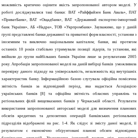
можливість критично оцінити якість запропонованої автором моделі. У
роботі досліджувалися такі банки: ВАТ «Райффайзен Банк Аваль», ПАТ
«ПриватБанк», ВАТ «Ощадбанк», ВАТ «Державний експортно-імпортний
банк України», АБ «Надра», ТОВ «Укрпромбанк». Зауважимо, що у даній
групі представлені банки державної та приватної форм власності; установи з
іноземним та виключно національним капіталом; банки, які протягом
останніх 10 років стабільно утримували позиції лідерів, та установи, які
ввійшли до групи найбільших банків України лише за результатами 2005
року. Апробація запропонованої моделі на даній вибірці банків уможливила
перевірку даного підходу на універсальність, незалежність від внутрішніх
характеристик банку. Інформаційною базою слугувала офіційна помісячна
звітність банків за відповідний період, яка надається Асоціацією
українських банків [8] та офіційна звітність обласних управлінь та
регіональних філій вищевказаних банків у Черкаській області. Результати
використання запропонованої авторської моделі для визначення планових
обсягів кредитних та депозитних операцій банківських регіональних
підрозділів відображені на рис.
1
-4. Як слідує зі змісту даної моделі, її
результатом є економічно обґрунтовані планові обсяги відповідних
банківських операцій. Ураховуючи існуючий розрив між динамікою