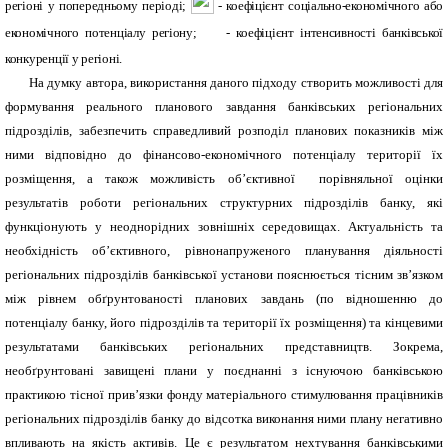
регіоні у попередньому періоді;
- коефіцієнт соціально-економічного або
економічного потенціалу регіону;
- коефіцієнт інтенсивності банківської
конкуренції у регіоні.
На думку автора, використання даного підходу створить можливості для
формування реального планового завдання банківських регіональних
підрозділів, забезпечить справедливий розподіл планових показників між
ними відповідно до фінансово-економічного потенціалу території їх
розміщення, а також можливість об’єктивної порівняльної оцінки
результатів роботи регіональних структурних підрозділів банку, які
функціонують у неоднорідних зовнішніх середовищах. Актуальність та
необхідність об’єктивного, рівнонапруженого планування діяльності
регіональних підрозділів банківської установи пояснюється тісним зв’язком
між рівнем обґрунтованості планових завдань (по відношенню до
потенціалу банку, його підрозділів та території їх розміщення) та кінцевими
результатами банківських регіональних представництв. Зокрема,
необґрунтовані завищені плани у поєднанні з існуючою банківською
практикою тісної прив’язки фонду матеріального стимулювання працівників
регіональних підрозділів банку до відсотка виконання ними плану негативно
впливають на якість активів. Це є результатом нехтування банківськими