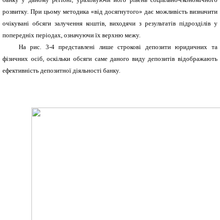
розвитку. При цьому методика «від досягнутого» дає можливість визначити
очікувані обсяги залучення коштів, виходячи з результатів підрозділів у
попередніх періодах, означуючи їх верхню межу.
На рис. 3-4 представлені лише строкові депозити юридичних та
фізичних осіб, оскільки обсяги саме даного виду депозитів відображають
ефективність депозитної діяльності банку.