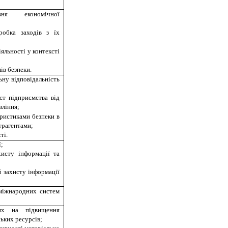
рівня економічної
обка заходів з їх
яльності у контексті
ів безпеки.
ьну відповідальність
ст підприємства від
вління;
ристиками безпеки в
трагентами;
ті.
ї;
исту інформації та
 захисту інформації
міжнародних систем
них на підвищення
ьких ресурсів;