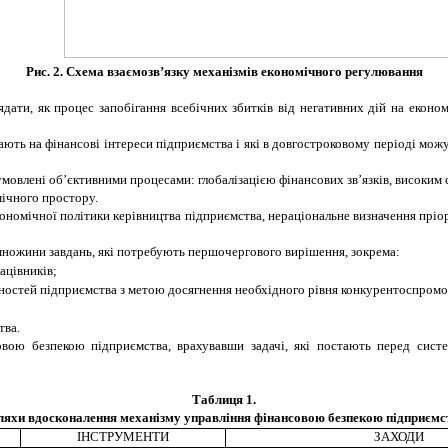
Рис. 2. Схема взаємозв’язку механізмів економічного регулювання
дати, як процес запобігання всебічних збитків від негативних дій на економ
ають на фінансові інтереси підприємства і які в довгостроковому періоді мож
мовлені об’єктивними процесами: глобалізацією фінансових зв’язків, високим
мічного простору.
ономічної політики керівництва підприємства, нераціональне визначення пріо
множини завдань, які потребують першочергового вирішення, зокрема:
ацівників;
ностей підприємства з метою досягнення необхідного рівня конкурентоспром
тва.
вою безпекою підприємства, врахувавши задачі, які постають перед систе
Таблиця 1
.
яхи вдосконалення механізму управління фінансовою безпекою підприємс
ІНСТРУМЕНТИ
ЗАХОДИ