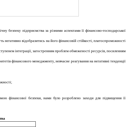
ічну безпеку підприємства за різними аспектами її фінансово-господарської
уть негативно відобразитись на його фінансовій стійкості, платоспроможності
 ступенем інтеграції, загостренням проблем обмеженості ресурсів, посиленням
ритетів фінансового менеджменту, невчасне реагування на негативні тенденції
ожності;
мою фінансової безпеки, нами було розроблено заходи для підвищення її
тва