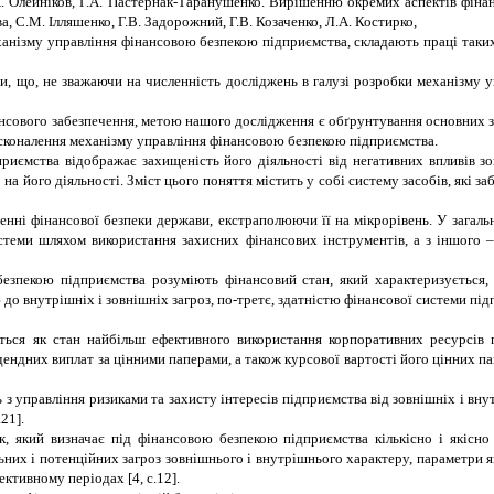
. Олейніков, Г.А. Пастернак-Таранушенко. Вирішенню окремих аспектів фінан
Воронкова, С.М. Ілляшенко, Г.В. Задорожний, Г.В. Козаченко, Л.А. Костирко
ізму управління фінансовою безпекою підприємства, складають праці таких на
и, що, не зважаючи на численність досліджень в галузі розробки механізму у
ансового забезпечення, метою нашого дослідження є обґрунтування основних з
сконалення механізму управління фінансовою безпекою підприємства.
приємства відображає захищеність його діяльності від негативних впливів 
а його діяльності. Зміст цього поняття містить у собі систему засобів, які 
ченні фінансової безпеки держави, екстраполюючи її на мікрорівень. У загал
истеми шляхом використання захисних фінансових інструментів, а з іншого –
зпекою підприємства розуміють фінансовий стан, який характеризується, п
 до внутрішніх і зовнішніх загроз, по-третє, здатністю фінансової системи під
ться як стан найбільш ефективного використання корпоративних ресурсів 
ідендних виплат за цінними паперами, а також курсової вартості його цінних 
ь з управління ризиками та захисту інтересів підприємства від зовнішніх і вн
21].
к, який визначає під фінансовою безпекою підприємства кількісно і якісно
ьних і потенційних загроз зовнішнього і внутрішнього характеру, параметри я
ктивному періодах [4, с.12].