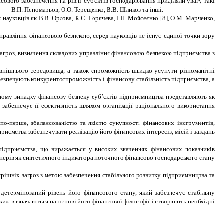
сового забезпечення на рівні суб'єктів господарювання приділяли увагу такі
, В.П. Пономарьов, О.О. Терещенко, В.В. Шликов та інші.
уковців як В.В. Орлова, К.С. Горячева, І.П. Мойсеєнко [8], О.М. Марченко,
правління фінансовою безпекою, серед науковців не існує єдиної точки зору
агроз, визначення складових управління фінансовою безпекою підприємства з
зовнішнього середовища, а також спроможність швидко усунути різноманітні
забезпечують конкурентоспроможність і фінансову стабільність підприємства, а
ьному випадку фінансову безпеку суб’єктів підприємництва представляють як
 забезпечує її ефективність шляхом організації раціонального використання
о-перше, збалансованістю та якістю сукупності фінансових інструментів,
приємства забезпечувати реалізацію його фінансових інтересів, місій і завдань
підприємства, що виражається у високих значеннях фінансових показників
паперів як синтетичного індикатора поточного фінансово-господарського стану
утрішніх загроз з метою забезпечення стабільного розвитку підприємництва та
 детермінований рівень його фінансового стану, який забезпечує стабільну
ких визначаються на основі його фінансової філософії і створюють необхідні