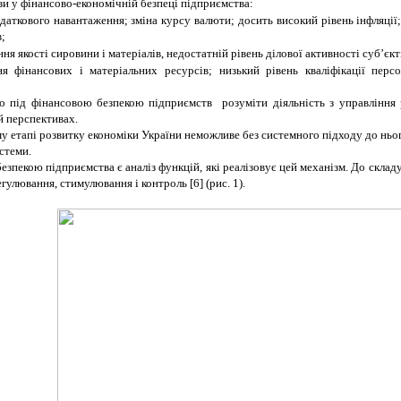
ози у фінансово-економічній безпеці підприємства
:
даткового навантаження; зміна курсу валюти; досить високий рівень інфляції;
в;
я якості сировини і матеріалів, недостатній рівень ділової активності суб’єкт
я фінансових і матеріальних ресурсів; низький рівень кваліфікації перс
о під фінансовою безпекою підприємств розуміти діяльність з управління р
й перспективах.
му етапі розвитку економіки України неможливе без системного підходу до нь
стеми.
зпекою підприємства є аналіз функцій, які реалізовує цей механізм. До скла
гулювання, стимулювання і контроль [6] (рис. 1).