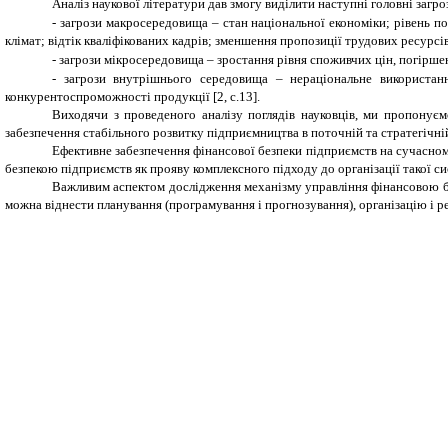
Аналіз наукової літератури дав змогу виділити наступні головні загр
-
загрози макросередовища – стан національної економіки; рівень по
клімат; відтік кваліфікованих кадрів; зменшення пропозиції трудових ресурсі
-
загрози мікросередовища – зростання рівня споживчих цін, погіршенн
-
загрози внутрішнього середовища – нераціональне використанн
конкурентоспроможності продукції [2, с.13].
Виходячи з проведеного аналізу поглядів науковців, ми пропонуєм
забезпечення стабільного розвитку підприємництва в поточній та стратегічні
Ефективне забезпечення фінансової безпеки підприємств на сучасно
безпекою підприємств як прояву комплексного підходу до організації такої си
Важливим аспектом дослідження механізму управління фінансовою бе
можна віднести планування (програмування і прогнозування), організацію і ре