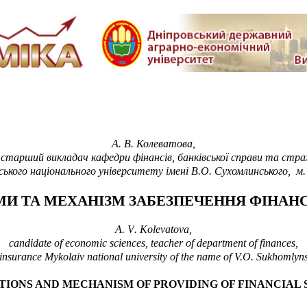
А.
В. Колеватова
,
старший викладач кафедри фінансів, банківської справи та стра
ського національного університету імені В.О. Сухомлинського,
м.
МИ ТА МЕХАНІЗМ ЗАБЕЗПЕЧЕННЯ ФІНАН
А.
V
. Kolevatova,
candidate of economic sciences
, teacher of department of finances
,
insurance
Mykolaiv national university of the name of
V.O. Sukhomlyns
CTIONS AND MECHANISM OF PROVIDING OF FINANCIAL 