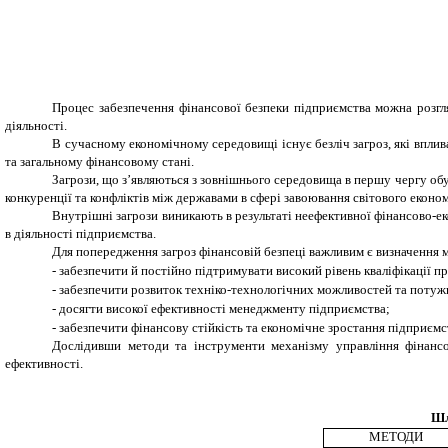
Процес забезпечення фінансової безпеки підприємства можна розгля
діяльності.
В сучасному економічному середовищі існує безліч загроз, які вплив
та загальному фінансовому стані.
Загрози, що з’являються з зовнішнього середовища в першу чергу обу
конкуренції та конфліктів між державами в сфері завоювання світового еконо
Внутрішні загрози виникають в результаті неефективної фінансово-ек
в діяльності підприємства.
Для попередження загроз фінансовій безпеці важливим є визначення 
-
забезпечити й постійно підтримувати високий рівень кваліфікації пр
-
забезпечити розвиток техніко-технологічних можливостей та потуж
-
досягти високої ефективності менеджменту підприємства;
-
забезпечити фінансову стійкість та економічне зростання підприємс
Дослідивши методи та інструменти механізму управління фінансо
ефективності.
Шл
МЕТОДИ