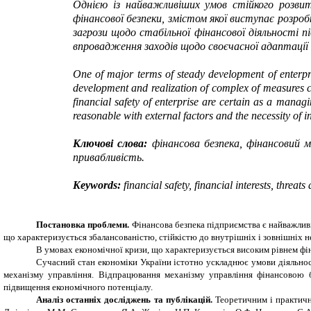
Однією із найважливіших умов стійкого розвитк
фінансової безпеки, змістом якої виступає розробк
загрози щодо стабільної фінансової діяльності 
впровадження заходів щодо своєчасної адаптації 
One of major terms of steady development of enterpris
development and realization of complex of measures com
financial safety of enterprise are certain as a managin
reasonable with external factors and the necessity of i
Ключові слова:
фінансова безпека, фінансовий ме
привабливість.
Keywords:
financial safety, financial interests, threat
Постановка проблеми.
Фінансова безпека підприємства є найважлив
що характеризується збалансованістю, стійкістю до внутрішніх і зовнішніх н
В умовах економічної кризи, що характеризується високим рівнем фі
Сучасний стан економіки України істотно ускладнює умови діяльно
механізму управління.
Відпрацювання механізму управління фінансовою б
підвищення економічного потенціалу.
Аналіз останніх досліджень та публікацій.
Теоретичним і практичн