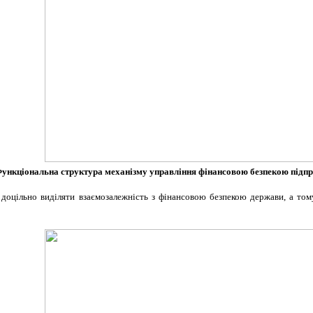
Функціональна структура механізму управління фінансово
ю
безпекою підп
доцільно виділяти взаємозалежність з фінансовою безпекою держави, а том