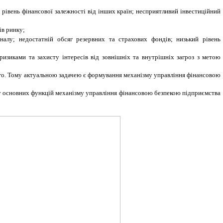
 рівень фінансової залежності від інших країн; несприятливий інвестиційний
ів ринку;
оналу; недостатній обсяг резервних та страхових фондів; низький рівень
изиками та захисту інтересів від зовнішніх та внутрішніх загроз з метою
ого. Тому актуальною задачею є формування механізму управління фінансовою
ду основних функцій механізму управління фінансовою безпекою підприємства