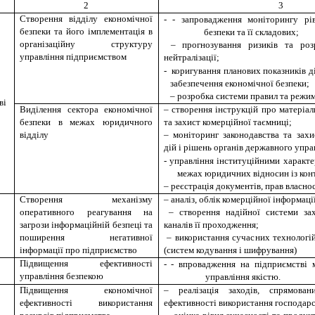
2
3
Створення відділу економічної
-
- запровадження моніторингу 
безпеки та його імплементація в
безпеки та її складових;
організаційну структуру
– прогнозування ризиків та розр
управління підприємством
нейтралізації;
-
коригування планових показників ді
забезпечення економічної безпеки;
– розробка системи правил та режим
ві
Виділення сектора економічної
– створення інструкцій про матеріал
безпеки в межах юридичного
та захист комерційної таємниці;
відділу
– моніторинг законодавства та захи
дій і рішень органів державного упра
-
управління інституційними характе
межах юридичних відносин із кон
– реєстрація документів, прав власнос
Створення механізму
– аналіз, облік комерційної інформаці
оперативного реагування на
– створення надійної системи зах
загрози інформаційній безпеці та
каналів її проходження;
поширення негативної
– використання сучасних технологій
інформації про підприємство
(систем кодування і шифрування)
Підвищення ефективності
-
-
впровадження на підприємстві 
управління безпекою
управління якістю
.
Підвищення економічної
– реалізація заходів, спрямова
ефективності використання
ефективності використання господарс