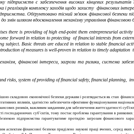
у підприємств є забезпечення високих кінцевих результатів 
а і реалізація комплексу заходів щодо захисту фінансових інтерес
підприємства. Обґрунтовано тісний зв'язок фінансової безпеки 
до змін шляхом вдосконалення механізму управління фінансовою 
es there is providing of high end-point them entrepreneurial activity d
e forward in relation to protecting of financial interests from external
g subject. Basic threats are educed in relation to stable financial activ
ntroduction of measures is well-proven in relation to timely adaptation 
ханізм, фінансові інтереси, загрози та ризики, система забезп
s and risks, system of providing of financial safety, financial planning, i
ішою складовою економічної безпеки держави і розглядається як стан
фінансо
егативних впливів, здатністю забезпечити ефективне функціонування національ
нансових ризиків, важливим завданням для забезпечення життєздатності суб'єк
сті господарюючих суб’єктів, тому постає проблема гарантування в ринкових
езпекою підприємства гарантуватиме протидію загрозам фінансового харак
им аспектам фінансової безпеки приділено наукові праці вчених, серед яких 