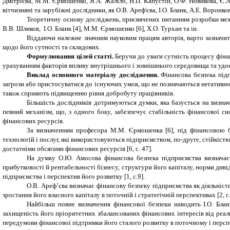
Дмітрієва, М.М. Єрмошенко, Я.А. Жаліло, Н.П. Капустін, О.Ф. Новикова, Є.А
вітчизняні та зарубіжні дослідники, як О.В. Ареф'єва, І.О. Бланк, А.Е. 
Теоретичну основу досліджень, присвячених питанням розробки механ
В.В. Шликов, І.О. Бланк [4], М.М. Єрмошенко [6], Х.О. Турхан та ін.
Віддаючи належне значним науковим працям авторів, варто зазначит
щодо його сутності та складових.
Формулювання цілей статті.
Беручи до уваги сутність процесу фін
урахуванням факторів впливу внутрішнього і зовнішнього середовища та удо
Виклад основного матеріалу дослідження.
Фінансова безпека під
загрози або пристосуватися до існуючих умов, що не позначаються негативно н
також сприяють підвищенню рівня добробуту працівників.
Більшість дослідників дотримуються думки, яка базується на визна
певний механізм, що, з одного боку, забезпечує стабільність фінансової с
фінансових ресурсів.
За визначенням професора М.М. Єрмошенка [6], під фінансовою бе
технологій і послуг, які використовуються підприємством, по-друге, стійкістю
достатніми обсягами фінансових ресурсів [6, с. 47
]
.
На думку О.Ю. Амосова фінансова безпека підприємства визначає
прибутковості й рентабельності бізнесу, структури його капіталу, норми див
підприємства і перспектив його розвитку [1, с.9].
О.В. Ареф’єва визначає фінансову безпеку підприємства як діяльніст
зростання його власного капіталу в поточній і стратегічній перспективах [2, с.
Найбільш повне визначення фінансової безпеки наводить І.О. Блан
захищеність його пріоритетних збалансованих фінансових інтересів від реал
передумови фінансової підтримки його сталого розвитку в поточному і перспе