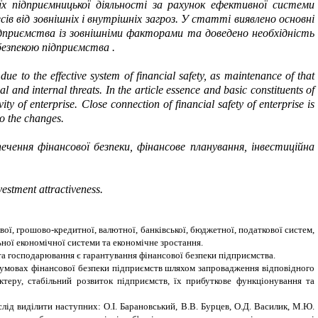
їх підприємницької діяльності за рахунок ефективної системи
ів від зовнішніх і внутрішніх загроз.
У статті виявлено основні
підприємства із зовнішніми факторами та доведено необхідність
безпекою підприємства .
ue to the effective system of financial safety, as maintenance of that
 and internal threats. In the article essence and basic constituents of
ity of enterprise. Close connection of financial safety of enterprise is
to the changes.
ечення фінансової безпеки, фінансове планування, інвестиційна
nvestment attractiveness.
вої, грошово-кредитної, валютної, банківської, бюджетної, податкової систем,
ної економічної системи та економічне зростання.
та господарювання є гарантування фінансової безпеки підприємства.
 умовах фінансової безпеки підприємств шляхом запровадження відповідного
теру, стабільний розвиток підприємств, їх прибуткове функціонування та
слід виділити наступних:
О.І. Барановський, В.В. Бурцев, О.Д. Василик, М.Ю.