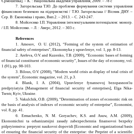
Єрмошенка]. – К. : Національна академія управління, 2009. – 78 с
7.
Загорельська Т.Ю. До проблеми формування системи управління
фінансовою безпекою на підприємстві / Т.Ю. Загорельська // Вісник ДНУ. –
Сер. В: Економіка і право, Вип.2. – 20
13
. – С. 243-247.
8.
Мойсеєнко І.П. Управління інтелектуальним потенціалом: моногр.
/ І.П. Мойсеєнко. – Л. : Аверс, 20
12
. – 303 с.
References
1.
А
mosov,
О.
U
.
(2012), “
Forming of the system of estimation of
financial safety of enterprises
”, Ekonomyka y upravlenye, vol.
1
, pp
. 8-13.
2.
Arefeva, O.V. and Kuzenko, T.B. (2009), “Economic bases of forming
of financial constituent of economic security”, Issues of the day of economy, vol.
1 (91), pp. 98-103.
3.
Bilous, O.V. (2008), “Modern world crisis as display of total crisis of
the system”, Economic magazine, vol. 21, p.3.
4.
Blank, I. A. (2004), Upravlenye fynansovoj bezopasnost'iu
predpryiatyia [Management of financial security of enterprises], Elga Nika-
Tsentr, Kyiv, Ukraine.
5.
Vakulchik, O.B. (2009), “Determination of zones of economic risk on
the basis of analysis of indexes of economic security of enterprise”, Economist,
vol.
8, pp. 41.
6.
Ermachenko, N. M. Goryachev, K.S. and Asuw, A.M. (2009),
Ekonomichni ta orhanizatsijni zasady zabezpechennia finansovoi bezpeky
pidpryiemstva: preprynt naukovoi dopovidi [Economic and organizational basis
of ensuring the financial security of the enterprise: the Preprint of a scientific