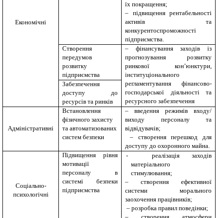
їх покращення;
– підвищення рентабельності
активів та
Економічні
конкурентоспроможності
підприємства.
Створення
– фінансування заходів із
передумов
прогнозування розвитку
розвитку
ринкової кон’юнктури,
підприємства
інституціонального
регламентування фінансово-
Забезпечення
господарської діяльності та
доступу до
ресурсного забезпечення
ресурсів та ринків
Встановлення
– введення режимів входу/
фізичного захисту
виходу персоналу та
Адміністративні
та автоматизованих
відвідувачів;
систем безпеки
– створення перешкод для
доступу до охоронного майна
.
Підвищення рівня
-
реалізація заходів
мотивації
матеріального
персоналу в
стимулювання;
системі безпеки
– створення ефективної
Соціально-
підприємства
системи морального
психологічні
заохочення працівників;
– розробка правил поведінки;
– створення атмосфери