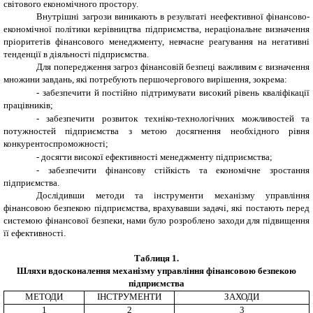
світового економічного простору.
Внутрішні загрози виникають в результаті неефективної фінансово-
економічної політики керівництва підприємства, нераціональне визначення
пріоритетів фінансового менеджменту, невчасне реагування на негативні
тенденції в діяльності підприємства.
Для попередження загроз фінансовій безпеці важливим є визначення
множини завдань, які потребують першочергового вирішення, зокрема:
-
забезпечити й постійно підтримувати високий рівень кваліфікації
працівників;
-
забезпечити розвиток техніко-технологічних можливостей та
потужностей підприємства з метою досягнення необхідного рівня
конкурентоспроможності;
-
досягти високої ефективності менеджменту підприємства;
-
забезпечити фінансову стійкість та економічне зростання
підприємства.
Дослідивши методи та інструменти механізму управління
фінансовою безпекою підприємства, врахувавши задачі, які постають перед
системою фінансової безпеки, нами було розроблено заходи для підвищення
її ефективності.
Таблиця 1
.
Шляхи вдосконалення механізму управління фінансовою безпекою
підприємства
МЕТОДИ
ІНСТРУМЕНТИ
ЗАХОДИ
1
2
3