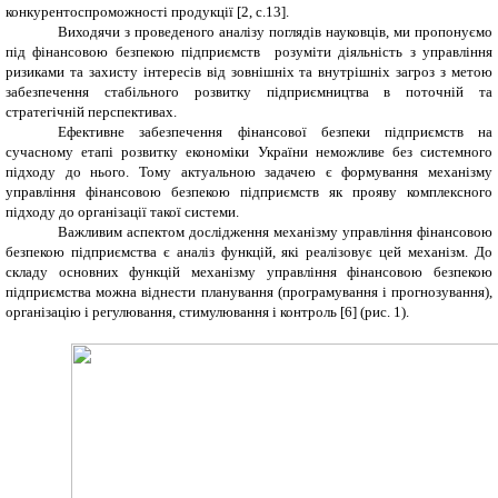
конкурентоспроможності продукції [2, с.13].
Виходячи з проведеного аналізу поглядів науковців, ми пропонуємо
під фінансовою безпекою підприємств розуміти діяльність з управління
ризиками та захисту інтересів від зовнішніх та внутрішніх загроз з метою
забезпечення стабільного розвитку підприємництва в поточній та
стратегічній перспективах.
Ефективне забезпечення фінансової безпеки підприємств на
сучасному етапі розвитку економіки України неможливе без системного
підходу до нього. Тому актуальною задачею є формування механізму
управління фінансовою безпекою підприємств як прояву комплексного
підходу до організації такої системи.
Важливим аспектом дослідження механізму управління фінансовою
безпекою підприємства є аналіз функцій, які реалізовує цей механізм. До
складу основних функцій механізму управління фінансовою безпекою
підприємства можна віднести планування (програмування і прогнозування),
організацію і регулювання, стимулювання і контроль [6] (рис. 1).