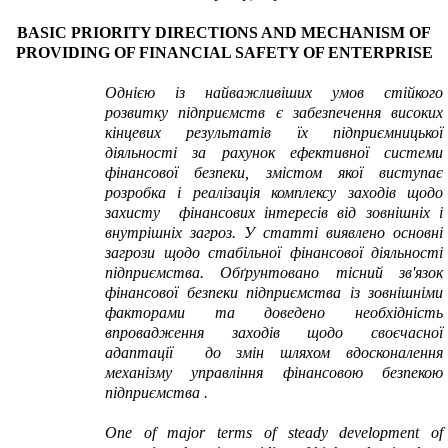
BASIC PRIORITY DIRECTIONS AND MECHANISM OF
PROVIDING OF FINANCIAL SAFETY OF ENTERPRISE
Однією із найважливіших умов стійкого
розвитку підприємств є забезпечення високих
кінцевих результатів їх підприємницької
діяльності за рахунок ефективної системи
фінансової безпеки, змістом якої виступає
розробка і реалізація комплексу заходів щодо
захисту фінансових інтересів від зовнішніх і
внутрішніх загроз.
У статті виявлено основні
загрози щодо стабільної фінансової діяльності
підприємства. Обґрунтовано тісний зв'язок
фінансової безпеки підприємства із зовнішніми
факторами та доведено необхідність
впровадження заходів щодо своєчасної
адаптації до змін шляхом вдосконалення
механізму управління фінансовою безпекою
підприємства .
One of major terms of steady development of