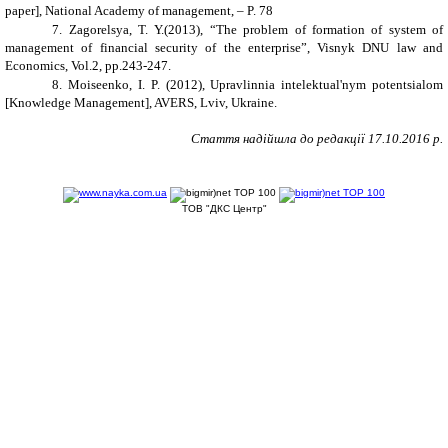
paper], National Academy of management, – P. 78
7.
Zagorelsya, T. Y.(2013), “The problem of formation of system of
management of financial security of the enterprise”, Visnyk DNU law and
Economics, Vol.2, pp.243-247.
8.
Moiseenko, I. P. (2012), Upravlinnia intelektual'nym potentsialom
[Knowledge Management], AVERS, Lviv, Ukraine.
Стаття надійшла до редакції
17
.
10
.201
6
р.
ТОВ "ДКС Центр"