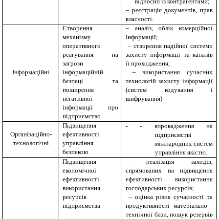
відносин із контрагентами;
– реєстрація документів, прав
власності.
Створення
– аналіз, облік комерційної
механізму
інформації;
оперативного
– створення надійної системи
реагування на
захисту інформації та каналів
загрози
її проходження;
Інформаційні
інформаційній
– використання сучасних
безпеці та
технологій захисту інформації
поширення
(систем кодування і
негативної
шифрування)
інформації про
підприємство
Підвищення
-
-
впровадження на
Організаційно-
ефективності
підприємстві
технологічні
управління
міжнародних систем
безпекою
управління якістю
.
Підвищення
– реалізація заходів,
економічної
спрямованих на підвищення
ефективності
ефективності використання
використання
господарських ресурсів;
ресурсів
– оцінка рівня сучасності та
підприємства
продуктивності матеріально -
технічної бази, пошук резервів