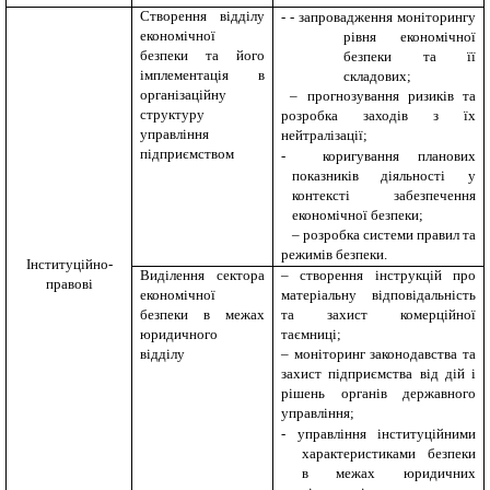
Створення відділу
-
- запровадження моніторингу
економічної
рівня економічної
безпеки та його
безпеки та її
імплементація в
складових;
організаційну
– прогнозування ризиків та
структуру
розробка заходів з їх
управління
нейтралізації;
підприємством
-
коригування планових
показників діяльності у
контексті забезпечення
економічної безпеки;
– розробка системи правил та
режимів безпеки.
Інституційно
-
Виділення сектора
– створення інструкцій про
правові
економічної
матеріальну відповідальність
безпеки в межах
та захист комерційної
юридичного
таємниці;
відділу
– моніторинг законодавства та
захист підприємства від дій і
рішень органів державного
управління;
-
управління інституційними
характеристиками безпеки
в межах юридичних