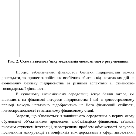
Рис. 2. Схема взаємозв’язку механізмів економічного регулювання
Процес забезпечення фінансової безпеки підприємства можна
розглядати, як процес запобігання всебічних збитків від негативних дій на
економічну безпеку підприємства за різними аспектами її фінансово-
господарської діяльності.
В сучасному економічному середовищі існує безліч загроз, які
впливають на фінансові інтереси підприємства і які в довгостроковому
періоді можуть негативно відобразитись на його фінансовій стійкості,
платоспроможності та загальному фінансовому стані.
Загрози, що з’являються з зовнішнього середовища в першу чергу
обумовлені об’єктивними процесами: глобалізацією фінансових зв’язків,
високим ступенем інтеграції, загостренням проблем обмеженості ресурсів,
посиленням конкуренції та конфліктів між державами в сфері завоювання