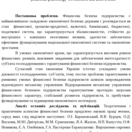
Постановка проблеми.
Фінансова безпека підприємства є
найважливішою складовою економічної безпеки держави і розглядається як
стан
фінансової, грошово-кредитної, валютної, банківської, бюджетної,
податкової систем, що характеризується збалансованістю, стійкістю до
внутрішніх і зовнішніх негативних впливів, здатністю забезпечити
ефективне функціонування національної економічної системи та економічне
зростання.
В умовах економічної кризи, що характеризується високим рівнем
фінансових ризиків, важливим завданням для забезпечення життєздатності
суб'єкта господарювання є гарантування фінансової безпеки підприємства.
Сучасний стан економіки України істотно ускладнює умови
діяльності господарюючих суб’єктів, тому постає проблема гарантування в
ринкових умовах фінансової безпеки підприємств шляхом запровадження
відповідного механізму управління.
Відпрацювання механізму управління
фінансовою безпекою підприємства гарантуватиме протидію загрозам
фінансового характеру, стабільний розвиток підприємств, їх прибуткове
функціонування та підвищення економічного потенціалу.
Аналіз останніх досліджень та публікацій.
Теоретичним і
практичним аспектам фінансової безпеки приділено наукові праці вчених,
серед яких слід виділити наступних:
О.І. Барановський, В.В. Бурцев, О.Д.
Василик, М.Ю. Дмітрієва, М.М. Єрмошенко, Я.А. Жаліло, Н.П. Капустін, О.Ф.
Новикова, Є.А. Олейніков, Г.А. Пастернак-Таранушенко. Вирішенню окремих