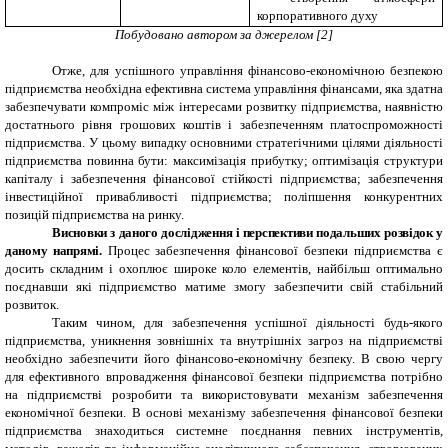
корпоративного духу
Побудовано автором за джерелом [2]
Отже, для успішного управління фінансово-економічною безпекою
підприємства необхідна ефективна система управління фінансами, яка здатна
забезпечувати компроміс між інтересами розвитку підприємства, наявністю
достатнього рівня грошових коштів і забезпеченням платоспроможності
підприємства. У цьому випадку основними стратегічними цілями діяльності
підприємства повинна бути: максимізація прибутку; оптимізація структури
капіталу і забезпечення фінансової стійкості підприємства; забезпечення
інвестиційної привабливості підприємства; поліпшення конкурентних
позицій підприємства на ринку.
Висновки з даного дослідження і перспективи подальших розвідок у
даному напрямі.
Процес забезпечення фінансової безпеки підприємства є
досить складним і охоплює широке коло елементів, найбільш оптимально
поєднавши які підприємство матиме змогу забезпечити свій стабільний
розвиток.
Таким чином, для забезпечення успішної діяльності будь-якого
підприємства, уникнення зовнішніх та внутрішніх загроз на підприємстві
необхідно забезпечити його фінансово-економічну безпеку. В свою чергу
для ефективного впровадження фінансової безпеки підприємства потрібно
на підприємстві розробити та використовувати механізм забезпечення
економічної безпеки. В основі механізму забезпечення фінансової безпеки
підприємства знаходиться системне поєднання певних інструментів,