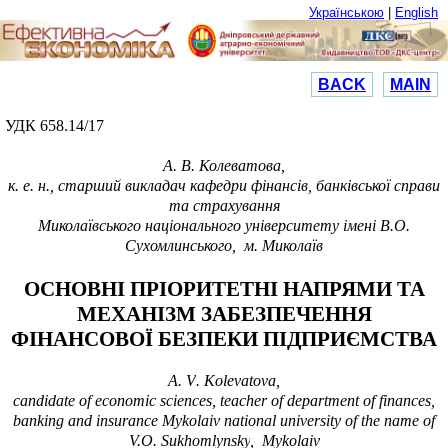
Українською
|
English
BACK
MAIN
УДК 658.14/17
А.
В. Колеватова
,
к.
е.
н.,
старший викладач кафедри фінансів, банківської справи
та страхування
Миколаївського національного університету імені В.О.
Сухомлинського,
м. Миколаїв
ОСНОВНІ ПРІОРИТЕТНІ НАПРЯМИ ТА
МЕХАНІЗМ ЗАБЕЗПЕЧЕННЯ
ФІНАНСОВОЇ БЕЗПЕКИ ПІДПРИЄМСТВА
А.
V
. Kolevatova,
candidate of economic sciences
, teacher of department of finances
,
banking and insurance
Mykolaiv national university of the name of
V.O. Sukhomlynsky
, Mykolaiv