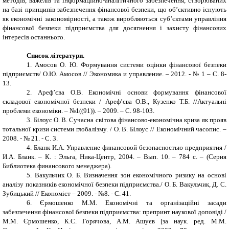
методів, важелів та інформаційно-аналітичного забезпечення, створюваних
на базі принципів забезпечення фінансової безпеки, що об’єктивно існують
як економічні закономірності, а також виробляються суб’єктами управління
фінансової безпеки підприємства для досягнення і захисту фінансових
інтересів останнього.
Список літератури
.
1.
Амосов О. Ю. Формування системи оцінки фінансової безпеки
підприємств/ О.Ю. Амосов // Экономика и управление. – 2012. - № 1 – С. 8-
13.
2. Ареф’єва О.В. Економічні основи формування фінансової
складової економічної безпеки / Ареф’єва О.В., Кузенко Т.Б. //Актуальні
проблеми економіки. – №1((91)). – 2009. – С. 98-103.
3. Білоус О. В. Сучасна світова фінансово-економічна криза як прояв
тотальної кризи системи глобалізму. / О. В. Білоус // Економічний часопис. –
2008. - № 21. - С. 3.
4.
Бланк И.А. Управление финансовой безопасностью предприятия /
И.А. Бланк. – К. : Эльга, Ника-Центр, 2004. – Вып. 10. – 784 с. – (Серия
Библиотека финансового менеджера)
.
5.
Вакульчик О. Б. Визначення зон економічного ризику на основі
аналізу показників економічної безпеки підприємства./ О. Б. Вакульчик, Д. С.
Зубицький // Економіст – 2009. - №8. - С. 41.
6. Єрмошенко М.М. Економічні та організаційні засади
забезпечення фінансової безпеки підприємства: препринт наукової доповіді /
М.М. Єрмошенко, К.С. Горячова, А.М. Ашуєв [за наук. ред. М.М.