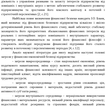
діяльність з управління ризиками та захисту інтересів підприємства від
зовнішніх і внутрішніх загроз з метою забезпечення стабільного розвитку
підприємництва та зростання його власного капіталу в поточній і
стратегічній перспективах [2, с.21].
Найбільш повне визначення фінансової безпеки наводить І.О. Бланк,
який визначає під фінансовою безпекою підприємства кількісно і якісно
детермінований рівень його фінансового стану, який забезпечує стабільну
захищеність його пріоритетних збалансованих фінансових інтересів від
реальних і потенційних загроз зовнішнього і внутрішнього характеру,
параметри яких визначаються на основі його фінансової філософії і
створюють необхідні передумови фінансової підтримки його сталого
розвитку в поточному і перспективному періодах [4, с.12].
Аналіз наукової літератури дав змогу виділити наступні головні
загрози у фінансово-економічній безпеці підприємства
:
-
загрози макросередовища – стан національної економіки; рівень
податкового навантаження; зміна курсу валюти; досить високий рівень
інфляції; рівень фінансової залежності від інших країн; несприятливий
інвестиційний клімат; відтік кваліфікованих кадрів; зменшення пропозиції
трудових ресурсів;
-
загрози мікросередовища – зростання рівня споживчих цін,
погіршення якості сировини і матеріалів, недостатній рівень ділової
активності суб’єктів ринку;
-
загрози внутрішнього середовища – нераціональне використання
фінансових і матеріальних ресурсів; низький рівень кваліфікації персоналу;
недостатній обсяг резервних та страхових фондів; низький рівень