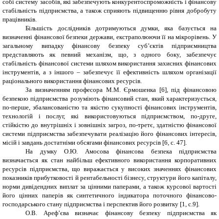
собі систему засобів, які забезпечують конкурентоспроможність і фінансову
стабільність підприємства, а також сприяють підвищенню рівня добробуту
працівників.
Більшість дослідників дотримуються думки, яка базується на
визначенні фінансової безпеки держави, екстраполюючи її на мікрорівень. У
загальному випадку фінансову безпеку суб’єктів підприємництва
представляють як певний механізм, що, з одного боку, забезпечує
стабільність фінансової системи шляхом використання захисних фінансових
інструментів, а з іншого – забезпечує її ефективність шляхом організації
раціонального використання фінансових ресурсів.
За визначенням професора М.М. Єрмошенка [6], під фінансовою
безпекою підприємства розуміють фінансовий стан, який характеризується,
по-перше, збалансованістю та якістю сукупності фінансових інструментів,
технологій і послуг, які використовуються підприємством, по-друге,
стійкістю до внутрішніх і зовнішніх загроз, по-третє, здатністю фінансової
системи підприємства забезпечувати реалізацію його фінансових інтересів,
місій і завдань достатніми обсягами фінансових ресурсів [6, с. 47
]
.
На думку О.Ю. Амосова фінансова безпека підприємства
визначається як стан найбільш ефективного використання корпоративних
ресурсів підприємства, що виражається у високих значеннях фінансових
показників прибутковості й рентабельності бізнесу, структури його капіталу,
норми дивідендних виплат за цінними паперами, а також курсової вартості
його цінних паперів як синтетичного індикатора поточного фінансово-
господарського стану підприємства і перспектив його розвитку [1, с.9].
О.В. Ареф’єва визначає фінансову безпеку підприємства як