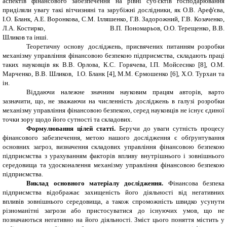
аспектів фінансового забезпечення на рівні суб'єктів господарювання
приділяли увагу такі вітчизняні та зарубіжні дослідники, як О.В. Ареф'єва,
І.О. Бланк, А.Е. Воронкова, С.М. Ілляшенко, Г.В. Задорожний, Г.В. Козаченко,
Л.А. Костирко, В.П. Пономарьов, О.О. Терещенко, В.В.
Шликов та інші.
Теоретичну основу досліджень, присвячених питанням розробки
механізму управління фінансовою безпекою підприємства, складають праці
таких науковців як В.В. Орлова, К.С. Горячева, І.П. Мойсеєнко [8], О.М.
Марченко, В.В. Шликов, І.О. Бланк [4], М.М. Єрмошенко [6], Х.О. Турхан та
ін.
Віддаючи належне значним науковим працям авторів, варто
зазначити, що, не зважаючи на численність досліджень в галузі розробки
механізму управління фінансовою безпекою, серед науковців не існує єдиної
точки зору щодо його сутності та складових.
Формулювання цілей статті.
Беручи до уваги сутність процесу
фінансового забезпечення, метою нашого дослідження є обґрунтування
основних загроз, визначення складових управління фінансовою безпекою
підприємства з урахуванням факторів впливу внутрішнього і зовнішнього
середовища та удосконалення механізму управління фінансовою безпекою
підприємства.
Виклад основного матеріалу дослідження.
Фінансова безпека
підприємства відображає захищеність його діяльності від негативних
впливів зовнішнього середовища, а також спроможність швидко усунути
різноманітні загрози або пристосуватися до існуючих умов, що не
позначаються негативно на його діяльності. Зміст цього поняття містить у