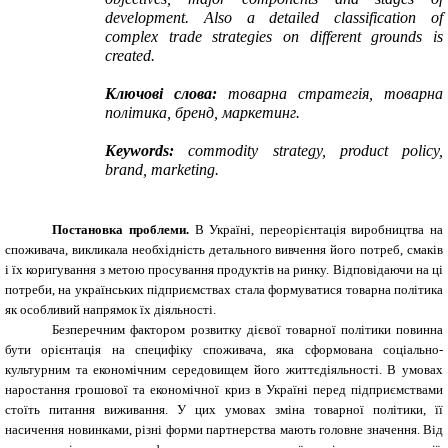
development. Also a detailed classification of
complex trade strategies on different grounds is
created.
Ключові слова:
товарна стратегія, товарна
політика, бренд, маркетинг
.
Keywords:
commodity strategy,
product policy,
brand, marketing.
Постановка проблеми.
В Україні, переорієнтація виробництва на
споживача, викликала необхідність детального вивчення його потреб, смаків
і їх коригування з метою просування продуктів на ринку. Відповідаючи на ці
потреби, на українських підприємствах стала формуватися товарна політика
як особливий напрямок їх діяльності.
Безперечним фактором розвитку дієвої товарної політики повинна
бути орієнтація на специфіку споживача, яка сформована соціально-
культурним та економічним середовищем його життєдіяльності. В умовах
наростання грошової та економічної криз в Україні перед підприємствами
стоїть питання виживання. У цих умовах зміна товарної політики, її
насичення новинками, різні форми партнерства мають головне значення.
Від