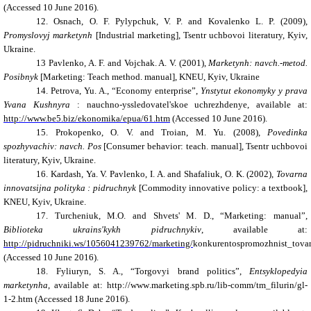
(Accessed 10 June 2016).
12. Osnach, O. F. Pylypchuk, V. P. and Kovalenko L. P. (2009),
Promyslovyj marketynh
[Industrial marketing], Tsentr uchbovoi literatury, Kyiv,
Ukraine.
13 Pavlenko, A. F. and Vojchak. A. V. (2001),
Marketynh: navch.-metod.
Posibnyk
[Marketing: Teach method. manual], KNEU, Kyiv, Ukraine
14. Petrova, Yu. A., “Economy enterprise”,
Ynstytut ekonomyky y prava
Yvana Kushnyra
: nauchno-yssledovatel'skoe uchrezhdenye, available at:
http://www.be5.biz/ekonomika/epua/61.htm
(Accessed 10 June 2016).
15. Prokopenko, O. V. and Troian, M. Yu. (2008),
Povedinka
spozhyvachiv: navch. Pos
[Consumer behavior: teach. manual], Tsentr uchbovoi
literatury, Kyiv, Ukraine.
16. Kardash, Ya. V. Pavlenko, I. A. and Shafaliuk, O. K. (2002),
Tovarna
innovatsijna polityka : pidruchnyk
[Commodity innovative policy: a textbook],
KNEU, Kyiv, Ukraine.
17. Turcheniuk, M.O. and Shvets' M. D., “Marketing: manual”,
Biblioteka ukrains'kykh pidruchnykiv
, available at:
http://pidruchniki.ws/1056041239762/marketing/
konkurentospromozhnist_tovar
(Accessed 10 June 2016).
18. Fyliuryn, S. A., “Torgovyi brand politics”,
Entsyklopedyia
marketynha
, available at: http
://
www
.
marketing
.
spb
.
ru
/
lib
-
comm
/
tm
_
filurin
/
gl
-
1-2.
htm (Accessed 18 June 2016).