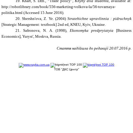
19. Khart, S. Dzh., “Trade policy”,
Knyhy dlia studenta
, available at:
http
://
robotlibrary
.
com
/
book
/556-
marketing
-
volkova
-
la
/56-
tovarnaya
-
politika
.
html (Accessed 15 June 2016).
20. Shershn'ova
,
Z. Ye.
(2004)
Stratehichne upravlinnia : pidruchnyk
[
Strategic Management: textbook
]
2nd ed
,
KNEU,
Kyiv, Ukraine.
21.
Safronova
,
N
.
A
. (1998),
Ekonomyka predpryiatyia
[
Business
Economics
],
Yuryst
',
Moskva
,
Russia
.
Стаття надійшла до редакції
20
.
07
.201
6
р.
ТОВ "ДКС Центр"