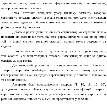
характеристиками, проте, у поганому оформленні, може бути не поміченим,
чи ж розціненим як неякісний.
Отже, потрібно приділяти увагу кожному елементу товарної
стратегії та ретельно вивчати їх вплив один на одного, адже, знехтувавши
лише одним, здавалося б незначним, елементом, можна звести нанівець
роботу усього підприємства.
Детально розглянувши основні елементи товарної стратегії, можна
побачити, що залежно від того, яку саме форму, вигляд чи значення приймає
той чи інший елемент товарної стратегії, останні можна розрізняти за
видами.
Поняття товарної стратегії досить неодноманітне та різностороннє,
тож охопити усі види товарних стратегій класифікацією лише за одною
ознакою досить важко.
Для того, щоб детальніше розглянути можливі варіанти існуючих
товарних стратегій, необхідно розглянути їх через призму декількох
класифікаційних ознак, які будуть характеризувати це поняття більш точно
та з різних сторін.
Авторами було проаналізовано джерела [1, 10, 18, 19, 20],
досліджено погляди різних науковців відносно класифікації товарних
стратегій та створено комплексну класифікацію товарних стратегій за
різними класифікаційними ознаками, що представлена у таблиці 2.