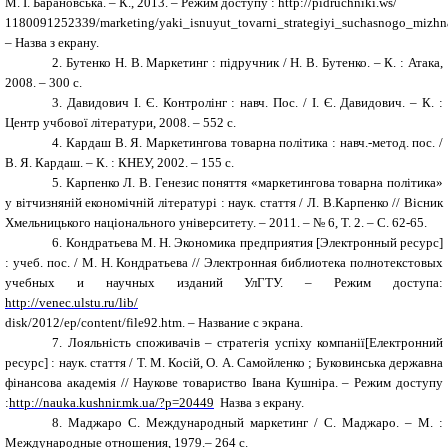
М. І. Барановська. – К., 2013. – Режим доступу : http://pidruchniki.ws/
1180091252339/marketing/yaki_isnuyut_tovarni_strategiyi_suchasnogo_mizhn
– Назва з екрану.
2.
Бутенко Н. В. Маркетинг : підручник / Н. В. Бутенко. – К. : Атака,
2008. – 300 с.
3.
Давидович I. Є. Контролінг : навч. Пос. / I. Є. Давидович. – К. :
Центр учбової літератури, 2008. – 552 с.
4.
Кардаш В. Я. Маркетингова товарна політика : навч.-метод. пос. /
В. Я. Кардаш. – К. : КНЕУ, 2002. – 155 с.
5.
Карпенко Л. В. Генезис поняття «маркетингова товарна політика»
у вітчизняній економічній літературі : наук. стаття / Л. В.Карпенко // Вісник
Хмельницького національного університету. – 2011. – № 6, T. 2. – С. 62-65.
6.
Кондратьева М. Н. Экономика предприятия [Электронный ресурс]
: учеб. пос. / М. Н. Кондратьева // Электронная библиотека полнотекстовых
учебных и научных изданий УлГТУ. – Режим доступа:
http://venec.ulstu.ru/lib/
disk/2012/ep/content/file92.htm. – Название с экрана.
7.
Лояльність споживачів – стратегія успіху компанії[Електронний
ресурс] : наук. стаття / Т. М. Косій, О. А. Самойленко ; Буковинська державна
фінансова академія // Наукове товариство Івана Кушніра. – Режим доступу
:
http://nauka.kushnir.mk.ua/?p=20449
Назва з екрану.
8.
Маджаро С. Международный маркетинг / С. Маджаро. – М. :
Международные отношения, 1979.– 264 с.