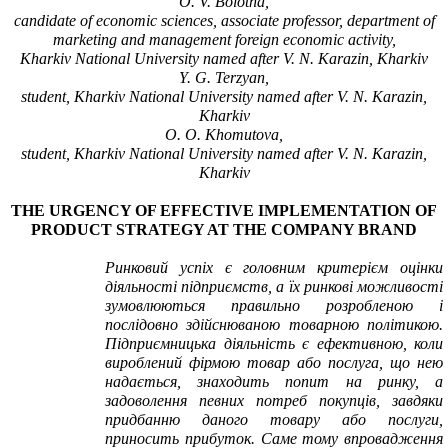
O. V. Bolotna,
candidate of economic sciences, associate professor, department of
marketing and management foreign economic activity,
Kharkiv National University named after V. N. Karazin, Kharkiv
Y. G. Terzyan,
student, Kharkiv National University named after V. N. Karazin,
Kharkiv
O. O. Khomutova,
student, Kharkiv National University named after V. N. Karazin,
Kharkiv
THE URGENCY OF EFFECTIVE IMPLEMENTATION OF
PRODUCT STRATEGY AT THE COMPANY BRAND
Ринковий успіх є головним критерієм оцінки
діяльності підприємств, а їх ринкові можливості
зумовлюються правильно розробленою і
послідовно здійснюваною товарною політикою.
Підприємницька діяльність є ефективною, коли
вироблений фірмою товар або послуга, що нею
надається, знаходить попит на ринку, а
задоволення певних потреб покупців, завдяки
придбанню даного товару або послуги,
приносить прибуток. Саме тому впровадження