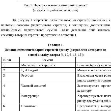
Рис. 1. Перелік елементів товарної стратегії
(рисунок розроблено авторами)
На рисунку 1 зображено елементи товарної стратегії, починаючи з
найбільш базового (маркетингова стратегія) і закінчуючи допоміжними
компонентами маркетингової суміші. Більш детальний опис кожного
елементу товарної стратегії представлено в таблиці 1.
Таблиця 1.
Основні елементи товарної стратегії бренду (розроблено авторами на
основі аналізу джерел [4, 10, 9, 13, 15])
№ з/п
Елемент
1
Маркетингова стратегія
Повинна бути сумісною 
2
Цілі і задачі
Можуть сполучатися з з
3
Ресурси
Вказуються через розм
інших елементів товарно
4
Часовий масштаб
Застосовується протя
характеру
5
Конкуренція
Характеризується наяв
ринку, врахування дій 
6
Споживачі
Представлені у вигляд
покупки, починаючи від