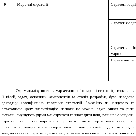
9
Марочні стратегії
Стратегія одні
Стратегія одн
Стратегія ін
марок
Парасолькова
Окрім аналізу поняття маркетингової товарної стратегії, визначення
її цілей, задач, основних компонентів та етапів розробки, було наведено
докладну класифікацію товарних стратегій. Звичайно ж, кінцевою та
остаточною дану класифікацію назвати не можна, адже ринок та різні
ситуації змушують фірми маневрувати та знаходити нові, раніше не існуючі,
стратегії та шляхи вирішення проблем. Також варто відзначити, що,
найчастіше, підприємство використовує не один, а симбіоз декількох видів
комунікативних стратегій, який задовольняє існуючим потребам ринку та