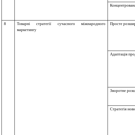
Концентрован
8
Товарні стратегії сучасного міжнародного
Просте розши
маркетингу
Адаптація про
Зворотне роз
Стратегія нов