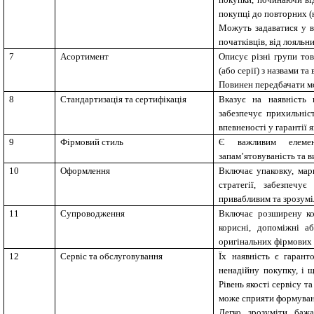
покупці до повторних (
Можуть задаватися у ви
початківців, від лояльн
7
Асортимент
Описує різні групи тов
(або серії) з назвами т
Повинен передбачати м
8
Стандартизація та сертифікація
Вказує на наявність 
забезпечує прихильніс
впевненості у гарантії я
9
Фірмовий стиль
Є важливим елемент
запам’ятовуваність та 
10
Оформлення
Включає упаковку, мар
стратегії, забезпечу
привабливим та зрозумі
11
Супроводження
Включає розширену ко
корисні, допоміжні а
оригінальних фірмових 
12
Сервіс та обслуговування
Їх наявність є гаран
ненадійну покупку, і 
Рівень якості сервісу 
може сприяти формуван
Легко зрозуміти баж