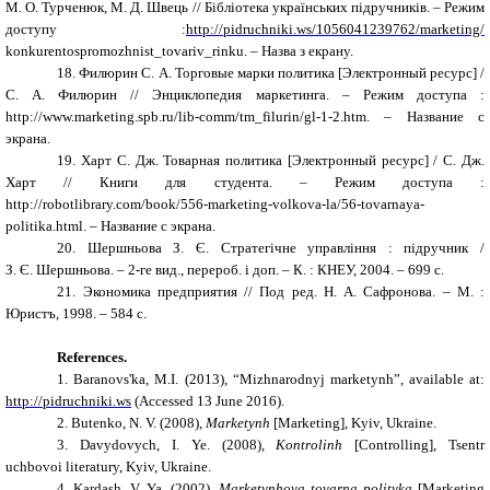
М. О. Турченюк, М. Д. Швець // Бібліотека українських підручників. – Режим
доступу :
http://pidruchniki.ws/1056041239762/marketing/
konkurentospromozhnist_tovariv_rinku. – Назва з екрану.
18.
Филюрин С. А. Торговые марки политика [Электронный ресурс] /
С.
А.
Филюрин // Энциклопедия маркетинга. – Режим доступа :
http://www.marketing.spb.ru/lib-comm/tm_filurin/gl-1-2.htm. – Название с
экрана.
19.
Харт С. Дж. Товарная политика [Электронный ресурс] / С. Дж.
Харт // Книги для студента. – Режим доступа :
http://robotlibrary.com/book/556-marketing-volkova-la/56-tovarnaya-
politika.html. – Название с экрана.
20.
Шершньова З. Є. Стратегічне управління : підручник /
З.
Є.
Шершньова. – 2-ге вид., перероб. і доп. – К. : КНЕУ, 2004. – 699 с.
21.
Экономика предприятия // Под ред. Н. А. Сафронова. – М. :
Юристъ, 1998. – 584 с.
References
.
1. Baranovs'ka, M.I. (2013), “Mizhnarodnyj marketynh”, available at:
http://pidruchniki.ws
(Accessed 13 June 2016).
2. Butenko, N. V. (2008),
Marketynh
[Marketing], Kyiv, Ukraine.
3. Davydovych, I. Ye. (2008),
Kontrolinh
[Controlling], Tsentr
uchbovoi literatury, Kyiv, Ukraine.
4. Kardash, V. Ya. (2002),
Marketynhova tovarna polityka
[Marketing