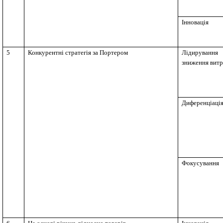
Інновація
5
Конкурентні стратегія за Портером
Лідируванн
зниження витра
Диференціаці
Фокусування