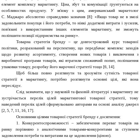
елемент комплексу маркетингу. Ціна, збут та комунікації ґрунтуються на
особливостях продукту. У зв'язку з цим, американський маркетолог
С. Маджаро абсолютно справедливо зазначив [8]: «Якщо товар не в змозі
задовольнити покупця і його потреби, то ніякі додаткові витрати і зусилля,
пов'язані з використанням інших елементів маркетингу, не зможуть
поліпшити позиції підприємства на ринку».
Товарна стратегія бренду – це довгостроковий курс товарної
політики, розрахований на перспективу, що передбачає комплекс заходів
щодо розвитку асортименту, створення нових товарів і виключення з
виробничої програми товарів, які втратили споживчий попит, поліпшення
упаковки товару, розробку його марочної стратегії тощо [6, 14].
Щоб більш повно розглянути та зрозуміти сутність товарної
стратегії в маркетингу, потрібно розглянути основні цілі, які вона
переслідує.
Слід зазначити, що у науковій та фаховій літературі з маркетингу не
зустрічається перелік цілей маркетингової товарної стратегії, тому
наведений перелік цілей сформульовано авторами на основі аналізу джерел
[2, 5, 7, 11, 16, 17].
Основними цілями товарної стратегії бренду є досягнення:
1. Конкурентоспроможності – забезпечення переваг товарів на
ринку порівняно з аналогічними товарами-конкурентами за ступенем
задоволення потреби та витратами на це задоволення (ціною).