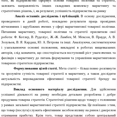
того, як підприємство сформує основи товарної політики та стратегії,
залежить направленість інших складових комплексу маркетингу та
стратегічних рішень, і, як результат, успішність підприємства на ринку
Аналіз останніх досліджень і публікацій.
В основу дослідження,
проведеного в даній роботі, покладено результати праць провідних
вітчизняних і зарубіжних вчених у сфері маркетингової товарної політики.
Питанням маркетингу, товарної політики та стратегії присвятили свої
роботи: Ф. Котлер, В. Руделіус, Ж.-Ж. Ламбен, М. Мексон, В. Прауде, А. В.
Зозульов, В. Я. Кардаш, Ю. А. Петрова та інші. Аналізуючи, систематизуючи
і узагальнюючи основні положення, викладені в роботах вищевказаних
авторів, слід зазначити, що спостерігається поступовий ріст уваги вчених та
фахівців з маркетингу до питань формування та управління маркетинговою
товарною стратегією підприємства.
Формулювання цілей статті.
Мета статті – більш повно розглянути
та зрозуміти сутність товарної стратегії в маркетингу, а також дослідити
актуальність впровадження ефективної товарної стратегії бренду на
підприємстві.
Виклад основного матеріалу дослідження.
Для здійснення
успішної діяльності на ринку необхідна детально розроблена і добре
продумана товарна стратегія. Стратегічні рішення щодо товару є головними
у рамках загальної маркетингової стратегії підприємства. Це пов'язано з тим,
що товар (послуга) служить ефективним засобом впливу на ринок і джерелом
отримання прибутку. Крім того, товар представляє собою центральний