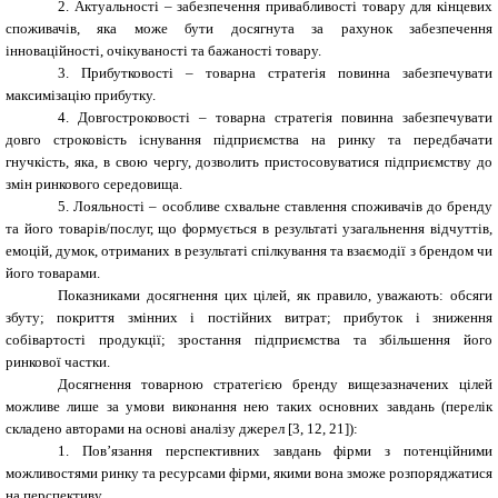
2. Актуальності – забезпечення привабливості товару для кінцевих
споживачів, яка може бути досягнута за рахунок забезпечення
інноваційності, очікуваності та бажаності товару.
3. Прибутковості – товарна стратегія повинна забезпечувати
максимізацію прибутку.
4. Довгостроковості – товарна стратегія повинна забезпечувати
довго строковість існування підприємства на ринку та передбачати
гнучкість, яка, в свою чергу, дозволить пристосовуватися підприємству до
змін ринкового середовища.
5. Лояльності – особливе схвальне ставлення споживачів до бренду
та його товарів/послуг, що формується в результаті узагальнення відчуттів,
емоцій, думок, отриманих в результаті спілкування та взаємодії з брендом чи
його товарами.
Показниками досягнення цих цілей, як правило, уважають: обсяги
збуту; покриття змінних і постійних витрат; прибуток і зниження
собівартості продукції; зростання підприємства та збільшення його
ринкової частки.
Досягнення товарною стратегією бренду вищезазначених цілей
можливе лише за умови виконання нею таких основних завдань (перелік
складено авторами на основі аналізу джерел [3, 12, 21]):
1. Пов’язання перспективних завдань фірми з потенційними
можливостями ринку та ресурсами фірми, якими вона зможе розпоряджатися
на перспективу.