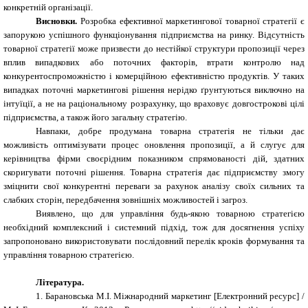
конкретній організації.
Висновки.
Розробка ефективної маркетингової товарної стратегії є
запорукою успішного функціонування підприємства на ринку. Відсутність
товарної стратегії може призвести до нестійкої структури пропозиції через
вплив випадкових або поточних факторів, втрати контролю над
конкурентоспроможністю і комерційною ефективністю продуктів. У таких
випадках поточні маркетингові рішення нерідко ґрунтуються виключно на
інтуїції, а не на раціональному розрахунку, що враховує довгострокові цілі
підприємства, а також його загальну стратегію.
Навпаки, добре продумана товарна стратегія не тільки дає
можливість оптимізувати процес оновлення пропозиції, а й слугує для
керівництва фірми своєрідним показником спрямованості дій, здатних
скоригувати поточні рішення. Товарна стратегія дає підприємству змогу
зміцнити свої конкурентні переваги за рахунок аналізу своїх сильних та
слабких сторін, передбачення зовнішніх можливостей і загроз.
Виявлено, що для управління будь-якою товарною стратегією
необхідний комплексний і системний підхід, тож для досягнення успіху
запропоновано використовувати послідовний перелік кроків формування та
управління товарною стратегією.
Література
.
1.
Барановська М.І. Міжнародний маркетинг [Електронний ресурс] /