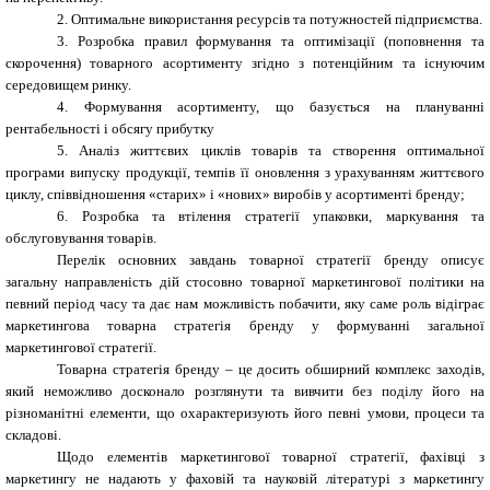
2. Оптимальне використання ресурсів та потужностей підприємства.
3. Розробка правил формування та оптимізації (поповнення та
скорочення) товарного асортименту згідно з потенційним та існуючим
середовищем ринку.
4. Формування асортименту, що базується на плануванні
рентабельності і обсягу прибутку
5. Аналіз життєвих циклів товарів та створення оптимальної
програми випуску продукції, темпів її оновлення з урахуванням життєвого
циклу, співвідношення «старих» і «нових» виробів у асортименті бренду;
6. Розробка та втілення стратегії упаковки, маркування та
обслуговування товарів.
Перелік основних завдань товарної стратегії бренду описує
загальну направленість дій стосовно товарної маркетингової політики на
певний період часу та дає нам можливість побачити, яку саме роль відіграє
маркетингова товарна стратегія бренду у формуванні загальної
маркетингової стратегії.
Товарна стратегія бренду – це досить обширний комплекс заходів,
який неможливо досконало розглянути та вивчити без поділу його на
різноманітні елементи, що охарактеризують його певні умови, процеси та
складові.
Щодо елементів маркетингової товарної стратегії, фахівці з
маркетингу не надають у фаховій та науковій літературі з маркетингу