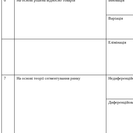
6
На основі рішень відносно товарів
Інновація
Варіація
Елімінація
7
На основі теорії сегментування ринку
Недиференцій
Диференційов