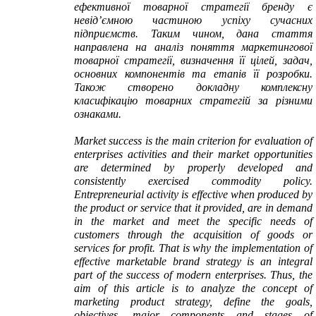
ефективної товарної стратегії бренду є
невід’ємною частиною успіху сучасних
підприємств. Таким чином, дана стаття
направлена на аналіз поняття маркетингової
товарної стратегії, визначення її цілей, задач,
основних компонентів та етапів її розробки.
Також створено докладну комплексну
класифікацію товарних стратегій за різними
ознаками.
Market success is the main criterion for evaluation of
enterprises activities and their market opportunities
are determined by properly developed and
consistently exercised commodity policy.
Entrepreneurial activity is effective when produced by
the product or service that it provided, are in demand
in the market and meet the specific needs of
customers through the acquisition of goods or
services for profit. That is why the implementation of
effective marketable brand strategy is an integral
part of the success of modern enterprises. Thus, the
aim of this article is to analyze the concept of
marketing product strategy, define the goals,
objectives, major components and stages of