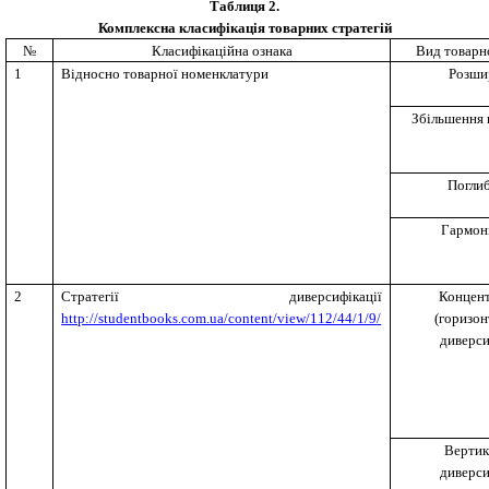
Таблиця 2
.
Комплексна класифікація товарних стратегій
№
Класифікаційна ознака
Вид товарно
1
Відносно товарної номенклатури
Розши
Збільшення 
Погли
Гармон
2
Стратегії диверсифікації
Концен
http://studentbooks.com.ua/content/view/112/44/1/9/
(горизон
диверси
Вертик
диверси