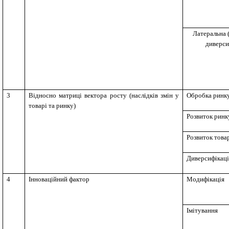
Латеральна 
диверси
3
Відносно матриці вектора росту (наслідків змін у
Обробка ринк
товарі та ринку)
Розвиток ринк
Розвиток това
Диверсифікаці
4
Інноваційний фактор
Модифікація
Імітування