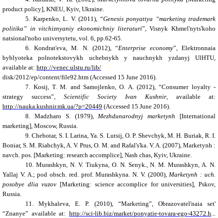
product policy], KNEU, Kyiv, Ukraine.
5. Karpenko, L. V. (2011), “
Genesis ponyattya “marketing trademark
pol
і
tika” in v
і
tchiznyan
і
y ekonom
і
chn
і
y l
і
teratur
і
”, Visnyk Khmel'nyts'koho
natsional'noho universytetu, vol. 6, pp.62-65.
6. Kondrat'eva, M. N. (2012), “
Enterprise economy
”, Elektronnaia
byblyoteka polnotekstovykh uchebnykh y nauchnykh yzdanyj UlHTU,
available at:
http://venec.ulstu.ru/lib/
disk/2012/ep/content/file92.htm (Accessed 15 June 2016).
7. Kosij, T. M. and Samojlenko, O. A. (2012), “Consumer loyalty -
strategy success”,
Scientific Society Ivan Kushnir
, available at:
http://nauka.kushnir.mk.ua/?p=20449
(Accessed 15 June 2016).
8. Madzharo S. (1979),
Mezhdunarodnyj marketynh
[International
marketing], Moscow, Russia.
9. Chebotar, S. I. Larina, Ya. S. Lutsij, O. P. Shevchyk, M. H. Buriak, R. I.
Boniar, S. M. Riabchyk, A. V. Prus, O. M. and Rafal's'ka. V. A. (2007), Marketynh :
navch. pos. [Marketing: research accomplice], Nash chas, Kyiv, Ukraine.
10. Murashkyn, N. V. Tiukyna, O. N. Senyk., N. M. Murashkyn, A. N.
Yallaj V. A.; pod obsch. red. prof. Murashkyna. N. V. (2000),
Marketynh : uch.
posobye dlia vuzov
[Marketing: science accomplice for universities], Pskov,
Russia.
11. Mykhaleva, E. P. (2010), “Marketing”, Obrazovatel'naia set'
“Znanye” available at:
http://sci-lib.biz/market/ponyatie-tovara-ego-43272.h
...