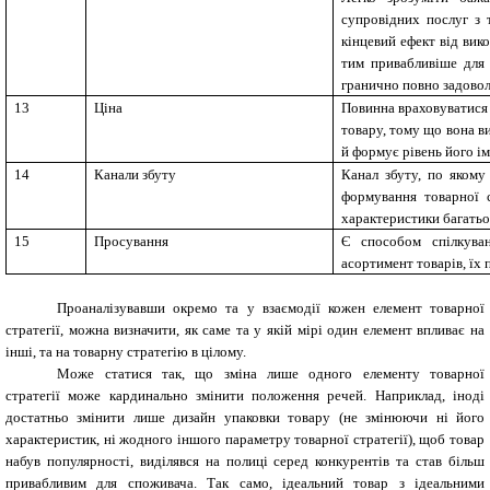
супровідних послуг з 
кінцевий ефект від вик
тим привабливіше для 
гранично повно задовол
13
Ціна
Повинна враховуватися 
товару, тому що вона в
й формує рівень його і
14
Канали збуту
Канал збуту, по якому
формування товарної с
характеристики багатьох
15
Просування
Є способом спілкуван
асортимент товарів, їх 
Проаналізувавши окремо та у взаємодії кожен елемент товарної
стратегії, можна визначити, як саме та у якій мірі один елемент впливає на
інші, та на товарну стратегію в цілому.
Може статися так, що зміна лише одного елементу товарної
стратегії може кардинально змінити положення речей. Наприклад, іноді
достатньо змінити лише дизайн упаковки товару (не змінюючи ні його
характеристик, ні жодного іншого параметру товарної стратегії), щоб товар
набув популярності, виділявся на полиці серед конкурентів та став більш
привабливим для споживача. Так само, ідеальний товар з ідеальними