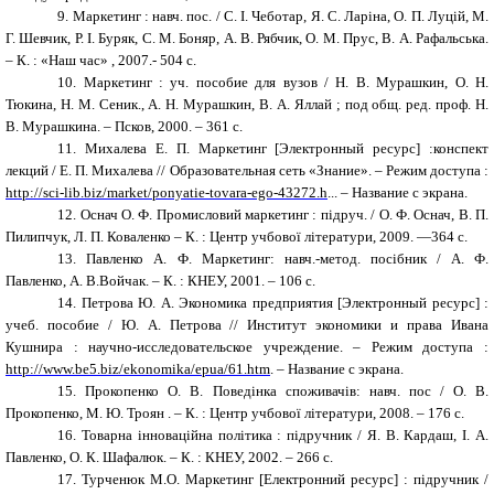
9.
Маркетинг : навч. пос. / С. І. Чеботар, Я. С. Ларіна, О. П. Луцій, М.
Г. Шевчик, Р. І. Буряк, С. М. Боняр, А. В. Рябчик, О. М. Прус, В. А. Рафальська.
– К. : «Наш час» , 2007.- 504 c.
10.
Маркетинг : уч. пособие для вузов / Н. В. Мурашкин, О. Н.
Тюкина, Н. М. Сеник., А. Н. Мурашкин, В. А. Яллай ; под общ. ред. проф. Н.
В. Мурашкина. – Псков, 2000. – 361 с.
11.
Михалева Е. П. Маркетинг [Электронный ресурс] :конспект
лекций / Е. П. Михалева // Образовательная сеть «Знание». – Режим доступа :
http://sci-lib.biz/market/ponyatie-tovara-ego-43272.h
... – Название с экрана.
12.
Оснач О. Ф. Промисловий маркетинг : підруч. / О. Ф. Оснач, В. П.
Пилипчук, Л. П. Коваленко – К. : Центр учбової літератури, 2009. —364 с.
13.
Павленко А. Ф. Маркетинг: навч.-метод. посібник / А. Ф.
Павленко, А. В.Войчак. – К. : КНЕУ, 2001. – 106 с.
14.
Петрова Ю. А. Экономика предприятия [Электронный ресурс] :
учеб. пособие / Ю. А. Петрова // Институт экономики и права Ивана
Кушнира : научно-исследовательское учреждение. – Режим доступа :
http://www.be5.biz/ekonomika/epua/61.htm
. – Название с экрана.
15.
Прокопенко О. В. Поведінка споживачів: навч. пос / О. В.
Прокопенко, М. Ю. Троян . – К. : Центр учбової літератури, 2008. – 176 с.
16.
Товарна інноваційна політика : підручник / Я. В. Кардаш, І. А.
Павленко, О. К. Шафалюк. – К. : КНЕУ, 2002. – 266 с.
17.
Турченюк М.О. Маркетинг [Електронний ресурс] : підручник /