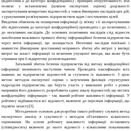
(віднесення її до категорії конфіденційної) - принципі обгрунтованості. Він
полягає у встановленні (шляхом експертних оцінок) доцільності
засекречування конкретних відомостей, а також ймовірних наслідків цих дій,
з урахуванням розв'язуваних підприємством задач і поставлених цілей.
Введення обмежень на поширення інформації (у зв'язку з її засекречуванням
або віднесенням до категорії конфіденційної) призводить і до позитивних, і
до негативних наслідків. До основних позитивних наслідків слід віднести
запобігання можливого прямого збитку інформаційної безпеки підприємства
через витік інформації, що захищається. Негативні наслідки пов'язані з
наявністю (ймовірним зростанням) непрямого збитку або витрат у вигляді
витрат на захист інформації та величини упущеної вигоди, яка може бути
отримана при її відкритому розповсюдженні.
Загальний збиток безпеки підприємства від витоку конфіденційної
інформації визначають наступним чином. Проводять класифікацію всіх
наявних на підприємстві відомостей за ступенем їх важливості. З цією
метою методом експертної оцінки з залученням фахівців структурних
підрозділів підприємства, що беруть участь у виконанні робіт з різних
напрямків його діяльності, розробляють єдину шкалу відомостей, що містять
конфіденційну інформацію - так званий рейтинг важливості інформації. У
рейтингу відбиваються всі відомості, включені до переліків інформації, що
підлягає захисту[3].
Методичною основою для розробки такого рейтингу служить метод
експертного аналізу в сукупності з методом об'єктивного кількісного
оцінювання. На основі рейтингу важливості інформації зіставляють
(співвідносять) включені до нього відомості з кількісними показниками