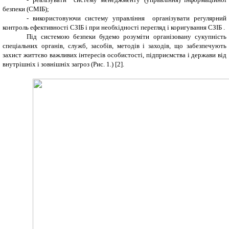
безпеки (СМІБ);
- використовуючи систему управління організувати регулярний
контроль ефективності СЗІБ і при необхідності перегляд і коригування СЗІБ .
Під системою безпеки будемо розуміти організовану сукупність
спеціальних органів, служб, засобів, методів і заходів, що забезпечують
захист життєво важливих інтересів особистості, підприємства і держави від
внутрішніх і зовнішніх загроз (Рис. 1.) [2].