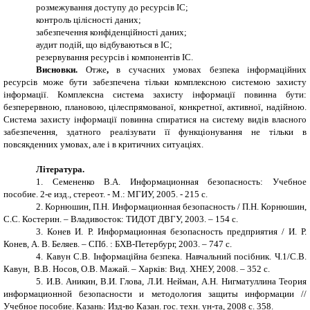
розмежування доступу до ресурсів ІС;
контроль цілісності даних;
забезпечення конфіденційності даних;
аудит подій, що відбуваються в ІС;
резервування ресурсів і компонентів ІС.
Висновки.
Отже
,
в сучасних умовах безпека інформаційних
ресурсів може бути забезпечена тільки комплексною системою захисту
інформації. Комплексна система захисту інформації повинна бути:
безперервною, плановою, цілеспрямованої, конкретної, активної, надійною.
Система захисту інформації повинна спиратися на систему видів власного
забезпечення, здатного реалізувати її функціонування не тільки в
повсякденних умовах, але і в критичних ситуаціях.
Література.
1.
Семененко В.А. Информационная безопасность: Учебное
пособие. 2-е изд., стереот. - М.: МГИУ, 2005. - 215 с.
2.
Корнюшин, П.Н. Информационная безопасность / П.Н. Корнюшин,
С.С. Костерин. – Владивосток: ТИДОТ ДВГУ, 2003. – 154 с.
3.
Конев И. Р. Информационная безопасность предприятия / И. Р.
Конев, А. В. Беляев. – СПб. : БХВ-Петербург, 2003. – 747 с.
4.
Кавун С.В. Інформаційна безпека. Навчальний посібник. Ч.1/С.В.
Кавун, В.В. Носов, О.В. Мажай. – Харків: Вид. ХНЕУ, 2008. – 352 с
.
5.
И.В. Аникин, В.И. Глова, Л.И. Нейман, А.Н. Нигматуллина Теория
информационной безопасности и методология защиты информации //
Учебное пособие. Казань: Изд-во Казан. гос. техн. ун-та, 2008 с. 358.