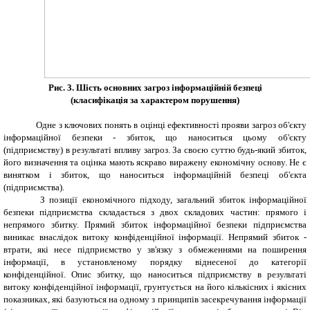
Рис. 3.
Шість основних загроз інформаційній безпеці
(класифікація за характером порушення
)
Одне з ключових понять в оцінці ефективності прояви загроз об'єкту
інформаційної безпеки - збиток, що наноситься цьому об'єкту
(підприємству) в результаті впливу загроз.
За своєю суттю будь-який збиток,
його визначення та оцінка мають яскраво виражену економічну основу. Не є
винятком і збиток, що наноситься інформаційн
ій
безпеці об'єкта
(підприємства).
З позиції економічного підходу, загальний збиток інформаційної
безпеки підприємства складається з двох складових частин: прямого і
непрямого збитку. Прямий збиток інформаційної безпеки підприємства
виникає внаслідок витоку конфіденційної інформації.
Непрямий збиток -
втрати, які несе підприємство у зв'язку з обмеженнями на поширення
інформації, в установленому порядку віднесеної до категорії
конфіденційної. Опис збитку, що наноситься підприємству в результаті
витоку конфіденційної інформації, грунтується на його кількісних і якісних
показниках, які базуються на одному з принципів засекречування інформації