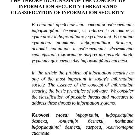
THE THEORETICAL BASIS OF
THE CONCEPT OF
INFORMATION SECURITY
THREATS
AND
CLASSIFICATION OF
INFORMATION SECURITY
В статті представлено завдання забезпечення
інформаційної безпеки, як одного із головних в
сучасному інформаційному суспільстві. Розкрито
сутність поняття інформаційної безпеки,
основні принципи її забезпечення. Розглянуто
класифікацію можливих загроз та заходи щодо
усунення цих загроз для інформаційних систем.
In
the article the
problem
of information security
as
one
of the most important
in today's
information
society.
The essence of
the concept of
information
security
, the basic
principles of
software.
We consider
the classification of
possible threats
and measures to
address these
threats to
information systems.
Ключові
слова
:
інформація, інформаційна
безпека, концепція безпеки, політика
інформаційної безпеки, загрози, комп’ютерна
система.