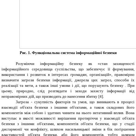
Рис. 1. Функціональна система інформаційної безпеки
Розуміючи інформаційну безпеку як «стан захищеності
інформаційного середовища суспільства, що забезпечує її формування,
використання і розвиток в інтересах громадян, організацій», правомірно
визначити загрози безпеки інформації, джерела цих загроз, способи їх
реалізації та мети, а також інші умови і дії, що порушують безпеку . При
цьому, природно, слід розглядати і заходи захисту інформації від
неправомірних дій, що призводять до нанесення збитку [4].
Загроза - сукупність факторів та умов, що виникають в процесі
взаємодії об'єкта безпеки з іншими об'єктами, а також складових його
компонентів між собою і здатних чинити на нього негативний вплив. Вона
виступає в якості можливості вирішення протиріччя у взаємодії об'єкта
безпеки з іншими об'єктами, компонентів об'єкта безпеки, що у стадії
дисгармонії чи конфлікту, шляхом насильницької зміни в бік погіршення
властивостей об'єкта безпеки, або його компонентів, тобто шляхом