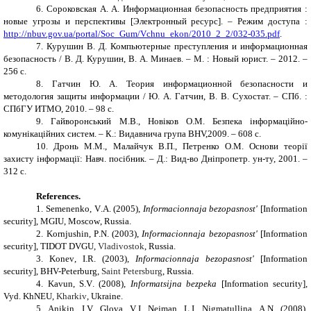
6.
Сороковская А. А. Информационная безопасность предприятия :
новые угрозы и перспективы [Электронный ресурс]. – Режим доступа :
http://nbuv.gov.ua/portal/Soc_Gum/Vchnu_ekon/2010_2_2/032-035.pdf
.
7.
Курушин В. Д. Компьютерные преступления и информационная
безопасность / В. Д. Курушин, В. А. Минаев. – М. : Новый юрист. – 2012. –
256 с.
8.
Гатчин Ю. А. Теория информационной безопасности и
методология защиты информации / Ю. А. Гатчин, В. В. Сухостат. – СПб. :
СПбГУ ИТМО, 2010. – 98 с
.
9.
Гайворонський М.В., Новіков О.М. Безпека інформаційно-
комунікаційних систем. – К.: Видавнича група BHV,2009. – 608 с.
10. Дронь М.М., Малайчук В.П., Петренко О.М. Основи теорії
захисту інформації: Навч. посібник. – Д.: Вид-во Дніпропетр. ун-ту, 2001. –
312 с.
References
.
1.
Semenenko
,
V
.
A
. (2005),
Informacionnaja bezopasnost
'
[
Information
security
],
MGIU
, М
oscow
,
Russia
.
2.
Kornjushin
,
P
.
N
. (2003),
Informacionnaja bezopasnost
'
[
Information
security
],
TIDOT DVGU
,
Vladivostok
,
Russia
.
3.
Konev
,
I.R.
(2003),
Informacionnaja bezopasnost'
[Information
security], BHV-Peterburg,
Saint Petersburg
,
Russia
.
4.
Kavun
,
S
.
V
. (2008),
Informatsijna bezpeka
[
Information security
],
Vyd
.
KhNEU
,
Kharkiv
,
Ukraine
.
5.
Anikin
,
I
.
V
.
Glova
,
V
.
I
.
Nejman
,
L
.
I
.
Nigmatullina
,
A
.
N
. (2008),