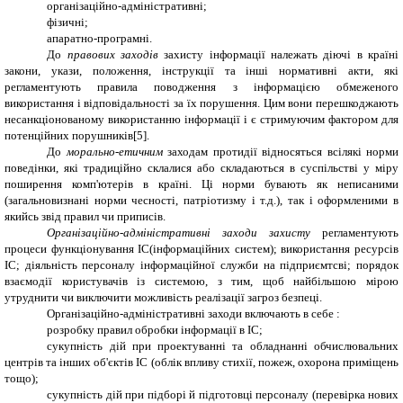
організаційно-адміністративні;
фізичні;
апаратно-програмні.
До
правових заходів
захисту інформації належать діючі в країні
закони, укази, положення, інструкції та інші нормативні акти, які
регламентують правила поводження з інформацією обмеженого
використання і відповідальності за їх порушення. Цим вони перешкоджають
несанкціонованому використанню інформації і є стримуючим фактором для
потенційних порушників
[5]
.
До
морально-етичним
заходам протидії відносяться всілякі норми
поведінки, які традиційно склалися або складаються в суспільстві у міру
поширення комп'ютерів в країні. Ці норми бувають як неписаними
(загальновизнані норми чесності, патріотизму і т.д.), так і оформленими в
якийсь звід правил чи приписів.
Організаційно-адміністративні заходи захисту
регламентують
процеси функціонування ІС(інформаційних систем); використання ресурсів
ІС; діяльність персоналу інформаційної служби на підприємтсві; порядок
взаємодії користувачів із системою, з тим, щоб найбільшою мірою
утруднити чи виключити можливість реалізації загроз безпеці.
Організаційно-адміністративні заходи включають в себе :
розробку правил обробки інформації в ІС;
сукупність дій при проектуванні та обладнанні обчислювальних
центрів та інших об'єктів ІС (облік впливу стихії, пожеж, охорона приміщень
тощо);
сукупність дій при підборі й підготовці персоналу (перевірка нових