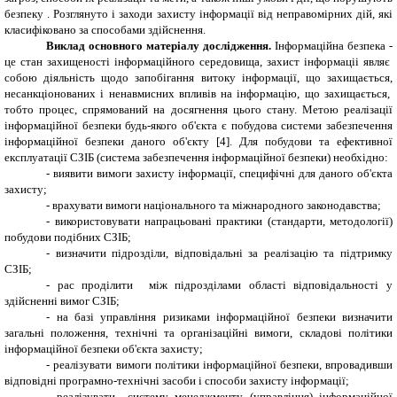
безпеку . Розглянуто
і заходи захисту інформації від неправомірних дій
, які
класифіковано за способами здійснення.
Виклад основного матеріалу дослідження.
Інформаційна безпека -
це стан захищеності інформаційного середовища, захист інформаціі являє
собою діяльність щодо запобігання витоку інформації, що захищається,
несанкціонованих і ненавмисних впливів на інформацію, що захищається,
тобто процес, спрямований на досягнення цього стану. Метою реалізації
інформаційної безпеки будь-якого об'єкта є побудова системи забезпечення
інформаційної безпеки даного об'єкту [4]. Для побудови та ефективної
експлуатації СЗІБ (система забезпечення інформаційної безпеки) необхідно:
- виявити вимоги захисту інформації, специфічні для даного об'єкта
захисту;
- врахувати вимоги національного та міжнародного законодавства;
- використовувати напрацьовані практики (стандарти, методології)
побудови подібних СЗІБ;
- визначити підрозділи, відповідальні за реалізацію та підтримку
СЗІБ;
- рас проділити між підрозділами області відповідальності у
здійсненні вимог СЗІБ;
- на базі управління ризиками інформаційної безпеки визначити
загальні положення, технічні та організаційні вимоги, складові політики
інформаційної безпеки об'єкта захисту;
- реалізувати вимоги політики інформаційної безпеки, впровадивши
відповідні програмно-технічні засоби і способи захисту інформації;
- реалізувати систему менеджменту (управління) інформаційної