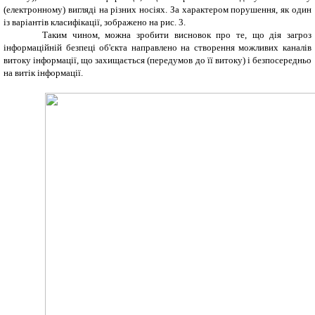
(електронному) вигляді на різних носіях. За характером порушення, як один
із варіантів класифікації, зображено на рис. 3.
Таким чином, можна зробити висновок про те, що дія загроз
інформаційній безпеці об'єкта направлено на створення можливих каналів
витоку інформації, що захищається (передумов до її витоку) і безпосередньо
на витік інформації.