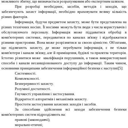
можливого збитку, що визначається розрахунковим або експертним шляхом.
При розробці необхідних, засобів, методів і заходів, що
забезпечують захист інформації, необхідно враховувати велику кількість
різних факторів.
Інформація, будучи предметом захисту, може бути представлена
на
різних технічних носіях.
Її носіями
можуть бути люди з числа користувачів і
обслуговуючого персоналу. Інформація може піддаватися обробці в
комп'ютерних системах, передаватися по каналах зв'язку і відображатися
різними пристроями. Вона може р
озрізнятися
за своєю цінністю. Об'єктами,
що підлягають захисту, де може перебувати інформація, є не тільки
комп'ютери і канали зв'язку, але й приміщення, будівлі та прилегла територія.
Істотно р
ізнитися
може кваліфікація порушників, а також використовувані
спос
о
би і канали несанкціонованого доступу до інформації. Таким чином,
основними принципами забезпечення інформаційної безпеки є наступні[5]:
Системності.
Комплексності.
Безперервності захисту.
Розумної достатності.
Гнучкості управління і застосування.
Відкритості алгоритмів і механізмів захисту.
Простоти застосування захисних заходів і засобів.
За способами здійснення всі заходи забезпечення безпеки
комп'ютерних систем підрозділяють на:
правові (законодавчі);
морально-етичні;