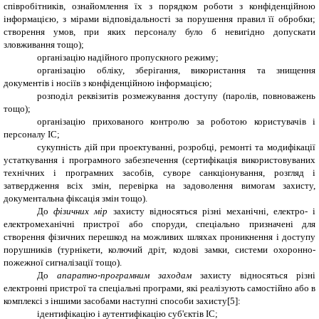
співробітників, ознайомлення їх з порядком роботи з конфіденційною
інформацією, з мірами відповідальності за порушення правил її обробки;
створення умов, при яких персоналу було б невигідно допускати
зловживання тощо);
організацію надійного пропускного режиму;
організацію обліку, зберігання, використання та знищення
документів і носіїв з конфіденційною інформацією;
розподіл реквізитів розмежування доступу (паролів, повноважень
тощо);
організацію прихованого контролю за роботою користувачів і
персоналу ІС;
сукупність дій при проектуванні, розробці, ремонті та модифікації
устаткування і програмного забезпечення (сертифікація використовуваних
технічних і програмних засобів, суворе санкціонування, розгляд і
затвердження всіх змін, перевірка на задоволення вимогам захисту,
документальна фіксація змін тощо).
До
фізичних мір
захисту відносяться різні механічні, електро- і
електромеханічні пристрої або споруди, спеціально призначені для
створення фізичних перешкод на можливих шляхах проникнення і доступу
порушників (турнікети, колючий дріт, кодові замки, системи охоронно-
пожежної сигналізації тощо).
До
апаратно-програмним заходам
захисту відносяться різні
електронні пристрої та спеціальні програми, які реалізують самостійно або в
комплексі з іншими засобами наступні способи захисту
[5]
:
ідентифікацію і аутентифікацію суб'єктів ІС;