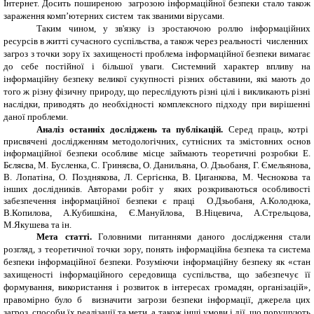
Інтернет. Досить поширеною загрозою інформаційної безпеки стало також
зараження
комп’ютерних систем
так званими вірусами.
Таким чином, у зв'язку із зростаючою роллю інформаційних
ресурсів в житті сучасного суспільства, а також через реальності численних
загроз з точки зору їх захищеності проблема інформаційної безпеки вимагає
до себе постійної і більшої уваги. Системний характер впливу на
інформаційну безпеку великої сукупності різних обставини, які мають до
того ж різну фізичну природу, що переслідують різні цілі і викликають різні
наслідки, приводять до необхідності комплексного підходу при вирішенні
даної проблеми.
Аналіз останніх досліджень та публікацій.
Серед праць, котрі
присвячені дослідженням методологічних, сутнісних та змістовних основ
інформаційної безпеки особливе місце займають теоретичні розробки Е.
Бєляєва, М.
Бусленка, С.
Гриняєва, О.
Данильяна, О.
Дзьобаня, Г.
Ємельянова,
В.
Лопатіна, О.
Позднякова, Л.
Сергієнка, В.
Циганкова, М.
Чеснокова та
інших дослідників. Авторами робіт у яких розкриваються особливості
забезпечення інформаційної безпеки є праці О.Дзьобаня, А.Колодюка,
В.Копилова, А.Кубишкіна, Є.Мануйлова, В.Ніцевича, А.Стрельцова,
М.Якушева та ін.
Мета статті.
Головними питаннями даного дослідження стали
розгляд, з теоретичної точки зору, понять інформаційна безпека та система
безпеки інформаційної безпеки. Розуміючи інформаційну безпеку як «стан
захищеності інформаційного середовища суспільства, що забезпечує її
формування, використання і розвиток в інтересах громадян, організацій»,
правомірно було б визначити загрози безпеки інформації, джерела цих
загроз, способи їх реалізації та мети, а також інші умови і дії, що порушують