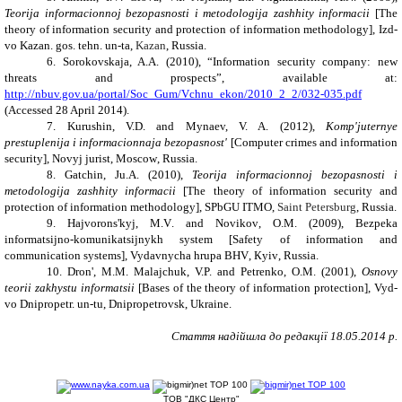
Teorija informacionnoj bezopasnosti i metodologija zashhity informacii
[
The
theory of information security and protection of information methodology
],
Izd
-
vo Kazan
.
gos
.
tehn
.
un
-
ta
,
Kazan
,
Russia
.
6.
Sorokovskaja
,
A.A.
(2010), “Information security сompany: new
threats and prospects”, available at:
http://nbuv.gov.ua/portal/Soc_Gum/Vchnu_ekon/2010_2_2/032-035.pdf
(Accessed 28 April 2014)
.
7.
Kurushin
,
V.D.
and Mynaev, V. A. (2012),
Komp'juternye
prestuplenija i informacionnaja bezopasnost'
[Computer crimes and information
security], Novyj jurist,
М
oscow
,
Russia
.
8.
Gatchin
,
Ju.A.
(2010),
Teorija informacionnoj bezopasnosti i
metodologija zashhity informacii
[The theory of information security and
protection of information methodology], SPbGU ITMO,
Saint Petersburg
,
Russia
.
9.
Hajvorons
'
kyj
,
M
.
V
.
and Novikov
,
O
.
M
. (2009),
Bezpeka
informatsijno
-
komunikatsijnykh system
[
Safety of information and
communication systems
],
Vydavnycha hrupa BHV
, К
yiv
,
Russia
.
10. Dron', M.M. Malajchuk, V.P.
and
Petrenko, O.M. (2001),
Osnovy
teorii zakhystu informatsii
[
Bases of the theory of information protection
], Vyd-
vo Dnipropetr. un-tu,
Dnipropetrovsk
,
Ukraine
.
Стаття надійшла до редакції 18.05.2014 р.
ТОВ "ДКС Центр"