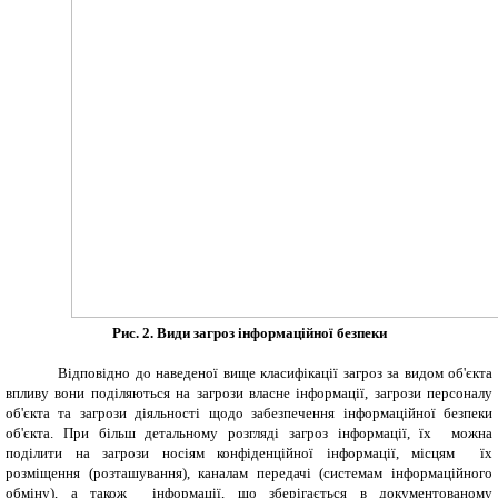
Рис. 2. Види загроз інформаційної безпеки
Відповідно до наведеної вище класифікації загроз за видом об'єкта
впливу вони поділяються на загрози власне інформації, загрози персоналу
об'єкта та загрози діяльності щодо забезпечення інформаційної безпеки
об'єкта. При більш детальному розгляді загроз інформації, їх можна
поділити на загрози носіям конфіденційної інформації, місцям їх
розміщення (розташування), каналам передачі (системам інформаційного
обміну), а також інформації, що зберігається в документованому