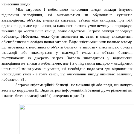
нанесення шкоди.
Між загрозою і небезпекою нанесення шкоди завжди існують
відносини заподіяння, які визначаються як обумовлена
сутністю
взаємодіючих об'єктів, елементів системи, зв'язок між явищами, при якій
одне явище, зване причиною, за наявності певних умов неминуче породжує,
викликає до життя інше явище, зване слідством.
Загроза завжди породжує
небезпеку. Небезпека може бути визначена як стан, в якому знаходиться
об'єкт безпеки внаслідок появи загрози. Відмінність між ними полягає в тому,
що небезпека є властивістю об'єкта безпеки, а загроза - властивістю об'єкта
взаємодії або знаходяться у взаємодії елементів об'єкта безпеки,
виступаючих як джерело загроз.
Загроза знаходиться у відношенні
заподіяння не тільки з небезпекою, але і з очікуваним шкодою - наслідками
негативної зміни умов існування, які необхідно подолати для відновлення
необхідних умов - в тому сенсі, що очікуваний шкоду визначає величину
небезпеки [3] .
Загрози інформаційній безпеці - це можливі дії або події, які можуть
вести до порушень ІБ. Види загроз інформаційній безпеці дуже різноманітні
і мають безліч класифікацій ( наведених в рис. 2):