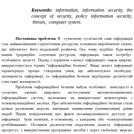
Keywords:
information
, information security, the
concept of
security
,
policy
information security
,
threats
, computer system
.
Постановка проблеми.
В сучасному суспільстві саме інформація
стає найважливішим стратегічним ресурсом, основною виробничою силою,
що забезпечує його подальший розвиток. Ось чому, подібно будь-яким
іншим традиційно існуючим ресурсам, інформація також потребує
особливого захисту
.
Поряд з терміном «захист інформації» також широко
використовується термін "інформаційна безпека". Якщо захист інформації
характеризує процес створення умов, що забезпечують необхідну
захищеність інформації, то інформаційна безпека відображає досягнутий
стан такої захищеності.
Проблема інформаційної безпеки набула особливої
значущості в
сучасних умовах широкого застосування автоматизованихних
інформаційних систем, заснованих на використанні компютерних і
телекомунікаційних засобах. При забезпеченні інформаційної безпеки стали
цілком реальними загрози, викликані навмисними (зловмисними) діями
людей. Перші повідомлення про факти несанкціонованого доступу до
інформації були повязані, в основному, з хакерами, або «електронними
розбійниками». Останнім десятиліттям порушення захисту інформації
прогресує з використанням програмних засобів і через глобальну мережу