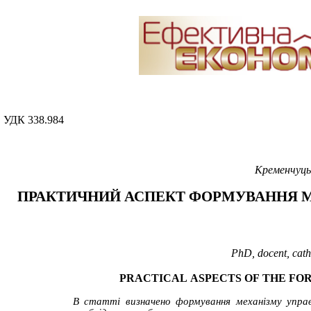
УДК 338.984
Кременчуць
ПРАКТИЧНИЙ АСПЕКТ ФОРМУВАННЯ М
PhD, docent, cat
PRACTICAL
ASPECT
S
OF
THE
FO
В статті визначено формування механізму управ