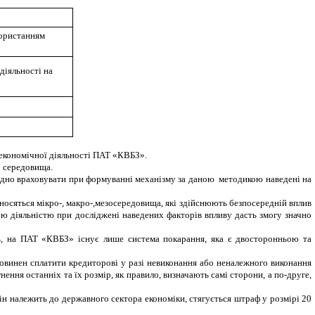
користанням
діяльності на
оекономічної діяльності ПАТ «КВБЗ».
о середовища.
хідно враховувати при формуванні механізму за даною методикою наведені на
осяться мікро-, макро-,
мезосередовища, які здійснюють безпосередній вплив
ною діяльністю при досліджені наведених факторів впливу дасть змогу значно
нь, на ПАТ «КВБЗ» існує лише система покарання, яка є двосторонньою та
винен сплатити кредиторові у разі невиконання або неналежного виконання
нення останніх та їх розмір, як правило, визначають самі сторони, а по-друге,
рін належить до державного сектора економіки, стягується штраф у розмірі 20