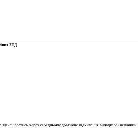
ління ЗЕД
е здійснюватись через середньоквадратичне відхилення випадкової величини