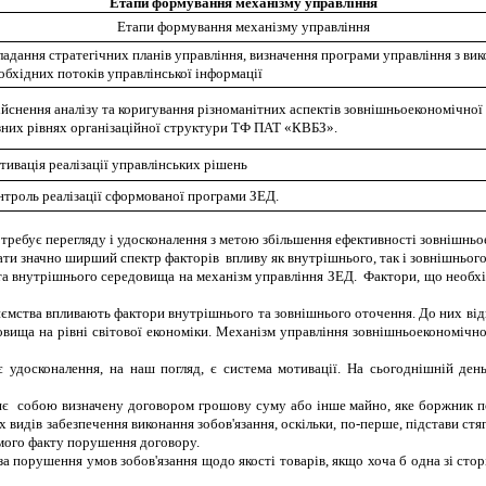
Етапи формування механізму управління
Етапи формування механізму управління
ладання стратегічних планів управління, визначення програми управління з ви
обхідних потоків управлінської інформації
ійснення аналізу та коригування різноманітних аспектів зовнішньоекономічної 
зних рівнях організаційної структури ТФ ПАТ «КВБЗ».
тивація реалізації управлінських рішень
нтроль реалізації сформованої програми ЗЕД.
требує перегляду і удосконалення з метою збільшення ефективності зовнішнь
вати значно ширший спектр факторів впливу як внутрішнього, так і зовнішньог
о та внутрішнього середовища на механізм управління ЗЕД. Фактори, що необ
ємства впливають фактори внутрішнього та зовнішнього оточення. До них відн
едовища на рівні світової економіки. Механізм управління зовнішньоекономіч
 удосконалення, на наш погляд, є система мотивації. На сьогоднішній де
яє собою визначену договором грошову суму або інше майно, яке боржник по
видів забезпечення виконання зобов'язання, оскільки, по-перше, підстави стяг
самого факту порушення договору.
 за порушення умов зобов'язання щодо якості товарів, якщо хоча б одна зі сто