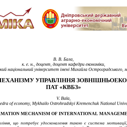
В.
В.
Бала,
к.
е.
н., доцент, доцент кафедри економіки,
кий національний університет імені Михайла Остроградського, м
ЕХАНІЗМУ УПРАВЛІННЯ ЗОВНІШНЬОЕКО
ПАТ «КВБЗ»
V.
Bala,
hedra of economy, Mykhailo Ostrohradskyi Kremenchuk
National
Unive
RMATION
MECHANISM
OF
INTERNATIONAL
MANAGEM
ління, що потребує удосконалення такою є система мотивації, 