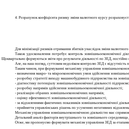
4. Розрахунок коефіцієнта ризику зміни валютного курсу розраховує
Для мінімізації ризиків отримання збитків унаслідок зміни валютного
Також удосконалення потребує контроль зовнішньоекономічної дія
Щоквартально формуються звіти про результати діяльності по ЗЕД, постійно к
Але, на наш погляд, суттєвим недоліком контролю ЗЕД є відсутність 
Таким чином, при формуванні механізму управління зовнішньоекономі
-
визначення макро- та мікроекономічних умов здійснення зовнішньое
-
розробку стратегії виходу машинобудівного підприємства на зовніш
-
діагностику потенціалу зовнішньоекономічної діяльності підприємс
-
розробку напрямів здійснення зовнішньоекономічної діяльності;
-
реалізацію обраних зовнішньоекономічних напрямів;
-
оцінку ефективності зовнішньоекономічної діяльності;
-
за відхиленнями фактичних показників зовнішньоекономічної діяльн
-
прийняття управлінських рішень по усуненню негативних відхилень
Механізм управління зовнішньоекономічною діяльністю має спрямову
Детальний аналіз факторів внутрішнього та зовнішнього середовища 
Отже, ми пропонуємо формувати механізм управління ЗЕД за етапами,