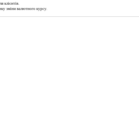
я клієнтів.
ику зміни валютного курсу.