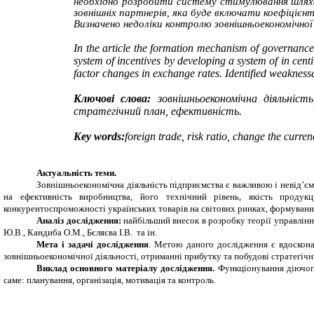
необхідно розробити систему стимулювання шляхо
зовнішніх партнерів, яка буде включати коефіцієнт
Визначено недоліки контролю зовнішньоекономічної
In
the
article the
formation
mechanism of
governance
system
of incentives
by
developing a system
of
in cent
factor
changes
in exchange
rates. Identified
weaknesse
Ключові слова:
зовнішньоекономічна діяльніст
стратегічний план, ефективність.
Key words:
foreign
trade, risk
ratio, change the
curren
Актуальність теми.
Зовнішньоекономічна діяльність підприємства є важливою і невід’єм
на ефективність виробництва, його технічний рівень, якість продук
конкурентоспроможності українських товарів на світових ринках, формуванн
Аналіз дослідження:
найбільший внесок в розробку теорії управління
Ю.В., Кандиба О.М., Бєляєва І.В. та ін.
Мета і задачі дослідження
. Метою даного дослідження є вдоскон
зовнішньоекономічної діяльності, отриманні прибутку та побудові стратегічн
Виклад основного матеріалу дослідження.
Функціонування діючого
саме: планування, організація, мотивація та контроль.