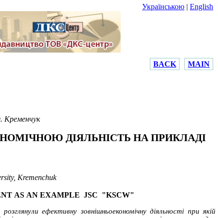
Українською
|
English
BACK
MAIN
. Кременчук
НОМІЧНОЮ ДІЯЛЬНІСТЬ НА ПРИКЛАДІ
rsity, Kremenchuk
ENT
AS
A
N
EXAMPLE
JSC
"KSCW"
розглянули ефективну зовнішньоекономічну діяльності при якій