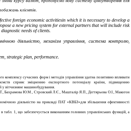
 зміни курсу валют, пропонуємо нову систему ціноутворення для
побажань клієнтів.
fective
foreign economic
activitiesin
which it
is
necessary to
develop a
opose a new pricing
system
for external
partners
that will
include
risk
d
diagnostic
needs of
clients.
омічною діяльністю, механізм управління, система контролю,
em, strategic plan, performance.
го комплексу сучасних форм і методів управління здатна позитивно впливати
риємств сприяє зміцненню експортного потенціалу країни, підвищенню
й у вітчизняне машинобудування.
.Т., Бахрамова Ю.М., Стровский Л.Є., Машталір Я.П., Дегтярьова О.І., Макогон
ономічною діяльністю на прикладі ПАТ «КВБЗ»
для збільшення ефективності
в табл. 1, що забезпечується виконанням головних управлінських функцій, а