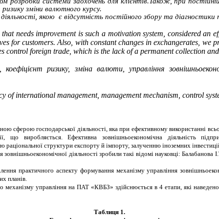
м розробки системи заохочень для клієнтів.Також, при постійній
 ризику зміни валютного курсу.
 діяльності, якою є відсутність постійного збору та діагностики 
that needs
improvement
is such a motivation system, considered an
ef
ives
for
customers. Also, with
constant
changes in
exchangerates, we
pr
s control
foreign
trade, which is
the
lack of a permanent collection an
ь,
коефіцієнт ризику, зміна валюти, управління зовнішньоекон
cy
of international
management, management
mechanism, control syst
ною сферою господарської діяльності, яка при ефективному використанні всьо
ції, що виробляється. Ефективна зовнішньоекономічна діяльність підп
ю раціональної структури експорту й імпорту, залученню іноземних інвестиці
 зовнішньоекономічної діяльності зробили такі відомі науковці: Балабанова І
алення практичного аспекту формування механізму управління зовнішньоек
их планів.
 механізму управління на ПАТ «КВБЗ» здійснюється в 4 етапи, які наведено 
Таблиця 1.