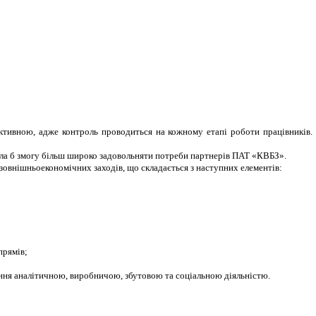
ктивною, адже контроль проводиться на кожному етапі роботи працівників.
 дала б змогу більш широко задовольняти потреби партнерів ПАТ «КВБЗ».
 зовнішньоекономічних заходів, що складається з наступних елементів:
прямів;
ння аналітичною, виробничою, збутовою та соціальною діяльністю.