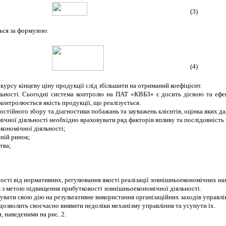
(3)
ться за формулою:
(4)
 курсу кінцеву ціну продукції слід збільшити на отриманий коефіцієнт.
льності. Сьогодні система контролю на ПАТ «КВБЗ» є досить дієвою та ефе
онтролюється якість продукції, що реалізується.
постійного збору та діагностики побажань та зауважень клієнтів, оцінка яких
чної діяльності необхідно враховувати ряд факторів впливу та
послідовність
кономічної діяльності;
ній ринок;
тва;
ості від нормативних, регулювання якості реалізації зовнішньоекономічних на
 з метою підвищення прибутковості зовнішньоекономічної діяльності.
вати свою дію на результативне використання організаційних заходів управлі
дозволить своєчасно виявити недоліки механізму управління та усунути їх.
 наведеними на рис. 2.