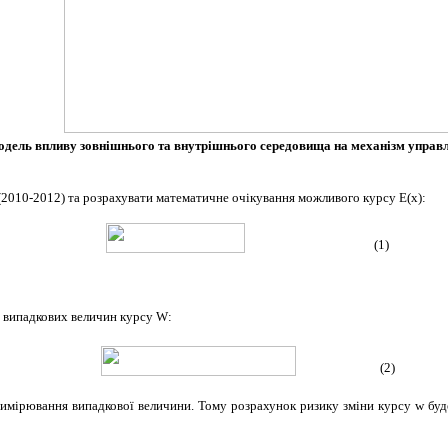
Модель впливу зовнішнього та внутрішнього середовища на механізм управ
 (2010-2012) та розрахувати математичне очікування можливого курсу Е(х):
(1)
ю випадкових величин курсу W:
(2)
вимірювання випадкової величини. Тому розрахунок ризику зміни курсу w буд