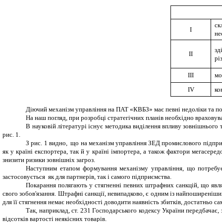
ск
I
не
зд
II
рі
III
мо
IV
ко
Діючий механізм управління на ПАТ «КВБЗ» має певні недоліки та по
На наш погляд, при розробці стратегічних планів необхідно врахову
В науковій літературі існує методика виділення впливу зовнішньог
рис. 1.
З рис. 1 видно, що на механізм управління ЗЕД промислового
підпри
як у країні експортера, так й у країні імпортера, а також фактори мегасер
знизити ризики зовнішніх загроз.
Наступним етапом формування механізму управління, що потребує
застосовується як для партнерів, так і самого підприємства.
Покарання полягають у стягненні певних штрафних санкцій, що явл
свого зобов'язання. Штрафні санкції, невипадково, є одним із найпоширеніших 
для її стягнення немає необхідності доводити наявність збитків, достатньо 
Так, наприклад, ст. 231 Господарського кодексу України передбачає,
відсотків вартості неякісних товарів.