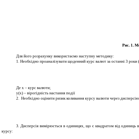
Рис. 1. 
Для його розрахунку використаємо наступну методику:
1. Необхідно проаналізувати щоденний курс валют за останні 3 роки
Де х – курс валюти;
у(х) – вірогідність настання події
2. Необхідно оцінити ризик коливання курсу валюти через дисперсі
3. Дисперсія вимірюється в одиницях, що є квадратом від одиниць 
курсу: