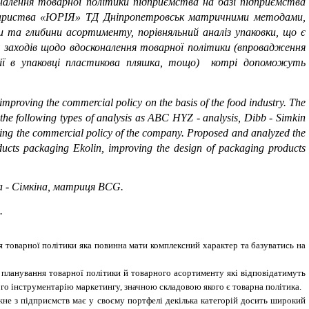
алення товарної політики підприємства на базі підприємства
вариства «ЮРІЯ» ТД Дніпропетровськ матричними методами,
и та глибини асортименту, порівняльний аналіз упаковки, що
є
 заходів щодо вдосконалення товарної політики
(впровадження
кції в упаковці пластикова пляшка, тощо) котрі допоможуть
r improving the commercial policy on the basis of the food industry. The
the following types of analysis as ABC HYZ - analysis, Dibb - Simkin
izing the commercial policy of the company. Proposed and analyzed the
oducts packaging Ekolin, improving the design of packaging products
ба - Сімкіна, матриця BCG
.
.
 товарної політики яка повинна мати комплексний характер та базуватись на
планування товарної політики й товарного асортименту які відповідатимуть
го інструментарію маркетингу, значною складовою якого є товарна політика.
жне з підприємств має у своєму портфелі декілька категорій досить широкий