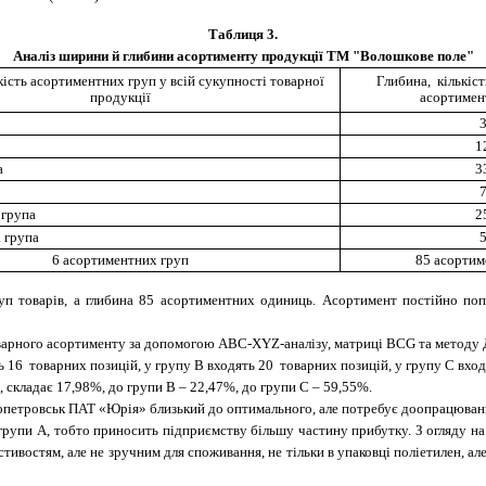
Таблиця 3.
Аналіз ширини й глибини асортименту продукції ТМ "Волошкове поле"
ість асортиментних груп у всій сукупності товарної
Глибина, кількіст
продукції
асортимен
1
а
3
 група
2
 група
6 асортиментних груп
85 асортим
 товарів, а глибина 85
асортиментних одиниць. Асортимент постійно поп
оварного асортименту за допомогою АВС-XYZ-аналізу, матриці BCG та методу
 16 товарних позицій, у групу В входять 20 товарних позицій, у групу С входят
й, складає 17,98%, до групи В – 22,47%, до групи С – 59,55%.
ропетровськ ПАТ
«Юрія» близький до оптимального, але потребує доопрацюван
о групи А, тобто приносить підприємству більшу частину прибутку. З огляду 
тивостям, але не зручним для споживання, не тільки в упаковці поліетилен, а