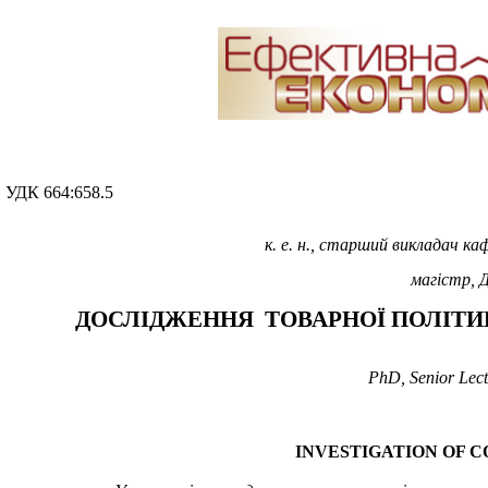
УДК 664:658.5
к.
е.
н., старший викладач ка
магістр, 
ДОСЛІДЖЕННЯ ТОВАРНОЇ ПОЛІТИК
PhD
,
Senior Lect
INVESTIGATION OF C