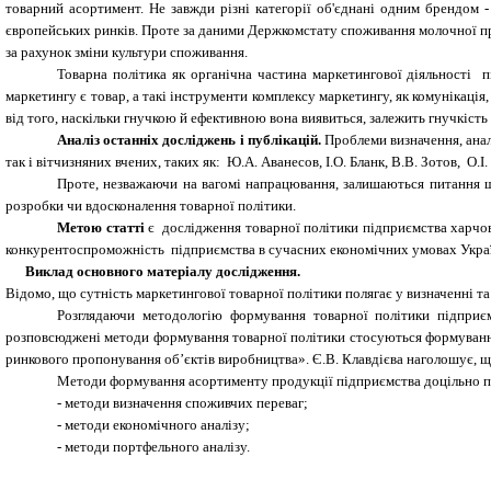
товарний асортимент. Не завжди різні категорії об'єднані одним брендом -
європейських ринків. Проте за даними Держкомстату споживання молочної прод
за рахунок зміни культури споживання.
Товарна політика як органічна частина маркетингової діяльності 
маркетингу є товар, а такі інструменти комплексу маркетингу, як комунікація
від того, наскільки гнучкою й ефективною вона виявиться, залежить гнучкість 
Аналіз останніх досліджень і публікацій.
Проблеми визначення, анал
так і вітчизняних вчених, таких як: Ю.А. Аванесов, І.О. Бланк, В.В. Зотов, О.І
Проте, незважаючи на вагомі напрацювання, залишаються питання щ
розробки чи вдосконалення товарної політики.
Метою статті
є дослідження товарної політики підприємства харчо
конкурентоспроможність підприємства в сучасних економічних умовах Укра
Виклад основного матеріалу дослідження.
Відомо, що сутність маркетингової товарної політики полягає у визначенні т
Розглядаючи методологію формування товарної політики підприє
розповсюджені методи формування товарної політики стосуються формування
ринкового пропонування об’єктів виробництва». Є.В. Клавдієва наголошує, що
Методи формування асортименту продукції підприємства доцільно под
- методи визначення споживчих переваг;
- методи економічного аналізу;
- методи портфельного аналізу.