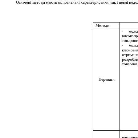
Означені методи мають як позитивні характеристики, так і
певні
недол
Методи
·
можл
високопр
товарног
·
можл
ключових
отриманн
розробки
товарної
Переваги
·
використ