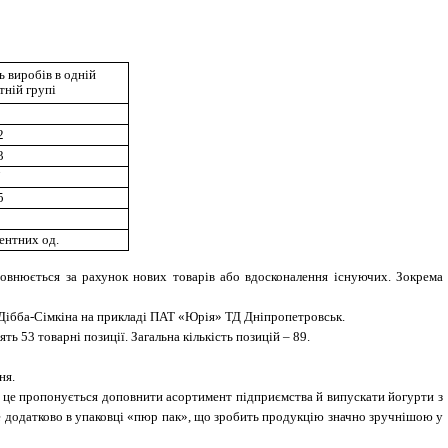
ь виробів в одній
тній групі
3
2
3
7
5
5
ентних од.
овнюється за рахунок нових товарів або вдосконалення існуючих. Зокрема
 Дібба-Сімкіна на прикладі ПАТ «Юрія» ТД Дніпропетровськ.
ь 53 товарні позиції. Загальна кількість позицій – 89.
ня.
на це пропонується доповнити асортимент підприємства й випускати йогурти з
ле додатково в упаковці «пюр пак», що зробить продукцію значно зручнішою у