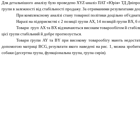
Для детальнішого аналізу було проведено XYZ-аналіз ПАТ
«Юрія» ТД Дніпроп
групи в залежності від стабільності продажу. За отриманими результатами до
При комплексному аналізі стану товарної політики доцільно об'єднат
Наразі на підприємстві є 2 позиції групи АХ, 14 позицій групи BX, 6 
Товари
груп АХ та ВХ
відзначаються високим товарообігом й стабіл
цієї групи стабільний й добре прогнозується.
Товари групи AY та BY при високому товарообігу мають недоста
допомогою матриці BCG, результати якого наведені на рис. 1, можна зробити
собаки (десертна група, функціональна група, група сирів).