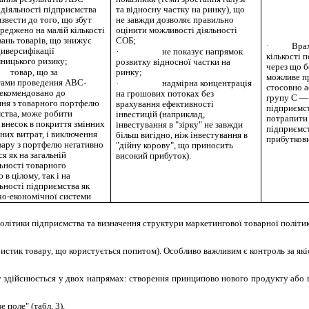
в діяльності підприємства
та відносну частку на ринку), що
звести до того, що збут
не завжди дозволяє правильно
ереджено на малій кількості
оцінити можливості діяльності
ань товарів, що знижує
СОБ;
·
Вра
диверсифікації
·
не показує напрямок
кількості п
ницького ризику;
розвитку відносної частки на
через що б
товар, що за
ринку;
можливе п
тами проведення АВС-
·
надмірна концентрація
стосовно а
рекомендовано до
на грошових потоках без
групу
С
— 
ня з товарного портфелю
врахування ефективності
підприємс
ства, може робити
інвестицій (наприклад,
потрапити 
 внесок в покриття змінних
інвестування в "зірку" не завжди
підприємс
йних витрат, і виключення
більш вигідно, ніж інвестування в
прибуткови
вару з портфелю негативно
"дійну корову", що приносить
ся як на загальній
високий прибуток).
ьності товарного
в цілому, так і на
ьності підприємства як
о-економічної системи
політики підприємства та визначення
структури маркетингової товарної політик
ристик товару, що користується попитом). Особливо важливим є контроль за як
здійснюється у двох напрямах: створення принципово нового продукту або вд
поле" (табл. 3).