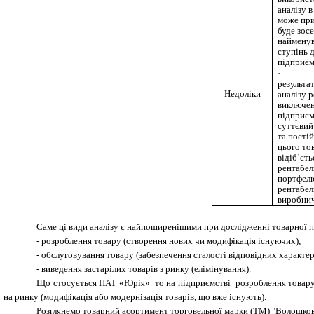
аналізу 
може при
буде зос
найменув
ступінь 
підприєм
·
результа
Недоліки
аналізу 
виключен
підприєм
суттєвий
та пості
цього то
відіб’єть
рентабел
портфелю 
рентабел
виробнич
Саме ці види аналізу є найпоширенішими при дослідженні товарної 
-
розроблення товару (створення нових чи модифікація існуючих);
-
обслуговування товару (забезпечення сталості відповідних характе
-
виведення застарілих товарів з ринку (елімінування).
Що стосується ПАТ «Юрія» то на підприємстві розроблення товару 
на ринку (модифікація або модернізація товарів, що вже існують).
Розглянемо товарний асортимент торговельної марки (ТМ) "Волошкове 