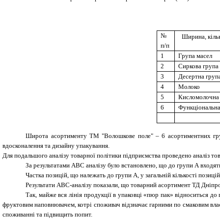
№
Ширина, кільк
п/п
1
Група масел
2
Сиркова група
3
Десертна груп
4
Молоко
5
Кисломолочна
6
Функціональна
Широта асортименту ТМ "Волошкове поле" – 6 асортиментних груп
вдосконалення та дизайну упакування.
Для подальшого аналізу товарної політики підприємства проведено аналіз т
За результатами АВС аналізу було встановлено, що
до групи А входять
Частка позицій, що належать до групи А, у загальній кількості позиці
Результати ABC-аналізу показали, що товарний асортимент ТД Дніп
Так,
майже вся лінія продукції в упаковці «пюр пак» відноситься д
фруктовим наповнювачем, котрі споживач відзначає гарними по смаковим влас
споживанні та підвищить попит.