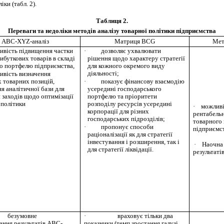
іки (табл. 2).
Таблиця 2.
Переваги та недоліки методів аналізу товарної політики підприємства
АВС-XYZ-аналіз
Матриця BCG
Мет
ивість підвищення частки
·
дозволяє ухвалювати
ибуткових товарів в складі
рішення щодо характеру стратегії
о портфелю підприємства,
для кожного окремого виду
діяльності;
ивість визначення
 товарних позицій,
·
показує фінансову взаємодію
я аналітичної бази для
усередині господарського
 заходів щодо оптимізації
портфелю та пріоритети
 політики
розподілу ресурсів усередині
·
можливі
корпорації для різних
рентабельн
господарських підрозділів;
товарного
·
пропонує способи
підприємст
раціоналізації як для стратегії
інвестування і розширення, так і
·
Наочна 
для стратегії ліквідації.
результат
і
безумовне
·
враховує тільки два
ання результатів АВС-
показники (темп зростання галузі