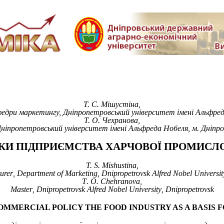
Т. С.
Мішустіна,
федри маркетингу, Дніпропетровський університет імені Альфред
Т. О. Чехранова
,
Дніпропетровський університет імені Альфреда Нобеля, м. Дніпр
И ПІДПРИЄМСТВА ХАРЧОВОЇ ПРОМИСЛОВ
T.
S.
Mishustina
,
urer
,
Department of Marketing
,
Dnipropetrovsk Alfred Nobel Universit
T
. О.
Chehranova
,
Master
,
Dnipropetrovsk Alfred Nobel University
,
Dnipropetrovsk
OMMERCIAL POLICY THE FOOD INDUSTRY AS A BASIS F