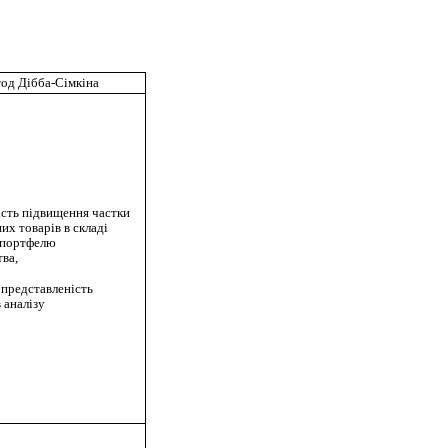
од Дібба-Сімкіна
сть підвищення частки
их товарів в складі
 портфелю
ва,
представленість
в
аналізу