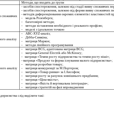
Методи, що входять до групи
- засобів спостереження, залежно від стадії вияву споживчих пе
- засобів спостереження, залежно від форми вияву споживчих пе
- методів диференціювання окремих елементів і властивостей п
я споживчих
- модель Розенберга;
- багатомірні методи;
- методи зіставлення необхідного і реального профілю;
- моделі з ідеальною точкою
- АВС-XYZ-аналіз;
- Дібба-Симкіна;
ого аналізу
- матриця Маркон;
- методи лінійного програмування
- матриця BCG, адаптована матриця BCG;
- матриця General Electrik або McKinsey;
- матриця «Темпи росту підприємства та темпи росту ніші»;
- матриця «Продукт та форма існування малого підприємства»;
- матриця розробки товару;
ого аналізу
- матриця конкуренції за М.Портером;
- матриця «Товар-ринки» за І.Ансофом;
- матриця росту за рахунок зовнішнього придбання;
- матриця «Ціна-якість»;
- матриця «Якість й вертикальна інтеграція»;
- матриця стратегій на фазі впровадження
ідприємства слід виділити
такі
: