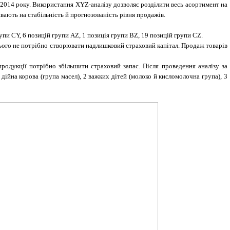
 2014 року.
Використання XYZ-аналізу дозволяє розділити весь асортимент на
ають на стабільність й прогнозованість рівня продажів.
рупи СY, 6 позицій групи AZ, 1 позиція групи BZ, 19 позицій групи CZ.
цього не потрібно створювати надлишковий страховий капітал. Продаж товарів
продукції потрібно збільшити страховий запас. Після проведення аналізу за
ійна корова (група масел), 2 важких дітей (молоко й кисломолочна група), 3