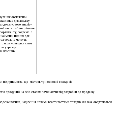
хування обмеженої
оказників для аналізу,
ез додаткового аналізу
рийняття хибних рішень
сортименту, зокрема в
найменш цінних для
тва товарів можуть
товари – завдяки яким
тво утримує
х клієнтів
и підприємства, що містить три основні складові:
істю продукції на всіх етапах починаючи від розробки до продажу;
осконалення, наділення новими властивостями товарів, які вже обертаються