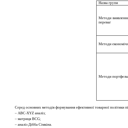
Назва групи
Методи виявленн
переваг
Методи економічн
Методи портфельн
Серед основних методів формування ефективної товарної політики п
–
АВС-XYZ аналіз
;
– матриця BCG
;
–
аналіз Дібба Сімкіна.