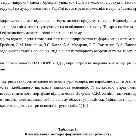
 звідси широкий спектр брендів, упаковок і цін на молочні продукти. Ринок 
укції на душу населення в Україні все ж в рази нижче, ніж в європейських кра
підприємств сприяє підвищенню ефективності продажу товарів. Відповідно 
, розподіл і ціна лише ґрунтуються на особливостях товару. Товарна політика,
і ефективність маркетингової політики в цілому.
ізу та вдосконалення товарної політики підприємства та формування оптимал
. Гребнєв, С.М. Ілляшенко, З.С. Каїра, А.А. Мазаракі, Л.О. Логіненко, В.А. Павло
одо використання основних видів аналізу товарного асортименту та товарної
вої промисловості ПАТ «ЮРІЯ» ТД Дніпропетровськ надання рекомендацій щод
їни.
а підтримуванні оптимальної номенклатури товарів, що виробляються та реалізу
мства, здебільшого науковців вважають основною її складовою управлінн
 асортиментного портфелю підприємства. Зокрема, С.Ю. Хамініч зазначає, 
 товарна політика являє собою окрему область управлінської діяльності, що об
ілити поділяє на три основних групи (табл. 1) [
6
]:
Таблиця 1.
Класифікація методів формування асортименту