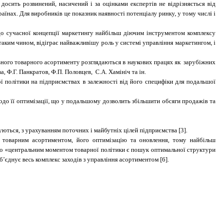
досить розвинений, насичений і за оцінками експертів не відрізняється від
їнах. Для виробників це показник наявності потенціалу ринку, у тому числі і
до сучасної концепції маркетингу найбільш діючим інструментом комплексу
 таким чином, відіграє найважливішу роль у системі управління маркетингом, і
ьного товарного асортименту розглядаються в наукових працях як зарубіжних
ва, Ф.Г. Панкратов, Ф.П. Половцев, С.А. Хамініч та ін.
 політики на підприємствах в залежності від його специфіки для подальшої
о її оптимізації, що у подальшому дозволить збільшити обсяги продажів та
ються, з урахуванням поточних і майбутніх цілей підприємства [3].
я товарним асортиментом, його оптимізацію та оновлення, тому найбільш
що «центральним моментом товарної політики є пошук оптимальної структури
’єднує весь комплекс заходів з управління асортиментом [6].