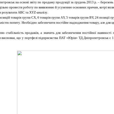
етровськ на основі звіту по продажу продукції за грудень 2013 р. – березень
цільно провести роботу по виявленню й усуненню основних причин, котрі вплив
и результати АВС та XYZ-аналізу.
позицій товарів групи СХ, 6 товарів групи АY, 5 товарів групи BY, 24 позиції г
ьністю попиту. Необхідно забезпечити постійне надходження товару, але для 
тню
стабільність продажів, а значить для забезпечення постійної наявності 
 висновки, що у портфелі підприємства ПАТ «Юрія» ТД Дніпропетровськ є 1 д