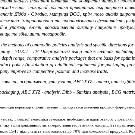
одів аналізу товарної політики та конкретні напрями вдоскон
дослідження товарної політики приватного акціонерного то
 аналіз Дібба - Сімкіна, матриця BCG, крім того аналіз широт
приємства.
Запропоновано та проаналізовано ефективність ряду
 в упаковці еколін,
вдосконалення дизайну пакування проду
вище та збільшити товарообіг.
n the methods of commodity policies analysis and specific directions fo
company " YURIJ " TH Dnepropetrovsk using matrix methods, including 
d depth range, comparative analysis packages that are basis for optim
oduct policy (installation of additional equipment for packaging pr
mpany improve its competitive position and increase trade.
ловість, асортимент, упакування, АВС-ХYZ - аналіз, аналіз Діб
n, packaging, ABC
X
YZ - analysis, Dibb – Simkin
s
analysis , BCG matrix
опозиція перевищує попит, значно підвищується значення процесу формування
умовах ринкової економіки зумовлює необхідність адаптованого управління, 
в’язку з цим доцільним стає використання теоретичних концепцій та практично
з яких 15-18 підприємств виготовляють до 70% цільномолочної продукції. Ко