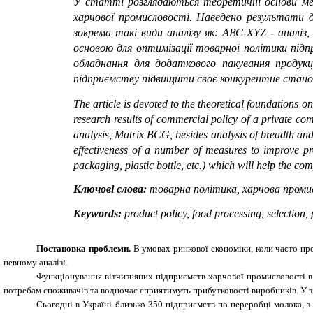
У статті розглядаються теоретичні основи мет
харчової промисловості.
Наведено результати 
зокрема такі види аналізу як: АВС-Х
YZ
- аналіз,
основою для оптимізації товарної політики під
обладнання для додаткового пакування продукції
підприємству підвищити своє конкурентне стано
The article is devoted to the theoretical foundations o
research results of commercial policy of a private 
analysis, Matrix BCG, besides analysis of breadth an
effectiveness of a number of measures to improve pr
packaging, plastic bottle, etc.) which will help the co
Ключові слова:
товарна політика, харчова промис
Keywords:
product policy, food processing, selectio
Постановка проблеми.
В умовах ринкової економіки, коли часто пр
певному аналізі.
Функціонування вітчизняних підприємств харчової промисловості в 
потребам споживачів та водночас сприятимуть прибутковості виробників. У з
Сьогодні в Україні близько 350 підприємств по переробці молока, 