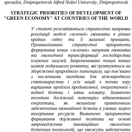
spesіalіst,
Dn
і
propetrovsk
Alfred
Nobel
University
,
Dn
і
propetrovsk
S
TRATEGІC PRІORIT
IES
OF DEVELOPMENT OF
"
GREEN
E
C
ONOM
Y
" AT
COUNTRIES OF THE WORLD
У статті розглядаються стратегічні напрямки
реалізації моделі «зеленої» економіки в різних
країнах світу та її загальні принципи.
Проаналізовано стратегічні пріоритети
формування нових «зелених» напрямів економіки
та екологічної трансформації господарства
існуючих галузей. Запропоновано пошук таких
шляхів подальшого розвитку, які ґрунтуються на
збереженні природного потенціалу, що пов’язано
з численними вигодами для міжнародного
співтовариства і усіх націй з точки зору
вирішення проблем продовольчої, енергетичної і
водної безпеки і зміни клімату. Зазначено
технічно досяжний потенціал відновлюваної
енергетики, як механізму практичного
забезпечення економічної безпеки в умовах загроз
вичерпання ресурсів. Визначено пріоритетні
формування державної політики на основі
запровадження інноваційних екологічно
безпечних технологій, що зможуть забезпечити