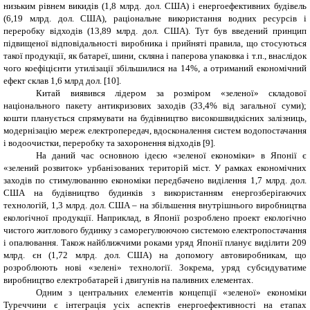
низьким рівнем викидів (1,8 млрд. дол. США) і енергоефективних будівель
(6,19 млрд. дол. США), раціональне використання водних ресурсів і
переробку відходів (13,89 млрд. дол. США). Тут був введений принцип
підвищеної відповідальності виробника і прийняті правила, що стосуються
такої продукції, як батареї, шини, скляна і паперова упаковка і т.п., внаслідок
чого коефіцієнти утилізації збільшилися на 14%, а отриманий економічний
ефект склав 1,6 млрд дол. [10].
Китай виявився лідером за розміром «зеленої» складової
національного пакету антикризових заходів (33,4% від загальної суми);
кошти планується спрямувати на будівництво високошвидкісних залізниць,
модернізацію мереж електропередач, вдосконалення систем водопостачання
і водоочистки, переробку та захоронення відходів [9].
На даний час основною ідеєю «зеленої економіки» в Японії є
«зелений розвиток» урбанізованих територій міст. У рамках економічних
заходів по стимулюванню економіки передбачено виділення 1,7 млрд. дол.
США на будівництво будинків з використанням енергозберігаючих
технологій, 1,3 млрд. дол. США – на збільшення внутрішнього виробництва
екологічної продукції. Наприклад, в Японії розроблено проект екологічно
чистого житлового будинку з саморегулюючою системою електропостачання
і опалювання. Також найближчими роками уряд Японії планує виділити 209
млрд. єн (1,72 млрд. дол. США) на допомогу автовиробникам, що
розроблюють нові «зелені» технології. Зокрема, уряд субсидуватиме
виробництво електробатарей і двигунів на паливних елементах.
Одним з центральних елементів концепції «зеленої» економіки
Туреччини є інтеграція усіх аспектів енергоефективності на етапах