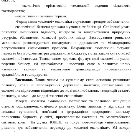
секторі;
-
екологічно орієнтовані технології ведення сільського
господарства;
-
екологічний і зелений туризм.
Формування «зеленої» економіки є сучасним трендом забезпечення
економічної безпеки держави в умовах глобалізації.
Серйозної уваги
потребує зменшення бідності, контролю за використанням природних
ресурсів, збільшення кількості робочих місць. Застосування ринкових
механізмів рекомендується поєднувати з державним та міжнародним
регулюванням економічних процесів. Покращання екологічної ситуації
перестає бути рядком витрат державного бюджету, а стає власне суттю нової
економічної системи. Таким чином держава формує нові економічні умови
ведення бізнесу, які приваблюють інвестиції саме в розвиток нових
«зелених» галузей та екологічної трансформації («озеленення»)
традиційного господарства.
Висновки.
Таким чином, на сучасному етапі основою успішного
розвитку країн є впровадження державної політики, спрямованої на
економічне піднесення відповідно до новітніх глобальних тенденцій сталого
розвитку, а саме – до моделі «зеленої економіки».
Модель «зеленої економіки» поглиблює та розвиває концепцію
сталого соціально-економічного розвитку. Вона виникла у відповідь на
виклики сучасності, пов’язані з деградацією природного капіталу,
посиленню бідності у світі, прискоренням настання та масштабністю
світових криз. На думку ЮНЕП, не існує якого-небудь універсального
рішення для забезпечення переходу до «зеленої економіки». Усі заходи