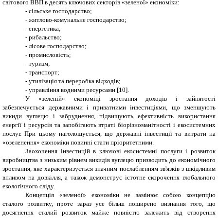
світового ВВП в десять ключових секторів «зеленої» економіки:
- сільське господарство;
- житлово-комунальне господарство;
- енергетика;
- рибальство;
- лісове господарство;
- промисловість;
- туризм;
- транспорт;
- утилізація та переробка відходів;
- управління водними ресурсами [10].
У «зеленій» економіці зростання доходів і зайнятості
забезпечується державними і приватними інвестиціями, що зменшують
викиди вуглецю і забруднення, підвищують ефективність використання
енергії і ресурсів та запобігають втраті біорізноманітності і екосистемних
послуг. При цьому наголошується, що державні інвестиції та витрати на
«озеленення» економіки повинні стати пріоритетними.
Заохочення інвестицій в ключові екосистемні послуги і розвиток
виробництва з низьким рівнем викидів вуглецю призводить до економічного
зростання, яке характеризується значним послабленням зв'язків з шкідливим
впливом на довкілля, а також демонструє істотне скорочення глобального
екологічного сліду.
Концепція «зеленої» економіки не замінює собою концепцію
сталого розвитку, проте зараз усе більш поширено визнання того, що
досягнення сталий розвиток майже повністю залежить від створення