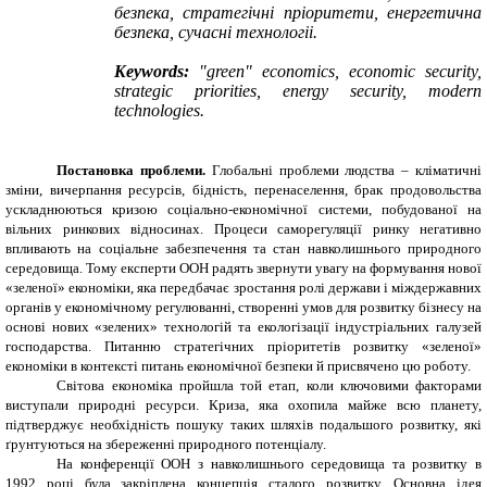
безпека, стратегічні пріоритети, енергетична
безпека, сучасні технологіі.
Keywords:
"green" economics, economic security,
strategic priorities, energy security,
modern
technologies.
Постановка проблеми.
Глобальні проблеми людства – кліматичні
зміни, вичерпання ресурсів, бідність, перенаселення, брак продовольства
ускладнюються кризою соціально-економічної системи, побудованої на
вільних ринкових відносинах. Процеси саморегуляції ринку негативно
впливають на соціальне забезпечення та стан навколишнього природного
середовища. Тому експерти ООН радять звернути увагу на формування нової
«зеленої» економіки, яка передбачає зростання ролі держави і міждержавних
органів у економічному регулюванні, створенні умов для розвитку бізнесу на
основі нових «зелених» технологій та екологізації індустріальних галузей
господарства. Питанню стратегічних пріоритетів розвитку «зеленої»
економіки в контексті питань економічної безпеки й присвячено цю роботу.
Світова економіка пройшла той етап, коли ключовими факторами
виступали природні ресурси. Криза, яка охопила майже всю планету,
підтверджує необхідність пошуку таких шляхів подальшого розвитку, які
ґрунтуються на збереженні природного потенціалу.
На конференції ООН з навколишнього середовища та розвитку в
1992 році була закріплена концепція сталого розвитку. Основна ідея