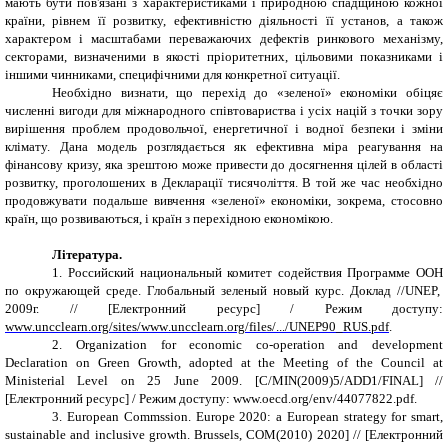
мають бути пов'язані з характеристиками і природною спадщиною кожної
країни, рівнем її розвитку, ефективністю діяльності її установ, а також
характером і масштабами переважаючих дефектів ринкового механізму,
секторами, визначеними в якості пріоритетних, цільовими показниками і
іншими чинниками, специфічними для конкретної ситуації.
Необхідно визнати, що перехід до «зеленої» економіки обіцяє
численні вигоди для міжнародного співтовариства і усіх націй з точки зору
вирішення проблем продовольчої, енергетичної і водної безпеки і зміни
клімату. Дана модель розглядається як ефективна міра реагування на
фінансову кризу, яка зрештою може привести до досягнення цілей в області
розвитку, проголошених в Декларації тисячоліття. В той же час необхідно
продовжувати подальше вивчення «зеленої» економіки, зокрема, стосовно
країн, що розвиваються, і країн з перехідною економікою.
Література.
1.
Российский национальный комитет содействия Программе ОО
H
по окружающей среде. Глобальный зеленый новый курс. Доклад //UNEP,
2009г. // [Електронний ресурс
] / Режим доступу
:
www
.
uncclearn
.
org
/
sites
/
www
.
uncclearn
.
org
/
files
/.../
UNEP
90_
RUS
.
pdf
.
2.
Organization for economic co-operation and development
Declaration on Green Growth, adopted at the Meeting of the Council at
Ministerial Level on 25 June 2009.
[
C
/
MIN
(2009)5/
ADD
1/
FINAL
]
//
[Електронний ресурс
] / Режим доступу
: www.oecd.org/env/44077822.pdf.
3.
European Commssion. Europe 2020: a European strategy for smart,
sustainable and inclusive growth. Brussels
,
COM
(2010) 2020] // [Електронний