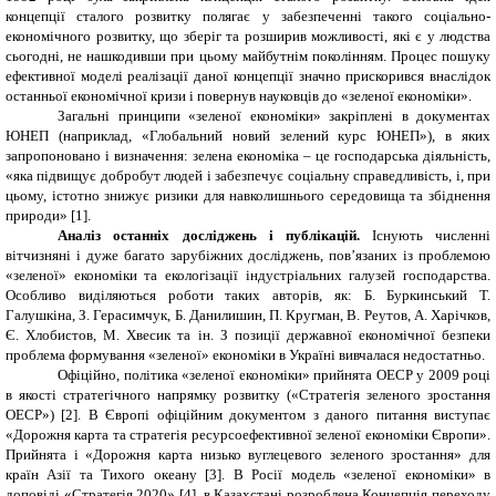
концепції сталого розвитку полягає у забезпеченні такого соціально-
економічного розвитку, що зберіг та розширив можливості, які є у людства
сьогодні, не нашкодивши при цьому майбутнім поколінням. Процес пошуку
ефективної моделі реалізації даної концепції значно прискорився внаслідок
останньої економічної кризи і повернув науковців до «зеленої економіки».
Загальні принципи «зеленої економіки» закріплені в документах
ЮНЕП (наприклад, «Глобальний новий зелений курс ЮНЕП»), в яких
запропоновано і визначення: зелена економіка – це господарська діяльність,
«яка підвищує добробут людей і забезпечує соціальну справедливість, і, при
цьому, істотно знижує ризики для навколишнього середовища та збіднення
природи» [1].
Аналіз останніх досліджень і публікацій.
Існують численні
вітчизняні і дуже багато зарубіжних досліджень, пов’язаних із проблемою
«зеленої» економіки та екологізації індустріальних галузей господарства.
Особливо виділяються роботи таких авторів, як: Б. Буркинський Т.
Галушкіна, З. Герасимчук, Б. Данилишин, П. Кругман, В. Реутов, А. Харічков,
Є. Хлобистов, М. Хвесик та ін. З позиції державної економічної безпеки
проблема формування «зеленої» економіки в Україні вивчалася недостатньо.
Офіційно, політика «зеленої економіки» прийнята ОЕСР у 2009 році
в якості стратегічного напрямку розвитку («Стратегія зеленого зростання
ОЕСР») [2]. В Європі офіційним документом з даного питання виступає
«Дорожня карта та стратегія ресурсоефективної зеленої економіки Європи».
Прийнята і «Дорожня карта низько вуглецевого зеленого зростання» для
країн Азії та Тихого океану [3]. В Росії модель «зеленої економіки» в
доповіді «Стратегія 2020» [4], в Казахстані розроблена Концепція переходу