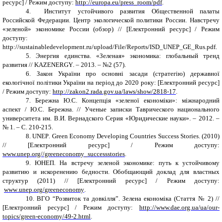
ресурс
] / Режим доступу
:
http
://
europa
.
eu
/
press
_
room
/
pdf
.
4.
Институт устойчивого развития Общественной палаты
Российской Федерации. Центр экологической политики России. Навстречу
«зеленой» экономике России (обзор) // [Електронний ресурс
] / Режим
доступу
:
http://sustainabledevelopment.ru/upload/File/Reports/ISD_UNEP_GE_Rus.pdf.
5.
Энергия единства. «
Зеленая» экономика: глобальный тренд
развития // KAZENERGY
.
– 2013. – №2 (57)
.
6.
Закон України про основні засади (стратегію) державної
екологічної політики України на період до 2020 року: [Електронний ресурс]
/ Режим доступу:
http://zakon2.rada.gov.ua/laws/show/2818-17
.
7.
Бережна Ю.С. Концепція «зеленої економіки»: міжнародний
аспект / Ю.С. Бережна. //
Ученые записки Таврического национального
университета им. В.И. Вернадского Серия «Юридические науки». – 2012. –
№ 1. – С. 210-215.
8.
UNEP
.
Green Economy Developing Countries Success Stories. (2010)
// [Електронний ресурс
] / Режим доступу
:
www.unep.org//greeneconomy_successstories
.
9.
ЮНЕП.
На
в
стречу зеленой
э
коном
и
ке
: путь к устойчивому
развитию и искоренению бедности. Обобщающий доклад для властных
структур (2011) // [Електронний ресурс
] / Режим доступу
:
www
.
unep
.
org
/
greeneconomy
.
10.
ВГО
“
Розвиток та довкілля
”
. Зелена економіка (Стаття № 2) //
[Електронний ресурс
] / Режим доступу
:
http://www.dae.org.ua/ua/our-
topics/green-economy/49-2.html
.