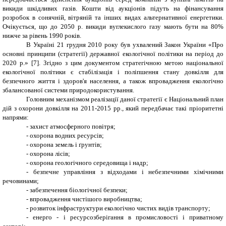
викиди шкідливих газів. Кошти від аукціонів підуть на фінансування
розробок в сонячній, вітряній та інших видах альтернативної енергетики.
Очікується, що до 2050 р. викиди вуглекислого газу мають бути на 80%
нижче за рівень 1990 років.
В Україні 21 грудня 2010 року був ухвалений Закон України «Про
основні принципи (стратегії) державної екологічної політики на період до
2020 р.» [7]. Згідно з цим документом стратегічною метою національної
екологічної політики є стабілізація і поліпшення стану довкілля для
безпечного життя і здоров'я населення, а також впровадження екологічно
збалансованої системи природокористування.
Головним механізмом реалізації даної стратегії є Національний план
дій з охорони довкілля на 2011-2015 рр., який передбачає такі пріоритетні
напрями:
-
захист атмосферного повітря;
-
охорона водних ресурсів;
-
охорона земель і ґрунтів;
-
охорона лісів;
-
охорона геологічного середовища і надр;
-
безпечне управління з відходами і небезпечними хімічними
речовинами;
-
забезпечення біологічної безпеки;
-
впровадження чистішого виробництва;
-
розвиток інфраструктури екологічно чистих видів транспорту;
-
енерго - і ресурсозберігання в промисловості і приватному