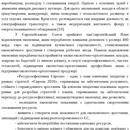
виробництва, розподілу і споживання енергії. Однією з основних цілей є
зниження викидів двоокису вуглецю. Для цього заплановані заходи в області
ціноутворення, конкуренції, зміни поведінки і технологічного розвитку в
усіх галузях економіки. Крім того, розглядаються такі напрями діяльності, як
електрифікація транспорту, а також модернізація житлового фонду і
енергоспоживаючого обладнання
[
1
0]
.
У Європейському Союзі прийнято пан’європейський План
відновлення економіки, яким передбачено вливання допомоги у розмірі 400
млрд. євро на підвищення купівельної спроможності, стимулювання
економічного зростання і створення робочих місць. Планом відновлення
економіки передбачається прийняття низки екологічно-орієнтованих заходів,
зокрема по боротьбі із зміною клімату, в галузі енергоефективності, чистих
технологій, підвищення екологічно-орієнтованих професійних знань і
підтримки екологічно-орієнтованої продукції.
«Ресурсоефективна Європа» - одна з семи ключових ініціатив у
рамках стратегії «Європа 2020», спрямована на забезпечення розумного,
стійкого і справедливого зростання. Ця ключова ініціатива покликана задати
рамки для розробки стратегій і планів, спрямованих на забезпечення
переходу до ресурсоефективної, низьковуглецевої економіці, яка дозволить:
-
поліпшити економічні показники з одночасним скороченням
споживання ресурсів;
-
виявити і створити нові можливості для економічного зростання,
інновацій і підвищення конкурентоспроможності ЄС;
-
забезпечити безперебійні постачання ключових ресурсів;
-
боротися із зміною клімату і обмежити дію на довкілля, пов'язану з