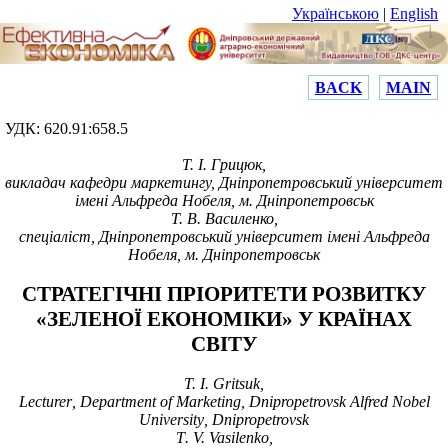
Українською
|
English
BACK
MAIN
УДК
: 620.91:658.5
Т. І. Грицюк,
викладач кафедри маркетингу, Дніпропетровський університет
імені Альфреда Нобеля, м. Дніпропетровськ
Т. В. Василенко,
спеціаліст, Дніпропетровський університет імені Альфреда
Нобеля, м. Дніпропетровськ
C
ТРАТЕГІЧНІ ПРІОРИТЕТИ РОЗВИТКУ
«ЗЕЛЕНОЇ ЕКОНОМІКИ» У КРАЇНАХ
СВІТУ
T.
I.
Gritsuk
,
Lecturer
,
Department
of
Marketing
,
Dn
і
propetrovsk
Alfred
Nobel
University
,
Dn
і
propetrovsk
T
.
V.
Vasilenko
,