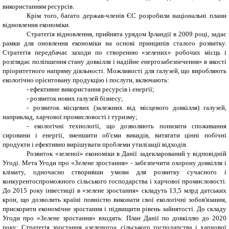
використанням ресурсів.
Крім того, багато держав-членів ЄС розробили національні плани
відновлення економіки.
Стратегія відновлення, прийнята урядом Ірландії в 2009 році, задає
рамки для оновлення економіки на основі принципів сталого розвитку.
Стратегія передбачає заходи по створенню «зелених» робочих місць і
розглядає поліпшення стану довкілля і надійне енергозабезпечення» в якості
пріоритетного напряму діяльності. Можливості для галузей, що виробляють
екологічно орієнтовану продукцію і послуги, включають:
-
ефективне використання ресурсів і енергії;
-
розвиток нових галузей бізнесу;
-
розвиток місцевих (залежних від місцевого довкілля) галузей,
наприклад, харчової промисловості і туризму;
-
екологічні технології, що дозволяють понизити споживання
сировини і енергії, зменшити об'єми викидів, витягати цінні побічні
продукти і ефективно вирішувати проблеми утилізації відходів.
Розвиток «зеленої» економіки в Данії задекларований у відповідній
Угоді. Мета Угоди про «Зелене зростання» - забезпечити охорону довкілля і
клімату, одночасно створивши умови для розвитку сучасного і
конкурентоспроможного сільського господарства і харчової промисловості.
До 2015 року інвестиції в «зелене зростання» складуть 13,5 млрд датських
крон, що дозволить країні повністю виконати свої екологічні зобов'язання,
прискорити економічне зростання і підвищити рівень зайнятості. До складу
Угоди про «Зелене зростання» входять: План Данії по довкіллю до 2020
року; Стратегія зростання «зеленого» сільського господарства і харчової