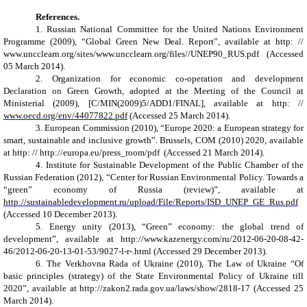
References.
1.
Russian National Committee for the United Nations Environment
Programme
(2009), “
Global Green New Deal.
R
eport
”,
available
at
http: //
www.uncclearn.org/sites/www.uncclearn.org/files//UNEP90_RUS.pdf (
Accessed
0
5
March
2014).
2.
Organization for economic co-operation and development
Declaration on Green Growth, adopted at the Meeting of the Council at
Ministerial
(
2009
),
[C/MIN(2009)5/ADD1/FINAL]
,
available at
http:
//
www.oecd.org/env/44077822.pdf
(
Accessed 2
5
March
2014).
3.
European Comm
i
ssion
(2010),
“
Europe 2020: a European strategy for
smart, sustainable and inclusive growth
”
. Brussels, COM (2010) 2020
, available
at
http: // http://europa.eu/press_room/pdf (
Accessed
21
March
2014).
4.
Institute for Sustainable Development of the Public Chamber of the
Russian Federation
(2012), “
Center for Russian Environmental Policy. Towards a
“
green
”
economy of Russia (review)
”, available
at
http://sustainabledevelopment.ru/upload/File/Reports/ISD_UNEP_GE_Rus.pdf
(
Accessed 10
December
201
3
).
5.
Energy unity
(2013), “
Green
”
economy: the global trend of
development
”, available at
http://www.kazenergy.com/ru/2012-06-20-08-42-
46/2012-06-20-13-01-53/9027-l-r-.html (
Accessed
29
December
201
3
).
6.
The
Verkhovna
Rada of
Ukraine
(2010),
The Law
of
Ukraine
“
O
f
basic principles (strategy) of the State Environmental Policy of Ukraine till
2020”,
available at
http://zakon2.rada.gov.ua/laws/show/2818-17 (
Accessed 2
5
March
2014).