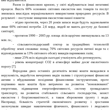
вже відбуваються.
Разом із фінансовою кризою, у світі відбуваються інші негативні
процеси. Якість 60% основних світових екосистем них товарів та послуг
знизилась внаслідок нераціонального використання природних ресурсів. В
результаті – поступове знищення екосистеми нашої планети:
- згідно прогнозів, через 20 років запаси води будуть задовольняти
лише 60% світової потреби. 2,6 млрд. людей не мають доступу до базової
санітарії;
- протягом 1990 – 2005 рр. площа лісів щорічно зменшувалась на 13
млн. га.;
- сільськогосподарський сектор за традиційних технологій
обробітку землі споживає понад 70% світових ресурсів питної води та є
відповідальним за 13% світового обсягу викидів парникових газів;
- лише 25% всіх відходів сьогодні утилізують або регенерують;
- рівень концентрації CO2 в атмосфері майже досяг екологічного
порогу
[
7
]
.
Впродовж двох останніх десятиліть великі кошти вкладалися в
нерухомість, видобуток вичерпних видів палива і структуровані фінансові
активи з вбудованими похідними фінансовими інструментами, проте
порівняно мало коштів було витрачено на розвиток "поновлюваної"
енергетики, підвищення енергоефективності, систему громадського
транспорту, на розвиток стабільного сільського господарства, захист
екосистем і біорізноманітності, а також збереження ґрунту і води.
Насправді, більшість стратегій економічного розвитку і зростання
заохочували швидке накопичення фізичного, фінансового і людського