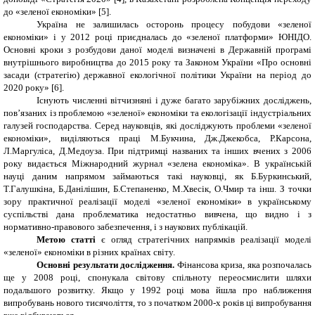
до «зеленої економіки» [5].
Україна не залишилась осторонь процесу побудови «зеленої
економіки» і у 2012 році приєдналась до «зеленої платформи» ЮНІДО.
Основні кроки з розбудови даної моделі визначені в Державній програмі
внутрішнього виробництва до 2015 року та Законом України «Про основні
засади (стратегію) державної екологічної політики України на період до
2020 року»
[
6
].
Існують численні вітчизняні і дуже багато зарубіжних досліджень,
пов’язаних із проблемою «зеленої» економіки та екологізації індустріальних
галузей господарства. Серед науковців, які досліджують проблеми «зеленої
економіки», виділяються праці М.Букчина, Дж.Джекобса, Р.Карсона,
Л.Маргуліса, Д.Медоуза. При підтримці названих та інших вчених з 2006
року видається Міжнародний журнал «зелена економіка». В українській
науці даним напрямом займаються такі науковці, як Б.Буркинський,
Т.Галушкіна, Б.Данілішин, Б.Степаненко, М.Хвесік, О.Чмир та інш. З точки
зору практичної реалізації моделі «зеленої економіки» в українському
суспільстві дана проблематика недостатньо вивчена, що видно і з
нормативно-правового забезпечення, і з наукових публікацій.
Метою статті
є огляд стратегічних напрямків реалізації моделі
«зеленої» економіки в різних країнах світу.
Основні результати дослідження.
Фінансова криза, яка розпочалась
ще у 2008 році, спонукала світову спільноту переосмислити шляхи
подальшого розвитку. Якщо у 1992 році мова йшла про наближення
випробувань нового тисячоліття, то з початком 2000-х років ці випробування