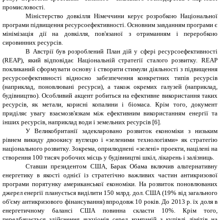
промисловості.
Міністерство довкілля Німеччини керує розробкою Національної
програми підвищення ресурсоефективності. Основним завданням програми є
мінімізація дії на довкілля, пов'язаної з отриманням і переробкою
сировинних ресурсів.
В Австрії був розроблений План дій у сфері ресурсоефективності
(REAP), який відповідає Національній стратегії сталого розвитку. REAP
покликаний сформувати основу і створити стимули діяльності з підвищення
ресурсоефективності відносно забезпечення конкретних типів ресурсів
(наприклад, поновлювані ресурси), а також окремих галузей (наприклад,
будівництво). Особливий акцент робиться на ефективне використання таких
ресурсів, як метали, корисні копалини і біомаса. Крім того, документ
приділяє увагу взаємозв'язкам між ефективним використанням енергії та
інших ресурсів, наприклад води і земельних ресурсів
[6].
У Великобританії задекларовано розвиток економіки з низьким
рівнем викиду двоокису вуглецю і «зеленими технологіями» як стратегію
національного розвитку. Зокрема, оприлюднені «зелені» проекти, націлені на
створення 100 тисяч робочих місць у будівництві шкіл, лікарень і залізниць.
Ставши президентом США, Барак Обама включив альтернативну
енергетику в якості однієї із стратегічно важливих частин антикризової
програми порятунку американської економіки. На розвиток поновлюваних
джерел енергії планується виділити 150 млрд. дол. США (19% від загального
об'єму антикризового фінансування) впродовж 10 років. До 2013 р. їх доля в
енергетичному балансі США повинна скласти 10%. Крім того,
передбачається здійснення аукціонів серед компаній з купівлі лімітів на