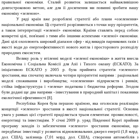
правильної економіки. Сталий розвиток залишається найважливішою
довгостроковою метою, але для її досягнення ми повинні зробити нашу
економіку «зеленою».
У ряді країн вже розроблені стратегії або плани «озеленення»
національної економіки. Ці стратегії розрізняються з точки зору пріоритетів,
а також інтерпретації «зеленої» економіки. Країни ставлять перед собою
конкретні цілі, пов'язані з тими або іншими аспектами «зеленої» економіки.
Дані цілі охоплюють широкий діапазон сфер - від викидів парникових газів і
якості води до енергоефективності нового житла і просторового розподілу
природних екосистем.
Велику роль у втіленні моделі «зеленої економіки» в життя внесла
Економічна і Соціальна Комісії для Азії і Тихого океану (ЕСКАТО). За
ініціативою ЕСКАТО у 2005 р. була прийнята стратегія «зеленого»
зростання, яка спочатку включала чотири пріоритетні напрями : раціональні
моделі споживання і виробництва; «озеленення» підприємств і ринків;
стійка інфраструктура і «зелена» податкова і бюджетна реформи. Згодом
були додані ще два напрями - інвестування в природний капітал і показники
екологічної ефективності
[8]
.
Республіка Корея була першою країною, яка оголосила реалізацію
концепції «зеленого» зростання в якості національної стратегії. Основна
увага у рамках цієї стратегії приділяється трьом елементам: промисловості,
енергетиці та інвестиціям. У січні 2009 р. уряд Південної Кореї прийняв
програму заходів із забезпечення «зеленого» зростання економіки, що
передбачає інвестиції у розвиток відновлювальних джерел енергії (1,8 млрд.
дол. США), залізниць (7,01 млрд. дол. США), створення автомобілів з