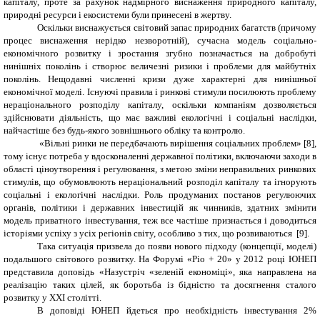
капіталу, проте за рахунок надмірного виснаження природного капіталу,
природні ресурси і екосистеми були принесені в жертву.
Оскільки виснажується світовий запас природних багатств (причому
процес виснаження нерідко незворотній), сучасна модель соціально-
економічного розвитку і зростання згубно позначається на добробуті
нинішніх поколінь і створює величезні ризики і проблеми для майбутніх
поколінь. Нещодавні численні кризи дуже характерні для нинішньої
економічної моделі. Існуючі правила і ринкові стимули посилюють проблему
нераціонального розподілу капіталу, оскільки компаніям дозволяється
здійснювати діяльність, що має важливі екологічні і соціальні наслідки,
найчастіше без будь-якого зовнішнього обліку та контролю.
«Вільні ринки не передбачають вирішення соціальних проблем» [8],
тому існує потреба у вдосконаленні державної політики, включаючи заходи в
області ціноутворення і регулювання, з метою зміни неправильних ринкових
стимулів, що обумовлюють нераціональний розподіл капіталу та ігнорують
соціальні і екологічні наслідки. Роль продуманих постанов регулюючих
органів, політики і державних інвестицій як чинників, здатних змінити
модель приватного інвестування, теж все частіше признається і доводиться
історіями успіху з усіх регіонів світу, особливо з тих, що розвиваються [9].
Така ситуація призвела до появи нового підходу (концепції, моделі)
подальшого світового розвитку. На Форумі «Ріо + 20» у 2012 році ЮНЕП
представила доповідь «Назустріч «зеленій економіці», яка направлена на
реалізацію таких цілей, як боротьба із бідністю та досягнення сталого
розвитку у ХХІ столітті.
В доповіді ЮНЕП йдеться про необхідність інвестування 2%