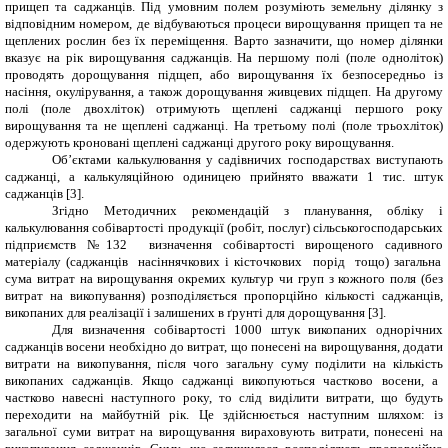
прищеп та саджанців. Під умовним полем розуміють земельну ділянку з
відповідним номером, де відбуваються процеси вирощування прищеп та не
щеплених рослин без їх переміщення. Варто зазначити, що номер ділянки
вказує на рік вирощування саджанців. На першому полі (поле одноліток)
проводять дорощування підщеп, або вирощування їх безпосередньо із
насіння, окулірування, а також дорощування живцевих підщеп. На другому
полі (поле двохліток) отримують щеплені саджанці першого року
вирощування та не щеплені саджанці. На третьому полі (поле трьохліток)
одержують кроновані щеплені саджанці другого року вирощування.
Об’єктами калькулювання у садівничих господарствах виступають
саджанці, а калькуляційною одиницею прийнято вважати 1 тис. штук
саджанців
[3]
.
Згідно Методичних рекомендацій з планування, обліку і
калькулювання собівартості продукції (робіт, послуг) сільськогосподарських
підприємств №132 визначення собівартості вирощеного садивного
матеріалу (саджанців насіннячкових і кісточкових порід тощо) загальна
сума витрат на вирощування окремих культур чи груп з
кожного поля (без
витрат на викопування) розподіляється пропорційно кількості саджанців,
викопаних для реалізації і залишених в ґрунті для дорощування [3].
Для визначення собівартості 1000 штук викопаних однорічних
саджанців восени необхідно до витрат, що понесені на вирощування, додати
витрати на викопування, після чого загальну суму поділити на кількість
викопаних саджанців. Якщо саджанці викопуються частково восени, а
частково навесні наступного року, то слід виділити витрати, що будуть
переходити на майбутній рік. Це здійснюється наступним шляхом: із
загальної суми витрат на вирощування вираховують витрати, понесені на