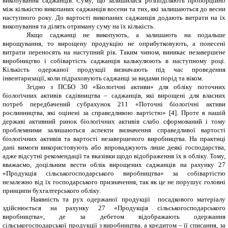
викопування саджанців. Суму, що залишилася розподіляють пропорційно
між кількістю викопаних саджанців восени та тих, які залишаються до весни
наступного року. До вартості викопаних саджанців додають витрати на їх
викопування та ділять отриману суму на їх кількість.
Якщо саджанці не викопують, а залишають на подальше
вирощування, то вирощену продукцію не оприбутковують, а понесені
витрати переносять на наступний рік. Таким чином, виникає незавершене
виробництво і собівартість саджанців калькулюють в наступному році.
Кількість одержаної продукції визначають під час проведення
інвентаризації, коли підраховують саджанці за видами порід та віком.
Згідно з ПСБО 30 «Біологічні активи» для обліку поточних
біологічних активів садівництва – саджанців, які вирощені для власних
потреб передбачений субрахунок 211 «Поточні біологічні активи
рослинництва, які оцінені за справедливою вартістю»
[4]
. Проте в нашій
державі активний ринок біологічних активів слабо сформований і тому
проблемними залишаються
аспекти визначення справедливої вартості
біологічних активів та вартості незавершеного виробництва. На практиці
дані вимоги використовують або впроваджують лише деякі господарства,
адже відсутні рекомендації та вказівки щодо відображення їх в обліку. Тому,
вважаємо, доцільним вести облік вирощених саджанців на рахунку 27
«Продукція сільськогосподарського виробництва» за собівартістю
незалежно від їх господарського призначення, так як це не порушує головні
принципи бухгалтерського обліку.
Наявність та рух одержаної продукції ­ посадкового матеріалу
здійснюється на рахунку 27 «Продукція сільськогосподарського
виробництва», де за дебетом відображають одержання
сільськогосподарської продукції з виробництва, а кредитом – її списання, за