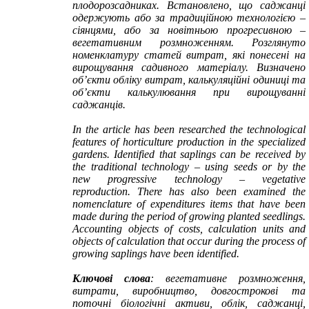
плодорозсадниках. Встановлено, що саджанці
одержують або за традиційною технологією –
сіянцями, або за новітньою прогресивною –
вегетативним розмноженням. Розглянуто
номенклатуру статей витрат, які понесені на
вирощування садивного матеріалу. Визначено
об’єкти обліку витрат, калькуляційні одиниці та
об’єкти калькулювання при вирощуванні
саджанців.
In the article has been researched the technological
features of horticulture production in the specialized
gardens. Identified that saplings can be received by
the traditional technology – using seeds or by the
new progressive technology – vegetative
reproduction. There has also been examined the
nomenclature of expenditures items that have been
made during the period of growing planted seedlings.
Accounting objects of costs, calculation units and
objects of calculation that occur during the process of
growing saplings have been identified.
Ключові слова
: вегетативне розмноження,
витрати, виробництво, довгострокові та
поточні біологічні активи, облік, саджанці,