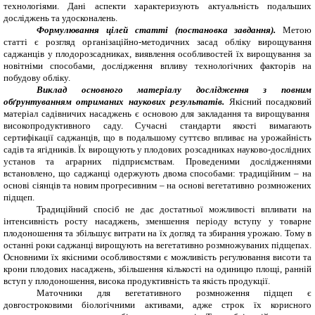
технологіями. Дані аспекти характеризують актуальність подальших
досліджень та удосконалень.
Формулювання цілей статті (постановка завдання).
Метою
статті є розгляд організаційно-методичних засад обліку вирощування
саджанців у плодорозсадниках, виявлення особливостей їх вирощування за
новітніми способами, дослідження впливу технологічних факторів на
побудову обліку.
Виклад основного матеріалу дослідження з повним
обґрунтуванням отриманих наукових результатів.
Якісний посадковий
матеріал садівничих насаджень є основою для закладання та вирощування
високопродуктивного саду. Сучасні стандарти якості вимагають
сертифікації саджанців, що в подальшому суттєво впливає на урожайність
садів та ягідників. Їх вирощують у плодових розсадниках науково-дослідних
установ та аграрних підприємствам. Проведеними дослідженнями
встановлено, що саджанці одержують двома способами: традиційним – на
основі сіянців та новим прогресивним – на основі вегетативно розмножених
підщеп.
Традиційний спосіб не дає достатньої можливості впливати на
інтенсивність росту насаджень, зменшення періоду вступу у товарне
плодоношення та збільшує витрати на їх догляд та збирання урожаю. Тому в
останні роки саджанці вирощують на вегетативно розмножуваних підщепах.
Основними їх якісними особливостями є можливість регулювання висоти та
крони плодових насаджень, збільшення кількості на одиницю площі, ранній
вступ у плодоношення, висока продуктивність та якість продукції.
Маточники для вегетативного розмноження підщеп є
довгостроковими біологічними активами, адже строк їх корисного