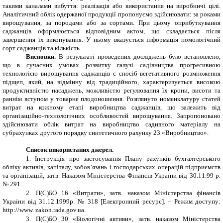
такими каналами вибуття: реалізація або використання на виробничі цілі.
Аналітичний облік одержаної продукції пропонуємо здійснювати: за роками
вирощування, за породами або за сортами. При цьому оприбуткування
саджанців оформлюється відповідним актом, що складається після
завершення їх викопування. У ньому вказується інформація помологічний
сорт саджанців та кількість.
Висновки.
В результаті проведених досліджень було встановлено,
що в сучасних умовах розвитку галузі садівництва прогресивною
технологією вирощування саджанців є спосіб вегетативного розмноження
підщеп, який, на відмінну від традиційного, характеризується високою
продуктивністю насаджень, можливістю регулювання їх крони, висоти та
раннім вступом у товарне плодоношення. Розглянуто номенклатуру статей
витрат на кожному етапі виробництва саджанців, що залежить від
організаційно-технологічних особливостей вирощування. Запропоновано
здійснювати облік витрат на виробництво садивного матеріалу на
субрахунках другого порядку синтетичного рахунку 23 «Виробництво».
Список використаних джерел.
1.
Інструкція про застосування Плану рахунків бухгалтерського
обліку активів, капіталу, зобов’язань і господарських операцій підприємств
та організацій, затв. Наказом
Міністерства Фінансів України
від 30.11.99 р.
№ 291
.
2.
П(С)БО 16 «Витрати», затв.
н
аказом
М
іністерст
ва
фінансів
України від 31.12.1999р. № 318 [Електронний ресурс]. – Режим доступу:
http://www. zakon.rada.gov.ua
.
3.
П(С)БО 30 «Біологічні активи», затв. наказом Міністерства