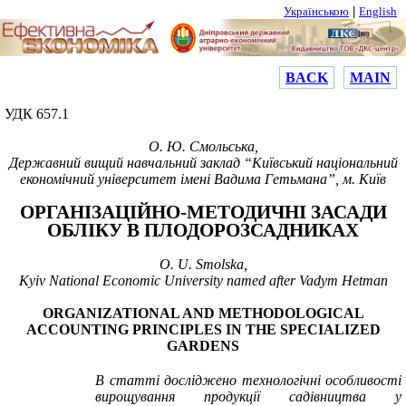
|
Українською
English
BACK
MAIN
УДК 657.1
О. Ю. Смольська,
Державний вищий навчальний заклад “Київський національний
економічний університет
імені Вадима Гетьмана”, м. Київ
ОРГАНІЗАЦІЙНО-МЕТОДИЧНІ ЗАСАДИ
ОБЛІКУ В ПЛОДОРОЗСАДНИКАХ
O
.
U
.
Smolska
,
Kyiv National Economic University named after Vadym Hetman
ORGANIZATIONAL AND METHODOLOGICAL
ACCOUNTING PRINCIPLES IN THE SPECIALIZED
GARDENS
В статті досліджено технологічні особливості
вирощування продукції садівництва у