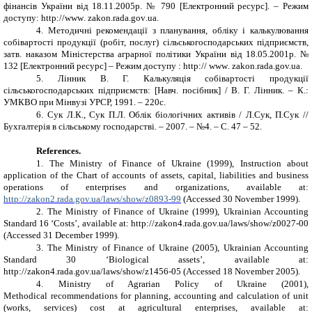
фінансів України від 18.11.2005р. № 790 [Електронний ресурс]. – Режим
доступу:
http
://
www
.
zakon
.
rada
.
gov
.
ua
.
4.
Методичні рекомендації з планування, обліку і калькулювання
собівартості продукції (робіт, послуг) сільськогосподарських підприємств,
затв. наказом Міністерства аграрної політики України від 18.05.2001р. №
132 [Електронний ресурс] – Режим доступу : http://
www
. zakon.rada.gov.ua.
5.
Лінник В. Г. Калькуляція собівартості продукції
сільськогосподарських підприємств: [Навч. посібник] / В. Г. Лінник. – К.:
УМКВО при Мінвузі УРСР, 1991. – 220с.
6.
Сук Л.К., Сук П.Л. Облік біологічних активів / Л.Сук, П.Сук //
Бухгалтерія в сільському господарстві. – 2007. – №4. – С. 47 – 52.
References.
1.
The Ministry of Finance of Ukraine (1999), Instruction about
application of the Chart of accounts of assets, capital, liabilities and business
operations of enterprises and organizations, available at:
http://zakon2.rada.gov.ua/laws/show/z0893-99
(Accessed 30 November 1999).
2.
The
Ministry of Finance of Ukraine (1999), Ukrainian Accounting
Standard 16 ‘Costs’,
available at:
http://zakon4.rada.gov.ua/laws/show/z0027-00
(Accessed 31 December
1999).
3.
The
Ministry of Finance of Ukraine (2005), Ukrainian Accounting
Standard 30 ‘Biological assets’,
available at:
http://zakon4.rada.gov.ua/laws/show/z1456-05 (Accessed 18 November 2005).
4.
Ministry of Agrarian Policy of Ukraine
(2001),
Methodical
recommendations for planning,
accounting and
calculation of unit
(works, services) cost at agricultural enterprises,
available at: