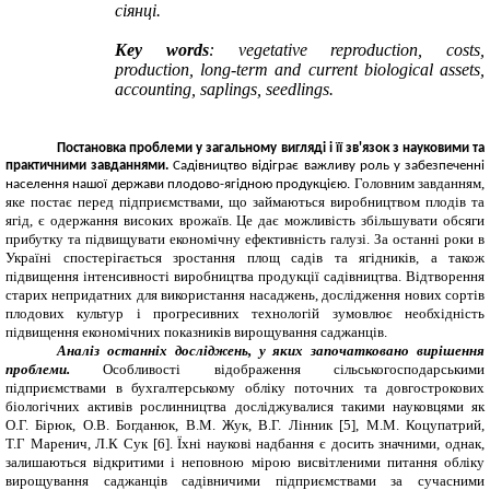
сіянці.
Key
words
:
vegetative
reproduction
,
costs
,
production
,
long
-
term
and
current
biological
assets
,
accounting
,
saplings
,
seedlings
.
Постановка проблеми у загальному вигляді і її зв'язок з науковими та
практичними завданнями.
Садівництво відіграє важливу роль у забезпеченні
Головним завданням,
населення нашої держави плодово-ягідною продукцією.
яке постає перед підприємствами, що займаються виробництвом плодів та
ягід, є одержання високих врожаїв. Це дає можливість збільшувати обсяги
прибутку та підвищувати економічну ефективність галузі. За останні роки в
Україні спостерігається зростання площ садів та ягідників, а також
підвищення інтенсивності виробництва продукції садівництва. Відтворення
старих непридатних для використання насаджень, дослідження нових сортів
плодових культур і прогресивних технологій зумовлює необхідність
підвищення економічних показників вирощування саджанців.
Аналіз останніх досліджень, у яких започатковано вирішення
проблеми.
Особливості відображення сільськогосподарськими
підприємствами в бухгалтерському обліку поточних та довгострокових
біологічних активів рослинництва досліджувалися такими науковцями як
О.Г. Бірюк, О.В. Богданюк, В.М.
Жук, В.Г. Лінник [5], М.М. Коцупатрий,
Т.Г Маренич, Л.К Сук [6]. Їхні наукові надбання є досить значними, однак,
залишаються відкритими і неповною мірою висвітленими питання обліку
вирощування саджанців садівничими підприємствами за сучасними