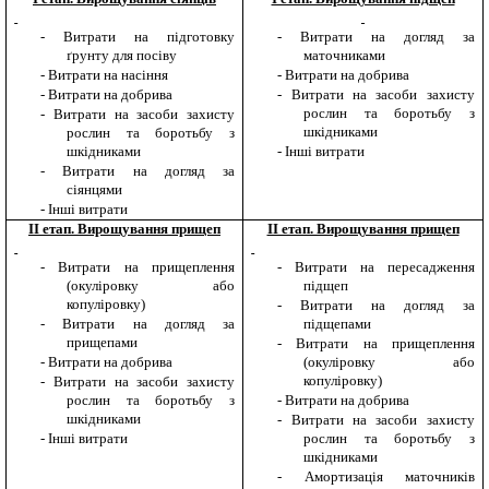
-
Витрати на підготовку
-
Витрати на догляд за
ґрунту для посіву
маточниками
-
Витрати на насіння
-
Витрати на добрива
-
Витрати на добрива
-
Витрати на засоби захисту
рослин та боротьбу з
-
Витрати на засоби захисту
шкідниками
рослин та боротьбу з
шкідниками
-
Інші витрати
-
Витрати на догляд за
сіянцями
-
Інші витрати
ІІ етап. Вирощування прищеп
ІІ етап. Вирощування прищеп
-
Витрати на прищеплення
-
Витрати на пересадження
(окуліровку або
підщеп
копуліровку)
-
Витрати на догляд за
-
Витрати на догляд за
підщепами
прищепами
-
Витрати на прищеплення
-
Витрати на добрива
(окуліровку або
копуліровку)
-
Витрати на засоби захисту
рослин та боротьбу з
-
Витрати на добрива
шкідниками
-
Витрати на засоби захисту
-
Інші витрати
рослин та боротьбу з
шкідниками
-
Амортизація маточників