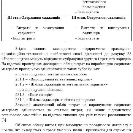
вегетативного
розмноження
-
Інші витрати
ІІІ етап Одержання саджанців
ІІІ етап. Одержання саджанців
-
Витрати на викопування
-
Витрати на викопування
саджанців
саджанців
-
Інші витрати
-
Інші витрати
Згідно чинного законодавства підприємства враховуючи
організаційно-технологічні особливості своєї діяльності до рахунку 23
«Рослинництво» можуть відкривати субрахунки другого і третього порядків.
На підставі проведених досліджень облік витрат на виробництво садивного
матеріалу пропонуємо здійснювати на таких субрахунках:
-
при вирощуванні вегетативним способом
231.1 – «Вирощування вегетативних підщеп»
231.2 – «Шкілка саджанців на вегетативних підщепах»
-
при вирощуванні сіянцями
231.3– «Поле сіянців»
231.4 ­ «Шкілка саджанців на сіяних прищепах»
Зазвичай аналітичний облік витрат на вирощування садивного
матеріалу здійснюється за статями витрат, які кожне підприємство
встановлює самостійно на підставі типових для усіх галузей рослинництва
[3]
.
Об’єктом обліку витрат при вирощуванні посадкового матеріалу є
шкілка, яка складається з трьох умовних полів і призначена для отримання