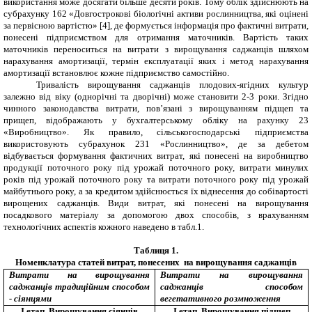
використання може досягати більше десяти років. Тому облік здійснюють на
субрахунку 162 «Довгострокові біологічні активи рослинництва, які оцінені
за первісною вартістю»
[4]
, де формується інформація про фактичні витрати,
понесені підприємством для отримання маточників. Вартість таких
маточників переноситься на витрати з вирощування саджанців шляхом
нарахування амортизації, термін експлуатації яких і метод нарахування
амортизації встановлює кожне підприємство самостійно.
Тривалість вирощування саджанців плодових-ягідних культур
залежно від віку (однорічні та дворічні) може становити 2-3 роки. Згідно
чинного законодавства витрати, пов’язані з вирощуванням підщеп та
прищеп, відображають у бухгалтерському обліку на рахунку 23
«Виробництво». Як правило, сільськогосподарські підприємства
використовують субрахунок 231 «Рослинництво», де за дебетом
відбувається формування фактичних витрат, які понесені на виробництво
продукції поточного року під урожай поточного року, витрати минулих
років під урожай поточного року та витрати поточного року під урожай
майбутнього року, а за кредитом здійснюється їх віднесення до собівартості
вирощених саджанців. Види витрат, які понесені на вирощування
посадкового матеріалу за допомогою двох способів, з врахуванням
технологічних аспектів кожного наведено в табл.1.
Таблиця 1.
Номенклатура статей витрат, понесених на вирощування саджанців
Витрати на вирощування
Витрати на вирощування
саджанців традиційним способом
саджанців способом
- сіянцями
вегетативного розмноження
І етап. Вирощування сіянців
І етап. Вирощування підщеп