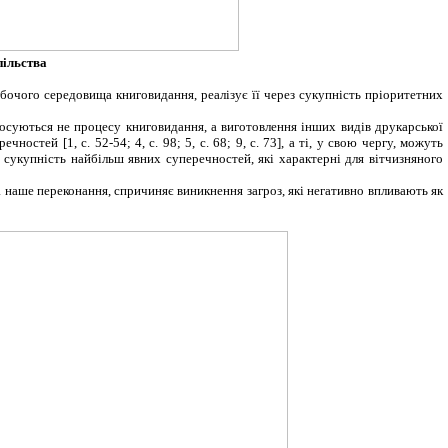
пільства
обочого середовища книговидання, реалізує її через сукупність пріоритетних
осуються не процесу книговидання, а виготовлення інших видів друкарської
перечностей
[1
, с. 52-54; 4, с. 98; 5, с. 68; 9, с. 73
]
, а ті, у свою чергу, можуть
 сукупність найбільш явних суперечностей, які характерні для вітчизняного
 наше переконання, спричиняє виникнення загроз, які негативно впливають як