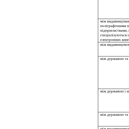
між видавництва
поліграфічними 
підприємствами, 
спеціалізуються 
електронних кни
між видавництвом
між державою та
між державою і 
між державою та
між видавництво