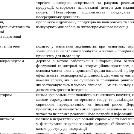
торгівля розширює асортимент за рахунок реалізац
продукції, створюють копіювальні центри для надан
послуг. Поліграфічні підприємства поєднуют
посередницьку діяльність
ми,
пропонуючи друковану продукцію на паперовому та еле
підприємствами та
конкурують між собою за платоспроможного покупця
які
на підготовці
г
 та читачем
полягає у намаганні видавництва при незначних тир
збільшення ціни отримати прибуток, а читача – придбати 
прийнятну для нього ціну
 видавництвом
держава з метою забезпечення інформаційної безпек
формуванні та контролі за інформаційним простором, а
основна частка яких є приватної форми власності, пріо
ефективність господарської діяльності. Держава не має 
важелів впливу, які б не суперечили принципам ринкової
які застосовувались в умовах планової – мають низьку е
дозволяють досягти інтересів
автором
низька купівельна спроможність вітчизняного покупця,
масове тиражування авторського твору та реалізацію
спричиняє переорієнтацію на іноземні ринки. Дер
проектів, які визначаються як «соціально важливі» не ви
читача та не сприяє реалізації його потреби в інформації
 читачем
полягає в недостатній купівельній спроможності населе
у фінансуванні закупок закладів культури (бібліотек),
канали доступу до інформації
м та книжковою
торгова націнка торговельної мережі на порядок