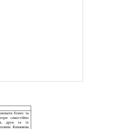
снювати бізнес та
тори самостійно
ня, друк та їх
газини. Книжкова