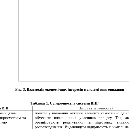
Рис. 3. Взаємодія економічних інтересів в системі книговидання
Таблиця 1. Суперечності в системи ВПГ
и ВПГ
Зміст суперечностей
авництвом,
полягає у намаганні кожного елемента самостійно здій
ідприємством та
обмежити вплив інших учасників процесу. Так, ав
влею
організовують редагування та підготовку видан
розповсюдження. Видавництва відкривають книжкові ма