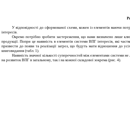
Р
У відповідності до сформованої схеми, кожен із елементів маючи потр
інтересів.
Окремо потрібно зробити застереження, що нами визначено лише ключ
продукції. Попри це наявність в елементів системи ВПГ інтересів, які ча
призвести до появи та реалізації загроз, що будуть мати відношення до ус
книговидання (табл. 1).
Наявність значної кількості суперечностей між елементами системи не
на розвиток ВПГ в загальному, так і на кожної складової зокрема (рис. 4).