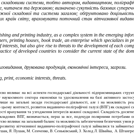
ж складовими системи, тобто автором, видавництвом, поліграфі
иг, читачем та державою; визначено сукупність базових супереч
жної складової та системи загалом; обґрунтовано доцільніст
их країн світу, враховувати поточний стан вітчизняної видавнич
blishing and printing industry, as a complex system in the emerging inf
rs, printing houses, book trade, an enterprise which specializes in pr
 interests, but also give rise to threats to the development of each co
tice of developed countries to consider the current state of the dome
иговидання, друкована продукція, економічні інтереси, загрози.
g,
print,
economic interests
, threats
.
єво впливає на всі аспекти господарської діяльності підприємницьких струк
ку наукоємного сектора економіки та удосконалення на базі активного засто
ише на загальні засади господарської діяльності, але і на можливість реал
цьому контексті, розвиток видавничо-поліграфічні галузі (ВПГ) як складної 
ості врахування та узгодження інтересів кожної складової. Складність дося
складових ВПГ, визначається, перш за все, подекуди полярними потребами о
о впливає на загальний баланс та можливість забезпечення безпечних умов розвит
озвитку вітчизняної видавничо-поліграфічної галузі займалися та займаються
Пушак, Я. Пушак, М. Сенченко, В. Сеньківський,
З. Холод
Л. Швайка, А. Штангрет