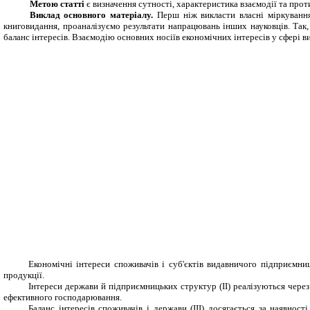
Метою статті
є визначення сутності, характеристика взаємодії та про
Виклад основного матеріалу.
Перш ніж викласти власні міркуванн
книговидання, проаналізуємо результати напрацювань інших науковців. Так
баланс інте­ресів. Взаємодію основних носіїв економічних інтересів у сфері в
Економічні інтереси споживачів і суб'єктів видавничого підприєм­ни
продукції.
Інтереси держави й підприємницьких структур (
II
) реалізуються через
ефективного господарювання.
Баланс інтересів споживачів і держави
(
III
)
досягається за наяв­нос