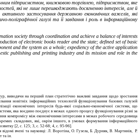
чним підприємством, книжковою торгівлею, підприємством, яке
ностей, які не лише перешкоджають досягненню інтересів, але й
ь активного застосування державною економічних важелів, які
о-поліграфічної галузі та її завдання і роль в інформаційному
ormation society through coordination and achieve a balance of interests
oduction of electronic books reader and the state; defined set of basic
mponent and the system as a whole; expediency of the active application
stic publishing and printing industry and its mission and role in the
тур, виводячи на перший план стратегічно важливі завдання щодо зростання
сування новітніх інформаційних технологій функціонування базових галузей
ізації економічних інтересів будь-якої соціально-економічної системи, що
системи, яка воєдино поєднує в межах одного процесу функціонування різні за
гнення компромісу між економічними інтересами в межах робочого середовища
кремих складових, які, окрім іншого, в умовах формування інформаційного
ку [2, с. 125; 3, с. 52-68; 4, с. 95-96].
 відомі вчені та науковці: Л. Воротіна,
О. Гузела,
Б. Дурняк, В. Мартинів,
Р.
 та ін.