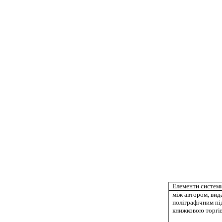
Елементи систем
між автором, вид
поліграфічним п
книжковою торгі