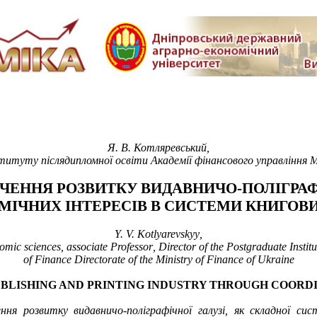
Я. В. Котляревський,
титуту післядипломної освіти Академії фінансового управління 
ЧЕННЯ РОЗВИТКУ ВИДАВНИЧО-ПОЛІГРАФ
МІЧНИХ ІНТЕРЕСІВ В СИСТЕМИ КНИГОВ
Y. V. Kotlyarevskyy
,
omic sciences,
associate Professor
,
Director of the
Postgraduate Institu
of
Finance
Directorate of the Ministry
of Finance of Ukraine
BLISHING AND PRINTING INDUSTRY
THROUGH
COORDI
я розвитку видавничо-поліграфічної галузі, як складної сис