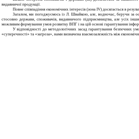
видавничої продукції.
Повне співпадіння економічних інтересів (зона
IV
) досягається в резул
Загалом, ми погоджуємось із Л. Швайкою, але, водночас, беручи за о
стосовно держави, споживачів, видавничого підприємництва, але усіх інши
можливим формування умов розвитку ВПГ і на цій основі гарантування інфор
У відповідності до методологічних засад гарантування безпечних умов
«суперечності» та «загроза», нами визначена взаємозалежність між економічн