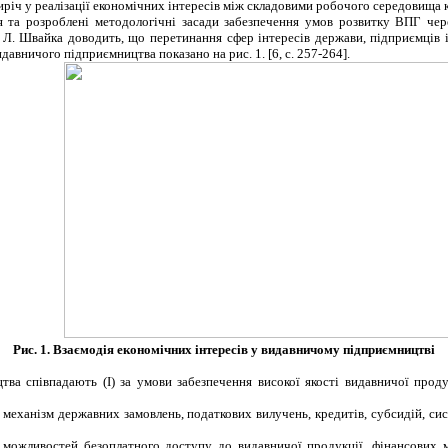
тиріч у реалізації економічних інтересів між складовими робочого середовища 
я та розроблені методологічні засади забезпечення умов розвитку ВПГ че
, Л. Швайка доводить, що п
еретинання сфер інтересів держави, підприємців 
и­давничого підприємництва показано на рис. 1. [
6, с. 257-264
].
Рис. 1. Взаємодія економічних інтересів у видавничому підприємництві
цтва співпадають (І) за умови забезпечення високої якості видавни­чої прод
 механізм державних замовлень, податкових вилучень, кредитів, субсидій, сис
ті можливостей безоплатного доступу до видавничої продукції, фінансових 