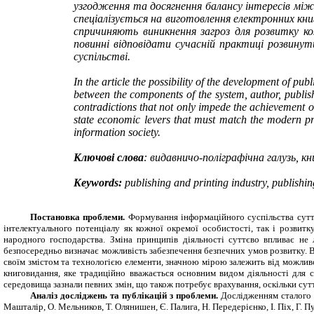
узгодження та досягнення балансу інтересів мі
спеціалізується на виготовлення електронних кн
спричиняють виникнення загроз для розвитку ко
повинні відповідати сучасній практиці розвинут
суспільстві.
In the article the possibility of the development of pu
between the components of the system, author, publishe
contradictions that not only impede the achievement of
state economic levers that must match the modern prac
information society.
Ключові слова
: видавничо-поліграфічна галузь, кн
Keywords:
publishing and printing
industry,
publishin
Постановка проблеми.
Формування інформаційного суспільства сутт
інтелектуального потенціалу як кожної окремої особистості, так і розвит
народного господарства. Зміна принципів діяльності суттєво впливає не л
безпосередньо визначає можливість забезпечення безпечних умов розвитку. В 
своїм змістом та технологією елементи, значною мірою залежить від можлив
книговидання, яке традиційно вважається основним видом діяльності для 
середовища зазнали певних змін, що також потребує врахування, оскільки суттєв
Аналіз досліджень та публікацій з проблеми.
Дослідженням сталого р
Машталір,
О. Мельников, Т. Олянишен, Є. Палига, Н. Передерієнко, І. Піх, Г. 