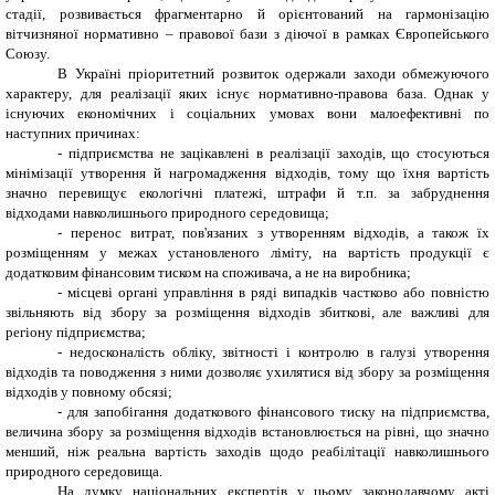
стадії, розвивається фрагментарно й орієнтований на гармонізацію
вітчизняної нормативно – правової бази з діючої в рамках Європейського
Союзу.
В Україні пріоритетний розвиток одержали заходи обмежуючого
характеру, для реалізації яких існує нормативно-правова база. Однак у
існуючих економічних і соціальних умовах вони малоефективні по
наступних причинах:
- підприємства не зацікавлені в реалізації заходів, що стосуються
мінімізації утворення й нагромадження відходів, тому що їхня вартість
значно перевищує екологічні платежі, штрафи й т.п. за забруднення
відходами навколишнього природного середовища;
- перенос витрат, пов'язаних з утворенням відходів, а також їх
розміщенням у межах установленого ліміту, на вартість продукції є
додатковим фінансовим тиском на споживача, а не на виробника;
- місцеві органі управління в ряді випадків частково або повністю
звільняють від збору за розміщення відходів збиткові, але важливі для
регіону підприємства;
- недосконалість обліку, звітності і контролю в галузі утворення
відходів та поводження з ними дозволяє ухилятися від збору за розміщення
відходів у повному обсязі;
- для запобігання додаткового фінансового тиску на підприємства,
величина збору за розміщення відходів встановлюється на рівні, що значно
менший, ніж реальна вартість заходів щодо реабілітації навколишнього
природного середовища.
На думку національних експертів у цьому законодавчому акті