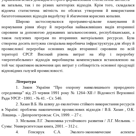
як загальна, так і по різних категоріях відходів. Крім того, складалася
відомча статистична звітність по обсягах утворення й використання
багатотоннажних відходів видобутку й збагачення корисних копалин.
Широко застосовувалося програмно-цільове планування й
нормування рівня збору й переробки найважливіших видів вторинної
сировини за допомогою державних загальносоюзних, республіканських, а
також галузевих програм по вторинних матеріальних ресурсах. Була
створена досить потужна спеціальна виробнича інфраструктура для збору й
промислової переробки основних видів вторинної сировини по всій
території СРСР. Високий рівень витрат на збір і переробку
«нерентабельних» відходів виробництва компенсувався встановленою на
той час практикою включення цих витрат у собівартість основної продукції
відповідних галузей промисловості.
Література
1.
Закон України “Про охорону навколишнього природного
середовища” від 25 червня 1991 року № 1264–ХІІ // Відомості Верховної
Ради УРСР. - 1991. - № 41. - Ст. 546.
2.
Хазан В.Б. На шляху до екологічно стійкого використання ресурсів
в Україні: проблема накопичення промислових відходів / В.Б. Хазан , О.К.
Лівшиць. – Дніпропетровськ: Січ, 1999. – 27 с.
3.
Мельник Л.Г. Экономика устойчивого развития / Л.Г. Мельник. –
Сумы: Университетская книга, 2001. – 312 с.
4.
Генсирук С.А. Эколого-экономические аспекты