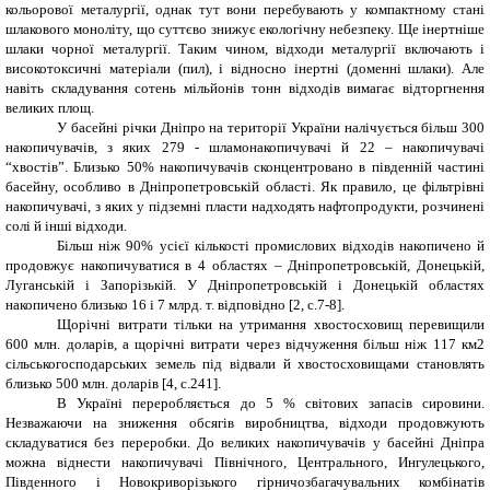
кольорової металургії, однак тут вони перебувають у компактному стані
шлакового моноліту, що суттєво знижує екологічну небезпеку. Ще інертніше
шлаки чорної металургії. Таким чином, відходи металургії включають і
високотоксичні матеріали (пил), і відносно інертні (доменні шлаки). Але
навіть складування сотень мільйонів тонн відходів вимагає відторгнення
великих площ.
У басейні річки Дніпро на території України налічується більш 300
накопичувачів, з яких 279 - шламонакопичувачі й 22 – накопичувачі
“хвостів”. Близько 50% накопичувачів сконцентровано в південній частині
басейну, особливо в Дніпропетровській області. Як правило, це фільтрівні
накопичувачі, з яких у підземні пласти надходять нафтопродукти, розчинені
солі й інші відходи.
Більш ніж 90% усієї кількості промислових відходів накопичено й
продовжує накопичуватися в 4 областях – Дніпропетровській, Донецькій,
Луганській і Запорізькій. У Дніпропетровській і Донецькій областях
накопичено близько 16 і 7 млрд. т. відповідно [2, с.7-8].
Щорічні витрати тільки на утримання хвостосховищ перевищили
600 млн. доларів, а щорічні витрати через відчуження більш ніж 117 км2
сільськогосподарських земель під відвали й хвостосховищами становлять
близько 500 млн. доларів [4, с.241].
В Україні переробляється до 5 % світових запасів сировини.
Незважаючи на зниження обсягів виробництва, відходи продовжують
складуватися без переробки. До великих накопичувачів у басейні Дніпра
можна віднести накопичувачі Північного, Центрального, Ингулецького,
Південного і Новокриворізького гірничозбагачувальних комбінатів