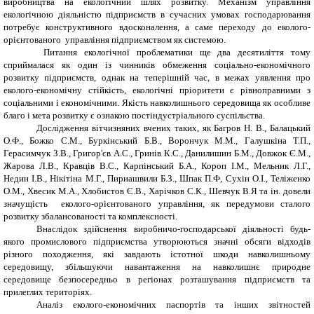
виробництва на екологічний шлях розвитку. Механізм управління
екологічною діяльністю підприємств в сучасних умовах господарювання
потребує конструктивного вдосконалення, а саме переходу до еколого-
орієнтованого управління підприємством як системою.
Питання екологічної проблематики ще два десятиліття тому
сприймалася як один із чинників обмеження соціально-економічного
розвитку підприємств, однак на теперішній час, в межах уявлення про
еколого-економічну стійкість, екологічні пріоритети є рівноправними з
соціальними і економічними. Якість навколишнього середовища як особливе
благо і мета розвитку є ознакою постіндустріального суспільства.
Дослідження вітчизняних вчених таких, як Багров Н. В., Балацький
О.Ф., Божко С.М., Буркінський Б.В., Ворончук М.М., Галушкіна Т.П.,
Герасимчук З.В., Григор'єв А.С., Гринів К.С., Данилишин Б.М., Довжок Є.М.,
Жарова Л.В., Кравців В.С., Карпінський Б.А., Короп І.М., Мельник Л.Г.,
Недин І.В., Нікітіна М.Г., Пириашвили Б.З., Шпак П.Ф, Сухін О.І., Теліженко
О.М., Хвесик М.А., Хлобистов Є.В., Харічков С.К., Шевчук В.Я та ін. довели
значущість еколого-орієнтованого управління, як передумови сталого
розвитку збалансованості та комплексності.
Внаслідок здійснення виробничо-господарської діяльності будь-
якого промислового підприємства утворюються значні обсяги відходів
різного походження, які завдають істотної шкоди навколишньому
середовищу, збільшуючи навантаження на навколишнє природне
середовище безпосередньо в регіонах розташування підприємств та
прилеглих територіях.
Аналіз еколого-економічних паспортів та інших звітностей