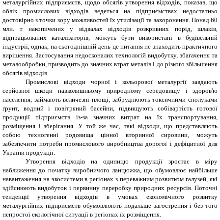
металургійних підприємств, щодо обсягів утворення відходів, показав, що
облік промислових відходів ведеться на підприємствах недостатньо
достовірно з точки зору можливостей їх утилізації та захоронення. Понад 60
млн. т накопичених у відвалах відходів розкривних порід, шлаків,
відпрацьованих каталізаторів, можуть бути використані в будівельній
індустрії, однак, на сьогоднішній день це питання не знаходить практичного
вирішення. Застосування недосконалих технологій видобутку, збагачення та
металообробки, призводить до значних втрат металів і до різкого збільшення
обсягів відходів.
Промислові відходи чорної і кольорової металургії завдають
серйозної шкоди навколишньому природному середовищу і здоров'ю
населення, займають величезні площі, забруднюють токсичними сполуками
грунт, водний і повітряний басейни, підвищують собівартість готової
продукції підприємств із-за значних витрат на їх транспортування,
розміщення і зберігання. У той же час, такі відходи, що представляють
собою техногенні родовища цінної вторинної сировини, можуть
забезпечити потреби промислового виробництва дорогої і дефіцитної для
України продукції.
Утворення відходів на одиницю продукції зростає в міру
наближення до початку виробничого ланцюжка, що обумовлює найбільше
навантаження на экосистеми в регіонах з переважним розвитком галузей, які
здійснюють видобуток і первинну переробку природних ресурсів. Поточні
тенденції утворення відходів в умовах економічного розвитку
металургійних підприємств обумовлюють подальше загострення і без того
непростої екологічної ситуації в регіонах їх розміщення.