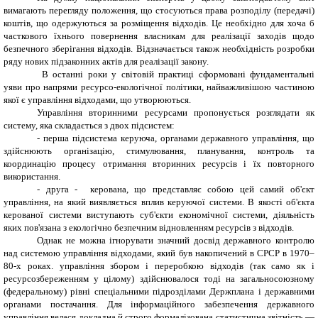
вимагають перегляду положення, що стосуються права розподілу (передачі)
коштів, що одержуються за розміщення відходів. Це необхідно для хоча б
часткового їхнього повернення власникам для реалізації заходів щодо
безпечного зберігання відходів. Відзначається також необхідність розробки
ряду нових підзаконних актів для реалізації закону.
В останні роки у світовій практиці сформовані фундаментальні
уяви про напрями ресурсо-екологічної політики, найважливішою частиною
якої є управління відходами, що утворюються.
Управління вторинними ресурсами пропонується розглядати як
систему, яка складається з двох підсистем:
- перша підсистема керуюча, органами державного управління, що
здійснюють організацію, стимулювання, планування, контроль та
координацію процесу отримання вторинних ресурсів і їх повторного
використання.
- друга - керована, що представляє собою цей самий об'єкт
управління, на який виявляється вплив керуючої системи. В якості об'єкта
керованої системи виступають суб'єкти економічної системи, діяльність
яких пов'язана з екологічно безпечним відновленням ресурсів з відходів.
Однак не можна ігнорувати значний досвід державного контролю
над системою управління відходами, який був накопичений в СРСР в 1970–
80-х роках. управління збором і переробкою відходів (так само як і
ресурсозбереженням у цілому) здійснювалося тоді на загальносоюзному
(федеральному) рівні спеціальними підрозділами Держплана і державними
органами постачання. Для інформаційного забезпечення державного
управління велася докладна й строго формалізована статистична звітність —