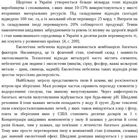
Щорічно в Україні утворюється більше мільярда тонн відходів
виробництва і споживання, з яких лише 10-15% використовуються у якості
вторинних матеріальних ресурсів. Під складування відходів сьогодні
відведено 160 тис. га, а їх загальний обсяг перевищує 25 млрд. т. Витрати на
їх складування іноді перевищують 20% собівартості продукції. Темпи
накопичення шкідливих забруднювачів та рівень їх впливу на здоров'я людей
і стан навколишнього середовища в Україні в десятки разів перевищують ті,
які існують у розвинених країнах
[4, с. 209].
Екологічна небезпека відходів визначається комбінацією багатьох
факторів. Насамперед, це їх фізичний стан, хімічний склад і наявність
экотоксикантів. Техногенні відходи металургії часто містять елементи,
небезпечні для людини і экосистеми (миш'як, сірку, фосфор, важкі кольорові
метали – цинк, свинець, кадмій). Екологічна небезпека таких відходів різко
зростає через їхню дисперсність.
Найбільшу загрозу представляють пили й шлами, які розсіюються
вітром при зберіганні. Малі розміри часток сприяють переходу елементів у
водорозчинні сполуки, так званому вилуговуванню. Через амфотерність
багатьох металів вилуговування відбувається при будь-якому рН. Шкідливі
речовини й іони важких металів попадають у воду й ґрунт. Дуже токсичні
пили електросталеплавильних печей, у яких також вміщуються хлор і фтор,
плата за зберігання яких у США становить десятки доларів за 1 т.
Концентрація шкідливих компонентів у пилу й шламах у десятки й сотні
разів більше, чим у шлаках, що пов'язане з летючістю багатьох домішок.
Тому вже просте перетворення пилу в компактний стан (спікання, сплавка)
дає значний екологічний ефект. Шкідливі домішки вміщуються і у шлаках