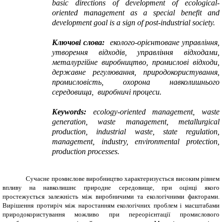
basic directions of development of ecological-
oriented management as a special benefit and
development goal is a sign of post-industrial society.
Ключові слова:
еколого-орієнтоване управління,
утворення відходів, управління відходами,
металургійне виробництво, промислові відходи,
державне регулювання, природокористування,
промисловість, охорона навколишнього
середовища, виробничі процеси.
Keywords:
ecology-oriented management, waste
generation, waste management, metallurgical
production, industrial waste, state regulation,
management, industry, environmental protection,
production processes
.
Сучасне промислове виробництво характеризується високим рівнем
впливу на навколишнє природне середовище, при оцінці якого
простежується залежність між виробничими та екологічними факторами.
Вирішення протиріч між наростанням екологічних проблем і масштабами
природокористування можливо при переорієнтації промислового