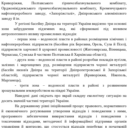
Криворіжжя, Полтавського гірничозбагачувального комбінату,
Орджонікідзевського гірничозбагачувального комбінату, Кременчуцького
нафтопереробного заводу, «Запоріжсталі», Дніпровського алюмінієвого
заводу й ін.
У регіоні басейну Дніпра на території України виділено три основні
зони забруднення підземних вод, які сформовані під впливом
антропогенного впливу промислових відходів:
- перша зона – водоносні пласти в районах розміщення хімічних і
нафтопереробних підприємств (басейни рік Березина, Орель, Сула й Псел),
підприємств харчової й цукрової промисловості (Житомирська, Вінницька,
Черкаська, Сумська й частково Полтавська й Харківська області);
- друга зона – водоносні пласти в районі розробки покладів вугілля,
залізних і марганцевих руд, розміщення підприємств чорної металургії
(басейн низов'я Дніпра на території Дніпропетровської й Запорізької
областей), підприємств чорної металургії (Криворіжжя, Нікополь,
Марганець);
- третя зона – водоносні пласти в районі з розвиненим
зрошувальним землеробством на півдні України.
Наведені дані свідчать про вкрай складну екологічну ситуацію на
досить значній частині території України.
На державному рівні ініційований процес правового, нормативного
й економічного регулювання утворення відходів і поводження з ними,
програмного забезпечення використання відходів і поводження з
токсичними відходами, методичної й інформаційної підтримки органів
управління й контролю, що стосується відходів перебуває в початковій