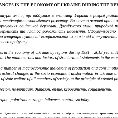
NGES IN THE ECONOMY OF UKRAINE DURING THE DE
к
т
урн
і
змін
и
,
щ
о
відбулис
я
в
е
ко
н
оміц
і
Україн
и
в розрізі регіон
и
те
н
денціями
економіч
н
ого
р
о
звитк
у
.
Визначено
ос
н
овні
причи
н
рмування соціальної держави. Досліджено зміни природної по
 нерівність та платоспроможність населення. Сформульовано
а концепція сутності «соціальності» як відхід від її тлумаченн
еного продукту.
ges in the economy of Ukraine by regions during 1991 – 2013 years. Th
. The main reasons and factors of structural misstatements in the econ
or a number of macroeconomic indicators of production and consumption
f structural changes in the socio-economic transformation in Ukraine 
n of state welfare of all members of society on the principle of created p
регіон, поляризація, діапазон, вплив, керованість, соціальність.
egion, polarization, range, influence, control, sociality
.
о підвалини ринкової економіки і певною мірою нагромаджено критичну мас
рушення в економіці країни. Тому з переходом країни в систему координат ри