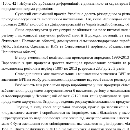
[10, с. 42]. Набута або добавлена диференціація є динамічною за характер
породженою вадами управління.
Сучасний економічний простір України є досить різнорідним за рівн
природно-ресурсним та виробничим потенціалом. Так, якщо Чернівецька
обла
проживає 2388,7 тис. осіб, а в Дніпропетровській та Чернігівській областях, які 
Якщо спроектувати ці структурні розбіжності на поле питомої ваги 
регіону і можливості залучення робочої сили й її доходні потенції. За 
Луганська і Полтавська області), домінування сільськогосподарського вироб
(АРК, Львівська, Одеська, м. Київ та Севастополь) і порівняно збалансован
Чернігівська області).
В силу економічної політики, яка проводилася впродовж 1990-2013 
Паралельно з цим процесом зростав потенціал промислових регіонів та р
можливостях регіонів в період з 1997 по 2013 р. зросла з 23,7 до 25,3 разів.
Співвідношення між максимальним і мінімальним значенням ВРП на 
значенням ВРП на особу доповнилося підвищенням вартості самого розмаху з 1
Розбіжність між регіонами щодо виробництва у них продукції сільс
забезпеченні продуктами харчування хоча б населення регіону з максимальн
сільгосппродукції у Чернівецькій області (2129 млн. грн.) домінувала за цим
продуктами харчування. Згідно проведених розрахунків споживання продукті
Людина, в силу своєї соціальної природи, прагне до забезпечення
«нормального життя» і сприймається як індивідом, так і більшістю у якост
інфраструктури по наданню послуг незалежно від місця проживання. Обсяги 
мало б бути зменшення того співвідношення, яке склалося на рівні десяти між
1990 р. Проте розбіжність у 2013 р. не зменшилася, а навпаки зросла до 71,9