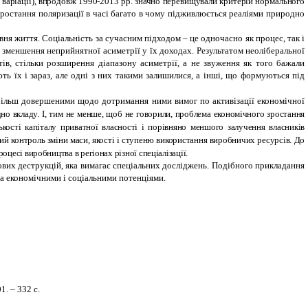
и варіації), впродовж 1990-2013 рр. значно перевищували критерій нормального
аростання поляризації в часі багато в чому підживлюється реаліями природно
вня життя. Соціальність за сучасним підходом – це одночасно як процес, так і
а зменшення неприйнятної асиметрії у їх доходах. Результатом неоліберальної
тів, стільки розширення діапазону асиметрії, а не звуження як того бажали
ь їх і зараз, але одні з них такими залишилися, а інші, що формуються під
и більш довершеними щодо дотримання ними вимог по активізації економічної
дно вкладу. І, тим не менше, щоб не говорили, проблема економічного зростання
ькості капіталу приватної власності і порівняно меншого залучення власників
ий контроль зміни маси, якості і ступеню використання виробничих ресурсів. До
цесі виробництва в регіонах різної спеціалізації.
ових деструкцій, яка вимагає спеціальних досліджень. Подібного прикладання
за економічними і соціальними потенціями.
1. – 332 с.