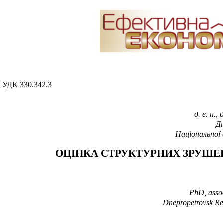
УДК 330.342.3
д. е. н.
Дн
Національної 
ОЦІНКА СТРУКТУРНИХ ЗРУШЕН
PhD, assoc
Dnepropetrovsk Reg