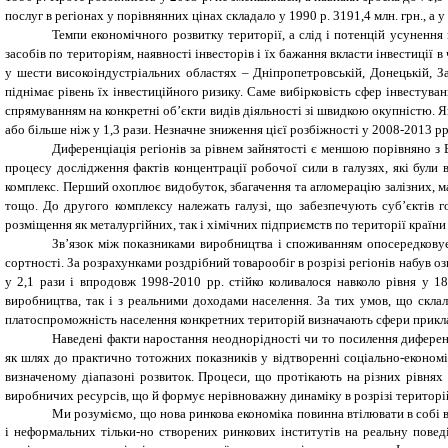
послуг в регіонах у порівнянних цінах складало у 1990 р. 3191,4 млн. грн., а у
Темпи економічного розвитку території, а слід і потенцій усунення 
засобів по територіям, наявності інвесторів і їх бажання вкласти інвестиції 
у шести високоіндустріальних областях – Дніпропетровській, Донецькій, За
піднімає рівень їх інвестиційного ризику. Саме вибірковість сфер інвестув
спрямуванням на конкретні об’єкти видів діяльності зі швидкою окупністю. Як
або більше ніж у 1,3 рази. Незначне зниження цієї розбіжності у 2008-2013 р
Диференціація регіонів за рівнем зайнятості є меншою порівняно з
процесу дослідження фактів концентрації робочої сили в галузях, які були 
комплекс. Перший охоплює видобуток, збагачення та агломерацію залізних, м
тощо. До другого комплексу належать галузі, що забезпечують суб’єктів 
розміщення як металургійних, так і хімічних підприємств по території країни ч
Зв’язок між показниками виробництва і споживанням опосередковує
сортності. За розрахунками роздрібний товарообіг в розрізі регіонів набув о
у 2,1 рази і впродовж 1998-2010 рр. стійко коливалося навколо рівня у 18
виробництва, так і з реальними доходами населення. За тих умов, що склал
платоспроможність населення конкретних територій визначають сфери прикла
Наведені факти наростання неоднорідності чи то посилення диференц
як шлях до практично тотожних показників у відтворенні соціально-економі
визначеному діапазоні розвиток. Процеси, що протікають на різних рівнях 
виробничих ресурсів, що й формує нерівноважну динаміку в розрізі територій
Ми розуміємо, що нова ринкова економіка повинна втілювати в собі в
і неформальних тільки-но створених ринкових інститутів на реальну пове