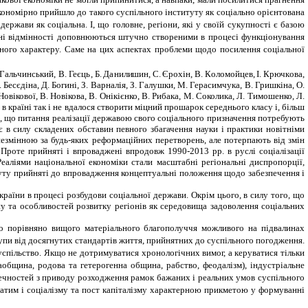
акономірно прийшло до такого суспільного інституту як соціально орієнтована
ержави як соціальна. І, що головне, регіони, які у своїй сукупності є базою
одні відмінності доповнюються штучно створеними в процесі функціонування
ічного характеру. Саме на цих аспектах проблеми щодо посилення соціальної
Галь
ч
инськи
й
,
В.
Геєц
ь
,
Б.
Д
а
нилиши
н
,
С.
Єрохі
н
,
В
.
К
о
л
омо
йц
ев,
І.
Крюч
к
ова
,
есєдіна, Д. Богині, З. Варналія, З. Галушки, М. Герасимчука, В. Гришкіна, О.
Новікової, В. Новікова, В. Онікієнко, В. Рибака, М. Соколика, Л. Тимошенко, Л.
в країні так і не вдалося створити міцний прошарок середнього класу і, більш
го, що питання реалізації державою свого соціального призначення потребують
є в силу складених обставин певного збагачення науки і практики новітніми
езмінною за будь-яких реформаційних перетворень, але потерпають від змін
 Проте прийняті і впроваджені впродовж 1990-2013 рр. в руслі соціалізації
еаліями національної економіки стали масштабні регіональні диспропорції,
буту прийняті до впровадження концептуальні положення щодо забезпечення і
аїни в процесі розбудови соціальної держави. Окрім цього, в силу того, що
ану та особливостей розвитку регіонів як середовища задоволення соціальних
до порівняно вищого матеріального благополуччя можливого на підвалинах
тупи від досягнутих стандартів життя, прийнятних до суспільного погодження.
успільство. Якщо не дотримуватися хронологічних вимог, а керуватися тільки
община, родова та гетерогенна община, рабство, феодалізм), індустріальне
еречностей з приводу розходження рамок бажаних і реальних умов суспільного
а затим і соціалізму та пост капіталізму характерною прикметою у формуванні