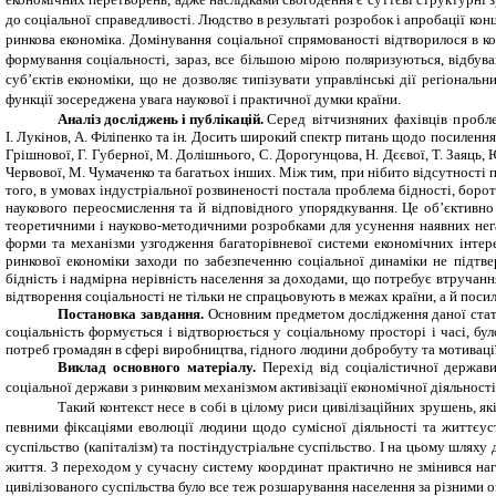
до соціальної справедливості. Людство в результаті розробок і апробації ко
ринкова економіка. Домінування соціальної спрямованості відтворилося в кон
формування соціальності, зараз, все більшою мірою поляризуються, відбув
суб’єктів економіки, що не дозволяє типізувати управлінські дії регіонал
функції зосереджена увага наукової і практичної думки країни.
Аналіз досліджень і публікацій.
С
е
р
ед
в
і
т
ч
и
зн
я
н
и
х
ф
а
х
і
в
ц
ів
п
роб
л
І.
Л
у
кін
о
в
,
А.
Філіпе
н
к
о
т
а
і
н
. Досить широкий спектр питань щодо посилення с
Грішнової, Г. Губерної, М. Долішнього, С. Дорогунцова, Н. Дєєвої, Т. Заяць, Ю
Червової, М. Чумаченко та багатьох інших. Між тим, при нібито відсутності п
того, в умовах індустріальної розвиненості постала проблема бідності, боро
наукового переосмислення та й відповідного упорядкування. Це об’єктивно 
теоретичними і науково-методичними розробками для усунення наявних нега
форми та механізми узгодження багаторівневої системи економічних інтерес
ринкової економіки заходи по забезпеченню соціальної динаміки не підтве
бідність і надмірна нерівність населення за доходами, що потребує втруча
відтворення соціальності не тільки не спрацьовують в межах країни, а й поси
Постановка завдання.
Основним предметом дослідження даної статт
соціальність формується і відтворюється у соціальному просторі і часі, бу
потреб громадян в сфері виробництва, гідного людини добробуту та мотивації
Виклад основного матеріалу.
Перехід від соціалістичної держав
соціальної держави з ринковим механізмом активізації економічної діяльност
Такий контекст несе в собі в цілому риси цивілізаційних зрушень, 
певними фіксаціями еволюції людини щодо сумісної діяльності та життєуст
суспільство (капіталізм) та постіндустріальне суспільство. І на цьому шля
життя. З переходом у сучасну систему координат практично не змінився нагол
цивілізованого суспільства було все теж розшарування населення за різними о