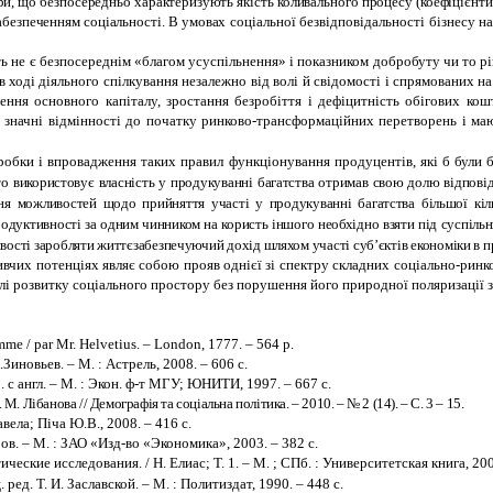
ри, що безпосередньо характеризують якість коливального процесу (коефіцієнт
забезпеченням соціальності. В умовах
соціальної безвідповідальності бізнесу н
ть не є безпосереднім «благом усуспільнення» і показником добробуту чи то рі
в ході
діяльного спілкування незалежно від волі й свідомості і спрямованих н
ення основного капіталу, зростання безробіття і дефіцитність обігових кош
начні відмінності до початку ринково-трансформаційних перетворень і мают
озробки і впровадження таких правил функціонування продуцентів, які б бул
хто використовує власність у продукуванні багатства отримав свою долю відпові
ння можливостей щодо прийняття участі у продукуванні багатства більшої кіл
дуктивності за одним чинником на користь іншого необхідно взяти під суспільн
ості заробляти життєзабезпечуючий дохід шляхом участі суб’єктів економіки в про
вчих потенціях являє собою прояв однієї зі спектру складних соціально-ринк
елі розвитку соціального простору без порушення його природної поляризації 
omme / par Mr. Helvetius
.
– London, 1777
. – 564
p
.
Зиновьев. – М. : Астрель, 2
008. – 606 с.
 с англ. – М. : Экон. ф-т МГУ; ЮНИТИ, 1997. – 667 с.
М. Лібанова // Демографія та соціальна політика. – 2010. – № 2 (14). – С. 3 – 15.
авела; Піча Ю.В., 2008. – 416 с.
ов. – М. : ЗАО «Изд-во «Экономика», 2003. – 382 с.
еские исследования. / Н. Елиас; Т. 1. – М. ; СПб. : Университетская книга, 200
д. Т. И. Заславской. – М. : Политиздат, 1990. – 448 с.