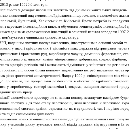
 2013 р. вже 15520,6 млн. грн.
нерівності у доходах населення залежать від динаміки капітальних вкладень.
в чітко визначений вид економічної діяльності і, що головне, в економічно акт
порізькій, Луганській, Харківській та Київській. Проте потреби їх продукти
ання з коротким інвестиційним циклом обумовила концентрацію інвестиційної д
 наслідок за макропоказником інвестицій в основний капітал впродовж 1997-20
р. пов’язується з чинниками кризового характеру.
 ВРП, наданням платних послуг населенню, інвестуванням в основні засоби т
визнані у якості пріоритетних і діяльність яких держава підтримувала чере
арганцевих і хромітових руд, виробництво чавуну, доменних феросплавів, ста
господарського комплексу країни мінеральними добривами, содою, фарбами,
и то в розрізі регіонів, які і визначають відмінності у зайнятості по регіонам
 торгівля, сприяючи більш повному задоволенню потреб населення через орі
знак різко зростаючої асиметричності. Якщо у 1990 р. співвідношення між міні
,7. Зрозуміло, що процес змін розбіжності в обсягах роздрібного товарооб
ися у виробничому секторі економіки і, зокрема, зміщення активності проду
дання зусиль праці.
іації економічного простору не є, на наш погляд, неминучим наслідком будь-
чного поступу. Для того етапу перетворень, який пережила й переживає Украї
економічної системи країни, однозначно як в сукупності, так і порізно поро
 та видів економічної діяльності.
иникнення нових закономірностей взаємодії суб’єктів економіки і його результ
дінку учасників ринку зумовлює певний відхід держави від
втручання в їх г