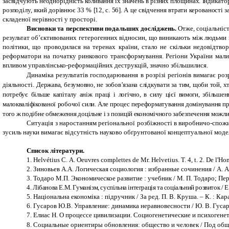
засвідчують неоднорідність коливання їх значень в різних площинах. Індикато
розподілу, який дорівнює 33 % [12, с. 56]. А це свідчення втрати керованості 
складеної нерівності у просторі.
Висновки та перспективи подальших досліджень.
Отже, соціальніс
результат об’єктивованих гетерогенних відносин, що виникають між людьми 
політики, що проводилася на теренах країни, стало не скільки недовідтвор
реформатори на початку ринкового трансформування. Регіони України мали з
впливом управлінсько-реформаційних деструкцій, значно збільшилися.
Динаміка результатів господарювання в розрізі регіонів вимагає р
діяльності.
Держава, безумовно, не зобов’язана слідкувати за тим, щоби той, 
потребує більше капіталу аніж праці і логічно, в силу цієї вимоги, збільше
малокваліфікованої робочої сили. Але процес переформатування домінування про
того ж подібне обмеження доцільне і з позицій економічного забезпечення можлив
Ситуація з наростанням регіональної розбіжності в виробничо-спожи
зусиль науки вимагає відсутність науково обґрунтованої концептуальної мод
Список літератури.
1.
Helvétius
С
.
А
.
Oeuvres complettes de Mr. Helvetius. T. 4, t. 2. De l'H
2. Зиновьев А.А. Логическая социология : избранные сочинения / А. А.
3. Тодаро М.П. Экономическое развитие : учебник / М. П. Тодаро; Пер.
4. Лібанова Е.М. Гуманізм, суспільна інтеграція та соціальний розвиток / Е. 
5. Національна економіка : підручник / За ред. П. В. Круша. – К. : Кар
6
. Гусаров Ю.В. Управление: динамика неравновесности / Ю.
В. Гусар
7. Елиас Н. О процессе цивилизации. Социогенетические и психогенетич
8.
Социальные ориентиры обновления: общество и человек / Под общ. ре