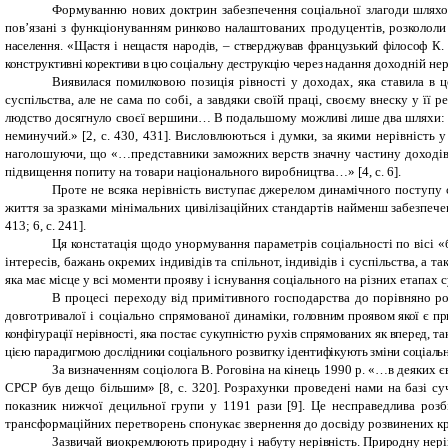
Формуванню нових доктрин забезпечення соціальної злагоди шляхом 
пов’язані з функціонуванням ринково налаштованих продуцентів, розкололи 
населення. «Щастя і нещастя народів, – стверджував французький філософ К. Г
конструктивні корективи в цю соціальну деструкцію через
надання доходній нер
Виявилася помилковою позиція рівності у доходах, яка ставила в ц
суспільства, але не сама по собі, а завдяки своїй праці, своєму внеску у ї
людство досягнуло своєї вершини… В подальшому можливі лише два шляхи: аб
неминучий.» [2, с. 430, 431]. Висловлюються і думки, за якими нерівність 
наголошуючи, що «…представники заможних верств значну частину доходів
підвищення попиту на товари національного виробництва…» [4, с. 6].
Проте не всяка нерівність виступає джерелом динамічного поступу с
життя за зразками мінімальних цивілізаційних стандартів найменш забезпече
413; 6, с. 241].
Ця констатація щодо унормування параметрів соціальності по вісі «б
інтересів, бажань окремих індивідів та спільнот, індивідів і суспільства, а т
яка має місце у всі моменти прояву і існування соціального на різних етапах с
В процесі переходу від примітивного господарства до порівняно р
довготривалої і соціально спрямованої динаміки,
головним проявом якої є при
конфігурації нерівності, яка постає сукупністю рухів спрямованих як вперед, та
цією парадигмою дослідники соціального розвитку ідентифікують зміни соціально
За визначенням соціолога В. Роговіна на кінець 1990 р. «…в деяких 
СРСР був дещо більшим» [8, с. 320]. Розрахунки проведені нами на базі с
показник нижчої децильної групи у 1191 рази [9]. Це несправедлива розбі
трансформаційних перетворень спонукає звернення до досвіду розвинених краї
Зазвичай виокремлюють природну і набуту нерівність. Природну нерівн