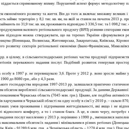
ом і піддається спрямованому впливу. Порушений аспект формує методологічну
ем економічного розвитку та життя. Він до того ж включає множину великих і
сть займає територію у 8,1 тис. кв. км, на якій за станом на початок 2013 р. про
займають по 31,9 тис. кв. км, проживають відповідно 3 336,5 тис. та 1 098,2 тис. о
продукування валового регіонального продукту (ВРП) різними секторами економ
таким підходом можна стверджувати, що на теренах України сформувалися ре
ництва (Вінницька, Волинська, Житомирська, Закарпатська, Київська, Кірово
ого розвитку секторів регіональної економіки (Івано-Франківська, Миколаївсь
рр. в цілому, в сільськогосподарських регіонах частка продукції підприємс
егіонів переважного надання послуг. Подібний розвиток генерував просто
особу в 1997 р. не перевищувало 3,6. Проте у 2012 р. воно зросло майже у
900 до 8080 грн., або у 4,3 рази.
ького господарства впродовж 1997-2013 рр. залишалася практично статичною 
им обсягом виробленої сільськогосподарської продукції. За даними Державної
 показником Черкаська область (7045 млн. грн.). Цікаво, але подібна активні
в харчування в Черкаській області на одну особу
в
сім
’
ї у 2010 р. – склало 870
 таких умов проживання і підтримання життєдіяльності, які якщо і не відп
і відносного комфорту, а то і станом блага. А це, в свою чергу, потребує 
надання послуг населенню у 2013 р. порівняно з 1990 р., зменшилися наполо
 максимальним обсягом їх надання і мінімальним в різних регіонах (Донецька о
 (м. Київ – 91289,6 млн. грн., а Чернівецька область – 1270,4 млн. грн.). Пр