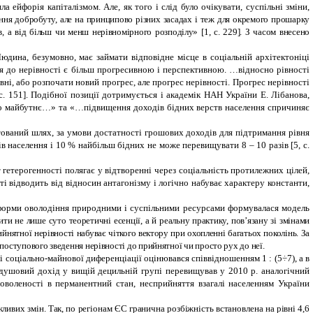
йфорія капіталізмом. Але, як того і слід було очікувати, суспільні зміни,
ння добробуту, але на принципово різних засадах і теж для окремого прошарку
, а від більш чи менш нерівномірного розподілу» [1, с. 229]. З часом внесено
юдина, безумовно, має займати відповідне місце в соціальній архітектоніці
нція до нерівності є більш прогресивною і перспективною. …відносно рівності
, або розпочати новий прогрес, але прогрес нерівності. Прогрес нерівності
с. 151]. Подібної позиції дотримується і академік НАН України Е. Лібанова,
о майбутнє…» та «…підвищення доходів бідних верств населення спричиняє
тований шлях, за умови достатності грошових доходів для підтримання рівня
 населення і 10 % найбільш бідних не може перевищувати 8 – 10 разів [5, с.
 гетерогенності полягає у відтворенні через соціальність протилежних цілей,
ості відводить від відносин антагонізму і логічно набуває характеру константи,
 форми оволодіння природними і суспільними ресурсами формувалася модель
ти не лише суто теоретичні есенції, а й реальну практику, пов’язану зі змінами
ийнятної нерівності набуває чіткого вектору при охопленні багатьох поколінь. За
поступового зведення нерівності до прийнятної чи просто рух до неї.
 соціально-майнової диференціації оцінювався співвідношенням 1 : (5÷7), а в
одушовий дохід у вищій децильній групі перевищував у 2010 р. аналогічний
доволеності в перманентний стан, несприйняття взагалі населенням України
ивих змін. Так, по регіонам ЄС гранична розбіжність встановлена на рівні 4,6