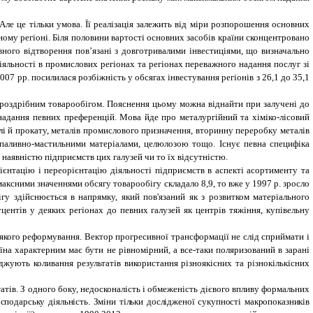
 Але це тільки умова. Її реалізація залежить від міри розпорошення основних
ивному регіоні. Біля половини вартості основних засобів країни сконцентровано
вного відтворення пов’язані з довготривалими інвестиціями, що визначально
іяльності в промислових регіонах та регіонах переважного надання послуг зі
07 рр. посилилася розбіжність у обсягах інвестування регіонів з 26,1 до 35,1
а роздрібним товарообігом. Пояснення цьому можна віднайти при залучені до
з надання певних преференцій. Мова йде про металургійний та хіміко-лісовий
лі й прокату, металів промислового призначення, вторинну переробку металів
 паливно-мастильними матеріалами, целюлозою тощо. Існує певна специфіка
 з наявністю підприємств цих галузей чи то їх відсутністю.
єнтацію і переорієнтацію діяльності підприємств в аспекті асортименту та
максними значеннями обсягу товарообігу складало 8,9, то вже у 1997 р. зросло
ігу здійснюється в напрямку, який пов'язаний як з розвитком матеріального
центів у деяких регіонах до певних галузей як центрів тяжіння, купівельну
якого реформування. Вектор прогресивної трансформації не слід сприймати і
на характерним має бути не рівномірний, а все-таки поляризований в зарані
джують коливання результатів використання різноякісних та різнокількісних
атів. З одного боку, недосконалість і обмеженість дієвого впливу формальних
осподарську діяльність. Зміни тільки дослідженої сукупності макропоказників