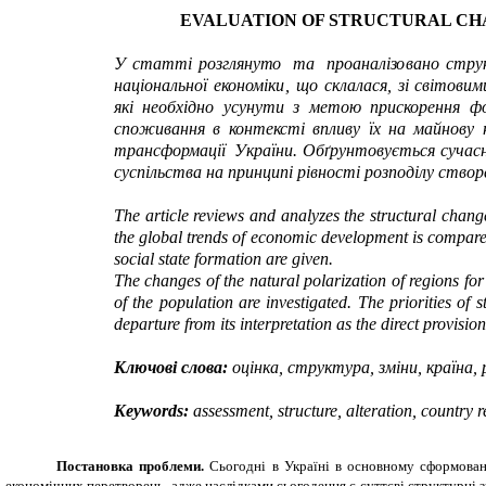
EVALUATION OF STRUCTURAL CHA
У
статт
і
роз
г
лянут
о
т
а
п
р
оаналіз
о
ва
н
о
стру
національної
е
кономік
и
,
що
склалас
я
,
зі світовим
які необхідно усунути з метою прискорення фо
споживання в контексті впливу їх на майнову
т
рансф
о
рмац
і
ї
Україн
и. Обґрунтовується сучасн
суспільства на принципі рівності розподілу створ
The article reviews and analyzes the structural chan
the global trends of economic development is compared
social state formation are given.
The changes of the natural polarization of regions f
of the population are investigated. The priorities o
departure from its interpretation as the direct provisio
Ключові слова:
оцінка, структура, зміни, країна, 
Keywords:
assessment, structure, alteration, country r
Постановка проблеми.
Сьогодні в Україні в основному сформован
економічних перетворень, адже наслідками сьогодення є суттєві структурні з