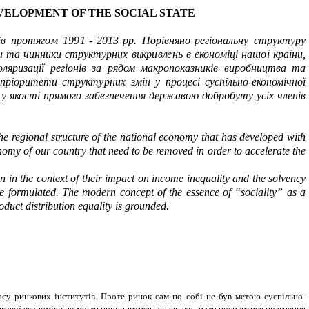
VELOPMENT OF THE SOCIAL STATE
ів
протяг
о
м
19
9
1 - 20
13
р
р
.
Порівняно
регіональну
структ
у
ру
и
т
а
чин
н
ик
и
струк
т
урни
х
викр
и
вл
е
н
ь
в
екон
о
міц
і
наш
о
ї
кр
а
їн
и
,
ляризації регіонів за рядом макропоказників виробництва та
п
ріоритети структ
у
рних
змін у процесі суспільн
о
-
економі
ч
но
ї
я у якості прямого забезпечення державою добробуту усіх членів
e regional structure of the national economy that has developed with
omy of our country that need to be removed in order to accelerate the
 in the context of their impact on income inequality and the solvency
are formulated. The modern concept of the essence of “sociality” as a
roduct distribution equality is grounded.
у ринкових інститутів. Проте ринок сам по собі не був метою суспільно-
нкової економіки не могли припинитися, а навпаки, мали посилитися прагнення