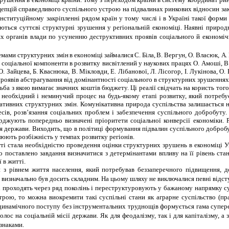
нцепцій справедливого суспільного устрою на підвалинах ринкових відносин з
ституційному закріпленні рядом країн у тому числі і в Україні такої форми д
аються суттєві структурні зрушення у регіональній економіці. Наявні прир
ьних органів влади по усуненню деструктивних проявів соціального й економ
е
м
а
м
и ст
р
у
кт
у
р
н
и
х
з
м
ін
в
е
к
о
н
ом
і
ц
і
за
й
м
а
л
и
ся
С
.
Бі
л
а,
В.
Вер
г
у
н,
О.
В
ласю
к,
А.
оціальної компоненти в розвитку висвітлений у наукових працях О. Амоші, В. Б
. Зайцева, Б. Кваснюка, В. Мікловди, Е. Лібанової, Л. Лісогор, І. Лукінова, О. 
роявів абстрагування від домінантності соціального в структурних зрушеннях 
тьба з якою вимагає значних коштів бюджету. Ці реалії свідчать на користь то
необхідний і неминучий процес на будь-якому етапі розвитку, який потребу
тивних структурних змін. Комунікативна природа суспільства залишається н
ів, розв’язання соціальних проблем і забезпечення суспільного добробуту.
рджують попередньо визначені пріоритети соціальної конверсії економіки. Р
ння держави. Виходить, що в політиці формування підвалин суспільного добро
люють розбіжність у темпах розвитку регіонів.
і стала необхідністю проведення оцінки структурних зрушень в економіці Укр
ло поставлено завдання визначитися з детермінантами впливу на її рівень ст
 в житті.
и з рівнем життя населення, який потребував беззаперечного підвищення, 
і визначально був досить складним. На цьому шляху не виключалися певні відс
які проходять через ряд поколінь і переструктуровують у бажаному напрямку с
рою, то можна виокремити такі суспільні стани як аграрне суспільство (пра
ху динамічного поступу без інструментальних труднощів формується гама суп
ос на соціальній місії держави. Як для феодалізму, так і для капіталізму, 
знаками.