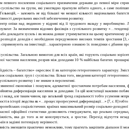
певного посилення соціального призначення держави до певної міри сприяла е
суспільство на групи, які умоглядно прагнули нібито одного, а саме
поліпше
ельвецій, – залежить не від більшої чи меншої кількості національних багатств
івності джерельних якостей забезпечення розвитку.
ентр опіки над людиною у відриві від її трудового вкладу у виробництво. Л
ї результат. За визначенням відомих фахівців з суспільного розвитку «…тенде
о докладати зусиль і як можна довше утримуватися на цьому критичному рівні
у розподілі доходів є необхідною передумовою високих темпів зростання [3, 
 спрямовують на інвестиції…характерною ознакою їх поведінки є дбання пр
успільства. Загальною вимогою для всіх країн, які торують соціально зорієн
ної частини населення, розрив між доходами 10 % найбільш багатих прошарків
ідність – багатство» окреслює її як категорію гетерогенного характеру. Зміст
акож соціальних груп і суспільства. Більш того, введення категорії гетерогенн
успільного розвитку і не зникне в перспективі.
озвиненої економіки і пошуком, адекватної зростаючим потребам населення,
йнятна диференціація населення за доходами. І в цій констатації важливо побачи
к і назад, але таким чином, що загальний тренд соціальності тобто усунення непр
сті в історії людства як «…процес прогресуючої диференціації…» [7, с. 8] тобто 
європейських соціалістичних країнах максимальний розмір соціально-доходної і
учасної офіційної статистики дозволяють стверджувати, що реально середнь
жність, яка до того ж не консервується, а зростає. Перехід відчуття неза
н в задіяні потенціалу нерівності.
ість зменшити практично неможливо, тому прагнуть закріпити діапазон її можл