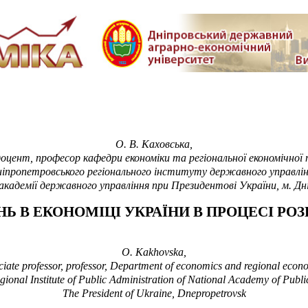
О. В. Каховська,
, доцент, професор кафедри економіки та регіональної економічної
іпропетровського регіонального інституту державного управлі
академії державного управління при Президентові України, м. Д
Ь В ЕКОНОМІЦІ УКРАЇНИ В ПРОЦЕСІ
РОЗ
O
.
Kakhovska,
iate professor, professor, Department of economics and regional econo
ional Institute of Public Administration of National Academy of Publi
The President of Ukraine, Dnepropetrovsk