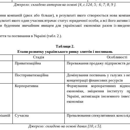
Джерело: складено автором на основі
[4, с.124; 5; 6; 7; 8; 9 ].
ня компаній (двох або більше), в результаті якого створюється нова компан
ультаті якого один учасник втрачає статус юридичної особи, а всі його активи 
стали буденним звичайним явищем для української економіки разом із введ
я та поглинання в Україні (табл. 2.).
Таблиця
2
.
Етапи розвитку українського ринку злиттів і поглинань
Стадія
Особливості
Приватизаційна
Переважання продажу підприємств де
Постприватизаційна
Домінування поглинань у галузях з н
концентрації фінансових ресурсів
Корпоративна
Формування корпоративних відно
економіки, зміцнення інституту п
Україні, активізація іноземного інве
економіки
ішній
Сучасна
Превалювання спекулятивних консолі
Джерело: складено на основі даних
[10, с.5].