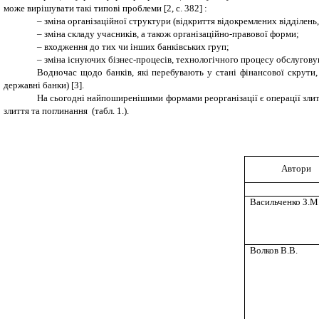
може вирішувати такі типові проблеми
[2,
c
. 382]
:
– зміна організаційної структури (відкриття відокремлених відділень, 
– зміна складу учасників, а також організаційно-правової форми;
– входження до тих чи інших банківських груп;
– зміна існуючих бізнес-процесів, технологічного процесу обслугову
Водночас щодо банків, які перебувають у стані фінансової скрути,
державні банки) [3].
На сьогодні найпоширенішими формами реорганізації є операції злит
злиття та поглинання (табл. 1.).
Автори
Васильченко З.М
Волков В.В.