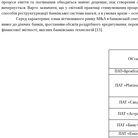
процеси злиття та поглинання обходяться значно дешевше, ніж створення но
вичерпується. Варто зазначити, що у світовій практиці стимулювання проце
способів реструктуризації банківської системи взагалі, а в умовах кризи – осо
Серед характерних ознак вітчизняного ринку
M
&
A
в банківській сек
вимог до діючих банків, зростанням обсягів роздрібного кредитування; переви
фінансової звітності, якісних банківських технологій [13].
Об’єк
ПАТ«
Брокбіз
ПАТ «
Platin
ПАТ «
Све
ПАТ «
Астр
ПАТ
«Банк
ПАТ «
Erst