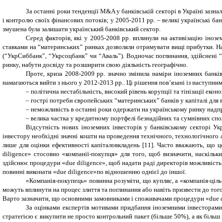
За останні роки тенденції M&A у банківській секторі в Україні заз
і контролю своїх фінансових потоків; у 2005-2011 рр.
– великі українські ба
змушена була залишати український банківський сектор.
Серед факторів, які у 2005-2008 рр. вплинули на активізацію інозем
ставками на “материнських” ринках дозволяли отримувати вищі прибутки. Н
(“УкрСиббанк”, “Укрсоцбанк” чи “Аваль”). Водночас поглинання, здійснені 
ринку, набути досвіду та розширити свою діяльність географічно.
Проте, криза 2008-2009 рр. значно змінила наміри іноземних банків
намагаються вийти з нього у 2012-2013 рр.. Ці рішення пов’язані із наступн
– політична нестабільність, високий рівень корупції та тінізації еко
– гострі потреби європейських “материнських” банків у капіталі для 
– неможливість в останні роки одержати на українському ринку надп
– велика частка у кредитному портфелі безнадійних та сумнівних с
Відсутність нових іноземних інвесторів у банківському секторі Ук
інвестору необхідні значні кошти на проведення технічного, технологічного а
лише для оцінки ефективності капіталовкладень
[11]
.
Часто вважають, що ц
diligence
» стосовно «компанії-покупця» для того, щоб визначити, наскільк
здійснює процедури «
due diligence
», щоб надати раді директорів можливіст
повинні виконати «
due
diligence
»по відношенню однієї до іншої.
«Компанія-покупець» повинна розуміти, що купляє, а «компанія-ціль»
можуть вплинути на процес злиття та поглинання або навіть призвести до того
Варто зазначити, що основними замовниками і споживачами процедури «
d
ue 
За оцінками експертів мотивами придбання іноземними інвесторами ві
стратегією є викупити не просто контрольний пакет (більше 50%), а як більш