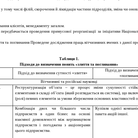
у тому числі філій, скорочення й ліквідація частини підрозділів, зміна чи онов
вання клієнтів, менеджменту загалом.
 передбачається проведення примусової реорганізації за ініціативи Націона
тя та поглинання Проведене дослідження праць вітчизняних вчених з даної про
Таблиця
1.
Підходи до визначення понять «злиття та поглинання»
Підхід до визначен
Підхід до визначення сутності «злиття»
«поглинан
Вітчизняні
та
російські науковці
.
Реструктуризація об’єкта – це процес зміни сукупності стійк
елементами в складі об’єкта (який розглядається як система), що вклю
(ролі) певних елементів за умови збереження основних властивостей о
Комбінація двох чи більшого числа
Купівля однієї компан
підприємств в один бізнес на основі
пакета акцій іншої.
взаємної домовленості між керівництвом
підприємств і погоджена з акціонерами
цього підприємства.