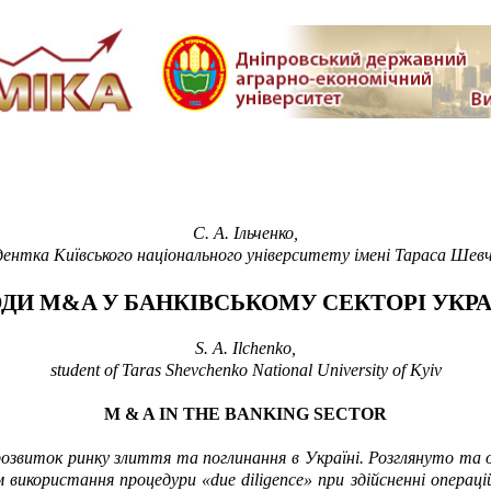
С. А.
Ільченко,
ентка Київського національного університету імені Тараса Шев
ОДИ
M&A У БАНКІВСЬКОМУ СЕКТОРІ
УКРА
S
.
A. Ilchenko
,
student of Taras Shevchenko National University of Kyiv
M & A IN THE BANKING SECTOR
озвиток ринку злиття та поглинання в Україні. Розглянуто
та
о
м використання процедури «
due
diligence
» при здійсненні операц