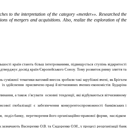
ches to the interpretation of the category «
merder
»
»
. Researched the
ons of mergers and acquisitions. Also, realize the exploration of the
льшості країн стають більш інтегрованими, підвищується ступінь відкритості
 підтверджує досвід країн Європейського Союзу. Тому розвиток ринку злиття та
нь суміжної тематики вагомий внесок зробили такі зарубіжні вчені, як
Брігхем
ей їх здійснення присвячено праці й вітчизняних вчених-економістів: Бударіна
линання, а також з’ясувати основні тенденції, які відбуваються вітчизняному
нсової глобалізації є забезпечення конкурентоспроможності банківських і
 поділ банку, перетворення його організаційно-правової форми, наслідком
к зазначають Васюренко О.В. та Сидоренко О.М., у процесі реорганізації банк