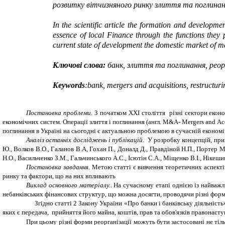
розвитку вітчизняного ринку злиття та поглинання
In the scientific article the formation and developmen
essence of local Finance through the functions they 
current state of development the domestic market of me
Ключові слова:
банк, злиття та поглинання, реорг
Keywords
:
bank
, mergers and acquisitions, restructuri
Постановка проблеми
.
З початком
XXI
стол
іття різні сектори екон
економічних систем. Операції злиття і поглинання (англ.
M
&
A
-
M
erg
ers
and
A
c
поглинання в Україні на сьогодні є актуальною проблемою в сучасній економіч
Аналіз останніх досліджень і публікацій
.
У розробку концепцій, прин
Ю., Волков В.О., Галанов В.А, Гохан П., Доналд Д., Правдіной Н.П., Портер М
Н.О., Васильченко З.М., Гальчинського А.С., Ісютін С.А., Міщенко В.І., Нікеши
Постановка завдання.
Метою статті є вивчення теоретичних аспектів
ринку та фактори, що на них впливають
Виклад основного матеріалу.
.
На сучасному етапі однією із найваж
небанківських фінансових структур, що можна досягти, проводячи різні форми
Згідно статті 2 Закону України «Про банки і банківську діяльність», ре
яких є передача, прийняття його майна, коштів, прав та обов'язків правонас
При цьому різні форми реорганізації можуть бути застосовані не тіл