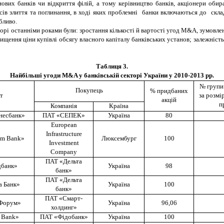
вих банків чи відкриття філій, а тому керівництво банків, акціонери обир
сів злиття та поглинання, в ході яких проблемні банки включаються до скла
бливо.
торі останніми роками були: зростання кількості й вартості угод М&А, зумовл
щення ціни купівлі обсягу власного капіталу банківських установ; залежність 
Таблиця
3
.
Найбільші угоди
M
&
A
у банківській секторі України у 2010-2013 рр.
№ групи 
Покупець
% придбаних
т
за розмі
акцій
п
Компанія
Країна
несбанк
»
ПАТ «
СЕПЕК
»
Україна
80
European
Infrastructure
um Bank
»
Люксембург
100
Investment
Company
ПАТ «
Дельта
дбанк
»
Україна
98
банк
»
ПАТ «
Дельта
а Банк
»
Україна
100
банк
»
ПАТ «
Смарт-
 Форум»
Україна
96,06
холдинг
»
e Bank
»
ПАТ «
Фідобанк
»
Україна
100