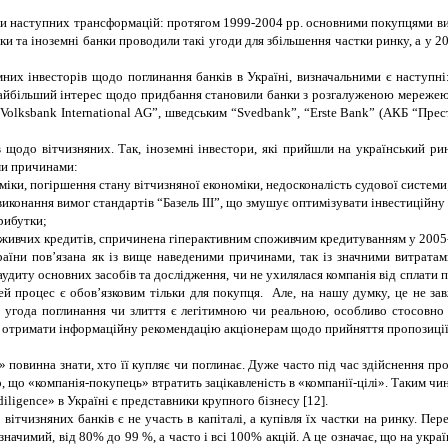
нали наступних трансформацій: протягом 1999-2004 рр. основними покупцями в
нки та іноземні банки проводили такі угоди для збільшення частки ринку, а у 2
них інвесторів щодо поглинання банків в Україні, визначальними є наступні:
айбільший інтерес щодо придбання становили банки з розгалуженою мережею,
“Volksbank International AG”, шведським “Svedbank”, “Erste Bank” (АКБ “Пре
 щодо вітчизняних. Так, іноземні інвестори, які прийшли на український рин
ими причинами:
номіки, погіршення стану вітчизняної економіки, недосконалість судової системи
виконання вимог стандартів “Базель III”, що змушує оптимізувати інвестиційну
рибутки;
поживчих кредитів, спричинена гіперактивним споживчим кредитуванням у 2005
раїни пов’язана як із вище наведеними причинами, так із значними витратами
удиту основних засобів та дослідження, чи не ухилялася компанія від сплати п
ей процес є обов’язковим тільки для покупця. Але, на нашу думку,
це не за
и угода поглинання чи злиття є легітимною чи реальною, особливо стосовно
ь отримати інформаційну рекомендацію акціонерам щодо прийняття пропозиції 
 повинна знати, хто її купляє чи поглинає. Дуже часто під час здійснення пр
, що «компанія-покупець» втратить зацікавленість в «компанії-цілі». Таким чи
diligence
» в Україні є представники крупного бізнесу [
12
].
тчизняних банків є не участь в капіталі, а купівля їх частки на ринку. Перев
 значимий, від 80%
до 99 %
, а часто і всі 100% акцій. А це означає, що на ук