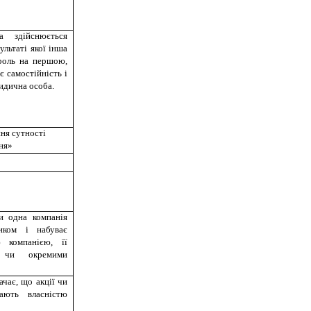
а здійснюється
ультаті якої інша
роль на першою,
є самостійність і
идична особа.
ня сутності
ня»
ли одна компанія
иком і набуває
 компанією, її
 чи окремими
ачає, що акції чи
тають власністю