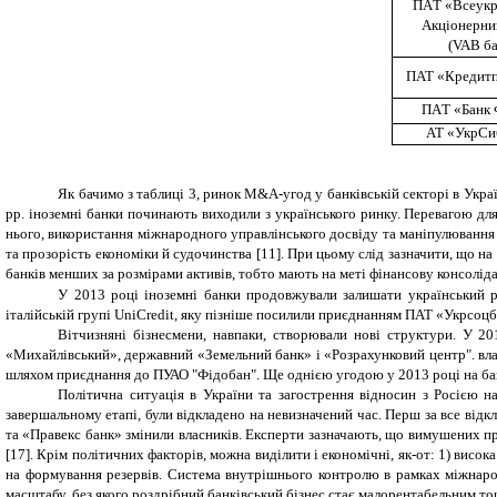
ПА
Т
«Всеукр
Акціонерни
(VAB ба
ПАТ «Кредит
ПА
Т
«Банк
АТ «УкрСи
Як бачимо з таблиці
3
, ринок M&A-угод у банківській секторі в Укра
рр. іноземні банки починають виходили з українського ринку. Перевагою дл
нього, використання міжнародного управлінського досвіду та маніпулювання 
та прозорість економіки й судочинства [
11
]. При цьому слід зазначити, що на
банків менших за розмірами активів, тобто мають на меті фінансову консоліда
У 2013 році іноземні банки продовжували залишати український р
італійській групі UniCredit, яку пізніше посилили приєднанням ПАТ «Укрсоцб
Вітчизняні бізнесмени, навпаки, створювали нові структури. У 20
«Михайлівський», державний «Земельний банк» і «Розрахунковий центр". вла
шляхом приєднання до ПУАО "Фідобан". Ще однією угодою у 2013 році на б
П
олітична ситуація в України та загострення відносин з Росією н
з
авершальному етап
і, були відкладено на невизначений час. П
ерш за все відк
та «Правекс банк» змінили власників.
Експерти зазначають, що вимушених про
[17]. Крім політичних факт
o
рів, можна виділити і економічні, як-от: 1)
висока
на формування резервів. Система внутрішнього контр
o
лю в рамках міжнарод
масштабу, без якого роздрібний банківський бізнес стає малорентабельним то