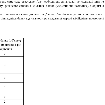
ають саме таку стратегію. Але необхідність фінансової консолідації цим не
ду фінансово-стійких і сильних банків (місцевих чи іноземних), є одним із
ених посиленням вимог до реєстрації нових банківських установ і нормативних
ціни купівлі банку від наявності розгалуженої мережі філій, рівня прозорості
банку (об`єкту)
ром активів
в р
ік
ридбання
2
3
3
4
2
2