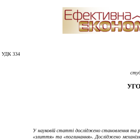
УДК 334
студ
УГ
У
науковій статті досліджено становлення та р
«злиття» та «поглинання». Досліджено механіз