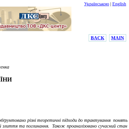
Українською
|
English
BACK
MAIN
ченка
ЇНИ
бґрунтовано різні теоретичні підходи до трактування
понять
ій злиття та поглинання.
Також проаналізовано сучасний стан