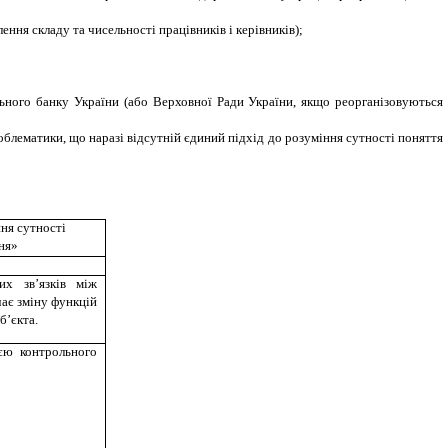
лення складу та чисельності працівників і керівників);
льного банку України (або Верховної Ради України, якщо реорганізовуються
блематики, що наразі відсутній єдиний підхід до розуміння сутності поняття
ня сутності
ня»
их зв’язків між
чає зміну функцій
б’єкта.
ією контрольного