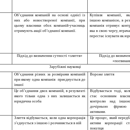
Об’єднання компаній на основі однієї із
Купівля компанії, як
них або новоствореної компанії, при
іншою компанією, в рез
цьому власники обох компаній-учасниць
компанія отримує конт
отримують акції об’єднаної компанії.
яка в свою чергу, втрача
перестає існувати як юр
Підхід до визначення сутності «злиття»
Підхід до визначен
«поглинан
Зарубіжні науковці
Об’єднання різних за розмірами компаній
Вороже злиття
при якому одна компанія приєднується до
іншої
Це об’єднання двох компаній, в результаті
Відбувається тоді, ко
якого тільки одна з них залишається як
стає основним власн
юридична особа
контролю над іншою
дочірньою фірмою
активами.
Злиття відбувається, коли одна корпорація
Це процес, який передб
з’єднується з іншою і розчиняється в ній
активи корпорації с
покупця