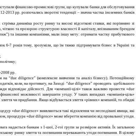
иступали фінансово-промислові групи, що купували банки для обслуговування
012-2013 рр. розпочались зворотні тенденції – значна частка іноземних банків
 стрімка динаміка росту ринку та високі відсоткові ставки, які порівняно зі
 чіткою та прозорою структурою власності й капіталу, впізнаваним брендом
стиж”) та іншими компаніями, мали іншу мету: отримати частку прибуткового
ок 6-7 років тому, зрозуміли, що їм тяжко підтримувати бізнес в Україні та
;
 політику;
-2008 рр.
 на “due diligence” (комплексне вивчення та аналіз бізнесу). Потенційному
одатків, коли, на противагу, на Заході “due diligence” проводять здебільшого
вжди відповідає дійсності
. Для «компанії-цілі» також важливо провести «
due
 фінансової можливості завершити угоду. У таких випадках «компанія-ціль»
злиття чи придбання. Якщо відбувається злиття «рівних» компаній, то обидві
оцедур «
d
ue
d
iligence» виявляються такі відхилення чи несподівані явища, які
ном, процедура «
d
ue
d
iligence» може вберегти компанію від провальної угоди.
ага надається банкам з 1-шої, 2-гої групи за розміром активів. Їх загальною
раїнському ринку злиття та поглинання переважають угоди поглинання.
В цілому