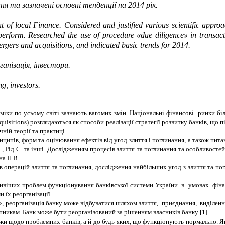
 та зазначені основні тенденції на 2014 рік.
t of local Finance. Considered and justified various scientific approa
perform. Researched the use of procedure «due diligence» in transacti
rgers and acquisitions, and indicated basic trends for 2014.
анізація, інвестори
.
ng, investors
.
оміки по усьому світі зазнають вагомих змін. Національні фінансові ринки бі
quisition
s
) розглядаються як способи реалізації стратегії розвитку банків, що
ній теорії та практиці.
ципів, форм та оцінювання ефектів від угод злиття і поглинання, а також пита
., Рід С. та інші. Дослідженням процесів злиття та поглинання та особливост
на Н.В.
 операцій злиття та поглинання, дослідження найбільших угод з злиття та пог
ливіших проблем функціонування банківської системи України в умовах фіна
 їх реорганізації.
організація банку може відбуватися шляхом злиття, приєднання, виділення,
тупникам. Банк може бути реорганізований за рішенням власників банку
[
1
]
.
ьки щодо проблемних банків, а й до будь-яких, що функціонують нормально. Я