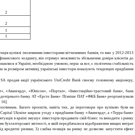
2
2
1
1
енція купівлі іноземними інвесторами вітчизняних банків, то вже у 2012-2013
інансового холдингу, він отримує можливість збільшення довіри клієнтів до
шилися в Україні, необхідною умовою, перш за все, є політична стабільність
пи за розміром активів), українські інвестори показують тенденцію придбання
o
SA
продав акції українського UniCredit Bank своєму головному акціонеру,
т», «Авангард», «Юнісон», «Портал», «Інвестиційно-трастовий банк», банк
о дочірнього банку АТ «Ерсте Банк». Пізніше ПАТ «ФКБ Банк» реорганізували
; 16]
.
оглинань. Багато проектів, навіть тих, де переговори про купівлю були на
t Capital Ukraine закрила угоду з придбання банку «Авангард», а «Терра банк»
туація в країні змушує інвесторів продавати свій бізнес та виходити з ринку
ння бухгалтерської звітності, в якій передбачалося відображення вищих витрат
д кредитні ризики; 3) слабка позиція на ринку не дозволяє запустити ефект