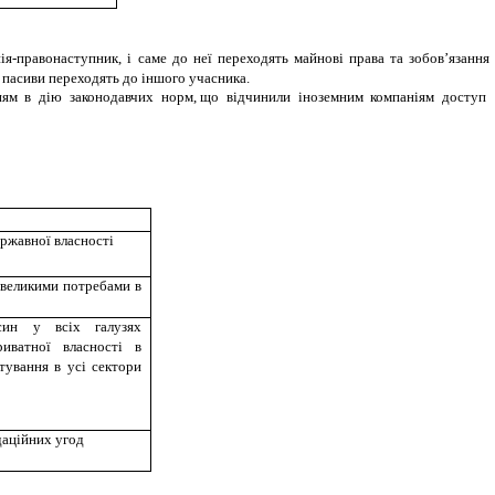
ія-правонаступник, і саме до неї переходять майнові права та зобов’язання
і пасиви переходять до іншого учасника.
енням в дію законодавчих норм, що відчинили іноземним компаніям доступ
ржавної власності
евеликими потребами в
син у всіх галузях
риватної власності в
стування в усі сектори
даційних угод