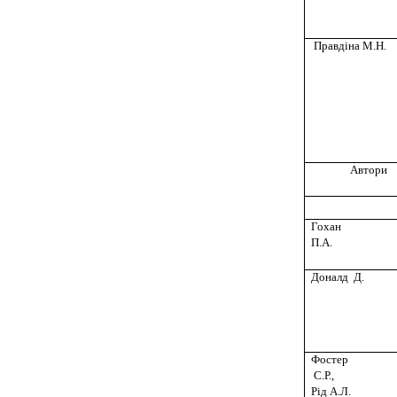
Правдіна
М.
Н.
Автори
Гохан
П.А.
Доналд Д.
Фостер
С.Р.,
Рід А.Л.