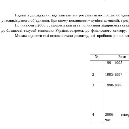
Надалі в дослідженні під злиттям ми розумітимемо процес об’єднан
учасників даного об’єднання. При цьому поглинання – купівля компаній, в рез
Починаючи з 2006 р., процеси злиття та поглинання підприємств 
до більшості галузей економіки України, зокрема, до фінансового сектору.
Можна виділити такі основні етапи розвитку, які пройшов ринок злитт
№
Роки
1
1991-1995
2
1995-1997
3
1998-2006
4
2006- тепер
час