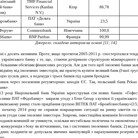
аїнський
TBIF Financial
й банк»
Services (Kardan
Кіпр
86,78
нк)
N.V.)
ПАТ
«
Дельта
промбанк»
Україна
23,5
банк
»
 Форум»
Commerzbank
Німеччина
100,0
ббанк»
BNP Paribas
Франція
99,99
Джерело: складено автором на основі
[11; 14].
їні є досить активним. Проте, якщо протягом 2005-2011 р. спостерігалася тенд
я українського банку є те, що, стаючи дочірньою структурою міжнародного ф
більшими обсягами фінансових ресурсів. Але для того щоб іноземні банки зали
 відміну від іноземних інвесторів, які прагнуть купити великий банк (
I
-шої гру
цію зусиль двох, а подекуди і трьох банків під одним брендом.
инок через посилення регуляторних заходів ЄС. Так, польський банк Peka
анк».
13 році Національний банк України зареєстрував сім нових банків: «Гефес
сники ПАТ «Фідобанку» закрили угоду з Erste Group з купівлі її українськог
анківському ринку стало придбання групою ВЕТЕК
ПАТ
«Брокбізнесбанку»
[15
а початку 2014 року не сприяли покращенню ситуації на ринку злиттів та п
лали угоди саме іноземні інвестори
. Зокрема, інвестиційна компанія Investmen
дажів компаній не уникнути, оскільки нестабільна політична та економічна си
 конкуренція з боку як вітчизняних, так і системних іноземних банків; 2) веде
них холдингів не допускала звичних маніпуляцій з нарахуванням резервів пі
що.