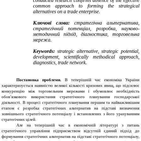
conducted research confirms absence of the effective
common
approach to forming
the
strategic
al
alternatives on a
trade
enterprise.
Ключові слова:
стратегічна альтернатива,
стратегічний потенціал, розробка, науково-
методичний підхід, діагностика, торговельна
мережа.
Keywords:
strategic alternative, strategic potential,
development, scientifically methodical approach,
diagnostics,
trade
network.
Постановка проблеми.
В теперішній час економіка України
характеризується наявністю великої кількості кризових явищ, що підсилює
конкуренцію між торговельним мережами і обумовлює необхідність
обов’язкового використання стратегічного планування господарської
діяльності. В процесі стратегічного планування першим та найважливішим
етапом є розробка стратегічних альтернатив на підставі визначення
зовнішнього стратегічного потенціалу і встановлених з його урахуванням
стратегічних цілей.
Але на теперішній час в економічній літературі з питань
стратегічного управління підприємством відсутній єдиний підхід до
формування стратегічних альтернатив на підставі стратегічного потенціалу,