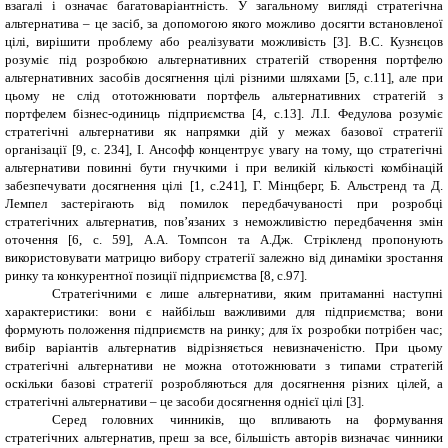
взагалі і означає багатоваріантність. У загальному вигляді стратегічна
альтернатива – це засіб, за допомогою якого можливо досягти встановленої
цілі, вирішити проблему або реалізувати можливість
[
3
]
. В.С. Кузнєцов
розуміє під розробкою альтернативних стратегій створення портфелю
альтернативних засобів досягнення цілі різними шляхами [5, с.11], але при
цьому не слід ототожнювати портфель альтернативних стратегій з
портфелем бізнес-одиниць підприємства [4, с.13]. Л.І. Федулова розуміє
стратегічні альтернативи як напрямки дій у межах базової стратегії
організації [9, с. 234], І. Ансофф концентрує увагу на тому, що стратегічні
альтернативи повинні бути гнучкими і при великій кількості комбінацій
забезпечувати досягнення цілі [1, с.241], Г. Мінцберг, Б. Альстренд та Д.
Лемпел застерігають від помилок передбачуваності при розробці
стратегічних альтернатив, пов’язаних з неможливістю передбачення змін
оточення [6, с. 59], А.А. Томпсон та А.Дж. Стрікленд пропонують
використовувати матрицю вибору стратегії залежно від динаміки зростання
ринку та конкурентної позиції підприємства [8, с.97].
Стратегічними є лише альтернативи, яким притаманні наступні
характеристики: вони є найбільш важливими для підприємства; вони
формують положення підприємств на ринку; для їх розробки потрібен час;
вибір варіантів альтернатив відрізняється невизначеністю. При цьому
стратегічні альтернативи не можна ототожнювати з типами стратегій
оскільки базові стратегії розробляються для досягнення різних цілей, а
стратегічні альтернативи – це засоби досягнення однієї цілі [3].
Серед головних чинників, що впливають на формування
стратегічних альтернатив, преш за все, більшість авторів визначає чинники