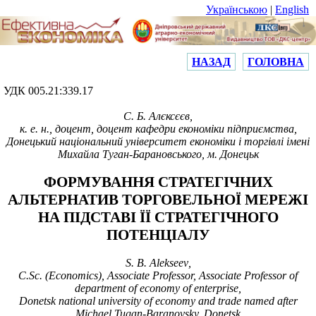
Українською
|
English
НАЗАД
ГОЛОВНА
УДК 005.21:339.17
С. Б. Алєксєєв,
к. е. н., доцент, доцент кафедри економіки підприємства,
Донецький національний університет економіки і торгівлі імені
Михайла Туган-Барановського, м. Донецьк
ФОРМУВАННЯ СТРАТЕГІЧНИХ
АЛЬТЕРНАТИВ ТОРГОВЕЛЬНОЇ МЕРЕЖІ
НА ПІДСТАВІ ЇЇ СТРАТЕГІЧНОГО
ПОТЕНЦІАЛУ
S
.
B
.
Alekseev
,
C.Sc. (Economics), Associate Professor, Associate Professor of
department of economy of enterprise,
Donetsk national university of economy and trade named after
Michael Tugan-Baranovsky, Donetsk