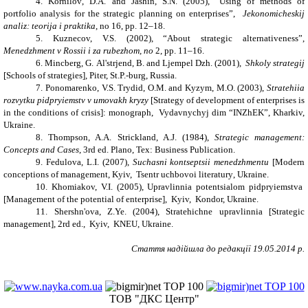
4.
Kornilov
,
D
.
A
.
and Jashin
,
S
.
N
. (2005), “
Using of methods of
portfolio analysis for the strategic planning on enterprises
”,
Jekonomicheskij
analiz
: teorija i praktika
,
no 16, pp. 12–18
.
5.
Kuznecov, V.S. (2002), “About strategic alternativeness”,
Menedzhment v Rossii i za rubezhom, no
2, pp. 11
–16.
6.
Mincberg
,
G
.
Al
'
strjend
,
B
.
and Ljempel Dzh
.
(2001),
Shkoly strategij
[Schools of strategies], Piter, St.P.-burg, Russia.
7.
Ponomarenko, V.S. Trydid, O.M.
and
Kyzym, M.O. (2003),
Stratehiia
rozvytku pidpryiemstv v umovakh kryzy
[Strategy of development of enterprises is
in the conditions of crisis]
:
mono
g
ra
ph,
Vydavnychyj dim “INZhEK
”, Kharkiv,
Ukraine
.
8.
Thompson, A.A. Strickland, A.J. (1984),
Strategic management:
Concepts and Cases
, 3rd ed. Plano, Tex: Business Publication.
9.
Fedulova
,
L.I.
(2007),
Suchasni kontseptsii menedzhmentu
[Modern
conceptions of management,
Kyiv,
Tsentr uchbovoi literatury
, Ukraine
.
10.
Khomiakov, V.I. (2005), Upravlinnia potentsialom pidpryiemstva
[
Management of the potential of enterprise
],
Kyiv, Kondor, Ukraine.
11.
Shershn'ova, Z.Ye. (2004), Stratehichne upravlinnia [
Strategic
management
], 2
rd ed
.
, Kyiv, KNEU, Ukraine.
Стаття надійшла до редакції 19.05.2014 р.
ТОВ "ДКС Центр"