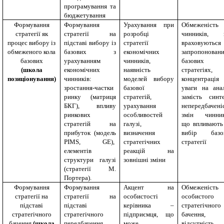
програмування та
бюджетування
Формування
Формування
Урахування при
Обмеженість
стратегії як
стратегії на
розробці
чинників, 
процес вибору із
підставі вибору із
стратегії
враховуютьс
обмеженого кола
базових з
економічних
запропонован
базових
урахуванням
чинників,
базових
(школа
економічних
наявність
стратегіях,
позиціонування)
чинників:
моделей вибору
концентрація
зростання-частки
базової
уваги на анал
ринку (матриця
стратегій,
замість синте
БКГ), впливу
урахування
непередбачені
ринкових
особливостей
змін чинник
стратегій на
галузі,
що впливають
прибуток (модель
визначення
вибір базо
PIMS
,
GE
),
стратегічних
стратегії
елементів
реакцій на
структури галузі
зовнішні зміни
(стратегії М.
Портера).
Формування
Формування
Акцент на
Обмеженість
стратегії на
стратегії на
особистості
особистого
підставі
підставі
керівника –
стратегічного
стратегічного
стратегічного
підприємця, що
бачення,
бачення
(школа
передбачення,
може
відсутність