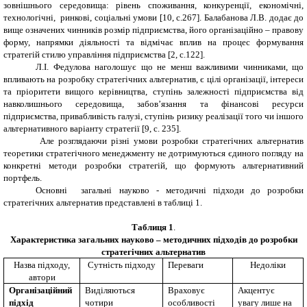
зовнішнього середовища: рівень споживання, конкуренції, економічні,
технологічні, ринкові, соціальні умови [10, с.267]. Балабанова Л.В. додає до
вище означених чинників розмір підприємства, його організаційно – правову
форму, напрямки діяльності та відмічає вплив на процес формування
стратегій стилю управління підприємства [2, с.122].
Л.І. Федулова наголошує що не менш важливими чинниками, що
впливають на розробку стратегічних альтернатив, є цілі організації, інтереси
та пріоритети вищого керівництва, ступінь залежності підприємства від
навколишнього середовища, забов’язання та фінансові ресурси
підприємства, привабливість галузі, ступінь ризику реалізації того чи іншого
альтернативного варіанту стратегії [9, с. 235].
Але розглядаючи різні умови розробки стратегічних альтернатив
теоретики стратегічного менеджменту не дотримуються єдиного погляду на
конкретні методи розробки стратегій, що формують альтернативний
портфель.
Основні загальні науково - методичні підходи до розробки
стратегічних альтернатив представлені в таблиці 1.
Таблиця 1
.
Характеристика загальних науково – методичних підходів до розробки
стратегічних альтернатив
Назва підходу,
Сутність підходу
Переваги
Недоліки
автори
Організаційний
Виділяються
Враховує
Акцентує
підхід
чотири
особливості
увагу лише на