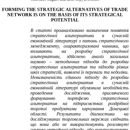
FORMING
THE
STRATEGIC ALTERNATIVES OF
TRADE
NETWORK IS ON THE BASIS OF ITS STRATEGIC
AL
POTENTIAL
В статті проаналізовано визначення поняття
стратегічної альтернативи в сучасній
економічній літературі з питань стратегічного
менеджменту, охарактеризовані чинники, що
впливають на розробку стратегічної
альтернативи, здійснено аналіз загальних
науково – методичних підходів до розробки
стратегічних альтернатив та підходів різних
шкіл стратегій, виявлені їх переваги та недоліки.
Невизначеність єдиного підходу до розробки
стратегічних альтернатив в сучасній
економічній літературі обумовила необхідність
проведення дослідження, присвяченого
формуванню портфелю стратегічних
альтернатив на підприємствах роздрібної
торгівлі продуктами харчування Донецької
області. Результати діагностики на
досліджуваних торговельних мережах свідчать
що вони або не використовують розглянуті
науково-методичні підходи, або використовують