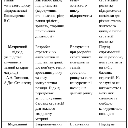
етапів
життєвого циклу
етапу
стратегіями
життєвого циклу
підприємства
життєвого
розвитку
підприємства)
(зародження,
циклу
підприємства
Пономаренко
становлення, ріст,
підприємства
(оскільки для
В.С.
рання зрілість,
різних етапів
зрілість, старіння,
життєвого
припинення
циклу є типові
діяльності).
стратегії
розвитку
Матричний
Розробка
Врахування
Підхід
підхід
стратегічних
при розробці
спрямований
(на підставі
альтернатив на
стратегічних
не на розробку
влучання в
підставі матриці,
альтернатив
альтернатив, а
певний квадрат
що пов
’
язує темпи
темпів
на вибір
матриці)
зростання ринку
зростання
базових
А.А. Томпсон,
та силу
ринку та сили
стратегій. Не
А.Дж. Стрікленд
конкурентної
конкурентної
зрозуміло як
позиції. Підхід
позиції на
визначаються
передбачає
даному ринку.
межі між
запропонування
сильною та
базових стратегій
слабкою
для кожного
конкурентною
квадранту
позицією
матриці.
Модельний
Запропонування
Врахування
Підхід не