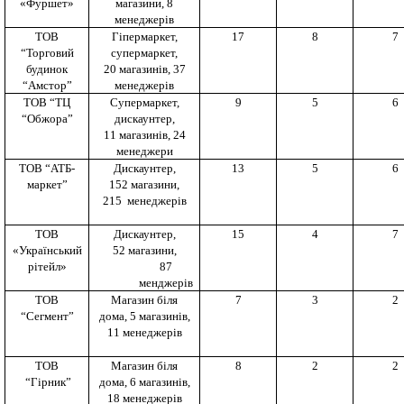
«Фуршет»
магазини, 8
менеджерів
ТОВ
Гіпермаркет,
17
8
7
“Торговий
супермаркет,
будинок
20 магазинів, 37
“Амстор”
менеджерів
ТОВ “ТЦ
Супермаркет,
9
5
6
“Обжора”
дискаунтер,
11 магазинів, 24
менеджери
ТОВ “АТБ-
Дискаунтер,
13
5
6
маркет”
152 магазини,
215 менеджерів
ТОВ
Дискаунтер,
15
4
7
«Український
52 магазини,
рітейл»
87
менджерів
ТОВ
Магазин біля
7
3
2
“Сегмент”
дома, 5 магазинів,
11 менеджерів
ТОВ
Магазин біля
8
2
2
“Гірник”
дома, 6 магазинів,
18 менеджерів