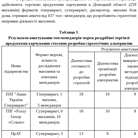
здійснюють торгівлю продуктами харчування в Донецькій області (259
магазинів) форматів гіпермаркет, супермаркет, дискаунтер, магазин біля
дома, отримані анкети від 437 топ - менеджерів, що розробляють стратегічні
напрямки діяльності магазинів.
Таблиця 3
.
Результати анкетування топ-менеджерів мереж роздрібної торгівлі
продуктами харчування стосовно розробки стратегічних альтернатив
Результати анкетуванн
Формат мережі,
Діагнос
кількість
Діагностика
викорис
Діагностика
Назва
досліджених
готовності
науко
організації
підприємства
магазинів та
до
методи
розробки
опитаних
розробки
підході
альтернатив
менеджерів
стратегій
розро
альтерн
ПАТ “Ашан
Гіпермаркет, 1
18
10
9
Україна
магазин,
Гіпермаркет”
5 менеджерів
ТПГ «
Fozzy
Супермаркет, 6
16
10
8
Group
магазинів, 16
«Сільпо»
менеджерів
ПрАТ
Супермаркет, 3
13
9
6