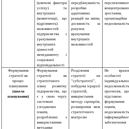
(ключові фактори
передбачуваність
перспективног
успіху) та
розробки
концентровано
внутрішніх
адаптивних
зростання,
(компетенції, що
реакцій на зміни,
організаційна
відрізняють)
досяжність за
недосконаліст
можливостей
рахунок
підприємства з
врахування
урахування
внутрішніх
внутрішніх
можливостей
цінностей
менеджменту і
соціальної
відповідальності
Формування
Формування
Розділення
Не врахов
стратегії як
стратегії як
стратегії на
особистої
процес
стратегічного
“субстратегії”,
індивідуальнос
планування
плану розвитку
побудова ієрархії
недосконаліст
(
школа
підприємства, що
стратегій,
прогнозів, щ
планування)
є у свою чергу
використання
підставою
системою
методу сценаріїв,
формування
узгоджених
розширення меж
планів,
планів,
стратегічного
недосконаліст
розроблених з
контролю
інформаційног
використанням
забезпечення
методики