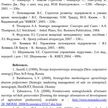
Лэмпел Дж.: Пер. с англ. под ред. Ю.Н. Каптуревского.
—
СПб: «Питер»,
2001.
—
336с.
7.
Пономаренко В.С. Стратегія розвитку підприємств в умовах
кризи: монографія / В.С. Пономаренко, О.М. Тридід, М.О. Кизим. – Х.:
Видавничий дім “ІНЖЕК”, 2003. – 328с.
8.
Thompson A.A. Strategic management: Concepts and Cases / A.A.
Thompson, A.J. Strickland. - 3rded. Plano, Tex: Business Publication, 1984.
9.
Федулова Л.І. Сучасні концепції менеджменту: навч. посібник /
Л.І. Федулова. – К.: Центр учбової літератури, 2007. – 536 с.
10.
Хомяков В.І. Управління потенціалом підприємства / В.І.
Хомяков, І.В. Бакум. – К.: Кондор, 2005. – 400с.
11.
Шершньова З.Є. Стратегічне управління: підручник.- 2-ге вид.,
перероб. і доп. / З.Є. Шершньова. – К.: КНЕУ, 2004. – 699с.
References.
1.
Ansoff, I
.
(1999),
Novaja korporativnaja strategija
[New corporative
strategy], Piter, St.P.-burg, Russia.
2.
Balabanova
,
L
.
V
. (2009),
Strategіchne marketingove upravlіnnja
zbutom pіdpriєmstv
[
Strategic marketing management of sale on enterprise
]:
monograph, DonDUET, Donetsk, Ukraine.
3.
Zabaznova
,
T
.
A
. (2008),
Formirovanie strategicheskih al
'
ternativ
razvitija sel
'
skih proizvodstv
[
Forming the strategic alternatives of development
of agriculture production
]
, available at
:
http
://
www
.
rusnauka
.
com
/
28_
NIOXXI
_2008/
Economics
/35517.
doc
.
htm
.