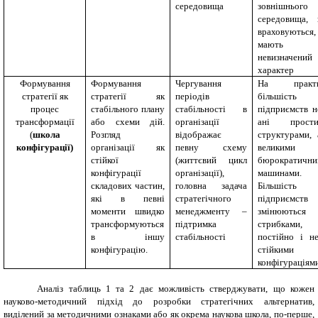
середовища
зовнішнього
середовища,
враховуються,
мають
невизначений
характер
Формування
Формування
Чергування
На практи
стратегії як
стратегії як
періодів
більшість
процес
стабільного плану
стабільності в
підприємств н
трансформації
або схеми дій.
організації
ані прости
(
школа
Розгляд
відображає
структурами, 
конфігурації)
організації як
певну схему
великими
стійкої
(життєвий цикл
бюрократичн
конфігурації
організації),
машинами.
складових частин,
головна задача
Більшість
які в певні
стратегічного
підприємств
моменти швидко
менеджменту –
змінюються
трансформуються
підтримка
стрибками,
в іншу
стабільності
постійно і н
конфігурацію.
стійкими
конфігураціям
Аналіз таблиць 1 та 2 дає можливість стверджувати, що кожен
науково-методичний підхід до розробки стратегічних альтернатив,
виділений за методичними ознаками або як окрема наукова школа, по-перше,