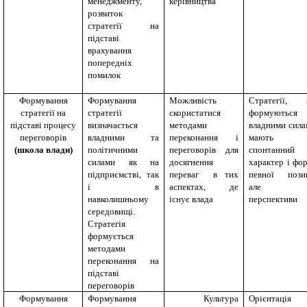
менеджменту,
керівництва
розвиток
стратегії на
підставі
врахування
попередніх
помилок
Формування
Формування
Можливість
Стратегії,
стратегії на
стратегії
скористатися
формуються
підставі процесу
визначається
методами
владними сила
переговорів
владними та
переконання і
мають
(школа влади)
політичними
переговорів для
спонтанний
силами як на
досягнення
характер і фо
підприємстві, так
переваг в тих
певної позиц
і в
аспектах, де
але н
навколишньому
існує влада
перспективи
середовищі.
Стратегія
формується
методами
переконання на
підставі
переговорів
Формування
Формування
Культура
Орієнтація