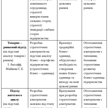
зовнішнього
цільових
цільових
середовища;
ринків
ринків.
стратегії
використання
сильних сторін;
стратегії
ліквідації слабких
сторін
підприємства
Товарно –
Розробка
Враховує
Ототожнення
ринковий підхід
стратегічних
традиційні
стратегічних
(на підставі
альтернатів на
бізнес-
альтернатив з
аналізу товарів і
підставі аналізу
одиниці,
типовими,
ринків)
бізнес - портфелю
обґрунтовує
базовими
І. Ансофф,
підприємства
необхідність
стратегіями
Майкова С.Е.
(стратегічних
створення
розвитку
бізнес – одиниць)
нових бізнес-
стратегічних
одиниць та
бізнес-одиниць
виходу на нові
підприємства
цільові ринки
Підхід
Розробка
Врахування
Ототожнення
життєвого
стратегічних
при розробці
стратегічних
циклу
альтернатив
стратегічних
альтернатив з
(на підставі
залежно від етапу
альтернатив
типовими