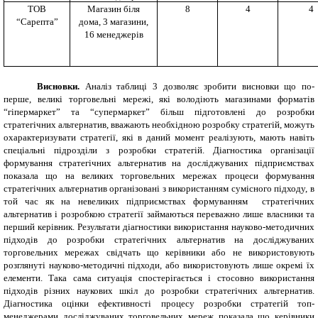
ТОВ
Магазин біля
8
4
4
“Сарепта”
дома, 3 магазини,
16 менеджерів
Висновки.
Аналіз таблиці 3 дозволяє зробити висновки що по-
перше, великі торговельні мережі, які володіють магазинами форматів
“гіпермаркет” та “супермаркет” більш підготовлені до розробки
стратегічних альтернатив, вважають необхідною розробку стратегій, можуть
охарактеризувати стратегії, які в даний момент реалізують, мають навіть
спеціальні підрозділи з розробки стратегій. Діагностика організації
формування стратегічних альтернатив на досліджуваних підприємствах
показала що на великих торговельних мережах процеси формування
стратегічних альтернатив організовані з використанням сумісного підходу, в
той час як на невеликих підприємствах формуванням стратегічних
альтернатив і розробкою стратегії займаються переважно лише власники та
перший керівник. Результати діагностики використання науково-методичних
підходів до розробки стратегічних альтернатив на досліджуваних
торговельних мережах свідчать що керівники або не використовують
розглянуті науково-методичні підходи, або використовують лише окремі їх
елементи. Така сама ситуація спостерігається і стосовно використання
підходів різних наукових шкіл до розробки стратегічних альтернатив.
Діагностика оцінки ефективності процесу розробки стратегій топ-
менеджерами досліджуваних торговельних мереж показала що керівники