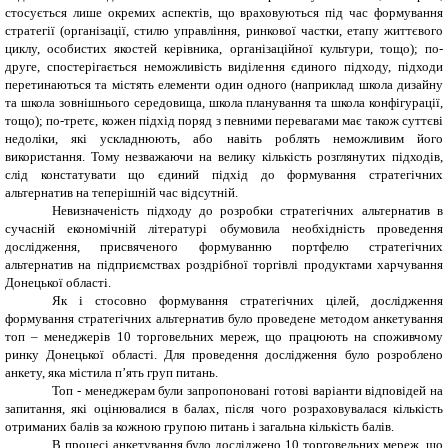
стосується лише окремих аспектів, що враховуються під час формування
стратегії (організації, стилю управління, ринкової частки, етапу життєвого
циклу, особистих якостей керівника, організаційної культури, тощо); по-
друге, спостерігається неможливість виділення єдиного підходу, підходи
перетинаються та містять елементи один одного (наприклад школа дизайну
та школа зовнішнього середовища, школа планування та школа конфігурації,
тощо); по-третє, кожен підхід поряд з певними перевагами має також суттєві
недоліки, які ускладнюють, або навіть роблять неможливим його
використання. Тому незважаючи на велику кількість розглянутих підходів,
слід констатувати що єдиний підхід до формування стратегічних
альтернатив на теперішній час відсутній.
Невизначеність підходу до розробки стратегічних альтернатив в
сучасній економічній літературі обумовила необхідність проведення
дослідження, присвяченого формуванню портфелю стратегічних
альтернатив на підприємствах роздрібної торгівлі продуктами харчування
Донецької області.
Як і стосовно формування стратегічних цілей, дослідження
формування стратегічних альтернатив було проведене методом анкетування
топ – менеджерів 10 торговельних мереж, що працюють на споживчому
ринку Донецької області. Для проведення дослідження було розроблено
анкету, яка містила п
’
ять груп питань.
Топ - менеджерам були запропоновані готові варіанти відповідей на
запитання, які оцінювалися в балах, після чого розраховувалася кількість
отриманих балів за кожною групою питань і загальна кількість балів.
В процесі анкетування було досліджено 10 торговельних мереж, що