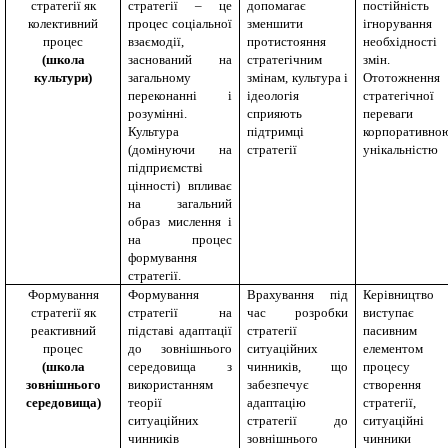
стратегії як
стратегії – це
допомагає
постійніст
колективний
процес соціальної
зменшити
ігнорування
процес
взаємодії,
протистояння
необхідності
(школа
заснований на
стратегічним
змін.
культури)
загальному
змінам, культура і
Ототожнення
переконанні і
ідеологія
стратегічної
розумінні.
сприяють
переваги
Культура
підтримці
корпоративно
(домінуючи на
стратегії
унікальністю
підприємстві
цінності) впливає
на загальний
образ мислення і
на процес
формування
стратегії.
Формування
Формування
Врахування під
Керівництво
стратегії як
стратегії на
час розробки
виступає
реактивний
підставі адаптації
стратегії
пасивним
процес
до зовнішнього
ситуаційних
елементом
(школа
середовища з
чинників, що
процесу
зовнішнього
використанням
забезпечує
створення
середовища)
теорії
адаптацію
стратегії,
ситуаційних
стратегії до
ситуаційні
чинників
зовнішнього
чинники