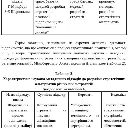
підхід
трьох базових
трьох базових
пропонує
Г. Мінцберг,
моделей розробки
моделей
методики
З.Є Шершньова
стратегій:
розробки
розробки
планової,
стратегії
стратегічних
підприємницької
альтернатив.
“навчання на
досвіді”
Окрім загальних, заснованих на окремих аспектах діяльності
підприємства, що враховуються в процесі стратегічного планування, окрему
нішу в теорії стратегічного планування займають науково - методичні
підходи до формування стратегічних альтернатив різних шкіл стратегій, що
ретельно описані Г. Мінцбергом, Б. Альстрендом та Д. Лемпелом (таблиця 2).
Таблиця 2
.
Характеристика науково-методичних підходів до розробки стратегічних
альтернатив різних шкіл стратегій
[
розроблено на підставі 6
]
Назва підходу,
Сутність підходу
Переваги
Недоліки
школа
Формування
Формування
Узгодженість
Обмеженість
стратегії як
стратегії на
потенціалу
врахуванням
процес
підставі
зовнішнього та
внутрішніх
осмислення
співпадіння
внутрішнього
можливостей,
(
школа дизайну
)
зовнішніх
середовища,
обмеження