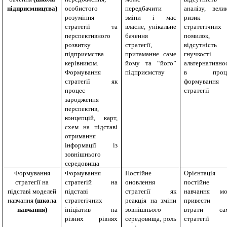
підприємництва)
особистого
передбачити
аналізу, вели
розуміння
зміни і має
ризик
стратегії та
власне, унікальне
стратегічних
перспективного
бачення
помилок,
розвитку
стратегії,
відсутність
підприємства
притаманне саме
гнучкості
керівником.
йому та “його”
альтернативно
Формування
підприємству
в проце
стратегії як
формування
процес
стратегії
зародження
перспектив,
концепцій, карт,
схем на підставі
отримання
інформації із
зовнішнього
середовища
Формування
Формування
Постійне
Орієнтація
стратегії на
стратегій на
оновлення
постійне
підставі моделей
підставі
стратегії як
навчання м
навчання
(школа
стратегічних
реакція на зміни
привести 
навчання)
ініціатив на
зовнішнього
втрати сам
різних рівнях
середовища, роль
стратегії