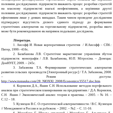
половини досліджуваних підприємств вважають процес розробки стратегій
на власному підприємстві взагалі неефективним, а керівники другої
половини досліджуваних підприємств вважають процес розробки стратегій
ефективним лише у деяких випадках. Таким чином проведене дослідження
підтверджує відсутність дієвого єдиного підходу до формування
стратегічних альтернатив на торговельному підприємстві, розробка якого
може бути рекомендованою як напрямок подальших досліджень.
Література.
1.
Ансофф И. Новая корпоративная стратегия
/ И.Ансофф – СПб.:
Питер, 1999.-
416с.
2.
Балабанова Л.В. Стратегічне маркетингове управління збутом
підприємств: монографія / Л.В. Балабанова, Ю.П. Мітрохіна. – Донецьк:
ДонНУЕТ, 2009. – 245с.
3.
Забазнова Т.А. Формирование стратегических альтернатив
развития сельских производств [Электронный ресурс] / Т.А. Забазнова, 2008.
– Режим доступа:
http://www.rusnauka.com/28_NIOXXI_2008/Economics/35517.doc.htm
.
4.
Корнилов Д.А., Яшин С.Н. Использование методов портфельного
анализа при стратегическом планировании на предприятиях / Д.А. Корнилов,
С.Н. Яшин // Экономический анализ: теория и практика. – 2005. – № 16. –
С.12 – 18
.
5.
Кузнецов В.С. О стратегической альтернативности / В.С. Кузнецов
// Менеджмент в России и за рубежом. – 2002. – №2. – С. 11-16.
6.
Минцберг Г. Школы стратегий / Минцберг Г., Альстрэнд Б.,