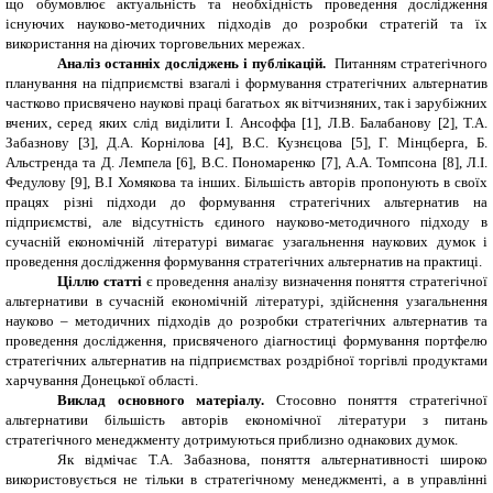
що обумовлює актуальність та необхідність проведення дослідження
існуючих науково-методичних підходів до розробки стратегій та їх
використання на діючих торговельних мережах.
Аналіз останніх досліджень і публікацій.
Питанням стратегічного
планування на підприємстві взагалі і формування стратегічних альтернатив
частково присвячено наукові праці багатьох як вітчизняних, так і зарубіжних
вчених, серед яких слід виділити І. Ансоффа [1], Л.В. Балабанову [2], Т.А.
Забазнову [3], Д.А. Корнілова [4], В.С. Кузнєцова [5], Г. Мінцберга, Б.
Альстренда та Д. Лемпела [6], В.С. Пономаренко [7], А.А. Томпсона [8], Л.І.
Федулову [9], В.І Хомякова та інших. Більшість авторів пропонують в своїх
працях різні підходи до формування стратегічних альтернатив на
підприємстві, але відсутність єдиного науково-методичного підходу в
сучасній економічній літературі вимагає узагальнення наукових думок і
проведення дослідження формування стратегічних альтернатив на практиці.
Ціллю статті
є проведення аналізу визначення поняття стратегічної
альтернативи в сучасній економічній літературі, здійснення узагальнення
науково – методичних підходів до розробки стратегічних альтернатив та
проведення дослідження, присвяченого діагностиці формування портфелю
стратегічних альтернатив на підприємствах роздрібної торгівлі продуктами
харчування Донецької області.
Виклад основного матеріалу.
Стосовно поняття стратегічної
альтернативи більшість авторів економічної літератури з питань
стратегічного менеджменту дотримуються приблизно однакових думок.
Як відмічає Т.А. Забазнова, поняття альтернативності широко
використовується не тільки в стратегічному менеджменті, а в управлінні