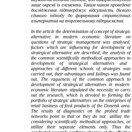
лише окремі їх елементи. Таким чином проведене
дослідження підтверджує відсутність дієвого
єдиного підходу до формування стратегічних
альтернатив на торговельному підприємстві.
In the article
the
determination of concept of strategic
alternative in modern economic literature on
questions of strategic management
wa
s analysed,
factors which
are
influenc
ing
for development of
strategic
al
alternative are described, the analysis of
the
common
scientifically methodical
approaches to
development of strategic
al
alternatives and
approaches of different schools of strategies
was
carried out, their advantages and failings
was
found
out. The vagueness of the
common approach to
development of strategic
al
alternatives in modern
economic literature stipulated the necessity
to carry
out the
research,
which is
devoted
to
forming the
portfolio of strategic alternatives on the enterprises of
retail business of feed products of the Donetsk area.
The results of diagnostics on the probed
trade
networks
point to
that or they do not utillize the
consider
ing
scientifically methodical approaches, or
utillize their separate elements only.
T
hus
the