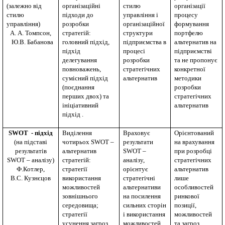
(залежно від
організаційні
стилю
організації
стилю
підходи до
управління і
процесу
управління)
розробки
організаційної
формування
А. А. Томпсон,
стратегій:
структури
портфелю
Ю.В. Бабанова
головний підхід,
підприємства в
альтернатив на
підхід
процесі
підприємстві
делегування
розробки
та не пропонує
повноважень,
стратегічних
конкретної
сумісний підхід
альтернатив
методики
(поєднання
розробки
перших двох) та
стратегічних
ініціативний
альтернатив
підхід .
SWOT
- підхід
Виділення
Враховує
Орієнтований
(на підставі
чотирьох
SWOT
–
результати
на врахування
результатів
альтернатив
SWOT
–
при розробці
SWOT
– аналізу)
стратегій:
аналізу,
стратегічних
Ф.Котлер,
стратегії
орієнтує
альтернатив
В.С. Кузнєцов
використання
стратегічні
лише
можливостей
альтернативи
особливостей
зовнішнього
на посилення
ринкової
середовища;
сильних сторін
позиції,
стратегії
і використання
можливостей
усунення загроз
можливостей
та загроз