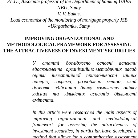
Ph.D., Associate professor of the Department of
banking,UABS
NBU, Sumy
V. V. Bukus,
Lead economist of the monitoring of mortgage property
JSB
«
Ukrgasbank
»
, Sumy
IMPROVING ORGANIZATIONAL AND
METHODOLOGICAL FRAMEWORK FOR ASSESSING
THE ATTRACTIVENESS OF INVESTMENT SECURITIES
У статті досліджено основні аспекти
вдосконалення організаційно-методичних засад
оцінки інвестиційної привабливості цінних
паперів, зокрема, розроблено метод, який
дозволяє здійснити банку комплексну оцінку
якісних та кількісних аспектів діяльності
емітента.
In this article were researched
the main aspects of
improving organizational and methodological
framework for assessing the attractiveness of
investment securities, in particular, have developed a
method that allows for a comprehensive assessment