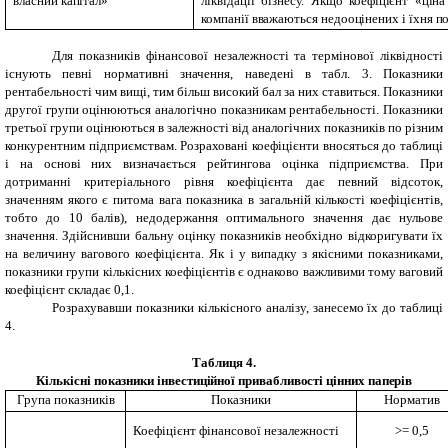
власний капітал»
ліквідації бізнесу. Якщо коефіцієнт «цін
компанії вважаються недооцінених і їхня п
Для показників фінансової незалежності та термінової ліквідності
існують певні нормативні значення, наведені в табл. 3. Показники
рентабельності чим вищі, тим більш високий бал за них ставиться. Показники
другої групи оцінюються аналогічно показникам рентабельності. Показники
третьої групи оцінюються в залежності від аналогічних показників по різним
конкурентним підприємствам. Розраховані коефіцієнти вносяться до таблиці
і на основі них визначається рейтингова оцінка підприємства. При
дотриманні критеріального рівня коефіцієнта дає певний відсоток,
значенням якого є питома вага показника в загальній кількості коефіцієнтів,
тобто до 10 балів), недодержання оптимального значення дає нульове
значення. Здійснивши бальну оцінку показників необхідно відкоригувати їх
на величину вагового коефіцієнта. Як і у випадку з якісними показниками,
показники групи кількісних коефіцієнтів є однаково важливими тому ваговий
коефіцієнт складає 0,1.
Розрахувавши показники кількісного аналізу, занесемо їх до таблиці
4.
Таблиця 4.
Кількісні п
оказники інвестиційної привабливості цінних паперів
Група показників
Показники
Норматив
Коефіцієнт фінансової незалежності
>= 0,5