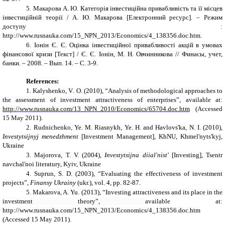
5.
Макарова А. Ю.
Категорія інвестиційна привабливість та її місцев
інвестиційній теорії / А. Ю. Макарова
[Електронний ресурс]. – Режим
доступу :
http://www.rusnauka.com/15_NPN_2013/Economics/4_138356.doc.htm.
6.
Іонін Є. Є. Оцінка інвестиційної привабливості акцій в умовах
фінансової кризи
[Текст]
/ Є. Є. Іонін, М. Н. Овчинникова // Финасы, учет,
банки. – 2008. – Вып. 14.
–
С. 3-9.
References:
1.
Kalyshenko
,
V
.
O
. (2010),
“
Analysis of methodological approaches to
the assessment of investment attractiveness of enterprises
”,
available at:
http://www.rusnauka.com/13_NPN_2010/Economics/65704.doc.htm
(
Accessed
15 May 2011).
2.
Rudnichenko, Ye. M.
Riasnykh, Ye. H. and Havlovs'ka, N. I.
(2010),
Investytsijnyj
menedzhment
[
Investment
Management
], KhNU
,
Khmel'nyts'ky
j,
Ukraine
3.
Majorova, T. V.
(2004),
Investytsijna diial'nist'
[Investing], Tsentr
navchal'noi literatury, Kyiv, Ukraine
4.
Suprun
,
S. D.
(2003), “Evaluating the effectiveness of investment
projects”,
Finansy Ukrainy
(ukr.), vol. 4, pp. 82-87.
5.
Makarova
,
A. Yu.
(2013), “Investing attractiveness and its place in the
investment theory”,
available at:
http://www.rusnauka.com/15_NPN_2013/Economics/4_138356.doc.htm
(
Accessed 15 May 2011).