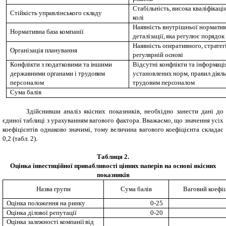
Стабільність, висока кваліфікаці
Стійкість управлінського складу
колі
Наявність внутрішньої норматив
Нормативна база компанії
деталізації, яка регулює порядо
Наявність оперативного, стратегі
Організація планування
регулярній основі
Конфлікти з податковими та іншими
Відсутні конфлікти та інформаці
державними органами і трудовим
установлених норм, правил діяль
персоналом
трудовим персоналом
Сума балів
Здійснивши аналіз якісних показників, необхідно занести дані до
єдиної таблиці з урахуванням вагового фактора. Вважаємо, що значення усіх
коефіцієнтів однаково значимі, тому величина вагового коефіцієнта складає
0,2 (табл. 2).
Таблиця 2.
Оцінка інвестиційної привабливості цінних паперів на основі якісних
показників
Назва групи
Сума балів
Ваговий коефі
Оцінка положення на ринку
0-25
Оцінка ділової репутації
0-20
Оцінка залежності компанії від