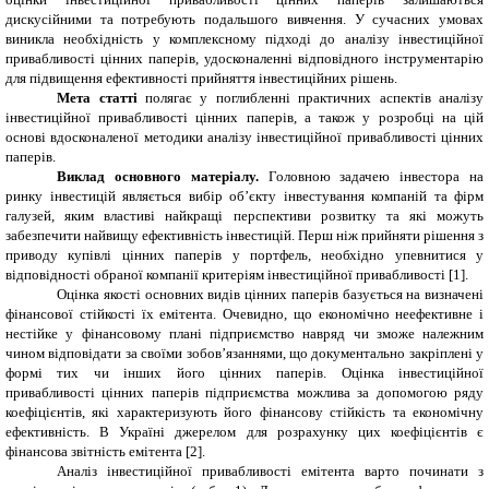
дискусійними та потребують подальшого вивчення. У сучасних умовах
виникла необхідність у комплексному підході до аналізу інвестиційної
привабливості цінних паперів, удосконаленні відповідного інструментарію
для підвищення ефективності прийняття інвестиційних рішень.
Мета статті
полягає у поглибленні практичних аспектів аналізу
інвестиційної привабливості цінних паперів, а також у розробці на цій
основі вдосконаленої методики аналізу інвестиційної привабливості цінних
паперів.
Виклад основного матеріалу.
Головною задачею інвестора на
ринку інвестицій являється вибір об’єкту інвестування компаній та фірм
галузей, яким властиві найкращі перспективи розвитку та які можуть
забезпечити найвищу ефективність інвестицій.
Перш ніж прийняти рішення з
приводу купівлі цінних паперів у портфель, необхідно упевнитися у
відповідності обраної компанії критеріям інвестиційної привабливості [1].
Оцінка якості основних видів цінних паперів базується на визначені
фінансової стійкості їх емітента. Очевидно, що економічно неефективне і
нестійке у фінансовому плані підприємство навряд чи зможе належним
чином відповідати за своїми зобов’язаннями, що документально закріплені у
формі тих чи інших його цінних паперів. Оцінка інвестиційної
привабливості цінних паперів підприємства можлива за допомогою ряду
коефіцієнтів, які характеризують його фінансову стійкість та економічну
ефективність. В Україні джерелом для розрахунку цих коефіцієнтів є
фінансова звітність емітента
[2]
.
Аналіз інвестиційної привабливості емітента варто починати з