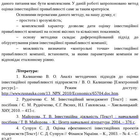
даного питання має бути комплексним. У даній роботі запропоновано метод
оцінки інвестиційної привабливості саме за таким критерієм.
Основними перевагами даного методу, на нашу думку, є:
–
простота і зрозумілість;
–
комплексний характер: дозволяє дати оцінку інвестиційної
привабливості компанії на основі якісних та кількісних показників;
–
основу методики складає диференційований підхід до
обґрунтування рівня інвестиційної привабливості компанії;
–
можливість визначити «контрольні точки» інвестиційної
привабливості компанії, встановити, за якими параметрами компанія не
відповідає еталонному рівню.
Література:
1.
Калишенко
В
.
О
.
Аналіз методичних підходів до оцінки
інвестиційної привабливості підприємств / В. О. Калишенко
[
Електронний
ресурс
].–
Режим доступу:
http://www.rusnauka.com/13_NPN_2010/Economics/65704.doc.htm
.
2.
Рудніченко Є. М. Інвестиційний менеджмент
[Текст
] : навч.
посібник / Є. М. Рудніченко, Є.Г. Рясних, Н.І. Гавловська. – Хмельницький:
ХНУ, 2010. – 415 с.
3.
Майорова, Т. В. Інвестиційна діяльність
[Текст]
: навчальний
посібник / Т. В. Майорова. – К.: Центр навчальної літератури, 2004. – 376 с
.
4.
Супрун С. Д. Оцінка ефективності інвестиційних проектів
підприємств
[Текст
] / С. Д. Супрун // Фінанси України. – К., 2003. – № 4. – С.
82-87.