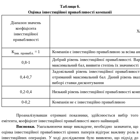
Таблиця 6.
Оцінка інвестиційної привабливості компанії
Діапазон значень
коефіцієнта
Х
інвестиційної
привабливості
К
= 1
Компанія є інвестиційно привабливою за всіма 
інв. привабл.
Добрий рівень інвестиційної привабливості. Ва
0,8-1
максимальний бал, виявити степінь їх значимості
Задовільний рівень інвестиційної привабливост
0,4-0,7
отриманий максимальний бал. Даний рівень вказ
виборі ставки дисконтування
0,2-0,4
Низький рівень інвестиційної привабливості комп
0-0,2
Компанія не є інвестиційно привабливою
Проаналізувавши отримані показники, здійснюється вибір того
емітента, коефіцієнт інвестиційної привабливості якого найвищий.
Висновки.
Узагальнюючи вище викладене, необхідно зазначити, що
оцінка інвестиційної привабливості цінних паперів відіграє важливу роль в
інвестиційних операціях. У ході дослідження було виявлено, що підхід до