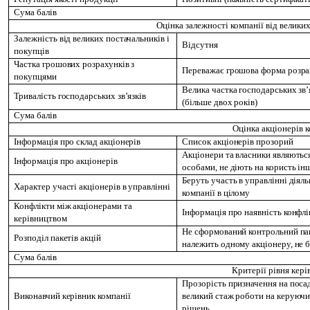
Сума балів
Оцінка залежності компанії від великих
Залежність від великих постачальників і
Відсутня
покупців
Частка грошових розрахунків з
Переважає грошова форма розр
покупцями
Велика частка господарських зв’
Тривалість господарських зв’язків
(більше двох років)
Сума балів
Оцінка акціонерів к
Інформація про склад акціонерів
Список акціонерів прозорий
Акціонери та власники являютьс
Інформація про акціонерів
особами, не діють на користь ін
Беруть участь в управлінні діяль
Характер участі акціонерів в управлінні
компанії в цілому
Конфлікти між акціонерами та
Інформація про наявність конфлі
керівництвом
Не сформований контрольний пак
Розподіл пакетів акцій
належить одному акціонеру, не 
Сума балів
Критерії рівня кері
Прозорість призначення на посад
Виконавчий керівник компанії
великий стаж роботи на керуючи
рішень