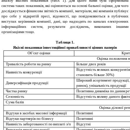
аналізу якісних показників (табл. 1). Для цього нами була сформована
система таких показників, які оцінюються на основі бальної оцінки, для чого
досліджується фінансова звітність компанії, матеріали, які компанія публікує
про себе у відкритій пресі, відомості, що повідомляються в публічних
виступах керівників компанії, дані, що надходять по каналах електронних
інформаційних систем, результати досліджень, виконаних іншими
організаціями тощо.
Таблиця 1.
Якісні п
оказники інвестиційної привабливості цінних паперів
Об’єкт оцінки
Крит
Оцінка положення н
Тривалість роботи на ринку
Більше двох років
Відсутність великих конкурентів 
Наявність конкуренції
становить більше 30%)
Широкий асортимент продукції, 
Диверсифікація продукції
ринок), унікальність продукції
Частка ринку
Позитивна динаміка по даним ре
Сезонність
Відсутність впливу даного факт
Сума балів
Оцінка ділової реп
Відгуки в засобах масової інформації
Позитивні
Відгуки партнерів по бізнесу
Позитивні
Наявність заборгованості по виплаті з/п
Відсутні
Репутація якості продукції
Позитивні (наявність сертифікаті