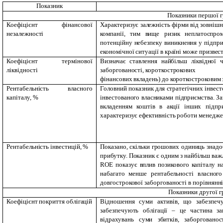
Показник
Показники першої 
Коефіцієнт фінансової
Характеризує залежність фірми від зовнішн
незалежності
компанії, тим вище ризик неплатоспром
потенційну небезпеку виникнення у підпри
економічної ситуації в країні може призвес
Коефіцієнт термінової
Визначає ставлення найбільш ліквідної 
ліквідності
заборгованості, короткострокових
фінансових вкладень) до короткостроковим 
Рентабельність власного
Головний показник для стратегічних інвест
капіталу, %
інвестованого власниками підприємства. З
вкладенням коштів в акції інших підпри
характеризує ефективність роботи менеджер
Рентабельність інвестицій, %
Показано, скільки грошових одиниць знадо
прибутку. Показник є одним з найбільш важ
ROE показує вплив позикового капіталу 
набагато менше рентабельності власного
довгострокової заборгованості в порівнянн
Показники другої г
Коефіцієнт покриття облігацій
Відношення суми активів, що забезпечу
забезпечують облігації – це частина за
відрахувань суми збитків, заборговано