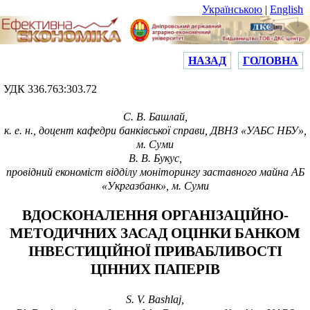
Українською
|
English
НАЗАД
ГОЛОВНА
УДК 336.763:303.72
С. В. Башлай,
к. е. н., доцент кафедри банківської справи,
ДВНЗ
«
УАБС НБУ
»
,
м. Суми
В. В. Букус,
провідний економіст відділу моніторингу заставного майна АБ
«Укргазбанк», м. Суми
ВДОСКОНАЛЕННЯ ОРГАНІЗАЦІЙНО-
МЕТОДИЧНИХ ЗАСАД ОЦІНКИ БАНКОМ
ІНВЕСТИЦІЙНОЇ ПРИВАБЛИВОСТІ
ЦІННИХ ПАПЕРІВ
S. V.
Bashlaj,