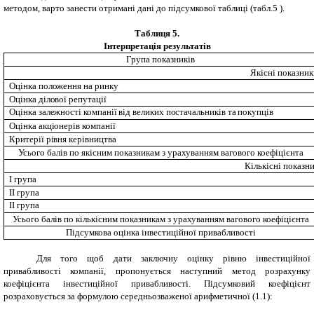
методом, варто занести отримані дані до підсумкової таблиці (табл.5 ).
Таблиця 5.
Інтерпретація результатів
Група показників
Якісні показник
Оцінка положення на ринку
Оцінка ділової репутації
Оцінка залежності компанії від великих постачальників та покупців
Оцінка акціонерів компанії
Критерії рівня керівництва
Усього балів по якісним показникам з урахуванням вагового коефіцієнта
Кількісні показн
І група
ІІ група
ІІ група
Усього балів по кількісним показникам з урахуванням вагового коефіцієнта
Підсумкова оцінка інвестиційної привабливості
Для того щоб дати заключну оцінку рівню інвестиційної
привабливості компанії, пропонується наступний метод розрахунку
коефіцієнта інвестиційної привабливості. Підсумковий коефіцієнт
розраховується за формулою середньозваженої арифметичної (1.1):