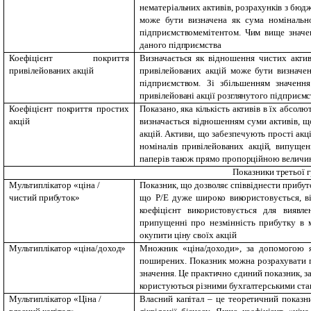
нематеріальних активів, розрахунків з бюдж
може бути визначена як сума номінально
підприємством­емітентом. Чим вище значен
даного підприємства
Коефіцієнт покриття
Визначається як відношення чистих акти
привілейованих акцій
привілейованих акцій може бути визначен
підприємством. Зі збільшенням значення
привілейовані акції розглянутого підприємс
Коефіцієнт покриття простих
Показано, яка кількість активів в їх абсо
акцій
визначається відношенням суми активів, щ
акцій. Активи, що забезпечують прості акц
номіналів привілейованих акцій, випуще
паперів також прямо пропорційною величи
Показники третьої 
Мультиплікатор «ціна /
Показник, що дозволяє співвіднести прибут
чистий прибуток»
що Р/Е дуже широко використовується, ві
коефіцієнт використовується для виявл
припущенні про незмінність прибутку в м
окупити ціну своїх акцій
Мультиплікатор «ціна/доход»
Множник «ціна/доходи», за допомогою 
поширених. Показник можна розрахувати пр
значення. Це практично єдиний показник, за
користуються різними бухгалтерськими ст
Мультиплікатор «Ціна /
Власний капітал – це теоретичний показни