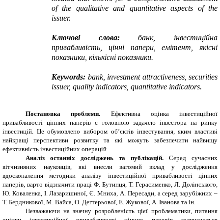
of the qualitative and quantitative aspects of the
issuer.
Ключові слова:
банк, інвестиційна
привабливість, цінні папери, емітент, якісні
показники, кількісні показники.
Keywords:
bank, investment attractiveness, securities
issuer, quality indicators, quantitative indicators.
Постановка проблеми.
Ефективна оцінка інвестиційної
привабливості цінних паперів є головною задачею інвестора на ринку
інвестицій. Це обумовлено вибором об’єктів інвестування, яким
властиві
найкращі перспективи розвитку та які можуть забезпечити найвищу
ефективність інвестиційних операцій.
Аналіз останніх досліджень та публікацій.
Серед сучасних
вітчизняних науковців, які внесли вагомий вклад у дослідження
вдосконалення методики аналізу інвестиційної привабливості цінних
паперів, варто відзначити праці Ф. Бутинця, Т. Герасименко, Л. Долінського,
Ю. Коваленка, І. Лазаришиної, Є. Мниха, А. Пересади, а серед зарубіжних –
Т. Бердникової, М. Вайса, О. Дегтерьової, Е. Жукової, А. Іванова та ін.
Незважаючи на значну розробленість цієї проблематики, питання
оцінки інвестиційної привабливості цінних паперів залишаються