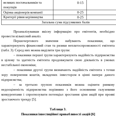
великих постачальників та
0-15
покупців
Оцінка акціонерів компанії
0-25
Критерії рівня керівництва
0-25
Загальна сума підсумкових балів
Проаналізувавши якісну інформацію про емітентів, необхідно
провести кількісний аналіз.
Першочергового значення набувають показники, що
характеризують фінансовий стан та ризики неплатоспроможності емітента
(табл. 3). Серед них можна виділити три групи:
–
показники першої групи характеризують надійність підприємства
в цілому та здатність емітента продовжувати свою діяльність в умовах
нестабільної економіки;
–
показники другої групи визначають надійність емітента з точки
зору повернення коштів, вкладених інвестором в цінні папери даного
підприємства;
–
за третьою групою показників можна оцінити ринкову
недооціненість підприємства порівняно з його основними галузевими
конкурентами і спрогнозувати потенціал зростання ціни акцій при прояві
зростаючого тренду
[5]
.
Таблиця 3.
Показники інвестиційної привабливості акцій [
6
]