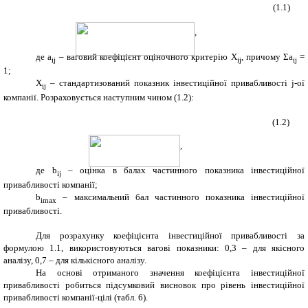
(1.1)
,
де a
–
ваговий коефіцієнт оціночного критерію Х
, причому Σa
=
ij
ij
ij
1;
Х
– стандартизований показник інвестиційної привабливості j-ої
ij
компанії. Розраховується наступним чином (1.2):
(1.2)
,
де b
– оцінка в балах частинного показника інвестиційної
ij
привабливості компанії;
b
– максимальний бал частинного показника інвестиційної
imax
привабливості.
Для розрахунку коефіцієнта інвестиційної привабливості за
формулою 1.1, використовуються вагові показники: 0,3 – для якісного
аналізу, 0,7 – для кількісного аналізу.
На основі отриманого значення коефіцієнта інвестиційної
привабливості робиться підсумковий висновок про рівень інвестиційної
привабливості компанії-цілі (табл. 6).