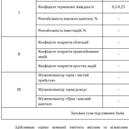
Коефіцієнт термінової ліквідності
0,2-0,25
І
Рентабельність власного капіталу, %
-
Рентабельність інвестицій, %
-
Коефіцієнт покриття облігацій
-
Коефіцієнт покриття привілейованих
ІІ
-
акцій
Коефіцієнт покриття простих акцій
-
Мультиплікатор «ціна / чистий
-
прибуток»
ІІІ
Мультиплікатор «ціна/доход»
-
Мультиплікатор «Ціна / власний
-
капітал»
Загальна сума підсумкових балів
Здійснивши оцінку компанії емітента якісним та кількісним