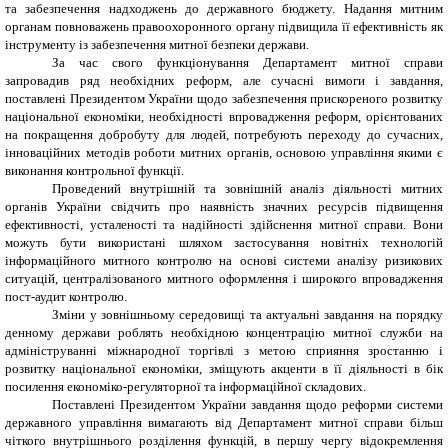
та забезпечення надходжень до державного бюджету. Надання митним
органам повноважень правоохоронного органу підвищила її ефективність як
інструменту із забезпечення митної безпеки держави.
За час свого функціонування
Департамент митної справи
запровадив ряд необхідних реформ, але сучасні вимоги і завдання,
поставлені Президентом України щодо забезпечення прискореного розвитку
національної економіки, необхідності впровадження реформ, орієнтованих
на покращення добробуту для людей, потребують переходу до сучасних,
інноваційних методів роботи митних органів, основою управління якими є
виконання контрольної функції.
Проведений внутрішній та зовнішній аналіз діяльності митних
органів України свідчить про наявність значних ресурсів підвищення
ефективності, усталеності та надійності здійснення митної справи. Вони
можуть бути використані шляхом застосування новітніх технологій
інформаційного митного контролю на основі системи аналізу ризикових
ситуацій, централізованого митного оформлення і широкого впровадження
пост-аудит контролю.
Зміни у зовнішньому середовищі та актуальні завдання на порядку
денному держави роблять необхідною концентрацію митної служби на
адмініструванні міжнародної торгівлі з метою сприяння зростанню і
розвитку національної економіки, зміщують акценти в її діяльності в бік
посилення економіко-регуляторної та інформаційної складових.
Поставлені Президентом України завдання щодо реформи системи
державного управління вимагають від
Департамент митної справи
більш
чіткого внутрішнього розділення функцій, в першу чергу відокремлення