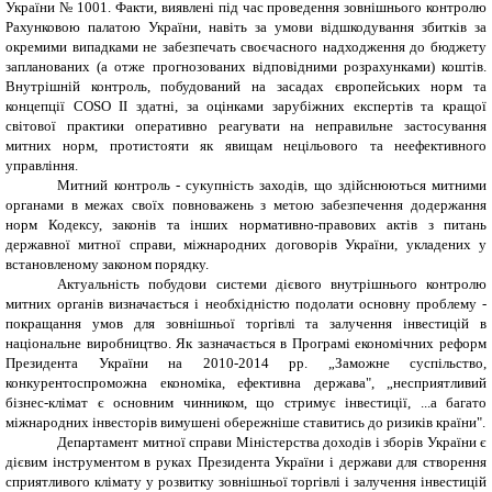
України № 1001.
Факти, виявлені під час проведення зовнішнього контролю
Рахунковою палатою України, навіть за умови відшкодування збитків за
окремими випадками не забезпечать своєчасного надходження до бюджету
запланованих (а отже прогнозованих відповідними розрахунками) коштів.
Внутрішній контроль, побудований на засадах європейських норм та
концепції COSO II здатні, за оцінками зарубіжних експертів та кращої
світової практики оперативно реагувати на неправильне застосування
митних норм, протистояти як явищам нецільового та неефективного
управління.
Митний контроль - сукупність заходів, що здійснюються митними
органами в межах своїх повноважень з метою забезпечення додержання
норм Кодексу, законів та інших нормативно-правових актів з питань
державної митної справи, міжнародних договорів України, укладених у
встановленому законом порядку.
Актуальність побудови системи дієвого внутрішнього контролю
митних органів визначається і необхідністю подолати основну проблему -
покращання умов для зовнішньої торгівлі та залучення інвестицій в
національне виробництво. Як зазначається в Програмі економічних реформ
Президента України на 2010-2014 рр. „Заможне суспільство,
конкурентоспроможна економіка, ефективна держава", „несприятливий
бізнес-клімат є основним чинником, що стримує інвестиції, ...а багато
міжнародних інвесторів вимушені обережніше ставитись до ризиків країни".
Департамент митної справи Міністерства доходів і зборів України
є
дієвим інструментом в руках Президента України і держави для створення
сприятливого клімату у розвитку зовнішньої торгівлі і залучення інвестицій