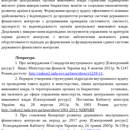
контролю центральних органів виконавчої влади сприятиме підвищенню
якісного рівня використання бюджетних коштів та соціально-економічному
розвитку країни в цілому. Формування процесу аудиту ефективності повинно
здійснюватись у відповідності до пріоритетів розвитку системи державного
фінансового контролю з дотриманням принципів системності, гласності,
прозорості та відповідальності органів центральної виконавчої влади.
Доцільним є використання відповідних інструментів управління та критеріїв
оцінки дієвості контролю з метою забезпечення належного рівня
обґрунтованості підходів до формування та функціонування єдиної системи
державного фінансового контролю.
Література.
1.
Про затвердження Стандартів внутрішнього аудиту
[Електронний
ресурс]:
Наказ Міністерства фінансів України від 4 жовтня 2011р. №1247
Режим доступу:
http://zakon2.rada.gov.ua/laws/show/z1219-11
;
2.
Порядок утворення структурних підрозділів внутрішнього аудиту
та проведення такого аудиту в міністерствах, інших центральних органах
виконавчої влади, їх територіальних органах та бюджетних установах,
які належать до сфери управління міністерств, інших центральних органів
виконавчої влади [Електронний ресурс]:
Постанова Кабінету міністрів
України від 28 вересня 2011р. №1001 Режим доступу:
http://zakon2.rada.gov.ua/laws/show/1001-2011-%D0%BF
3.
Про схвалення Концепції розвитку державного внутрішнього
фінансового контролю на період до 2017 року
[Електронний ресурс]:
Розпорядження Кабінету Міністрів України від 24 травня 2005р. №158-р