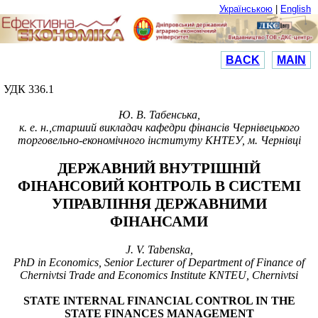
Українською
|
English
BACK
MAIN
УДК 336.1
Ю. В. Табенська,
к. е. н.,старший викладач кафедри фінансів Чернівецького
торговельно-економічного інституту КНТЕУ, м. Чернівці
ДЕРЖАВНИЙ ВНУТРІШНІЙ
ФІНАНСОВИЙ КОНТРОЛЬ В СИСТЕМІ
УПРАВЛІННЯ ДЕРЖАВНИМИ
ФІНАНСАМИ
J.
V.
Tabenska
,
PhD in Economics, Senior Lecturer of Department of Finance of
Chernivtsi Trade and Economics Institute KNTEU, Chernivtsi
STATE INTERNAL FINANCIAL CONTROL IN THE
STATE FINANCES MANAGEMENT