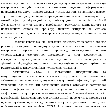
системи внутрішнього контролю та відслідковування результатів реалізації
контрольних заходів повинні враховувати завдання реформування:
приведення структури митної служби у відповідність до адміністративно-
територіального устрою України, приведення національного законодавства у
митній сфері у відповідність до міжнародних стандартів та Місії
Департаменту митної справи
, відображати результати законодавчого та
нормативного спрощення процедур митного контролю та митного
оформлення, спрощення та розширення переліку методів гарантування та
сплати податків.
Наслідки впровадження, виявлення відхилень та недоліків під час
розвитку застосування принципу «єдиного вікна» та єдиного державного
контрольного органу в пункті пропуску, впровадження системи
«уповноважених економічних операторів» за умов забезпечення -
електронного декларування система внутрішнього контролю разом із
діяльністю підрозділу внутрішнього аудиту оцінює та надає керівництву
рекомендації та консультації для поліпшення управління.
Компонента COSO ІІ «організація інформаційного та
комунікаційного забезпечення в системі внутрішнього контролю» має
забезпечити не лише функціонування внутрішньої інформації для цілей
управління, але й сприяти розширенню джерел отримання достовірної
митної інформації зовнішніми користувачами, сприяти створенню
уніфікованих та прозорих правил визначення митної вартості товарів та їх
класифікації, підвищенню прозорості інформації щодо митних процедур та
правил. Зарубіжна практика функціонування ризик-орієнтованого контролю,
побудованого за концепцією COSO ІІ сприяє через реагування на