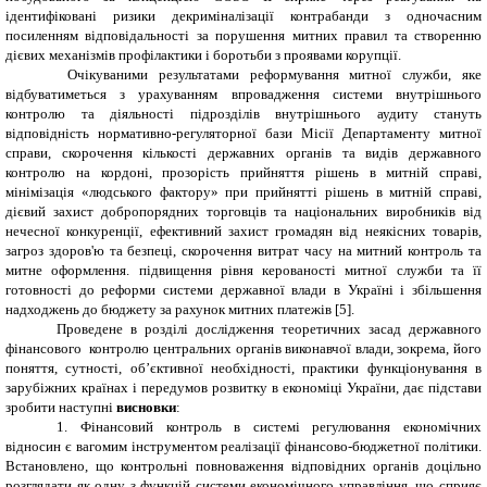
ідентифіковані ризики декриміналізації контрабанди з одночасним
посиленням відповідальності за порушення митних правил та створенню
дієвих механізмів профілактики і боротьби з проявами корупції.
Очікуваними результатами реформування митної служби, яке
відбуватиметься з урахуванням впровадження системи внутрішнього
контролю та діяльності підрозділів внутрішнього аудиту стануть
відповідність нормативно-регуляторної бази Місії
Департаменту митної
справи
, скорочення кількості державних органів та видів державного
контролю на кордоні, прозорість прийняття рішень в митній справі,
мінімізація «людського фактору» при прийнятті рішень в митній справі,
дієвий захист добропорядних торговців та національних виробників від
нечесної конкуренції, ефективний захист громадян від неякісних товарів,
загроз здоров'ю та безпеці, скорочення витрат часу на митний контроль та
митне оформлення. підвищення рівня керованості митної служби та її
готовності до реформи системи державної влади в Україні і збільшення
надходжень до бюджету за рахунок митних платежів [5].
Проведене в розділі дослідження теоретичних засад державного
фінансового контролю центральних органів виконавчої влади, зокрема, його
поняття, сутності, об’єктивної необхідності, практики функціонування в
зарубіжних країнах і передумов розвитку в економіці України, дає підстави
зробити наступні
висновки
:
1.
Фінансовий контроль в системі регулювання економічних
відносин є вагомим інструментом реалізації фінансово-бюджетної політики.
Встановлено, що контрольні повноваження відповідних органів доцільно
розглядати як одну з функцій системи економічного управління, що сприяє