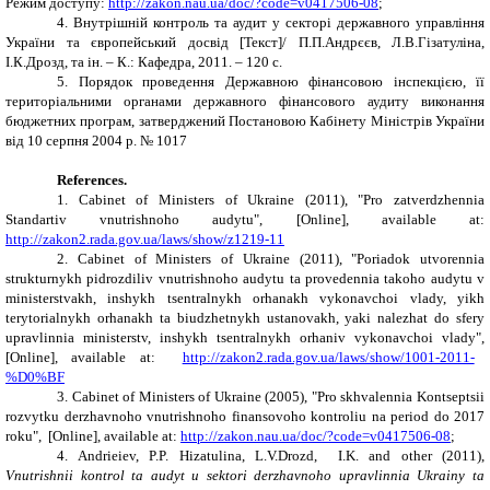
Режим доступу:
http://zakon.nau.ua/doc/?code=v0417506-08
;
4.
Внутрішній контроль та аудит у секторі державного управління
України та європейський досвід [Текст]/ П.П.Андрєєв, Л.В.Гізатуліна,
І.К.Дрозд, та ін. – К.: Кафедра, 2011. – 120 с.
5.
Порядок проведення Державною фінансовою інспекцією, її
територіальними органами державного фінансового аудиту виконання
бюджетних програм, затверджений Постановою
Кабінету Міністрів України
від 10 серпня 2004 р. № 1017
References.
1.
Cabinet of Ministers of Ukraine (2011), "
Pro zatverdzhennia
Standartiv vnutrishnoho audytu
",
[
Online
]
,
available at:
http://zakon2.rada.gov.ua/laws/show/z1219-11
2.
Cabinet of Ministers of Ukraine (2011), "
Poriadok utvorennia
strukturnykh pidrozdiliv vnutrishnoho audytu ta provedennia takoho audytu v
ministerstvakh, inshykh tsentralnykh orhanakh vykonavchoi vlady, yikh
terytorialnykh orhanakh ta biudzhetnykh ustanovakh, yaki nalezhat do sfery
upravlinnia ministerstv, inshykh tsentralnykh orhaniv vykonavchoi vlady
",
[
Online
]
,
available at:
http://zakon2.rada.gov.ua/laws/show/1001-2011-
%D0%BF
3.
Cabinet of Ministers of Ukraine (2005),
"
Pro skhvalennia Kontseptsii
rozvytku derzhavnoho vnutrishnoho finansovoho kontroliu na period do 2017
roku
",
[
Online
]
,
available at:
http://zakon.nau.ua/doc/?code=v0417506-08
;
4. Andrieiev,
P.P.
Hizatulina,
L.V.Drozd
,
I.K.
and other (2011),
Vnutrishnii kontrol ta audyt u sektori derzhavnoho upravlinnia Ukrainy ta