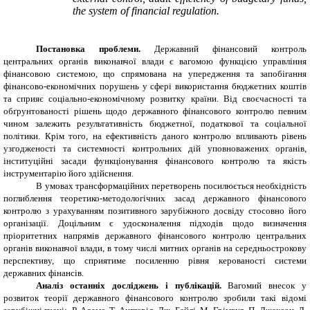
the system of financial regulation.
Постановка проблеми.
Державний фінансовий контроль
центральних органів виконавчої влади є вагомою функцією управління
фінансовою системою, що спрямована на упередження та запобігання
фінансово-економічних порушень у сфері використання бюджетних коштів
та сприяє соціально-економічному розвитку країни. Від своєчасності та
обґрунтованості рішень щодо державного фінансового контролю певним
чином залежить результативність бюджетної, податкової та соціальної
політики. Крім того, на ефективність даного контролю впливають рівень
узгодженості та системності контрольних дій уповноважених органів,
інституційні засади функціонування фінансового контролю та якість
інструментарію його здійснення.
В умовах трансформаційних перетворень посилюється необхідність
поглиблення теоретико-методологічних засад державного фінансового
контролю з урахуванням позитивного зарубіжного досвіду стосовно його
організації. Доцільним є удосконалення підходів щодо визначення
пріоритетних напрямів державного фінансового контролю центральних
органів виконавчої влади, в тому числі митних органів на середньострокову
перспективу, що сприятиме посиленню рівня керованості системи
державних фінансів.
Аналіз останніх досліджень і публікацій.
Вагомий внесок у
розвиток теорії державного фінансового контролю зробили такі відомі