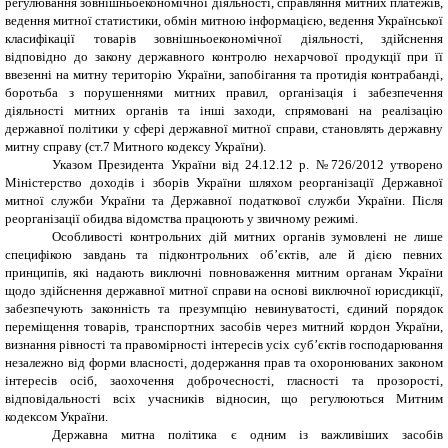
регулювання зовнішньоекономічної діяльності, справляння митних платежів,
ведення митної статистики, обмін митною інформацією, ведення Української
класифікації товарів зовнішньоекономічної діяльності, здійснення
відповідно до закону державного контролю нехарчової продукції при її
ввезенні на митну територію України, запобігання та протидія контрабанді,
боротьба з порушеннями митних правил, організація і забезпечення
діяльності митних органів та інші заходи, спрямовані на реалізацію
державної політики у сфері державної митної справи, становлять державну
митну справу (ст.7 Митного кодексу України).
Указом Президента України від 24.12.12 р. №726/2012 утворено
Міністерство доходів і зборів України шляхом реорганізації Державної
митної служби України та Державної податкової служби України. Після
реорганізації обидва відомства працюють у звичному режимі.
Особливості контрольних дій митних органів зумовлені не лише
специфікою завдань та підконтрольних об’єктів, але й дією певних
принципів, які надають виключні повноваження митним органам України
щодо здійснення державної митної справи на основі виключної юрисдикції,
забезпечують законність та презумпцію невинуватості, єдиний порядок
переміщення товарів, транспортних засобів через митний кордон України,
визнання рівності та правомірності інтересів усіх суб’єктів господарювання
незалежно від форми власності, додержання прав та охоронюваних законом
інтересів осіб, заохочення доброчесності, гласності та прозорості,
відповідальності всіх учасників відносин, що регулюються Митним
кодексом України.
Державна митна політика є одним із важливіших засобів