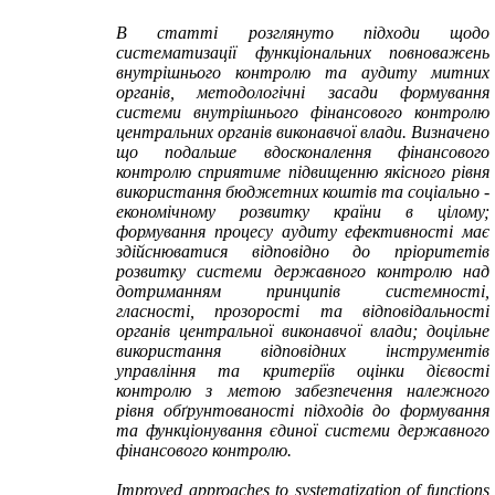
В статті розглянуто підходи щодо
систематизації функціональних повноважень
внутрішнього контролю та аудиту митних
органів, методологічні засади формування
системи внутрішнього фінансового контролю
центральних органів виконавчої влади. Визначено
що подальше вдосконалення фінансового
контролю сприятиме підвищенню якісного рівня
використання бюджетних коштів та соціально -
економічному розвитку країни в цілому;
формування процесу аудиту ефективності має
здійснюватися відповідно до пріоритетів
розвитку системи державного контролю над
дотриманням принципів системності,
гласності, прозорості та відповідальності
органів центральної виконавчої влади; доцільне
використання відповідних інструментів
управління та критеріїв оцінки дієвості
контролю з метою забезпечення належного
рівня обґрунтованості підходів до формування
та функціонування єдиної системи державного
фінансового контролю.
Improved approaches to systematization of functions