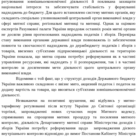
регулювання зовнішньоекономічної діяльності й покликана захищати
національні інтереси та забезпечувати стабільність у формуванні
надходжень до бюджету. Для цього встановлено систему митних органів, яку
складають спеціально уповноважений центральний орган вико­навчої влади у
сфері митної справи; регіональні митниці та митниці. Однак за оцінкою
експертів Рахункової палати України впродовж останніх років митні органи
не досягли рівня прогнозованих надходжень податків і зборів. Перевірка
стану виконання органами державної влади повноважень із забезпечення
повноти та своєчасності надходжень до держбюджету податків і зборів з
товарів, ввезених суб'єктами підприємницької діяльності на територію
України показала, що митна справа потребує реформування як в частині
управління ресурсами, які надходять у її розпорядження, так і в частині
контролю за досягненням мети діяльності цього центрального органу
виконавчої влади.
Відомими є той факт, що у структурі доходів Державного бюджету
України важливою складовою є ввізне мито, акцизний податок і податок на
додану вартість на товари, що ввозяться суб'єктами зовнішньоекономічної
діяльності.
Незважаючи на позитивні зрушення, які відбулись у митно-
тарифному регулюванні після вступу України до Світової організації
торгівлі, запровадженні нових сучасних норм Митного кодексу,
спрямованих на спрощення митних процедур та посилення митного
контролю, діяльність Департаменту митної справи Міністерства доходів і
зборів України потребує реформування щодо запровадження дієвого
внутрішнього контролю відповідно до вимог Постанови Кабінету Міністрів