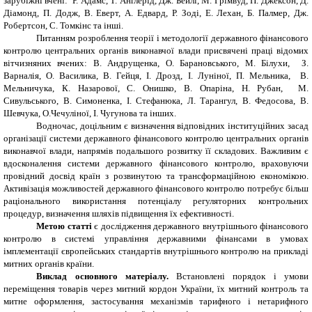
зарубіжні вчені: Р. Адамс, Т. Англерід, Дж. Бейлі, М. Грімвуд, П. Джексон, Д.
Діамонд, П. Додж, В. Еверт, А. Едвард, Р. Зоді, Е. Лехан, Б. Палмер, Дж.
Робертсон, С. Томкінс та інші.
Питанням розроблення теорії і методології державного фінансового
контролю центральних органів виконавчої влади присвячені праці відомих
вітчизняних вчених: В. Андрущенка, О. Барановського, М. Білухи, З.
Варналія, О. Василика, В. Гейця, І. Дрозд, І. Луніної, П. Мельника, В.
Мельничука, К. Назарової, С. Онишко, В. Опаріна, Н. Рубан, М.
Сивульського, В. Симоненка, І. Стефанюка, Л. Тарангул, В. Федосова, В.
Шевчука, О.Чечуліної, І. Чугунова та інших.
Водночас, доцільним є визначення відповідних інституційних засад
організації системи державного фінансового контролю центральних органів
виконавчої влади, напрямів подальшого розвитку її складових. Важливим є
вдосконалення системи державного фінансового контролю, враховуючи
провідний досвід країн з розвинутою та трансформаційною економікою.
Активізація можливостей державного фінансового контролю потребує більш
раціонального використання потенціалу регуляторних контрольних
процедур, визначення шляхів підвищення їх ефективності.
Метою статті
є дослідження державного внутрішнього фінансового
контролю в системі управління державними фінансами в умовах
імплементації європейських стандартів внутрішнього контролю на прикладі
митних органів країни.
Виклад основного матеріалу.
Встановлені порядок і умови
переміщення товарів через митний кордон України, їх митний контроль та
митне оформлення, застосування механізмів тарифного і нетарифного