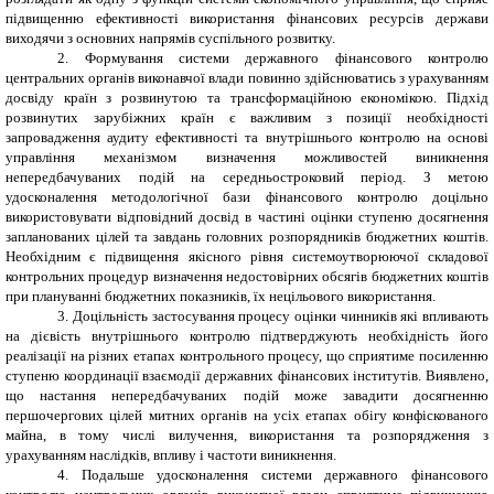
підвищенню ефективності використання фінансових ресурсів держави
виходячи з основних напрямів суспільного розвитку.
2.
Формування системи державного фінансового контролю
центральних органів виконавчої влади повинно здійснюватись з урахуванням
досвіду країн з розвинутою та трансформаційною економікою. Підхід
розвинутих зарубіжних країн є важливим з позиції необхідності
запровадження аудиту ефективності та внутрішнього контролю на основі
управління механізмом визначення можливостей виникнення
непередбачуваних подій на середньостроковий період. З метою
удосконалення методологічної бази фінансового контролю доцільно
використовувати відповідний досвід в частині оцінки ступеню досягнення
запланованих цілей та завдань головних розпорядників бюджетних коштів.
Необхідним є підвищення якісного рівня системоутворюючої складової
контрольних процедур визначення недостовірних обсягів бюджетних коштів
при плануванні бюджетних показників, їх нецільового використання.
3.
Доцільність застосування процесу оцінки чинників які впливають
на дієвість внутрішнього контролю підтверджують необхідність його
реалізації на різних етапах контрольного процесу, що сприятиме посиленню
ступеню координації взаємодії державних фінансових інститутів. Виявлено,
що настання непередбачуваних подій може завадити досягненню
першочергових цілей митних органів на усіх етапах обігу конфіскованого
майна, в тому числі вилучення, використання та розпорядження з
урахуванням наслідків, впливу і частоти виникнення.
4.
Подальше удосконалення системи державного фінансового