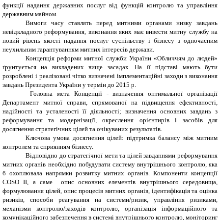
функції надання державних послуг від функцій контролю та управління
державним майном.
Вимоги часу ставлять перед митними органами низку завдань
невідкладного реформування, виконання яких має вивести митну службу на
новий рівень якості надання послуг суспільству і бізнесу з одночасним
неухильним гарантуванням митних інтересів держави.
Концепція реформи митної служби України «Обличчям до людей»
ґрунтується на викладених вище засадах. На її підставі мають бути
розроблені і реалізовані чітко визначені імплементаційні заходи з виконання
завдань Президента України у термін до 2015 р.
Головна мета Концепції - визначення оптимальної організації
Департамент митної справи
, спрямованої на підвищення ефективності,
надійності та усталеності її діяльності; визначення основних завдань з
реформування та модернізації, окреслення орієнтирів і засобів для
досягнення стратегічних цілей та очікуваних результатів.
Ключова умова досягнення цілей: підтримка балансу між митним
контролем та сприянням бізнесу.
Відповідно до стратегічної мети та цілей завданнями реформування
митних органів необхідно побудувати систему внутрішнього контролю, яка
б охоплювала напрямки розвитку митних органів. Компоненти концепції
COSO II, а саме опис основних елементів внутрішнього середовища,
формулювання цілей, опис процесів митних органів, ідентифікація та оцінка
ризиків, способи реагування на системи/ризик, управління ризиками,
механізми контролю/заходів контролю, організація інформаційного та
комунікаційного забезпечення в системі внутрішнього контролю, моніторинг