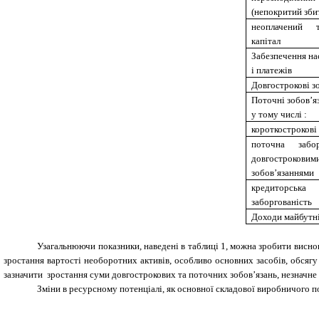
(непокритий зби
неоплачений 
капітал
Забезпечення на
і платежів
Довгострокові з
Поточні зобов’я
у тому числі :
короткострокові
поточна забор
довгостроковим
зобов’язаннями
кредиторська
заборгованість
Доходи майбутні
Узагальнюючи показники, наведені в таблиці 1, можна зробити виснов
зростання вартості необоротних активів, особливо основних засобів, обсягу 
зазначити зростання суми довгострокових та поточних зобов’язань, незначне
Зміни в ресурсному потенціалі, як основної складової виробничого по