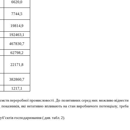
6620,0
7744,5
19814,9
192463,1
467830,7
62798,2
22171,8
382860,7
1217,1
приємств переробної промисловості. До позитивних серед них можливо віднести
д показників, які негативно впливають на стан виробничого потенціалу, треба
б’єктів господарювання ( див. табл. 2).