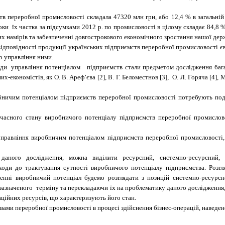
ств переробної промисловості складала 47320 млн грн, або 12,4 % в загальн
ки їх частка за підсумками 2012 р. по промисловості в цілому складає 84,8 %
них намірів та забезпеченні довгострокового економічного зростання нашої дер
відповідності продукції українських підприємств переробної промисловості є
о управління ними.
ади управління потенціалом підприємств стали предметом дослідження багат
економістів, як О. В. Ареф’єва [2], В. Г. Беломестнов [3], О. Л. Горяча [4],
бничим потенціалом підприємств переробної промисловості потребують под
часного стану виробничого потенціалу підприємств переробної промислово
управління виробничим потенціалом підприємств переробної промисловості,
аного дослідження, можна виділити ресурсний, системно-ресурсний, пр
ди до трактування сутності виробничого потенціалу підприємства. Розгля
женні виробничий потенціал будемо розглядати з позицій системно-ресурсн
зазначеного терміну та перекладаючи їх на проблематику даного дослідження
аційних ресурсів, що характеризують його стан.
вами переробної промисловості в процесі здійснення бізнес-операцій, наведено