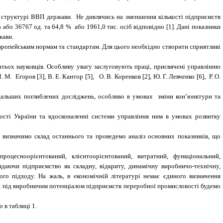
ій структурі ВВП держави. Не дивлячись на зменшення кількості підприємств
 або 36767 од. та 64,8 % або 1961,0 тис. осіб відповідно [1]. Дані показники
жави.
вропейським нормам та стандартам. Для цього необхідно створити сприятливі
ьох науковців. Особливу увагу заслуговують праці, присвячені управлінню
 М. М. Егоров
[
3
]
, В. Е. Кантор
[
5
]
, О. В. Коренков
[2]
, Ю. Г. Левченко
[
6
]
, Р. О.
альших поглиблених досліджень, особливо в умовах зміни кон’юнктури та
сті України та вдосконаленні системи управління ним в умовах розвитку
 визначимо склад останнього та проведемо аналіз основних показників, що
оцесноорієнтований, клієнтоорієнтований, витратний, функціональний,
даючи підприємство як складну, відкриту, динамічну виробничо-технічну,
ого підходу. На жаль, в економічній літературі немає єдиного визначення
, під виробничим потенціалом підприємств переробної промисловості будемо
 в таблиці 1.