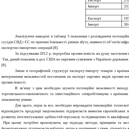
Експорт
23
Імпорт
33
Експорт
19
Імпорт
30
Аналізуючи наведені в таблиці 3 показники і розглядаючи потенцій
сусідів СНД і ЄС по причині близькості ринків збуту, наявності об’єктів ін
експортно-імпортних операцій [8].
За підсумками 2012 р. переробна промисловість на душу населення в
Так, даний показник в дол. США по окремим суміжним з Україною державам з
[9]
.
Зміни в географічній структурі експорту-імпорту товарів з країн
вичерпанням можливостей постачання на експорт окремих видів промислово
промисловості.
В зв’язку з цим необхідно шукати потенційні можливості виходу
торговельного-економічного та інвестиційного співробітництва з країнам
локальному рівнях.
Для цього, перш за все, необхідно впровадити інноваційні техноло
відповідність продукції національних підприємств вимогам європейських н
розвитку інтелектуальних здібностей персоналу та підвищенню їх кваліфікац
При цьому потрібно враховувати, що підходи, методи, принципи та засо
функціонуючих підприємств набагато легше в порівнянні з тими, діяльність 