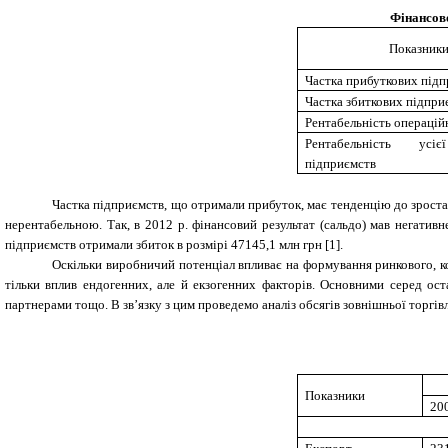
Фінансово
Показник
Частка прибуткових під
Частка збиткових підпри
Рентабельність операційн
Рентабельність усіє
підприємств
Частка підприємств, що отримали прибуток, має тенденцію до зростанн
нерентабельною. Так, в 2012 р. фінансовий результат (сальдо) мав негатив
підприємств отримали збиток в розмірі 47145,1 млн грн
[1].
Оскільки виробничий потенціал впливає на формування ринкового, к
тільки вплив ендогенних, але й екзогенних факторів. Основними серед ос
партнерами тощо. В зв’язку з цим проведемо аналіз обсягів зовнішньої торгівл
Показники
20