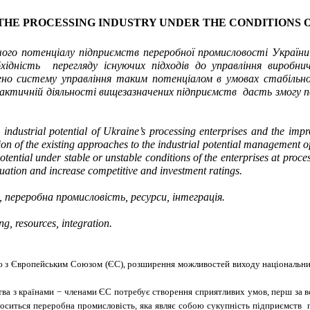
THE PROCESSING INDUSTRY UNDER THE CONDITIONS 
го потенціалу підприємств переробної промисловості України
бхідність перегляду існуючих підходів до управління вироб
блено систему управління таким потенціалом в умовах стабільн
рактичній діяльності вищезазначених підприємств дасть змогу 
the industrial potential of Ukraine’s processing enterprises and the 
on of the existing approaches to the industrial potential management of t
tial under stable or unstable conditions of the enterprises at proces
ituation and increase competitive and investment ratings.
 переробна промисловість, ресурси, інтеграція.
g, resources, integration.
ю з Європейським Союзом (ЄС), розширення можливостей виходу національних
ва з країнами − членами ЄС потребує створення сприятливих умов, перш за вс
оситься переробна промисловість, яка являє собою сукупність підприємств п