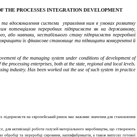
OF THE PROCESSES INTEGRATION DEVELOPMENT
 та вдосконалення системи управління ним в умовах розвитку
ничим потенціалом переробних підприємств як на державному,
ого, або навпаки, нестабільного стану підприємств переробної
покращити їх фінансове становище та підвищити конкурентні й
improvement of the managing system under conditions of development of
he processing enterprises, both at the state, regional and local levels.
sing industry. Has been worked out the use of such system in practice
 підприємств на європейський ринок має важливе значення для становлення
е, для активізації роботи галузей матеріального виробництва, що створюють
о обробці та переробці сировини, напівфабрикатів, а також випуску готової