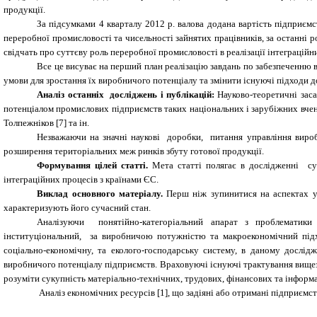
продукції.
За підсумками 4 кварталу 2012 р. валова додана вартість підприєм
переробної промисловості та чисельності зайнятих працівників, за останні ро
свідчать про суттєву роль переробної промисловості в реалізації інтеграцій
Все це висуває на перший план реалізацію завдань по забезпеченню 
умови для зростання їх виробничого потенціалу та змінити існуючі підходи д
Аналіз останніх досліджень і публікацій:
Науково-теоретичні зас
потенціалом промислових підприємств таких національних і зарубіжних вчених-
Толпежніков
[
7
]
та ін.
Незважаючи на значні наукові доробки, питання управління виро
розширення територіальних меж ринків збуту готової продукції.
Формування цілей статті.
Мета статті
полягає в дослідженні су
інтеграційних процесів з країнами ЄС.
Виклад основного матеріалу.
Перш ніж
зупинитися на аспектах 
характеризують його сучасний стан.
Аналізуючи понятійно-категоріальний апарат з проблематики д
інституціональний, за виробничою потужністю та макроекономічний підхо
соціально-економічну, та еколого-господарську систему, в даному дослід
виробничого потенціалу підприємств. Враховуючі існуючі трактування вище
розуміти сукупність матеріально-технічних, трудових, фінансових та інформ
Аналіз економічних ресурсів [1], що задіяні або отримані підприємст