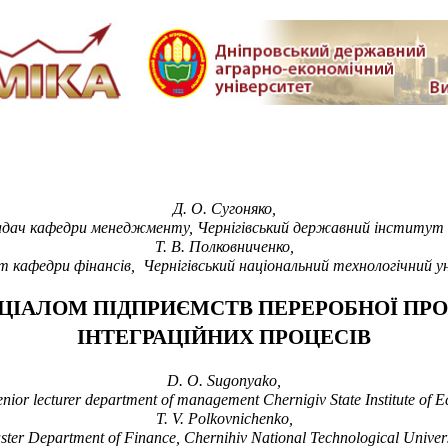
Д. О. Сугоняко,
ладач кафедри менеджменту, Чернігівський державний інститут е
Т. В. Полковниченко,
 кафедри фінансів, Чернігівський національний технологічний 
ЦІАЛОМ ПІДПРИЄМСТВ ПЕРЕРОБНОЇ ПРО
ІНТЕГРАЦІЙНИХ ПРОЦЕСІВ
D. O.
Sugonyako
,
enior lecturer
department of management
Chernigiv State
Institute of
T. V.
Polkovnichenko
,
ster Department of
Finance
,
Chernihiv National Technological Univer