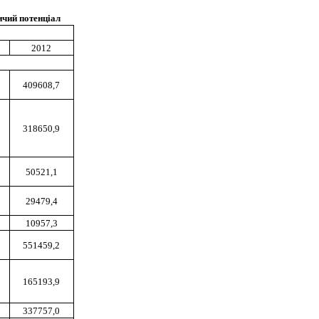
ичий потенціал
2012
409608,7
318650,9
50521,1
29479,4
10957,3
551459,2
165193,9
337757,0