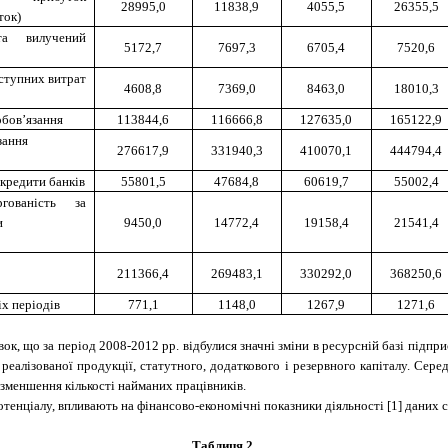
28995,0
11838,9
4055,5
26355,5
ток)
та вилучений
5172,7
7697,3
6705,4
7520,6
ступних витрат
4608,8
7369,0
8463,0
18010,3
обов’язання
113844,6
116666,8
127635,0
165122,9
зання
276617,9
331940,3
410070,1
444794,4
 кредити банків
55801,5
47684,8
60619,7
55002,4
гованість за
и
9450,0
14772,4
19158,4
21541,4
211366,4
269483,1
330292,0
368250,6
х періодів
771,1
1148,0
1267,9
1271,6
ок, що за період 2008-2012 рр. відбулися значні зміни в ресурсній базі під
реалізованої продукції, статутного, додаткового і резервного капіталу. Сере
 зменшення кількості найманих працівників.
тенціалу, впливають на фінансово-економічні показники діяльності [1] даних су
Таблиця 2.