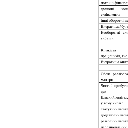
поточні фінансов
грошові к
еквіваленти
інші оборотні а
Витрати майбутн
Необоротні ак
вибуття
Кількість
працівників, тис.
Витрати на опла
Обсяг реалізова
млн грн
Чистий прибуток
грн
Власний капітал,
у тому числі :
статутний капіт
додатковий капі
резервний капіт
нерозподілен