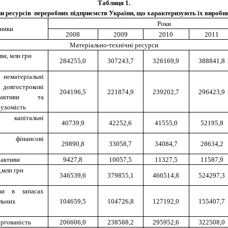
Таблиця 1.
и ресурсів переробних підприємств України, що характеризують їх виробн
Роки
ники
2008
2009
2010
2011
Матеріально-технічні ресурси
ви, млн грн
284255,0
307243,7
326169,9
388841,8
 нематеріальні
гострокові
204196,5
221874,9
239202,7
296423,9
 активи та
рухомість
 капітальні
40739,9
42252,6
41555,0
52195,8
і фінансові
29890,8
33058,7
34084,7
28634,2
 активи
9427,8
10057,5
11327,5
11587,9
,млн грн
346539,6
379855,1
466514,8
524297,3
ви в запасах
льних
104659,5
104726,8
127192,0
155407,7
оргованість
206606,0
238588,2
295952,6
322508,0