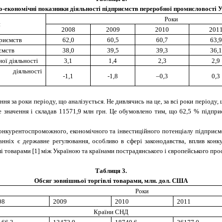
-економічні показники діяльності підприємств переробної промисловості 
Роки
и
2008
2009
2010
201
приємств
62,0
60,5
60,7
63,9
ємств
38,0
39,5
39,3
36,1
ої діяльності
3,1
1,4
2,3
2,9
ї діяльності
-1,1
-1,8
–0,3
0,3
я за роки періоду, що аналізується. Не дивлячись на це, за всі роки періоду, 
не значення і складав 11571,9 млн грн. Це обумовлено тим, що 62,5 % підпр
онкурентоспроможного, економічного та інвестиційного потенціалу підприємс
танніх є державне регулювання, особливо в сфері законодавства, вплив кон
і товарами [1] між Україною та країнами пострадянського і європейського прост
Таблиця 3.
Обсяг зовнішньої торгівлі товарами, млн. дол. США
Роки
08
2009
2010
2011
Країни СНД