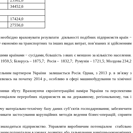
25302,6
34452,6
17424,0
27556,0
 необхідно враховувати результати діяльності подібних підприємств країн −
у економію на транспортних та інших видах витрат, пов’язаних зі здійсненням
ими країнами − сусідами, більшість з яких є меншою за кількістю населення.
959,5; Білорусь – 1875,7; Росія – 1832,7; Румунія – 1721,5; Молдова 234,2
льним партнером України залишається Росія. Однак, з 2013 р. в зв’язку з
лилась на початку 2014 р., особливо в сфері машинобудування та хімічної
инки збуту. Враховуючи євроінтеграційні наміри України та перспективи
тенціалом переробних підприємств як на державному, регіональному, так і
ючу матеріально-технічну базу даних суб’єктів господарювання;
забезпечити
никати застосування корупційних методів ведення бізнес-операцій; сприяти
 знаходиться підприємство. Управляти виробничим потенціалом стабільно
я таким потенціалом в умовах розвитку або гальмування зовнішньоекономічних