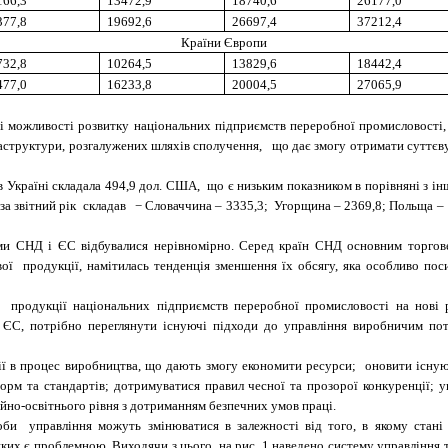
166,3
13472,9
18740,6
26177,0
377,8
19692,6
26697,4
37212,4
Країни Європи
732,8
10264,5
13829,6
18442,4
477,0
16233,8
20004,5
27065,9
ні можливості розвитку національних підприємств переробної промисловості,
фраструктури, розгалужених шляхів сполучення, що дає змогу отримати суттєв
 Україні складала 494,9
дол. США, що є низьким показником в порівняні з інш
а звітний рік складав − Словаччина – 3335,3; Угорщина – 2369,8; Польща – 1
ами СНД і ЄС відбувалися нерівномірно. Серед країн СНД основним торгове
ї продукції, намітилась тенденція зменшення їх обсягу, яка особливо поси
 продукції національних підприємств переробної промисловості на нові р
и ЄС, потрібно переглянути існуючі підходи до управління виробничим по
гії в процес виробництва, що дають змогу економити ресурси; оновити існу
орм та стандартів; дотримуватися правил чесної та прозорої конкуренції; у
ійно-освітнього рівня з дотриманням безпечних умов праці.
би управління можуть змінюватися в залежності від того, в якому стані
яких є проблемною. Виходячи з цього, на рис. 1 наведено систему управлінн