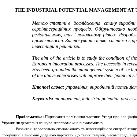
THE INDUSTRIAL POTENTIAL MANAGEMENT AT 
Метою статті
є дослідження стану виробничо
євроінтеграційних процесів. Обґрунтовано нео
регіональному, так і локальному рівнях. Розро
промисловості. Застосування такої системи в п
інвестиційні рейтинги.
The aim of the article is to study the condition of 
European integration processes. The necessity in revisi
Has been grounded the management system of such poten
of the above enterprises will improve their financial s
Ключові слова:
управління, виробничий потенціал,
Keywords
:
management, industrial potential, processin
Проблематика:
Підписання політичної частини Угоди про асоціаці
України як держави з конкурентоспроможною економікою.
Розвиток торговельно-економічного та інвестиційного співробітницт
продукцію з високою доданою вартістю. До таких галузей, насамперед, відн