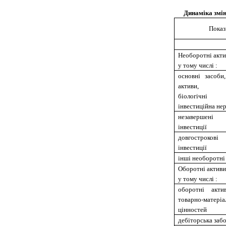
Динаміка змін
Показ
Необоротні акти
у тому числі :
основні засоби,
активи, дов
біологічні
інвестиційна не
незавершені
інвестиції
довгостроков
інвестиції
інші необоротні
Оборотні активи
у тому числі :
оборотні акти
товарно-матеріа
цінностей
дебіторська заб