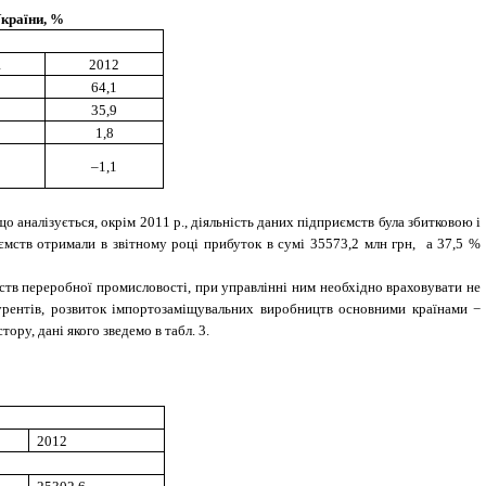
України, %
1
2012
64,1
35,9
1,8
–1,1
що аналізується, окрім 2011 р., діяльність даних підприємств була збитковою і
иємств отримали в звітному році прибуток в сумі 35573,2 млн грн, а 37,5 %
тв переробної промисловості, при управлінні ним необхідно враховувати не
курентів, розвиток імпортозаміщувальних виробництв основними країнами −
ору, дані якого зведемо в табл. 3.
2012