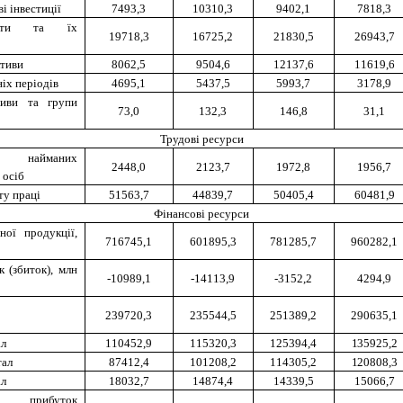
і інвестиції
7493,3
10310,3
9402,1
7818,3
ошти та їх
19718,3
16725,2
21830,5
26943,7
ктиви
8062,5
9504,6
12137,6
11619,6
іх періодів
4695,1
5437,5
5993,7
3178,9
тиви та групи
73,0
132,3
146,8
31,1
Трудові ресурси
 найманих
2448,0
2123,7
1972,8
1956,7
 осіб
ту праці
51563,7
44839,7
50405,4
60481,9
Фінансові ресурси
ної продукції,
716745,1
601895,3
781285,7
960282,1
 (збиток), млн
-10989,1
-14113,9
-3152,2
4294,9
239720,3
235544,5
251389,2
290635,1
ал
110452,9
115320,3
125394,4
135925,2
тал
87412,4
101208,2
114305,2
120808,3
ал
18032,7
14874,4
14339,5
15066,7
ий прибуток