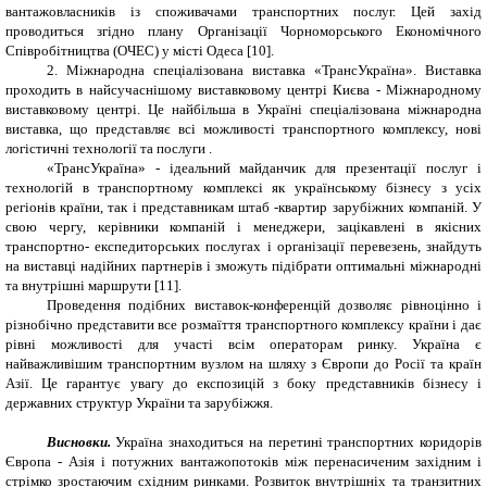
вантажовласників із споживачами транспортних послуг.
Цей захід
проводиться згідно плану Організації Чорноморського Економічного
Співробітництва (ОЧЕС)
у місті Одеса
[10]
.
2. Міжнародна спеціалізована виставка «ТрансУкраїна». Виставка
проходить в найсучаснішому виставковому центрі Києва - Міжнародному
виставковому центрі. Це найбільша в Україні спеціалізована міжнародна
виставка, що представляє всі можливості транспортного комплексу, нові
логістичні технології та послуги .
«ТрансУкраїна» - ідеальний майданчик для презентації послуг і
технологій в транспортному комплексі як українському бізнесу з усіх
регіонів країни, так і представникам штаб -квартир зарубіжних компаній. У
свою чергу, керівники компаній і менеджери, зацікавлені в якісних
транспортно- експедиторських послугах і організації перевезень, знайдуть
на виставці надійних партнерів і зможуть підібрати оптимальні міжнародні
та внутрішні маршрути [11].
Проведення подібних виставок-конференцій дозволяє рівноцінно і
різнобічно представити все розмаїття транспортного комплексу країни і дає
рівні можливості для участі всім операторам ринку. Україна є
найважливішим транспортним вузлом на шляху з Європи до Росії та країн
Азії. Це гарантує увагу до експозицій з боку представників бізнесу і
державних структур України та зарубіжжя.
Висновки.
Україна знаходиться на перетині транспортних коридорів
Європа - Азія і потужних вантажопотоків між перенасиченим західним і
стрімко зростаючим східним ринками. Розвиток внутрішніх та транзитних