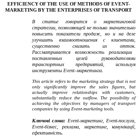
EFFICIENCY OF THE USE OF METHODS OF EVENT-
MARKETING BY THE ENTERPRISES OF TRANSPORT
В статье говорится о маркетинговой
стратегии, позволяющей не только значительно
повысить показатели продаж, но и на деле
улучшить взаимоотношения с клиентами,
существенно снизить их отток.
Рассматривается возможность реализации
поставленных целей руководителями
транспортных предприятий
, используя
инструменты
Event
–маркетинга.
This article refers to the marketing strategy that is not
only significantly improve the sales figures, but
actually improve r
elationships with customers,
substantially reduce the outflow. The possibility of
achieving the objectives by
managers of transport
companies
by
using Event-marketing tools.
Ключові слова:
Event
-маркетинг,
Event
-послуга,
Event
-бізнес, реклама, маркетинг, комунікації,
ефективність.