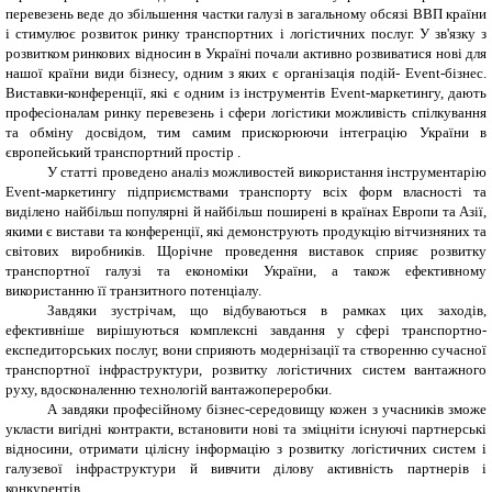
перевезень веде до збільшення частки галузі в загальному обсязі ВВП країни
і стимулює розвиток ринку транспортних і логістичних послуг.
У зв'язку з
розвитком ринкових відносин в Україні почали активно розвиватися нові для
нашої країни види бізнесу, одним з яких є організація подій
-
Event
-бізнес.
Виставки-конференції, які є одним із інструментів Event-маркетингу, дають
професіоналам ринку перевезень і сфери логістики можливість спілкування
та обміну досвідом, тим самим прискорюючи інтеграцію України в
європейський транспортний простір .
У статті проведено аналіз можливостей використання інструментарію
Event-маркетингу підприємствами транспорту всіх форм власності та
виділено найбільш популярні й найбільш поширені в країнах Европи та Азії,
якими є вистави та конференції, які демонструють продукцію вітчизняних та
світових виробників. Щорічне проведення виставок сприяє розвитку
транспортної галузі та економіки України, а також ефективному
використанню її транзитного потенціалу.
Завдяки зустрічам, що відбуваються в рамках цих заходів,
ефективніше вирішуються комплексні завдання у сфері транспортно-
експедиторських послуг, вони сприяють модернізації та створенню сучасної
транспортної інфраструктури, розвитку логістичних систем вантажного
руху, вдосконаленню технологій вантажопереробки.
А завдяки професійному бізнес-середовищу кожен з учасників зможе
укласти вигідні контракти, встановити нові та зміцніти існуючі партнерські
відносини, отримати цілісну інформацію з розвитку логістичних систем і
галузевої інфраструктури й вивчити ділову активність партнерів і
конкурентів.