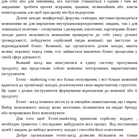
для себе або для замовника, все частіше стикаються з одним і тим же
завданням: зробити проект яскравим, цікавим, незвичайним або зовсім
новаторським, але щоб при цьому він був недорогим.
Ділові заходи: конференції, форуми, семінари, виставки проводяться
компаніями як для вирішення внутрішньокорпоративних завдань, так і для
зовнішньої політики - спілкування з дилерами, клієнтами, партнерами. Бізнес
заходи дають можливість компаніям привернути до себе увагу ділової
громадськості, побудувати серйозний імідж компанії, що виступає за
відповідальний бізнес. Компанії, що організують ділові заходи, мають
велику перевагу перед тими, хто займається виключно бізнес процесами у
своїй сфері діяльності.
Кожний захід має вписуватися в єдину систему просування
продукту, яка представляє собою комплекс інтегрованих маркетингових
інструментів.
Event
-
marketing
стає все більш популярним, і все більше компаній
вдаються до організації заходів, реалізовуючи свою маркетингову стратегію.
Це один з дієвих інструментів формування відношення до компанії або її
продукту.
Event - захід повинен нести ту ж емоційне навантаження, що і марка.
Вибір неналежного заходу може негативно позначитися на іміджі бренду
або неправильно його комунікувати .
Для того щоб Еvent-marketing приносив серйозну віддачу ,
необхідно грамотно і послідовно вибудувати весь процес. Від постановки
цілей і завдань до вибору контенту заходи і способів його освітлення.
Добре організоване
event
-захід дозволяє збільшити не тільки