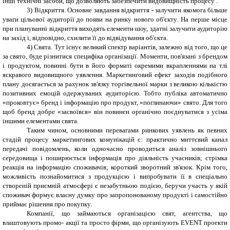
інші технічні засоби, що дозволяють забезпечити видовищність процесу .
3) Відкриття. Основне завдання відкриття - залучити якомога більше
уваги цільової аудиторії до появи на ринку
нового
об'єкт
у
.
Н
а перше місце
при плануванні відкриття виходять елементи шоу, здатні залучити аудиторію
на захід і, відповідно, схилити її до відвідування об'єкта.
4) Свята. Тут існує великий спектр варіантів, залежно від того, що це
за свято, буде різнитися специфіка організації. Моменти, пов'язані з брендом
і продуктом, повинні бути в його форматі окремими вкрапленнями на тлі
яскравого видовищного уявлення. Маркетинговий ефект заходів подібного
плану досягається за рахунок зв'язку
торгівельної
марки з великою кількістю
позитивних емоцій одержуваних аудиторією. Тобто публіка автоматично
«проковтує» бренд і інформацію про продукт, «поглинаючи» свято. Для того
щоб бренд добре «засвоївся» він повинен органічно поєднуватися з усіма
іншими елементами свята.
Таким чином, основними перевагами ринкових уявлень як певних
стадій процесу маркетингових комунікацій є: практично миттєвий канал
передачі повідомлень, коли одночасно проводиться аналіз зовнішнього
середовища і поширюється інформація про діяльність учасників; стрімка
реакція на інформацію споживачів; короткий зворотний зв'язок. Крім того,
можливість познайомитися з продукцією і випробувати її в спеціально
створеній приємній атмосфері є незабутньою подією, беручи участь у якій
споживач формує власну думку про запропонованому продукті і самостійно
приймає рішення про покупку.
Компанії, що займаються організацією свят, агентства, що
влаштовують промо- акції та просто фірми, що організують
EVENT
проекти