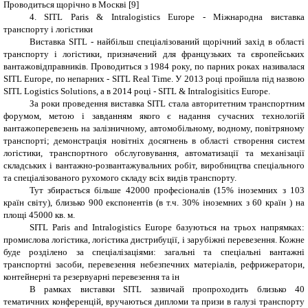
Проводиться щорічно в Москві [9]
4. SITL Paris & Intralogistics Europe - Міжнародна виставка
транспорту і логістики
Виставка SITL - найбільш спеціалізований щорічний захід в області
транспорту і логістики, призначений для французьких та європейських
вантажовідправників. Проводиться з 1984 року, по парних роках називалася
SITL Europe, по непарних - SITL Real Time. У 2013 році пройшла під назвою
SITL Logistics Solutions, а в 2014 році - SITL & Intralogisitics Europe.
За роки проведення виставка SITL стала авторитетним транспортним
форумом, метою і завданням якого є надання сучасних технологій
вантажоперевезень на залізничному, автомобільному, водному, повітряному
транспорті; демонстрація новітніх досягнень в області створення систем
логістики, транспортного обслуговування, автоматизації та механізації
складських і вантажно-розвантажувальних робіт, виробництва спеціального
та спеціалізованого рухомого складу всіх видів транспорту.
Тут збирається більше 42000 професіоналів (15% іноземних з 103
країн світу), близько 900 експонентів (в т.ч. 30% іноземних з 60 країн ) на
площі 45000 кв. м.
SITL Paris and Intralogistics Europe базуються на трьох напрямках:
промислова логістика, логістика дистрибуції, і зарубіжні перевезення. Кожне
буде розділено за спеціалізаціями: загальні та спеціальні вантажні
транспортні засоби, перевезення небезпечних матеріалів, рефрижератори,
контейнерні та резервуарні перевезення та ін
В рамках виставки SITL зазвичай пропроходить близько 40
тематичних конференцій, вручаються дипломи та призи в галузі транспорту