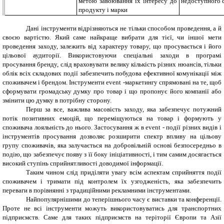
метою завоювання їх інтересу до
недоступного 
продукту і марки
Дані інструменти відрізняються не тільки способом проведення, а й
своєю вартістю. Який саме найкраще вибрати для тієї, чи іншої мети
проведення заходу, залежить від характеру товару, що просувається і його
цільової аудиторії. Використовуючи спеціальні заходи в програмі
просування бренду, слід враховувати велику кількість різних нюансів, тільки
облік всіх складових події забезпечить побудова ефективної комунікації між
споживачем і брендом. Інструменти event -маркетингу спрямовані на те, щоб
сформувати громадську думку про товар і що пропонує його компанії або
змінити цю думку в потрібну сторону.
Перш за все, важлива масовість заходу, яка забезпечує потужний
потік позитивних емоцій, що переміщуються на товар і формують у
споживача лояльність до нього. Застосування ж в event - події різних видів і
інструментів просування дозволяє розширити спектр впливу на цільову
групу споживачів, яка залучається на добровільній основі безпосередньо в
подію, що забезпечує появу з її боку ініціативності, і тим самим досягається
високий ступінь сприйнятливості доводимо
ї
інформації.
Таким чином слід приділяти увагу всім аспектам сприйняття події
споживачем і тримати під контролем їх узгодженість, яка забезпечить
переваги в порівнянні з традиційними рекламними інструментами.
Найпопулярнішими до теперішнього часу є виставки та конференції.
Проте не всі інструменти можуть використовуватись для транспортних
підприємств. Саме для таких підприємств на теріторії Європи та Азії