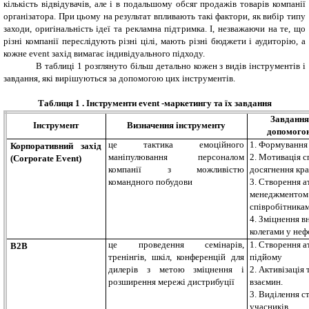
кількість відвідувачів, але і в подальшому обсяг продажів товарів компанії
організатора.
При цьому на результат впливають такі фактори, як вибір типу
заходи, оригінальність ідеї та рекламна підтримка. І, незважаючи на те, що
різні компанії переслідують різні цілі, мають різні бюджети і аудиторію, а
кожне event захід вимагає індивідуального підходу.
В таблиці 1 розглянуто більш детально кожен з видів інструментів і
завдання, які вирішуються за допомогою цих інструментів.
Таблиця 1 . Інструменти event -маркетингу та їх завдання
Завдання
Інструмент
Визначення інструменту
допомогою
це тактика емоційного
1. Формування
Корпоративний захід
маніпулювання персоналом
2. Мотивація с
(Corporate Event)
компанії з можливістю
досягнення кра
командного побудови
3. Створення 
менеджментом к
співробітникам
4. Зміцнення в
колегами у неф
це проведення семінарів,
1. Створення 
B2B
тренінгів, шкіл, конференцій для
підйому
дилерів з метою зміцнення і
2. Активізація
розширення мережі дистрибуції
взаємин.
3. Виділення с
учасників.