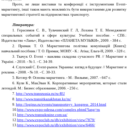
Проте, не лише виставки та конференції є інструментами
Event
-
маркетингу, інші також мають можливість бути використаними для розвитку
маркетингової стратегії на підприємствах транспорту.
Література:
1.
Герасимов С. В., Тульчинский Г. Л, Лохина Т. Е. Менеджмент
специальных событий в сфере культуры: Учебное пособие. - СПб.:
Издательство «Лань»; Издательство «ПЛАНЕТА МУЗЫКИ», 2009. - 384 с.
2.
Примак Т. О. Маркетингова політика комунікацій [Книга]:
навчальний посібник / Т. О. Примак; МОНУ. - К.: Атіка; Ельга-Н, 2009. - 328 с.
3.
Ткачук О. Event - важлива складова сучасного PR // Маркетинг в
Україні. - 2010. - № 1. - С. 34-39.
4.
Слупский С. Event-рынок Украины: взгляд в будущее // Маркетинг и
реклама. - 2008. - № 10. - С. 30-33.
5.
Котлер Ф. Основы маркетинга. - М.: Вильямс, 2007. - 647 с.
6.
Кули К., МакЭван К. Корпоративные мероприятия, которые стали
легендой. М.: Бизнес образование, 2006. - 256 с.
7.
http://www.transrussia.ru/ru-RU
8.
http://www.transitkazakhstan.kz/ru/
9.
http://logirus.ru/events/transportnyy_kongress_2014.html
10.
http://www.expo-odessa.com/complex.phtml?lang=ru
11.
http://www.transukraine.com.ua/
12.
http://www.expoclub.ru/db/exhibition/view/7879/
13.
http://www.expoclub.ru/db/exhibition/view/6466/