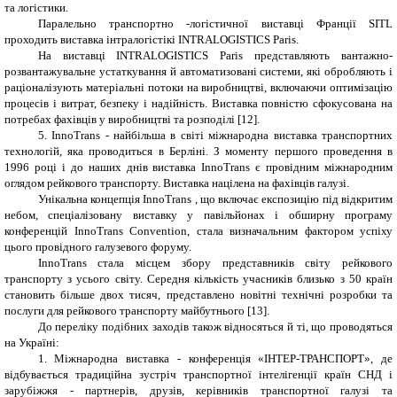
та логістики.
Паралельно транспортно -логістичної виставці Франції SITL
проходить виставка інтралогістікі INTRALOGISTICS Paris.
На виставці INTRALOGISTICS Paris представляють вантажно-
розвантажувальне устаткування й автоматизовані системи, які обробляють і
раціоналізують матеріальні потоки на виробництві, включаючи оптимізацію
процесів і витрат, безпеку і надійність. Виставка повністю сфокусована на
потребах фахівців у виробництві та розподілі
[12].
5. InnoTrans - найбільша в світі міжнародна виставка транспортних
технологій, яка проводиться в Берліні. З моменту першого проведення в
1996 році і до наших днів виставка InnoTrans є провідним міжнародним
оглядом рейкового транспорту. Виставка націлена на фахівців галузі.
Унікальна концепція InnoTrans , що включає експозицію під відкритим
небом, спеціалізовану виставку у павільйонах і обширну програму
конференцій InnoTrans Convention, стала визначальним фактором успіху
цього провідного галузевого форуму.
InnoTrans стала місцем збору представників світу рейкового
транспорту з усього світу. Середня кількість учасників близько з 50 країн
становить більше двох тисяч, представлено новітні технічні розробки та
послуги для рейкового транспорту майбутнього
[
1
3]
.
До переліку подібних заходів також відносяться й ті, що проводяться
на Україні:
1. Міжнародна виставка - конференція «ІНТЕР-ТРАНСПОРТ», де
відбувається традиційна зустріч транспортної інтелігенції країн СНД і
зарубіжжя - партнерів, друзів, керівників транспортної галузі та