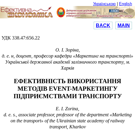
Українською
|
English
BACK
MAIN
УДК
338.47:656.22
О. І. Зоріна,
д. е. н, доцент, професор кафедри «Маркетинг на транспорті»
Української державної академії залізничного транспорту, м.
Харків
ЕФЕКТИВНІСТЬ ВИКОРИСТАННЯ
МЕТОДІВ EVENT-МАРКЕТИНГУ
ПІДПРИЄМСТВАМИ ТРАНСПОРТУ
E.
I. Zorina
,
d. e. s., associate professor, professor of the department «Marketing
on the transport» of the Ukrainian state academy of railway
transport, Kharkov