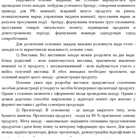
проведенні
event
-заходів: побудова успішного бренду; створення новинного
приводу для
PR
- кампанії; яскравий запуск продукту на ринок;
позиціонування марки, управління іміджем компанії; просування марки за
рахунок просування події - бренду; формування лояльних груп споживачів;
просування товарів імпульсного попиту; підвищення продажів в
довгостроковому періоді; формування команди однодумців серед
співробітників.
Для досягнення основних завдань важливо розглянути види event -
заходів та їх маркетингов
і
можливост
і
, основні з них
:
1) Виставки. Всі виставкові заходи можна розділити на два види:
більш рідкісний
- коли влаштовується виставка, присвячена виключно
компанії та її продукту, і загальновживаний - коли відбувається участь у
якійсь галузевій виставці. В обох випадках необхідно врахувати, що
головний акцент цього заходу - демонстрація продукту.
Основна увага при розробці виставок приділяється статичним
засобам демонстрації (стенди) та засобів безперервної презентації продукту.
Одним з головних моментів є оформленні місця проведення заходу. Одним з
цілком доречних способів закріплення у аудиторії пам'яті про контакт у
форматі виставки є дрібна сувенірна продукція.
2) Презентації. В основному - це заходи закритого типу, хоча
бувають винятки. Презентація продукту : подія на 80 % присвячене самому
продукту. Мета заходу - максимально зацікавити споживача представленим
продуктом і дати йому повну та вичерпну інформацію про нього. Для цього
можна задіяти проектори, флеш- презентації, демонстраційні відеофільми та