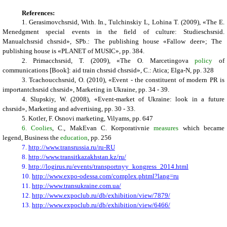
References:
1. Gerasimov
ch
srsid,
With. In., Tulchinskiy L, Lohina T.
(
2009
), «
The E.
Menedgment special events in the field of culture: Studies
ch
srsid.
Manual
ch
srsid
ch
srsid»,
SPb.: The publishing house «Fallow deer»; The
publishing house is «PLANET of MUSIC»,
pp.
384.
2. Primac
ch
srsid,
T. (2009),
«
The O. Marcetingova
policy
of
communications [Book]: aid train
ch
srsid
ch
srsid
»,
C.: Atica; Elga-N,
pp.
328
3. Tcachouc
ch
srsid,
O. (2010),
«
Event - the constituent of modern PR is
important
ch
srsid
ch
srsid
»,
Marketing in Ukraine
,
pp
. 34 - 39.
4. Slupskiy, W. (2008),
«
Event-market of Ukraine: look in a future
ch
srsid
»,
Marketing and advertising
,
pp
. 30 - 33.
5. Kotler
,
F. Osnovi marketing, Vilyams, pp. 647
6. Coolies
, C
., MakEvan C. Korporativnie
measures
which became
legend
,
Business the
education
, pp. 256
7.
http://www.transrussia.ru/ru-RU
8.
http://www.transitkazakhstan.kz/ru/
9.
http://logirus.ru/events/transportnyy_kongress_2014.html
10.
http://www.expo-odessa.com/complex.phtml?lang=ru
11.
http://www.transukraine.com.ua/
12.
http://www.expoclub.ru/db/exhibition/view/7879/
13.
http://www.expoclub.ru/db/exhibition/view/6466/