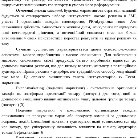
підприємств залізничного транспорту в умовах його реформування
.
Основний текст статті.
Будь
-яка
маркетингова стратегія компанії
будується зі стандартного набору інструментів: масова реклама в ЗМІ,
участь і організація заходів, спонсорство, PR-підтримка тощо. Але
навколишня дійсність змінюється з кожним днем, конкуренти придумують
нові нестандартні
рішення
, а потенційний споживач стає все більш
витонченим у своїх пристрастях і перестає реагувати на пряму рекламу як
таку.
Сучасне суспільство характеризується двома основоположними
аспектами: масове виробництво і масове споживання. Для забезпечення
масового споживання своєї продукції, багато виробників вдаються до
допомоги масової реклами, що дає низьку вартість контакту з потенційною
аудиторією. Пряма реклама - це добре, але традиційного способу комунікації
вже мало. Це сприяло виникленню такого інструментарію як Event-
маркетинг.
Е
vent-marketing
(подієвий маркетинг) - систематична організація
заходів як платформи презентації товару (послуги) для того, щоб за
допомогою емоційного впливу активізувати увагу цільової групи до товару
(послуги ) [5].
Подієвий маркетинг
є
комплексн
ою
організаці
єю
заходів,
спрямован
их
на просування марки або продукту компанії за допомогою
яскравих подій. Емоційний контакт з аудиторією, який встановлюється під
час заходу, дає універсальну можливість вплинути на цільову аудиторію
тонше й ефективніше
[6]
Виділяють основні завдання, які успішно вирішуються при