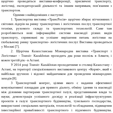
щорічно проводяться виставки-конференції, присвячені транспорту,
логістиці, експедиторській діяльності та іншим напрямкам, пов’язаним з
транспортом.
Одними з найвідоміших є наступні:
1. Транспортна виставка «ТрансРосія» щорічно збирає вітчизняних і
світових лідерів на ринку транспортних і логістичних послуг, транспортної
техніки, рухомого складу та транспортних технологій. Саме там
розробляються нові інформаційні системи взаємодії різних видів
транспорту, спрямовані на успішне вирішення питань логістики на
глобальному ринку транспортно- логістичних послуг. Виставка проводиться
у Москві [7].
2. Щорічна Казахстанська Міжнародна виставка «Транспорт і
Логістика» - Transit- Kazakhstan проходить два роки поспіль в Алмати, і
кожен третій рік - в Астані.
У 2014 році Transit- Kazakhstan проходитииме в столиці Казахстану -
Астані, на території спеціалізованого виставкового центру «Кормі», який є
найбільш зручною і відомої майданчиком для проведення міжнародних
заходів [8].
3 Транспортний конгрес, цілями якого є надання ефективної
комунікативної площадки для прямого діалогу, обміну ідеями та взаємодії
між діловими партнерами транспортної галузі, представниками влади та
науки; демонстрація успішного досвіду в реалізації інфраструктурних
проектів в галузі транспортного будівництва, тунельного господарства,
використанні спеціальних матеріалів, технологій та обладнання, підвищення
інвестиційної привабливості транспортного і підземного будівництва.