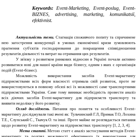
Keywords:
Event-Marketing, Event-poslug, Event-
BIZNES, advertising, marketing, komunіkatsії,
efektivnіst.
Актуальність теми.
Стагнація споживчого попиту та спричинене
нею загострення конкуренції в умовах економічної кризи зумовлюють
прагнення суб'єктів господарювання до покращення співвідношення
результатів діяльності та витрат на отримання цих результатів.
У зв'язку з розвитком ринкових відносин в Україні почали активно
розвиватися нові для нашої країни види бізнесу, одним з яких є організація
подій (
Event
-бізнес).
Можливість використання засобів
Event
-маркетингу
підприємствами всіх форм власності отримала свій розвиток, проте не
використовуються в повному обсязі всі їх можливості саме транспортними
підприємствами України. Саме тому виникає необхідність провести аналіз
всіх діючих засобів
Event
-маркетингу для підприємств транспорту та
виявити недоліки у його розвитку.
Огляд досліджень
.
Питання про поняття та особливості Event-
маркетингу досліджували такі вчені як: Тульчинский Г.Л, Примак Т.О, Лохина
Т.Е., Слупський С., Ткачук О. та інші. Проте майже не розглядається питання
щодо розвитку Event-маркетингу на підприємствах транспорту [1, 2, 3, 4].
Мета статті.
Метою статт є аналіз застосування методів Event-
маркетингу та розгляд можливості ефективного їх використання для