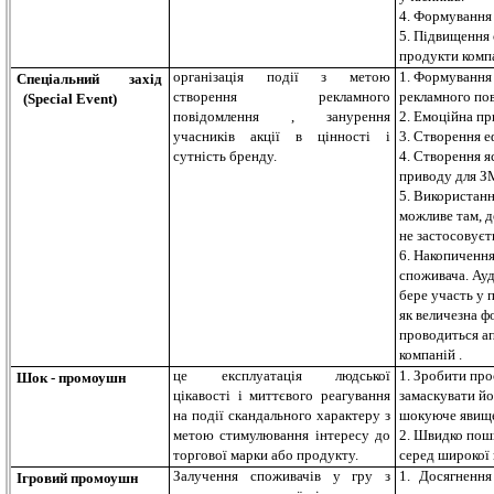
4. Формування
5. Підвищення 
продукти компа
організація події з метою
1. Формування
Спеціальний захід
створення рекламного
рекламного по
(Special Event)
повідомлення , занурення
2. Емоційна пр
учасників акції в цінності і
3. Створення е
сутність бренду.
4. Створення 
приводу для З
5. Використанн
можливе там, д
не застосовуєть
6. Накопичення
споживача. Ауд
бере участь у 
як величезна фо
проводиться а
компаній .
це експлуатація людської
1. Зробити про
Шок - промоушн
цікавості і миттєвого реагування
замаскувати йо
на події скандального характеру з
шокуюче явище
метою стимулювання інтересу до
2. Швидко пош
торгової марки або продукту.
серед широкої 
Залучення споживачів у гру з
1. Досягнення
Ігровий промоушн