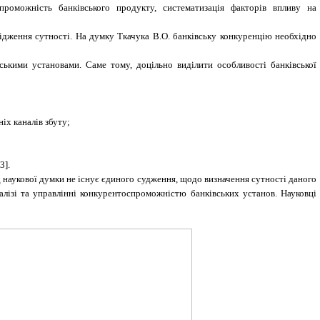
проможність банківського продукту, систематизація факторів впливу на
ідження сутності.
На думку Ткачука В.О.
банківську конкуренцію необхідно
ькими установами. Саме тому, доцільно виділити особливості банківської
іх каналів збуту;
3].
д наукової думки не існує єдиного судження, щодо визначення сутності даного
алізі та управлінні конкурентоспроможністю банківських установ. Науковці