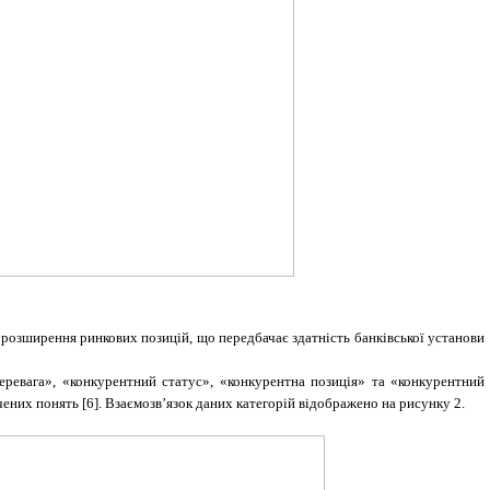
розширення ринкових позицій, що передбачає здатність банківської установи
 перевага», «конкурентний статус», «конкурентна позиція» та «конкурентний
ених понять [6]. Взаємозв’язок даних категорій відображено на рисунку 2.