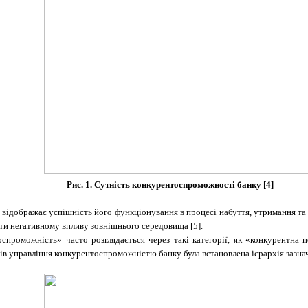
Рис. 1. Сутність конкурентоспроможності банку [4]
відображає успішність його функціонування в процесі набуття, утримання та 
яти негативному впливу зовнішнього середовища [5].
тоспроможність» часто розглядається через такі категорії, як «конкурентна
в управління конкурентоспроможністю банку була встановлена ієрархія зазнач