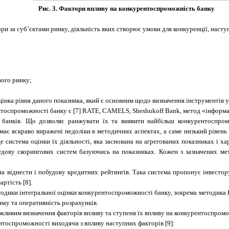
Рис. 3. Фактори впливу на конкурентоспроможність банку
ри за суб’єктами ринку, діяльність яких створює умови для конкуренції, насту
вого ринку;
інка рівня даного показника, який є основним щодо визначення інструментів 
нтоспроможності банку є [7]
RATE
, CAMEL
S
,
Sheshukoff
Bank
, метод «інформ
 банків. Що дозволяє ранжувати їх та виявити найбільш конкурентосп
ає яскраво виражені недоліки в методичних аспектах, а саме низький рівень ф
е система оцінки їх діяльності, яка заснована на агрегованих показниках і х
дову скорингових систем базуючись на показниках. Кожен з зазначених мето
 віднести і побудову кредитних рейтингів. Така система пропонує інвестору
артість [8].
одики інтегральної оцінки конкурентоспроможності банку, зокрема методика Кол
нку та оперативність розрахунків.
жливим визначення факторів впливу та ступеня їх впливу на конкурентоспромо
ентоспроможності виходячи з впливу наступних факторів [9]: