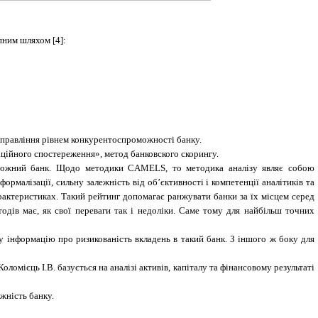
пним шляхом [4]:
управління рівнем конкурентоспроможності банку.
аційного спостереження», метод банковского скорингу.
роможний банк. Щодо методики CAMEL
S
, то методика аналізу являє собою
ормалізації, сильну залежність від об’єктивності і компетенції аналітиків та
арактеристиках. Такий рейтинг допомагає ранжувати банки за їх місцем серед
дів має, як свої переваги так і недоліки. Саме тому для найбільш точних
 інформацію про ризикованість вкладень в такий банк. З іншого ж боку для
омієць І.В. базується на аналізі активів, капіталу та фінансовому результаті
жність банку.