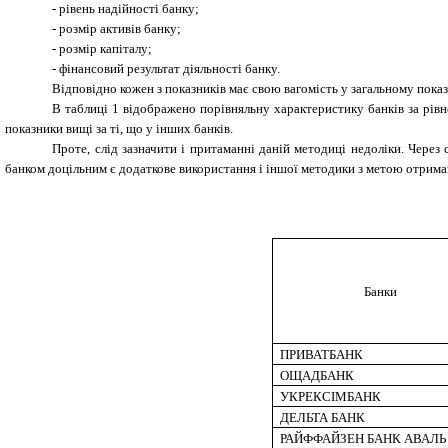
-
рівень надійності банку;
-
розмір активів банку;
-
розмір капіталу;
-
фінансовий результат діяльності банку.
Відповідно кожен з показників має свою вагомість у загальному показ
В таблиці
1
відображено порівняльну характеристику банків за рі
показники вищі за ті, що у інших банків.
Проте, слід зазначити і притаманні даній методиці недоліки. Чере
банком доцільним є додаткове використання і іншої методики з метою отрима
Банки
ПРИВАТБАНК
ОЩАДБАНК
УКРЕКСІМБАНК
ДЕЛЬТА БАНК
РАЙФФАЙЗЕН БАНК АВАЛЬ