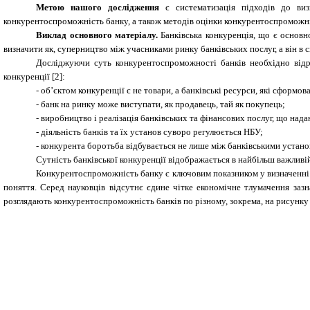
Метою нашого дослідження
є систематизація підходів до ви
конкурентоспроможність банку, а
також методів оцінки конкурентоспроможн
Виклад основного матеріалу.
Банківська конкуренція, що є основ
визначити як, суперництво між учасниками ринку банківських послуг, а він в 
Досліджуючи суть конкурентоспроможності банків необхідно відрі
конкуренції [2]:
-
об’єктом конкуренції є не товари, а банківські ресурси, які сформо
-
банк на ринку може виступати, як продавець, тай як покупець;
-
виробництво і реалізація банківських та фінансових послуг, що над
-
діяльність банків та їх установ суворо регулюється НБУ;
-
конкурента боротьба відбувається не лише між банківськими устано
Сутність банківської конкуренції відображається в найбільш важливій
Конкурентоспроможність банку є ключовим показником у визначенні рі
поняття. Серед науковців відсутнє єдине чітке економічне тлумачення заз
розглядають конкурентоспроможність банків по різному, зокрема, на рисунку