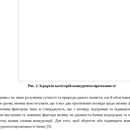
Рис. 2. Ієрархія категорій конкурентоспроможності
дним є не лише розуміння сутності та природи даного поняття, але й обов’язк
ри цьому, можна констатувати, що існує два протилежні погляди щодо впливу 
генним факторам. Інші ж стверджують, що з погляду підтримки та підвищ
яти внутрішні та зовнішні фактори впливу на діяльність банків недоцільно т
ртер назвав силами конкуренції. Для того, щоб зберегти або підвищити ко
нкурентоспроможності банку [5].