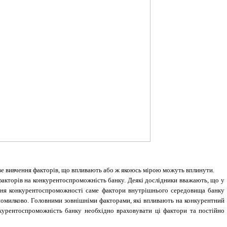
ове вивчення факторів, що впливають або ж якоюсь мірою можуть вплинути.
факторів на конкурентоспроможність банку. Деякі дослідники вважають, що у
ення конкурентоспроможності саме фактори внутрішнього середовища банку
а помилково. Головними зовнішніми факторами, які впливають на конкурентний
нкурентоспроможність банку необхідно враховувати ці фактори та постійно