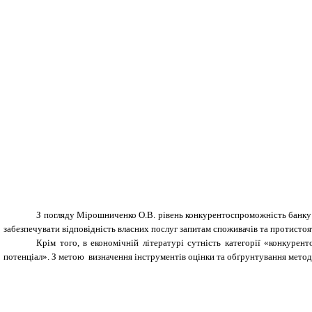
З погляду Мірошниченко О.В. рівень конкурентоспроможність банку 
забезпечувати відповідність власних послуг запитам споживачів та протисто
Крім того, в економічній літературі сутність категорії «конкурен
потенціал». З метою визначення інструментів оцінки та обґрунтування методі