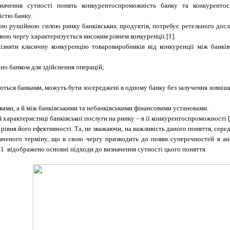
значення сутності понять конкурентоспроможність банку та конкурентос
істю банку.
ною рушійною силою ринку банківських продуктів, потребує ретельного досл
свою чергу характеризується високим рівнем конкуренції [1].
зняти класичну конкуренцію товаровиробників від конкуренції між банківс
вано банком для здійснення операцій;
аються банками, можуть бути зосереджені в одному банку без залучення зовнішн
вами, а й між банківськими та небанківськими фінансовими установами.
 характеристиці банківської послуги на ринку – в її конкурентоспроможності [
вня його ефективності. Та, не зважаючи, на важливість даного поняття, сере
наченого терміну, що в свою чергу призводить до появи суперечностей в ан
 1 відображено основні підходи до визначення сутності цього поняття.