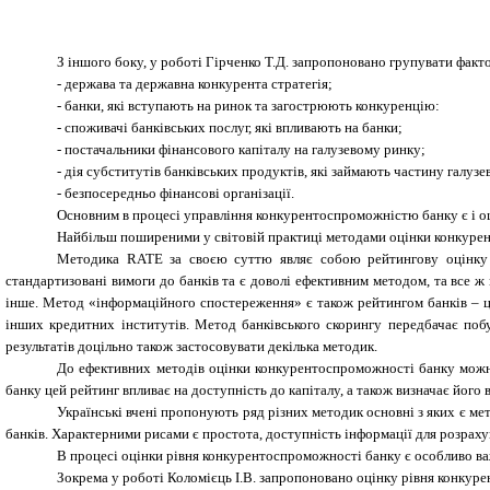
З іншого боку, у роботі Гірченко Т.Д. запропоновано групувати факто
-
держава та державна конкурента стратегія;
-
банки, які вступають на ринок та загострюють конкуренцію:
-
споживачі банківських послуг, які впливають на банки;
-
постачальники фінансового капіталу на галузевому ринку;
-
дія субститутів банківських продуктів, які займають частину галузе
-
безпосередньо фінансові організації.
Основним в процесі управління конкурентоспроможністю банку є і оц
Найбільш поширеними у світовій практиці методами оцінки конкуре
Методика
RATE
за своєю суттю являє собою рейтингову оцінку
стандартизовані вимоги до банків та є доволі ефективним методом, та все ж м
інше.
Метод «інформаційного спостереження»
є також рейтингом банків – ц
інших кредитних інститутів.
Метод банківського скорингу передбачає побу
результатів доцільно також застосовувати декілька методик.
До ефективних методів оцінки конкурентоспроможності банку можна
банку цей рейтинг впливає на доступність до капіталу, а також визначає його в
Українські вчені пропонують ряд різних методик основні з яких є мет
банків. Характерними рисами є простота, доступність інформації для розраху
В процесі оцінки рівня конкурентоспроможності банку є особливо ва
Зокрема у роботі Коломієць І.В. запропоновано оцінку рівня конкур