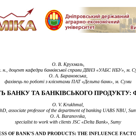
О. В. Крухмаль,
 е. н., доцент кафедри банківської справи ДВНЗ «УАБС НБУ», м. С
О. А.
Барановська,
фахівець по роботі з клієнтами ПАТ «Дельта банк», м. Суми
БАНКУ ТА БАНКІВСЬКОГО ПРОДУКТУ: 
O. V. Krukhmal,
hD, associate professor of the department
of banking
UABS NBU, Su
O. A. Baranovska,
specialist to work with clients
JSC
«
Delta Bank»
, Sumy
SS OF BANK’S AND PRODUCTS: THE INFLUENCE FACT