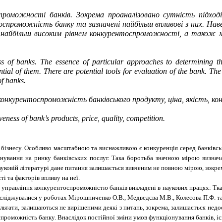
проможності банків. Зокрема проаналізовано сутність підход
спроможність банку та зазначені найбільш впливові з них. Нав
 найбільш високим рівнем конкурентоспроможності, а також 
ess of banks. The essence of particular approaches to determining th
tial of them. There are potential tools for evaluation of the bank. The 
of banks.
нкурентоспроможність банківського продукту, ціна, якість, кон
veness of bank’s products, price, quality, competition
.
 бізнесу. Особливо масштабною та виснажливою є конкуренція серед банківсь
панування на ринку банківських послуг. Така боротьба значною мірою визн
ковій літературі дане питання залишається вивченим не повною мірою, зокрем
 та факторів впливу на неї.
управління конкурентоспроможністю банків викладені в наукових працях: Ткачук
сліджувалися у роботах Мірошниченко О.В., Медведєва М.В., Колесова П.Ф. т
ультати, залишаються не вирішеними деякі з питань, зокрема, залишається не
оспроможність банку. Внаслідок постійної зміни умов функціонування банків,