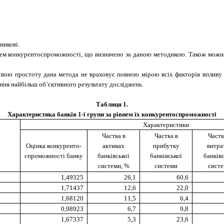
никові.
внем конкурентоспроможності, що визначено за даною методикою. Також можн
з свою простоту дана метода не враховує повною мірою всіх факторів впливу
ння найбільш об’єктивного результату досліджень.
Таблиця
1
.
Характеристика банків 1-ї групи за рівнем їх конкурентоспроможності
Характеристики
Частка в
Частка в
Частк
Оцінка конкуренто-
активах
прибутку
витра
спроможності банку
банківської
банківської
банківс
системи, %
системи
сист
1,49325
26,1
60,6
1,71437
12,6
22,0
1,68120
11,5
6,4
0,98923
6,7
9,8
1,67337
5,3
23,6