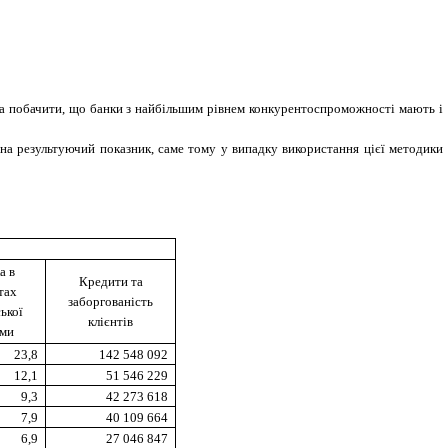
а побачити, що банки з найбільшим рівнем конкурентоспроможності мають і
 на результуючий показник, саме тому у випадку використання цієї методики
а в
Кредити та
тах
заборгованість
ької
клієнтів
еми
23,8
142 548 092
12,1
51 546 229
9,3
42 273 618
7,9
40 109 664
6,9
27 046 847