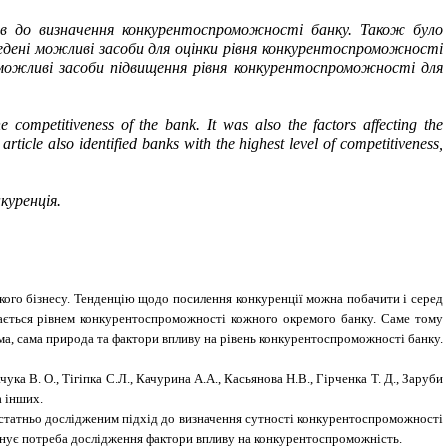
ів до визначення конкурентоспроможності банку. Також було
едені можливі засоби для оцінки рівня конкурентоспроможності
можливі засоби підвищення рівня конкурентоспроможності для
e competitiveness of the bank. It was also the factors affecting the
article also identified banks with the highest level of competitiveness,
куренція.
кого бізнесу. Тенденцію щодо посилення конкуренції можна побачити і серед
ачається рівнем конкурентоспроможності кожного окремого банку. Саме тому
а, сама природа та фактори впливу на рівень конкурентоспроможності банку.
а В. О., Тігіпка С.Л., Качурина А.А., Касьянова Н.В., Гірченка Т. Д., Заруби
а інших.
достатньо дослідженим підхід до визначення сутності конкурентоспроможності
 існує потреба дослідження фактори впливу на конкурентоспроможність.