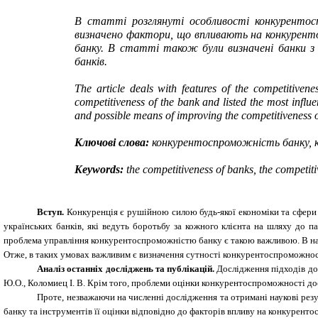
В статті розглянуті особливості конкурентос
визначено фактори, що впливають на конкуренто
банку. В статті також були визначені банки з
банків.
The article deals with features of the competitiven
competitiveness of the bank and listed the most influen
and possible means of improving the competitiveness 
Ключові слова:
конкурентоспроможність банку, ко
Keywords
:
the competitiveness of banks, the competiti
Вступ.
Конкуренція є рушійною силою будь-якої економіки та сфери
українських банків, які ведуть боротьбу за кожного клієнта на шляху до 
проблема
управління конкурентоспроможністю банку є такою важливою. В нау
Отже, в таких умовах важливим є визначення сутності конкурентоспроможності
Аналіз останніх досліджень та публікацій.
Дослідження підходів до 
Ю.О., Коломиец І. В. Крім того, проблеми оцінки конкурентоспроможності до
Проте, незважаючи на численні дослідження та отримані наукові рез
банку та інструментів її оцінки відповідно до факторів впливу на конкурент