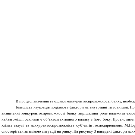
В процесі вивчення та оцінки конкурентоспроможності банку, необхі
Більшість науковців поділяють фактори на внутрішні та зовнішні. П
визначенні конкурентоспроможності банку вирішальна роль належить екзо
найвагоміші, оскільки є об’єктом активного впливу з його боку. Протиставл
клімат галузі та конкурентоспроможність суб’єктів господарювання, М.По
спостерігати за зміною ситуації на ринку. На рисунку 3 наведені фактори ко