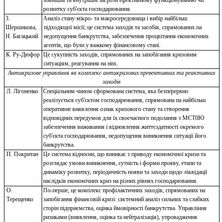
розвитку суб'єкта господарювання.
3.
Аналіз стану мікро- та макросередовища і вибір найбільш
Шершньова,
підходящої місії; це система заходів та засобів, спрямованих па
Н. Багацький
недопущення банкрутства, забезпечення процвітання економічних
агентів, що були у важкому фінансовому стані.
К. Ру-Дюфор
Це сукупність заходів, спрямованих на запобігання кризовим
ситуаціям, реагування на них.
Антикризове управління як комплекс антикризових превентивних та реактивних
заходів
Л. Лігоненко
Спеціальним чином сформована система, яка безперервно
реалізується суб'єктом господарювання, спрямована па найбільш
оперативне виявлення ознак кризового стану та створення
відповідних передумов для їх своєчасного подолання з МЄТ0Ю
забезпечення виживання і відновлення життєздатності окремого
суб'єкта господарювання, недопущення виникнення ситуації його
банкрутства.
П. Покритан
Це система відносин, що виникає з приводу економічної кризи та
розглядає умови виникнення, сутність і форми прояву, етапи та
динаміку розвитку, періодичність появи та заходи щодо ліквідації
наслідків економічних криз на різних рівнях господарювання.
О.
По-перше, це комплекс профілактичних заходів, спрямованих на
Терещенко
запобігання фінансовій кризі: системний аналіз сильних та слабких
сторін підприємства, оцінка ймовірності банкрутства. Управління
ризиками (виявлення, оцінка та нейтралізація), упровадження