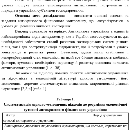
умовах пошуку шляхів упровадження антикризових інструментів та
підходів в управлінні суб'єктами господарювання.
Основна мета дослідження
– висвітлити основні аспекти та
завдання антикризового фінансового контролінгу, що актуалізуються в
умовах дії реальних викликів сьогодення.
Виклад основного матеріалу.
Антикризове управління є одним із
найпоширеніших видів менеджменту, яке в України застосовувалося як для
необхідності забезпечити сталий розвиток господарських систем різного
рівня, так і для реструктуризації підприємств, що її потребували в умовах
конкуренції й розвитку ринку. Сучасний, дедалі менш стабільний і
непередбачуваний стан економіки, на який все більше впливають глобальні
фактори, зумовлює необхідність перегляду й розвитку основних положень
антикризового управління [1, с.138].
Зважаючи на відносну новизну поняття «антикризове управління»
та відсутність в економічній літературі єдиного узгодженого його
визначення, доречно систематизувати визначення, запропоновані різними
науковцями [2;3;4] (табл. 1).
Таблиця 1.
Систематизація науково-методичних підходів до розуміння економічної
сутності антикризового фінансового управління
Автор
Підхід до розуміння
сутності антикризового управління
Антикризове управління як управління в умовах кризи, що настала, спрямоване на