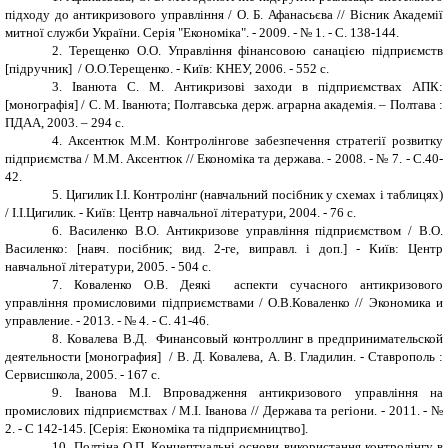
підходу до антикризового управління / О. Б. Афанасьєва // Вісник Академії
митної служби України. Серія "Економіка". - 2009. - № 1. - С. 138-144.
2. Терещенко О.О. Управління фінансовою санацією підприємств
[підручник] / О.О.Терещенко. - Київ: КНЕУ, 2006. - 552 с.
3. Іванюта С. М. Антикризові заходи в підприємствах АПК:
[монографія] / C. М. Іванюта; Полтавська держ. аграрна академія. – Полтава :
ПДАА, 2003. – 294 с.
4. Аксентюк М.М. Контролінгове забезпечення стратегії розвитку
підприємства / М.М. Аксентюк // Економіка та держава. - 2008. - № 7. - С.40-
42.
5. Цигилик І.І. Контролінг (навчальний посібник у схемах і таблицях)
/ І.І.Цигилик. - Київ: Центр навчальної літератури, 2004. - 76 с.
6. Василенко В.О. Антикризове управління підприємством / В.О.
Василенко: [навч. посібник; вид. 2-ге, виправл. і доп.] - Київ: Центр
навчальної літератури, 2005. - 504 с.
7. Коваленко О.В. Деякі аспекти сучасного антикризового
управління промисловими підприємствами / О.В.Коваленко // Экономика и
управление. - 2013. - № 4. - С. 41-46.
8. Ковалева В.Д. Финансовый контроллинг в предпринимательской
деятельности [монография] / В. Д. Ковалева, А. В. Гладилин. - Ставрополь :
Сервисшкола, 2005. - 167 с.
9. Іванова М.І. Впровадження антикризового управління на
промислових підприємствах / М.І. Іванова // Держава та регіони. - 2011. - №
2. - С 142-145. [Серія: Економіка та підприємництво].
10. Полтіна О.П. Концептуальні основи використання контролінгу в