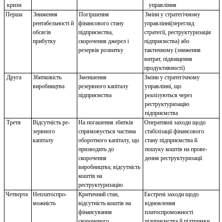
кризи
управління
Перша
Зниження
Погіршення
Зміни у стратегічному
рентабельності й
фінансового стану
управлінні(перегляд
обсягів
підприємства,
стратегії, реструктуризація
прибутку
скорочення джерел і
підприємства) або
резервів розвитку
тактичному (зниження
витрат, підвищення
продуктивності)
Друга
Збитковість
Зменшення
Зміни у стратегічному
виробництва
резервного капіталу
управлінні, що
підприємства
реалізуються через
реструктуризацію
підприємства
Третя
Відсутність ре­
На погашення збитків
Оперативні заходи щодо
зервного
спрямовується частина
стабілізації фінансового
капіталу
оборотного капіталу, що
стану підприємства й
призводить до
пошуку коштів на прове­
скорочення
дення реструктуризації
виробництва; відсутність
коштів на
реструктуризацію
Четверта
Неплатоспро­
Критичний стан,
Екстрені заходи щодо
можність
відсутність коштів на
відновлення
фінансування
платоспроможності
скороченого
підприємства й підтримки