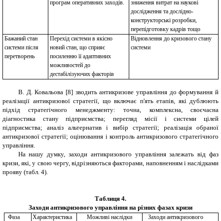
програм оперативних заходів.
зниження витрат на наукові
дослідження та дослідно-
конструкторські розробки,
перепідготовку кадрів тощо
Бажаний стан
Перехід системи в якісно
Відновлення до кризового стану
системи після
новий стан, що сприяє
системи
перетворень
посиленню її адаптивних
можливостей до
дестабілізуючих факторів
В. Д. Ковальова [8] зводить антикризове управління до формування й
реалізації антикризової стратегії, що включає п'ять етапів, які дублюють
підхід стратегічного менеджменту: точна, комплексна, своєчасна
діагностика стану підприємства; перегляд місії і системи цілей
підприємства; аналіз альтернатив і вибір стратегії; реалізація обраної
антикризової стратегії; оцінювання і контроль антикризового стратегічного
управління.
На нашу думку, заходи антикризового управління залежать від фаз
кризи, які, у свою чергу, відрізняються факторами, наповненням і наслідками
прояву (табл. 4).
Таблиця 4.
Заходи антикризового управління на різних фазах кризи
Фаза
Характеристика
Можливі наслідки
Заходи антикризового