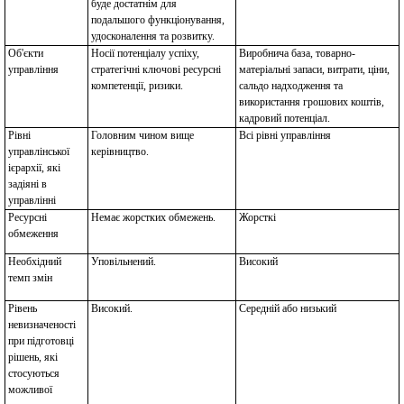
буде достатнім для
подальшого функціонування,
удосконалення та розвитку.
Об'єкти
Носії потенціалу успіху,
Виробнича база, товарно-
управління
стратегічні ключові ресурсні
матеріальні запаси, витрати, ціни,
компетенції, ризики.
сальдо надходження та
використання грошових коштів,
кадровий потенціал.
Рівні
Головним чином вище
Всі рівні управління
управлінської
керівництво.
ієрархії, які
задіяні в
управлінні
Ресурсні
Немає жорстких обмежень.
Жорсткі
обмеження
Необхідний
Уповільнений.
Високий
темп змін
Рівень
Високий.
Середній або низький
невизначеності
при підготовці
рішень, які
стосуються
можливої