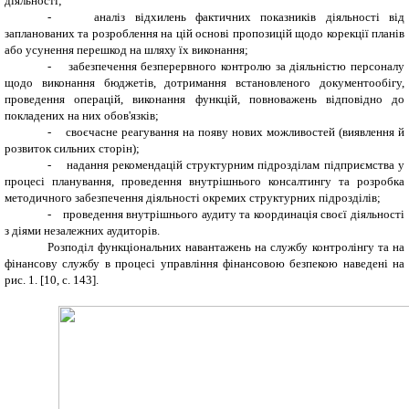
діяльності;
-
аналіз відхилень фактичних показників діяльності від
запланованих та розроблення на цій основі пропозицій щодо корекції планів
або усунення перешкод на шляху їх виконання;
-
забезпечення безперервного контролю за діяльністю персоналу
щодо виконання бюджетів, дотримання встановленого документообігу,
проведення операцій, виконання функцій, повноважень відповідно до
покладених на них обов'язків;
-
своєчасне реагування на появу нових можливостей (виявлення й
розвиток сильних сторін);
-
надання рекомендацій структурним підрозділам підприємства у
процесі планування, проведення внутрішнього консалтингу та розробка
методичного забезпечення діяльності окремих структурних підрозділів;
-
проведення внутрішнього аудиту та координація своєї діяльності
з діями незалежних аудиторів.
Розподіл функціональних навантажень на службу контролінгу та на
фінансову службу в процесі управління фінансовою безпекою наведені на
рис. 1. [10, с. 143].