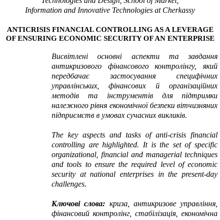
Technologies and Design, School of Market,
Information and Innovative Technologies at Cherkassy
ANTICRISIS FINANCIAL CONTROLLING AS A LEVERAGE
OF ENSURING ECONOMIC SECURITY OF AN ENTERPRISE
Висвітлені основні аспекти та завдання
антикризового фінансового контролінгу, який
передбачає застосування специфічних
управлінських, фінансових й організаційних
методів та інструментів для підтримки
належного рівня економічної безпеки вітчизняних
підприємств в умовах сучасних викликів.
The key aspects and tasks of anti-crisis financial
controlling are highlighted. It is the set of specific
organizational, financial and managerial techniques
and tools to ensure the required level of economic
security at national enterprises in the present-day
challenges.
Ключові слова:
криза, антикризове управління,
фінансовий контролінг, стабілізація, економічна