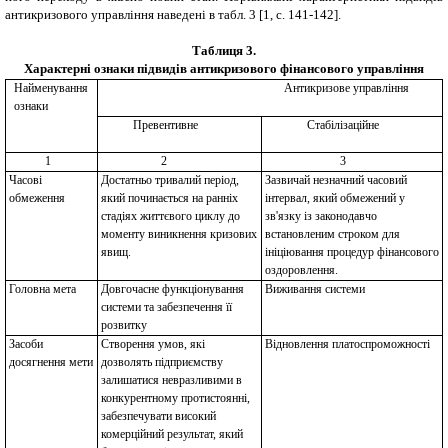
антикризового управління наведені в табл. 3 [1, с. 141-142].
Таблиця 3.
Характерні ознаки підвидів антикризового фінансового управління
Найменування
Антикризове управління
ознаки
Превентивне
Стабілізаційне
1
2
3
Часові
Достатньо тривалий період,
Зазвичай незначний часовий
обмеження
який починається на ранніх
інтервал, який обмежений у
стадіях життєвого циклу до
зв'язку із законодавчо
моменту виникнення кризових
встановленим строком для
явищ.
ініціювання процедур фінансового
оздоровлення.
Головна мета
Довгочасне функціонування
Виживання системи
системи та забезпечення її
розвитку
Засоби
Створення умов, які
Відновлення платоспроможності
досягнення мети
дозволять підприємству
залишатися невразливими в
конкурентному протистоянні,
забезпечувати високий
комерційний результат, який