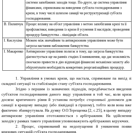
системи запобіжних заходів тощо. По-друге, це система управління
фінансами, спрямована на виведення суб'єкта господарювання з
кризи, в тому числі шляхом санації чи реструктуризації суб'єкта
господарювання.
В. Пилипчук
Процес впливу на об'єкт управління з метою запобігання кризі та її
профілактики; виведення із кризи й усунення її наслідків; проведення
процедур банкрутства - ліквідація об'єкта.
І. Кислухіна
Межею між звичайним та антикризовим управлінням може бути
загроза настання наближення банкрутства.
I. Макаренко
Антикризове управління полягає в тому, що загроза банкрутства
діагностується ще на ранніх стадіях її виникнення, що дає можливість
своєчасно привести в дію відповідні фінансові механізми захисту або
обґрунтувати необхідність конкретних реорганізаційних процедур.
1. Управління в умовах кризи, що настала, спрямоване па вихід зі
складної ситуації та стабілізацію стану суб'єкта господарювання.
Згідно з першим із зазначених підходів, передбачається введення
суб'єктом господарювання даного виду управління в той час, коли криза
досягає критичного рівня й установа потребує сторонньої допомоги для
санації в кращому випадку (або ліквідації в гіршому), тобто коли вона вже
фактично збанкрутувала. На думку О.О.Терещенка [2, с.25], в цьому випадку
антикризове управління ототожнюється з арбітражним. На здійснення
заходів у рамках такого управління уповноважують арбітражних керуючих.
2. Процес, спрямований на недопущення й уникнення появи
кризових ситуацій суб'єкта господарювання.