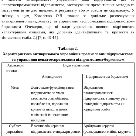
неплатоспроможності підприємства, застосування превентивних методів та
інструментів не дає належного результату або ж зовсім не спрацьовує. У
зв'язку з цим, Коваленко О.В. вважає за доцільне розмежування
антикризового менеджменту та управління неспроможним підприємством-
боржником. Очевидно, що ці види управління повинні відрізнятися
характерними ознаками, які доречно ідентифікувати та провести їх
зіставлення (табл. 2.) [7, с. 43-44].
Таблиця 2.
Характеристика антикризового управління промисловим підприємством
та управління неплатоспроможним підприємством-боржником
Характерні
Види управління
ознаки
Антикризове
Підприємством боржником
Мета
Довгочасне функціонування
Відновлення
підприємства за умов
платоспроможності
своєчасного запобігання,
підприємства, в іншому разі,
послаблення, подолання
ліквідація підприємства як
кризових явищ, а також
юридичної особи
мінімізації їх негативних
наслідків
Суб'єкт
Власник або керівник
Арбітражні керуючі
управління
підприємства; менеджери різних
(розпорядники майна, керуючі