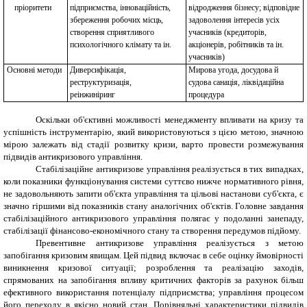
пріоритети
підприємства, інноваційність,
відродження бізнесу; відповідне
збереження робочих місць,
задоволення інтересів усіх
створення сприятливого
учасників (кредиторів,
психологічного клімату та ін.
акціонерів, робітників та ін.
учасників)
Основні методи
Диверсифікація,
Мирова угода, досудова й
реструктуризація,
судова санація, ліквідаційна
реінжиніринг
процедура
Оскільки об'єктивні можливості менеджменту впливати на кризу та
успішність інструментарію, який використовуються з цією метою, значною
мірою залежать від стадії розвитку кризи, варто провести розмежування
підвидів антикризового управління.
Стабілізаційне антикризове управління реалізується в тих випадках,
коли показники функціонування системи суттєво нижче нормативного рівня,
не задовольняють запити об'єкта управління та цільові настанови суб'єкта, є
значно гіршими від показників стану аналогічних об'єктів. Головне завдання
стабілізаційного антикризового управління полягає у подоланні занепаду,
стабілізації фінансово-економічного стану та створення передумов підйому.
Превентивне антикризове управління реалізується з метою
запобігання кризовим явищам. Цей підвид включає в себе оцінку ймовірності
виникнення кризової ситуації; розроблення та реалізацію заходів,
спрямованих на запобігання впливу критичних факторів за
рахунок більш
ефективного використання потенціалу підприємства; управління процесом
його переходу в якісно новий стан. Порівняльні характеристики підвидів