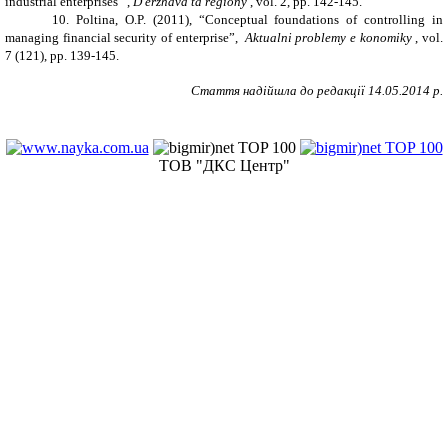
industrial enterprises ”,
D erzhava ta regiony
, vol. 2, pp. 142-145.
10. Poltina, O.P. (2011), “Conceptual foundations of controlling in
managing financial security of enterprise”,
Aktualni problemy e konomiky
, vol.
7 (121), pp. 139-145.
Стаття надійшла до редакції 1
4
.05.2014 р.
ТОВ "ДКС Центр"