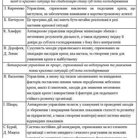
вихід із кризової ситуації та стабілізацію стану суб'єкта господарювання
3. Кириченко
Управління, спрямоване виключно на подолання кризи, що
наступила, на забезпечення виживання в короткостроковому аспекті
Б. ІІаттерсон
Це програма дій, які мають бути негайно реалізовані в разі
настання кризової ситуації
К. Хамфріс
Антикризове управління передбачає мінімізацію збитків і
негативних результатів діяльності, а також підтримку іміджу й
довіри до суб'єкта господарювання з боку його контрагентів
В. Дорофеев,
Сукупність заходів управлінського впливу, спрямованих на
Д. Левин
ліквідацію наслідків кризи, яка настала, та створення умов для
уникнення кризи в майбутньому
Антикризове управління як процес, спрямований на недопущення та уникнення
появи кризових ситуацій суб'єкта господарювання
В. Василенко
Управління, в якому під тиском запланованих чи випадкових
факторів поставлено певним чином передбачення небезпеки
кризи, аналіз її симптомів, заходів для зниження негативних
наслідків кризи і використання її факторів для подальшого
стійкого розвитку організації.
І. Шварц
Антикризове управління полягає у плануванні та проведенні заходів
зі збереження і покращення базисних показників сталості та розвитку
на підприємстві, а також створенні монітори) нової системи аналізу
відповідних показників
С Бурий,
Система постійних дій менеджерів, спрямованих на всі елементи
Д. Мацеха
організації з метою швидкого і вчасного реагування па можливі
зовнішні та внутрішні загрози ефективному функціонуванню чи