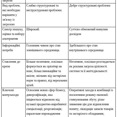
загрози
Вид проблем,
Слабко структуровані та
Добре структуровані проблеми
які необхідно
неструктуровані проблеми.
вирішити у
зв'язку із
загрозою
Спектр пошуку,
Широкий.
Суттєво обмежений минулим
оцінки та вибору
досвідом
альтернатив
Інформаційні
Головним чином про стан
Здебільшого про стан
потреби
зовнішнього середовища.
внутрішнього середовища
Ставлення до
Більше позитивне, оскільки
Негативне, оскільки розглядається
кризи
формується як орієнтир на
як реальна загроза цілісності
нове, більш інноваційне та
системи та її життєдіяльності
якісне, звільняє від застарілих
норм та правил, від нереальних
цілей.
Ключові
Освоєння нових сфер бізнесу,
Оперативні заходи в комбінації із
контрзаходи
диверсифікація, яка
посиленням режиму економії:
ініціюється відмовою від
стимулювання збуту; різке
вузької предметно-виробничої
зниження цін для відновлення
спеціалізації, реорганізація;
попиту; ліквідація запасів товарів
паралельне впровадження
та застарілого обладнання;