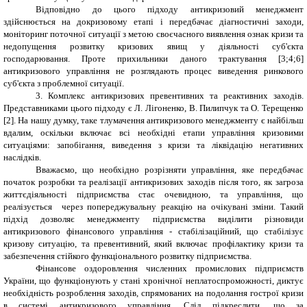
Відповідно до цього підходу антикризовий менеджмент
здійснюється на докризовому етапі і передбачає діагностичні заходи,
моніторинг поточної ситуації з метою своєчасного виявлення ознак кризи та
недопущення розвитку кризових явищ у діяльності суб'єкта
господарювання. Проте прихильники даного трактування [3;4;6]
антикризового управління не розглядають процес виведення ринкового
суб'єкта з проблемної ситуації.
3. Комплекс антикризових превентивних та реактивних заходів.
Представниками цього підходу є Л. Лігоненко, В. Пилипчук та О. Терещенко
[2]. На нашу думку, таке тлумачення антикризового менеджменту є найбільш
вдалим, оскільки включає всі необхідні етапи управління кризовими
ситуаціями: запобігання, виведення з кризи та ліквідацію негативних
наслідків.
Вважаємо, що необхідно розрізняти управління, яке передбачає
початок розробки та реалізації антикризових заходів після того, як загроза
життєдіяльності підприємства стає очевидною, та управління, що
реалізується через попереджувальну реакцію на очікувані зміни. Такий
підхід дозволяє менеджменту підприємства виділити різновиди
антикризового фінансового управління - стабілізаційний, що стабілізує
кризову ситуацію, та превентивний, який включає профілактику кризи та
забезпечення стійкого функціонального розвитку підприємства.
Фінансове оздоровлення численних промислових підприємств
України, що функціонують у стані хронічної неплатоспроможності, диктує
необхідність розроблення заходів, спрямованих на подолання гострої кризи
в системі антикризового управління. Слід підкреслити, що за