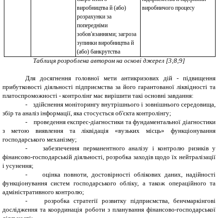
виробництва й (або)
виробничого процесу
розрахунки за
попередніми
зобов'язаннями; загроза
зупинки виробництва й
(або) банкрутства
Таблиця розроблена автором на основі джерел [3;8;9]
Для досягнення головної мети антикризових дій - підвищення
прибутковості діяльності підприємства за його гарантованої ліквідності та
платоспроможності - контролінг має вирішити такі основні завдання:
-
здійснення моніторингу внутрішнього і зовнішнього середовища,
збір та аналіз інформації, яка стосується об'єкта контролінгу;
-
проведення експрес-діагностики та фундаментальної діагностики
з метою виявлення та ліквідація «вузьких місць» функціонування
господарського механізму;
-
забезпечення перманентного аналізу і контролю ризиків у
фінансово-господарській діяльності, розробка заходів щодо їх нейтралізації
і усунення;
-
оцінка повноти, достовірності облікових даних, надійності
функціонування систем господарського обліку, а також операційного та
адміністративного контролю;
-
розробка стратегії розвитку підприємства, бенчмаркінгові
дослідження та координація роботи з планування фінансово-господарської