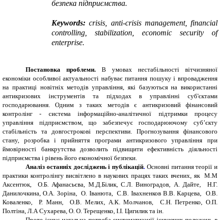
безпека підприємства.
Keywords:
crisis, anti-crisis management, financial
controlling, stabilization, economic security of
enterprise.
Постановка проблеми.
В умовах нестабільності вітчизняної
економіки особливої актуальності набуває питання пошуку і впровадження
на практиці новітніх методів управління, які базуються на використанні
антикризових інструментів та підходах в управлінні суб'єктами
господарювання. Одним з таких методів є антикризовий фінансовий
контролінг - система інформаційно-аналітичної підтримки процесу
управління підприємством, що забезпечує господарюючому суб’єкту
стабільність та довгострокові перспективи. Прогнозування фінансового
стану, розробка і прийняття програми антикризового управління при
ймовірності банкрутства дозволить підвищити ефективність діяльності
підприємства і рівень його економічної безпеки.
Аналіз останніх досліджень і публікацій
.
Основні питання теорії и
практики контролінгу висвітлено в наукових працях таких вчених, як М.М
Аксентюк, О.Б. Афанасьєва, М.Д.Білик, С.Л. Виноградов, А. Дайте, Н.Г.
Данилочкина, О.А. Зоріна, О. Іванюта, С.В. Івахненков В.В. Карцева, О.В.
Коваленко, Р. Манн, О.В. Мелих, А.К. Молчанов, С.Н. Петренко, О.П.
Полтіна, Л.А Сухарева, О. О. Терещенко, І.І. Цигилик та ін.
Проте існує нагальна потреба систематизації існуючих положень в