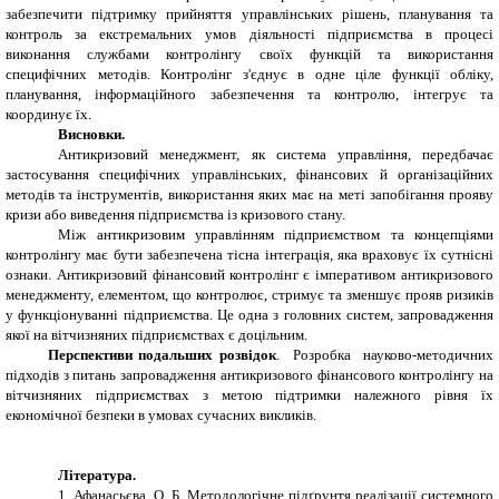
забезпечити підтримку прийняття управлінських рішень, планування та
контроль за екстремальних умов діяльності підприємства в процесі
виконання службами контролінгу своїх функцій та використання
специфічних методів. Контролінг з'єднує в одне ціле функції обліку,
планування, інформаційного забезпечення та контролю, інтегрує та
координує їх.
Висновки.
Антикризовий менеджмент, як система управління, передбачає
застосування специфічних управлінських, фінансових й організаційних
методів та інструментів, використання яких має на меті запобігання прояву
кризи або виведення підприємства із кризового стану.
Між антикризовим управлінням підприємством та концепціями
контролінгу має бути забезпечена тісна інтеграція, яка враховує їх сутнісні
ознаки. Антикризовий фінансовий контролінг є імперативом антикризового
менеджменту, елементом, що контролює, стримує та зменшує прояв ризиків
у функціонуванні підприємства. Це одна з головних систем, запровадження
якої на вітчизняних підприємствах є доцільним.
Перспективи подальших розвідок
.
Розробка науково-методичних
підходів з питань запровадження антикризового фінансового контролінгу на
вітчизняних підприємствах з метою підтримки належного рівня їх
економічної безпеки в умовах сучасних викликів.
Література.
1. Афанасьєва, О. Б. Методологічне підґрунтя реалізації системного