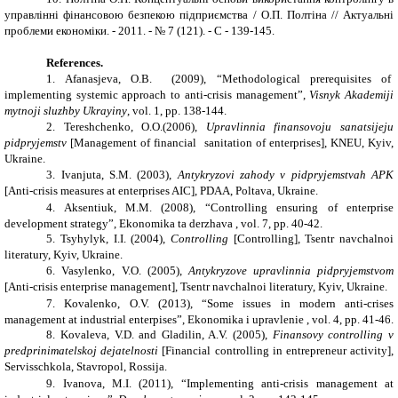
управлінні фінансовою безпекою підприємства / О.П. Полтіна // Актуальні
проблеми економіки. - 2011. - № 7 (121). - С - 139-145.
References.
1. Afanasjeva, O.B. (2009), “Methodological prerequisites of
implementing systemic approach to anti-crisis management”,
Visnyk Akademiji
mytnoji sluzhby Ukrayiny
, vol. 1, pp. 138-144.
2. Tereshchenko, O.O.(2006),
Upravlinnia finansovoju sanatsijeju
pidpryjemstv
[Management of financial sanitation of enterprises], KNEU, Kyiv,
Ukraine.
3. Ivanjuta, S.M. (2003),
Antykryzovi zahody v pidpryjemstvah APK
[Anti-crisis measures at enterprises AIC], PDAA, Poltava, Ukraine.
4. Aksentiuk, M.M. (2008), “Controlling ensuring of enterprise
development strategy”, Ekonomika ta derzhava , vol. 7, pp. 40-42.
5. Tsyhylyk, I.I. (2004),
Controlling
[Controlling], Tsentr navchalnoi
literatury, Kyiv, Ukraine.
6. Vasylenko, V.O. (2005),
Antykryzove upravlinnia pidpryjemstvom
[Anti-crisis enterprise management], Tsentr navchalnoi literatury, Kyiv, Ukraine.
7. Kovalenko, O.V. (2013), “Some issues in modern anti-crises
management at industrial enterpises”, Ekonomika i upravlenie , vol. 4, pp. 41-46.
8. Kovaleva, V.D. and Gladilin, A.V. (2005),
Finansovy controlling v
predprinimatelskoj dejatelnosti
[Financial controlling in entrepreneur activity],
Servisschkola, Stavropol, Rossija.
9. Ivanova, M.I. (2011), “Implementing anti-crisis management at