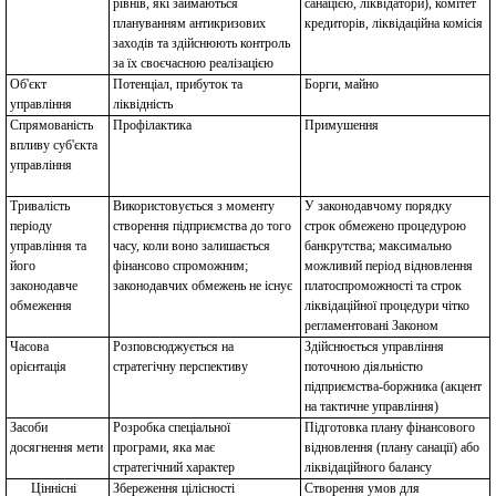
рівнів, які займаються
санацією, ліквідатори), комітет
плануванням антикризових
кредиторів, ліквідаційна комісія
заходів та здійснюють контроль
за їх своєчасною реалізацією
Об'єкт
Потенціал, прибуток та
Борги, майно
управління
ліквідність
Спрямованість
Профілактика
Примушення
впливу суб'єкта
управління
Тривалість
Використовується з моменту
У законодавчому порядку
періоду
створення підприємства до того
строк обмежено процедурою
управління та
часу, коли воно залишається
банкрутства; максимально
його
фінансово спроможним;
можливий період відновлення
законодавче
законодавчих обмежень не існує
платоспроможності та строк
обмеження
ліквідаційної процедури чітко
регламентовані Законом
Часова
Розповсюджується на
Здійснюється управління
орієнтація
стратегічну перспективу
поточною діяльністю
підприємства-боржника (акцент
на тактичне управління)
Засоби
Розробка спеціальної
Підготовка плану фінансового
досягнення мети
програми, яка має
відновлення (плану санації) або
стратегічний характер
ліквідаційного балансу
Ціннісні
Збереження цілісності
Створення умов для